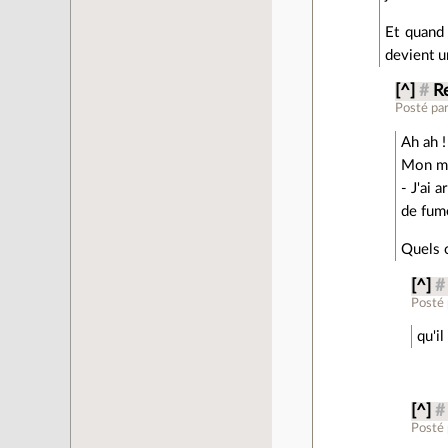
Et quand 
devient u
[^]
#
Re
Posté pa
Ah ah !
Mon mé
- J'ai 
de fume
Quels c
[^]
#
Posté
qu'i
[^]
#
Posté