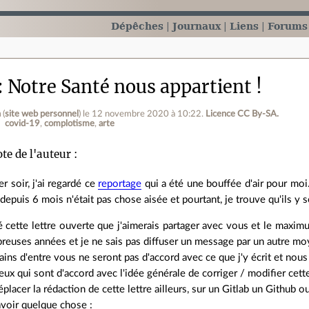
Dépêches
Journaux
Liens
Forums
Notre Santé nous appartient !
n
(
site web personnel
)
le 12 novembre 2020 à 10:22
.
Licence CC By‑SA.
covid-19
complotisme
arte
te de l'auteur :
er soir, j'ai regardé ce
reportage
qui a été une bouffée d'air pour moi
 depuis 6 mois n'était pas chose aisée et pourtant, je trouve qu'ils y 
ré cette lettre ouverte que j'aimerais partager avec vous et le ma
euses années et je ne sais pas diffuser un message par un autre moy
tains d'entre vous ne seront pas d'accord avec ce que j'y écrit et nou
ux qui sont d'accord avec l'idée générale de corriger / modifier cette
éplacer la rédaction de cette lettre ailleurs, sur un Gitlab un Githu
voir quelque chose :