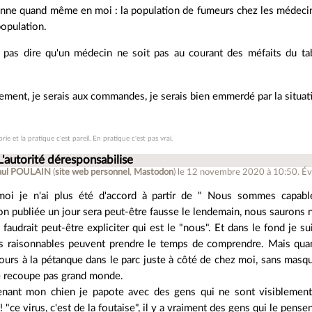
sonne quand même en moi : la population de fumeurs chez les médeci
population.
pas dire qu'un médecin ne soit pas au courant des méfaits du tab
ment, je serais aux commandes, je serais bien emmerdé par la situati
rie et la pratique c'est pareil. En pratique c'est pas vrai.
L'autorité déresponsabilise
aul POULAIN
(
site web personnel
,
Mastodon
)
le 12 novembre 2020 à 10:50
.
Év
moi je n'ai plus été d'accord à partir de " Nous sommes capab
on publiée un jour sera peut-être fausse le lendemain, nous saurons 
l faudrait peut-être expliciter qui est le "nous". Et dans le fond je 
s raisonnables peuvent prendre le temps de comprendre. Mais quand
jours à la pétanque dans le parc juste à côté de chez moi, sans masq
e recoupe pas grand monde.
nant mon chien je papote avec des gens qui ne sont visiblement 
! "ce virus, c'est de la foutaise", il y a vraiment des gens qui le pensent