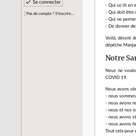
- Qui se lit en
- Qui doit être
Pas de compte ? S’inscrire…
- Qui ne permet
- De donner des
Voilà, désolé d
dépêche Manjar
Notre Sa
Nous ne voulon
COVID 19.
Nous avons obé
- nous sommes 
- nous avons re
- nous et nos e
- nous avons st
- nous avons f
Tout cela pour 