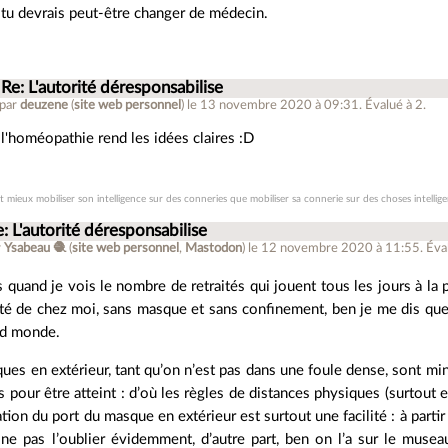
tu devrais peut-être changer de médecin.
Re: L'autorité déresponsabilise
 par
deuzene
(
site web personnel
)
le 13 novembre 2020 à 09:31
.
Évalué à
2
.
l'homéopathie rend les idées claires :D
ut mieux mobiliser son intelligence sur des conneries que mobiliser sa connerie sur des choses intellige
: L'autorité déresponsabilise
r
Ysabeau 🧶
(
site web personnel
,
Mastodon
)
le 12 novembre 2020 à 11:55
.
Éva
 quand je vois le nombre de retraités qui jouent tous les jours à la 
té de chez moi, sans masque et sans confinement, ben je me dis qu
nd monde.
ques en extérieur, tant qu’on n’est pas dans une foule dense, sont min
s pour être atteint : d’où les règles de distances physiques (surtout en
ation du port du masque en extérieur est surtout une facilité : à parti
 ne pas l’oublier évidemment, d’autre part, ben on l’a sur le muse