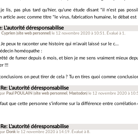
je lis, pas plus tard qu'hier, qu'une étude disant "il n'est pas poss
n article avec comme titre "le virus, fabrication humaine, le débat es
: L'autorité déresponsabilise
r
Cyprien
(
site web personnel
)
le 12 novembre 2020 à 10:51
.
Évalué à
1
.
 Je peux te raconter une histoire qui m'avait laissé sur le c…
decin homéopathe :
arrêté de fumer depuis 6 mois, et bien je me sens vraiment mieux depu
r !!!
onclusions on peut tirer de cela ? Tu en tires quoi comme conclusion
Re: L'autorité déresponsabilise
 par
Paul POULAIN
(
site web personnel
,
Mastodon
)
le 12 novembre 2020 à 10:
l faut que cette personne s'informe sur la différence entre corrélation 
Re: L'autorité déresponsabilise
 par
Donk
le 12 novembre 2020 à 14:19
.
Évalué à
8
.