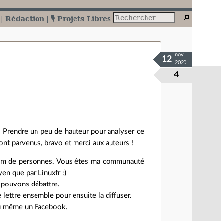
Rédaction
🎙️ Projets Libres
nov.
12
2020
4
. Prendre un peu de hauteur pour analyser ce
sont parvenus, bravo et merci aux auteurs !
ximum de personnes. Vous êtes ma communauté
en que par Linuxfr :)
s pouvons débattre.
 lettre ensemble pour ensuite la diffuser.
b ou même un Facebook.