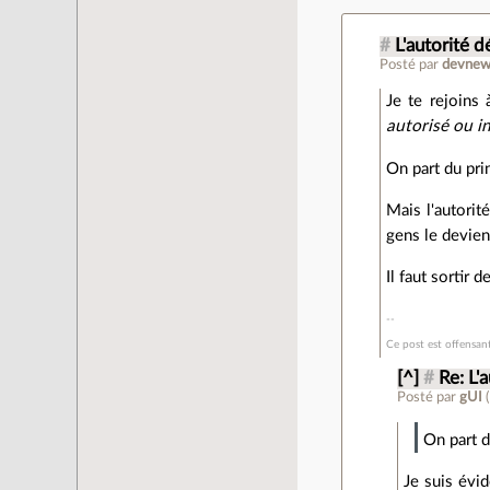
#
L'autorité d
Posté par
devnew
Je te rejoin
autorisé ou in
On part du prin
Mais l'autorit
gens le devien
Il faut sortir d
Ce post est offensan
[^]
#
Re: L'
Posté par
gUI
(
On part d
Je suis évid