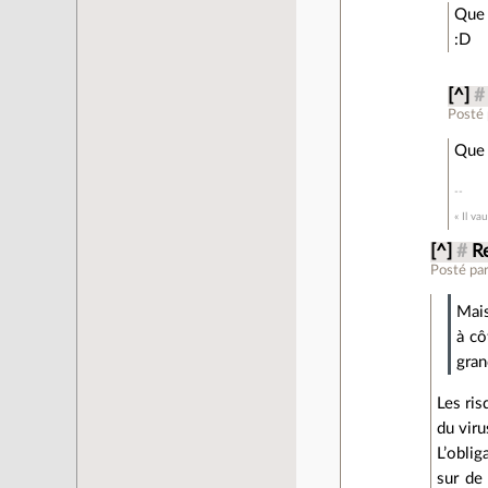
Que 
:D
[^]
#
Posté
Que 
« Il va
[^]
#
Re
Posté pa
Mais
à cô
gra
Les ris
du viru
L’oblig
sur de