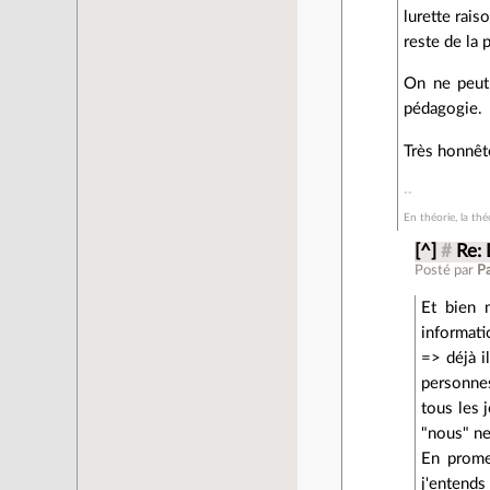
lurette rai
reste de la 
On ne peut 
pédagogie.
Très honnête
En théorie, la théo
[^]
#
Re: 
Posté par
P
Et bien 
informati
=> déjà i
personne
tous les 
"nous" n
En prome
j'entends 