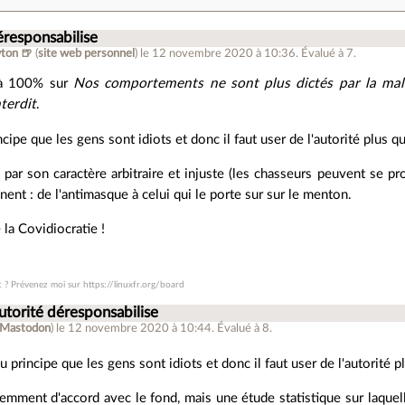
éresponsabilise
ton 🍺
(
site web personnel
)
le 12 novembre 2020 à 10:36
.
Évalué à
7
.
s à 100% sur
Nos comportements ne sont plus dictés par la mal
terdit
.
cipe que les gens sont idiots et donc il faut user de l'autorité plus 
é par son caractère arbitraire et injuste (les chasseurs peuvent se 
nent : de l'antimasque à celui qui le porte sur sur le menton.
e la Covidiocratie !
t ? Prévenez moi sur https://linuxfr.org/board
autorité déresponsabilise
Mastodon
)
le 12 novembre 2020 à 10:44
.
Évalué à
8
.
u principe que les gens sont idiots et donc il faut user de l'autorité 
emment d'accord avec le fond, mais une étude statistique sur laquelle