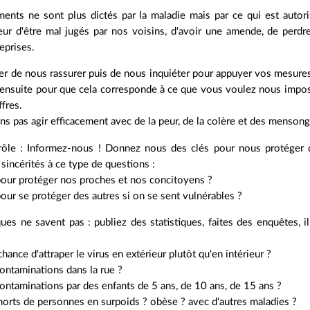
nts ne sont plus dictés par la maladie mais par ce qui est autori
r d'être mal jugés par nos voisins, d'avoir une amende, de perdre 
eprises.
er de nous rassurer puis de nous inquiéter pour appuyer vos mesure
 ensuite pour que cela corresponde à ce que vous voulez nous impose
ffres.
 pas agir efficacement avec de la peur, de la colère et des mensong
ôle : Informez-nous ! Donnez nous des clés pour nous protéger d
incérités à ce type de questions :
pour protéger nos proches et nos concitoyens ?
pour se protéger des autres si on se sent vulnérables ?
iques ne savent pas : publiez des statistiques, faites des enquêtes, 
chance d'attraper le virus en extérieur plutôt qu'en intérieur ?
ontaminations dans la rue ?
ntaminations par des enfants de 5 ans, de 10 ans, de 15 ans ?
orts de personnes en surpoids ? obèse ? avec d'autres maladies ?