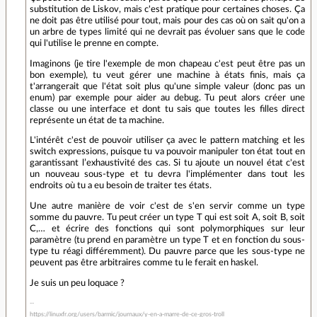
substitution de Liskov, mais c'est pratique pour certaines choses. Ça
ne doit pas être utilisé pour tout, mais pour des cas où on sait qu'on a
un arbre de types limité qui ne devrait pas évoluer sans que le code
qui l'utilise le prenne en compte.
Imaginons (je tire l'exemple de mon chapeau c'est peut être pas un
bon exemple), tu veut gérer une machine à états finis, mais ça
t'arrangerait que l'état soit plus qu'une simple valeur (donc pas un
enum) par exemple pour aider au debug. Tu peut alors créer une
classe ou une interface et dont tu sais que toutes les filles direct
représente un état de ta machine.
L'intérêt c'est de pouvoir utiliser ça avec le pattern matching et les
switch expressions, puisque tu va pouvoir manipuler ton état tout en
garantissant l’exhaustivité des cas. Si tu ajoute un nouvel état c'est
un nouveau sous-type et tu devra l'implémenter dans tout les
endroits où tu a eu besoin de traiter tes états.
Une autre manière de voir c'est de s'en servir comme un type
somme du pauvre. Tu peut créer un type T qui est soit A, soit B, soit
C,… et écrire des fonctions qui sont polymorphiques sur leur
paramètre (tu prend en paramètre un type T et en fonction du sous-
type tu réagi différemment). Du pauvre parce que les sous-type ne
peuvent pas être arbitraires comme tu le ferait en haskel.
Je suis un peu loquace ?
https://linuxfr.org/users/barmic/journaux/y-en-a-marre-de-ce-gros-troll