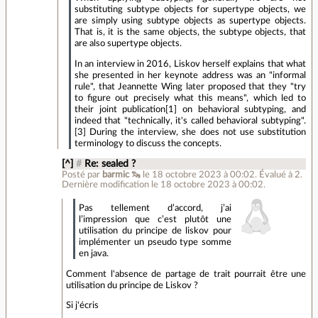
substituting subtype objects for supertype objects, we
are simply using subtype objects as supertype objects.
That is, it is the same objects, the subtype objects, that
are also supertype objects.
In an interview in 2016, Liskov herself explains that what
she presented in her keynote address was an "informal
rule", that Jeannette Wing later proposed that they "try
to figure out precisely what this means", which led to
their joint publication[1] on behavioral subtyping, and
indeed that "technically, it's called behavioral subtyping".
[3] During the interview, she does not use substitution
terminology to discuss the concepts.
[^]
#
Re: sealed ?
Posté par
barmic 🦦
le 18 octobre 2023 à 00:02
.
Évalué à
2
.
Dernière modification le 18 octobre 2023 à 00:02.
Pas tellement d’accord, j’ai
l’impression que c’est plutôt une
utilisation du principe de liskov pour
implémenter un pseudo type somme
en java.
Comment l'absence de partage de trait pourrait être une
utilisation du principe de Liskov ?
Si j'écris