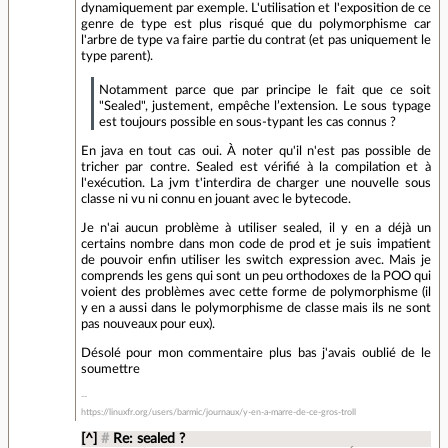
dynamiquement par exemple. L'utilisation et l'exposition de ce
genre de type est plus risqué que du polymorphisme car
l'arbre de type va faire partie du contrat (et pas uniquement le
type parent).
Notamment parce que par principe le fait que ce soit
"Sealed", justement, empêche l’extension. Le sous typage
est toujours possible en sous-typant les cas connus ?
En java en tout cas oui. À noter qu'il n'est pas possible de
tricher par contre. Sealed est vérifié à la compilation et à
l'exécution. La jvm t'interdira de charger une nouvelle sous
classe ni vu ni connu en jouant avec le bytecode.
Je n'ai aucun problème à utiliser sealed, il y en a déjà un
certains nombre dans mon code de prod et je suis impatient
de pouvoir enfin utiliser les switch expression avec. Mais je
comprends les gens qui sont un peu orthodoxes de la POO qui
voient des problèmes avec cette forme de polymorphisme (il
y en a aussi dans le polymorphisme de classe mais ils ne sont
pas nouveaux pour eux).
Désolé pour mon commentaire plus bas j'avais oublié de le
soumettre
https://linuxfr.org/users/barmic/journaux/y-en-a-marre-de-ce-gros-troll
[^]
#
Re: sealed ?