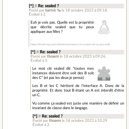
[^]
#
Re: sealed ?
Posté par
barmic 🦦
le 18 octobre 2023 à 09:18
.
Évalué à
2
.
Euh je vois pas. Quelle est la propriété
que décrite sealed que tu peux
appliquer aux filles ?
https://linuxfr.org/users/barmic/journaux/y-en-a-marre-de-ce-gros-troll
[^]
#
Re: sealed ?
Posté par
thoasm
le 18 octobre 2023 à 09:26
.
Évalué à
3
.
Le mot clé sealed dit "toutes mes
instances doivent être soit des B soit
des C" (et pas les deux je pense)
Les B et les C héritent de l'interface A. Donc de la
propriété. Et donc tout B étant un A est interdit d'être
un C.
Vu comme ça sealed est juste une manière de définir un
invariant de classe dans le langage.
[^]
#
Re: sealed ?
Posté par
thoasm
le 18 octobre 2023 à 10:29
.
Évalué à
3
.