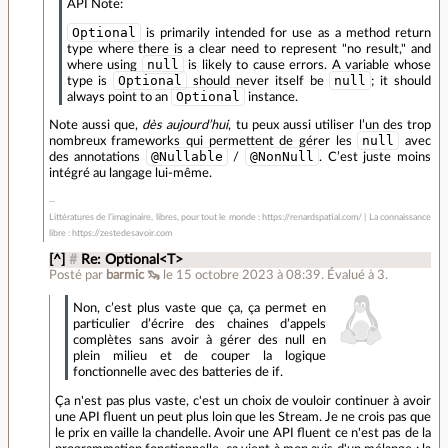
API Note:
Optional
is primarily intended for use as a method return
type where there is a clear need to represent "no result," and
null
where using
is likely to cause errors. A variable whose
Optional
null
type is
should never itself be
; it should
Optional
always point to an
instance.
Note aussi que,
dès aujourd’hui
, tu peux aussi utiliser l’un des trop
null
nombreux frameworks qui permettent de gérer les
avec
@Nullable
@NonNull
des annotations
/
. C’est juste moins
intégré au langage lui-même.
Littératures de l’imaginaire, libres, pour tout le monde : https://renardspatial.com/ | La connaissance
libre : https://zestedesavoir.com
[^]
#
Re: Optional<T>
Posté par
barmic 🦦
le 15 octobre 2023 à 08:39
.
Évalué à
3
.
Non, c’est plus vaste que ça, ça permet en
particulier d’écrire des chaines d’appels
complètes sans avoir à gérer des null en
plein milieu et de couper la logique
fonctionnelle avec des batteries de if.
Ça n'est pas plus vaste, c'est un choix de vouloir continuer à avoir
une API fluent un peut plus loin que les Stream. Je ne crois pas que
le prix en vaille la chandelle. Avoir une API fluent ce n'est pas de la