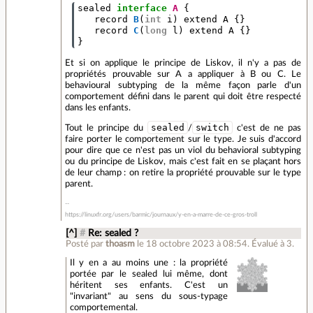
sealed
interface
A
{
record
B
(
int
i
)
extend
A
{}
record
C
(
long
l
)
extend
A
{}
}
Et si on applique le principe de Liskov, il n'y a pas de
propriétés prouvable sur A a appliquer à B ou C. Le
behavioural subtyping de la même façon parle d'un
comportement défini dans le parent qui doit être respecté
dans les enfants.
sealed
switch
Tout le principe du
/
c'est de ne pas
faire porter le comportement sur le type. Je suis d'accord
pour dire que ce n'est pas un viol du behavioral subtyping
ou du principe de Liskov, mais c'est fait en se plaçant hors
de leur champ : on retire la propriété prouvable sur le type
parent.
https://linuxfr.org/users/barmic/journaux/y-en-a-marre-de-ce-gros-troll
[^]
#
Re: sealed ?
Posté par
thoasm
le 18 octobre 2023 à 08:54
.
Évalué à
3
.
Il y en a au moins une : la propriété
portée par le sealed lui même, dont
héritent ses enfants. C'est un
"invariant" au sens du sous-typage
comportemental.