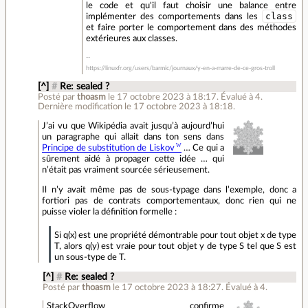
le code et qu'il faut choisir une balance entre
class
implémenter des comportements dans les
et faire porter le comportement dans des méthodes
extérieures aux classes.
https://linuxfr.org/users/barmic/journaux/y-en-a-marre-de-ce-gros-troll
[^]
#
Re: sealed ?
Posté par
thoasm
le 17 octobre 2023 à 18:17
.
Évalué à
4
.
Dernière modification le 17 octobre 2023 à 18:18.
J’ai vu que Wikipédia avait jusqu’à aujourd’hui
un paragraphe qui allait dans ton sens dans
Principe de substitution de Liskov
… Ce qui a
sûrement aidé à propager cette idée … qui
n’était pas vraiment sourcée sérieusement.
Il n’y avait même pas de sous-typage dans l’exemple, donc a
fortiori pas de contrats comportementaux, donc rien qui ne
puisse violer la définition formelle :
Si q(x) est une propriété démontrable pour tout objet x de type
T, alors q(y) est vraie pour tout objet y de type S tel que S est
un sous-type de T.
[^]
#
Re: sealed ?
Posté par
thoasm
le 17 octobre 2023 à 18:27
.
Évalué à
4
.
StackOverflow confirme