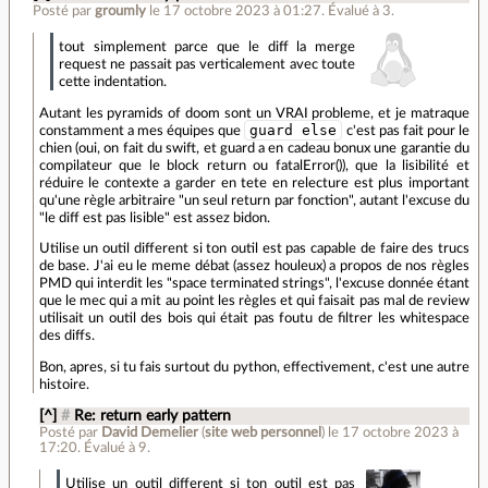
Posté par
groumly
le 17 octobre 2023 à 01:27
.
Évalué à
3
.
tout simplement parce que le diff la merge
request ne passait pas verticalement avec toute
cette indentation.
Autant les pyramids of doom sont un VRAI probleme, et je matraque
guard else
constamment a mes équipes que
c'est pas fait pour le
chien (oui, on fait du swift, et guard a en cadeau bonux une garantie du
compilateur que le block return ou fatalError()), que la lisibilité et
réduire le contexte a garder en tete en relecture est plus important
qu'une règle arbitraire "un seul return par fonction", autant l'excuse du
"le diff est pas lisible" est assez bidon.
Utilise un outil different si ton outil est pas capable de faire des trucs
de base. J'ai eu le meme débat (assez houleux) a propos de nos règles
PMD qui interdit les "space terminated strings", l'excuse donnée étant
que le mec qui a mit au point les règles et qui faisait pas mal de review
utilisait un outil des bois qui était pas foutu de filtrer les whitespace
des diffs.
Bon, apres, si tu fais surtout du python, effectivement, c'est une autre
histoire.
[^]
#
Re: return early pattern
Posté par
David Demelier
(
site web personnel
)
le 17 octobre 2023 à
17:20
.
Évalué à
9
.
Utilise un outil different si ton outil est pas