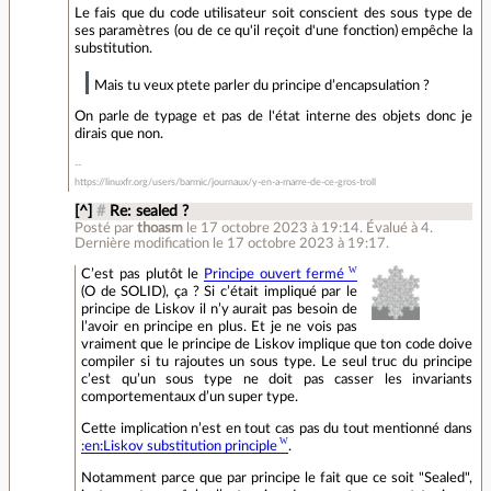
Le fais que du code utilisateur soit conscient des sous type de
ses paramètres (ou de ce qu'il reçoit d'une fonction) empêche la
substitution.
Mais tu veux ptete parler du principe d’encapsulation ?
On parle de typage et pas de l'état interne des objets donc je
dirais que non.
https://linuxfr.org/users/barmic/journaux/y-en-a-marre-de-ce-gros-troll
[^]
#
Re: sealed ?
Posté par
thoasm
le 17 octobre 2023 à 19:14
.
Évalué à
4
.
Dernière modification le 17 octobre 2023 à 19:17.
C’est pas plutôt le
Principe ouvert fermé
(O de SOLID), ça ? Si c’était impliqué par le
principe de Liskov il n’y aurait pas besoin de
l’avoir en principe en plus. Et je ne vois pas
vraiment que le principe de Liskov implique que ton code doive
compiler si tu rajoutes un sous type. Le seul truc du principe
c’est qu’un sous type ne doit pas casser les invariants
comportementaux d’un super type.
Cette implication n’est en tout cas pas du tout mentionné dans
:en:Liskov substitution principle
.
Notamment parce que par principe le fait que ce soit "Sealed",