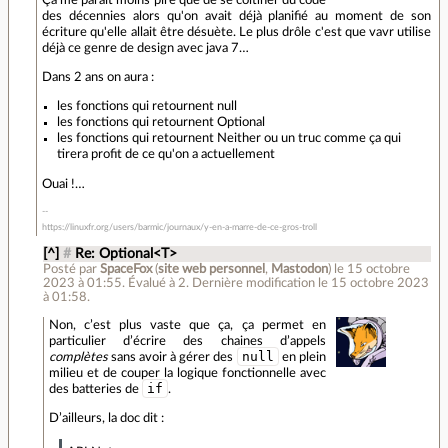
Ça me parait moins pire que de se coltiner du code
des décennies alors qu'on avait déjà planifié au moment de son
écriture qu'elle allait être désuète. Le plus drôle c'est que vavr utilise
déjà ce genre de design avec java 7…
Dans 2 ans on aura :
les fonctions qui retournent null
les fonctions qui retournent Optional
les fonctions qui retournent Neither ou un truc comme ça qui
tirera profit de ce qu'on a actuellement
Ouai !…
https://linuxfr.org/users/barmic/journaux/y-en-a-marre-de-ce-gros-troll
[^]
#
Re: Optional<T>
Posté par
SpaceFox
(
site web personnel
,
Mastodon
)
le 15 octobre
2023 à 01:55
.
Évalué à
2
.
Dernière modification le 15 octobre 2023
à 01:58.
Non, c’est plus vaste que ça, ça permet en
particulier d’écrire des chaines d’appels
null
complètes
sans avoir à gérer des
en plein
milieu et de couper la logique fonctionnelle avec
if
des batteries de
.
D’ailleurs, la doc dit :