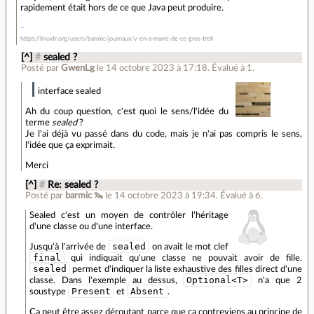
rapidement était hors de ce que Java peut produire.
https://linuxfr.org/users/barmic/journaux/y-en-a-marre-de-ce-gros-troll
[^]
#
sealed ?
Posté par
GwenLg
le 14 octobre 2023 à 17:18
.
Évalué à
1
.
interface sealed
Ah du coup question, c'est quoi le sens/l'idée du
terme
sealed
?
Je l'ai déjà vu passé dans du code, mais je n'ai pas compris le sens,
l'idée que ça exprimait.
Merci
[^]
#
Re: sealed ?
Posté par
barmic 🦦
le 14 octobre 2023 à 19:34
.
Évalué à
6
.
Sealed c'est un moyen de contrôler l'héritage
d'une classe ou d'une interface.
sealed
Jusqu'à l'arrivée de
on avait le mot clef
final
qui indiquait qu'une classe ne pouvait avoir de fille.
sealed
permet d'indiquer la liste exhaustive des filles direct d'une
Optional<T>
classe. Dans l'exemple au dessus,
n'a que 2
Present
Absent
soustype
et
.
Ça peut être assez déroutant parce que ça contreviens au principe de