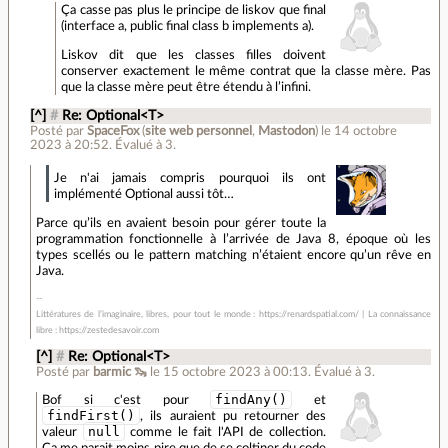
Ça casse pas plus le principe de liskov que final
(interface a, public final class b implements a).
Liskov dit que les classes filles doivent
conserver exactement le même contrat que la classe mère. Pas
que la classe mère peut être étendu à l’infini.
[^]
#
Re: Optional<T>
Posté par
SpaceFox
(
site web personnel
,
Mastodon
)
le 14 octobre
2023 à 20:52
.
Évalué à
3
.
Je n'ai jamais compris pourquoi ils ont
implémenté Optional aussi tôt…
Parce qu’ils en avaient besoin pour gérer toute la
programmation fonctionnelle à l’arrivée de Java 8, époque où les
types scellés ou le pattern matching n’étaient encore qu’un rêve en
Java.
Littératures de l’imaginaire, libres, pour tout le monde : https://renardspatial.com/ | La connaissance
libre : https://zestedesavoir.com
[^]
#
Re: Optional<T>
Posté par
barmic 🦦
le 15 octobre 2023 à 00:13
.
Évalué à
3
.
findAny()
Bof si c'est pour
et
findFirst()
, ils auraient pu retourner des
null
valeur
comme le fait l'API de collection.