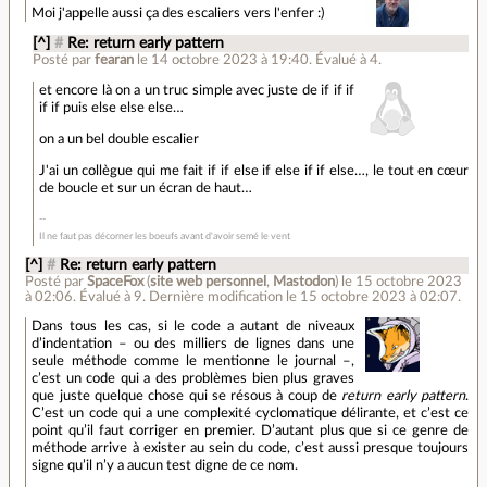
Moi j'appelle aussi ça des escaliers vers l'enfer :)
[^]
#
Re: return early pattern
Posté par
fearan
le 14 octobre 2023 à 19:40
.
Évalué à
4
.
et encore là on a un truc simple avec juste de if if if
if if puis else else else…
on a un bel double escalier
J'ai un collègue qui me fait if if else if else if if else…, le tout en cœur
de boucle et sur un écran de haut…
Il ne faut pas décorner les boeufs avant d'avoir semé le vent
[^]
#
Re: return early pattern
Posté par
SpaceFox
(
site web personnel
,
Mastodon
)
le 15 octobre 2023
à 02:06
.
Évalué à
9
.
Dernière modification le 15 octobre 2023 à 02:07.
Dans tous les cas, si le code a autant de niveaux
d’indentation – ou des milliers de lignes dans une
seule méthode comme le mentionne le journal –,
c’est un code qui a des problèmes bien plus graves
que juste quelque chose qui se résous à coup de
return early pattern
.
C’est un code qui a une complexité cyclomatique délirante, et c’est ce
point qu’il faut corriger en premier. D’autant plus que si ce genre de
méthode arrive à exister au sein du code, c’est aussi presque toujours
signe qu’il n’y a aucun test digne de ce nom.