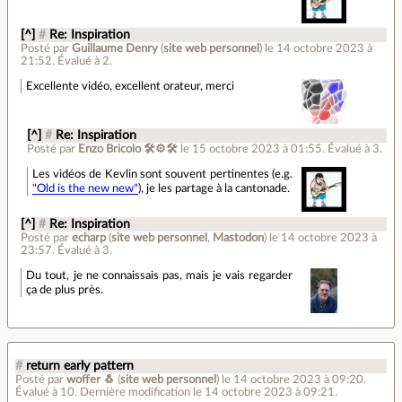
[^]
#
Re: Inspiration
Posté par
Guillaume Denry
(
site web personnel
)
le 14 octobre 2023 à
21:52
.
Évalué à
2
.
Excellente vidéo, excellent orateur, merci
[^]
#
Re: Inspiration
Posté par
Enzo Bricolo 🛠⚙🛠
le 15 octobre 2023 à 01:55
.
Évalué à
3
.
Les vidéos de Kevlin sont souvent pertinentes (e.g.
"Old is the new new"
), je les partage à la cantonade.
[^]
#
Re: Inspiration
Posté par
echarp
(
site web personnel
,
Mastodon
)
le 14 octobre 2023 à
23:57
.
Évalué à
3
.
Du tout, je ne connaissais pas, mais je vais regarder
ça de plus près.
#
return early pattern
Posté par
woffer 🐧
(
site web personnel
)
le 14 octobre 2023 à 09:20
.
Évalué à
10
.
Dernière modification le 14 octobre 2023 à 09:21.