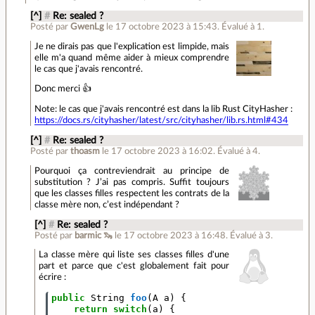
[^]
#
Re: sealed ?
Posté par
GwenLg
le 17 octobre 2023 à 15:43
.
Évalué à
1
.
Je ne dirais pas que l'explication est limpide, mais
elle m'a quand même aider à mieux comprendre
le cas que j'avais rencontré.
Donc merci 👍
Note: le cas que j'avais rencontré est dans la lib Rust CityHasher :
https://docs.rs/cityhasher/latest/src/cityhasher/lib.rs.html#434
[^]
#
Re: sealed ?
Posté par
thoasm
le 17 octobre 2023 à 16:02
.
Évalué à
4
.
Pourquoi ça contreviendrait au principe de
substitution ? J’ai pas compris. Suffit toujours
que les classes filles respectent les contrats de la
classe mère non, c’est indépendant ?
[^]
#
Re: sealed ?
Posté par
barmic 🦦
le 17 octobre 2023 à 16:48
.
Évalué à
3
.
La classe mère qui liste ses classes filles d'une
part et parce que c'est globalement fait pour
écrire :
public
String
foo
(
A
a
)
{
return
switch
(
a
)
{