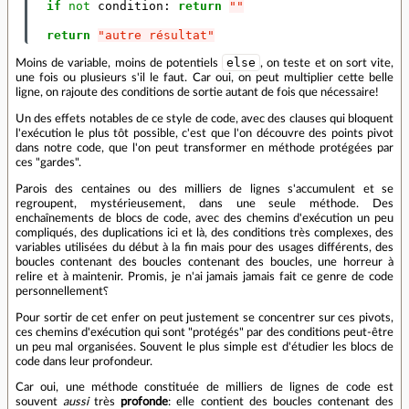
if
not
condition
:
return
""
return
"autre résultat"
else
Moins de variable, moins de potentiels
, on teste et on sort vite,
une fois ou plusieurs s'il le faut. Car oui, on peut multiplier cette belle
ligne, on rajoute des conditions de sortie autant de fois que nécessaire!
Un des effets notables de ce style de code, avec des clauses qui bloquent
l'exécution le plus tôt possible, c'est que l'on découvre des points pivot
dans notre code, que l'on peut transformer en méthode protégées par
ces "gardes".
Parois des centaines ou des milliers de lignes s'accumulent et se
regroupent, mystérieusement, dans une seule méthode. Des
enchaînements de blocs de code, avec des chemins d'exécution un peu
compliqués, des duplications ici et là, des conditions très complexes, des
variables utilisées du début à la fin mais pour des usages différents, des
boucles contenant des boucles contenant des boucles, une horreur à
relire et à maintenir. Promis, je n'ai jamais jamais fait ce genre de code
personnellement⸮
Pour sortir de cet enfer on peut justement se concentrer sur ces pivots,
ces chemins d'exécution qui sont "protégés" par des conditions peut-être
un peu mal organisées. Souvent le plus simple est d'étudier les blocs de
code dans leur profondeur.
Car oui, une méthode constituée de milliers de lignes de code est
souvent
aussi
très
profonde
: elle contient des boucles contenant des