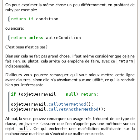
On peut exprimer la même chose un peu différemment, en profitant de
ruby par exemple:
return
if
condition
ou encore:
return
unless
autreCondition
C'est beau n'est ce pas?
Bien sûr cela ne fait pas grand chose, il faut même considérer que cela ne
return
fait rien, ou plutôt, cela arrête ou empêche de faire, avec ce
indispensable.
D'ailleurs vous pourrez remarquer qu'il vaut mieux mettre cette ligne
avant d'autres, sinon elle n'a absolument aucune utilité, ce qui la rendrait
bien peu intéressante.
if
(
objetDeTravail
==
null
)
return
;
objetDeTravail
.
callOtherMethod
();
objetDeTravail
.
callYetAnotherMethod
();
Ah oui, là vous pouvez remarquer un usage très fréquent de ce type de
clause, en java => s'assurer que l'on n'appelle pas une méthode sur un
null
objet
. Ce qui enclenche une malédiction malfaisante sur la
malheureuse machine où s'exécute ce malheureux code.