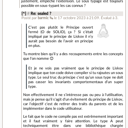
justement, empêche l’extension. Le sous typage est toujours
possible en sous-typant les cas connus ?
[^]
#
Re: sealed ?
Posté par
barmic 🦦
le 17 octobre 2023 à 21:09
.
Évalué à
3
.
C’est pas plutôt le Principe ouvert
fermé (O de SOLID), ça ? Si c’était
impliqué par le principe de Liskov il n’y
aurait pas besoin de l’avoir en principe
en plus.
Tu montre bien qu'il y a des recoupements entre les concepts
que l'on nomme 😊
Et je ne vois pas vraiment que le principe de Liskov
implique que ton code doive compiler si tu rajoutes un sous
type. Le seul truc du principe c’est qu’un sous type ne doit
pas casser les invariants comportementaux d’un super
type.
Non effectivement il ne s'intéresse pas ou peu à l'utilisation,
mais je pense qu'il s'agit d'un évitement du principe de Liskov,
car l'objectif c'est de retirer des traits du parents et de les
implémenter dans le code utilisateur.
Le fait que le code ne compile pas est extrêmement important
et il faut vraiment y faire attention. Le type A peut
techniquement être dans une bibliothèque chargée