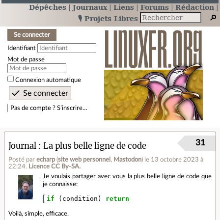
Dépêches
Journaux
Liens
Forums
Rédaction
🎙️ Projets Libres
Se connecter
Identifiant
Mot de passe
Connexion automatique
Pas de compte ? S’inscrire…
31
Journal
La plus belle ligne de code
Posté par
echarp
(
site web personnel
,
Mastodon
)
le 13 octobre 2023 à
22:24
.
Licence CC By‑SA.
Je voulais partager avec vous la plus belle ligne de code que
je connaisse:
if
(
condition
)
return
Voilà, simple, efficace.