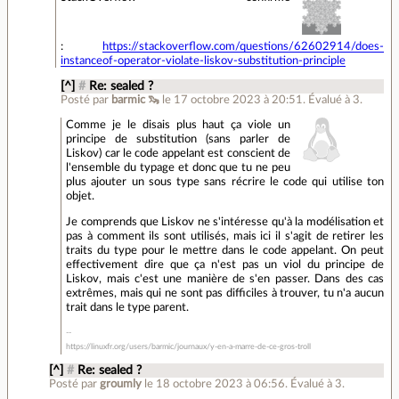
:
https://stackoverflow.com/questions/62602914/does-
instanceof-operator-violate-liskov-substitution-principle
[^]
#
Re: sealed ?
Posté par
barmic 🦦
le 17 octobre 2023 à 20:51
.
Évalué à
3
.
Comme je le disais plus haut ça viole un
principe de substitution (sans parler de
Liskov) car le code appelant est conscient de
l'ensemble du typage et donc que tu ne peu
plus ajouter un sous type sans récrire le code qui utilise ton
objet.
Je comprends que Liskov ne s'intéresse qu'à la modélisation et
pas à comment ils sont utilisés, mais ici il s'agit de retirer les
traits du type pour le mettre dans le code appelant. On peut
effectivement dire que ça n'est pas un viol du principe de
Liskov, mais c'est une manière de s'en passer. Dans des cas
extrêmes, mais qui ne sont pas difficiles à trouver, tu n'a aucun
trait dans le type parent.
https://linuxfr.org/users/barmic/journaux/y-en-a-marre-de-ce-gros-troll
[^]
#
Re: sealed ?
Posté par
groumly
le 18 octobre 2023 à 06:56
.
Évalué à
3
.