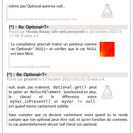
même pas Optional autorise null…
Il ne faut pas décorner les boeufs avant d'avoir semé le vent
[^]
#
Re: Optional<T>
Posté par
Nicolas Boulay
(
site web personnel
)
le 16 octobre 2023 à
17:50
.
Évalué à
4
.
Le compilateur pourrait traiter un pointeur comme
un Optional<*,NULL> et vérifier que le cas NULL
est bien filtré.
"La première sécurité est la liberté"
[^]
#
Re: Optional<T>
Posté par
groumly
le 17 octobre 2023 à 01:31
.
Évalué à
4
.
Optional.get()
euh, ouais, pas vraiment.
peut
NoSuchElement
te peter un
(unchecked en plus,
la classe) et la difference entre
myVar.isPresent()
myVar != null
et
est quand meme vachement subtile.
Sans compter que ca devient vachement meta quand tu te rends
compte que ton optional peut être null, et qu'en fonction du contexte,
tu vas potentiellement devoir null check ton optional.