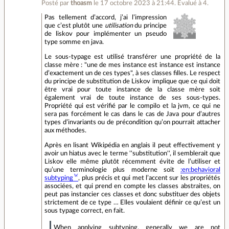
Posté par
thoasm
le 17 octobre 2023 à 21:44
.
Évalué à
4
.
Pas tellement d’accord, j’ai l’impression
que c’est plutôt une
utilisation
du principe
de liskov pour implémenter un pseudo
type somme en java.
Le sous-typage est utilisé transférer une propriété de la
classe mère : "une de mes instance est instance est instance
d’exactement un de ces types", à ses classes filles. Le respect
du principe de substitution de Liskov implique que ce qui doit
être vrai pour toute instance de la classe mère soit
également vrai de toute instance de ses sous-types.
Propriété qui est vérifié par le compilo et la jvm, ce qui ne
sera pas forcément le cas dans le cas de Java pour d’autres
types d’invariants ou de précondition qu’on pourrait attacher
aux méthodes.
Après en lisant Wikipédia en anglais il peut effectivement y
avoir un hiatus avec le terme ''substitution'', il semblerait que
Liskov elle même plutôt récemment évite de l’utiliser et
qu’une terminologie plus moderne soit
:en:behavioral
subtyping
, plus précis et qui met l’accent sur les propriétés
associées, et qui prend en compte les classes abstraites, on
peut pas instancier ces classes et donc substituer des objets
strictement de ce type … Elles voulaient définir ce qu’est un
sous typage correct, en fait.
When applying subtyping, generally we are not