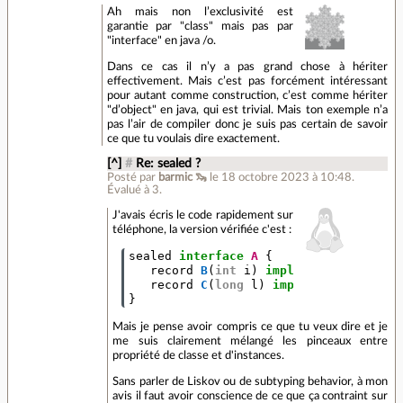
Ah mais non l’exclusivité est
garantie par "class" mais pas par
"interface" en java /o.
Dans ce cas il n’y a pas grand chose à hériter
effectivement. Mais c’est pas forcément intéressant
pour autant comme construction, c’est comme hériter
"d’object" en java, qui est trivial. Mais ton exemple n’a
pas l’air de compiler donc je suis pas certain de savoir
ce que tu voulais dire exactement.
[^]
#
Re: sealed ?
Posté par
barmic 🦦
le 18 octobre 2023 à 10:48
.
Évalué à
3
.
J'avais écris le code rapidement sur
téléphone, la version vérifiée c'est :
sealed
interface
A
{
record
B
(
int
i
)
implements
A
{}
record
C
(
long
l
)
implements
A
{}
}
Mais je pense avoir compris ce que tu veux dire et je
me suis clairement mélangé les pinceaux entre
propriété de classe et d'instances.
Sans parler de Liskov ou de subtyping behavior, à mon
avis il faut avoir conscience de ce que ça contraint sur