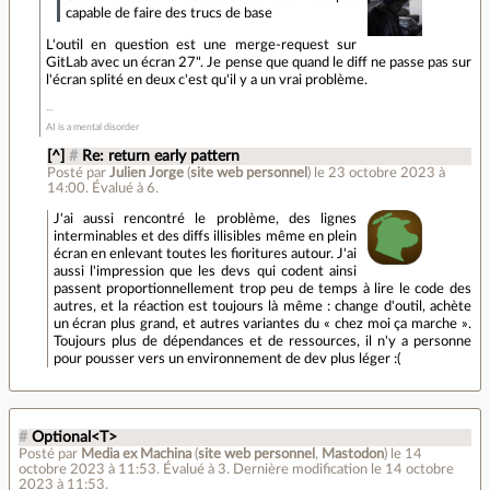
capable de faire des trucs de base
L'outil en question est une merge-request sur
GitLab avec un écran 27". Je pense que quand le diff ne passe pas sur
l'écran splité en deux c'est qu'il y a un vrai problème.
AI is a mental disorder
[^]
#
Re: return early pattern
Posté par
Julien Jorge
(
site web personnel
)
le 23 octobre 2023 à
14:00
.
Évalué à
6
.
J'ai aussi rencontré le problème, des lignes
interminables et des diffs illisibles même en plein
écran en enlevant toutes les fioritures autour. J'ai
aussi l'impression que les devs qui codent ainsi
passent proportionnellement trop peu de temps à lire le code des
autres, et la réaction est toujours là même : change d'outil, achète
un écran plus grand, et autres variantes du « chez moi ça marche ».
Toujours plus de dépendances et de ressources, il n'y a personne
pour pousser vers un environnement de dev plus léger :(
#
Optional<T>
Posté par
Media ex Machina
(
site web personnel
,
Mastodon
)
le 14
octobre 2023 à 11:53
.
Évalué à
3
.
Dernière modification le 14 octobre
2023 à 11:53.