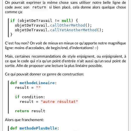
On pourrait exprimer la même chose sans utiliser notre belle ligne de
return
code avec son
si bien placé, cela donne alors quelque chose
comme ça:
if
(
objetDeTravail
!=
null
)
{
objetDeTravail
.
callOtherMethod
();
objetDeTravail
.
callYetAnotherMethod
();
}
C'est fou non? On voit de mieux en mieux ce qu'apporte notre magnifique
ligne: moins d'accolades, de begin/end, d'indentations! :-)
Mais, certaines recommandations de style enjoignent, ou enjoignaient, à
ce que le code qui n'a qu'un point d'entrée n'ait aussi qu'un seul point de
sortie. Afin de proposer une lecture la plus linéaire possible.
Ce qui pouvait donner ce genre de construction:
def
methodeLineaire
:
result
=
""
if
condition
:
result
=
"autre résultat"
return
result
Alors que franchement:
def
methodePlusBelle
: