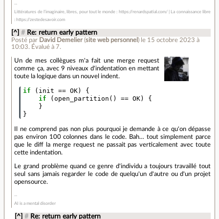
Littératures de l’imaginaire, libres, pour tout le monde : https://renardspatial.com/ | La connaissance libre
: https://zestedesavoir.com
[^]
#
Re: return early pattern
Posté par
David Demelier
(
site web personnel
)
le 15 octobre 2023 à
10:03
.
Évalué à
7
.
Un de mes collègues m'a fait une merge request
comme ça, avec 9 niveaux d'indentation en mettant
toute la logique dans un nouvel indent.
if
(
init
==
OK
)
{
if
(
open_partition
()
==
OK
)
{
}
}
Il ne comprend pas non plus pourquoi je demande à ce qu'on dépasse
pas environ 100 colonnes dans le code. Bah… tout simplement parce
que le diff la merge request ne passait pas verticalement avec toute
cette indentation.
Le grand problème quand ce genre d'individu a toujours travaillé tout
seul sans jamais regarder le code de quelqu'un d'autre ou d'un projet
opensource.
AI is a mental disorder
[^]
#
Re: return early pattern