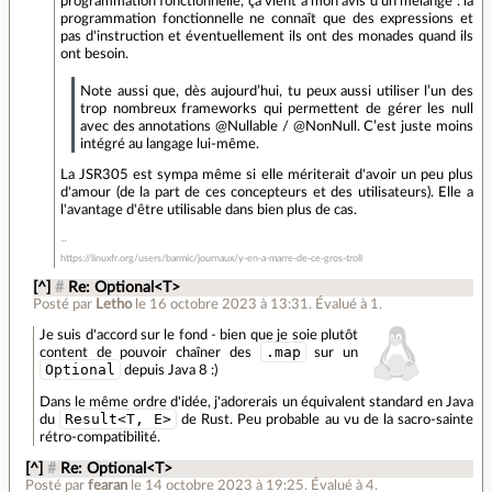
programmation fonctionnelle, ça vient à mon avis d'un mélange : la
programmation fonctionnelle ne connaît que des expressions et
pas d'instruction et éventuellement ils ont des monades quand ils
ont besoin.
Note aussi que, dès aujourd’hui, tu peux aussi utiliser l’un des
trop nombreux frameworks qui permettent de gérer les null
avec des annotations @Nullable / @NonNull. C’est juste moins
intégré au langage lui-même.
La JSR305 est sympa même si elle mériterait d'avoir un peu plus
d'amour (de la part de ces concepteurs et des utilisateurs). Elle a
l'avantage d'être utilisable dans bien plus de cas.
https://linuxfr.org/users/barmic/journaux/y-en-a-marre-de-ce-gros-troll
[^]
#
Re: Optional<T>
Posté par
Letho
le 16 octobre 2023 à 13:31
.
Évalué à
1
.
Je suis d'accord sur le fond - bien que je soie plutôt
.map
content de pouvoir chaîner des
sur un
Optional
depuis Java 8 :)
Dans le même ordre d'idée, j'adorerais un équivalent standard en Java
Result<T, E>
du
de Rust. Peu probable au vu de la sacro-sainte
rétro-compatibilité.
[^]
#
Re: Optional<T>
Posté par
fearan
le 14 octobre 2023 à 19:25
.
Évalué à
4
.