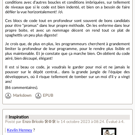
conditions avec d'autres boucles et conditions imbriquées, sur tellement
de niveaux que si le code est bien indenté, et bien on a besoin de faire
défiler la vue horizontalement! /o\
Ces blocs de code tout en profondeur sont souvent de bons candidats
pour être "promus" dans leur propre méthode. On les enferme dans leur
propre boite, et avec un nommage décent on rend tout ce plat de
spaghettis un peu plus digeste!
Je crois que, de plus en plus, les programmeurs cherchent à grandement
limiter la profondeur de leur programme, pour le rendre plus lisible et
plus maintenable. Et je constate que ça marche bien. On obtient du code
aéré, bien découpé, élégant!
Il est si beau ce code, je voudrais le garder pour moi et ne jamais le
pousser sur le dépôt central… dans la grande jungle de l'équipe des
développeurs, où il risque tellement de tomber sur un moi d'il y a vingt
ans!
(
86 commentaires
).
Markdown
EPUB
#
Inspiration
Posté par
Enzo Bricolo 🛠⚙🛠
le 14 octobre 2023 à 08:24
.
Évalué à
4
.
Kevlin Henney
?