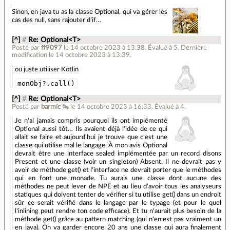
Sinon, en java tu as la classe Optional, qui va gérer les
cas des null, sans rajouter d’if…
[^]
#
Re: Optional<T>
Posté par
ff9097
le 14 octobre 2023 à 13:38
.
Évalué à
5
.
Dernière
modification le 14 octobre 2023 à 13:39.
ou juste utiliser Kotlin
monObj?.call()
[^]
#
Re: Optional<T>
Posté par
barmic 🦦
le 14 octobre 2023 à 16:33
.
Évalué à
4
.
Je n'ai jamais compris pourquoi ils ont implémenté
Optional aussi tôt… Ils avaient déjà l'idée de ce qui
allait se faire et aujourd'hui je trouve que c'est une
classe qui utilise mal le langage. À mon avis Optional
devrait être une interface sealed implémentée par un record disons
Present et une classe (voir un singleton) Absent. Il ne devrait pas y
avoir de méthode get() et l'interface ne devrait porter que le méthodes
qui en font une monade. Tu aurais une classe dont aucune des
méthodes ne peut lever de NPE et au lieu d'avoir tous les analyseurs
statiques qui doivent tenter de vérifier si tu utilise get() dans un endroit
sûr ce serait vérifié dans le langage par le typage (et pour le quel
l'inlining peut rendre ton code efficace). Et tu n'aurait plus besoin de la
méthode get() grâce au pattern matching (qui n'en est pas vraiment un
en java). On va garder encore 20 ans une classe qui aura finalement