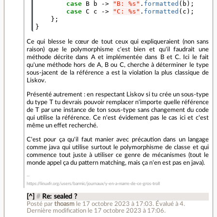
case
B
b
->
"B: %s"
.
formatted
(
b
);
case
C
c
->
"C: %s"
.
formatted
(
c
);
};
}
Ce qui blesse le cœur de tout ceux qui expliqueraient (non sans
raison) que le polymorphisme c'est bien et qu'il faudrait une
méthode décrite dans A et implémentée dans B et C. Ici le fait
qu'une méthode hors de A, B ou C, cherche à déterminer le type
sous-jacent de la référence a est la violation la plus classique de
Liskov.
Présenté autrement : en respectant Liskov si tu crée un sous-type
du type T tu devrais pouvoir remplacer n'importe quelle référence
de T par une instance de ton sous-type sans changement du code
qui utilise la référence. Ce n'est évidement pas le cas ici et c'est
même un effet recherché.
C'est pour ça qu'il faut manier avec précaution dans un langage
comme java qui utilise surtout le polymorphisme de classe et qui
commence tout juste à utiliser ce genre de mécanismes (tout le
monde appel ça du pattern matching, mais ça n'en est pas en java).
https://linuxfr.org/users/barmic/journaux/y-en-a-marre-de-ce-gros-troll
[^]
#
Re: sealed ?
Posté par
thoasm
le 17 octobre 2023 à 17:03
.
Évalué à
4
.
Dernière modification le 17 octobre 2023 à 17:06.