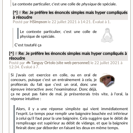
Le contexte particulier, c'est une colle de
physique
de spéciale.
[^]
#
Re: Je préfère les énoncés simples mais hyper compliqués
à résoudre
Posté par
HSimpson
le 22 juillet 2021 à 14:21
.
Évalué à
1
.
Le contexte particulier, c'est une colle de
physique de spéciale.
C'est toutafé ça
[^]
#
Re: Je préfère les énoncés simples mais hyper compliqués à
résoudre
Posté par
🚲 Tanguy Ortolo
(
site web personnel
)
le 22 juillet 2021 à
12:34
.
Évalué à
7
.
Si j'avais cet exercice en colle, ou en oral de
concours, puisque c'est un entraînement à cela, je
profiterais du fait que c'est un oral, donc une
épreuve interactive avec l'examinateur. Donc déjà,
ça ne peut pas faire de mal, je présenterais très vite, à l'oral, la
réponse intuitive :
Alors, il y a une réponse simpliste qui vient immédiatement
l'esprit. Le temps pour remplir une baignoire bouchée est inférieur
à celui qu'il faut pour la une baignoire. Cela suggère que le débit de
remplissage est supérieur au débit de vidange, et que la baignoire
finirait donc par déborder en faisant les deux en même temps.