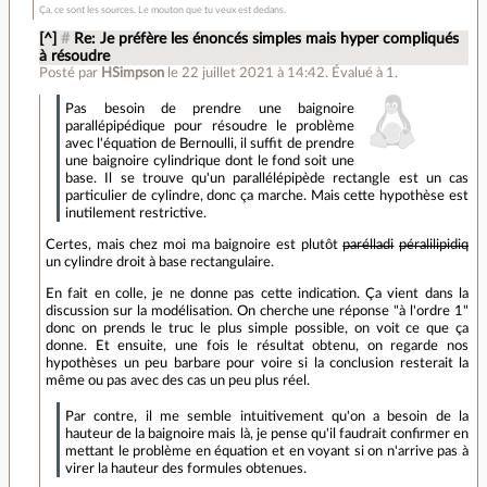
Ça, ce sont les sources. Le mouton que tu veux est dedans.
[^]
#
Re: Je préfère les énoncés simples mais hyper compliqués
à résoudre
Posté par
HSimpson
le 22 juillet 2021 à 14:42
.
Évalué à
1
.
Pas besoin de prendre une baignoire
parallépipédique pour résoudre le problème
avec l'équation de Bernoulli, il suffit de prendre
une baignoire cylindrique dont le fond soit une
base. Il se trouve qu'un parallélépipède rectangle est un cas
particulier de cylindre, donc ça marche. Mais cette hypothèse est
inutilement restrictive.
Certes, mais chez moi ma baignoire est plutôt
parélladi
péralilipidiq
un cylindre droit à base rectangulaire.
En fait en colle, je ne donne pas cette indication. Ça vient dans la
discussion sur la modélisation. On cherche une réponse "à l'ordre 1"
donc on prends le truc le plus simple possible, on voit ce que ça
donne. Et ensuite, une fois le résultat obtenu, on regarde nos
hypothèses un peu barbare pour voire si la conclusion resterait la
même ou pas avec des cas un peu plus réel.
Par contre, il me semble intuitivement qu'on a besoin de la
hauteur de la baignoire mais là, je pense qu'il faudrait confirmer en
mettant le problème en équation et en voyant si on n'arrive pas à
virer la hauteur des formules obtenues.