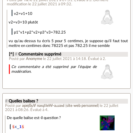
modification le 22 juillet 2021 à 09:32.
v2=v1+10
v2=v3+10 plutôt
p1*v1+p2*v2+p3*v3=782.25
vu qu'au dessus tu écris 5 pour 5 centimes, je suppose qu'il faut tout
mettre en centimes donc 78225 et pas 782.25 il me semble
[^]
#
Commentaire supprimé
Posté par
Anonyme
le 22 juillet 2021 à 14:18
.
Évalué à
2
.
Ce commentaire a été supprimé par l’équipe de
modération.
#
Quelles balises ?
Posté par
ǝpɐןƃu∀ nǝıɥʇʇɐW-ǝɹɹǝıԀ
(
site web personnel
)
le 22 juillet
2021 à 08:26
.
Évalué à
4
.
De quelle balise est-il question ?
$
x_
1
$