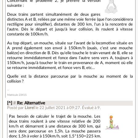
Concernant le problème 2, je préfère la version
suivante :
Deux trains partent simultanément de deux gares
distinctes A et B, reliées par une même voie ferrée (que l'on considérera
rectiligne pour simplifier), distantes de 300 km, l'un à la rencontre de
l'autre. Dès le départ et jusqu'à leur collision, ils roulent à vitesse
constante de 100km/h.
Au top départ, un mouche, située sur l'avant de la locomotive située en
A prend également son envol à 150km/h (ouais, c'est une mouche
balèze) en direction de B. Dès qu'elle touche le train venant de B, elle se
retourne immédiatement et fonce dans l'autre sens vers A, toujours à
150km/h, jusqu'à toucher le train en provenance de A, moment où elle
se retourne immédiatement, et fonce vers B, etc…
Quelle est la distance parcourue par la mouche au moment de la
collision ?
Matricule 23415
[^]
#
Re: Alternative
Posté par
Liorel
le 22 juillet 2021 à 09:27
.
Évalué à
9
.
Pas besoin de calculer le trajet de la mouche. Les
deux trains roulent à une vitesse relative de 200
km/h et démarrent à une distance de 300 km, qui
sera donc parcourue en 1,5h. La mouche passera
donc 1,5h à voler à 150km/h, soit 1,5*150=225 km.