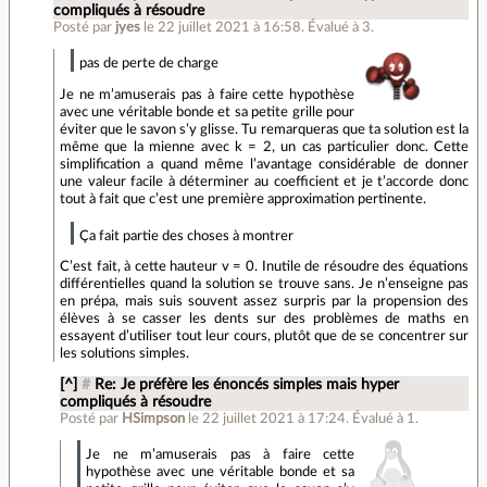
compliqués à résoudre
Posté par
jyes
le 22 juillet 2021 à 16:58
.
Évalué à
3
.
pas de perte de charge
Je ne m’amuserais pas à faire cette hypothèse
avec une véritable bonde et sa petite grille pour
éviter que le savon s’y glisse. Tu remarqueras que ta solution est la
même que la mienne avec k = 2, un cas particulier donc. Cette
simplification a quand même l’avantage considérable de donner
une valeur facile à déterminer au coefficient et je t’accorde donc
tout à fait que c’est une première approximation pertinente.
Ça fait partie des choses à montrer
C’est fait, à cette hauteur v = 0. Inutile de résoudre des équations
différentielles quand la solution se trouve sans. Je n’enseigne pas
en prépa, mais suis souvent assez surpris par la propension des
élèves à se casser les dents sur des problèmes de maths en
essayent d’utiliser tout leur cours, plutôt que de se concentrer sur
les solutions simples.
[^]
#
Re: Je préfère les énoncés simples mais hyper
compliqués à résoudre
Posté par
HSimpson
le 22 juillet 2021 à 17:24
.
Évalué à
1
.
Je ne m’amuserais pas à faire cette
hypothèse avec une véritable bonde et sa