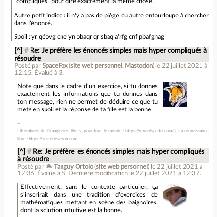
"compliqués" pour dire exactement la même chose.
Autre petit indice : il n'y a pas de piège ou autre entourloupe à chercher
dans l'énoncé.
Spoil : yr qéovg cne yn obaqr qr sbaq a'rfg cnf pbafgnag
[^]
#
Re: Je préfère les énoncés simples mais hyper compliqués à
résoudre
Posté par
SpaceFox
(
site web personnel
,
Mastodon
)
le 22 juillet 2021 à
12:15
.
Évalué à
3
.
Note que dans le cadre d'un exercice, si tu donnes
exactement les informations que tu donnes dans
ton message, rien ne permet de déduire ce que tu
mets en spoil et la réponse de ta fille est la bonne.
Littératures de l’imaginaire, libres, pour tout le monde : https://renardspatial.com/ | La connaissance
libre : https://zestedesavoir.com
[^]
#
Re: Je préfère les énoncés simples mais hyper compliqués
à résoudre
Posté par
🚲 Tanguy Ortolo
(
site web personnel
)
le 22 juillet 2021 à
12:36
.
Évalué à
8
.
Dernière modification le 22 juillet 2021 à 12:37.
Effectivement, sans le contexte particulier, ça
s'inscrirait dans une tradition d'exercices de
mathématiques mettant en scène des baignoires,
dont la solution intuitive est la bonne.