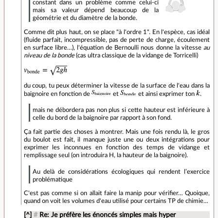
constant dans un problème comme celui-ci
mais sa valeur dépend beaucoup de la
géométrie et du diamètre de la bonde.
Comme dit plus haut, on se place "à l'ordre 1". En l'espèce, cas idéal
(fluide parfait, incompressible, pas de perte de charge, écoulement
en surface libre…), l'équation de Bernoulli nous donne la vitesse
au
niveau de la bonde
(cas ultra classique de la vidange de Torricelli)
du coup, tu peux déterminer la vitesse de la surface de l'eau dans la
baignoire en fonction de
et
et ainsi exprimer ton
.
mais ne débordera pas non plus si cette hauteur est inférieure à
celle du bord de la baignoire par rapport à son fond.
Ça fait partie des choses à montrer. Mais une fois rendu là, le gros
du boulot est fait, il manque juste une ou deux intégrations pour
exprimer les inconnues en fonction des temps de vidange et
remplissage seul (on introduira H, la hauteur de la baignoire).
Au delà de considérations écologiques qui rendent l’exercice
problématique
C'est pas comme si on allait faire la manip pour vérifier… Quoique,
quand on voit les volumes d'eau utilisé pour certains TP de chimie…
[^]
#
Re: Je préfère les énoncés simples mais hyper