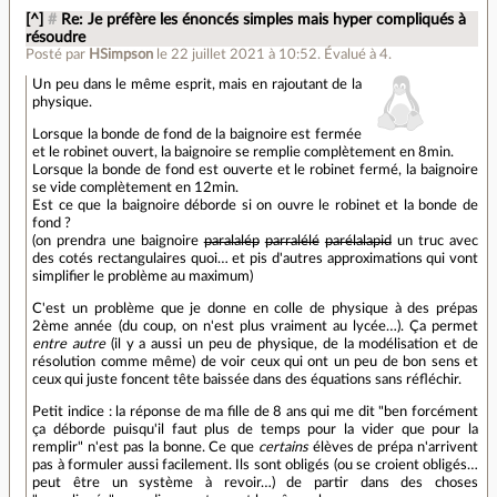
[^]
#
Re: Je préfère les énoncés simples mais hyper compliqués à
résoudre
Posté par
HSimpson
le 22 juillet 2021 à 10:52
.
Évalué à
4
.
Un peu dans le même esprit, mais en rajoutant de la
physique.
Lorsque la bonde de fond de la baignoire est fermée
et le robinet ouvert, la baignoire se remplie complètement en 8min.
Lorsque la bonde de fond est ouverte et le robinet fermé, la baignoire
se vide complètement en 12min.
Est ce que la baignoire déborde si on ouvre le robinet et la bonde de
fond ?
(on prendra une baignoire
paralalép
parralélé
parélalapid
un truc avec
des cotés rectangulaires quoi… et pis d'autres approximations qui vont
simplifier le problème au maximum)
C'est un problème que je donne en colle de physique à des prépas
2ème année (du coup, on n'est plus vraiment au lycée…). Ça permet
entre autre
(il y a aussi un peu de physique, de la modélisation et de
résolution comme même) de voir ceux qui ont un peu de bon sens et
ceux qui juste foncent tête baissée dans des équations sans réfléchir.
Petit indice : la réponse de ma fille de 8 ans qui me dit "ben forcément
ça déborde puisqu'il faut plus de temps pour la vider que pour la
remplir" n'est pas la bonne. Ce que
certains
élèves de prépa n'arrivent
pas à formuler aussi facilement. Ils sont obligés (ou se croient obligés…
peut être un système à revoir…) de partir dans des choses