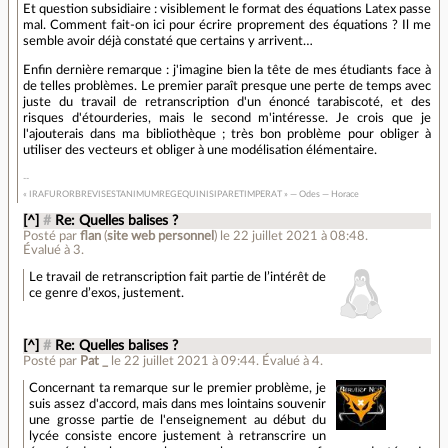
Et question subsidiaire : visiblement le format des équations Latex passe
mal. Comment fait-on ici pour écrire proprement des équations ? Il me
semble avoir déjà constaté que certains y arrivent…
Enfin dernière remarque : j'imagine bien la tête de mes étudiants face à
de telles problèmes. Le premier paraît presque une perte de temps avec
juste du travail de retranscription d'un énoncé tarabiscoté, et des
risques d'étourderies, mais le second m'intéresse. Je crois que je
l'ajouterais dans ma bibliothèque ; très bon problème pour obliger à
utiliser des vecteurs et obliger à une modélisation élémentaire.
« IRAFURORBREVISESTANIMUMREGEQUINISIPARETIMPERAT » — Odes — Horace
[^]
#
Re: Quelles balises ?
Posté par
flan
(
site web personnel
)
le 22 juillet 2021 à 08:48
.
Évalué à
3
.
Le travail de retranscription fait partie de l’intérêt de
ce genre d’exos, justement.
[^]
#
Re: Quelles balises ?
Posté par
Pat _
le 22 juillet 2021 à 09:44
.
Évalué à
4
.
Concernant ta remarque sur le premier problème, je
suis assez d'accord, mais dans mes lointains souvenir
une grosse partie de l'enseignement au début du
lycée consiste encore justement à retranscrire un