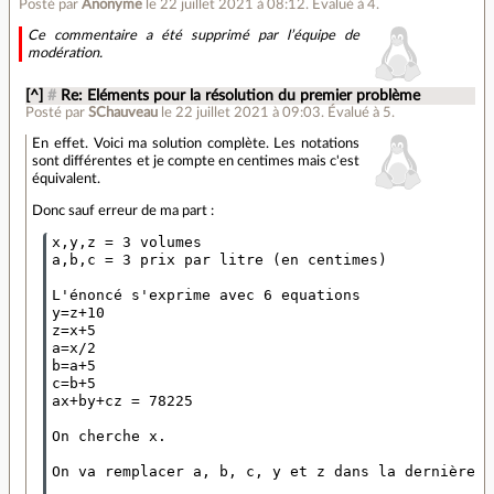
Posté par
Anonyme
le 22 juillet 2021 à 08:12
.
Évalué à
4
.
Ce commentaire a été supprimé par l’équipe de
modération.
[^]
#
Re: Eléments pour la résolution du premier problème
Posté par
SChauveau
le 22 juillet 2021 à 09:03
.
Évalué à
5
.
En effet. Voici ma solution complète. Les notations
sont différentes et je compte en centimes mais c'est
équivalent.
Donc sauf erreur de ma part :
x,y,z = 3 volumes

a,b,c = 3 prix par litre (en centimes)

L'énoncé s'exprime avec 6 equations

y=z+10

z=x+5

a=x/2

b=a+5

c=b+5

ax+by+cz = 78225

On cherche x.

On va remplacer a, b, c, y et z dans la dernière é