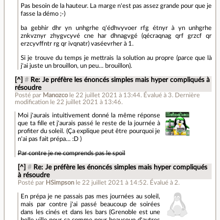
Pas besoin de la hauteur. La marge n'est pas assez grande pour que je
fasse la démo ;-)
ba gebhir dhr yn unhgrhe q'édhvyvoer rfg étnyr à yn unhgrhe
znkvznyr zhygvcyvé cne har dhnagvgé (qécraqnag qrf grzcf qr
erzcyvffntr rg qr ivqnatr) vaséevrher à 1.
Si je trouve du temps je mettrais la solution au propre (parce que là
j'ai juste un brouillon, un peu… brouillon).
[^]
#
Re: Je préfère les énoncés simples mais hyper compliqués à
résoudre
Posté par
Manozco
le 22 juillet 2021 à 13:44
.
Évalué à
3
.
Dernière
modification le 22 juillet 2021 à 13:46.
Moi j'aurais intuitivement donné la même réponse
que ta fille et j'aurais passé le reste de la journée à
profiter du soleil. (Ça explique peut être pourquoi je
n'ai pas fait prépa… :D )
Par contre je ne comprends pas le spoil
[^]
#
Re: Je préfère les énoncés simples mais hyper compliqués
à résoudre
Posté par
HSimpson
le 22 juillet 2021 à 14:52
.
Évalué à
2
.
En prépa je ne passais pas mes journées au soleil,
mais par contre j'ai passé beaucoup de soirées
dans les cinés et dans les bars (Grenoble est une
belle ville pour ça comme pour beaucoup d'autres