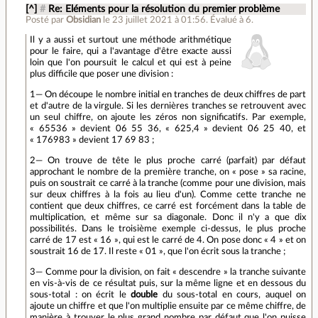
[^]
#
Re: Eléments pour la résolution du premier problème
Posté par
Obsidian
le 23 juillet 2021 à 01:56
.
Évalué à
6
.
Il y a aussi et surtout une méthode arithmétique
pour le faire, qui a l'avantage d'être exacte aussi
loin que l'on poursuit le calcul et qui est à peine
plus difficile que poser une division :
1— On découpe le nombre initial en tranches de deux chiffres de part
et d'autre de la virgule. Si les dernières tranches se retrouvent avec
un seul chiffre, on ajoute les zéros non significatifs. Par exemple,
« 65536 » devient 06 55 36, « 625,4 » devient 06 25 40, et
« 176983 » devient 17 69 83 ;
2— On trouve de tête le plus proche carré (parfait) par défaut
approchant le nombre de la première tranche, on « pose » sa racine,
puis on soustrait ce carré à la tranche (comme pour une division, mais
sur deux chiffres à la fois au lieu d'un). Comme cette tranche ne
contient que deux chiffres, ce carré est forcément dans la table de
multiplication, et même sur sa diagonale. Donc il n'y a que dix
possibilités. Dans le troisième exemple ci-dessus, le plus proche
carré de 17 est « 16 », qui est le carré de 4. On pose donc « 4 » et on
soustrait 16 de 17. Il reste « 01 », que l'on écrit sous la tranche ;
3— Comme pour la division, on fait « descendre » la tranche suivante
en vis-à-vis de ce résultat puis, sur la même ligne et en dessous du
sous-total : on écrit le
double
du sous-total en cours, auquel on
ajoute un chiffre et que l'on multiplie ensuite par ce même chiffre, de
manière à trouver le plus grand nombre par défaut que l'on puisse