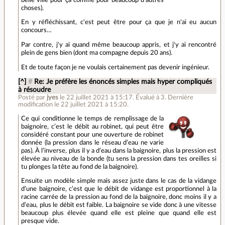
choses).
En y réfléchissant, c'est peut être pour ça que je n'ai eu aucun
concours…
Par contre, j'y ai quand même beaucoup appris, et j'y ai rencontré
plein de gens bien (dont ma compagne depuis 20 ans).
Et de toute façon je ne voulais certainement pas devenir ingénieur.
[^]
#
Re: Je préfère les énoncés simples mais hyper compliqués
à résoudre
Posté par
jyes
le 22 juillet 2021 à 15:17
.
Évalué à
3
.
Dernière
modification le 22 juillet 2021 à 15:20.
Ce qui conditionne le temps de remplissage de la
baignoire, c’est le débit au robinet, qui peut être
considéré constant pour une ouverture de robinet
donnée (la pression dans le réseau d’eau ne varie
pas). À l’inverse, plus il y a d’eau dans la baignoire, plus la pression est
élevée au niveau de la bonde (tu sens la pression dans tes oreilles si
tu plonges la tête au fond de la baignoire).
Ensuite un modèle simple mais assez juste dans le cas de la vidange
d’une baignoire, c’est que le débit de vidange est proportionnel à la
racine carrée de la pression au fond de la baignoire, donc moins il y a
d’eau, plus le débit est faible. La baignoire se vide donc à une vitesse
beaucoup plus élevée quand elle est pleine que quand elle est
presque vide.