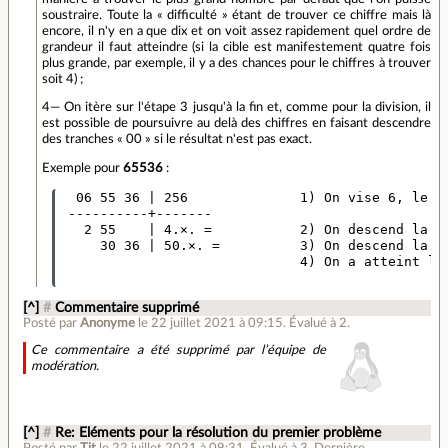
soustraire. Toute la « difficulté » étant de trouver ce chiffre mais là
encore, il n'y en a que dix et on voit assez rapidement quel ordre de
grandeur il faut atteindre (si la cible est manifestement quatre fois
plus grande, par exemple, il y a des chances pour le chiffres à trouver
soit 4) ;
4— On itère sur l'étape 3 jusqu'à la fin et, comme pour la division, il
est possible de poursuivre au delà des chiffres en faisant descendre
des tranches « 00 » si le résultat n'est pas exact.
Exemple pour
65536
:
  06 55 36 | 256              1) On vise 6, le p
 ----------+-------

   2 55    | 4.×. =           2) On descend la d
     30 36 | 50.×. =          3) On descend la t
                              4) On a atteint la
[^]
#
Commentaire supprimé
Posté par
Anonyme
le 22 juillet 2021 à 09:15
.
Évalué à
2
.
Ce commentaire a été supprimé par l’équipe de
modération.
[^]
#
Re: Eléments pour la résolution du premier problème
Posté par
Tit
le 22 juillet 2021 à 09:31
.
Évalué à
3
.
Dernière