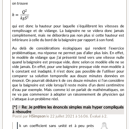
on trouve
qui est donc la hauteur pour laquelle s’équilibrent les vitesses de
remplissage et de vidange. La baignoire ne se videra donc jamais
complètement, mais ne débordera pas non plus si cette hauteur est
inférieure à celle du bord de la baignoire par rapport à son fond.
Au delà de considérations écologiques qui rendent l’exercice
problématique, ma réponse ne permet pas d’aller plus loin. En effet,
le modèle de vidange que j’ai présenté tend vers une vitesse nulle
quand la baignoire est presque vide, donc selon ce modèle elle ne se
vide jamais. En effet, pour une baignoire presque vide mon modèle à
k constant est inadapté, il n’est donc pas possible de l’utiliser pour
comparer sa solution temporelle aux douze minutes données en
énoncé. On pourrait déduire k de ces douze minutes si l’on considère
que la baignoire est vide lorsqu’il reste moins d’un demi centimètre
d’eau par exemple. Mais comme ici on parlait de mathématiques, on
ne va pas commencer à adopter un raisonnement de physicien qui
s’attaque à un problème réel.
[^]
#
Re: Je préfère les énoncés simples mais hyper compliqués
à résoudre
Posté par
HSimpson
le 22 juillet 2021 à 16:06
.
Évalué à
2
.
k un coefficient sans unité et à peu près