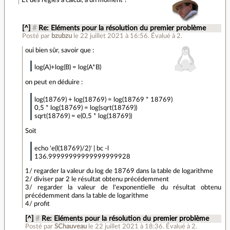
[^]
#
Re: Eléments pour la résolution du premier problème
Posté par
bzubzu
le 22 juillet 2021 à 16:56
.
Évalué à
2
.
oui bien sûr, savoir que :
log(A)+log(B) = log(A*B)
on peut en déduire :
log(18769) + log(18769) = log(18769 * 18769)
0,5 * log(18769) = log(sqrt(18769))
sqrt(18769) = e(0,5 * log(18769))
Soit
echo 'e(l(18769)/2)' | bc -l
136.99999999999999999928
1/ regarder la valeur du log de 18769 dans la table de logarithme
2/ diviser par 2 le résultat obtenu précédemment
3/ regarder la valeur de l'exponentielle du résultat obtenu
précédemment dans la table de logarithme
4/ profit
[^]
#
Re: Eléments pour la résolution du premier problème
Posté par
SChauveau
le 22 juillet 2021 à 18:36
.
Évalué à
2
.