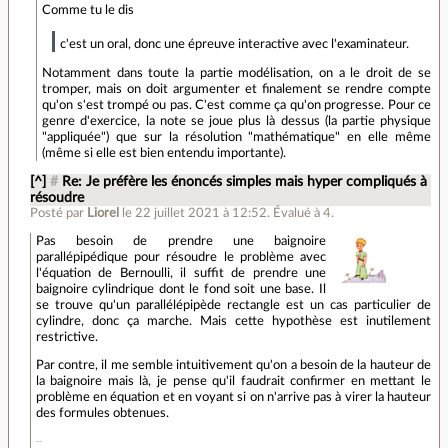
Comme tu le dis
c'est un oral, donc une épreuve interactive avec l'examinateur.
Notamment dans toute la partie modélisation, on a le droit de se
tromper, mais on doit argumenter et finalement se rendre compte
qu'on s'est trompé ou pas. C'est comme ça qu'on progresse. Pour ce
genre d'exercice, la note se joue plus là dessus (la partie physique
"appliquée") que sur la résolution "mathématique" en elle même
(même si elle est bien entendu importante).
[^]
#
Re: Je préfère les énoncés simples mais hyper compliqués à
résoudre
Posté par
Liorel
le 22 juillet 2021 à 12:52
.
Évalué à
4
.
Pas besoin de prendre une baignoire
parallépipédique pour résoudre le problème avec
l'équation de Bernoulli, il suffit de prendre une
baignoire cylindrique dont le fond soit une base. Il
se trouve qu'un parallélépipède rectangle est un cas particulier de
cylindre, donc ça marche. Mais cette hypothèse est inutilement
restrictive.
Par contre, il me semble intuitivement qu'on a besoin de la hauteur de
la baignoire mais là, je pense qu'il faudrait confirmer en mettant le
problème en équation et en voyant si on n'arrive pas à virer la hauteur
des formules obtenues.