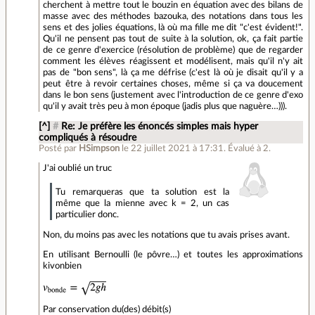
cherchent à mettre tout le bouzin en équation avec des bilans de
masse avec des méthodes bazouka, des notations dans tous les
sens et des jolies équations, là où ma fille me dit "c'est évident!".
Qu'il ne pensent pas tout de suite à la solution, ok, ça fait partie
de ce genre d'exercice (résolution de problème) que de regarder
comment les élèves réagissent et modélisent, mais qu'il n'y ait
pas de "bon sens", là ça me défrise (c'est là où je disait qu'il y a
peut être à revoir certaines choses, même si ça va doucement
dans le bon sens (justement avec l'introduction de ce genre d'exo
qu'il y avait très peu à mon époque (jadis plus que naguère…))).
[^]
#
Re: Je préfère les énoncés simples mais hyper
compliqués à résoudre
Posté par
HSimpson
le 22 juillet 2021 à 17:31
.
Évalué à
2
.
J'ai oublié un truc
Tu remarqueras que ta solution est la
même que la mienne avec k = 2, un cas
particulier donc.
Non, du moins pas avec les notations que tu avais prises avant.
En utilisant Bernoulli (le pôvre…) et toutes les approximations
kivonbien
Par conservation du(des) débit(s)