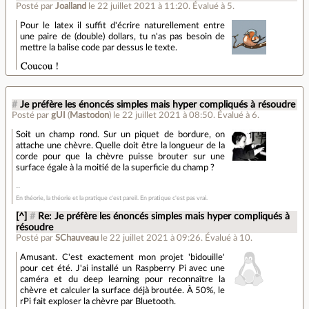
Posté par
Joalland
le 22 juillet 2021 à 11:20
.
Évalué à
5
.
Pour le latex il suffit d'écrire naturellement entre
une paire de (double) dollars, tu n'as pas besoin de
mettre la balise code par dessus le texte.
#
Je préfère les énoncés simples mais hyper compliqués à résoudre
Posté par
gUI
(
Mastodon
)
le 22 juillet 2021 à 08:50
.
Évalué à
6
.
Soit un champ rond. Sur un piquet de bordure, on
attache une chèvre. Quelle doit être la longueur de la
corde pour que la chèvre puisse brouter sur une
surface égale à la moitié de la superficie du champ ?
En théorie, la théorie et la pratique c'est pareil. En pratique c'est pas vrai.
[^]
#
Re: Je préfère les énoncés simples mais hyper compliqués à
résoudre
Posté par
SChauveau
le 22 juillet 2021 à 09:26
.
Évalué à
10
.
Amusant. C'est exactement mon projet 'bidouille'
pour cet été. J'ai installé un Raspberry Pi avec une
caméra et du deep learning pour reconnaître la
chèvre et calculer la surface déjà broutée. À 50%, le
rPi fait exploser la chèvre par Bluetooth.