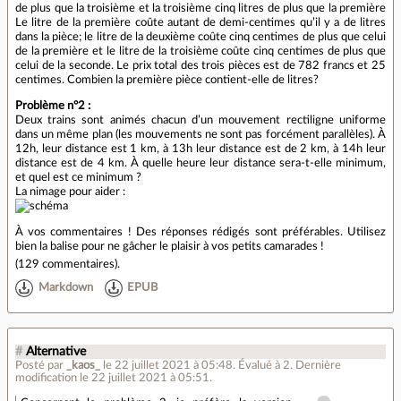
de plus que la troisième et la troisième cinq litres de plus que la première
Le litre de la première coûte autant de demi-centimes qu’il y a de litres
dans la pièce; le litre de la deuxième coûte cinq centimes de plus que celui
de la première et le litre de la troisième coûte cinq centimes de plus que
celui de la seconde. Le prix total des trois pièces est de 782 francs et 25
centimes. Combien la première pièce contient-elle de litres?
Problème n°2 :
Deux trains sont animés chacun d’un mouvement rectiligne uniforme
dans un même plan (les mouvements ne sont pas forcément parallèles). À
12h, leur distance est 1 km, à 13h leur distance est de 2 km, à 14h leur
distance est de 4 km. À quelle heure leur distance sera-t-elle minimum,
et quel est ce minimum ?
La nimage pour aider :
À vos commentaires ! Des réponses rédigés sont préférables. Utilisez
bien la balise pour ne gâcher le plaisir à vos petits camarades !
(
129 commentaires
).
Markdown
EPUB
#
Alternative
Posté par
_kaos_
le 22 juillet 2021 à 05:48
.
Évalué à
2
.
Dernière
modification le 22 juillet 2021 à 05:51.