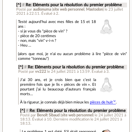
[^]
#
Re: Eléments pour la résolution du premier problème
Posté par
audionuma
(
site web personnel
,
Mastodon
)
le 23 juillet
2021 à 22:11
.
Évalué à
2
.
Testé aujourd'hui avec mes filles de 15 et 18
ans :
- si je vous dis "pièce de vin" ?
- pièce de 20 centimes
- non, mais "vin" v-i-n ?
- Heu …
(alors que moi, je n'ai eu aucun problème à lire "pièce de vin"
comme "tonneau")
[^]
#
Re: Eléments pour la résolution du premier problème
Posté par
vv222
le 24 juillet 2021 à 13:59
.
Évalué à
3
.
J’ai 30 ans, et je crois bien que c’est la
première fois que je lis « pièces de vin ». Et
pourtant j’ai lu beaucoup d’auteurs français
morts…
À la rigueur, je connais déjà bien mieux les
pièces de huit
.
[^]
#
Re: Eléments pour la résolution du premier problème
Posté par
Benoît Sibaud
(
site web personnel
)
le 24 juillet 2021 à
18:13
.
Évalué à
10
.
Dernière modification le 24 juillet 2021 à
18:13.
Le problème 1 est daté. S'il était reproposé