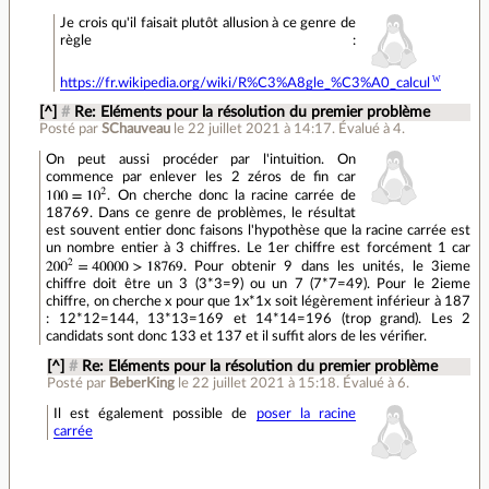
Je crois qu'il faisait plutôt allusion à ce genre de
règle :
https://fr.wikipedia.org/wiki/R%C3%A8gle_%C3%A0_calcul
[^]
#
Re: Eléments pour la résolution du premier problème
Posté par
SChauveau
le 22 juillet 2021 à 14:17
.
Évalué à
4
.
On peut aussi procéder par l'intuition. On
commence par enlever les 2 zéros de fin car
. On cherche donc la racine carrée de
18769. Dans ce genre de problèmes, le résultat
est souvent entier donc faisons l'hypothèse que la racine carrée est
un nombre entier à 3 chiffres. Le 1er chiffre est forcément 1 car
. Pour obtenir 9 dans les unités, le 3ieme
chiffre doit être un 3 (3*3=9) ou un 7 (7*7=49). Pour le 2ieme
chiffre, on cherche x pour que 1x*1x soit légèrement inférieur à 187
: 12*12=144, 13*13=169 et 14*14=196 (trop grand). Les 2
candidats sont donc 133 et 137 et il suffit alors de les vérifier.
[^]
#
Re: Eléments pour la résolution du premier problème
Posté par
BeberKing
le 22 juillet 2021 à 15:18
.
Évalué à
6
.
Il est également possible de
poser la racine
carrée