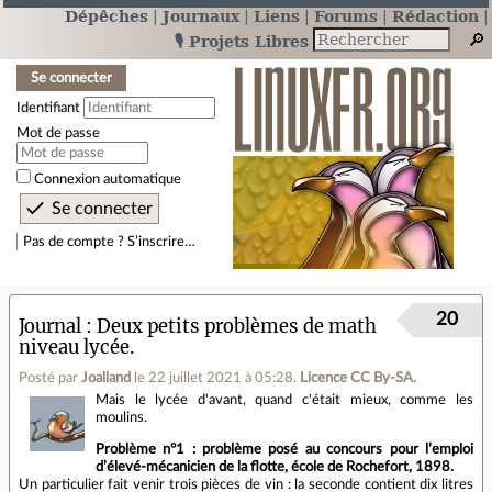
Dépêches
Journaux
Liens
Forums
Rédaction
🎙️ Projets Libres
Se connecter
Identifiant
Mot de passe
Connexion automatique
Pas de compte ? S’inscrire…
20
Journal
Deux petits problèmes de math
niveau lycée.
Posté par
Joalland
le 22 juillet 2021 à 05:28
.
Licence CC By‑SA.
Mais le lycée d'avant, quand c'était mieux, comme les
moulins.
Problème n°1 : problème posé au concours pour l’emploi
d’élevé-mécanicien de la flotte, école de Rochefort, 1898.
Un particulier fait venir trois pièces de vin : la seconde contient dix litres