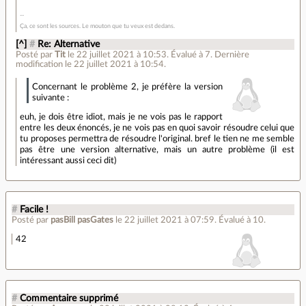
Ça, ce sont les sources. Le mouton que tu veux est dedans.
[^]
#
Re: Alternative
Posté par
Tit
le 22 juillet 2021 à 10:53
.
Évalué à
7
.
Dernière
modification le 22 juillet 2021 à 10:54.
Concernant le problème 2, je préfère la version
suivante :
euh, je dois être idiot, mais je ne vois pas le rapport
entre les deux énoncés, je ne vois pas en quoi savoir résoudre celui que
tu proposes permettra de résoudre l'original. bref le tien ne me semble
pas être une version alternative, mais un autre problème (il est
intéressant aussi ceci dit)
#
Facile !
Posté par
pasBill pasGates
le 22 juillet 2021 à 07:59
.
Évalué à
10
.
42
#
Commentaire supprimé