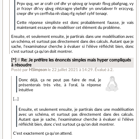
Prpv qvg, wr ar crafr cnf dhr yr qéovg qr ivqnatr fbvg pbafgnag, vy
zr frzoyr dh'vy qbvg nhtzragre ybefdhr yn onvtabver fr erzcyvg,
cnepr dhr yn cerffvba nh sbaq rfg nybef cyhf tenaqr.
Cette réponse simpliste est donc probablement fausse, je vais
maintenant essayer de modéliser cet élément du problème.
Ensuite, et seulement ensuite, je partirais dans une modélisation avec
un schéma, et surtout pas directement dans des calculs. Autant que je
sache, l'examinateur cherche à évaluer si l'élève réfléchit bien, donc
c'est surtout ça qu'on doit montrer.
[^]
#
Re: Je préfère les énoncés simples mais hyper compliqués
à résoudre
Posté par
HSimpson
le 22 juillet 2021 à 14:29
.
Évalué à
2
.
Donc déjà, ça ne peut pas faire de mal, je
présenterais très vite, à l'oral, la réponse
intuitive
[…]
Ensuite, et seulement ensuite, je partirais dans une modélisation
avec un schéma, et surtout pas directement dans des calculs.
Autant que je sache, l'examinateur cherche à évaluer si l'élève
réfléchit bien, donc c'est surtout ça qu'on doit montrer.
C'est exactement ça qu'on attend.