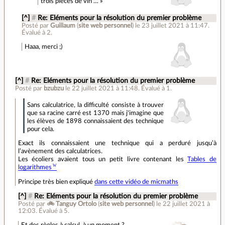
trois pièces de vin … »
[^]
#
Re: Eléments pour la résolution du premier problème
Posté par
Guillaum
(
site web personnel
)
le 23 juillet 2021 à 11:47
.
Évalué à
2
.
Haaa, merci ;)
[^]
#
Re: Eléments pour la résolution du premier problème
Posté par
bzubzu
le 22 juillet 2021 à 11:48
.
Évalué à
1
.
Sans calculatrice, la difficulté consiste à trouver
que sa racine carré est 1370 mais j'imagine que
les élèves de 1898 connaissaient des technique
pour cela.
Exact ils connaissaient une technique qui a perduré jusqu’à
l’avènement des calculatrices.
Les écoliers avaient tous un petit livre contenant les
Tables de
logarithmes
Principe très bien expliqué
dans cette vidéo de micmaths
[^]
#
Re: Eléments pour la résolution du premier problème
Posté par
🚲 Tanguy Ortolo
(
site web personnel
)
le 22 juillet 2021 à
12:03
.
Évalué à
5
.
Et des règles à calcul, à un moment ?