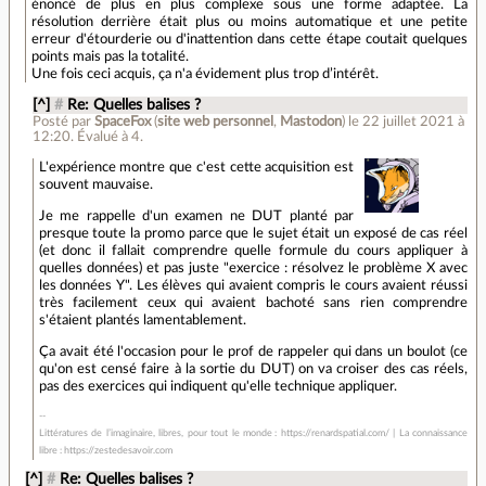
énoncé de plus en plus complexe sous une forme adaptée. La
résolution derrière était plus ou moins automatique et une petite
erreur d'étourderie ou d'inattention dans cette étape coutait quelques
points mais pas la totalité.
Une fois ceci acquis, ça n'a évidement plus trop d’intérêt.
[^]
#
Re: Quelles balises ?
Posté par
SpaceFox
(
site web personnel
,
Mastodon
)
le 22 juillet 2021 à
12:20
.
Évalué à
4
.
L'expérience montre que c'est cette acquisition est
souvent mauvaise.
Je me rappelle d'un examen ne DUT planté par
presque toute la promo parce que le sujet était un exposé de cas réel
(et donc il fallait comprendre quelle formule du cours appliquer à
quelles données) et pas juste "exercice : résolvez le problème X avec
les données Y". Les élèves qui avaient compris le cours avaient réussi
très facilement ceux qui avaient bachoté sans rien comprendre
s'étaient plantés lamentablement.
Ça avait été l'occasion pour le prof de rappeler qui dans un boulot (ce
qu'on est censé faire à la sortie du DUT) on va croiser des cas réels,
pas des exercices qui indiquent qu'elle technique appliquer.
Littératures de l’imaginaire, libres, pour tout le monde : https://renardspatial.com/ | La connaissance
libre : https://zestedesavoir.com
[^]
#
Re: Quelles balises ?