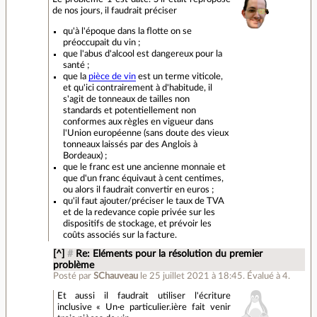
de nos jours, il faudrait préciser
qu'à l'époque dans la flotte on se
préoccupait du vin ;
que l'abus d'alcool est dangereux pour la
santé ;
que la
pièce de vin
est un terme viticole,
et qu'ici contrairement à d'habitude, il
s'agit de tonneaux de tailles non
standards et potentiellement non
conformes aux règles en vigueur dans
l'Union européenne (sans doute des vieux
tonneaux laissés par des Anglois à
Bordeaux) ;
que le franc est une ancienne monnaie et
que d'un franc équivaut à cent centimes,
ou alors il faudrait convertir en euros ;
qu'il faut ajouter/préciser le taux de TVA
et de la redevance copie privée sur les
dispositifs de stockage, et prévoir les
coûts associés sur la facture.
[^]
#
Re: Eléments pour la résolution du premier
problème
Posté par
SChauveau
le 25 juillet 2021 à 18:45
.
Évalué à
4
.
Et aussi il faudrait utiliser l'écriture
inclusive « Un·e particulier.ière fait venir