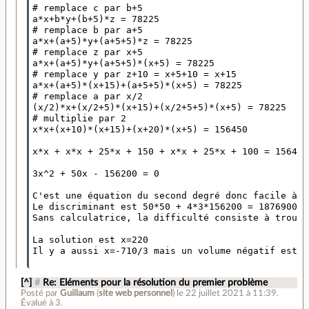
# remplace c par b+5

a*x+b*y+(b+5)*z = 78225

# remplace b par a+5

a*x+(a+5)*y+(a+5+5)*z = 78225

# remplace z par x+5

a*x+(a+5)*y+(a+5+5)*(x+5) = 78225

# remplace y par z+10 = x+5+10 = x+15

a*x+(a+5)*(x+15)+(a+5+5)*(x+5) = 78225

# remplace a par x/2

(x/2)*x+(x/2+5)*(x+15)+(x/2+5+5)*(x+5) = 78225

# multiplie par 2 

x*x+(x+10)*(x+15)+(x+20)*(x+5) = 156450

x*x + x*x + 25*x + 150 + x*x + 25*x + 100 = 156450

3x^2 + 50x - 156200 = 0 

C'est une équation du second degré donc facile à r
Le discriminant est 50*50 + 4*3*156200 = 1876900

Sans calculatrice, la difficulté consiste à trouve
La solution est x=220 

Il y a aussi x=-710/3 mais un volume négatif est é
[^]
#
Re: Eléments pour la résolution du premier problème
Posté par
Guillaum
(
site web personnel
)
le 22 juillet 2021 à 11:39
.
Évalué à
3
.