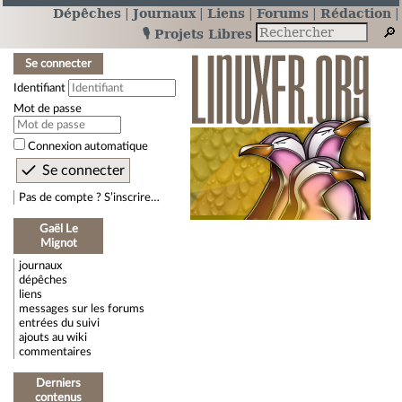
Dépêches
Journaux
Liens
Forums
Rédaction
🎙️ Projets Libres
Se connecter
Identifiant
Mot de passe
Connexion automatique
Pas de compte ? S’inscrire…
Gaël Le
Mignot
journaux
dépêches
liens
messages sur les forums
entrées du suivi
ajouts au wiki
commentaires
Derniers
contenus