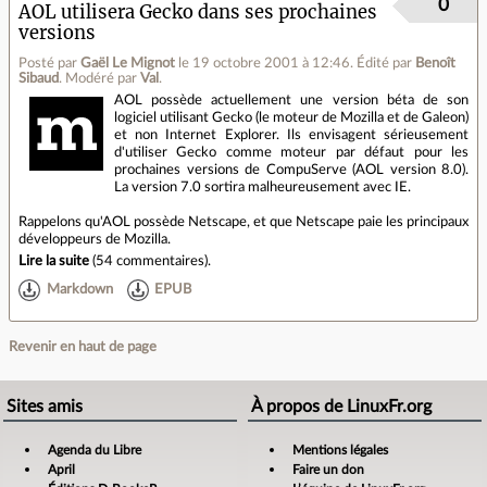
0
AOL utilisera Gecko dans ses prochaines
versions
Posté par
Gaël Le Mignot
le 19 octobre 2001 à 12:46
.
Édité par
Benoît
Sibaud
.
Modéré par
Val
.
AOL possède actuellement une version béta de son
logiciel utilisant Gecko (le moteur de Mozilla et de Galeon)
et non Internet Explorer. Ils envisagent sérieusement
d'utiliser Gecko comme moteur par défaut pour les
prochaines versions de CompuServe (AOL version 8.0).
La version 7.0 sortira malheureusement avec IE.
Rappelons qu'AOL possède Netscape, et que Netscape paie les principaux
développeurs de Mozilla.
Lire la suite
(
54 commentaires
).
Markdown
EPUB
Revenir en haut de page
Sites amis
À propos de LinuxFr.org
Agenda du Libre
Mentions légales
April
Faire un don