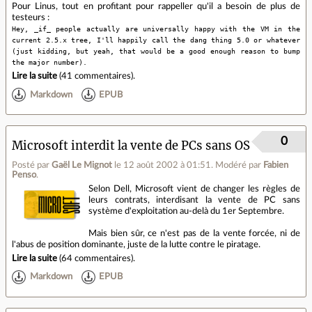
Pour Linus, tout en profitant pour rappeller qu'il a besoin de plus de
testeurs :
Hey, _if_ people actually are universally happy with the VM in the
current 2.5.x tree, I'll happily call the dang thing 5.0 or whatever
(just kidding, but yeah, that would be a good enough reason to bump
the major number).
Lire la suite
(
41 commentaires
).
Markdown
EPUB
0
Microsoft interdit la vente de PCs sans OS
Posté par
Gaël Le Mignot
le 12 août 2002 à 01:51
.
Modéré par
Fabien
Penso
.
Selon Dell, Microsoft vient de changer les règles de
leurs contrats, interdisant la vente de PC sans
système d'exploitation au-delà du 1er Septembre.
Mais bien sûr, ce n'est pas de la vente forcée, ni de
l'abus de position dominante, juste de la lutte contre le piratage.
Lire la suite
(
64 commentaires
).
Markdown
EPUB