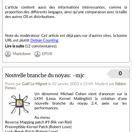
L'article contient aussi des informations intéressantes, comme la
proportion des différents langages, ainsi qu'une comparaison avec la taille
des autres OS et distributions.
Note du modérateur: Cet article est déjà paru sur d'autres sites, la bonne
URL est plutôt
Debian Counting
Lire la suite
(
12 commentaires
).
Markdown
EPUB
0
Nouvelle branche du noyau: -mjc
Posté par
Gaël Le Mignot
le 02 janvier 2002 à 13:49
.
Modéré par
Fabien
Penso
.
Un dénommé Michael Cohen vient d'anoncer sur la
LKM (Linux Kernel Mailinglist) la création d'une
nouvelle branche du noyau 2.4, axée sur les
performances.
Au menu:
Reverse Mapping patch #9 (Rik van Riel)
Preemptible Kernel Patch (Robert Love)
Lock-Break Patch (Robert Love)