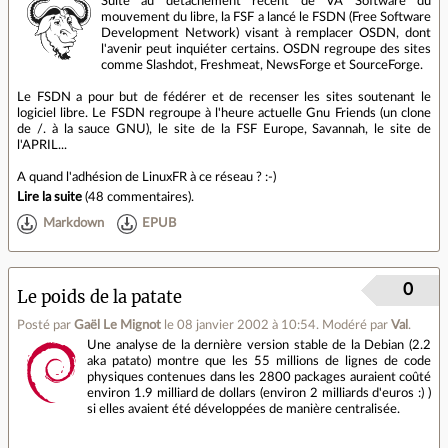
Suite au détachement récent de VA Software du
mouvement du libre, la FSF a lancé le FSDN (Free Software
Development Network) visant à remplacer OSDN, dont
l'avenir peut inquiéter certains. OSDN regroupe des sites
comme Slashdot, Freshmeat, NewsForge et SourceForge.
Le FSDN a pour but de fédérer et de recenser les sites soutenant le
logiciel libre. Le FSDN regroupe à l'heure actuelle Gnu Friends (un clone
de /. à la sauce GNU), le site de la FSF Europe, Savannah, le site de
l'APRIL...
A quand l'adhésion de LinuxFR à ce réseau ? :-)
Lire la suite
(
48 commentaires
).
Markdown
EPUB
0
Le poids de la patate
Posté par
Gaël Le Mignot
le 08 janvier 2002 à 10:54
.
Modéré par
Val
.
Une analyse de la dernière version stable de la Debian (2.2
aka patato) montre que les 55 millions de lignes de code
physiques contenues dans les 2800 packages auraient coûté
environ 1.9 milliard de dollars (environ 2 milliards d'euros :) )
si elles avaient été développées de manière centralisée.