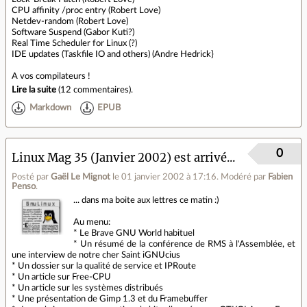
CPU affinity /proc entry (Robert Love)
Netdev-random (Robert Love)
Software Suspend (Gabor Kuti?)
Real Time Scheduler for Linux (?)
IDE updates (Taskfile IO and others) (Andre Hedrick}
A vos compilateurs !
Lire la suite
(
12 commentaires
).
Markdown
EPUB
0
Linux Mag 35 (Janvier 2002) est arrivé...
Posté par
Gaël Le Mignot
le 01 janvier 2002 à 17:16
.
Modéré par
Fabien
Penso
.
... dans ma boite aux lettres ce matin :)
Au menu:
* Le Brave GNU World habituel
* Un résumé de la conférence de RMS à l'Assemblée, et
une interview de notre cher Saint iGNUcius
* Un dossier sur la qualité de service et IPRoute
* Un article sur Free-CPU
* Un article sur les systèmes distribués
* Une présentation de Gimp 1.3 et du Framebuffer