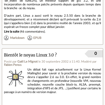
'dir_index' de tune2fs), un meilleur support de gcc 3.2, et une
incorporation de nombreux patchs présents depuis quelques temps dans
la branche -ac du noyau.
D'autre part, Linus a aussi sorti le noyau 2.5.50 dans la branche de
développement; et a récemment déclaré qu'il prévoyait la sortie du 2.6
(qui s'appellera bien 2.6) dans la première moitié de l'année 2003, et qu'il
espérait un freeze complet pour début janvier.
Lire la suite
(
46 commentaires
).
Markdown
EPUB
0
Bientôt le noyau Linux 3.0 ?
Posté par
Gaël Le Mignot
le 30 septembre 2002 à 11:40
.
Modéré par
Fabien Penso
.
Un débat fait rage actuellement sur la Linux Kernel
Mailinglist pour savoir si la prochaine version du noyau
devra s'appeller 2.6 ou 3.0. En effet, le grand nombre
de changements en profondeur (nouvelle VM, nouveau
scheduler, nouvelle couche block-io, ALSA, preempt,
intégration d'XFS et de JFS, ...) justifient pour certains le
passage à un numéro de version majeur.