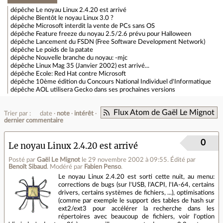
dépêche
Le noyau Linux 2.4.20 est arrivé
dépêche
Bientôt le noyau Linux 3.0 ?
dépêche
Microsoft interdit la vente de PCs sans OS
dépêche
Feature freeze du noyau 2.5/2.6 prévu pour Halloween
dépêche
Lancement du FSDN (Free Software Development Network)
dépêche
Le poids de la patate
dépêche
Nouvelle branche du noyau: -mjc
dépêche
Linux Mag 35 (Janvier 2002) est arrivé...
dépêche
Ecole: Red Hat contre Microsoft
dépêche
10ème édition du Concours National Individuel d'Informatique
dépêche
AOL utilisera Gecko dans ses prochaines versions
Flux Atom de Gaël Le Mignot
Trier par :
date
note
intérêt
dernier commentaire
0
Le noyau Linux 2.4.20 est arrivé
Posté par
Gaël Le Mignot
le 29 novembre 2002 à 09:55
.
Édité par
Benoît Sibaud
.
Modéré par
Fabien Penso
.
Le noyau Linux 2.4.20 est sorti cette nuit, au menu:
corrections de bugs (sur l'USB, l'ACPI, l'IA-64, certains
drivers, certains systèmes de fichiers, ...), optimisations
(comme par exemple le support des tables de hash sur
ext2/ext3 pour accélérer la recherche dans les
répertoires avec beaucoup de fichiers, voir l'option