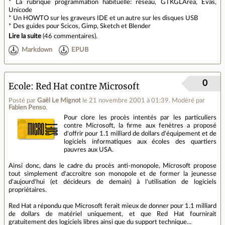
* La rubrique programmation habituelle: réseau, GTKGLArea, Evas,
Unicode
* Un HOWTO sur les graveurs IDE et un autre sur les disques USB
* Des guides pour Scicos, Gimp, Sketch et Blender
Lire la suite
(
46 commentaires
).
Markdown
EPUB
0
Ecole: Red Hat contre Microsoft
Posté par
Gaël Le Mignot
le 21 novembre 2001 à 01:39
.
Modéré par
Fabien Penso
.
Pour clore les procès intentés par les particuliers
contre Microsoft, la firme aux fenètres a proposé
d'offrir pour 1.1 milliard de dollars d'équipement et de
logiciels informatiques aux écoles des quartiers
pauvres aux USA.
Ainsi donc, dans le cadre du procès anti-monopole, Microsoft propose
tout simplement d'accroitre son monopole et de former la jeunesse
d'aujourd'hui (et décideurs de demain) à l'utilisation de logiciels
propriétaires.
Red Hat a répondu que Microsoft ferait mieux de donner pour 1.1 milliard
de dollars de matériel uniquement, et que Red Hat fournirait
gratuitement des logiciels libres ainsi que du support technique...