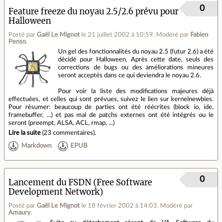
0
Feature freeze du noyau 2.5/2.6 prévu pour
Halloween
Posté par
Gaël Le Mignot
le 21 juillet 2002 à 10:59
.
Modéré par
Fabien
Penso
.
Un gel des fonctionnalités du noyau 2.5 (futur 2.6) a été
décidé pour Halloween. Après cette date, seuls des
corrections de bugs ou des améliorations mineures
seront acceptés dans ce qui deviendra le noyau 2.6.
Pour voir la liste des modifications majeures déjà
effectuées, et celles qui sont prévues, suivez le lien sur kernelnewbies.
Pour résumer: beaucoup de parties ont été réécrites (block io, ide,
framebuffer, ...) et pas mal de patchs externes ont été intégrés ou le
seront (preempt, ALSA, ACL, rmap, ...)
Lire la suite
(
23 commentaires
).
Markdown
EPUB
0
Lancement du FSDN (Free Software
Development Network)
Posté par
Gaël Le Mignot
le 18 février 2002 à 14:03
.
Modéré par
Amaury
.