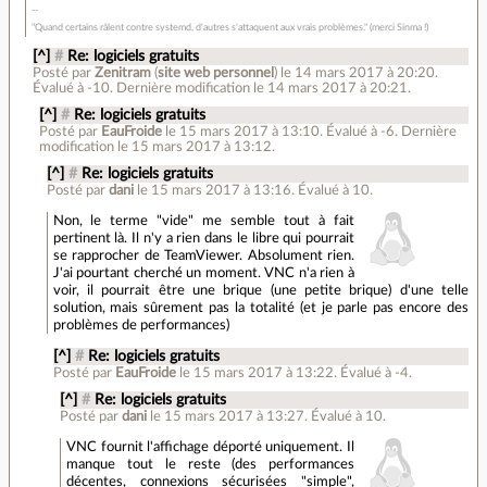
"Quand certains râlent contre systemd, d'autres s'attaquent aux vrais problèmes." (merci Sinma !)
[^]
#
Re: logiciels gratuits
Posté par
Zenitram
(
site web personnel
)
le 14 mars 2017 à 20:20
.
Évalué à
-10
.
Dernière modification le 14 mars 2017 à 20:21.
[^]
#
Re: logiciels gratuits
Posté par
EauFroide
le 15 mars 2017 à 13:10
.
Évalué à
-6
.
Dernière
modification le 15 mars 2017 à 13:12.
[^]
#
Re: logiciels gratuits
Posté par
dani
le 15 mars 2017 à 13:16
.
Évalué à
10
.
Non, le terme "vide" me semble tout à fait
pertinent là. Il n'y a rien dans le libre qui pourrait
se rapprocher de TeamViewer. Absolument rien.
J'ai pourtant cherché un moment. VNC n'a rien à
voir, il pourrait être une brique (une petite brique) d'une telle
solution, mais sûrement pas la totalité (et je parle pas encore des
problèmes de performances)
[^]
#
Re: logiciels gratuits
Posté par
EauFroide
le 15 mars 2017 à 13:22
.
Évalué à
-4
.
[^]
#
Re: logiciels gratuits
Posté par
dani
le 15 mars 2017 à 13:27
.
Évalué à
10
.
VNC fournit l'affichage déporté uniquement. Il
manque tout le reste (des performances
décentes, connexions sécurisées "simple",