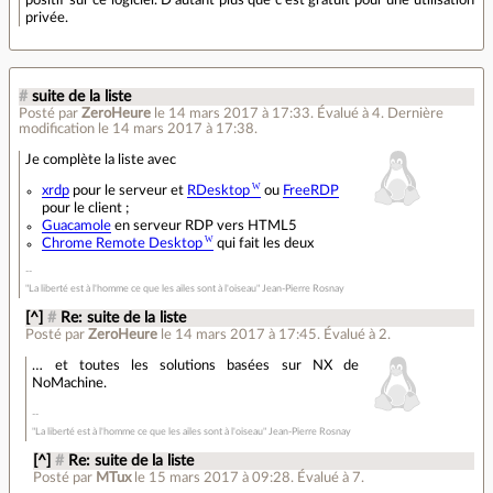
privée.
#
suite de la liste
Posté par
ZeroHeure
le 14 mars 2017 à 17:33
.
Évalué à
4
.
Dernière
modification le 14 mars 2017 à 17:38.
Je complète la liste avec
xrdp
pour le serveur et
RDesktop
ou
FreeRDP
pour le client ;
Guacamole
en serveur RDP vers HTML5
Chrome Remote Desktop
qui fait les deux
"La liberté est à l'homme ce que les ailes sont à l'oiseau" Jean-Pierre Rosnay
[^]
#
Re: suite de la liste
Posté par
ZeroHeure
le 14 mars 2017 à 17:45
.
Évalué à
2
.
… et toutes les solutions basées sur NX de
NoMachine.
"La liberté est à l'homme ce que les ailes sont à l'oiseau" Jean-Pierre Rosnay
[^]
#
Re: suite de la liste
Posté par
MTux
le 15 mars 2017 à 09:28
.
Évalué à
7
.