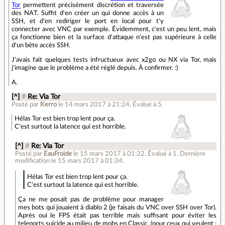
Tor
permettent précisément discrétion et traversée
des NAT. Suffit d'en créer un qui donne accès à un
SSH, et d'en rediriger le port en local pour t'y
connecter avec VNC par exemple. Évidemment, c'est un peu lent, mais
ça fonctionne bien et la surface d'attaque n'est pas supérieure à celle
d'un bête accès SSH.
J'avais fait quelques tests infructueux avec x2go ou NX via Tor, mais
j'imagine que le problème a été réglé depuis. À confirmer. :)
A.
[^]
#
Re: Via Tor
Posté par
Kerro
le 14 mars 2017 à 21:24
.
Évalué à
5
.
Hélas Tor est bien trop lent pour ça.
C'est surtout la latence qui est horrible.
[^]
#
Re: Via Tor
Posté par
EauFroide
le 15 mars 2017 à 01:32
.
Évalué à
1
.
Dernière
modification le 15 mars 2017 à 01:34.
Hélas Tor est bien trop lent pour ça.
C'est surtout la latence qui est horrible.
Ça ne me posait pas de problème pour manager
mes bots qui jouaient à diablo 2 (je faisais du VNC over SSH over Tor).
Après oui le FPS était pas terrible mais suffisant pour éviter les
teleports suicide au milieu de mobs en Classic. (pour ceux qui veulent :