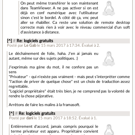
On peut même transférer le son maintenant
dans TeamViewer. A ne pas activer si on est
déjà en conf numérique avec l'utilisateur
sinon c'est le bordel. A côté dé ça, vnc peut
aller se rhabiller. Ca reste une solution de remote desktop
correcte mais rien à voir avec le niveau commercial d'un soft
d'assistance à distance.
[^]
#
Re: logiciels gratuits
Posté par
Le Gab
le 15 mars 2017 à 17:34
.
Évalué à
2
.
Le déchainement de folie, haha. J'en ai jamais eu
autant, même sur des sujets politiques. :)
J'exprimais ma gène du mot, il ne confere pas un
sens
"Privateur" - qui n'existe pas vraiment - mais peut s'interprèter comme
"l'action de priver de quelque chose" est un choix de traduction assez
regrettable.
"Logiciel propriétaire" était très bien, je ne comprend pas la volonté de
rendre la chose péjorative.
Arrêtons de faire les malins à la framasoft.
[^]
#
Re: logiciels gratuits
Posté par
dani
le 15 mars 2017 à 18:52
.
Évalué à
1
.
Entièrement d'accord, jamais compris pourquoi le
terme privateur est apparu. Propriétaire convient