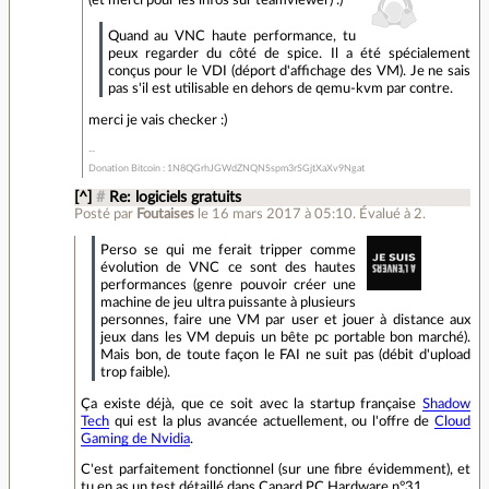
Quand au VNC haute performance, tu
peux regarder du côté de spice. Il a été spécialement
conçus pour le VDI (déport d'affichage des VM). Je ne sais
pas s'il est utilisable en dehors de qemu-kvm par contre.
merci je vais checker :)
Donation Bitcoin : 1N8QGrhJGWdZNQNSspm3rSGjtXaXv9Ngat
[^]
#
Re: logiciels gratuits
Posté par
Foutaises
le 16 mars 2017 à 05:10
.
Évalué à
2
.
Perso se qui me ferait tripper comme
évolution de VNC ce sont des hautes
performances (genre pouvoir créer une
machine de jeu ultra puissante à plusieurs
personnes, faire une VM par user et jouer à distance aux
jeux dans les VM depuis un bête pc portable bon marché).
Mais bon, de toute façon le FAI ne suit pas (débit d'upload
trop faible).
Ça existe déjà, que ce soit avec la startup française
Shadow
Tech
qui est la plus avancée actuellement, ou l'offre de
Cloud
Gaming de Nvidia
.
C'est parfaitement fonctionnel (sur une fibre évidemment), et
tu en as un test détaillé dans Canard PC Hardware n°31.