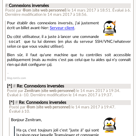
#
Connexions inversées
Posté par
®om
(
site web personnel
)
le 14 mars 2017 à 18:51
.
Évalué à
6
.
Dernière modification le 14 mars 2017 à 18:56.
Pour établir des connexions inversés, j'ai justement
écrit un billet avant-hier:
Serveur-client
.
Du côté utilisateur, il a juste à lancer une commande
socat
que tu lui donnes (en plus du serveur SSH/VNC/whatever
selon ce que vous voulez utiliser).
Bien sûr, il faut qu'une machine que tu contrôles soit accessible
publiquement (mais au moins c'est pas celui que tu aides qui n'y connaît
rien qui doit configurer ça).
blog.rom1v.com
[^]
#
Re: Connexions inversées
Posté par
Zenitram
(
site web personnel
)
le 14 mars 2017 à 19:34
.
Évalué à
-10
.
Dernière modification le 14 mars 2017 à 19:37.
[^]
#
Re: Connexions inversées
Posté par
®om
(
site web personnel
)
le 14 mars 2017 à 19:47
.
Évalué à
10
.
Bonjour Zenitram,
Ha ça, c'est toujours joli c'est "juste à" qui sont
la raison pour laquelle Teamviewer et compagnie