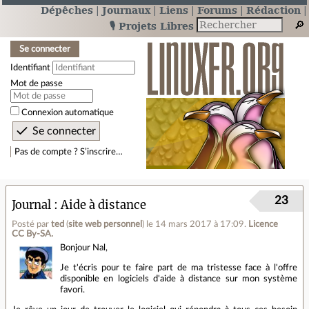
Dépêches
Journaux
Liens
Forums
Rédaction
🎙️ Projets Libres
Se connecter
Identifiant
Mot de passe
Connexion automatique
Pas de compte ? S’inscrire…
23
Journal
Aide à distance
Posté par
ted
(
site web personnel
)
le 14 mars 2017 à 17:09
.
Licence
CC By‑SA.
Bonjour Nal,
Je t'écris pour te faire part de ma tristesse face à l'offre
disponible en logiciels d'aide à distance sur mon système
favori.