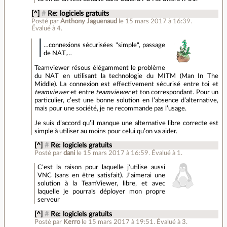
[^]
#
Re: logiciels gratuits
Posté par
Anthony Jaguenaud
le 15 mars 2017 à 16:39
.
Évalué à
4
.
…connexions sécurisées "simple", passage
de NAT,…
Teamviewer résous élégamment le problème
du NAT en utilisant la technologie du MITM (Man In The
Middle). La connexion est effectivement sécurisé entre toi et
teamviewer
et entre
teamviewer
et ton correspondant. Pour un
particulier, c’est une bonne solution en l’absence d’alternative,
mais pour une société, je ne recommande pas l’usage.
Je suis d’accord qu’il manque une alternative libre correcte est
simple à utiliser au moins pour celui qu’on va aider.
[^]
#
Re: logiciels gratuits
Posté par
dani
le 15 mars 2017 à 16:59
.
Évalué à
1
.
C'est la raison pour laquelle j'utilise aussi
VNC (sans en être satisfait). J'aimerai une
solution à la TeamViewer, libre, et avec
laquelle je pourrais déployer mon propre
serveur
[^]
#
Re: logiciels gratuits
Posté par
Kerro
le 15 mars 2017 à 19:51
.
Évalué à
3
.