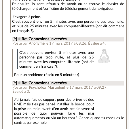
Et ensuite ils sont infoutus de savoir où se trouve le dossier de
téléchargement et/ou l'icône de téléchargement du navigateur.
J'exagère à peine.
C'est souvent environ 5 minutes avec une personne pas trop nulle,
et plus de 25 minutes avec les computer-illiterate (ont dit comment
en français ?).
[^]
#
Re: Connexions inversées
Posté par
Anonyme
le 17 mars 2017 à 08:26
.
Évalué à
4
.
C'est souvent environ 5 minutes avec une
personne pas trop nulle, et plus de 25
minutes avec les computer-illiterate (ont dit
comment en français ?).
Pour un problème résolu en 5 minutes :)
[^]
#
Re: Connexions inversées
Posté par
Psychofox
(
Mastodon
)
le 17 mars 2017 à 09:27
.
Évalué à
3
.
J'ai jamais fais de support pour des privés et des
PME mais t'es pas censé installer le bordel pour
la prise en main avant d'en avoir besoin (avec si
possible de quoi pouvoir faire les maj
automatiquements ou via un bouton) ? Genre quand tu conclues le
contrat par exemple…