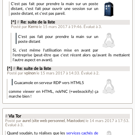
C'est pas fait pour prendre la main sur un poste
distant, c'est fait pour ouvrir une session sur un
poste distant, et c'est pas pareil.
[^]
#
Re: suite de la liste
Posté par
Kerro
le 15 mars 2017 à 19:46
.
Évalué à
3
.
C'est pas fait pour prendre la main sur un
poste distant
Si, c'est même l'utilisation mise en avant par
l'entreprise (peut-être que c'est récent alors qu'avant ils mettaient
l'autre aspect en avant).
[^]
#
Re: suite de la liste
Posté par
vpinon
le 15 mars 2017 à 14:33
.
Évalué à
2
.
Guacamole en serveur RDP vers HTML5
comme viewer en HTML, noVNC (+websockify) ça
marche bien !
#
Via Tor
Posté par
aurel
(
site web personnel
,
Mastodon
)
le 14 mars 2017 à 17:53
.
Évalué à
3
.
Quand soudain, tu réalises que les
services cachés de