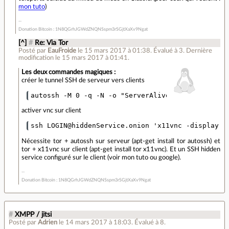
mon tuto
)
Donation Bitcoin : 1N8QGrhJGWdZNQNSspm3rSGjtXaXv9Ngat
[^]
#
Re: Via Tor
Posté par
EauFroide
le 15 mars 2017 à 01:38
.
Évalué à
3
.
Dernière
modification le 15 mars 2017 à 01:41.
Les deux commandes magiques :
créer le tunnel SSH de serveur vers clients
activer vnc sur client
Nécessite tor + autossh sur serveur (apt-get install tor autossh) et
tor + x11vnc sur client (apt-get install tor x11vnc). Et un SSH hidden
service configuré sur le client (voir mon tuto ou google).
Donation Bitcoin : 1N8QGrhJGWdZNQNSspm3rSGjtXaXv9Ngat
#
XMPP / jitsi
Posté par
Adrien
le 14 mars 2017 à 18:03
.
Évalué à
8
.