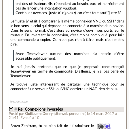
ont des utilisateurs (ils répondent au besoin, eux, et ne réclament
pas de lancer une incantation vaudou).
Continuez avec ces "juste à" rigolos :), car c'est tout sauf "juste à".
Le "juste à" était à comparer à la même connexion VNC ou SSH "dans
le bon sens" : celui qui dépanne se connecte à la machine d'un novice.
Dans le sens normal, c'est alors au novice d'ouvrir ses ports sur le
routeur. En inversant la connexion, c'est moins compliqué pour lui :
une commande à copier. Ce n'est pas rien à faire, mais c'est moins
pire.
Avec Teamviewer aucune des machines n'a besoin d'être
accessible publiquement.
Je n'ai jamais prétendu que ce que je proposais concurrençait
TeamViewer en terme de commodité. D'ailleurs, je n'ai pas parlé de
TeamViewer.
Je trouve juste intéressant de partager une technique pour se
connecter à un serveur SSH ou VNC derrière un NAT, rien de plus.
blog.rom1v.com
[^]
#
Re: Connexions inversées
Posté par
Guillaume Denry
(
site web personnel
)
le 14 mars 2017 à
21:41
.
Évalué à
10
.
Bravo Zenitram, tu as bien fait de lui rabaisser le