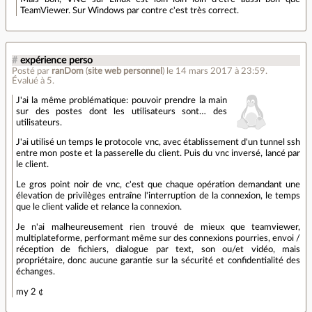
TeamViewer. Sur Windows par contre c'est très correct.
#
expérience perso
Posté par
ranDom
(
site web personnel
)
le 14 mars 2017 à 23:59
.
Évalué à
5
.
J'ai la même problématique: pouvoir prendre la main
sur des postes dont les utilisateurs sont… des
utilisateurs.
J'ai utilisé un temps le protocole vnc, avec établissement d'un tunnel ssh
entre mon poste et la passerelle du client. Puis du vnc inversé, lancé par
le client.
Le gros point noir de vnc, c'est que chaque opération demandant une
élevation de privilèges entraîne l'interruption de la connexion, le temps
que le client valide et relance la connexion.
Je n'ai malheureusement rien trouvé de mieux que teamviewer,
multiplateforme, performant même sur des connexions pourries, envoi /
réception de fichiers, dialogue par text, son ou/et vidéo, mais
propriétaire, donc aucune garantie sur la sécurité et confidentialité des
échanges.
my 2 ¢