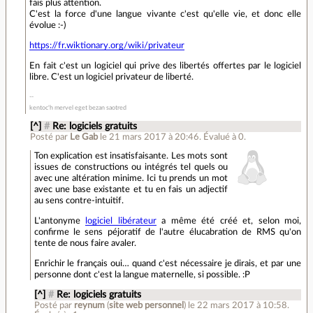
fais plus attention.
C'est la force d'une langue vivante c'est qu'elle vie, et donc elle
évolue :-)
https://fr.wiktionary.org/wiki/privateur
En fait c'est un logiciel qui prive des libertés offertes par le logiciel
libre. C'est un logiciel privateur de liberté.
kentoc'h mervel eget bezan saotred
[^]
#
Re: logiciels gratuits
Posté par
Le Gab
le 21 mars 2017 à 20:46
.
Évalué à
0
.
Ton explication est insatisfaisante. Les mots sont
issues de constructions ou intégrés tel quels ou
avec une altération minime. Ici tu prends un mot
avec une base existante et tu en fais un adjectif
au sens contre-intuitif.
L'antonyme
logiciel libérateur
a même été créé et, selon moi,
confirme le sens péjoratif de l'autre élucabration de RMS qu'on
tente de nous faire avaler.
Enrichir le français oui… quand c'est nécessaire je dirais, et par une
personne dont c'est la langue maternelle, si possible. :P
[^]
#
Re: logiciels gratuits
Posté par
reynum
(
site web personnel
)
le 22 mars 2017 à 10:58
.