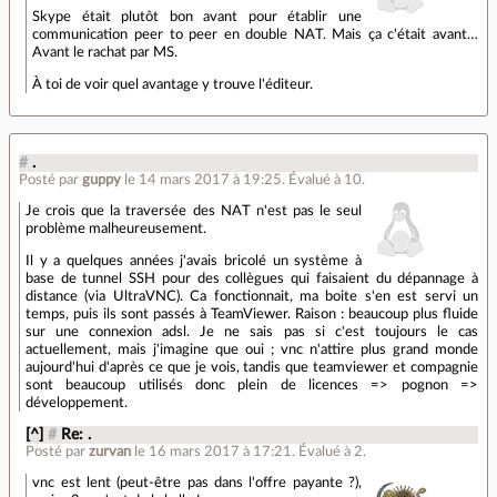
Skype était plutôt bon avant pour établir une
communication peer to peer en double NAT. Mais ça c'était avant…
Avant le rachat par MS.
À toi de voir quel avantage y trouve l'éditeur.
#
.
Posté par
guppy
le 14 mars 2017 à 19:25
.
Évalué à
10
.
Je crois que la traversée des NAT n'est pas le seul
problème malheureusement.
Il y a quelques années j'avais bricolé un système à
base de tunnel SSH pour des collègues qui faisaient du dépannage à
distance (via UltraVNC). Ca fonctionnait, ma boite s'en est servi un
temps, puis ils sont passés à TeamViewer. Raison : beaucoup plus fluide
sur une connexion adsl. Je ne sais pas si c'est toujours le cas
actuellement, mais j'imagine que oui ; vnc n'attire plus grand monde
aujourd'hui d'après ce que je vois, tandis que teamviewer et compagnie
sont beaucoup utilisés donc plein de licences => pognon =>
développement.
[^]
#
Re: .
Posté par
zurvan
le 16 mars 2017 à 17:21
.
Évalué à
2
.
vnc est lent (peut-être pas dans l'offre payante ?),