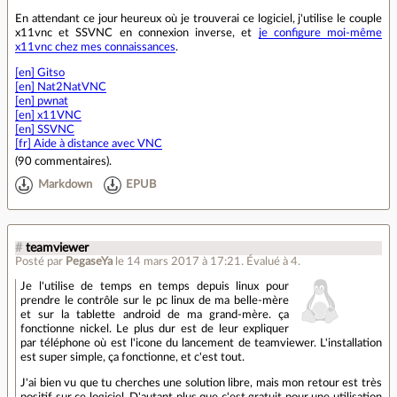
En attendant ce jour heureux où je trouverai ce logiciel, j'utilise le couple
x11vnc et SSVNC en connexion inverse, et
je configure moi-même
x11vnc chez mes connaissances
.
[en] Gitso
[en] Nat2NatVNC
[en] pwnat
[en] x11VNC
[en] SSVNC
[fr] Aide à distance avec VNC
(
90 commentaires
).
Markdown
EPUB
#
teamviewer
Posté par
PegaseYa
le 14 mars 2017 à 17:21
.
Évalué à
4
.
Je l'utilise de temps en temps depuis linux pour
prendre le contrôle sur le pc linux de ma belle-mère
et sur la tablette android de ma grand-mère. ça
fonctionne nickel. Le plus dur est de leur expliquer
par téléphone où est l'icone du lancement de teamviewer. L'installation
est super simple, ça fonctionne, et c'est tout.
J'ai bien vu que tu cherches une solution libre, mais mon retour est très
positif sur ce logiciel. D'autant plus que c'est gratuit pour une utilisation