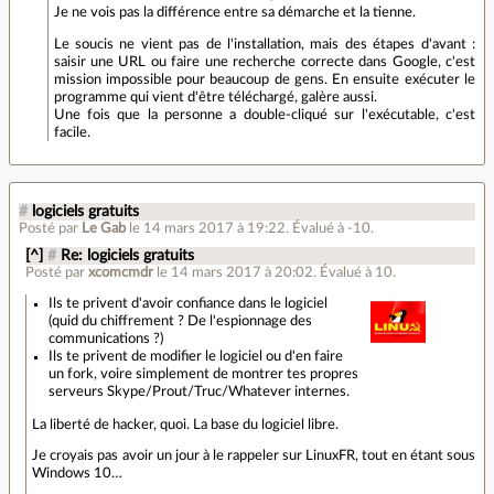
Je ne vois pas la différence entre sa démarche et la tienne.
Le soucis ne vient pas de l'installation, mais des étapes d'avant :
saisir une URL ou faire une recherche correcte dans Google, c'est
mission impossible pour beaucoup de gens. En ensuite exécuter le
programme qui vient d'être téléchargé, galère aussi.
Une fois que la personne a double-cliqué sur l'exécutable, c'est
facile.
#
logiciels gratuits
Posté par
Le Gab
le 14 mars 2017 à 19:22
.
Évalué à
-10
.
[^]
#
Re: logiciels gratuits
Posté par
xcomcmdr
le 14 mars 2017 à 20:02
.
Évalué à
10
.
Ils te privent d'avoir confiance dans le logiciel
(quid du chiffrement ? De l'espionnage des
communications ?)
Ils te privent de modifier le logiciel ou d'en faire
un fork, voire simplement de montrer tes propres
serveurs Skype/Prout/Truc/Whatever internes.
La liberté de hacker, quoi. La base du logiciel libre.
Je croyais pas avoir un jour à le rappeler sur LinuxFR, tout en étant sous
Windows 10…