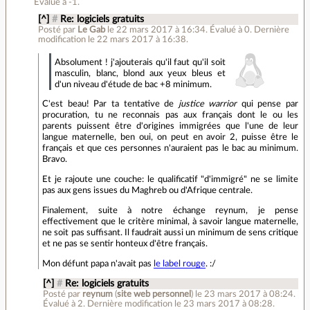
Évalué à
-1
.
[^]
#
Re: logiciels gratuits
Posté par
Le Gab
le 22 mars 2017 à 16:34
.
Évalué à
0
.
Dernière
modification le 22 mars 2017 à 16:38.
Absolument ! j'ajouterais qu'il faut qu'il soit
masculin, blanc, blond aux yeux bleus et
d'un niveau d'étude de bac +8 minimum.
C'est beau! Par ta tentative de
justice warrior
qui pense par
procuration, tu ne reconnais pas aux français dont le ou les
parents puissent être d'origines immigrées que l'une de leur
langue maternelle, ben oui, on peut en avoir 2, puisse être le
français et que ces personnes n'auraient pas le bac au minimum.
Bravo.
Et je rajoute une couche: le qualificatif "d'immigré" ne se limite
pas aux gens issues du Maghreb ou d'Afrique centrale.
Finalement, suite à notre échange reynum, je pense
effectivement que le critère minimal, à savoir langue maternelle,
ne soit pas suffisant. Il faudrait aussi un minimum de sens critique
et ne pas se sentir honteux d'être français.
Mon défunt papa n'avait pas
le label rouge
. :/
[^]
#
Re: logiciels gratuits
Posté par
reynum
(
site web personnel
)
le 23 mars 2017 à 08:24
.
Évalué à
2
.
Dernière modification le 23 mars 2017 à 08:28.