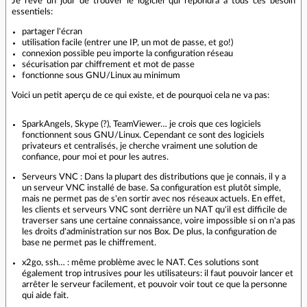
Je rêve un jour de trouver le logiciel qui répondra à tous ces besoin
essentiels:
partager l'écran
utilisation facile (entrer une IP, un mot de passe, et go!)
connexion possible peu importe la configuration réseau
sécurisation par chiffrement et mot de passe
fonctionne sous GNU/Linux au minimum
Voici un petit aperçu de ce qui existe, et de pourquoi cela ne va pas:
SparkAngels, Skype (?), TeamViewer… je crois que ces logiciels
fonctionnent sous GNU/Linux. Cependant ce sont des logiciels
privateurs et centralisés, je cherche vraiment une solution de
confiance, pour moi et pour les autres.
Serveurs VNC : Dans la plupart des distributions que je connais, il y a
un serveur VNC installé de base. Sa configuration est plutôt simple,
mais ne permet pas de s'en sortir avec nos réseaux actuels. En effet,
les clients et serveurs VNC sont derrière un NAT qu'il est difficile de
traverser sans une certaine connaissance, voire impossible si on n'a pas
les droits d'administration sur nos Box. De plus, la configuration de
base ne permet pas le chiffrement.
x2go, ssh… : même problème avec le NAT. Ces solutions sont
également trop intrusives pour les utilisateurs: il faut pouvoir lancer et
arrêter le serveur facilement, et pouvoir voir tout ce que la personne
qui aide fait.