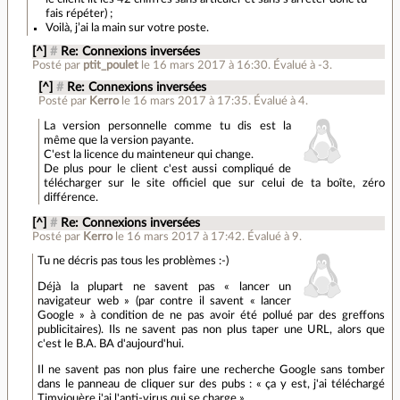
fais répéter) ;
Voilà, j’ai la main sur votre poste.
[^]
#
Re: Connexions inversées
Posté par
ptit_poulet
le 16 mars 2017 à 16:30
.
Évalué à
-3
.
[^]
#
Re: Connexions inversées
Posté par
Kerro
le 16 mars 2017 à 17:35
.
Évalué à
4
.
La version personnelle comme tu dis est la
même que la version payante.
C'est la licence du mainteneur qui change.
De plus pour le client c'est aussi compliqué de
télécharger sur le site officiel que sur celui de ta boîte, zéro
différence.
[^]
#
Re: Connexions inversées
Posté par
Kerro
le 16 mars 2017 à 17:42
.
Évalué à
9
.
Tu ne décris pas tous les problèmes :-)
Déjà la plupart ne savent pas « lancer un
navigateur web » (par contre il savent « lancer
Google » à condition de ne pas avoir été pollué par des greffons
publicitaires). Ils ne savent pas non plus taper une URL, alors que
c'est le B.A. BA d'aujourd'hui.
Il ne savent pas non plus faire une recherche Google sans tomber
dans le panneau de cliquer sur des pubs : « ça y est, j'ai téléchargé
Timviouère j'ai l'anti-virus qui se charge ».