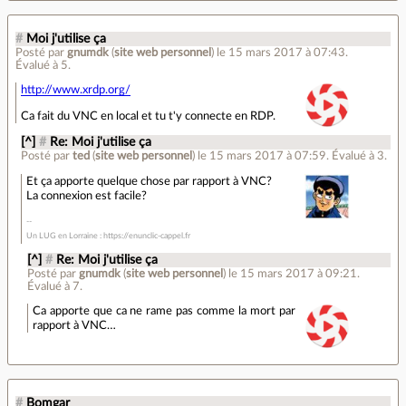
#
Moi j'utilise ça
Posté par
gnumdk
(
site web personnel
)
le 15 mars 2017 à 07:43
.
Évalué à
5
.
http://www.xrdp.org/
Ca fait du VNC en local et tu t'y connecte en RDP.
[^]
#
Re: Moi j'utilise ça
Posté par
ted
(
site web personnel
)
le 15 mars 2017 à 07:59
.
Évalué à
3
.
Et ça apporte quelque chose par rapport à VNC?
La connexion est facile?
Un LUG en Lorraine : https://enunclic-cappel.fr
[^]
#
Re: Moi j'utilise ça
Posté par
gnumdk
(
site web personnel
)
le 15 mars 2017 à 09:21
.
Évalué à
7
.
Ca apporte que ca ne rame pas comme la mort par
rapport à VNC…
#
Bomgar