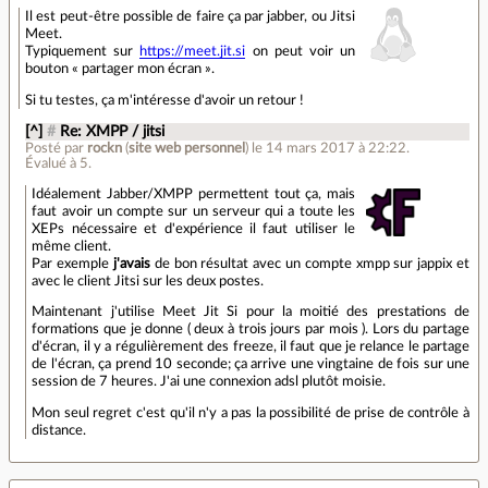
Il est peut-être possible de faire ça par jabber, ou Jitsi
Meet.
Typiquement sur
https://meet.jit.si
on peut voir un
bouton « partager mon écran ».
Si tu testes, ça m'intéresse d'avoir un retour !
[^]
#
Re: XMPP / jitsi
Posté par
rockn
(
site web personnel
)
le 14 mars 2017 à 22:22
.
Évalué à
5
.
Idéalement Jabber/XMPP permettent tout ça, mais
faut avoir un compte sur un serveur qui a toute les
XEPs nécessaire et d'expérience il faut utiliser le
même client.
Par exemple
j'avais
de bon résultat avec un compte xmpp sur jappix et
avec le client Jitsi sur les deux postes.
Maintenant j'utilise Meet Jit Si pour la moitié des prestations de
formations que je donne ( deux à trois jours par mois ). Lors du partage
d'écran, il y a régulièrement des freeze, il faut que je relance le partage
de l'écran, ça prend 10 seconde; ça arrive une vingtaine de fois sur une
session de 7 heures. J'ai une connexion adsl plutôt moisie.
Mon seul regret c'est qu'il n'y a pas la possibilité de prise de contrôle à
distance.