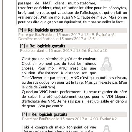
passage de NAT, client multiplateforme,
transfert de fichiers, chat, utilisation intuitive pour les néophytes,
bref, tout le reste, qui va autour de l'affichage, et qui en fait un
vrai service). J'utilise moi aussi VNC, faute de mieux. Mais on ne
peut pas dire que ça soit un équivalent, faut pas se voiler la face.
[^]
#
Re: logiciels gratuits
Posté par
EauFroide
le 15 mars 2017 à 13:49
.
Évalué à
-6
.
Dernière modification le 15 mars 2017 à 13:51.
[^]
#
Re: logiciels gratuits
Posté par
dani
le 15 mars 2017 à 13:56
.
Évalué à
10
.
C'est pas une histoire de goût et de couleur.
C'est simplement pas du tout les mêmes
choses. Pour moi, VNC n'est pas une
solution d'assistance à distance (ce que
TeamViewer est par contre). VNC n'est qu'un outil bas niveau,
au dessus duquel on pourrait le faire. Mais ça n'existe pas (d'où
le vide de Zenitram).
Quand au VNC haute performance, tu peux regarder du côté
de spice. Il a été spécialement conçus pour le VDI (déport
d'affichage des VM). Je ne sais pas s'il est utilisable en dehors
de qemu-kvm par contre.
[^]
#
Re: logiciels gratuits
Posté par
EauFroide
le 15 mars 2017 à 14:00
.
Évalué à
2
.
oki je comprends mieux ton point de vue
(et merci pour les infos sur teamviewer) :)