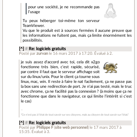
pour une société, je ne recommande pas
l’usage
Tu peux héberger toi-même ton serveur
TeamViewer.
Vu que le produit est à sources fermées il aucune preuve que
les informations ne fuitent pas, mais ça limite énormément les
possibilités.
[^]
#
Re: logiciels gratuits
Posté par
zurvan
le 16 mars 2017 à 17:20
.
Évalué à
2
.
je suis assez d'accord avec toi, cela dit x2go
fonctionne très bien, c'est rapide, sécurisé,
par contre il faut que le serveur affichage soit
sur du linux/unix. Pour le client ça tourne sous
linux, mac, win. Il reste à faire le nat facilement, ça ne passe pas
la box sans une redirection de port. Je n'ai pas testé, mais le truc
avec chrome, ça ne facilité pas la connexion ? (à moins que ça ne
fonctionne que dans le navigateur, ce qui limite l'intérêt si c'est
le cas)
"Ce n'est pas à l'état de tout savoir sur ses citoyens, mais au citoyen de tout savoir sur l'état."
[^]
#
Re: logiciels gratuits
Posté par
Philippe F
(
site web personnel
)
le 17 mars 2017 à
15:35
.
Évalué à
3
.