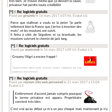
très bien. Je trouve même que ça dessert la cause,
privateur fait perdre toute crédibilité
[^]
#
Re: logiciels gratuits
Posté par
groumly
le 16 mars 2017 à 07:46
.
Évalué à
0
.
Parce que stallman a voulu se la peter "je parle
tellement bien la France que j'arrive à inventer des
mots", et les moutons ont suivit.
Il finira à côté de Ségolène et sa bravitude, les
moutons suivront le chemin de jack lang.
[^]
#
Re: logiciels gratuits
Posté par
xcomcmdr
le 16 mars 2017 à 09:14
.
Évalué à
3
.
Groumy l'Aigri a encore frappé !
"Quand certains râlent contre systemd, d'autres s'attaquent aux vrais
problèmes." (merci Sinma !)
[^]
#
Re: logiciels gratuits
Posté par
reynum
(
site web personnel
)
le 21 mars 2017 à 15:04
.
Évalué à
3
.
Entièrement d'accord, jamais compris pourquoi
le terme privateur est apparu. Propriétaire
convient très bien
C'est vrai qu'au début ça m'a un peu choqué mais maintenant je n'y