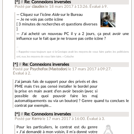
[^]
#
Re: Connexions inversées
Posté par
claudex
le 18 mars 2017 à 13:26
.
Évalué à
9
.
— Cliquez sur l’icône
Aide
sur le Bureau
— Je ne vois pas cette icône
[ 3 minutes de recherches et questions diverses
]
— J'ai acheté un nouveau PC il y a 2 jours, ça peut avoir une
influence sur le fait que je ne trouve pas cette icône ?
« Rappelez-vous toujours que si la Gestapo avait les moyens de vous faire parler, les politiciens
ont, eux, les moyens de vous faire taire. » Coluche
[^]
#
Re: Connexions inversées
Posté par
Psychofox
(
Mastodon
)
le 17 mars 2017 à 09:27
.
Évalué à
2
.
J'ai jamais fais de support pour des privés et des
PME mais t'es pas censé installer le bordel pour
la prise en main avant d'en avoir besoin (avec si
possible de quoi pouvoir faire les maj
automatiquements ou via un bouton) ? Genre quand tu conclues le
contrat par exemple…
[^]
#
Re: Connexions inversées
Posté par
Kerro
le 17 mars 2017 à 16:00
.
Évalué à
3
.
Pour les particuliers, le contrat est du genre
« J'ai demandé à mon voisin, il m'a donné votre