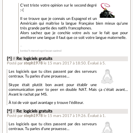
C'est triste votre opinion sur le second degré
:-(
Il se trouve que je connais un Espagnol et un
Américain qui maîtrise la langue Française bien mieux qu'une
très grande partie des natifs francophones.
Alors sachez que je conchie votre avis sur le fait que pour
améliorer une langue il faut que ce soit votre langue maternelle.
kentoc'h mervel eget bezan saotred
[^]
#
Re: logiciels gratuits
Posté par
steph1978
le 15 mars 2017 à 18:50
.
Évalué à
5
.
Les logiciels que tu cites passent par des serveurs
centraux. Tu parles d'une prouesse…
Skype était plutôt bon avant pour établir une
communication peer to peer en double NAT. Mais ça c'était avant…
Avant le rachat par MS.
À toi de voir quel avantage y trouve l'éditeur.
[^]
#
Re: logiciels gratuits
Posté par
steph1978
le 15 mars 2017 à 19:26
.
Évalué à
1
.
Les logiciels que tu cites passent par des serveurs
centraux. Tu parles d'une prouesse…