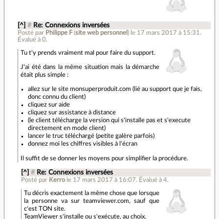
[^]
#
Re: Connexions inversées
Posté par
Philippe F
(
site web personnel
)
le 17 mars 2017 à 15:31
.
Évalué à
0
.
Tu t'y prends vraiment mal pour faire du support.
J'ai été dans la même situation mais la démarche
était plus simple :
allez sur le site monsuperproduit.com (lié au support que je fais,
donc connu du client)
cliquez sur aide
cliquez sur assistance à distance
(le client télécharge la version qui s'installe pas et s'execute
directement en mode client)
lancer le truc téléchargé (petite galère parfois)
donnez moi les chiffres visibles à l'écran
Il suffit de se donner les moyens pour simplifier la procédure.
[^]
#
Re: Connexions inversées
Posté par
Kerro
le 17 mars 2017 à 16:07
.
Évalué à
4
.
Tu décris exactement la même chose que lorsque
la personne va sur teamviewer.com, sauf que
c'est TON site.
TeamViewer s'installe ou s'exécute, au choix.