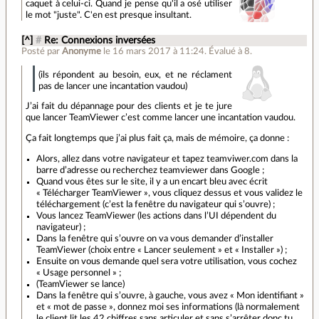
caquet à celui-ci. Quand je pense qu'il a osé utiliser
le mot "juste". C'en est presque insultant.
[^]
#
Re: Connexions inversées
Posté par
Anonyme
le 16 mars 2017 à 11:24
.
Évalué à
8
.
(ils répondent au besoin, eux, et ne réclament
pas de lancer une incantation vaudou)
J’ai fait du dépannage pour des clients et je te jure
que lancer TeamViewer c’est comme lancer une incantation vaudou.
Ça fait longtemps que j’ai plus fait ça, mais de mémoire, ça donne :
Alors, allez dans votre navigateur et tapez teamviwer.com dans la
barre d’adresse ou recherchez teamviewer dans Google ;
Quand vous êtes sur le site, il y a un encart bleu avec écrit
« Télécharger TeamViewer », vous cliquez dessus et vous validez le
téléchargement (c’est la fenêtre du navigateur qui s’ouvre) ;
Vous lancez TeamViewer (les actions dans l’UI dépendent du
navigateur) ;
Dans la fenêtre qui s’ouvre on va vous demander d’installer
TeamViewer (choix entre « Lancer seulement » et « Installer ») ;
Ensuite on vous demande quel sera votre utilisation, vous cochez
« Usage personnel » ;
(TeamViewer se lance)
Dans la fenêtre qui s’ouvre, à gauche, vous avez « Mon identifiant »
et « mot de passe », donnez moi ses informations (là normalement
le client lit les 42 chiffres sans articuler et sans s’arrêter donc tu