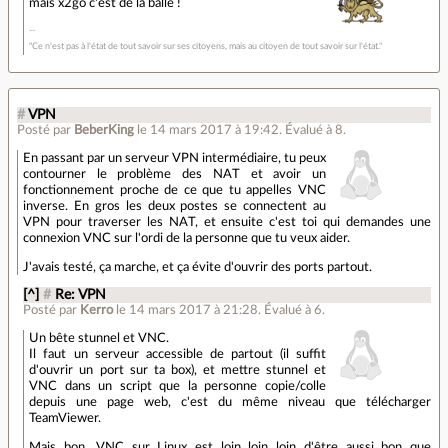
mais x2go c'est de la balle !
"Ce n'est pas à l'état de tout savoir sur ses citoyens, mais au citoyen de tout savoir sur l'état."
#
VPN
Posté par
BeberKing
le 14 mars 2017 à 19:42
.
Évalué à
8
.
En passant par un serveur VPN intermédiaire, tu peux
contourner le problème des NAT et avoir un
fonctionnement proche de ce que tu appelles VNC
inverse. En gros les deux postes se connectent au
VPN pour traverser les NAT, et ensuite c'est toi qui demandes une
connexion VNC sur l'ordi de la personne que tu veux aider.
J'avais testé, ça marche, et ça évite d'ouvrir des ports partout.
[^]
#
Re: VPN
Posté par
Kerro
le 14 mars 2017 à 21:28
.
Évalué à
6
.
Un bête stunnel et VNC.
Il faut un serveur accessible de partout (il suffit
d'ouvrir un port sur ta box), et mettre stunnel et
VNC dans un script que la personne copie/colle
depuis une page web, c'est du même niveau que télécharger
TeamViewer.
Mais bon, VNC sur Linux est loin loin loin d'être aussi bon que