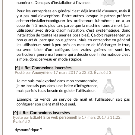
numéro ». Donc pas d'installation à l'avance.
Pour les entreprises en général c'est déjà installé d'avance, mais il
y a pas mal d'exceptions. Entre autres lorsque le patron préfère
acheter+installer+configurer les ordinateurs lui-même ; on a un
coup de fil 2 mois plus tard parce que la machine rame à mort (car
utilisateur avec droits d'administration, c'est systématique, donc
installation de toutes les âneries possibles). Ça doit représenter un
bon quart du parc que nous gérons. Mais en entreprise en général
les utilisateurs sont à peu près en mesure de télécharger le truc,
ou avec l'aide d'un collègue. Les vraies galères ce sont les
particuliers genre ma femme qui a décidé que l'informatique c'est
simple, donc cerveau en mode stupide.
[^]
#
Re: Connexions inversées
Posté par
Anonyme
le 17 mars 2017 à 22:33
.
Évalué à
3
.
Je me suis mal exprimé dans mon commentaire,
je ne bossais pas dans une boite d’infogérance,
mais parfois tu as besoin de guider l’utilisateur.
Exemple, tu vends un service de mail et l’utilisateur sait pas
configurer son client mail tout seul.
[^]
#
Re: Connexions inversées
Posté par
EdLeH
(
site web personnel
)
le 17 mars 2017 à 11:22
.
Évalué à
2
.
dysnumérique ?