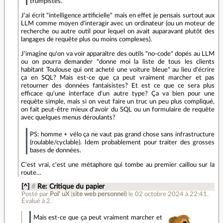
trumpistes.
J'ai écrit "intelligence artificielle" mais en effet je pensais surtout aux
LLM comme moyen d'interagir avec un ordinateur (ou un moteur de
recherche ou autre outil pour lequel on avait auparavant plutôt des
langages de requête plus ou moins complexes).
J'imagine qu'on va voir apparaître des outils "no-code" dopés au LLM
ou on pourra demander "donne moi la liste de tous les clients
habitant Toulouse qui ont acheté une voiture bleue" au lieu d'écrire
ça en SQL? Mais est-ce que ça peut vraiment marcher et pas
retourner des données fantaisistes? Et est ce que ce sera plus
efficace qu'une interface d'un autre type? Ça va bien pour une
requête simple, mais si on veut faire un truc un peu plus compliqué,
on fait peut-être mieux d'avoir du SQL ou un formulaire de requête
avec quelques menus déroulants?
PS: homme + vélo ça ne vaut pas grand chose sans infrastructure
(roulable/cyclable). Idem probablement pour traiter des grosses
bases de données.
C'est vrai, c'est une métaphore qui tombe au premier caillou sur la
route…
[^]
#
Re: Critique du papier
Posté par
Pol' uX
(
site web personnel
)
le 02 octobre 2024 à 22:41
.
Évalué à
2
.
Mais est-ce que ça peut vraiment marcher et