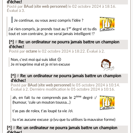
d'échec!
Posté par
BAud
(
site web personnel
)
le 02 octobre 2024 à 18:16
.
Évalué à
3
.
Je continue, ou vous avez compris l'idée ?
er
j'ai rien compris, je prends tout au 1
degré et tu dis
tout et son contraire, je ne serai jamais intelligent !?
[^]
#
Re: un ordinateur ne pourra jamais battre un champion
d'échec!
Posté par
octane
le 02 octobre 2024 à 18:22
.
Évalué à
2
.
Non, c'est moi qui suis idiot ☹️
Je m'exprime mal et je m'en excuse
[^]
#
Re: un ordinateur ne pourra jamais battre un champion
d'échec!
Posté par
BAud
(
site web personnel
)
le 05 octobre 2024 à 10:14
.
Évalué à
2
.
Dernière modification le 05 octobre 2024 à 10:16.
ème
ah, en fait tu ne comprends pas le 2
degré :/
(humour, 'cule un mouton toussa…)
t'as pas de rolex, t'as loupé ta vie /o\
tu n'as aucune excuse :p (vu que tu utilises la mauvaise forme)
[^]
#
Re: un ordinateur ne pourra jamais battre un champion
d'échec!