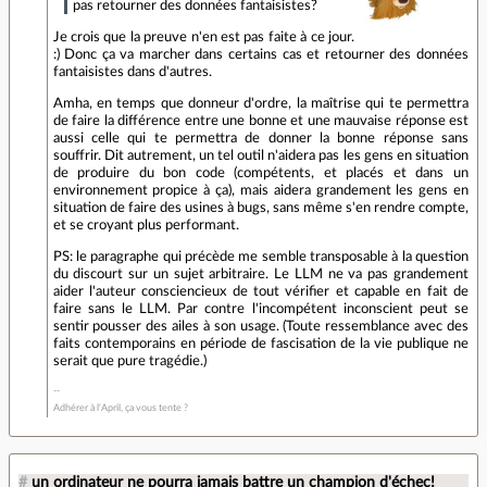
pas retourner des données fantaisistes?
Je crois que la preuve n'en est pas faite à ce jour.
:) Donc ça va marcher dans certains cas et retourner des données
fantaisistes dans d'autres.
Amha, en temps que donneur d'ordre, la maîtrise qui te permettra
de faire la différence entre une bonne et une mauvaise réponse est
aussi celle qui te permettra de donner la bonne réponse sans
souffrir. Dit autrement, un tel outil n'aidera pas les gens en situation
de produire du bon code (compétents, et placés et dans un
environnement propice à ça), mais aidera grandement les gens en
situation de faire des usines à bugs, sans même s'en rendre compte,
et se croyant plus performant.
PS: le paragraphe qui précède me semble transposable à la question
du discourt sur un sujet arbitraire. Le LLM ne va pas grandement
aider l'auteur consciencieux de tout vérifier et capable en fait de
faire sans le LLM. Par contre l'incompétent inconscient peut se
sentir pousser des ailes à son usage. (Toute ressemblance avec des
faits contemporains en période de fascisation de la vie publique ne
serait que pure tragédie.)
Adhérer à l'April, ça vous tente ?
#
un ordinateur ne pourra jamais battre un champion d'échec!