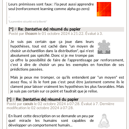
Leurs prémisses sont faux : l'ia peut aussi apprendre
seul (renforcement learning comme alpha go zero)
"La première sécurité est la liberté"
[^]
#
Re: (tentative de) résumé du papier
Posté par
thoasm
le 01 octobre 2024 à 21:22
.
Évalué à
3
.
Je suis pas certain que ça joue dans leurs
hypothèses, tout est caché dans "un moyen de
choisir un échantillon dans la distribution", qui n'est
absolument pas spécifié. Donc si je me trompe pas
ça offre la possibilité de faire de l'apprentissage par renforcement,
c'est à dire de choisir un peu les exemples en fonction de ses
prédictions passées.
Mais je peux me tromper, ce qu'ils entendent par "un moyen" est
assez flou, si ils le font pas c'est peut être justement comme ils le
clament pour laisser vraiment les hypothèses les plus favorables. Mais
je suis pas certain sur ce point et faudrait que je relise.
[^]
#
Re: (tentative de) résumé du papier
Posté par
caouis
le 02 octobre 2024 à 07:28
.
Évalué à
7
.
Dernière
modification le 02 octobre 2024 à 07:28.
En lisant cette description on se demande un peu par
quel miracle les humains sont capables de
développer un comportement humain…