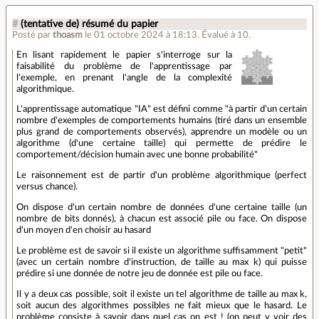
#
(tentative de) résumé du papier
Posté par
thoasm
le 01 octobre 2024 à 18:13
.
Évalué à
10
.
En lisant rapidement le papier s'interroge sur la
faisabilité du problème de l'apprentissage par
l'exemple, en prenant l'angle de la complexité
algorithmique.
L'apprentissage automatique "IA" est défini comme "à partir d'un certain
nombre d'exemples de comportements humains (tiré dans un ensemble
plus grand de comportements observés), apprendre un modèle ou un
algorithme (d'une certaine taille) qui permette de prédire le
comportement/décision humain avec une bonne probabilité"
Le raisonnement est de partir d'un problème algorithmique (perfect
versus chance).
On dispose d'un certain nombre de données d'une certaine taille (un
nombre de bits donnés), à chacun est associé pile ou face. On dispose
d'un moyen d'en choisir au hasard
Le problème est de savoir si il existe un algorithme suffisamment "petit"
(avec un certain nombre d'instruction, de taille au max k) qui puisse
prédire si une donnée de notre jeu de donnée est pile ou face.
Il y a deux cas possible, soit il existe un tel algorithme de taille au max k,
soit aucun des algorithmes possibles ne fait mieux que le hasard. Le
problème consiste à savoir dans quel cas on est ! (on peut y voir des