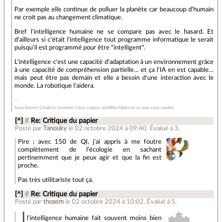
Par exemple elle continue de polluer la planète car beaucoup d'humain
ne croit pas au changement climatique.
Bref l'intelligence humaine ne se compare pas avec le hasard. Et
d'ailleurs si c'était l'intelligence tout programme informatique le serait
puisqu'il est programmé pour être "intelligent".
L'intelligence c'est une capacité d'adaptation à un environnement grâce
à une capacité de compréhension partielle… et ça l'IA en est capable…
mais peut être pas demain et elle a besoin d'une interaction avec le
monde. La robotique l'aidera.
Sous licence Creative common. Lisez, copiez, modifiez faites en ce que vous voulez.
[^]
#
Re: Critique du papier
Posté par
Tanouky
le 02 octobre 2024 à 09:40
.
Évalué à
3
.
Pire ; avec 150 de QI, j'ai appris à me foutre
complètement de l'écologie en sachant
pertinemment que je peux agir et que la fin est
proche.
Pas très utilitariste tout ça.
[^]
#
Re: Critique du papier
Posté par
thoasm
le 02 octobre 2024 à 10:02
.
Évalué à
5
.
l'intelligence humaine fait souvent moins bien