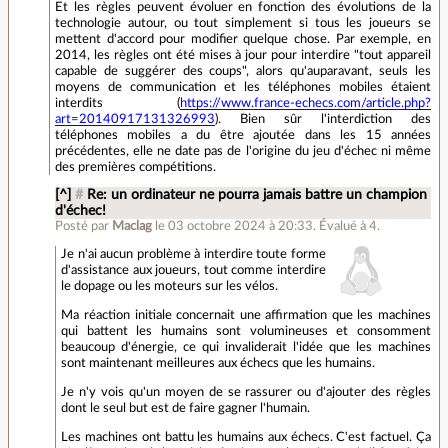
Et les règles peuvent évoluer en fonction des évolutions de la
technologie autour, ou tout simplement si tous les joueurs se
mettent d'accord pour modifier quelque chose. Par exemple, en
2014, les règles ont été mises à jour pour interdire "tout appareil
capable de suggérer des coups", alors qu'auparavant, seuls les
moyens de communication et les téléphones mobiles étaient
interdits (
https://www.france-echecs.com/article.php?
art=20140917131326993
). Bien sûr l'interdiction des
téléphones mobiles a du être ajoutée dans les 15 années
précédentes, elle ne date pas de l'origine du jeu d'échec ni même
des premières compétitions.
[^]
#
Re: un ordinateur ne pourra jamais battre un champion
d'échec!
Posté par
Maclag
le 03 octobre 2024 à 20:33
.
Évalué à
4
.
Je n'ai aucun problème à interdire toute forme
d'assistance aux joueurs, tout comme interdire
le dopage ou les moteurs sur les vélos.
Ma réaction initiale concernait une affirmation que les machines
qui battent les humains sont volumineuses et consomment
beaucoup d'énergie, ce qui invaliderait l'idée que les machines
sont maintenant meilleures aux échecs que les humains.
Je n'y vois qu'un moyen de se rassurer ou d'ajouter des règles
dont le seul but est de faire gagner l'humain.
Les machines ont battu les humains aux échecs. C'est factuel. Ça