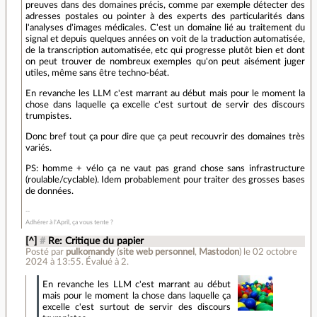
preuves dans des domaines précis, comme par exemple détecter des
adresses postales ou pointer à des experts des particularités dans
l'analyses d'images médicales. C'est un domaine lié au traitement du
signal et depuis quelques années on voit de la traduction automatisée,
de la transcription automatisée, etc qui progresse plutôt bien et dont
on peut trouver de nombreux exemples qu'on peut aisément juger
utiles, même sans être techno-béat.
En revanche les LLM c'est marrant au début mais pour le moment la
chose dans laquelle ça excelle c'est surtout de servir des discours
trumpistes.
Donc bref tout ça pour dire que ça peut recouvrir des domaines très
variés.
PS: homme + vélo ça ne vaut pas grand chose sans infrastructure
(roulable/cyclable). Idem probablement pour traiter des grosses bases
de données.
Adhérer à l'April, ça vous tente ?
[^]
#
Re: Critique du papier
Posté par
pulkomandy
(
site web personnel
,
Mastodon
)
le 02 octobre
2024 à 13:55
.
Évalué à
2
.
En revanche les LLM c'est marrant au début
mais pour le moment la chose dans laquelle ça
excelle c'est surtout de servir des discours