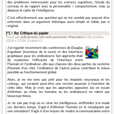
des problèmes intéressants pour les sciences cognitives, l'étude du
cerveau et du rapport avec la personnalité / comportement, mais ça
dépasse le cadre de l'intelligence.
C'est effectivement une question qui ne me semble pas pouvoir être
enfermée dans un argument théorique aussi simple et faible, pas si
original.
[^]
#
Re: Critique du papier
Posté par
pulkomandy
(
site web personnel
,
Mastodon
)
le 02 octobre
2024 à 13:08
.
Évalué à
2
.
J'ai regardé récemment des conférences de Douglas
Engelbart (inventeur de la souris et des interfaces
graphiques pour les ordinateurs). Son approche était
de maximiser l'efficacité de l'interface entre
l'humain et l'ordinateur, afin que chacune des deux parties du système
(l'humain d'un côté, l'ordinateur de l'autre) puisse contribuer le mieux
possible au fonctionnement global.
Alors, je ne me sens pas prêt pour les implants neuronaux et les
cyborgs, qui seraient peut-être une version poussée à l'extrême de
cette idée. Mais je crois que les approches opposées (où on essaie
d'éliminer, au choix, les humains ou les ordinateurs) ne valent pas
beaucoup mieux.
Je ne sais pas trop où se situe les intelligences artificielles à la mode
ces derniers temps. S'agit-il d'éliminer l'humain en le remplaçant par
une simulation? S'agit-il d'un moyen de rendre la communication entre