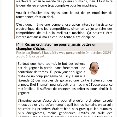
n'enlèvera jamais le mérite des joueurs humains, mais il faut faire
le deuil du jeu encore trop complexe pour les machines.
Vouloir trifouiller des règles dans le but de les empêcher de
fonctionner, c'est du déni.
C'est donc même une bonne chose qu'on interdise l'assistance
électronique dans les compétitions, sinon on va juste faire des
compétitions de qui a la meilleure machine. Ça pourrait être
intéressant aussi, mais c'est une toute autre discipline.
[^]
#
Re: un ordinateur ne pourra jamais battre un
champion d'échec!
Posté par
Benoît Sibaud
(
site web personnel
)
le 04 octobre 2024
à 08:06
.
Évalué à
4
.
Surtout que, hors tournoi, le but des échecs
est de gagner la partie, sans forcément une
contrainte de temps. Tu peux jouer en ligne à
distance un coup par semaine… il y a aussi la
légende (?) des maitres de go avec une partie étalée sur des
années. Bref l'humain pourrait battre la machine à l'obsolescence
matérielle… Il suffirait de changer les critères pour choisir le
gagnant.
J'imagine qu'on s'accordera pour dire qu'un ordinateur calcule
mieux et plus vite qu'un humain, qu'il bat les humains en calcul :
pourtant les premiers étaient bien plus gros que les humains,
plus énergivores, moins génériques, limités en taille des