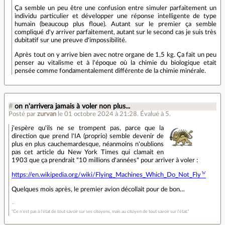
Ça semble un peu être une confusion entre simuler parfaitement un
individu particulier et développer une réponse intelligente de type
humain (beaucoup plus floue). Autant sur le premier ça semble
compliqué d'y arriver parfaitement, autant sur le second cas je suis très
dubitatif sur une preuve d'impossibilité.
Après tout on y arrive bien avec notre organe de 1,5 kg. Ça fait un peu
penser au vitalisme et à l'époque où la chimie du biologique etait
pensée comme fondamentalement différente de la chimie minérale.
#
on n'arrivera jamais à voler non plus...
Posté par
zurvan
le 01 octobre 2024 à 21:28
.
Évalué à
5
.
j'espère qu'ils ne se trompent pas, parce que la
direction que prend l'IA (proprio) semble devenir de
plus en plus cauchemardesque, néanmoins n'oublions
pas cet article du New York Times qui clamait en
1903 que ça prendrait "10 millions d'années" pour arriver à voler :
https://en.wikipedia.org/wiki/Flying_Machines_Which_Do_Not_Fly
Quelques mois après, le premier avion décollait pour de bon…
"Ce n'est pas à l'état de tout savoir sur ses citoyens, mais au citoyen de tout savoir sur l'état."