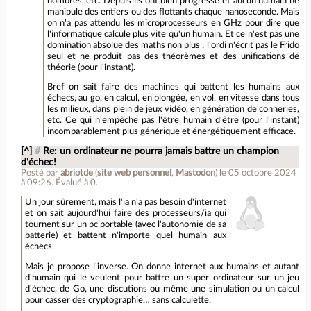
nombres, etc. Depuis ils ont bien progressé et aucun humain ne
manipule des entiers ou des flottants chaque nanoseconde. Mais
on n'a pas attendu les microprocesseurs en GHz pour dire que
l'informatique calcule plus vite qu'un humain. Et ce n'est pas une
domination absolue des maths non plus : l'ordi n'écrit pas le Frido
seul et ne produit pas des théorèmes et des unifications de
théorie (pour l'instant).
Bref on sait faire des machines qui battent les humains aux
échecs, au go, en calcul, en plongée, en vol, en vitesse dans tous
les milieux, dans plein de jeux vidéo, en génération de conneries,
etc. Ce qui n'empêche pas l'être humain d'être (pour l'instant)
incomparablement plus générique et énergétiquement efficace.
[^]
#
Re: un ordinateur ne pourra jamais battre un champion
d'échec!
Posté par
abriotde
(
site web personnel
,
Mastodon
)
le 05 octobre 2024
à 09:26
.
Évalué à
0
.
Un jour sûrement, mais l'ia n'a pas besoin d'internet
et on sait aujourd'hui faire des processeurs/ia qui
tournent sur un pc portable (avec l'autonomie de sa
batterie) et battent n'importe quel humain aux
échecs.
Mais je propose l'inverse. On donne internet aux humains et autant
d'humain qui le veulent pour battre un super ordinateur sur un jeu
d'échec, de Go, une discutions ou même une simulation ou un calcul
pour casser des cryptographie… sans calculette.