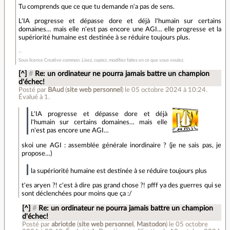
Tu comprends que ce que tu demande n'a pas de sens.
L'IA progresse et dépasse dore et déjà l'humain sur certains
domaines… mais elle n'est pas encore une AGI… elle progresse et la
supériorité humaine est destinée à se réduire toujours plus.
Sous licence Creative common. Lisez, copiez, modifiez faites en ce que vous voulez.
[^]
#
Re: un ordinateur ne pourra jamais battre un champion
d'échec!
Posté par
BAud
(
site web personnel
)
le 05 octobre 2024 à 10:24
.
Évalué à
1
.
L'IA progresse et dépasse dore et déjà
l'humain sur certains domaines… mais elle
n'est pas encore une AGI…
skoi une AGI : assemblée générale inordinaire ? (je ne sais pas, je
propose…)
la supériorité humaine est destinée à se réduire toujours plus
t'es aryen ?! c'est à dire pas grand chose ?! pfff ya des guerres qui se
sont déclenchées pour moins que ça :/
[^]
#
Re: un ordinateur ne pourra jamais battre un champion
d'échec!
Posté par
abriotde
(
site web personnel
,
Mastodon
)
le 05 octobre