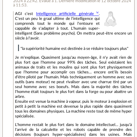
2024 à 22:42
.
Évalué à
1
.
Dernière modification le 12 octobre 2024
à 11:53.
AGI c'est
Intelligence artificielle générale
.
C'est un peu le graal ultime de l'intelligence qui
comprends tout le monde qui l'entoure et
cappable de s'adapter à tout. L'humain super-
intelligent (Sans problème psycho). On mettra peut-être encore un
siècle à l'avoir.
"la supériorité humaine est destinée à se réduire toujours plus"
Je m'explique. Quasiment jusqu'au moyen-âge, il n'y avait rien de
plus fort que l'homme pour 99% des tâches. Seul existaient les
animaux de traits et les moulins qui sont plus fort physiquement
que l'homme pour accomplir ces tâches… encore ont'ils besoin
d'être piloté par l'humain. Mais techniquement un homme avec ses
outils (sans moteur) ne peut rivaliser avec une charrue tiré par un
seul homme avec ses boeufs. Mais dans la majorité des tâches
l'homme était toujours le plus fort dans la forge ou pour abattre un
arbre.
Ensuite est venue la machine à vapeur, puis le moteur à explosion et
petit à petit la machine est devenue la plus rapide dans quasiment
tous les domaines physiques. La machine reste tout de même hyper
spécialisée.
L'homme restait le plus fort dans le domaine intellectuel… jusqu'à
l'arrivé de la calculette et les robots capable de prendre des
décisions (toujours hyper-spécialisées) dans les usines. Mais