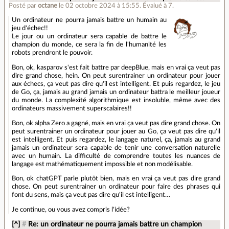
Posté par
octane
le 02 octobre 2024 à 15:55
.
Évalué à
7
.
Un ordinateur ne pourra jamais battre un humain au
jeu d'échec!!
Le jour ou un ordinateur sera capable de battre le
champion du monde, ce sera la fin de l'humanité les
robots prendront le pouvoir.
Bon, ok, kasparov s'est fait battre par deepBlue, mais en vrai ça veut pas
dire grand chose, hein. On peut surentrainer un ordinateur pour jouer
aux échecs, ça veut pas dire qu'il est intelligent. Et puis regardez, le jeu
de Go, ça, jamais au grand jamais un ordinateur battra le meilleur joueur
du monde. La complexité algorithmique est insoluble, même avec des
ordinateurs massivement superscalaires!!
Bon, ok alpha Zero a gagné, mais en vrai ça veut pas dire grand chose. On
peut surentrainer un ordinateur pour jouer au Go, ça veut pas dire qu'il
est intelligent. Et puis regardez, le langage naturel, ça, jamais au grand
jamais un ordinateur sera capable de tenir une conversation naturelle
avec un humain. La difficulté de comprendre toutes les nuances de
langage est mathématiquement impossible et non modélisable.
Bon, ok chatGPT parle plutôt bien, mais en vrai ça veut pas dire grand
chose. On peut surentrainer un ordinateur pour faire des phrases qui
font du sens, mais ça veut pas dire qu'il est intelligent…
Je continue, ou vous avez compris l'idée?
[^]
#
Re: un ordinateur ne pourra jamais battre un champion