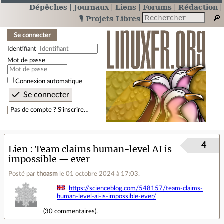
Dépêches
Journaux
Liens
Forums
Rédaction
🎙️ Projets Libres
Se connecter
Identifiant
Mot de passe
Connexion automatique
Pas de compte ? S’inscrire…
4
Lien
Team claims human-level AI is
impossible — ever
Posté par
thoasm
le 01 octobre 2024 à 17:03
.
https://scienceblog.com/548157/team-claims-
human-level-ai-is-impossible-ever/
(
30 commentaires
).