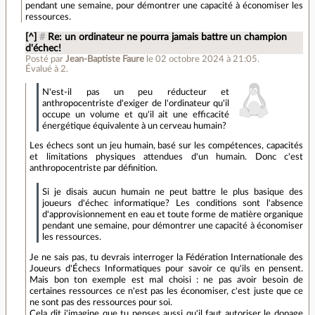
pendant une semaine, pour démontrer une capacité à économiser les
ressources.
[^]
#
Re: un ordinateur ne pourra jamais battre un champion
d'échec!
Posté par
Jean-Baptiste Faure
le 02 octobre 2024 à 21:05
.
Évalué à
2
.
N'est-il pas un peu réducteur et
anthropocentriste d'exiger de l'ordinateur qu'il
occupe un volume et qu'il ait une efficacité
énergétique équivalente à un cerveau humain?
Les échecs sont un jeu humain, basé sur les compétences, capacités
et limitations physiques attendues d'un humain. Donc c'est
anthropocentriste par définition.
Si je disais aucun humain ne peut battre le plus basique des
joueurs d'échec informatique? Les conditions sont l'absence
d'approvisionnement en eau et toute forme de matière organique
pendant une semaine, pour démontrer une capacité à économiser
les ressources.
Je ne sais pas, tu devrais interroger la Fédération Internationale des
Joueurs d'Échecs Informatiques pour savoir ce qu'ils en pensent.
Mais bon ton exemple est mal choisi : ne pas avoir besoin de
certaines ressources ce n'est pas les économiser, c'est juste que ce
ne sont pas des ressources pour soi.
Cela dit j'imagine que tu penses aussi qu'il faut autoriser le dopage