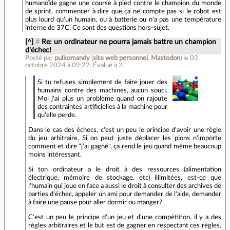
humanoïde gagne une course à pied contre le champion du monde
de sprint, commencer à dire que ça ne compte pas si le robot est
plus lourd qu'un humain, ou à batterie ou n'a pas une température
interne de 37C. Ce sont des questions hors-sujet.
[^]
#
Re: un ordinateur ne pourra jamais battre un champion
d'échec!
Posté par
pulkomandy
(
site web personnel
,
Mastodon
)
le 03
octobre 2024 à 09:22
.
Évalué à
2
.
Si tu refuses simplement de faire jouer des
humains contre des machines, aucun souci.
Moi j'ai plus un problème quand on rajoute
des contraintes artificielles à la machine pour
qu'elle perde.
Dans le cas des échecs, c'est un peu le principe d'avoir une règle
du jeu arbitraire. Si on peut juste déplacer les pions n'importe
comment et dire "j'ai gagné", ça rend le jeu quand même beaucoup
moins intéressant.
Si ton ordinateur a le droit à des ressources (alimentation
électrique, mémoire de stockage, etc) illimitées, est-ce que
l'humain qui joue en face a aussi le droit à consulter des archives de
parties d'échec, appeler un ami pour demander de l'aide, demander
à faire une pause pour aller dormir ou manger?
C'est un peu le principe d'un jeu et d'une compétition, il y a des
règles arbitraires et le but est de gagner en respectant ces règles.