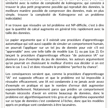
similarité avec la notion de complexité de kolmogorov, qui consiste à
trouver le plus petit programme possible qui reproduit des données, la
meilleure manière possible de compresser des données, mais en plus
simple, trouver la complexité de Kolmogorov est un problème
indécidable)
Il se trouve que résoudre un tel problème est NP-difficile, c'est à dire
que la quantité de calcul augmente en général très rapidement avec la
taille des données.
Le papier argumente que si il existait une procédure d'apprentissage
automatique qui soit aussi capable de simuler un comportement humain,
on pourrait l'appliquer sur un tel jeu de donnée pour voir s'il est
"apprenable" avec une telle taille de modèle (cas 1), ou pas (cas 2). En
lançant la procédure d'apprentissage efficace "de puissance IA" sur
plusieurs jeux d'exemple du jeu de données, les auteurs argumentent
qu'on pourrait en choisissant le meilleur d'entre eux décider si on est
dans le cas 1 ou 2 et donc résoudre le problème "perfect by chance".
Les conséquences seraient que, comme la procédure d'apprentissage
"IA" est supposée efficace et que le problème est lui impossible à
résoudre efficacement, une IA est condamnée à ne jamais avoir assez
d'exemple en pratique et que le nombre d'erreur doit augmenter
exponentiellement. Notamment parce que prédire un comportement
humain nécessite d'avoir en entrée beaucoup de données, donc le
problème est algorithmiquement très gros et un algorithme exponentiel
sur ce type de données c'est condamné à l'échec, donc que les modèles
appris en pratique sont condamnés à être lacunaires.