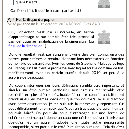
que le hasard
Ça dépend, il fait quoi le hasard, par hasard ?
[^]
#
Re: Critique du papier
Posté par
thoasm
le 02 octobre 2024 à 08:23
.
Évalué à
3
.
Oui, l'objection n'est pas si nouvelle, en terme
d'apprentissage ca me semble être très proche si
pas identique au "malédiction de la dimension" (ou
fléau de la dimension
).
Donc le résultat n'est pas surprenant voire déja bien connu, on a des
bornes pour estimer le nombre d'échantillons nécessaires en fonction
du nombre de paramètres (voir les cours de Stéphane Malat au collège
de France). En fait c'est le problème avec lequel tout le domaine de bat,
manifestement avec un certain succès depuis 2010 un peu à la
surprise de beaucoup.
Du coup s'interroger sur leurs définitions semble être important, et
simuler un être humain particulier sans erreurs me semble être
restrictif en plus d'être inévaluable (si on te connait parfaitement
prendrais-tu les mêmes décisions que ton double?). Je suis d'accord
avec cette observation, je me suis fais la même en y repensant. On
peut difficilement faire mieux que "c'est un truc plausible qu'un humain
pourrait faire". On peut du coup s'interroger sur une forme de
cohérence, est-ce qu'il donne un coup une décision qui serait prise par
quelqu'un et un autre il adopte une toute autre personnalité
incompatible, si on part sur le côté "simulation humaine". Cela dit c'est