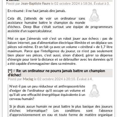
Posté par
Jean-Baptiste Faure
le 02 octobre 2024 à 18:36
.
Évalué à
3
.
En résumé : il ne faut jamais dire jamais.
Cela dit, j'attends de voir un ordinateur sans
assistance humaine battre le champion du monde
d'échecs. Deep Blue c'était surtout une équipe de programmeurs
assistée d'un supercalculateur.
Moi ce que j'aimerais voir c'est un robot jouer aux échecs : pas de
liaison internet, pas d'alimentation électrique illimitée et on déplace ses
pièces soi-même. Et on fait ça avec un volume « cérébral » de 1,7 litre
maximum. Parce que l'intelligence du joueur, ce n'est pas seulement
bien placer ses pièces, c'est aussi, sinon d'abord, gérer sa dépense
d'énergie pour tenir la distance et se débrouiller avec les données qu'il
a été capable d'emmagasiner dans sa mémoire.
[^]
#
Re: un ordinateur ne pourra jamais battre un champion
d'échec!
Posté par
Maclag
le 02 octobre 2024 à 20:10
.
Évalué à
4
.
N'est-il pas un peu réducteur et anthropocentriste
d'exiger de l'ordinateur qu'il occupe un volume et
qu'il ait une efficacité énergétique équivalente à un
cerveau humain?
Si je disais aucun humain ne peut battre le plus basique des joueurs
d'échec informatique? Les conditions sont l'absence
d'approvisionnement en eau et toute forme de matière organique