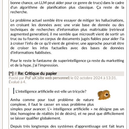
bonne chance, un LLM peut aider pour ce genre de trucs) dans le cadre
d'un algorithme de planification plus classique. Ça reste de la
recherche.
Le problème actuel semble être essayer de mitiger les hallucinations,
en croisant les données avec une vraie base de donnée ou des
techniques de recherches d'information plus maîtrisable (retrieval
augmented generation), il me semble que microsoft vient de sortir un
truc ou tu fournis un corpus de documents jugés fiables pour aider l'ia
à croiser l'info de ce qu'il vient de générer, une approche pourrait être
de croiser les infos factuelles avec des bases de données
d'informations fiabilisées.
Pour le reste le fantasme de superintelligence ça reste du marketting
et de la hype, j'ai l'impression.
[^]
#
Re: Critique du papier
Posté par
Pol' uX
(
site web personnel
)
le 02 octobre 2024 à 13:31
.
Évalué à
4
.
L'intelligence artificielle est-elle un tricycle?
Amha comme pour tout problème de nature
complexe, il faut le casser en sous problème plus
simples pour avancer. L'« intelligence artificielle » ne désigne pas un
bloc homogène de réalités (ni de désirs), et ne peut que difficilement
se laisser qualifier globalement.
Depuis très longtemps des systèmes d'apprentissage ont fait leurs