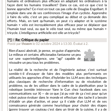
humains et ordinateurs plus efficace en adaptant les ordinateurs à la
façon dont les humains travaillent? Dans ce cas, est-ce que c'est la
bonne approche? Ce n'est en tout cas pas celle de Douglas Engelbart. Il
emploie dans une de ses conférences l'image d'un cycliste. Apprendre
à faire du vélo, c'est un peu compliqué au début et ça demande des
efforts. Mais, en tant qu'humain, on peut s'y adapter et le système
humain + vélo est incroyablement plus efficace pour se déplacer que
l'humain tout seul, ou que le vélo tout seul, ou même que humain +
tricycle. L'intelligence artificielle est-elle un tricycle?
[^]
#
Re: Critique du papier
Posté par
thoasm
le 02 octobre 2024 à 13:30
.
Évalué à
2
.
Rien d'aussi abstrait, je pense, en guise d'approche.
Le milieux et certains afficionados fantasme un peu
sur une superintelligence, une "agi" capable de
résoudre un peu tous les problèmes.
La réalité de la recherche et de l'ingénierie autour, c'est surtout
semble-t-il d'essayer de faire des modèles plus performants en
utilisants les approches d'hier, d'hybrider les LLM avec des techniques
plus classiques de recherche d'information ou de résolution de
problème, ou de les utiliser dans le cadre de la planification pour la
robotique (semble intéresser Yann le Cun chez facebook dans ses
communications sur X) — de ce que j'ai pu voir de ça c'est pour qu'un
robot puisse évoluer dans le monde et effectuer des tache il a besoin
d'établir un plan d'action, et pour ça il s'aide d'un LLM et de ses
connaissance générale comme heuristique pour choisir des étapes
(genre trouver un couteau c'est dans un tiroir de la cuisine, il y a de