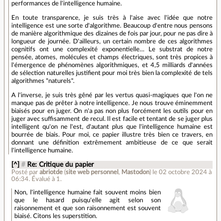
performances de l'intelligence humaine.
En toute transparence, je suis très à l'aise avec l'idée que notre
intelligence est une sorte d'algorithme. Beaucoup d'entre nous pensons
de manière algorithmique des dizaines de fois par jour, pour ne pas dire à
longueur de journée. D'ailleurs, un certain nombre de ces algorithmes
cognitifs ont une complexité exponentielle… Le substrat de notre
pensée, atomes, molécules et champs électriques, sont très propices à
l'émergence de phénomènes algorithmiques, et 4,5 milliards d'années
de sélection naturelles justifient pour moi très bien la complexité de tels
algorithmes "naturels".
A l'inverse, je suis très gêné par les vertus quasi-magiques que l'on ne
manque pas de prêter à notre intelligence. Je nous trouve éminemment
biaisés pour en juger. On n'a pas non plus forcément les outils pour en
juger avec suffisamment de recul. Il est facile et tentant de se juger plus
intelligent qu'on ne l'est, d'autant plus que l'intelligence humaine est
bourrée de biais. Pour moi, ce papier illustre très bien ce travers, en
donnant une définition extrêmement ambitieuse de ce que serait
l'intelligence humaine.
[^]
#
Re: Critique du papier
Posté par
abriotde
(
site web personnel
,
Mastodon
)
le 02 octobre 2024 à
06:34
.
Évalué à
1
.
Non, l'intelligence humaine fait souvent moins bien
que le hasard puisqu'elle agit selon son
raisonnement et que son raisonnement est souvent
biaisé. Citons les superstition.