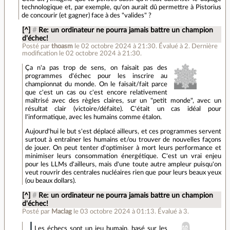
technologique et, par exemple, qu'on aurait dû permettre à Pistorius
de concourir (et gagner) face à des "valides" ?
[^]
#
Re: un ordinateur ne pourra jamais battre un champion
d'échec!
Posté par
thoasm
le 02 octobre 2024 à 21:30
.
Évalué à
2
.
Dernière
modification le 02 octobre 2024 à 21:30.
Ça n'a pas trop de sens, on faisait pas des
programmes d'échec pour les inscrire au
championnat du monde. On le faisait/fait parce
que c'est un cas ou c'est encore relativement
maîtrisé avec des règles claires, sur un "petit monde", avec un
résultat clair (victoire/défaite). C'était un cas idéal pour
l'informatique, avec les humains comme étalon.
Aujourd'hui le but s'est déplacé ailleurs, et ces programmes servent
surtout à entraîner les humains et/ou trouver de nouvelles façons
de jouer. On peut tenter d'optimiser à mort leurs performance et
minimiser leurs consommation énergétique. C'est un vrai enjeu
pour les LLMs d'ailleurs, mais d'une toute autre ampleur puisqu'on
veut rouvrir des centrales nucléaires rien que pour leurs beaux yeux
(ou beaux dollars).
[^]
#
Re: un ordinateur ne pourra jamais battre un champion
d'échec!
Posté par
Maclag
le 03 octobre 2024 à 01:13
.
Évalué à
3
.
Les échecs sont un jeu humain, basé sur les