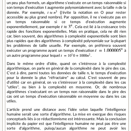
un peu plus formels, un algorithme s'exécute en un temps raisonnable si
son temps d'exécution t augmente polynomialement avec la taille n de la
donnée. Par exemple,
(j'évite la notation en O pour rester
accessible au plus grand nombre). Par opposition, il ne s'exécute pas en
un temps raisonnable si ce temps d'exécution augmente
exponentiellement, par exemple
. Cela est lié à la croissance très
rapide des fonctions exponentielles. Mais en pratique, cela ne dit rien
car, bien souvent, des algorithmes à complexité exponentielle sont bien
plus rapides que des algorithmes à complexité polynomiale sur la plupart
les problèmes de taille usuelle. Par exemple, on préférera souvent
exécuter un programme ayant un temps d'exécution
à
un autre programme pour lequel
.
Dans le même ordre d'idée, quand on s'intéresse à la complexité
algorithmique, on parle en général de la complexité dans le pire des cas.
C'est à dire, parmi toutes les données de taille n, le temps d'exécution
pour la donnée la plus "réfractaire" au calcul. C'est souvent de peu
d'utilité car en général, on va s'intéresser à la complexité dans les cas
"utiles", ou bien à la complexité en moyenne. Or, de nombreux
algorithmes s'exécutant en un temps non raisonnable dans le pire des
cas ont un temps d'exécution raisonnable en moyenne ou dans les cas
utiles.
L'article prend une distance avec l'idée selon laquelle l'intelligence
humaine serait une sorte d'algorithme. La mise en exergue des risques
conceptuels liés à ce réductionnisme est intéressante. Mais la conclusion
implicite du papier est que l'intelligence humaine ne peut pas être une
sorte d'algorithme, puisqu'aucun algorithme ne peut avoir les