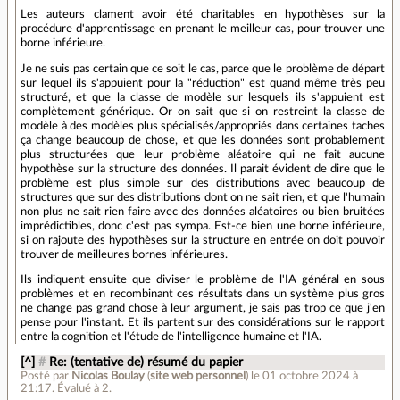
Les auteurs clament avoir été charitables en hypothèses sur la
procédure d'apprentissage en prenant le meilleur cas, pour trouver une
borne inférieure.
Je ne suis pas certain que ce soit le cas, parce que le problème de départ
sur lequel ils s'appuient pour la "réduction" est quand même très peu
structuré, et que la classe de modèle sur lesquels ils s'appuient est
complètement générique. Or on sait que si on restreint la classe de
modèle à des modèles plus spécialisés/appropriés dans certaines taches
ça change beaucoup de chose, et que les données sont probablement
plus structurées que leur problème aléatoire qui ne fait aucune
hypothèse sur la structure des données. Il parait évident de dire que le
problème est plus simple sur des distributions avec beaucoup de
structures que sur des distributions dont on ne sait rien, et que l'humain
non plus ne sait rien faire avec des données aléatoires ou bien bruitées
imprédictibles, donc c'est pas sympa. Est-ce bien une borne inférieure,
si on rajoute des hypothèses sur la structure en entrée on doit pouvoir
trouver de meilleures bornes inférieures.
Ils indiquent ensuite que diviser le problème de l'IA général en sous
problèmes et en recombinant ces résultats dans un système plus gros
ne change pas grand chose à leur argument, je sais pas trop ce que j'en
pense pour l'instant. Et ils partent sur des considérations sur le rapport
entre la cognition et l'étude de l'intelligence humaine et l'IA.
[^]
#
Re: (tentative de) résumé du papier
Posté par
Nicolas Boulay
(
site web personnel
)
le 01 octobre 2024 à
21:17
.
Évalué à
2
.