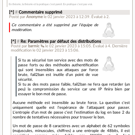
En théorie, la théorie et la pratique c'est pareil. En pratique c'est pas vrai.
[^]
#
Commentaire supprimé
Posté par
Anonyme
le 02 janvier 2023 à 12:39
.
Évalué à
2
.
Ce commentaire a été supprimé par l’équipe de
modération.
[^]
#
Re: Paramètres par défaut des distributions
Posté par
barmic 🦦
le 02 janvier 2023 à 15:05
.
Évalué à
4
.
Dernière
modification le 02 janvier 2023 à 15:06.
Si tu as sécurisé ton service avec des mots de
passe forts ou des méthodes authentification
qui sont insensibles aux attaques par force
brute, fail2ban est inutile d'un point de vue
sécurité.
Si tu as des mots passe faible, fail2ban ne fera que retarder (un
peu) la compromission du service car une IP finira bien par
essayer le bon mot de passe.
Aucune méthode est insensible au brute force. La question c'est
uniquement quelle est l'espérance de l'attaquant pour passer.
L'entropie d'un mot de passe c'est l'estimation du log en base 2 du
nombre de tentatives nécessaires pour trouver le bon.
Un mot de passe de 8 caractères avec un alphabet de 62 symboles
(majuscules, minuscules, chiffres) a une entropie de 48bits, il est