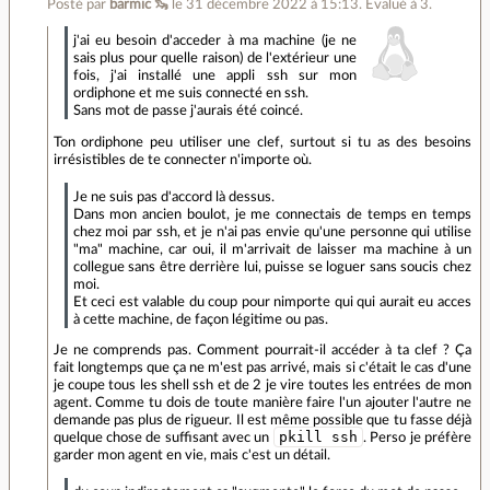
Posté par
barmic 🦦
le 31 décembre 2022 à 15:13
.
Évalué à
3
.
j'ai eu besoin d'acceder à ma machine (je ne
sais plus pour quelle raison) de l'extérieur une
fois, j'ai installé une appli ssh sur mon
ordiphone et me suis connecté en ssh.
Sans mot de passe j'aurais été coincé.
Ton ordiphone peu utiliser une clef, surtout si tu as des besoins
irrésistibles de te connecter n'importe où.
Je ne suis pas d'accord là dessus.
Dans mon ancien boulot, je me connectais de temps en temps
chez moi par ssh, et je n'ai pas envie qu'une personne qui utilise
"ma" machine, car oui, il m'arrivait de laisser ma machine à un
collegue sans être derrière lui, puisse se loguer sans soucis chez
moi.
Et ceci est valable du coup pour nimporte qui qui aurait eu acces
à cette machine, de façon légitime ou pas.
Je ne comprends pas. Comment pourrait-il accéder à ta clef ? Ça
fait longtemps que ça ne m'est pas arrivé, mais si c'était le cas d'une
je coupe tous les shell ssh et de 2 je vire toutes les entrées de mon
agent. Comme tu dois de toute manière faire l'un ajouter l'autre ne
demande pas plus de rigueur. Il est même possible que tu fasse déjà
pkill ssh
quelque chose de suffisant avec un
. Perso je préfère
garder mon agent en vie, mais c'est un détail.