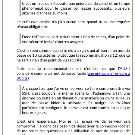
C'est un truc qui nécessite une puissance de calcul et un temps
phénoménal pour le casser par essais successifs, plusieurs
dizaines d'années au moins.
Le coût calculatoire n'a plus aucun sens quand tu as une requête
réseau obligatoire.
Donc fail2ban ne sert strictement à rien de ce cas, d'un point de
vue sécurité (cela à d'autres usages).
C'est un peu comme quand tu dis a un gars qui utiliserait un mot de
passe de 13 caractères (plutôt que ta recommandation à 12) que ça
ne sert à rien d'un point de vu sécurité.
Note que ta recommandation est d'utiliser ce que l'ANSII
considère comme un mot de passe faible (
une entropie inférieure à
80bits
).
À chaque fois que j'ai vu un serveur se faire compromettre via
SSH, c'est toujours le même scénario : l'adminsys a fait une
énorme boulette en attribuant d'une manière ou d'une autre un
mot de passe bidon à utilisateur. Et malgré un fail2ban
parfaitement configuré, le serveur est compromis en quelque
heures / jours.
C'est une expérience. Moi je n'ai jamais vu de serveur ssh
compromis, j'ai donc pas besoin de désactiver la connexion root et
de me poser des questions sur l'utilisation de mot de passe ou de