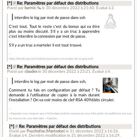
[^]
#
Re: Paramètres par défaut des distributions
Posté par
barmic 🦦
le 30 décembre 2022 à 21:40
.
Évalué à
2
.
interdire le log par mot de passe dans ssh
C'est tout. Tout le reste c'est du bonus qui va être
plus ou moins discuté. S'il y a un truc à apprendre
c'est interdire la connexion par mot de passe.
S'il y a un truc a marteler il est tout trouvé.
https://linuxfr.org/users/barmic/journaux/y-en-a-marre-de-ce-gros-troll
[^]
#
Re: Paramètres par défaut des distributions
Posté par
claudex
le 30 décembre 2022 à 23:21
.
Évalué à
4
.
interdire le log par mot de passe dans ssh,
Comment tu fais en configuration par défaut ? Tu
demande à l'utilisateur de copier à la main durant
l'installation ? On va voir moins de clef RSA 4096bits circuler.
« Rappelez-vous toujours que si la Gestapo avait les moyens de vous faire parler, les politiciens ont, eux,
les moyens de vous faire taire. » Coluche
[^]
#
Re: Paramètres par défaut des distributions
Posté par
Psychofox
(
Mastodon
)
le 31 décembre 2022 à 16:26
.
Évalué à
4
.
Dernière modification le 31 décembre 2022 à 16:29.