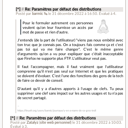
[^]
#
Re: Paramètres par défaut des distributions
Posté par
barmic 🦦
le 31 décembre 2022 à 16:50
.
Évalué à
4
.
Pour le formuler autrement ces personnes
veulent qu'on leur fournisse un accès par
mot de passe et rien d'autre.
J'entends (de la part de l'utilisateur) "viens pas nous embêté avec
ton truc que je connais pas. On a toujours fais comme ça et c'est
pas toi qui va me faire changer". C'est le même genre
d'arguments qu'on a vu pour expliquer que c'était inacceptable
que Firefox ne supporte plus FTP. L'utilisateur veut pas.
Il faut l'accompagner, mais il faut vraiment que l'utilisateur
comprenne qu'il n'est pas seul sur Internet et que les pratiques
se doivent d'évoluer. C'est l'une des fonctions des gens de la tech
de faire ce devoir de conseil.
D'autant qu'il y a d'autres apports à l'usage de clefs. Tu peux
supprimer une clef sans impact sur les autres usages et tu n'a pas
de secret partagé.
https://linuxfr.org/users/barmic/journaux/y-en-a-marre-de-ce-gros-troll
[^]
#
Re: Paramètres par défaut des distributions
Posté par
Zatalyz
(
site web personnel
)
le 31 décembre 2022 à 10:03
.
Évalué à
3
.