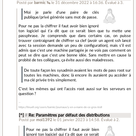
Posté par
barmic 🦦
le 31 décembre 2022 à 16:36
.
Évalué à
3
.
Moi je parle d'une paire de clés
publique/privé générée sans mot de passe.
Pour ne pas la chiffrer il faut avoir bien ignoré
ton logiciel qui t'a dit que ce serait bien que tu mette une
passphrase. Je comprends que dans certains cas, on puisse
trouver contraignant de chiffrer sa clef (avoir un agent ssh lancé
avec ta session demande un peu de configuration), mais s'il est
admis que c'est une machine partagée je ne vois pas comment on
peut se dire que c'est une bonne idée. Sans mettre en cause la
probité de tes collègues, ça évite aussi des maladresses.
De toute façon les sysadmin avaient les mots de pass root sur
toutes les machines, donc là encore ils auraient pu accéder à
ma clé privée très simplement.
C'est les mêmes qui ont l'accès root aussi sur les serveurs en
question ?
https://linuxfr.org/users/barmic/journaux/y-en-a-marre-de-ce-gros-troll
[^]
#
Re: Paramètres par défaut des distributions
Posté par
moi1392
le 01 janvier 2023 à 14:58
.
Évalué à
2
.
Pour ne pas la chiffrer il faut avoir bien
ignoré ton logiciel qui t'a dit que ce serait