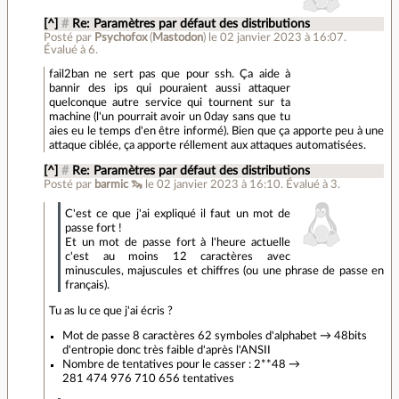
[^]
#
Re: Paramètres par défaut des distributions
Posté par
Psychofox
(
Mastodon
)
le 02 janvier 2023 à 16:07
.
Évalué à
6
.
fail2ban ne sert pas que pour ssh. Ça aide à
bannir des ips qui pouraient aussi attaquer
quelconque autre service qui tournent sur ta
machine (l'un pourrait avoir un 0day sans que tu
aies eu le temps d'en être informé). Bien que ça apporte peu à une
attaque ciblée, ça apporte réllement aux attaques automatisées.
[^]
#
Re: Paramètres par défaut des distributions
Posté par
barmic 🦦
le 02 janvier 2023 à 16:10
.
Évalué à
3
.
C'est ce que j'ai expliqué il faut un mot de
passe fort !
Et un mot de passe fort à l'heure actuelle
c'est au moins 12 caractères avec
minuscules, majuscules et chiffres (ou une phrase de passe en
français).
Tu as lu ce que j'ai écris ?
Mot de passe 8 caractères 62 symboles d'alphabet → 48bits
d'entropie donc très faible d'après l'ANSII
Nombre de tentatives pour le casser : 2**48 →
281 474 976 710 656 tentatives