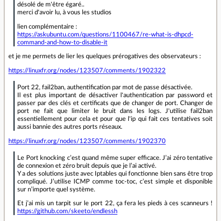
désolé de m'être égaré..
merci d'avoir lu, à vous les studios
lien complémentaire :
https://askubuntu.com/questions/1100467/re-what-is-dhpcd-
command-and-how-to-disable-it
et je me permets de lier les quelques prérogatives des observateurs :
https://linuxfr.org/nodes/123507/comments/1902322
Port 22, fail2ban, authentification par mot de passe désactivée.
Il est plus important de désactiver l'authentication par password et
passer par des clés et certificats que de changer de port. Changer de
port ne fait que limiter le bruit dans les logs. J'utilise fail2ban
essentiellement pour cela et pour que l'ip qui fait ces tentatives soit
aussi bannie des autres ports réseaux.
https://linuxfr.org/nodes/123507/comments/1902370
Le Port knocking c’est quand même super efficace. J’ai zéro tentative
de connexion et zéro bruit depuis que je l’ai activé.
Y a des solutions juste avec Iptables qui fonctionne bien sans être trop
compliqué. J’utilise ICMP comme toc-toc, c’est simple et disponible
sur n’importe quel système.
Et j’ai mis un tarpit sur le port 22, ça fera les pieds à ces scanneurs !
https://github.com/skeeto/endlessh