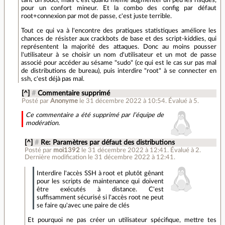
tant un souci, mais c'est quand même augmenter un peu les risques,
pour un confort mineur. Et la combo des config par défaut
root+connexion par mot de passe, c'est juste terrible.
Tout ce qui va à l'encontre des pratiques statistiques améliore les
chances de résister aux crackbots de base et des script-kiddies, qui
représentent la majorité des attaques. Donc au moins pousser
l'utilisateur à se choisir un nom d'utilisateur et un mot de passe
associé pour accéder au sésame "sudo" (ce qui est le cas sur pas mal
de distributions de bureau), puis interdire "root" à se connecter en
ssh, c'est déjà pas mal.
[^]
#
Commentaire supprimé
Posté par
Anonyme
le 31 décembre 2022 à 10:54
.
Évalué à
5
.
Ce commentaire a été supprimé par l’équipe de
modération.
[^]
#
Re: Paramètres par défaut des distributions
Posté par
moi1392
le 31 décembre 2022 à 12:41
.
Évalué à
2
.
Dernière modification le 31 décembre 2022 à 12:41.
Interdire l'accès SSH à root et plutôt gênant
pour les scripts de maintenance qui doivent
être exécutés à distance. C'est
suffisamment sécurisé si l'accès root ne peut
se faire qu'avec une paire de clés
Et pourquoi ne pas créer un utilisateur spécifique, mettre tes