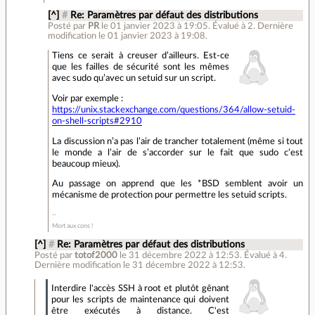
[^]
#
Re: Paramètres par défaut des distributions
Posté par
PR
le 01 janvier 2023 à 19:05
.
Évalué à
2
.
Dernière
modification le 01 janvier 2023 à 19:08.
Tiens ce serait à creuser d’ailleurs. Est-ce
que les failles de sécurité sont les mêmes
avec sudo qu’avec un setuid sur un script.
Voir par exemple :
https://unix.stackexchange.com/questions/364/allow-setuid-
on-shell-scripts#2910
La discussion n’a pas l’air de trancher totalement (même si tout
le monde a l’air de s’accorder sur le fait que sudo c’est
beaucoup mieux).
Au passage on apprend que les *BSD semblent avoir un
mécanisme de protection pour permettre les setuid scripts.
Mort aux cons !
[^]
#
Re: Paramètres par défaut des distributions
Posté par
totof2000
le 31 décembre 2022 à 12:53
.
Évalué à
4
.
Dernière modification le 31 décembre 2022 à 12:53.
Interdire l'accès SSH à root et plutôt gênant
pour les scripts de maintenance qui doivent
être exécutés à distance. C'est