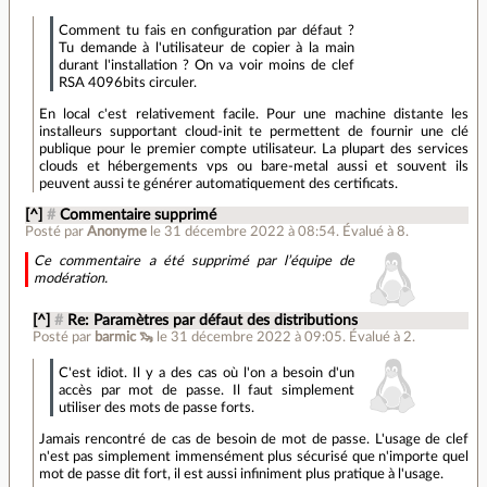
Comment tu fais en configuration par défaut ?
Tu demande à l'utilisateur de copier à la main
durant l'installation ? On va voir moins de clef
RSA 4096bits circuler.
En local c'est relativement facile. Pour une machine distante les
installeurs supportant cloud-init te permettent de fournir une clé
publique pour le premier compte utilisateur. La plupart des services
clouds et hébergements vps ou bare-metal aussi et souvent ils
peuvent aussi te générer automatiquement des certificats.
[^]
#
Commentaire supprimé
Posté par
Anonyme
le 31 décembre 2022 à 08:54
.
Évalué à
8
.
Ce commentaire a été supprimé par l’équipe de
modération.
[^]
#
Re: Paramètres par défaut des distributions
Posté par
barmic 🦦
le 31 décembre 2022 à 09:05
.
Évalué à
2
.
C'est idiot. Il y a des cas où l'on a besoin d'un
accès par mot de passe. Il faut simplement
utiliser des mots de passe forts.
Jamais rencontré de cas de besoin de mot de passe. L'usage de clef
n'est pas simplement immensément plus sécurisé que n'importe quel
mot de passe dit fort, il est aussi infiniment plus pratique à l'usage.