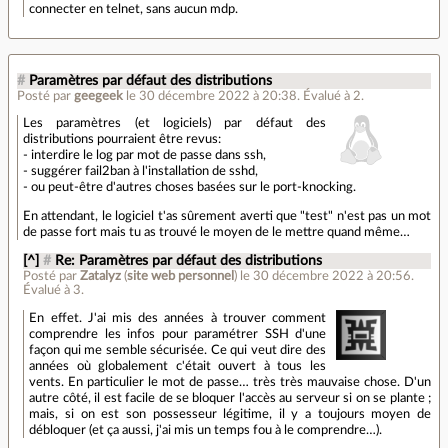
connecter en telnet, sans aucun mdp.
#
Paramètres par défaut des distributions
Posté par
geegeek
le 30 décembre 2022 à 20:38
.
Évalué à
2
.
Les paramètres (et logiciels) par défaut des
distributions pourraient être revus:
- interdire le log par mot de passe dans ssh,
- suggérer fail2ban à l'installation de sshd,
- ou peut-être d'autres choses basées sur le port-knocking.
En attendant, le logiciel t'as sûrement averti que "test" n'est pas un mot
de passe fort mais tu as trouvé le moyen de le mettre quand même…
[^]
#
Re: Paramètres par défaut des distributions
Posté par
Zatalyz
(
site web personnel
)
le 30 décembre 2022 à 20:56
.
Évalué à
3
.
En effet. J'ai mis des années à trouver comment
comprendre les infos pour paramétrer SSH d'une
façon qui me semble sécurisée. Ce qui veut dire des
années où globalement c'était ouvert à tous les
vents. En particulier le mot de passe… très très mauvaise chose. D'un
autre côté, il est facile de se bloquer l'accès au serveur si on se plante ;
mais, si on est son possesseur légitime, il y a toujours moyen de
débloquer (et ça aussi, j'ai mis un temps fou à le comprendre…).