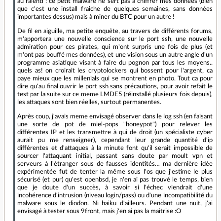
au ralenti : ce petit malware ne sert pas à chiffrer mes données (bien
que c'est une install fraiche de quelques semaines, sans données
importantes dessus) mais à miner du BTC pour un autre !
De fil en aiguille, ma petite enquête, au travers de différents forums,
m'apportera une nouvelle conscience sur le port ssh, une nouvelle
admiration pour ces pirates, qui m'ont surpris une fois de plus (et
m'ont pas bouffé mes données), et une vision sous un autre angle d'un
programme asiatique visant à faire du pognon par tous les moyens..
quels as! on croirait les cryptolockers qui bossent pour l'argent, ca
paye mieux que les millenials qui se montrent en photo. Tout ca pour
dire qu'au final ouvrir le port ssh sans précautions, pour avoir refait le
test par la suite sur ce meme LMDE5 (réinstallé plusieurs fois depuis),
les attaques sont bien réelles, surtout permanentes.
Après coup, j'avais meme envisagé observer dans le log ssh (en faisant
une sorte de pot de miel-pops "honeypot") pour relever les
différentes IP et les transmettre à qui de droit (un spécialiste cyber
aurait pu me renseigner), cependant leur grande quantité d'ip
différentes et d'attaques à la minute font qu'il serait impossible de
sourcer l'attaquant initial, passant sans doute par moult vpn et
serveurs à l'étranger sous de fausses identités… ma dernière idée
expérimentée fut de tenter la même sous l'os que j'estime le plus
sécurisé (et pur) qu'est openbsd, je n'en ai pas trouvé le temps, bien
que je doute d'un succès, à savoir si l'échec viendrait d'une
incohérence d'intrusion (niveau login/pass) ou d'une incompatibilité du
malware sous le diodon. Ni haiku d'ailleurs. Pendant une nuit, j'ai
envisagé à tester sous 9front, mais j'en ai pas la maitrise :O