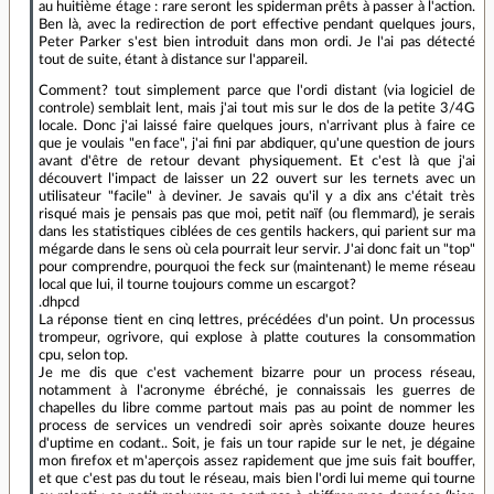
au huitième étage : rare seront les spiderman prêts à passer à l'action.
Ben là, avec la redirection de port effective pendant quelques jours,
Peter Parker s'est bien introduit dans mon ordi. Je l'ai pas détecté
tout de suite, étant à distance sur l'appareil.
Comment? tout simplement parce que l'ordi distant (via logiciel de
controle) semblait lent, mais j'ai tout mis sur le dos de la petite 3/4G
locale. Donc j'ai laissé faire quelques jours, n'arrivant plus à faire ce
que je voulais "en face", j'ai fini par abdiquer, qu'une question de jours
avant d'être de retour devant physiquement. Et c'est là que j'ai
découvert l'impact de laisser un 22 ouvert sur les ternets avec un
utilisateur "facile" à deviner. Je savais qu'il y a dix ans c'était très
risqué mais je pensais pas que moi, petit naïf (ou flemmard), je serais
dans les statistiques ciblées de ces gentils hackers, qui parient sur ma
mégarde dans le sens où cela pourrait leur servir. J'ai donc fait un "top"
pour comprendre, pourquoi the feck sur (maintenant) le meme réseau
local que lui, il tourne toujours comme un escargot?
.dhpcd
La réponse tient en cinq lettres, précédées d'un point. Un processus
trompeur, ogrivore, qui explose à platte coutures la consommation
cpu, selon top.
Je me dis que c'est vachement bizarre pour un process réseau,
notamment à l'acronyme ébréché, je connaissais les guerres de
chapelles du libre comme partout mais pas au point de nommer les
process de services un vendredi soir après soixante douze heures
d'uptime en codant.. Soit, je fais un tour rapide sur le net, je dégaine
mon firefox et m'aperçois assez rapidement que jme suis fait bouffer,
et que c'est pas du tout le réseau, mais bien l'ordi lui meme qui tourne