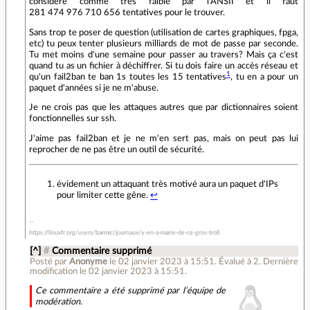
considéré comme très faible par l'ANSII et il faut
281 474 976 710 656 tentatives pour le trouver.
Sans trop te poser de question (utilisation de cartes graphiques, fpga,
etc) tu peux tenter plusieurs milliards de mot de passe par seconde.
Tu met moins d'une semaine pour passer au travers? Mais ça c'est
quand tu as un fichier à déchiffrer. Si tu dois faire un accès réseau et
1
qu'un fail2ban te ban 1s toutes les 15 tentatives
, tu en a pour un
paquet d'années si je ne m'abuse.
Je ne crois pas que les attaques autres que par dictionnaires soient
fonctionnelles sur ssh.
J'aime pas fail2ban et je ne m'en sert pas, mais on peut pas lui
reprocher de ne pas être un outil de sécurité.
évidement un attaquant très motivé aura un paquet d'IPs
pour limiter cette gêne.
↩
https://linuxfr.org/users/barmic/journaux/y-en-a-marre-de-ce-gros-troll
[^]
#
Commentaire supprimé
Posté par
Anonyme
le 02 janvier 2023 à 15:51
.
Évalué à
2
.
Dernière
modification le 02 janvier 2023 à 15:51.
Ce commentaire a été supprimé par l’équipe de
modération.