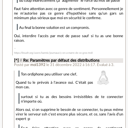
du coup indirectement ça "augmente" le force du mot de passe
Faut faire attention avec ce genre de sentiment. Personnellement je
ne m'autorise pas ce genre d'hypothèse sans qu'un gars un
minimum plus sérieux que moi en sécurité le confirme.
Au final la bonne solution est un compromis.
Oui, interdire l'accès par mot de passe sauf si tu as une bonne
raison.
https://linuxfr.org/users/barmic/journaux/y-en-a-marre-de-ce-gros-troll
[^]
#
Re: Paramètres par défaut des distributions
Posté par
moi1392
le 31 décembre 2022 à 16:17
.
Évalué à
3
.
Ton ordiphone peu utiliser une clef,
Quand tu le prévois à l'avance oui. C'était pas
mon cas.
surtout si tu as des besoins irrésistibles de te connecter
n'importe où.
Alors oui, si on supprime le besoin de se connecter, tu peux même
virer le serveur ssh c'est encore plus sécure, et ce, sans l'avis d'un
expert :p