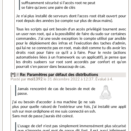
suffisamment sécurisé si l'accès root ne peut
se faire qu'avec une paire de clés
Je n'ai plus installé de serveurs dont l'acces root était ouvert pour
root depuis des années (se compte sur plus de deux mains).
Tous les scripts qui ont besoin d'un accès privilégié tournent avec
un user non root, qui a la possibilité de faire du sudo sur certaines
commandes. J'ai une seule exception: le compte utilisé par ansible
pour le déploiement des infras et l'exécution des taches d'admin,
qui lui ne se connecte pas en root, mais doit comme tu dis avoir les
droits root pour faire ce qu'il a à faire. Pour le reste (actions
automatisées liées à un framework ou un applicatif), je pense que
les droits sudoers sur root sont accordés par confort et qu'on
pourrait s'en passer dans beaucoup de cas.
[^]
#
Re: Paramètres par défaut des distributions
Posté par
moi1392
le 31 décembre 2022 à 12:37
.
Évalué à
4
.
Jamais rencontré de cas de besoin de mot de
passe.
j'ai eu besoin d'acceder à ma machine (je ne sais
plus pour quelle raison) de l'extérieur une fois, j'ai installé une appli
ssh sur mon ordiphone et me suis connecté en ssh.
Sans mot de passe j'aurais été coincé.
L'usage de clef n'est pas simplement immensément plus sécurisé
que n'importe quel mot de passe dit fort, il est aussi infiniment