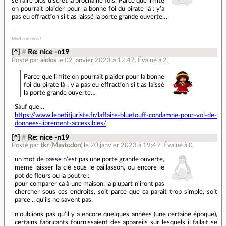
se faire plus discret la prochaine fois. Parce que limite
on pourrait plaider pour la bonne foi du pirate là : y’a
pas eu effraction si t’as laissé la porte grande ouverte…
Mort aux cons !
[^]
#
Re: nice -n19
Posté par
aiolos
le 02 janvier 2023 à 12:47
.
Évalué à
2
.
Parce que limite on pourrait plaider pour la bonne
foi du pirate là : y’a pas eu effraction si t’as laissé
la porte grande ouverte…
Sauf que…
https://www.lepetitjuriste.fr/laffaire-bluetouff-condamne-pour-vol-de-
donnees-librement-accessibles/
[^]
#
Re: nice -n19
Posté par
tkr
(
Mastodon
)
le 20 janvier 2023 à 19:49
.
Évalué à
0
.
un mot de passe n'est pas une porte grande ouverte,
meme laisser la clé sous le paillasson, ou encore le
pot de fleurs ou la poutre :
pour comparer ca à une maison, la plupart n'iront pas
chercher sous ces endroits, soit parce que ca parait trop simple, soit
parce .. qu'ils ne savent pas.
n'oublions pas qu'il y a encore quelques années (une certaine époque),
certains fabricants fournissaient des appareils sur lesquels il fallait se