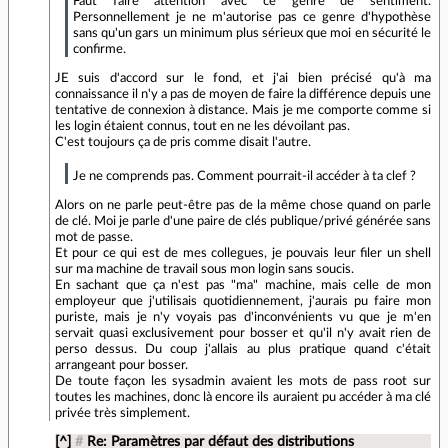
Faut faire attention avec ce genre de sentiment.
Personnellement je ne m'autorise pas ce genre d'hypothèse
sans qu'un gars un minimum plus sérieux que moi en sécurité le
confirme.
JE suis d'accord sur le fond, et j'ai bien précisé qu'à ma
connaissance il n'y a pas de moyen de faire la différence depuis une
tentative de connexion à distance. Mais je me comporte comme si
les login étaient connus, tout en ne les dévoilant pas.
C'est toujours ça de pris comme disait l'autre.
Je ne comprends pas. Comment pourrait-il accéder à ta clef ?
Alors on ne parle peut-être pas de la même chose quand on parle
de clé. Moi je parle d'une paire de clés publique/privé générée sans
mot de passe.
Et pour ce qui est de mes collegues, je pouvais leur filer un shell
sur ma machine de travail sous mon login sans soucis.
En sachant que ça n'est pas "ma" machine, mais celle de mon
employeur que j'utilisais quotidiennement, j'aurais pu faire mon
puriste, mais je n'y voyais pas d'inconvénients vu que je m'en
servait quasi exclusivement pour bosser et qu'il n'y avait rien de
perso dessus. Du coup j'allais au plus pratique quand c'était
arrangeant pour bosser.
De toute façon les sysadmin avaient les mots de pass root sur
toutes les machines, donc là encore ils auraient pu accéder à ma clé
privée très simplement.
[^]
#
Re: Paramètres par défaut des distributions