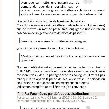
bien que tu mette une passphrase. Je
comprends que dans certains cas, on
puisse trouver contraignant de chiffrer sa clef (avoir un agent
ssh lancé avec ta session demande un peu de configuration)
D'accord, on ne parlait pas de la même chose alors.
Mais du coup en quoi est-ce différent (dans le sens plus sécurisé)
que de mettre un mot de passe très long (genre une clé rsa en
base64) avec un gestionnaire de mots de passes ?
Sans mettre en cause la probité de tes collègues
ça après techniquement c'est plus mon problème…
C'est les mêmes qui ont l'accès root aussi sur les serveurs en
question ?
Non, mon utilisation était de me connecter de temps en temps
CHEZ MOI depuis mon boulot pour des raisons persos. Genre
récupérer des vidéos à partager avec les collègues (il n'était pas
rare que le temps de la pause de midi on se fasse un épisode ou
deux d'une série quelconque en mangeant au bureau)
)
Utilisation complètement illégitime, j'en conviens :
[^]
#
Re: Paramètres par défaut des distributions
Posté par
barmic 🦦
le 01 janvier 2023 à 16:50
.
Évalué à
2
.
Dernière modification le 01 janvier 2023 à 16:50.
Mais du coup en quoi est-ce différent