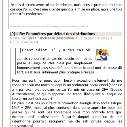
Je suis d'accord avec toi sur le principe, mais dans la pratique les seuls
cas que j'ai vu c'est une crainte quant à la mise en place, mais une fois
c'est très confortable.
https://linuxfr.org/users/barmic/journaux/y-en-a-marre-de-ce-gros-troll
[^]
#
Re: Paramètres par défaut des distributions
Posté par
Cyril Chaboisseau
(
Mastodon
)
le 31 décembre 2022 à
09:51
.
Évalué à
4
.
Jamais rencontré de cas de besoin de mot de
passe. L'usage de clef n'est pas simplement
immensément plus sécurisé que n'importe quel mot de passe dit
fort, il est aussi infiniment plus pratique à l'usage.
Pour ma part, je peux avoir besoin exceptionnellement de me
connecter sur ma machine depuis un ordinateur occasionnel (chez un
ami par exemple), et dans ce cas j'ai mis en place un 2FA (Google
Authenticator) ce qui m'apporte une tranquillité quant au risque de
laisser un port ssh ouvert.
En plus, c'est pas pour faire la promotion aveugle d'un accès ssh par
MdP + 2FA, mais j'ai plus confiance dans cette approche pour des
postes qui ne sont pas forcément sous mon contrôle total (par
exemple ordi professionnel à partir duquel quelqu'un de mal
intentionné pourrait récupérer ma clé ssh privée depuis les
sauvegardes)