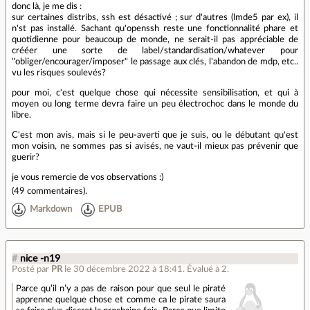
donc là, je me dis :
sur certaines distribs, ssh est désactivé ; sur d'autres (lmde5 par ex), il
n'st pas installé. Sachant qu'openssh reste une fonctionnalité phare et
quotidienne pour beaucoup de monde, ne serait-il pas appréciable de
crééer une sorte de label/standardisation/whatever pour
"obliger/encourager/imposer" le passage aux clés, l'abandon de mdp, etc..
vu les risques soulevés?
pour moi, c'est quelque chose qui nécessite sensibilisation, et qui à
moyen ou long terme devra faire un peu électrochoc dans le monde du
libre.
C'est mon avis, mais si le peu-averti que je suis, ou le débutant qu'est
mon voisin, ne sommes pas si avisés, ne vaut-il mieux pas prévenir que
guerir?
je vous remercie de vos observations :)
(
49 commentaires
).
Markdown
EPUB
#
nice -n19
Posté par
PR
le 30 décembre 2022 à 18:41
.
Évalué à
2
.
Parce qu’il n’y a pas de raison pour que seul le piraté
apprenne quelque chose et comme ca le pirate saura