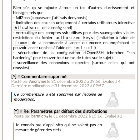
Bien sûr, ça se rajoute à tout un tas d'autres durcissement et
blocages tels que
- fail2ban (auparavant j'utilisais denyhosts)
- limitation des cnx ssh uniquement à certains utilisateurs (directive
AllowUsers
de la config sshd)
- verrouillage des comptes ssh utilisés pour des sauvegardes via les
authorized_keys
restrictions du fichier
(limitation à l'aide de
from=
, de la commande à lancer ou encore en empêchant le
restrict
pouvoir lancer un shell à l'aide de
)
- sécurisation de la configuration d'OpenSSH (chercher "ssh
hardening" pour trouver tout un tas de tutos sur le sujet)
- surveillance des connexions suspectes (surtout celles qui ont
réussies)
[^]
#
Commentaire supprimé
Posté par
Anonyme
le 31 décembre 2022 à 09:56
.
Évalué à
4
.
Dernière modification le 31 décembre 2022 à 09:57.
Ce commentaire a été supprimé par l’équipe de
modération.
[^]
#
Re: Paramètres par défaut des distributions
Posté par
barmic 🦦
le 31 décembre 2022 à 15:16
.
Évalué à
2
.
Je connais pas d'appli sftp qui ne soient pas en
mesure de gérer des clefs.