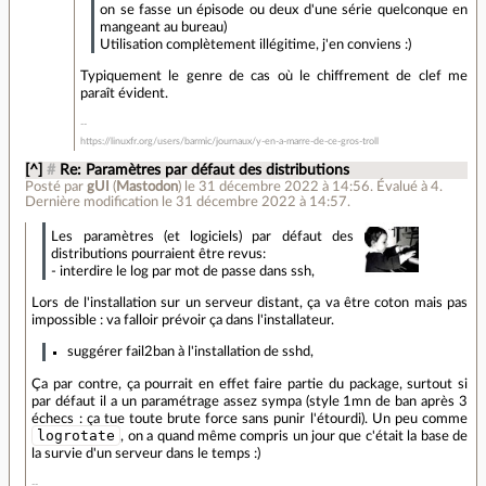
on se fasse un épisode ou deux d'une série quelconque en
mangeant au bureau)
Utilisation complètement illégitime, j'en conviens :)
Typiquement le genre de cas où le chiffrement de clef me
paraît évident.
https://linuxfr.org/users/barmic/journaux/y-en-a-marre-de-ce-gros-troll
[^]
#
Re: Paramètres par défaut des distributions
Posté par
gUI
(
Mastodon
)
le 31 décembre 2022 à 14:56
.
Évalué à
4
.
Dernière modification le 31 décembre 2022 à 14:57.
Les paramètres (et logiciels) par défaut des
distributions pourraient être revus:
- interdire le log par mot de passe dans ssh,
Lors de l'installation sur un serveur distant, ça va être coton mais pas
impossible : va falloir prévoir ça dans l'installateur.
suggérer fail2ban à l'installation de sshd,
Ça par contre, ça pourrait en effet faire partie du package, surtout si
par défaut il a un paramétrage assez sympa (style 1mn de ban après 3
échecs : ça tue toute brute force sans punir l'étourdi). Un peu comme
logrotate
, on a quand même compris un jour que c'était la base de
la survie d'un serveur dans le temps :)