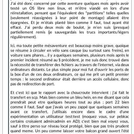
J'ai été donc concerné par cette aventure quelques mois après avoir
testé un OS libre non linux, et m'être viandé en lors d'une
réinstallation, pensant que l'équivalent des "partitions" telles quelles
(seulement réassignées à leur point de montage) allaient être
épargnées. Et je m'étais planté bien comme il faut, tout ayant été
effacé. J'ai perdu deux mois de boulot, je m'en suis (presque)
partiellement remis (je sauvegardais les trucs importants/légers
régulièrement).
Ici, ma toute petite mésaventure est beaucoup moins grave, quoique
se résume à circuler en vélo sans casque (ou surtout sans freins), en
voiture sans phares… il y a quelques semaines, plusieurs mois après le
premier incident résumé au § précédent, je me suis donc trouvé dans
la nécessité de transférer des fichiers au travers de l'internet, via deux
ordinateurs distants. Le plus simple pour moi fut d'ouvrir les ports de
la box d'un de ces deux ordinateurs, ce qui me prit un petit premier
temps : le second ordinateur était derrière un accès cellulaire, donc
pas de redirection de port.
Et c'est ici que le rapport avec la choucroute intervient : j'ai fait le
transfert en scp. Mais bien comme un bleu hein, en me disant que cela
prendrait peut etre quelques heures tout au plus ; port 22 bien
comme il faut. Sauf que j'avais un peu zappé que quelques semaines
avant ce transfert, j'utilisais encore dans le cadre d'une
expérimentation un utilisateur test:test (moquez vous, sur pebkac
certains croisaient admin:admin en AD); c'est bien mal voyez vous,
sauf à titre perso sur réseau local protégé, bien que pas très prudent
quand meme. Un peu comme laisser votre balcon grand ouvert l'été