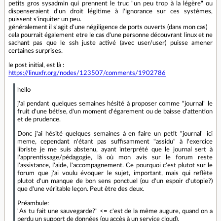
petits gros sysadmin qui prennent le truc "un peu trop à la légère" ou
dispenseraient d'un droit légitime à l'ignorance sur ces systèmes,
puissent s'inquiter un peu.
généralement il s'agit d'une négiligence de ports ouverts (dans mon cas)
cela pourrait également etre le cas d'une personne découvrant linux et ne
sachant pas que le ssh juste activé (avec user/user) puisse amener
certaines surprises.
le post initial, est là :
https://linuxfr.org/nodes/123507/comments/1902786
hello
j'ai pendant quelques semaines hésité à proposer comme "journal" le
fruit d'une bétise, d'un moment d'égarement ou de baisse d'attention
et de prudence.
Donc j'ai hésité quelques semaines à en faire un petit "journal" ici
meme, cependant n'étant pas suffisamment "assidu" à l'exercice
libriste je me suis abstenu, ayant interprété que le journal sert à
l'apprentissage/pédagogie, là où mon avis sur le forum reste
l'assistance, l'aide, l'accompagnement. Ce pourquoi c'est plutot sur le
forum que j'ai voulu évoquer le sujet, important, mais qui reflète
plutot d'un manque de bon sens ponctuel (ou d'un espoir d'utopie?)
que d'une véritable leçon. Peut être des deux.
Préambule:
"As tu fait une sauvegarde?" <= c'est de la même augure, quand on a
perdu un support de données (ou accès à un service cloud).