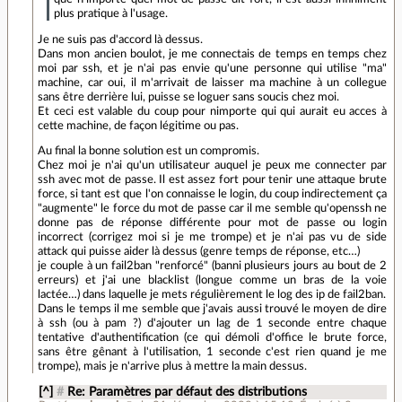
plus pratique à l'usage.
Je ne suis pas d'accord là dessus.
Dans mon ancien boulot, je me connectais de temps en temps chez
moi par ssh, et je n'ai pas envie qu'une personne qui utilise "ma"
machine, car oui, il m'arrivait de laisser ma machine à un collegue
sans être derrière lui, puisse se loguer sans soucis chez moi.
Et ceci est valable du coup pour nimporte qui qui aurait eu acces à
cette machine, de façon légitime ou pas.
Au final la bonne solution est un compromis.
Chez moi je n'ai qu'un utilisateur auquel je peux me connecter par
ssh avec mot de passe. Il est assez fort pour tenir une attaque brute
force, si tant est que l'on connaisse le login, du coup indirectement ça
"augmente" le force du mot de passe car il me semble qu'openssh ne
donne pas de réponse différente pour mot de passe ou login
incorrect (corrigez moi si je me trompe) et je n'ai pas vu de side
attack qui puisse aider là dessus (genre temps de réponse, etc…)
je couple à un fail2ban "renforcé" (banni plusieurs jours au bout de 2
erreurs) et j'ai une blacklist (longue comme un bras de la voie
lactée…) dans laquelle je mets régulièrement le log des ip de fail2ban.
Dans le temps il me semble que j'avais aussi trouvé le moyen de dire
à ssh (ou à pam ?) d'ajouter un lag de 1 seconde entre chaque
tentative d'authentification (ce qui démoli d'office le brute force,
sans être gênant à l'utilisation, 1 seconde c'est rien quand je me
trompe), mais je n'arrive plus à mettre la main dessus.
[^]
#
Re: Paramètres par défaut des distributions