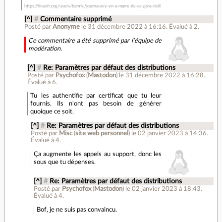
https://linuxfr.org/users/barmic/journaux/y-en-a-marre-de-ce-gros-troll
[^]
#
Commentaire supprimé
Posté par
Anonyme
le 31 décembre 2022 à 16:16
.
Évalué à
2
.
Ce commentaire a été supprimé par l’équipe de
modération.
[^]
#
Re: Paramètres par défaut des distributions
Posté par
Psychofox
(
Mastodon
)
le 31 décembre 2022 à 16:28
.
Évalué à
6
.
Tu les authentifie par certificat que tu leur
fournis. Ils n'ont pas besoin de générer
quoique ce soit.
[^]
#
Re: Paramètres par défaut des distributions
Posté par
Misc
(
site web personnel
)
le 02 janvier 2023 à 14:36
.
Évalué à
4
.
Ça augmente les appels au support, donc les
sous que tu dépenses.
[^]
#
Re: Paramètres par défaut des distributions
Posté par
Psychofox
(
Mastodon
)
le 02 janvier 2023 à 18:43
.
Évalué à
4
.
Bof, je ne suis pas convaincu.