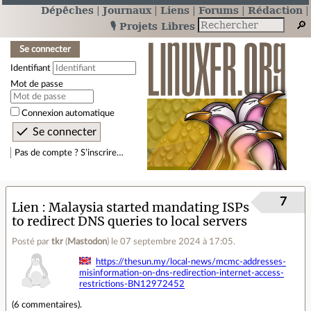
Dépêches
Journaux
Liens
Forums
Rédaction
🎙️ Projets Libres
Se connecter
Identifiant
Mot de passe
Connexion automatique
Pas de compte ? S’inscrire…
7
Lien
Malaysia started mandating ISPs
to redirect DNS queries to local servers
Posté par
tkr
(
Mastodon
)
le 07 septembre 2024 à 17:05
.
https://thesun.my/local-news/mcmc-addresses-
misinformation-on-dns-redirection-internet-access-
restrictions-BN12972452
(
6 commentaires
).