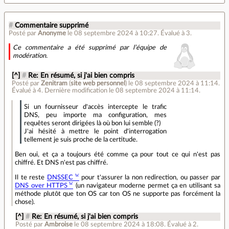
#
Commentaire supprimé
Posté par
Anonyme
le 08 septembre 2024 à 10:27
.
Évalué à
3
.
Ce commentaire a été supprimé par l’équipe de
modération.
[^]
#
Re: En résumé, si j'ai bien compris
Posté par
Zenitram
(
site web personnel
)
le 08 septembre 2024 à 11:14
.
Évalué à
4
.
Dernière modification le 08 septembre 2024 à 11:14.
Si un fournisseur d'accès intercepte le trafic
DNS, peu importe ma configuration, mes
requêtes seront dirigées là où bon lui semble (?)
J'ai hésité à mettre le point d'interrogation
tellement je suis proche de la certitude.
Ben oui, et ça a toujours été comme ça pour tout ce qui n'est pas
chiffré. Et DNS n'est pas chiffré.
Il te reste
DNSSEC
pour t'assurer la non redirection, ou passer par
DNS over HTTPS
(un navigateur moderne permet ça en utilisant sa
méthode plutôt que ton OS car ton OS ne supporte pas forcément la
chose).
[^]
#
Re: En résumé, si j'ai bien compris
Posté par
Ambroise
le 08 septembre 2024 à 18:08
.
Évalué à
2
.