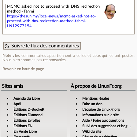
MCMC asked not to proceed with DNS redirection
method - Fahmi
https://thesun.my/local-news/mcmc-asked-not-to-
proceed-with-dns-redirection-method-fahmi-
LN12977194
Suivre le flux des commentaires
Note :
les commentaires appartiennent à celles et ceux qui les ont postés.
Nous n’en sommes pas responsables.
Revenir en haut de page
Sites amis
À propos de LinuxFr.org
Agenda du Libre
Mentions légales
April
Faire un don
Éditions D-BookeR
L’équipe de LinuxFr.org
Éditions Diamond
Informations sur le site
Éditions Eyrolles
Aide / Foire aux questions
Éditions ENI
Suivi des suggestions et bogues
En Vente Libre
Wiki du site