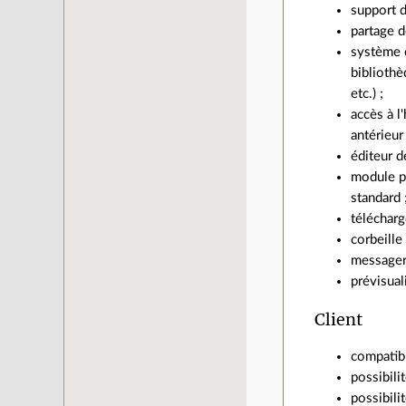
support 
partage d
système d
bibliothè
etc.) ;
accès à l
antérieur 
éditeur d
module p
standard 
télécharg
corbeille
messageri
prévisual
Client
compatib
possibili
possibili