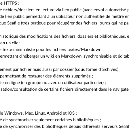
de HTTPS ;
e fichiers/dossiers en lecture via lien public (avec envoi automatisé p
e lien public permettant à un utilisateur non authentifié de mettre e
que Seafile (très pratique pour récupérer des fichiers lourds qui ne p
'historique des modifications des fichiers, dossiers et bibliothèques, e
en un clic ;
e texte minimaliste pour les fichiers textes/Markdown ;
ermettant d'héberger un wiki en Markdown, synchronisable et édita
;
ement par fichier mais aussi par dossier (sous forme d'archives) ;
 permettant de restaurer des éléments supprimés ;
e en ligne (en groupe ou avec un utilisateur particulier) ;
isation/consultation de certains fichiers directement dans le navigat
le Windows, Mac, Linux, Android et iOS ;
té de synchroniser seulement certaines bibliothèques ;
té de synchroniser des bibliothèques depuis différents serveurs Seafil