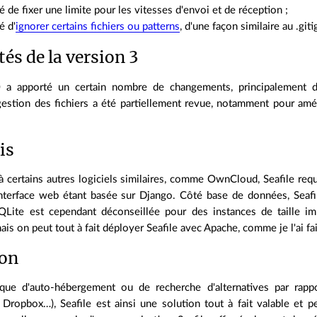
té de fixer une limite pour les vitesses d'envoi et de réception ;
é d'
ignorer certains fichiers ou patterns
, d'une façon similaire au .git
és de la version 3
 a apporté un certain nombre de changements, principalement da
gestion des fichiers a été partiellement revue, notamment pour améli
is
 certains autres logiciels similaires, comme OwnCloud, Seafile requ
interface web étant basée sur Django. Côté base de données, Seaf
Lite est cependant déconseillée pour des instances de taille im
s on peut tout à fait déployer Seafile avec Apache, comme je l'ai fai
ion
ue d'auto-hébergement ou de recherche d'alternatives par rappor
 Dropbox…), Seafile est ainsi une solution tout à fait valable et p