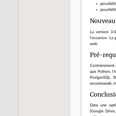
possibili
possibilit
Nouveaut
La version 3.0
l'occasion. La 
web.
Pré-requ
Contrairement à
que Python, l'
PostgreSQL. SQ
recommandé, mai
Conclus
Dans une optiq
(Google Drive,