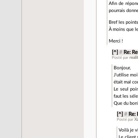
Afin de répond
pourrais donne
Bref les points
À moins que le
Merci !
[^]
#
Re: Re
Posté par
reali
Bonjour,
J'utilise mo
était mal co
Le seul poi
faut les sé
Que du bon
[^]
#
Re:
Posté par
X
Voilà je v
Le client