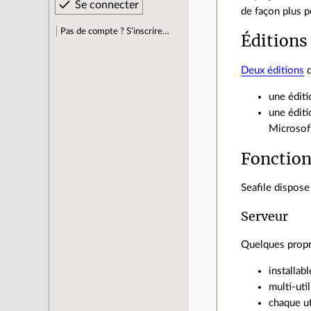
de façon plus p
Pas de compte ? S’inscrire…
Éditions
Deux éditions
d
une éditi
une éditi
Microsoft
Fonction
Seafile dispos
Serveur
Quelques propri
installab
multi-util
chaque ut