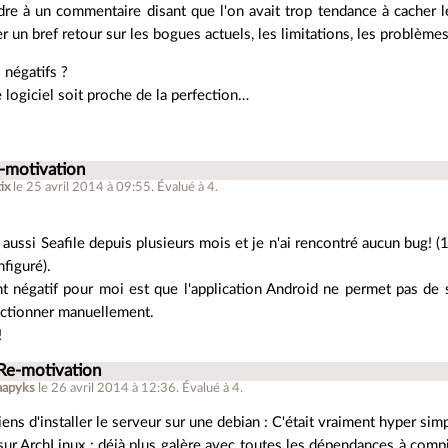
re à un commentaire disant que l'on avait trop tendance à cacher le
r un bref retour sur les bogues actuels, les limitations, les problème
 négatifs ?
 logiciel soit proche de la perfection…
-motivation
tix
le 25 avril 2014 à 09:55
.
Évalué à
4
.
i aussi Seafile depuis plusieurs mois et je n'ai rencontré aucun bug! (1
nfiguré).
nt négatif pour moi est que l'application Android ne permet pas de
lectionner manuellement.
!
 Re-motivation
aapyks
le 26 avril 2014 à 12:36
.
Évalué à
4
.
iens d'installer le serveur sur une debian : C'était vraiment hyper simp
 sur ArchLinux : déjà plus galère avec toutes les dépendances à compi