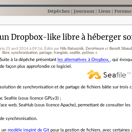
Dépêches
Journaux
Liens
Forums
 un Dropbox-like libre à héberger so
n
le 25 avril 2014 à 09:16
.
Édité par
Nils Ratusznik
,
ZeroHeure
et
Benoît Sibau
libre
synchronisation
partage
franglais
seafile
python
c
Suite à la dépêche présentant
les alternatives à Dropbox,
, qui évoqu
de façon plus approfondie ce logiciel.
solution de synchronisation et de partage de fichiers bâtie sur trois
r, Seafile (sous licence GPLv3) ;
face web, SeaHub (sous licence Apache), permettant de consulter les f
 de synchronisation.
se un
modèle inspiré de Git
pour la gestion de fichiers, avec certaines