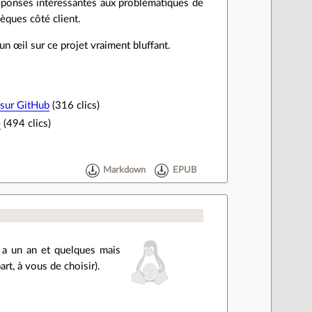
 réponses intéressantes aux problématiques de
hèques côté client.
 un œil sur ce projet vraiment bluffant.
 sur GitHub
(316 clics)
e
(494 clics)
Markdown
EPUB
 y a un an et quelques mais
t, à vous de choisir).