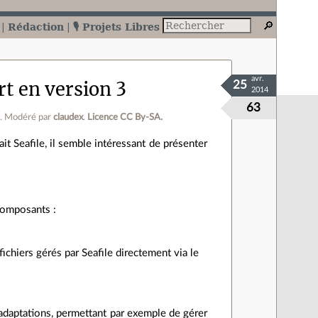
Rédaction
🎙️ Projets Libres
avr.
rt en version 3
25
2014
63
d
.
Modéré par
claudex
.
Licence CC By‑SA.
ait Seafile, il semble intéressant de présenter
 composants :
ichiers gérés par Seafile directement via le
 adaptations, permettant par exemple de gérer