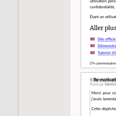
utilisation per
confidentialité
Étant un utilisa
Aller plu
Site officie
Démonstrat
Tutoriel d'
(
74 commentaire
#
Re-motivat
Posté par
SaintG
Merci pour cet
j'avais lament
Cette dépêche