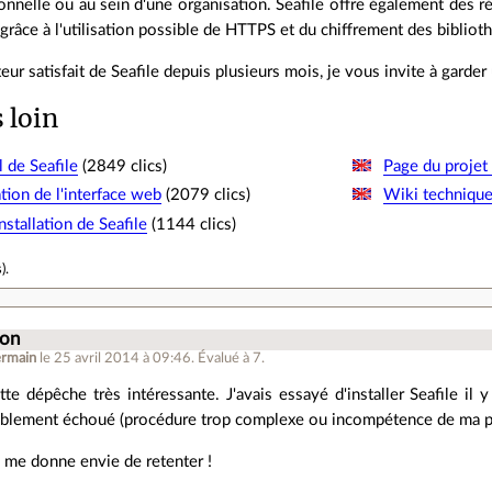
sonnelle ou au sein d'une organisation. Seafile offre également des
, grâce à l'utilisation possible de HTTPS et du chiffrement des bibliot
teur satisfait de Seafile depuis plusieurs mois, je vous invite à garder
s loin
l de Seafile
(2849 clics)
Page du projet
ion de l'interface web
(2079 clics)
Wiki techniqu
installation de Seafile
(1144 clics)
s
).
ion
ermain
le 25 avril 2014 à 09:46
.
Évalué à
7
.
te dépêche très intéressante. J'avais essayé d'installer Seafile il
ablement échoué (procédure trop complexe ou incompétence de ma par
 me donne envie de retenter !