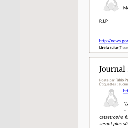
Mo
R.I.P
http://news.go
Lire la suite
(
7 co
Journal
Posté par
Fabio Pa
Étiquettes : aucu
ht
"L
– 
catastrophe fi
seront plus sû