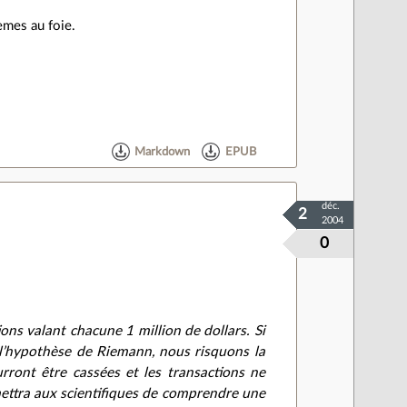
èmes au foie.
Markdown
EPUB
déc.
2
2004
0
ns valant chacune 1 million de dollars. Si
 l’hypothèse de Riemann, nous risquons la
urront être cassées et les transactions ne
rmettra aux scientifiques de comprendre une