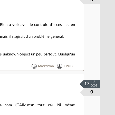
 Rien a voir avec le controle d'acces mis en
ais il s'agirait d'un problème general.
des unknown object un peu partout. Quelqu'un
Markdown
EPUB
mai
17
2005
0
mail.com (GAIM,msn tout ca). Ni même