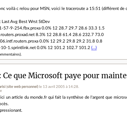
nc voilà c relou pour MSN, voici le traceroute a 15:51 (différent de
 Last Avg Best Wrst StDev
81-57-9-254.fbx.proxa 0.0% 12 28.7 29.7 28.6 33.3 1.5
.routers.proxad.net 8.3% 12 28.8 61.4 28.6 232.7 73.0
06.intf.routers.proxa 0.0% 12 29.2 29.8 29.2 31.8 0.8
-10-1.sprintlink.net 0.0% 12 101.2 102.7 101.2
(…)
ommentaires
).
Ce que Microsoft paye pour maint
risi
(
site web personnel
)
le 13 avril 2005 à 14:28
.
ne
ici un article du monde.fr qui fait la synthèse de l'argent que micros
ocès.
pressionant.