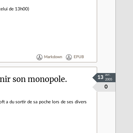
 celui de 13h00)
Markdown
EPUB
avr.
enir son monopole.
13
2005
0
oft a du sortir de sa poche lors de ses divers