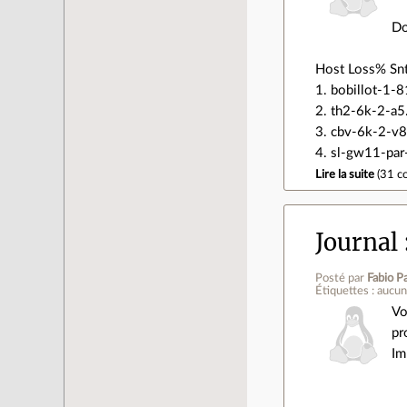
Do
Host Loss% Snt
1. bobillot-1-
2. th2-6k-2-a5
3. cbv-6k-2-v8
4. sl-gw11-par
Lire la suite
(
31 c
Journal
Posté par
Fabio Pa
Étiquettes : aucu
Vo
pr
Im