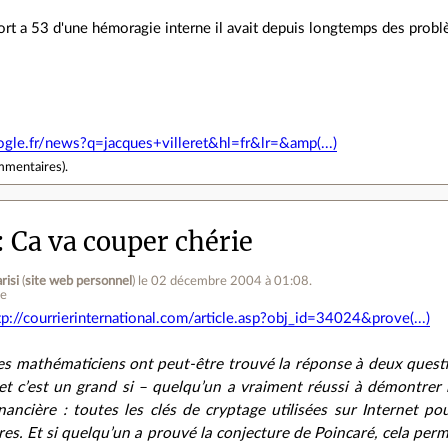
rt a 53 d'une hémoragie interne il avait depuis longtemps des probl
ogle.fr/news?q=jacques+villeret&hl=fr&lr=&amp(...)
mmentaires
).
Ca va couper chérie
risi
(
site web personnel
)
le 02 décembre 2004 à 01:08
.
ne
tp://courrierinternational.com/article.asp?obj_id=34024&prove(...)
es mathématiciens ont peut-être trouvé la réponse à deux questio
et c’est un grand si – quelqu’un a vraiment réussi à démontrer
nancière : toutes les clés de cryptage utilisées sur Internet po
res. Et si quelqu’un a prouvé la conjecture de Poincaré, cela pe