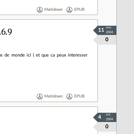
Markdown
EPUB
nov.
.6.9
11
2004
0
us de monde ici ( et que ca peux interesser
Markdown
EPUB
oct.
4
2004
0