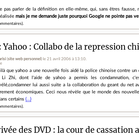
pas parler de la définition en elle-même, qui, sans êtres fausse, n
réalisée
mais je me demande juste pourquoi Google ne pointe pas ve
ommentaires
).
Yahoo : Collabo de la repression chi
risi
(
site web personnel
)
le 21 avril 2006 à 13:10
.
ne
ilà que yahoo a une nouvelle fois aidé la police chinoise contre un 
 Li Zhi, dont l'aide de yahoo a permis les condamnation, c'es
vélé,condamner lui aussi suite a la collaboration du geant du net a
rement économiques. Ceci nous révèle que le monde des nouvelles 
dans certains
(…)
ommentaires
).
ivée des DVD : la cour de cassation a