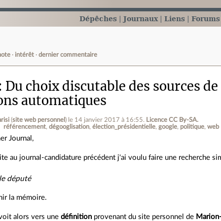
Dépêches
Journaux
Liens
Forums
note
intérêt
dernier commentaire
Du choix discutable des sources de
ions automatiques
risi
(
site web personnel
)
le 14 janvier 2017 à 16:55
.
Licence CC By‑SA.
référencement
dégooglisation
élection_présidentielle
google
politique
web
er Journal,
ite au journal-candidature précédent j'ai voulu faire une recherche si
le député
hir la mémoire.
oit alors vers une
définition
provenant du site personnel de
Marion