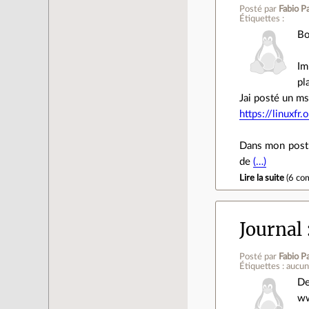
Posté par
Fabio Pa
Étiquettes :
Bo
Im
pl
Jai posté un ms
https://linuxf
Dans mon post 
de
(…)
Lire la suite
(
6 co
Journal
Posté par
Fabio Pa
Étiquettes : aucu
De
ww