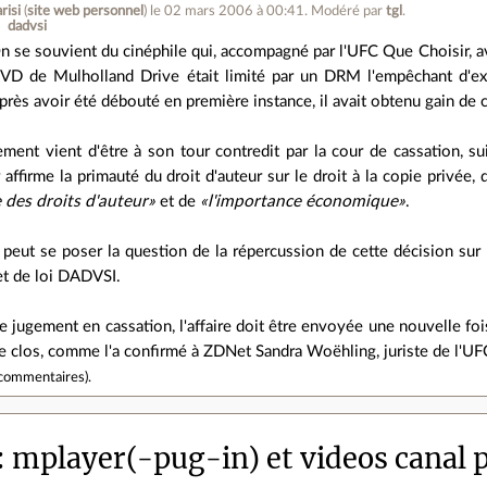
risi
(
site web personnel
)
le 02 mars 2006 à 00:41
.
Modéré par
tgl
.
dadvsi
n se souvient du cinéphile qui, accompagné par l'UFC Que Choisir, ava
VD de Mulholland Drive était limité par un DRM l'empêchant d'exer
près avoir été débouté en première instance, il avait obtenu gain de 
ment vient d'être à son tour contredit par la cour de cassation, su
affirme la primauté du droit d'auteur sur le droit à la copie privée, q
 des droits d'auteur»
et de
«l'importance économique»
.
peut se poser la question de la répercussion de cette décision sur 
et de loi DADVSI.
ce jugement en cassation, l'affaire doit être envoyée une nouvelle fois
e clos, comme l'a confirmé à ZDNet Sandra Woëhling, juriste de l'UF
commentaires
).
mplayer(-pug-in) et videos canal 