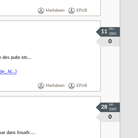
Markdown
EPUB
fév.
11
2005
0
 des pubs etc...
_.h(...)
Markdown
EPUB
jan.
28
2005
0
 dans linuxfr.....