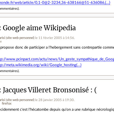
monde.fr/web/article/0,1-0@2-3234,36-638166@51-636086,(...)
ommentaires
).
Google aime Wikipedia
risi
(
site web personnel
)
le 11 février 2005 à 14:56
.
ne
 propose donc de participer a l'hebergement sans contrepartie comme
tp://www.pcinpact.com/actu/news/Un_geste_sympathique_de_Google
tp://meta.wikimedia.org/wiki/Google_hosting(...)
ommentaires
).
Jacques Villeret Bronsonisé : (
risi
(
site web personnel
)
le 28 janvier 2005 à 19:30
.
firefox
cidemment c'est l'hécatombe depuis qu'on a une rubrique nécrologique