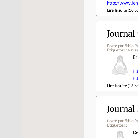
http://www.le
Lire la suite
(
10 c
Journal
Posté par
Fabio Pa
Étiquettes : aucu
Et
ht
ht
Lire la suite
(
18 c
Journal
Posté par
Fabio Pa
Étiquettes :
De