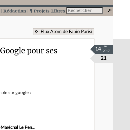
Rédaction
🎙️ Projets Libres
Flux Atom de Fabio Parisi
jan.
 Google pour ses
14
2017
21
mple sur google :
-Maréchal Le Pen
…