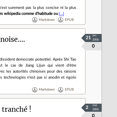
'est surement pas la plus concise ni la plus
rs wikipedia comme d'habitude ou
(…)
Markdown
EPUB
avr.
noise....
21
2006
0
dissident democrate potentiel. Après Shi Tao
t le cas de Jiang Lijun qui vient d'être
vec les autorités chinoises pour des raisons
technologies n'est pas si anodin et rigolo
Markdown
EPUB
mar.
 tranché !
2
2006
0