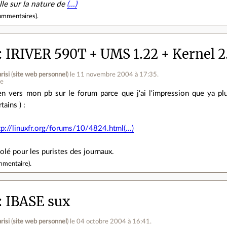
lle sur la nature de
(…)
ommentaires
).
IRIVER 590T + UMS 1.22 + Kernel 2
risi
(
site web personnel
)
le 11 novembre 2004 à 17:35
.
ne
en vers mon pb sur le forum parce que j'ai l'impression que ya pl
tains ) :
tp://linuxfr.org/forums/10/4824.html(...)
olé pour les puristes des journaux.
mmentaire
).
IBASE sux
risi
(
site web personnel
)
le 04 octobre 2004 à 16:41
.