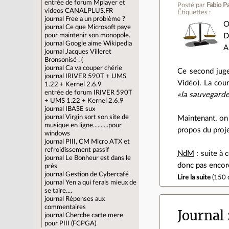
entrée de forum
Mplayer et
Posté par
Fabio Pa
videos CANALPLUS.FR
Étiquettes :
journal
Free a un problème ?
O
journal
Ce que Microsoft paye
D
pour maintenir son monopole.
journal
Google aime Wikipedia
A
journal
Jacques Villeret
Bronsonisé : (
journal
Ca va couper chérie
Ce second juge
journal
IRIVER 590T + UMS
Vidéo). La cour 
1.22 + Kernel 2.6.9
entrée de forum
IRIVER 590T
«la sauvegarde
+ UMS 1.22 + Kernel 2.6.9
journal
IBASE sux
journal
Virgin sort son site de
Maintenant, on 
musique en ligne..........pour
propos du proj
windows
journal
PIII, CM Micro ATX et
refroidissement passif
NdM
: suite à 
journal
Le Bonheur est dans le
donc pas encor
près
journal
Gestion de Cybercafé
Lire la suite
(
150 
journal
Yen a qui ferais mieux de
se taire....
journal
Réponses aux
commentaires
Journal
journal
Cherche carte mere
pour PIII (FCPGA)