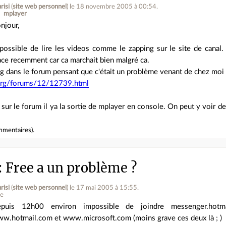
risi
(
site web personnel
)
le 18 novembre 2005 à 00:54
.
mplayer
njour,
possible de lire les videos comme le zapping sur le site de canal.
ace recemment car ca marchait bien malgré ca.
g dans le forum pensant que c'était un problème venant de chez moi m
r.org/forums/12/12739.html
sur le forum il ya la sortie de mplayer en console. On peut y voir 
mmentaires
).
Free a un problème ?
risi
(
site web personnel
)
le 17 mai 2005 à 15:55
.
ne
puis 12h00 environ impossible de joindre messenger.hot
w.hotmail.com et www.microsoft.com (moins grave ces deux là ; )