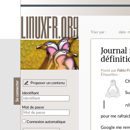
Trier par :
date
Journal
définit
Posté par
Fabio Pa
Étiquettes :
Ch
Se connecter
Proposer un contenu
Su
Identifiant
rô
Mot de passe
pour me rafraic
Connexion automatique
Google me renv