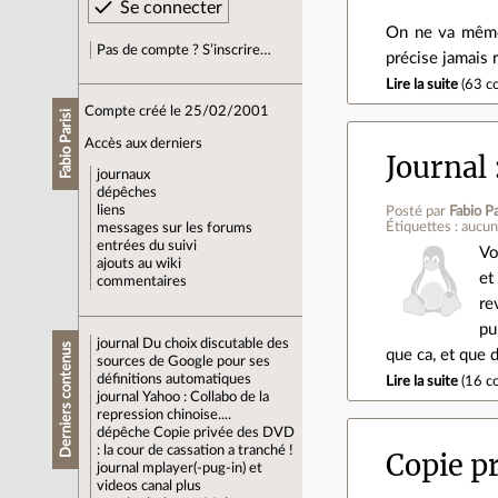
On ne va même 
Pas de compte ? S’inscrire…
précise jamais 
Lire la suite
(
63 c
Compte créé le 25/02/2001
Fabio Parisi
Accès aux derniers
Journal
journaux
dépêches
liens
Posté par
Fabio Pa
Étiquettes : aucu
messages sur les forums
entrées du suivi
Vo
ajouts au wiki
et
commentaires
re
pu
journal
Du choix discutable des
Derniers contenus
que ca, et que 
sources de Google pour ses
définitions automatiques
Lire la suite
(
16 c
journal
Yahoo : Collabo de la
repression chinoise....
dépêche
Copie privée des DVD
: la cour de cassation a tranché !
Copie pr
journal
mplayer(-pug-in) et
videos canal plus