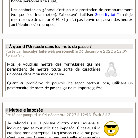
bonne personne à ce sujet).
Les contacter en général c'est pour la prestation de remboursement
(vu que c'est leur métier). J'ai essayé d'utiliser
Security.txt
mais je
me retrouve devant un 404. Et je n'ai pas l'envie de passer des heures
au téléphone à ce propos.
#
À quand l'Unicode dans les mots de passe ?
Posté par
lejocelyn
(
site web personnel
)
le 06 décembre 2022 à 12:09
.
Évalué à
4
.
Moi, je voudrais mettre des formulaires qui me
permettent de mettre toute sorte de caractères
unicodes dans mon mot de passe.
Quant au problème de pouvoir les taper partout, ben, utilisant un
gestionnaire de mots de passes, ça ne m'importe guère.
#
Mutuelle imposée
Posté par
pamputt
le 06 décembre 2022 à 12:53
.
Évalué à
3
.
Je rebondis sur la phrase d'intro dans laquelle tu
indiques que ta mutuelle t'es imposée. C'est aussi le
cas dans mon entreprise. La question que je me pose,