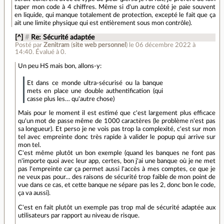
taper mon code à 4 chiffres. Même si d'un autre côté je paie souvent
en liquide, qui manque totalement de protection, excepté le fait que ça
ait une limite physique qui est entièrement sous mon contrôle).
[^]
#
Re: Sécurité adaptée
Posté par
Zenitram
(
site web personnel
)
le 06 décembre 2022 à
14:40
.
Évalué à
0
.
Un peu HS mais bon, allons-y:
Et dans ce monde ultra-sécurisé ou la banque
mets en place une double authentification (qui
casse plus les… qu'autre chose)
Mais pour le moment il est estimé que c'est largement plus efficace
qu'un mot de passe même de 1000 caractères (le problème n'est pas
sa longueur). Et perso je ne vois pas trop la complexité, c'est sur mon
tel avec empreinte donc très rapide à valider le popup qui arrive sur
mon tel.
C'est même plutôt un bon exemple (quand les banques ne font pas
n'importe quoi avec leur app, certes, bon j'ai une banque où je ne met
pas l'empreinte car ça permet aussi l'accès à mes comptes, ce que je
ne veux pas pour… des raisons de sécurité trop faible de mon point de
vue dans ce cas, et cette banque ne sépare pas les 2, donc bon le code,
ça va aussi).
C'est en fait plutôt un exemple pas trop mal de sécurité adaptée aux
utilisateurs par rapport au niveau de risque.