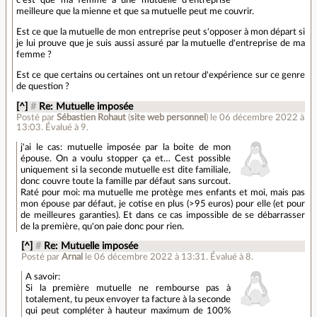
c'est que ma femme a une mutuelle d'entreprise
meilleure que la mienne et que sa mutuelle peut me couvrir.
Est ce que la mutuelle de mon entreprise peut s'opposer à mon départ si
je lui prouve que je suis aussi assuré par la mutuelle d'entreprise de ma
femme ?
Est ce que certains ou certaines ont un retour d'expérience sur ce genre
de question ?
[^]
#
Re: Mutuelle imposée
Posté par
Sébastien Rohaut
(
site web personnel
)
le 06 décembre 2022 à
13:03
.
Évalué à
9
.
j'ai le cas: mutuelle imposée par la boite de mon
épouse. On a voulu stopper ça et… Cest possible
uniquement si la seconde mutuelle est dite familiale,
donc couvre toute la famille par défaut sans surcout.
Raté pour moi: ma mutuelle me protège mes enfants et moi, mais pas
mon épouse par défaut, je cotise en plus (>95 euros) pour elle (et pour
de meilleures garanties). Et dans ce cas impossible de se débarrasser
de la première, qu'on paie donc pour rien.
[^]
#
Re: Mutuelle imposée
Posté par
Arnal
le 06 décembre 2022 à 13:31
.
Évalué à
8
.
A savoir:
Si la première mutuelle ne rembourse pas à
totalement, tu peux envoyer ta facture à la seconde
qui peut compléter à hauteur maximum de 100%