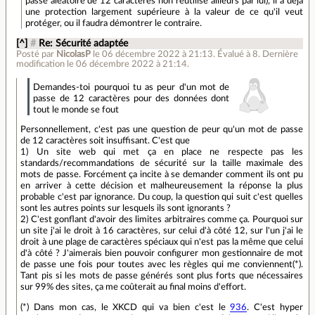
passe aléatoire de 12 caractères non réutilisé ailleurs par lui), il a déjà
une protection largement supérieure à la valeur de ce qu'il veut
protéger, ou il faudra démontrer le contraire.
[^]
#
Re: Sécurité adaptée
Posté par
NicolasP
le 06 décembre 2022 à 21:13
.
Évalué à
8
.
Dernière
modification le 06 décembre 2022 à 21:14.
Demandes-toi pourquoi tu as peur d'un mot de
passe de 12 caractères pour des données dont
tout le monde se fout
Personnellement, c'est pas une question de peur qu'un mot de passe
de 12 caractères soit insuffisant. C'est que
1) Un site web qui met ça en place ne respecte pas les
standards/recommandations de sécurité sur la taille maximale des
mots de passe. Forcément ça incite à se demander comment ils ont pu
en arriver à cette décision et malheureusement la réponse la plus
probable c'est par ignorance. Du coup, la question qui suit c'est quelles
sont les autres points sur lesquels ils sont ignorants ?
2) C'est gonflant d'avoir des limites arbitraires comme ça. Pourquoi sur
un site j'ai le droit à 16 caractères, sur celui d'à côté 12, sur l'un j'ai le
droit à une plage de caractères spéciaux qui n'est pas la même que celui
d'à côté ? J'aimerais bien pouvoir configurer mon gestionnaire de mot
de passe une fois pour toutes avec les règles qui me conviennent(*).
Tant pis si les mots de passe générés sont plus forts que nécessaires
sur 99% des sites, ça me coûterait au final moins d'effort.
(*) Dans mon cas, le XKCD qui va bien c'est le
936
. C'est hyper