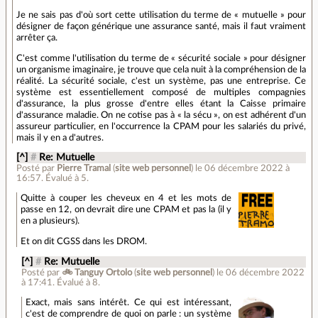
Je ne sais pas d'où sort cette utilisation du terme de « mutuelle » pour
désigner de façon générique une assurance santé, mais il faut vraiment
arrêter ça.
C'est comme l'utilisation du terme de « sécurité sociale » pour désigner
un organisme imaginaire, je trouve que cela nuit à la compréhension de la
réalité. La sécurité sociale, c'est un système, pas une entreprise. Ce
système est essentiellement composé de multiples compagnies
d'assurance, la plus grosse d'entre elles étant la Caisse primaire
d'assurance maladie. On ne cotise pas à « la sécu », on est adhérent d'un
assureur particulier, en l'occurrence la CPAM pour les salariés du privé,
mais il y en a d'autres.
[^]
#
Re: Mutuelle
Posté par
Pierre Tramal
(
site web personnel
)
le 06 décembre 2022 à
16:57
.
Évalué à
5
.
Quitte à couper les cheveux en 4 et les mots de
passe en 12, on devrait dire une CPAM et pas la (il y
en a plusieurs).
Et on dit CGSS dans les DROM.
[^]
#
Re: Mutuelle
Posté par
🚲 Tanguy Ortolo
(
site web personnel
)
le 06 décembre 2022
à 17:41
.
Évalué à
8
.
Exact, mais sans intérêt. Ce qui est intéressant,
c'est de comprendre de quoi on parle : un système