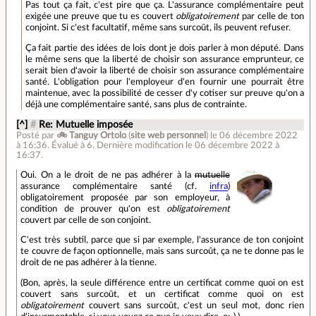
Pas tout ça fait, c'est pire que ça. L'assurance complémentaire peut
exigée une preuve que tu es couvert
obligatoirement
par celle de ton
conjoint. Si c'est facultatif, même sans surcoût, ils peuvent refuser.
Ça fait partie des idées de lois dont je dois parler à mon député. Dans
le même sens que la liberté de choisir son assurance emprunteur, ce
serait bien d'avoir la liberté de choisir son assurance complémentaire
santé. L'obligation pour l'employeur d'en fournir une pourrait être
maintenue, avec la possibilité de cesser d'y cotiser sur preuve qu'on a
déjà une complémentaire santé, sans plus de contrainte.
[^]
#
Re: Mutuelle imposée
Posté par
🚲 Tanguy Ortolo
(
site web personnel
)
le 06 décembre 2022
à 16:36
.
Évalué à
6
.
Dernière modification le 06 décembre 2022 à
16:37.
Oui. On a le droit de ne pas adhérer à la
mutuelle
assurance complémentaire santé (cf.
infra
)
obligatoirement proposée par son employeur, à
condition de prouver qu'on est
obligatoirement
couvert par celle de son conjoint.
C'est très subtil, parce que si par exemple, l'assurance de ton conjoint
te couvre de façon optionnelle, mais sans surcoût, ça ne te donne pas le
droit de ne pas adhérer à la tienne.
(Bon, après, la seule différence entre un certificat comme quoi on est
couvert sans surcoût, et un certificat comme quoi on est
obligatoirement
couvert sans surcoût, c'est un seul mot, donc rien