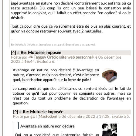
jugé avantage en nature non déclaré (contrairement aux enfants où ça
reste accepté). Du coup ils ont un peu baissé la cotisation mais
supprimé le conjoint, qu'il fallait en effet prendre "en option" si on le
désirait.
Tout ça pour dire que ça va sûrement être de plus en plus courant, et
qu'on va donc se retrouver souvent avec 2 mutuelles.
En théorie, la théorie et la pratique c'est pareil. En pratique c'est pas vrai.
[^]
#
Re: Mutuelle imposée
Posté par
🚲 Tanguy Ortolo
(
site web personnel
)
le 06 décembre
2022 à 16:44
.
Évalué à
6
.
Avantage en nature non déclaré ‽ Avantage en
nature, d'accord, mais non déclaré, c'est n'importe
quoi, la cotisation apparaît sur la fiche de paie !
Je comprendrais que des célibataires se sentent lésés par le fait de
cotiser ce qu'il faut pour couvrir les conjoints des autres, mais ce
n'est pas du tout un problème de déclaration de l'avantage en
question.
[^]
#
Re: Mutuelle imposée
Posté par
gUI
(
Mastodon
)
le 06 décembre 2022 à 17:08
.
Évalué à
5
.
Avantage en nature non déclaré
Oui, on a considéré que l'entreprise faisait un