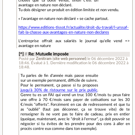
choses que ta boite vends, sinon c'est un
avantage en nature non déclaré.
Tu dois désigner un produit en édition limitée et non vendu.
« l'avantage en nature non déclaré » se cache partout.
https://www.editions-tissot.fr/actualite/droit-du-travail/l-urssaf-
fait-la-chasse-aux-avantages-en-nature-non-declares
L'entreprise offrait aux salariés le journal qu'elle vend =>
avantage en nature
[^]
#
Re: Mutuelle imposée
Posté par
Zenitram
(
site web personnel
)
le 06 décembre 2022 à
18:46
.
Évalué à
1
.
Dernière modification le 06 décembre 2022 à
18:48.
Tu parles de fin d'année mais passe ensuite
sur un exemple permanent, difficile de suivre.
Pour le permanent, ça passe si tu proposes
jusqu'à 30% de ristourne sur le prix public
.
Genre tu es un FAI qui vend un truc 100 €/mois tu peux faire
une offre à 70 €/mois sans payer de cotisations sur les 30
€/mois "offerts". Forcément en cas de redressement et que tu
as "oublié" (faut pas déconner, ça se trouve vite) de te
renseigner ils ne vont pas te faire de cadeau, prix en entier
(quoique, maintenant, avec le "droit à l'erreur", ça doit pouvoir se
négocier si tu évites de les prendre pour des cons à aller en
procès contre eux comme dans ton exemple).