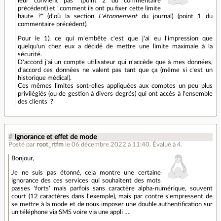
leur convient pas" (point 2 du commentaire
précédent) et "comment ils ont pu fixer cette limite
haute ?" (d'où la section
L'étonnement
du journal) (point 1 du
commentaire précédent).
Pour le 1), ce qui m’embête c'est que j'ai eu l'impression que
quelqu'un chez eux a décidé de mettre une limite maximale à la
sécurité.
D'accord j'ai un compte utilisateur qui n'accède que à mes données,
d'accord ces données ne valent pas tant que ça (même si c'est un
historique médical).
Ces mêmes limites sont-elles appliquées aux comptes un peu plus
privilégiés (ou de gestion à divers degrés) qui ont accès à l'ensemble
des clients ?
#
Ignorance et effet de mode
Posté par
root_rtfm
le 06 décembre 2022 à 11:40
.
Évalué à
4
.
Bonjour,
Je ne suis pas étonné, cela montre une certaine
ignorance des ces services qui souhaitent des mots
passes 'forts' mais parfois sans caractère alpha-numérique, souvent
court (12 caractères dans l'exemple), mais par contre s'empressent de
se mettre à la mode et de nous imposer une double authentification sur
un téléphone via SMS voire via une appli ….