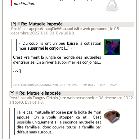
modération.
[^]
#
Re: Mutuelle imposée
Posté par
ǝpɐןƃu∀ nǝıɥʇʇɐW-ǝɹɹǝıԀ
(
site web personnel
)
le 08
décembre 2022 à 10:33
.
Évalué à
8
.
« Du coup ils ont un peu baissé la cotisation
mais
supprimé le conjoint
[…] »
C'est vraiment la jungle ce monde des mutuelles
d'entreprise. En arriver à supprimer les conjoints…
-->[]
« IRAFURORBREVISESTANIMUMREGEQUINISIPARETIMPERAT » — Odes — Horace
[^]
#
Re: Mutuelle imposée
Posté par
🚲 Tanguy Ortolo
(
site web personnel
)
le 06 décembre 2022
à 16:40
.
Évalué à
8
.
j'ai le cas: mutuelle imposée par la boite de mon
épouse. On a voulu stopper ça et… Cest
possible uniquement si la seconde mutuelle est
dite familiale, donc couvre toute la famille par
défaut sans surcout.