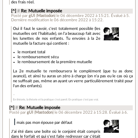
des frais réel.
[^]
#
Re: Mutuelle imposée
Posté par
gUI
(
Mastodon
)
le 06 décembre 2022 à 15:21
.
Évalué à
5
.
Dernière modification le 06 décembre 2022 à 15:22.
Oui il faut le savoir, c'est totalement possible (les
mutuelles ont l'habitude), on l'a beaucoup fait avec
les lunettes de nos enfants. Tu envoies à la 2e
mutuelle la facture qui contient :
le montant total
le remboursement sécu
le remboursement de la première mutuelle
La 2e mutuelle te remboursera le complément (que tu as donc
avancé), et ainsi tu auras un zéro à charge (on n'a pas eu le cas où ça
ne suffisait pas, même an ayant un verre particulièrement traité pour
l'un des enfants).
En théorie, la théorie et la pratique c'est pareil. En pratique c'est pas vrai.
[^]
#
Re: Mutuelle imposée
Posté par
gUI
(
Mastodon
)
le 06 décembre 2022 à 15:28
.
Évalué à
6
.
mais pas mon épouse par défaut
J'ai été dans une boîte où le conjoint était compris
dans le forfait et qui s'est faite redresser car c'était