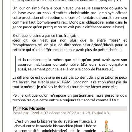
Un jour on simplifiera le bousin avec une seule assurance obligatoire
de base avec un choix d'entités choisissable par l'employé offrant
cette prestation et en option une complémentaire qui aurait son nom
comme il faut (complémentaire… Donc pas obligatoire, enfin dans le
genre parce qu'en pratique on ne voit pas la différence avec la base).
Bref, quelle usine à gaz ce truc français…
(ceci dit, ce n'est pas non plus que la, entre "base" et
"complémentaire" en plus de différence salarié/indé/blabla pour la
retraite qui n'a de différence que pour avoir plus de petits chefs…)
et la relation est la même que celle qu'on peut avoir avec son
assureur habitation ou automobile (d'ailleurs c'est obligatoire
aussi, seulement pour celles-là, on a le choix de l'assureur).
La différence est que si je ne suis pas content de la prestation je peux
me barrer. Pas avec la sécu/CPAM. Donc non la relation n'est pas du
tout la même : je n'ai pas le droit du tout de me fâcher avec elle.
PS : je critique qu'on m'impose un gestionnaire, mais perso je dois
reconnaître que cette entité a toujours fait son taf comme il faut.
[^]
#
Re: Mutuelle
Posté par
Liorel
le 07 décembre 2022 à 11:28
.
Évalué à
8
.
C'est un peu la bizarrerie du système français, à
cheval entre le modèle bismarckien (dont il hérite
la complexité administrative) et le modèle