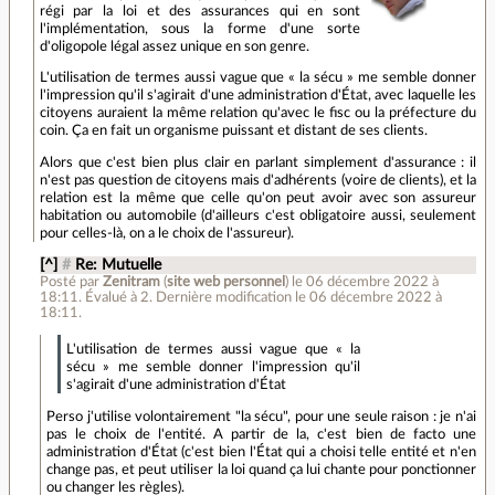
régi par la loi et des assurances qui en sont
l'implémentation, sous la forme d'une sorte
d'oligopole légal assez unique en son genre.
L'utilisation de termes aussi vague que « la sécu » me semble donner
l'impression qu'il s'agirait d'une administration d'État, avec laquelle les
citoyens auraient la même relation qu'avec le fisc ou la préfecture du
coin. Ça en fait un organisme puissant et distant de ses clients.
Alors que c'est bien plus clair en parlant simplement d'assurance : il
n'est pas question de citoyens mais d'adhérents (voire de clients), et la
relation est la même que celle qu'on peut avoir avec son assureur
habitation ou automobile (d'ailleurs c'est obligatoire aussi, seulement
pour celles-là, on a le choix de l'assureur).
[^]
#
Re: Mutuelle
Posté par
Zenitram
(
site web personnel
)
le 06 décembre 2022 à
18:11
.
Évalué à
2
.
Dernière modification le 06 décembre 2022 à
18:11.
L'utilisation de termes aussi vague que « la
sécu » me semble donner l'impression qu'il
s'agirait d'une administration d'État
Perso j'utilise volontairement "la sécu", pour une seule raison : je n'ai
pas le choix de l'entité. A partir de la, c'est bien de facto une
administration d'État (c'est bien l'État qui a choisi telle entité et n'en
change pas, et peut utiliser la loi quand ça lui chante pour ponctionner
ou changer les règles).