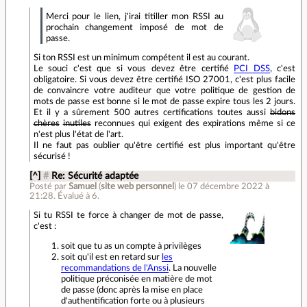
Merci pour le lien, j'irai titiller mon RSSI au
prochain changement imposé de mot de
passe.
Si ton RSSI est un minimum compétent il est au courant.
Le souci c'est que si vous devez être certifié
PCI DSS
, c'est
obligatoire. Si vous devez être certifié ISO 27001, c'est plus facile
de convaincre votre auditeur que votre politique de gestion de
mots de passe est bonne si le mot de passe expire tous les 2 jours.
Et il y a sûrement 500 autres certifications toutes aussi
bidons
chères
inutiles
reconnues qui exigent des expirations même si ce
n'est plus l'état de l'art.
Il ne faut pas oublier qu'être certifié est plus important qu'être
sécurisé !
[^]
#
Re: Sécurité adaptée
Posté par
Samuel
(
site web personnel
)
le 07 décembre 2022 à
21:28
.
Évalué à
6
.
Si tu RSSI te force à changer de mot de passe,
c'est :
soit que tu as un compte à privilèges
soit qu'il est en retard sur
les
recommandations de l'Anssi
. La nouvelle
politique préconisée en matière de mot
de passe (donc après la mise en place
d'authentification forte ou à plusieurs