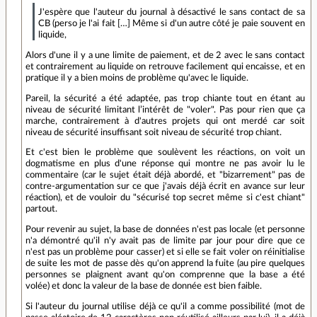
J'espère que l'auteur du journal à désactivé le sans contact de sa
CB (perso je l'ai fait […] Même si d'un autre côté je paie souvent en
liquide,
Alors d'une il y a une limite de paiement, et de 2 avec le sans contact
et contrairement au liquide on retrouve facilement qui encaisse, et en
pratique il y a bien moins de problème qu'avec le liquide.
Pareil, la sécurité a été adaptée, pas trop chiante tout en étant au
niveau de sécurité limitant l’intérêt de "voler". Pas pour rien que ça
marche, contrairement à d'autres projets qui ont merdé car soit
niveau de sécurité insuffisant soit niveau de sécurité trop chiant.
Et c'est bien le problème que soulèvent les réactions, on voit un
dogmatisme en plus d'une réponse qui montre ne pas avoir lu le
commentaire (car le sujet était déjà abordé, et "bizarrement" pas de
contre-argumentation sur ce que j'avais déjà écrit en avance sur leur
réaction), et de vouloir du "sécurisé top secret même si c'est chiant"
partout.
Pour revenir au sujet, la base de données n'est pas locale (et personne
n'a démontré qu'il n'y avait pas de limite par jour pour dire que ce
n'est pas un problème pour casser) et si elle se fait voler on réinitialise
de suite les mot de passe dès qu'on apprend la fuite (au pire quelques
personnes se plaignent avant qu'on comprenne que la base a été
volée) et donc la valeur de la base de donnée est bien faible.
Si l'auteur du journal utilise déjà ce qu'il a comme possibilité (mot de