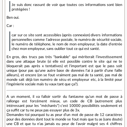
Je suis donc rassuré de voir que toutes ces informations sont bien
protégées !
Ben oui.
Car :
car sur ce site sont accessibles (après connexion) divers informations
personnelles comme l'adresse postale, le numéro de sécurité sociale,
le numéro de téléphone, le nom de mon employeur, la date d'entrée
chez mon employeur, sans oublier tout ce qui est santé.
En gros, des trucs pas très "bankable" qui mériterait l’investissement
dans une attaque brute (si elle est possible contre le site qui ne te
bloquerait pas après x tentatives) et l'important est que le pass soit
unique (pour pas qu'une autre base de données l'ai à partir d'une faille
ailleurs), et encore (on se fout vraiment pas mal de ta santé, pas mal de
monde sait déjà ton numéro de sécu et employeur etc, à la limité pour
l’ingénierie sociale mais tu vaux tant que ça?).
A un moment, il va falloir sortir du fantasme qu'un mot de passe à
rallonge est forcément mieux, un code de CB (autrement plus
intéressant pour les "méchants") c'est 10000 possibilités seulement et
ça suffit car tu ne peux pas essayer plus de 3x.
Demandes-toi pourquoi tu as peur d'un mot de passe de 12 caractères
pour des données dont tout le monde se fout mais que tu as (sans doute)
une CB et que tu n'as jamais eu peur de l'avoir malgré ses 4 chiffres