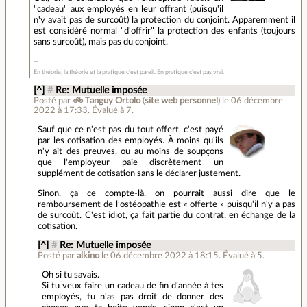
"cadeau" aux employés en leur offrant (puisqu'il
n'y avait pas de surcoût) la protection du conjoint. Apparemment il
est considéré normal "d'offrir" la protection des enfants (toujours
sans surcoût), mais pas du conjoint.
En théorie, la théorie et la pratique c'est pareil. En pratique c'est pas vrai.
[^]
#
Re: Mutuelle imposée
Posté par
🚲 Tanguy Ortolo
(
site web personnel
)
le 06 décembre
2022 à 17:33
.
Évalué à
7
.
Sauf que ce n'est pas du tout offert, c'est payé
par les cotisation des employés. À moins qu'ils
n'y ait des preuves, ou au moins de soupçons
que l'employeur paie discrètement un
supplément de cotisation sans le déclarer justement.
Sinon, ça ce compte-là, on pourrait aussi dire que le
remboursement de l’ostéopathie est « offerte » puisqu'il n'y a pas
de surcoût. C'est idiot, ça fait partie du contrat, en échange de la
cotisation.
[^]
#
Re: Mutuelle imposée
Posté par
alkino
le 06 décembre 2022 à 18:15
.
Évalué à
5
.
Oh si tu savais.
Si tu veux faire un cadeau de fin d'année à tes
employés, tu n'as pas droit de donner des