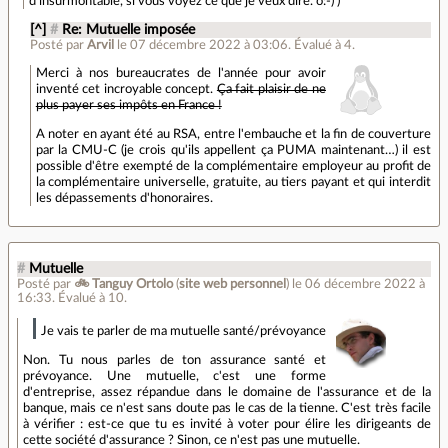
d'insurmontable, si vous voyez ce que je veux dire. o:-) )
[^]
#
Re: Mutuelle imposée
Posté par
Arvil
le 07 décembre 2022 à 03:06
.
Évalué à
4
.
Merci à nos bureaucrates de l'année pour avoir
inventé cet incroyable concept.
Ça fait plaisir de ne
plus payer ses impôts en France !
A noter en ayant été au RSA, entre l'embauche et la fin de couverture
par la CMU-C (je crois qu'ils appellent ça PUMA maintenant…) il est
possible d'être exempté de la complémentaire employeur au profit de
la complémentaire universelle, gratuite, au tiers payant et qui interdit
les dépassements d'honoraires.
#
Mutuelle
Posté par
🚲 Tanguy Ortolo
(
site web personnel
)
le 06 décembre 2022 à
16:33
.
Évalué à
10
.
Je vais te parler de ma mutuelle santé/prévoyance
Non. Tu nous parles de ton assurance santé et
prévoyance. Une mutuelle, c'est une forme
d'entreprise, assez répandue dans le domaine de l'assurance et de la
banque, mais ce n'est sans doute pas le cas de la tienne. C'est très facile
à vérifier : est-ce que tu es invité à voter pour élire les dirigeants de
cette société d'assurance ? Sinon, ce n'est pas une mutuelle.