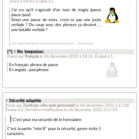
2022 à 18:50
.
Évalué à
2
.
J'ai cru qu'il s'agissait d'un tour de magie (passe
passe quoi)
Sinon une passe de mots, n'est-ce pas une joute
verbale ? Du coup avec des phrases ça devient …
une bataille verbale ?
“It is seldom that liberty of any kind is lost all at once.” ― David Hume
[^]
#
Re: keepassxc
Posté par
François
le 06 décembre 2022 à 18:31
.
Évalué à
1
.
En français: phrase de passe
En anglais : passphrase
#
Sécurité adaptée
Posté par
Zenitram
(
site web personnel
)
le 06 décembre 2022 à 11:28
.
Évalué à
0
.
Dernière modification le 06 décembre 2022 à 11:33.
C'est pour ma sécurité dit le formulaire.
C'est la partie "mini 8" pour la sécurité, genre évite 1
caractère.