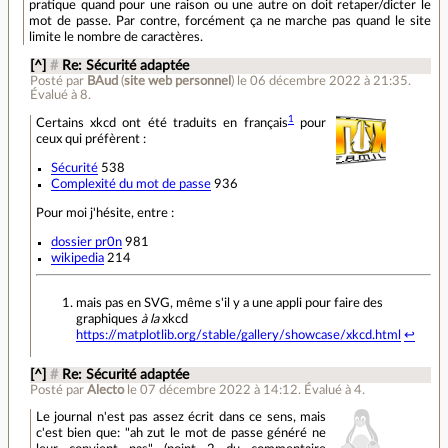
pratique quand pour une raison ou une autre on doit retaper/dicter le
mot de passe. Par contre, forcément ça ne marche pas quand le site
limite le nombre de caractères.
[^]
#
Re: Sécurité adaptée
Posté par
BAud
(
site web personnel
)
le 06 décembre 2022 à 21:35
.
Évalué à
8
.
1
Certains xkcd ont été traduits en français
pour
ceux qui préfèrent :
Sécurité
538
Complexité du mot de passe
936
Pour moi j'hésite, entre :
dossier pr0n
981
wikipedia
214
mais pas en SVG, même s'il y a une appli pour faire des
graphiques
à la
xkcd
https://matplotlib.org/stable/gallery/showcase/xkcd.html
↩
[^]
#
Re: Sécurité adaptée
Posté par
Alecto
le 07 décembre 2022 à 14:12
.
Évalué à
4
.
Le journal n'est pas assez écrit dans ce sens, mais
c'est bien que: "ah zut le mot de passe généré ne