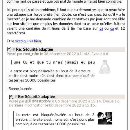
comme mot de passe et que pas mal de monde aimerait bien connaitre.
Ici, pour qu'il y ai un problème, il faut que tu démontres que tu peux faire
une attaque par force brute (j'en doute, ce n'est pas chez toi qu'il y a le
"secret", et je me demande combien de tentatives par jour sont possible
sur leur site) et que en plus les données dont tu as peur qu'elles fuitent
valent une centaine de millions de $ (je me base sur
ça
ou
ça
et 12
caractères).
Et le
xkcd qui va bien
.
[^]
#
Re: Sécurité adaptée
Posté par
root_rtfm
le 06 décembre 2022 à 11:46
.
Évalué à
6
.
La carte est bloquée/avalée au bout de 3 erreurs …
le site c'est moins sûr, c'est donc plus compliqué de
tester les 10000 possibilités
Bonne journée
[^]
#
Re: Sécurité adaptée
Posté par
gUI
(
Mastodon
)
le 06 décembre 2022 à 15:14
.
Évalué à
6
.
Dernière modification le 06 décembre 2022 à 15:16.
La carte est bloquée/avalée au bout de 3
erreurs … le site c'est moins sûr, c'est donc plus
compliqué de tester les 10000 possibilités