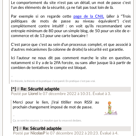
Le comportement du site n'est pas un détail, un mot de passe c'est
l'un des éléments de la sécurité, ça ne fait pas tout loin de là.
Par exemple si on regarde cette
page de la CNIL
(aller à "Trois
politiques de mots de passe au niveau équivalent") c'est
complètement contre intuitif : on voit qu'ils recommandant une
entropie minimum de 80 pour un simple blog, de 50 pour un site de e-
commerce et de 13 pour une carte bancaire !
C'est parce que c'est au sein d'un processus complet, et que associé à
d'autres mécanismes (la colonne de droite) la sécurité est garantie.
Ici l'auteur ne nous dit pas comment marche le site en question,
notamment si il y a de la 2FA forcée, ou sans aller jusque là à partir de
combien de tentatives le compte est bloqué.
En théorie, la théorie et la pratique c'est pareil. En pratique c'est pas vrai.
[^]
#
Re: Sécurité adaptée
Posté par
Liorel
le 07 décembre 2022 à 10:31
.
Évalué à
3
.
Merci pour le lien, j'irai titiller mon RSSI au
prochain changement imposé de mot de passe.
Ça, ce sont les sources. Le mouton que tu veux est dedans.
[^]
#
Re: Sécurité adaptée
Posté par
NicolasP
le 07 décembre 2022 à 20:23
.
Évalué à
4
.