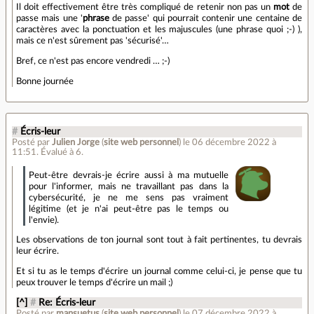
Il doit effectivement être très compliqué de retenir non pas un
mot
de
passe mais une '
phrase
de passe' qui pourrait contenir une centaine de
caractères avec la ponctuation et les majuscules (une phrase quoi ;-) ),
mais ce n'est sûrement pas 'sécurisé'…
Bref, ce n'est pas encore vendredi … ;-)
Bonne journée
#
Écris-leur
Posté par
Julien Jorge
(
site web personnel
)
le 06 décembre 2022 à
11:51
.
Évalué à
6
.
Peut-être devrais-je écrire aussi à ma mutuelle
pour l'informer, mais ne travaillant pas dans la
cybersécurité, je ne me sens pas vraiment
légitime (et je n'ai peut-être pas le temps ou
l'envie).
Les observations de ton journal sont tout à fait pertinentes, tu devrais
leur écrire.
Et si tu as le temps d'écrire un journal comme celui-ci, je pense que tu
peux trouver le temps d'écrire un mail ;)
[^]
#
Re: Écris-leur
Posté par
mansuetus
(
site web personnel
)
le 07 décembre 2022 à