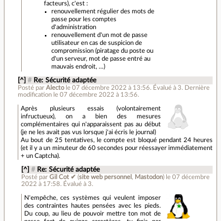
facteurs), c'est :
renouvellement régulier des mots de
passe pour les comptes
d'administration
renouvellement d'un mot de passe
utilisateur en cas de suspicion de
compromission (piratage du poste ou
d'un serveur, mot de passe entré au
mauvais endroit, …)
[^]
#
Re: Sécurité adaptée
Posté par
Alecto
le 07 décembre 2022 à 13:56
.
Évalué à
3
.
Dernière
modification le 07 décembre 2022 à 13:56.
Après plusieurs essais (volontairement
infructueux), on a bien des mesures
complémentaires qui n'apparaissent pas au début
(je ne les avait pas vus lorsque j'ai écris le journal)
Au bout de 25 tentatives, le compte est bloqué pendant 24 heures
(et il y a un minuteur de 60 secondes pour réessayer immédiatement
+ un Captcha).
[^]
#
Re: Sécurité adaptée
Posté par
Gil Cot ✔
(
site web personnel
,
Mastodon
)
le 07 décembre
2022 à 17:58
.
Évalué à
3
.
N'empêche, ces systèmes qui veulent imposer
des contraintes hautes pensées avec les pieds.
Du coup, au lieu de pouvoir mettre ton mot de