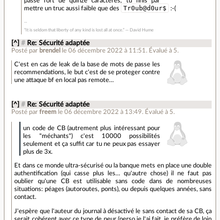
passe fort de quinze caractères, tu finis par
Tr0ub@d0ur$
mettre un truc aussi faible que des
:-(
“It is seldom that liberty of any kind is lost all at once.” ― David Hume
[^]
#
Re: Sécurité adaptée
Posté par
brendel
le 06 décembre 2022 à 11:51
.
Évalué à
5
.
C'est en cas de leak de la base de mots de passe les
recommendations, le but c'est de se proteger contre
une attaque bf en local pas remote…
[^]
#
Re: Sécurité adaptée
Posté par
freem
le 06 décembre 2022 à 13:49
.
Évalué à
5
.
un code de CB (autrement plus intéressant pour
les "méchants") c'est 10000 possibilités
seulement et ça suffit car tu ne peux pas essayer
plus de 3x.
Et dans ce monde ultra-sécurisé ou la banque mets en place une double
authentification (qui casse plus les… qu'autre chose) il ne faut pas
oublier qu'une CB est utilisable sans code dans de nombreuses
situations: péages (autoroutes, ponts), ou depuis quelques années, sans
contact.
J'espère que l'auteur du journal à désactivé le sans contact de sa CB, ça
serait cohérent avec ce type de peur (perso je l'ai fait, je préfère de loin