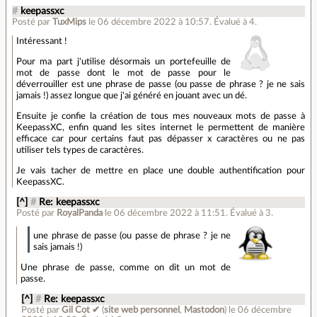
#
keepassxc
Posté par
TuxMips
le 06 décembre 2022 à 10:57
.
Évalué à
4
.
Intéressant !
Pour ma part j'utilise désormais un portefeuille de
mot de passe dont le mot de passe pour le
déverrouiller est une phrase de passe (ou passe de phrase ? je ne sais
jamais !) assez longue que j'ai généré en jouant avec un dé.
Ensuite je confie la création de tous mes nouveaux mots de passe à
KeepassXC, enfin quand les sites internet le permettent de manière
efficace car pour certains faut pas dépasser x caractères ou ne pas
utiliser tels types de caractères.
Je vais tacher de mettre en place une double authentification pour
KeepassXC.
[^]
#
Re: keepassxc
Posté par
RoyalPanda
le 06 décembre 2022 à 11:51
.
Évalué à
3
.
une phrase de passe (ou passe de phrase ? je ne
sais jamais !)
Une phrase de passe, comme on dit un mot de
passe.
[^]
#
Re: keepassxc
Posté par
Gil Cot ✔
(
site web personnel
,
Mastodon
)
le 06 décembre