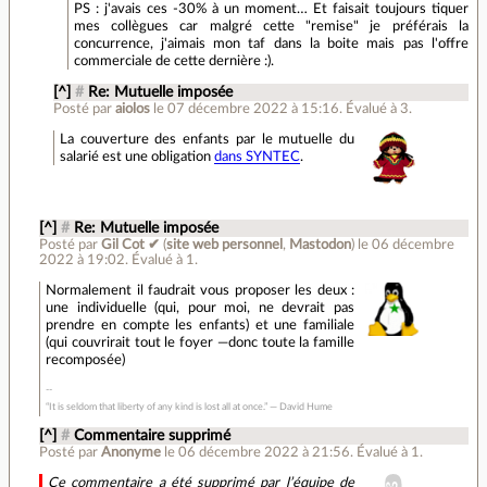
PS : j'avais ces -30% à un moment… Et faisait toujours tiquer
mes collègues car malgré cette "remise" je préférais la
concurrence, j'aimais mon taf dans la boite mais pas l'offre
commerciale de cette dernière :).
[^]
#
Re: Mutuelle imposée
Posté par
aiolos
le 07 décembre 2022 à 15:16
.
Évalué à
3
.
La couverture des enfants par le mutuelle du
salarié est une obligation
dans SYNTEC
.
[^]
#
Re: Mutuelle imposée
Posté par
Gil Cot ✔
(
site web personnel
,
Mastodon
)
le 06 décembre
2022 à 19:02
.
Évalué à
1
.
Normalement il faudrait vous proposer les deux :
une individuelle (qui, pour moi, ne devrait pas
prendre en compte les enfants) et une familiale
(qui couvrirait tout le foyer —donc toute la famille
recomposée)
“It is seldom that liberty of any kind is lost all at once.” ― David Hume
[^]
#
Commentaire supprimé
Posté par
Anonyme
le 06 décembre 2022 à 21:56
.
Évalué à
1
.
Ce commentaire a été supprimé par l’équipe de