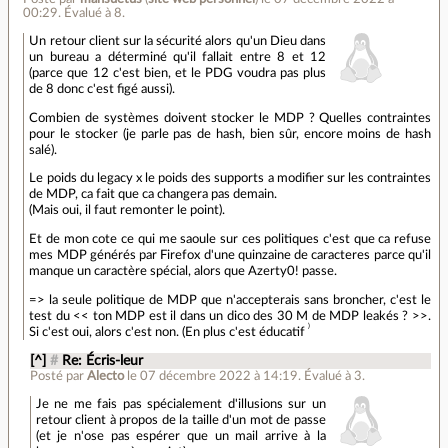
00:29
.
Évalué à
8
.
Un retour client sur la sécurité alors qu'un Dieu dans
un bureau a déterminé qu'il fallait entre 8 et 12
(parce que 12 c'est bien, et le PDG voudra pas plus
de 8 donc c'est figé aussi).
Combien de systèmes doivent stocker le MDP ? Quelles contraintes
pour le stocker (je parle pas de hash, bien sûr, encore moins de hash
salé).
Le poids du legacy x le poids des supports a modifier sur les contraintes
de MDP, ca fait que ca changera pas demain.
(Mais oui, il faut remonter le point).
Et de mon cote ce qui me saoule sur ces politiques c'est que ca refuse
mes MDP générés par Firefox d'une quinzaine de caracteres parce qu'il
manque un caractère spécial, alors que Azerty0! passe.
=> la seule politique de MDP que n'accepterais sans broncher, c'est le
test du << ton MDP est il dans un dico des 30 M de MDP leakés ? >>.
)
Si c'est oui, alors c'est non. (En plus c'est éducatif
[^]
#
Re: Écris-leur
Posté par
Alecto
le 07 décembre 2022 à 14:19
.
Évalué à
3
.
Je ne me fais pas spécialement d'illusions sur un
retour client à propos de la taille d'un mot de passe
(et je n'ose pas espérer que un mail arrive à la