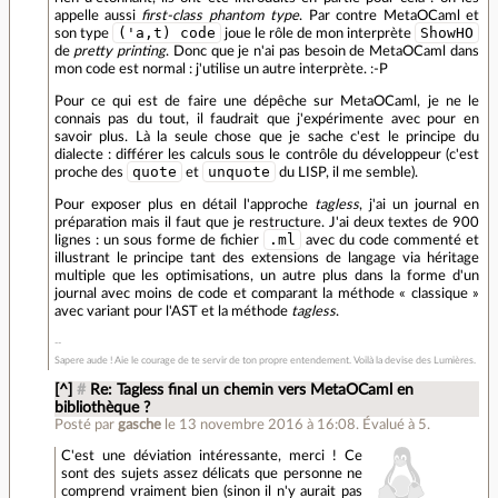
appelle aussi
first-class phantom type
. Par contre MetaOCaml et
('a,t) code
ShowHO
son type
joue le rôle de mon interprète
de
pretty printing
. Donc que je n'ai pas besoin de MetaOCaml dans
mon code est normal : j'utilise un autre interprète. :-P
Pour ce qui est de faire une dépêche sur MetaOCaml, je ne le
connais pas du tout, il faudrait que j'expérimente avec pour en
savoir plus. Là la seule chose que je sache c'est le principe du
dialecte : différer les calculs sous le contrôle du développeur (c'est
quote
unquote
proche des
et
du LISP, il me semble).
Pour exposer plus en détail l'approche
tagless
, j'ai un journal en
préparation mais il faut que je restructure. J'ai deux textes de 900
.ml
lignes : un sous forme de fichier
avec du code commenté et
illustrant le principe tant des extensions de langage via héritage
multiple que les optimisations, un autre plus dans la forme d'un
journal avec moins de code et comparant la méthode « classique »
avec variant pour l'AST et la méthode
tagless
.
Sapere aude ! Aie le courage de te servir de ton propre entendement. Voilà la devise des Lumières.
[^]
#
Re: Tagless final un chemin vers MetaOCaml en
bibliothèque ?
Posté par
gasche
le 13 novembre 2016 à 16:08
.
Évalué à
5
.
C'est une déviation intéressante, merci ! Ce
sont des sujets assez délicats que personne ne
comprend vraiment bien (sinon il n'y aurait pas