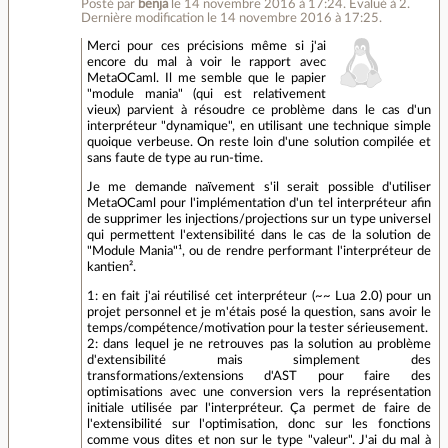
Posté par
benja
le 14 novembre 2016 à 17:24
.
Évalué à
2
.
Dernière modification le 14 novembre 2016 à 17:25.
Merci pour ces précisions même si j'ai
encore du mal à voir le rapport avec
MetaOCaml. Il me semble que le papier
"module mania" (qui est relativement
vieux) parvient à résoudre ce problème dans le cas d'un
interpréteur "dynamique", en utilisant une technique simple
quoique verbeuse. On reste loin d'une solution compilée et
sans faute de type au run-time.
Je me demande naïvement s'il serait possible d'utiliser
MetaOCaml pour l'implémentation d'un tel interpréteur afin
de supprimer les injections/projections sur un type universel
qui permettent l'extensibilité dans le cas de la solution de
"Module Mania"¹, ou de rendre performant l'interpréteur de
kantien².
1: en fait j'ai réutilisé cet interpréteur (~~ Lua 2.0) pour un
projet personnel et je m'étais posé la question, sans avoir le
temps/compétence/motivation pour la tester sérieusement.
2: dans lequel je ne retrouves pas la solution au problème
d'extensibilité mais simplement des
transformations/extensions d'AST pour faire des
optimisations avec une conversion vers la représentation
initiale utilisée par l'interpréteur. Ça permet de faire de
l'extensibilité sur l'optimisation, donc sur les fonctions
comme vous dites et non sur le type "valeur". J'ai du mal à