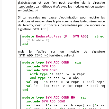
d'abstraction et que l'on peut étendre via la directive
include
. La méthode
finale
avec les modules est du
shallow
embedding
. :-)
Si tu regardes ma passe d'optimisation pour réduire les
additions et rentrer dans la pile comme dans la deuxième leçon
de Jeremy, c'est un foncteur paramétrisé par une module de
SYM_ADD
signature
:
module
ReduceAddPass
(
F
:
SYM_ADD
)
=
struct
(* blabla *)
end
mais je l'utilise sur un module de signature
SYM_ADD_COND_HO
qui étend celle-ci :
module
type
SYM_ADD_COND
=
sig
include
SYM_ADD
include
SYM_COND
with
type
'
a
repr
:=
'
a
repr
and
type
'
a
obs
:=
'
a
obs
val
eq
:
'
a
repr
->
'
a
repr
->
bool
repr
val
lt
:
int
repr
->
int
repr
->
bool
repr
end
module
type
SYM_ADD_COND_HO
=
sig
include
SYM_ADD_COND
val
lam
:
(
'
a
repr
->
'
b
repr
)
->
(
'
a
->
'