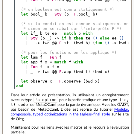
(* un booléen est connu statiquement *)
let
bool_
b
=
Stv
(
b
,
F
.
bool_
b
)
(* si la condition est connue statiquement on é
   * sinon on se rabat sur l'interprète F *)
let
if_
b
te
ee
=
match
b
with
|
Stv
(
b
,_)
->
if
b
then
te
()
else
ee
()
|
_
->
fwd
@@
F
.
if_
(
bwd
b
)
(
fun
()
->
bwd
@@
(* pour les fonctions on les applique *)
let
lam
f
=
Fun
f
let
app
f
x
=
match
f
with
|
Fun
f
->
f
x
|
_
->
fwd
@@
F
.
app
(
bwd
f
)
(
bwd
x
)
let
observe
x
=
F
.
observe
(
bwd
x
)
end
Dans leur article de présentation, ils utilisaient un enregistrement
'a option
('c,
avec un type
pour la partie statique et une type
t) code
de MetaOCaml pour la partie dynamique. Avec les GADT,
pas besoin de MetaOCaml. L'idée est reprise du tutoriel
Modular,
composable, typed optimizations in the tagless-final style
sur le site
de Oleg.
Maintenant pour les liens avec les macros et le recours à l'évaluation
partielle :