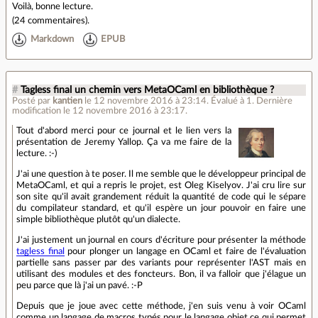
Voilà, bonne lecture.
(
24 commentaires
).
Markdown
EPUB
#
Tagless final un chemin vers MetaOCaml en bibliothèque ?
Posté par
kantien
le 12 novembre 2016 à 23:14
.
Évalué à
1
.
Dernière
modification le 12 novembre 2016 à 23:17.
Tout d'abord merci pour ce journal et le lien vers la
présentation de Jeremy Yallop. Ça va me faire de la
lecture. :-)
J'ai une question à te poser. Il me semble que le développeur principal de
MetaOCaml, et qui a repris le projet, est Oleg Kiselyov. J'ai cru lire sur
son site qu'il avait grandement réduit la quantité de code qui le sépare
du compilateur standard, et qu'il espère un jour pouvoir en faire une
simple bibliothèque plutôt qu'un dialecte.
J'ai justement un journal en cours d'écriture pour présenter la méthode
tagless final
pour plonger un langage en OCaml et faire de l'évaluation
partielle sans passer par des variants pour représenter l'AST mais en
utilisant des modules et des foncteurs. Bon, il va falloir que j'élague un
peu parce que là j'ai un pavé. :-P
Depuis que je joue avec cette méthode, j'en suis venu à voir OCaml
comme un langage de macros typés pour le langage objet ce qui permet