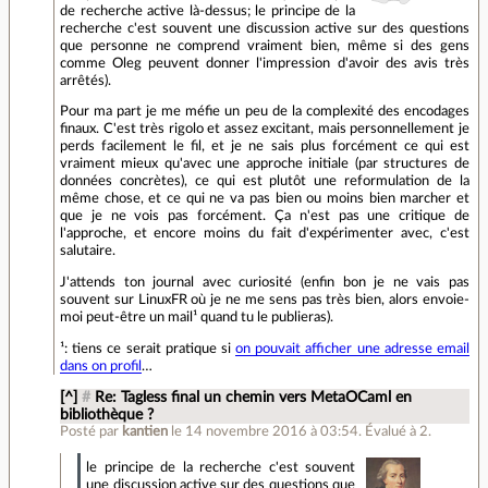
de recherche active là-dessus; le principe de la
recherche c'est souvent une discussion active sur des questions
que personne ne comprend vraiment bien, même si des gens
comme Oleg peuvent donner l'impression d'avoir des avis très
arrêtés).
Pour ma part je me méfie un peu de la complexité des encodages
finaux. C'est très rigolo et assez excitant, mais personnellement je
perds facilement le fil, et je ne sais plus forcément ce qui est
vraiment mieux qu'avec une approche initiale (par structures de
données concrètes), ce qui est plutôt une reformulation de la
même chose, et ce qui ne va pas bien ou moins bien marcher et
que je ne vois pas forcément. Ça n'est pas une critique de
l'approche, et encore moins du fait d'expérimenter avec, c'est
salutaire.
J'attends ton journal avec curiosité (enfin bon je ne vais pas
souvent sur LinuxFR où je ne me sens pas très bien, alors envoie-
moi peut-être un mail¹ quand tu le publieras).
¹: tiens ce serait pratique si
on pouvait afficher une adresse email
dans on profil
…
[^]
#
Re: Tagless final un chemin vers MetaOCaml en
bibliothèque ?
Posté par
kantien
le 14 novembre 2016 à 03:54
.
Évalué à
2
.
le principe de la recherche c'est souvent
une discussion active sur des questions que