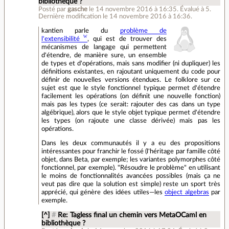
bibliothèque ?
Posté par
gasche
le 14 novembre 2016 à 16:35
.
Évalué à
5
.
Dernière modification le 14 novembre 2016 à 16:36.
kantien parle du
problème de
l'extensibilité
, qui est de trouver des
mécanismes de langage qui permettent
d'étendre, de manière sure, un ensemble
de types et d'opérations, mais sans modifier (ni dupliquer) les
définitions existantes, en rajoutant uniquement du code pour
définir de nouvelles versions étendues. Le folklore sur ce
sujet est que le style fonctionnel typique permet d'étendre
facilement les opérations (on définit une nouvelle fonction)
mais pas les types (ce serait: rajouter des cas dans un type
algébrique), alors que le style objet typique permet d'étendre
les types (on rajoute une classe dérivée) mais pas les
opérations.
Dans les deux communautés il y a eu des propositions
intéressantes pour franchir le fossé (l'héritage par famille côté
objet, dans Beta, par exemple; les variantes polymorphes côté
fonctionnel, par exemple). "Résoudre le problème" en utilisant
le moins de fonctionnalités avancées possibles (mais ça ne
veut pas dire que la solution est simple) reste un sport très
apprécié, qui génère des idées utiles—les
object algebras
par
exemple.
[^]
#
Re: Tagless final un chemin vers MetaOCaml en
bibliothèque ?