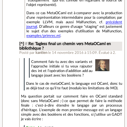
"statiquement" (qui est connue en regardant la source de
l'objet représenté).
Dans ce cas MetaOCaml est à comparer avec la production
d'une représentation intermédiaire pour la compilation; par
exemple LLVM, mais aussi Malfunction, cf.
précédent
journal
. D'ailleurs ce genre d'usage "staging" est justement
le sujet d'un des exemples d'utilisation de Malfunction,
examples/primrec.ml
.
[^]
#
Re: Tagless final un chemin vers MetaOCaml en
bibliothèque ?
Posté par
kantien
le 14 novembre 2016 à 15:09
.
Évalué à
2
.
Comment fais-tu avec des variants et
l'approche initiale si tu veux rajouter
des int et l'opération d'addition add au
langage jouet avec les booléens ?
Dans le cas de metaOCaml, le language est OCaml, donc tu
as déjà tout ce qu'il te faut (modulo les limitations de MO).
Ma question portait sur comment faire en OCaml standard
(donc sans MetaOCaml ;-) ce que permet de faire la méthode
finale : c'est-à-dire étendre le langage par un processus
d'héritage. L'exemple de mon premier message est un langage
simple avec des booléens et des fonctions, si j'utilise un GADT
je vais écrire :