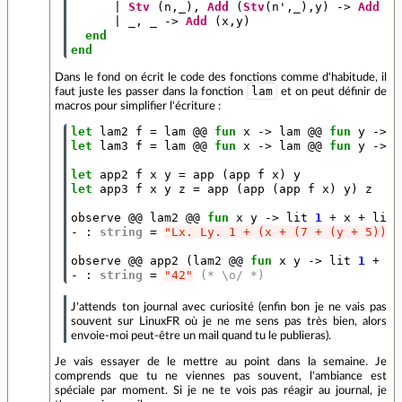
|
Stv
(
n
,_),
Add
(
Stv
(
n'
,_),
y
)
->
Add
(
l
|
_,
_
->
Add
(
x
,
y
)
end
end
Dans le fond on écrit le code des fonctions comme d'habitude, il
lam
faut juste les passer dans la fonction
et on peut définir de
macros pour simplifier l'écriture :
let
lam2
f
=
lam
@@
fun
x
->
lam
@@
fun
y
->
f
let
lam3
f
=
lam
@@
fun
x
->
lam
@@
fun
y
->
l
let
app2
f
x
y
=
app
(
app
f
x
)
y
let
app3
f
x
y
z
=
app
(
app
(
app
f
x
)
y
)
z
observe
@@
lam2
@@
fun
x
y
->
lit
1
+
x
+
lit
-
:
string
=
"Lx. Ly. 1 + (x + (7 + (y + 5)))"
observe
@@
app2
(
lam2
@@
fun
x
y
->
lit
1
+
x
-
:
string
=
"42"
(* \o/ *)
J'attends ton journal avec curiosité (enfin bon je ne vais pas
souvent sur LinuxFR où je ne me sens pas très bien, alors
envoie-moi peut-être un mail quand tu le publieras).
Je vais essayer de le mettre au point dans la semaine. Je
comprends que tu ne viennes pas souvent, l'ambiance est
spéciale par moment. Si je ne te vois pas réagir au journal, je