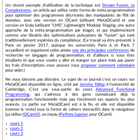
Un récent exemple d'utilisation de la technique est
Stream Fusion, to
Completeness
, un article qui utilise cette forme de méta-programmation
pour optimiser des programmes décrivants des manipulants de flôt de
données, avec une version en OCaml (utilisant MetaOCaml) et une
version en Scala (utilisant "LMS", Lightweight Modular Staging, une autre
approche de la méta-programmation par étage), et qui implémentent
comme une librairie des optimisations puissantes de "fusion" qui sont
traditionellement espérées du compilateur. (Ce travail va être présenté à
Paris en janvier 2017, puisque les universités Paris 6 et Paris 7
accueillent et organisent cette année
une des principales conférences
de
recherche en langages de programmation, et d'ailleurs si vous êtes
étudiants et que vous voulez y aller et manger sur place mais pas payer
les frais d'inscriptions vous pouvez vous
proposer comment volontaire
pour aider.)
Ne nous laissons pas distraire. Le sujet de ce journal c'est un cours sur
MetaOCaml disponible en ligne, créé par
Jeremy Yallop
à l'université de
Cambridge, C'est une sous-partie du cours
Advanced Functional
Programming
, qui s'adresse à des gens connaissant déjà la
programmation fonctionnelle mais pas forcément ses aspects les plus
avancés. La partie sur MetaOCaml est à la fin, et elle est disponible
(comme le reste) sous la forme de cahiers interactifs dans le navigateur
(ça utilise
IOCamlJS
, un noyau
IPython/Jupyter
pour OCaml):
cours 1
cours 2
cours 3