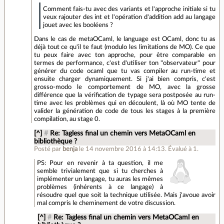
Comment fais-tu avec des variants et l'approche initiale si tu
veux rajouter des int et l'opération d'addition add au langage
jouet avec les booléens ?
Dans le cas de metaOCaml, le language est OCaml, donc tu as
déjà tout ce qu'il te faut (modulo les limitations de MO). Ce que
tu peux faire avec ton approche, pour être comparable en
termes de performance, c'est d'utiliser ton "observateur" pour
générer du code ocaml que tu vas compiler au run-time et
ensuite charger dynamiquement. Si j'ai bien compris, c'est
grosso-modo le comportement de MO, avec la grosse
différence que la vérification de typage sera postposée au run-
time avec les problèmes qui en découlent, là où MO tente de
valider la génération de code de tous les stages à la première
compilation, au stage 0.
[^]
#
Re: Tagless final un chemin vers MetaOCaml en
bibliothèque ?
Posté par
benja
le 14 novembre 2016 à 14:13
.
Évalué à
1
.
PS: Pour en revenir à ta question, il me
semble trivialement que si tu cherches à
implémenter un langage, tu auras les mêmes
problèmes (inhérents à ce langage) à
résoudre quel que soit la technique utilisée. Mais j'avoue avoir
mal compris le cheminement de votre discussion.
[^]
#
Re: Tagless final un chemin vers MetaOCaml en