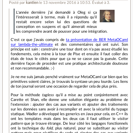
Posté par
kantien
le 13 novembre 2016 à 10:53
.
Évalué à
3
.
L'année dernière j'ai demandé à Oleg si ça
l'intéresserait à terme, mais il a répondu qu'il
restait encore selon lui des questions de
conception en suspens et qu'il aimerait mieux
les comprendre avant de pousser pour une intégration.
C'est ce que j'avais compris de
ta présentation de BER MetaOCaml
sur lambda-the-ultimate
et des commentaires qui ont suivi. Son
principe est sain : construire une tour dont on n'a pas assez étudié les
fondements, cela mène à la tour de Pise et ensuite il faut coller des
étais de tous le côtés pour que ça ne se casse pas la gueule. Cette
dernière façon de procéder est une pratique architecturale douteuse
et non recommandable. ;-)
Je ne me suis jamais penché vraiment sur MetaOCaml car bien que les
primitives soient claires, je trouvais la syntaxe un peu lourde. Les liens
de ton journal seront une occasion de regarder cela de plus près.
Pour la méthode
tagless
qu'il a mise au point conjointement avec
Carette et Shan, elle donne une solution élégante au problème de
l'extension : ajouter des cas aux variants et ajouter des traitements
sur les données sans avoir à recompiler et avec la sécurité du typage
statique. Wadler a développé les generics en Java pour cela, en C++ ils
ont les templates mais dans les deux cas il faut utiliser le
visitor
pattern
que je trouve étrange. De leur côté les langages fonctionnels
ont la technique du
fold
, plus naturel, pour se substituer au
visitor