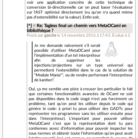
voir une application concrète de cette technique de
conversion bi-directionnelle car on peut baser l'évaluateur
sur l'AST optimisé directement (vu qu'on n'a quand même
pas d'extensibilité sur la valeur). Enfin soit.
[^]
#
Re: Tagless final un chemin vers MetaOCaml en
bibliothèque ?
Posté par
gasche
le 14 novembre 2016 à 17:43
.
Évalué à
3
.
Je me demande naïvement s'il serait
possible d'utiliser MetaOCaml pour
l'implémentation d'un tel interpréteur
afin de supprimer les
injections/projections sur un type universel qui
permettent l'extensibilité dans le cas de la solution de
"Module Mania"¹, ou de rendre performant l'interpréteur
de kantien².
Oui, ça me semble une piste à creuser (en particulier le fait
que certaines fonctionnalités avancées de OCaml ne soit
pas disponibles dans le code stagé n'est pas forcément un
problème, tant qu'on peut les utiliser depuis le code qui
génère le code: à priori tu peux utiliser des GADTs pour
représenter tes programmes sans les utiliser ensuite pour
dans l'interpréteur). L'important pour pouvoir utiliser
MetaOCaml c'est que la représentation dont tu pars
contiennes assez d'information pour pouvoir inspecter les
sous-termes et obtenir toute l'information qu'on peut avoir