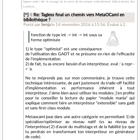
Sapere aude ! Aie le courage de te servir de ton propre entendement. Voilà la devise des
Lumières.
[^]
#
Re: Tagless final un chemin vers MetaOCaml en
bibliothèque ?
Posté par
benja
le 14 novembre 2016 à 15:56
.
Évalué à
2
.
fonction de type int -> int -> int sous sa
forme optimisée
1) le type "optimisé" est une conséquence
de l'utilisation des GADT et ne présume en rien de l'efficacité
de l'implémentation
2) de fait, tu as encore besoin d'un interprêteur, eval : 'a repr -
> 'a.
Ne te méprends pas sur mon commentaire, je trouve cette
technique intéressante, de part justement du trade-off facilité
d'implémentation vs performance inhérent à tout
interpréteur. J'aime bien aussi utiliser les modules; j'en profite
pour te conseiller la lecture du papier "module mania" qui
explique comment faire un interpréteur "extensible" sans gadt
et sans first-class module.
Metaocaml joue dans une autre catégorie en permettant 1) de
spécialiser/optimiser au niveau natif (vs au niveau de
l'interpréteur) 2) d'avoir du multistage et de la fiabilité (ce que
tu perdrais en transformant ton interpréteur en générateur
de code).