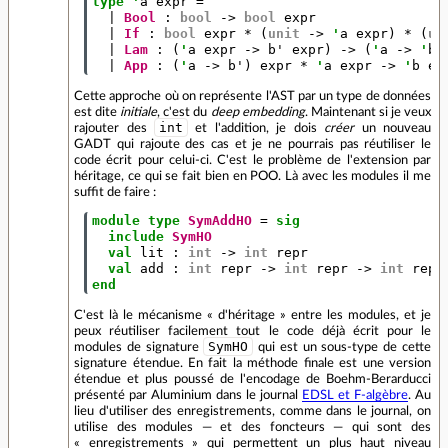
type
'
a
expr
=
|
Bool
:
bool
->
bool
expr
|
If
:
bool
expr
*
(
unit
->
'
a
expr
)
*
(
un
|
Lam
:
(
'
a
expr
->
b'
expr
)
->
(
'
a
->
'
b
)
|
App
:
(
'
a
->
b'
)
expr
*
'
a
expr
->
'
b
ex
Cette approche où on représente l'AST par un type de données
est dite
initiale
, c'est du
deep embedding
. Maintenant si je veux
int
rajouter des
et l'addition, je dois
créer
un nouveau
GADT qui rajoute des cas et je ne pourrais pas réutiliser le
code écrit pour celui-ci. C'est le problème de l'extension par
héritage, ce qui se fait bien en POO. Là avec les modules il me
suffit de faire :
module
type
SymAddHO
=
sig
include
SymHO
val
lit
:
int
->
int
repr
val
add
:
int
repr
->
int
repr
->
int
repr
end
C'est là le mécanisme « d'héritage » entre les modules, et je
peux réutiliser facilement tout le code déjà écrit pour le
SymHO
modules de signature
qui est un sous-type de cette
signature étendue. En fait la méthode finale est une version
étendue et plus poussé de l'encodage de Boehm-Berarducci
présenté par Aluminium dans le journal
EDSL et F-algèbre
. Au
lieu d'utiliser des enregistrements, comme dans le journal, on
utilise des modules — et des foncteurs — qui sont des
« enregistrements » qui permettent un plus haut niveau