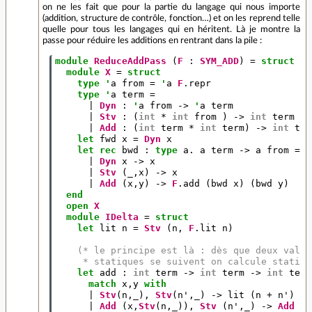
on ne les fait que pour la partie du langage qui nous importe
(addition, structure de contrôle, fonction…) et on les reprend telle
quelle pour tous les langages qui en héritent. Là je montre la
passe pour réduire les additions en rentrant dans la pile :
module
ReduceAddPass
(
F
:
SYM_ADD
)
=
struct
module
X
=
struct
type
'
a
from
=
'
a
F
.
repr
type
'
a
term
=
|
Dyn
:
'
a
from
->
'
a
term
|
Stv
:
(
int
*
int
from
)
->
int
term
|
Add
:
(
int
term
*
int
term
)
->
int
ter
let
fwd
x
=
Dyn
x
let
rec
bwd
:
type
a
.
a
term
->
a
from
=
f
|
Dyn
x
->
x
|
Stv
(_,
x
)
->
x
|
Add
(
x
,
y
)
->
F
.
add
(
bwd
x
)
(
bwd
y
)
end
open
X
module
IDelta
=
struct
let
lit
n
=
Stv
(
n
,
F
.
lit
n
)
(* le principe est là : dès que deux valeu
     * statiques se suivent on calcule statiqu
let
add
:
int
term
->
int
term
->
int
term
match
x
,
y
with
|
Stv
(
n
,_),
Stv
(
n'
,_)
->
lit
(
n
+
n'
)
|
Add
(
x
,
Stv
(
n
,_)),
Stv
(
n'
,_)
->
Add
(
x