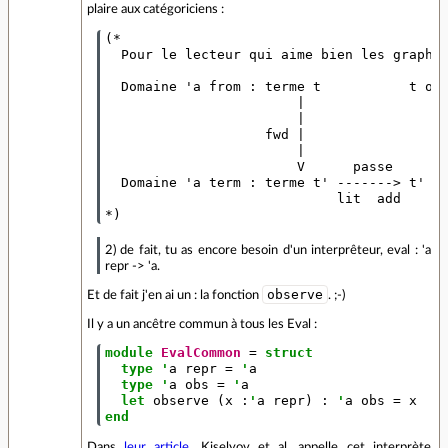
plaire aux catégoriciens :
(*

  Pour le lecteur qui aime bien les graphes
  Domaine 'a from : terme t           t opt
                        |                  
                        |                  
                    fwd |                  
                        |                  
                        V      passe       
  Domaine 'a term : terme t' -------> t' op
                             lit  add

2) de fait, tu as encore besoin d'un interprêteur, eval : 'a
repr -> 'a.
observe
Et de fait j'en ai un : la fonction
. ;-)
Il y a un ancêtre commun à tous les Eval :
module
EvalCommon
=
struct
type
'
a
repr
=
'
a
type
'
a
obs
=
'
a
let
observe
(
x
:
'
a
repr
)
:
'
a
obs
=
x
end
Dans
leur article
, Kiselyov et al. appelle cet interprète