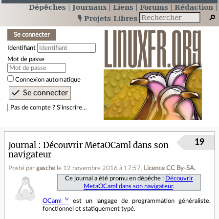
Dépêches
Journaux
Liens
Forums
Rédaction
🎙️ Projets Libres
Se connecter
Identifiant
Mot de passe
Connexion automatique
Pas de compte ? S’inscrire…
19
Journal
Découvrir MetaOCaml dans son
navigateur
Posté par
gasche
le 12 novembre 2016 à 17:57
.
Licence CC By‑SA.
Ce journal a été promu en dépêche :
Découvrir
MetaOCaml dans son navigateur
.
OCaml
est un langage de programmation généraliste,
fonctionnel et statiquement typé.