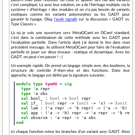
pattern
mais pour réutiliser du code et ajouter des cas aux variants
c'est compliqué. Là avec leur solution, on a de l'héritage multiple via le
système « d'héritage » des modules et on n'a pas besoin de variants
exotiques comme les variants polymorphes ou les GADT pour
garantir le typage. Oleg
l'avait signalé
sur la discussion « GADT vs.
Type Classes ».
Là où je vois une ouverture vers MetaOCaml en OCaml standard,
c'est dans la combinaison de cette méthode avec les GADT pour
l'évaluation partielle. Dans l'article dont j'ai donné le lien dans mon
précédent message, ils utilisent MetaOCaml pour faire de l'évaluation
partielle et jouer sur deux niveaux : statique et dynamique. Avec les
GADT, on peut s'en passer ! :-)
Un exemple rapide. On prend un langage simple avec des booléens, la
structure de contrôle if-then-else et des fonctions. Dans leur
approche, le langage est défini par la signature suivante :
module
type
SymHO
=
sig
type
'
a
repr
type
'
a
obs
val
bool_
:
bool
->
bool
repr
val
if_
:
bool
repr
->
(
unit
->
'
x
)
->
(
unit
->
val
lam
:
(
'
a
repr
->
'
b
repr
)
->
(
'
a
->
'
b
)
re
val
app
:
(
'
a
->
'
b
)
repr
->
'
a
repr
->
'
b
repr
val
observe
:
'
a
repr
->
'
a
obs
end
Ici chaque fonction mime les branches d'un variant avec GADT. Ainsi