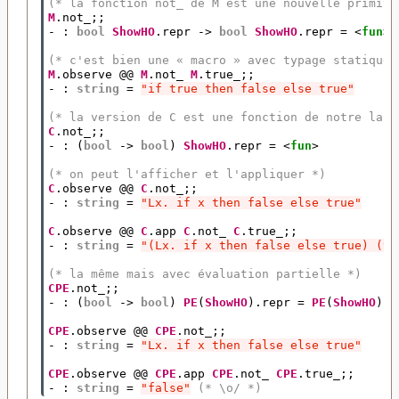
(* la fonction not_ de M est une nouvelle primiti
M
.
not_
;;
-
:
bool
ShowHO
.
repr
->
bool
ShowHO
.
repr
=
<
fun
>
(* c'est bien une « macro » avec typage statique 
M
.
observe
@@
M
.
not_
M
.
true_
;;
-
:
string
=
"if true then false else true"
(* la version de C est une fonction de notre lang
C
.
not_
;;
-
:
(
bool
->
bool
)
ShowHO
.
repr
=
<
fun
>
(* on peut l'afficher et l'appliquer *)
C
.
observe
@@
C
.
not_
;;
-
:
string
=
"Lx. if x then false else true"
C
.
observe
@@
C
.
app
C
.
not_
C
.
true_
;;
-
:
string
=
"(Lx. if x then false else true) (tr
(* la même mais avec évaluation partielle *)
CPE
.
not_
;;
-
:
(
bool
->
bool
)
PE
(
ShowHO
).
repr
=
PE
(
ShowHO
).
F
CPE
.
observe
@@
CPE
.
not_
;;
-
:
string
=
"Lx. if x then false else true"
CPE
.
observe
@@
CPE
.
app
CPE
.
not_
CPE
.
true_
;;
-
:
string
=
"false"
(* \o/ *)