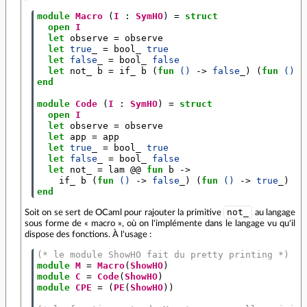
module
Macro
(
I
:
SymHO
)
=
struct
open
I
let
observe
=
observe
let
true
_
=
bool_
true
let
false
_
=
bool_
false
let
not_
b
=
if_
b
(
fun
()
->
false
_)
(
fun
()
-
end
module
Code
(
I
:
SymHO
)
=
struct
open
I
let
observe
=
observe
let
app
=
app
let
true
_
=
bool_
true
let
false
_
=
bool_
false
let
not_
=
lam
@@
fun
b
->
if_
b
(
fun
()
->
false
_)
(
fun
()
->
true
_)
end
not_
Soit on se sert de OCaml pour rajouter la primitive
au langage
sous forme de « macro », où on l'implémente dans le langage vu qu'il
dispose des fonctions. À l'usage :
(* le module ShowHO fait du pretty printing *)
module
M
=
Macro
(
ShowHO
)
module
C
=
Code
(
ShowHO
)
module
CPE
=
(
PE
(
ShowHO
))