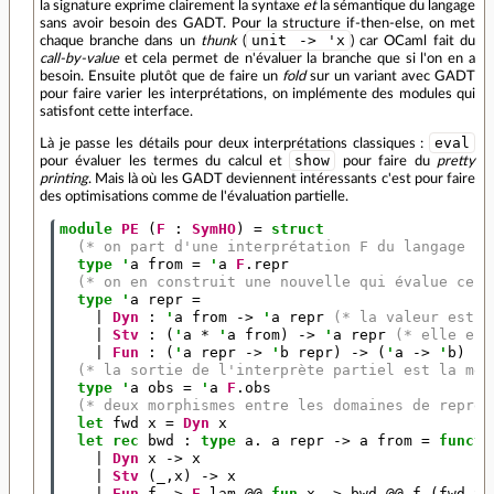
la signature exprime clairement la syntaxe
et
la sémantique du langage
sans avoir besoin des GADT. Pour la structure if-then-else, on met
unit -> 'x
chaque branche dans un
thunk
(
) car OCaml fait du
call-by-value
et cela permet de n'évaluer la branche que si l'on en a
besoin. Ensuite plutôt que de faire un
fold
sur un variant avec GADT
pour faire varier les interprétations, on implémente des modules qui
satisfont cette interface.
eval
Là je passe les détails pour deux interprétations classiques :
show
pour évaluer les termes du calcul et
pour faire du
pretty
printing
. Mais là où les GADT deviennent intéressants c'est pour faire
des optimisations comme de l'évaluation partielle.
module
PE
(
F
:
SymHO
)
=
struct
(* on part d'une interprétation F du langage *)
type
'
a
from
=
'
a
F
.
repr
(* on en construit une nouvelle qui évalue ce q
type
'
a
repr
=
|
Dyn
:
'
a
from
->
'
a
repr
(* la valeur est c
|
Stv
:
(
'
a
*
'
a
from
)
->
'
a
repr
(* elle est
|
Fun
:
(
'
a
repr
->
'
b
repr
)
->
(
'
a
->
'
b
)
re
(* la sortie de l'interprète partiel est la mêm
type
'
a
obs
=
'
a
F
.
obs
(* deux morphismes entre les domaines de représ
let
fwd
x
=
Dyn
x
let
rec
bwd
:
type
a
.
a
repr
->
a
from
=
functi
|
Dyn
x
->
x
|
Stv
(_,
x
)
->
x
|
Fun
f
->
F
.
lam
@@
fun
x
->
bwd
@@
f
(
fwd
x
)