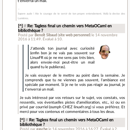
t'enverrai un mail.
Sapere aude ! Aie le courage de te servir de ton propre entendement. Voilà la devise des
Lumières.
[^]
#
Re: Tagless final un chemin vers MetaOCaml en
bibliothèque ?
Posté par
Benoît Sibaud
(
site web personnel
)
le 14 novembre
2016 à 11:49
.
Évalué à
10
.
J'attends ton journal avec curiosité
(enfin bon je ne vais pas souvent sur
LinuxFR où je ne me sens pas très bien,
alors envoie-moi peut-être un mail
quand tu le publieras).
Je vais essayer de le mettre au point dans la semaine. Je
comprends que tu ne viennes pas souvent, l'ambiance est
spéciale par moment. Si je ne te vois pas réagir au journal, je
t'enverrai un mail.
Je suis intéressé par vos retours sur le sujet, vos constats, vos
ressentis, vos éventuelles pistes d'amélioration, etc., ici ou en
privé par courriel (oumph CHEZ linuxfr.org) si vous préférez. Et
merci pour vos contenus et commentaires à tous les deux.
[^]
#
Re: Tagless final un chemin vers MetaOCaml en
bibliothèque ?
Posté par
gasche
le 14 novembre 2016 à 16:27
.
Évalué à
2
.