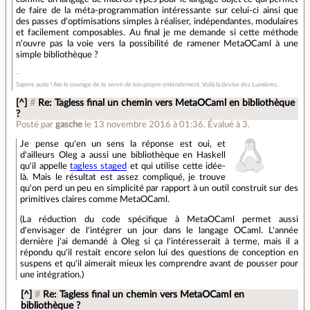
de faire de la méta-programmation intéressante sur celui-ci ainsi que
des passes d'optimisations simples à réaliser, indépendantes, modulaires
et facilement composables. Au final je me demande si cette méthode
n'ouvre pas la voie vers la possibilité de ramener MetaOCaml à une
simple bibliothèque ?
Sapere aude ! Aie le courage de te servir de ton propre entendement. Voilà la devise des Lumières.
[^]
#
Re: Tagless final un chemin vers MetaOCaml en bibliothèque
?
Posté par
gasche
le 13 novembre 2016 à 01:36
.
Évalué à
3
.
Je pense qu'en un sens la réponse est oui, et
d'ailleurs Oleg a aussi une bibliothèque en Haskell
qu'il appelle
tagless staged
et qui utilise cette idée-
là. Mais le résultat est assez compliqué, je trouve
qu'on perd un peu en simplicité par rapport à un outil construit sur des
primitives claires comme MetaOCaml.
(La réduction du code spécifique à MetaOCaml permet aussi
d'envisager de l'intégrer un jour dans le langage OCaml. L'année
dernière j'ai demandé à Oleg si ça l'intéresserait à terme, mais il a
répondu qu'il restait encore selon lui des questions de conception en
suspens et qu'il aimerait mieux les comprendre avant de pousser pour
une intégration.)
[^]
#
Re: Tagless final un chemin vers MetaOCaml en
bibliothèque ?