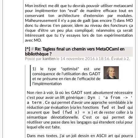
Mon instinct me dit que tu devrais pouvoir utiliser metaocaml
pour implémenter ton "eval" de manière efficace tout en
conservant ton architecture d'extension par modules.
Malheureusement il n'y a pas de gadt (pas encore ?) dans MO
donc tu devras t'en passer, idem au niveau des foncteurs ça
risque d'être un peu plus compliqué; néanmoins ça serait
intéressant que tu t'y essayes lors de ton expérimentation
avec MO.
[^]
#
Re: Tagless final un chemin vers MetaOCaml en
bibliothèque ?
Posté par
kantien
le 14 novembre 2016 à 18:16
.
Évalué à
2
.
1) le type "optimisé" est une
conséquence de l'utilisation des GADT
et ne présume en rien de l'efficacité de
l'implémentation
Non rien à voir, là où les GADT sont
absolument
nécessaire
Dyn : 'a from -> '
c'est pour avoir un lift générique :
a term
. Ce qui permet d'avoir une approche semblable à le
fwd
bwd
réduction par évaluation (via les fonctions
et
qui
bwd (fwd x) = x
assurent que
) et de rester coller à la
sémantique dénotationnelle. C'est ce qui permet de
réutiliser une passe dans les langages qui étendent celui pour
lequel elle est faite.
Dans mes textes, j'ai un joli dessin en ASCII art qui pourra