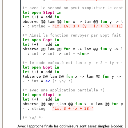
(* avec le second on peut simplifier le conten
let
open
S1opt
in
let
(+)
=
add
in
observe
@@
lam
@@
fun
x
->
lam
@@
fun
y
->
lit
-
:
string
=
"Lx. Ly. 3 + (y + (7 + (x + 11)))
(* Ainsi la fonction renvoyer par Eopt fait ce
let
open
Eopt
in
let
(+)
=
add
in
observe
@@
lam
@@
fun
x
->
lam
@@
fun
y
->
lit
-
:
int
->
int
->
int
=
<
fun
>
(* le code exécuté est fun x y -> 3 + (y + (7 
let
open
Eopt
in
let
(+)
=
add
in
(
observe
@@
lam
@@
fun
x
->
lam
@@
fun
y
->
li
-
:
int
=
42
(* \o/ *)
(* avec une application partielle *)
let
open
S1opt
in
let
(+)
=
add
in
observe
@@
app
(
lam
@@
fun
x
->
lam
@@
fun
y
-
-
:
string
=
"Lx. 3 + (x + 28)"
(* \o/ *)
Avec l'approche finale les optimiseurs sont assez simples à coder,