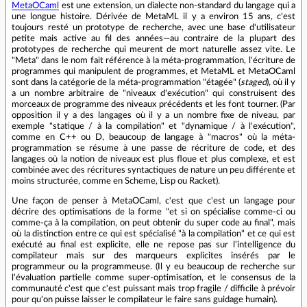
MetaOCaml
est une extension, un dialecte non-standard du langage qui a
une longue histoire. Dérivée de MetaML il y a environ 15 ans, c'est
toujours resté un prototype de recherche, avec une base d'utilisateur
petite mais active au fil des années—au contraire de la plupart des
prototypes de recherche qui meurent de mort naturelle assez vite. Le
"Meta" dans le nom fait référence à la méta-programmation, l'écriture de
programmes qui manipulent de programmes, et MetaML et MetaOCaml
sont dans la catégorie de la méta-programmation "étagée" (
staged
), où il y
a un nombre arbitraire de "niveaux d'exécution" qui construisent des
morceaux de programme des niveaux précédents et les font tourner. (Par
opposition il y a des langages où il y a un nombre fixe de niveau, par
exemple "statique / à la compilation" et "dynamique / à l'exécution",
comme en C++ ou D, beaucoup de langage à "macros" où la méta-
programmation se résume à une passe de récriture de code, et des
langages où la notion de niveaux est plus floue et plus complexe, et est
combinée avec des récritures syntactiques de nature un peu différente et
moins structurée, comme en Scheme, Lisp ou Racket).
Une façon de penser à MetaOCaml, c'est que c'est un langage pour
décrire des optimisations de la forme "et si on spécialise comme-ci ou
comme-ça à la compilation, on peut obtenir du super code au final", mais
où la distinction entre ce qui est spécialisé "à la compilation" et ce qui est
exécuté au final est explicite, elle ne repose pas sur l'intelligence du
compilateur mais sur des marqueurs explicites insérés par le
programmeur ou la programmeuse. (Il y eu beaucoup de recherche sur
l'évaluation partielle comme super-optimisation, et le consensus de la
communauté c'est que c'est puissant mais trop fragile / difficile à prévoir
pour qu'on puisse laisser le compilateur le faire sans guidage humain).