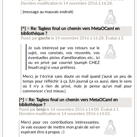
Dernière modification le 14 novembre 2016 à 16:28.
(message au mauvais endroit)
[^]
#
Re: Tagless final un chemin vers MetaOCaml en
bibliothèque ?
Posté par
gasche
le 14 novembre 2016 à 16:28
.
Évalué à
3
.
Je suis intéressé par vos retours sur le
sujet, vos constats, vos ressentis, vos
éventuelles pistes d'amélioration, etc., ici
ou en privé par courriel (oumph CHEZ
linuxfr.org) si vous préférez.
Merci, je t'écrirai sans doute un mail quand j'aurai un peu de
temps pour réfléchir à ça. (Un journal ça va aussi, dans le sens
où il n'y a rien de privé, mais je pense qu'un mail pour
commencer c'est mieux.)
[^]
#
Re: Tagless final un chemin vers MetaOCaml en
bibliothèque ?
Posté par
benja
le 14 novembre 2016 à 14:00
.
Évalué à
1
.
Dernière modification le 14 novembre 2016 à 14:02.
Merci pour ces contributions intéressantes.
Je vais essayer de mettre mon grain de sel en
espérant être à propos ;-)