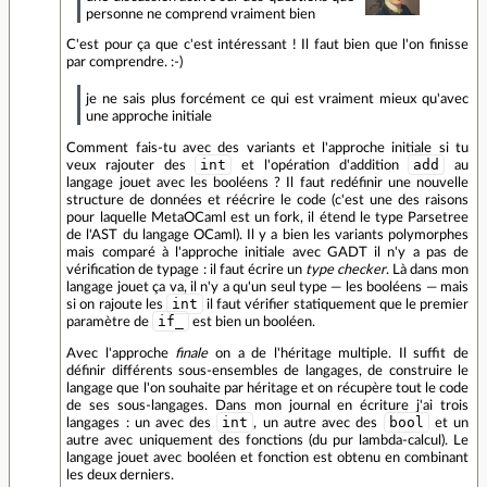
personne ne comprend vraiment bien
C'est pour ça que c'est intéressant ! Il faut bien que l'on finisse
par comprendre. :-)
je ne sais plus forcément ce qui est vraiment mieux qu'avec
une approche initiale
Comment fais-tu avec des variants et l'approche initiale si tu
int
add
veux rajouter des
et l'opération d'addition
au
langage jouet avec les booléens ? Il faut redéfinir une nouvelle
structure de données et réécrire le code (c'est une des raisons
pour laquelle MetaOCaml est un fork, il étend le type Parsetree
de l'AST du langage OCaml). Il y a bien les variants polymorphes
mais comparé à l'approche initiale avec GADT il n'y a pas de
vérification de typage : il faut écrire un
type checker
. Là dans mon
langage jouet ça va, il n'y a qu'un seul type — les booléens — mais
int
si on rajoute les
il faut vérifier statiquement que le premier
if_
paramètre de
est bien un booléen.
Avec l'approche
finale
on a de l'héritage multiple. Il suffit de
définir différents sous-ensembles de langages, de construire le
langage que l'on souhaite par héritage et on récupère tout le code
de ses sous-langages. Dans mon journal en écriture j'ai trois
int
bool
langages : un avec des
, un autre avec des
et un
autre avec uniquement des fonctions (du pur lambda-calcul). Le
langage jouet avec booléen et fonction est obtenu en combinant
les deux derniers.