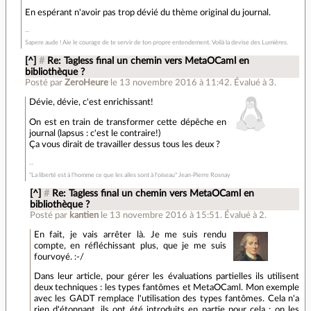
En espérant n'avoir pas trop dévié du thème original du journal.
Sapere aude ! Aie le courage de te servir de ton propre entendement. Voilà la devise des Lumières.
[^]
#
Re: Tagless final un chemin vers MetaOCaml en
bibliothèque ?
Posté par
ZeroHeure
le 13 novembre 2016 à 11:42
.
Évalué à
3
.
Dévie, dévie, c'est enrichissant!
On est en train de transformer cette dépêche en
journal (lapsus : c'est le contraire!)
Ça vous dirait de travailler dessus tous les deux ?
"La liberté est à l'homme ce que les ailes sont à l'oiseau" Jean-Pierre Rosnay
[^]
#
Re: Tagless final un chemin vers MetaOCaml en
bibliothèque ?
Posté par
kantien
le 13 novembre 2016 à 15:51
.
Évalué à
2
.
En fait, je vais arrêter là. Je me suis rendu
compte, en réfléchissant plus, que je me suis
fourvoyé. :-/
Dans leur article, pour gérer les évaluations partielles ils utilisent
deux techniques : les types fantômes et MetaOCaml. Mon exemple
avec les GADT remplace l'utilisation des types fantômes. Cela n'a
rien d'étonnant, ils ont été introduits en partie pour cela : on les