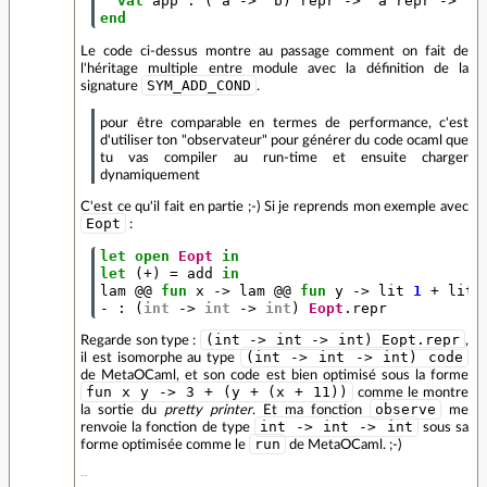
val
app
:
(
'
a
->
'
b
)
repr
->
'
a
repr
->
'
b
end
Le code ci-dessus montre au passage comment on fait de
l'héritage multiple entre module avec la définition de la
SYM_ADD_COND
signature
.
pour être comparable en termes de performance, c'est
d'utiliser ton "observateur" pour générer du code ocaml que
tu vas compiler au run-time et ensuite charger
dynamiquement
C'est ce qu'il fait en partie ;-) Si je reprends mon exemple avec
Eopt
:
let
open
Eopt
in
let
(+)
=
add
in
lam
@@
fun
x
->
lam
@@
fun
y
->
lit
1
+
lit
-
:
(
int
->
int
->
int
)
Eopt
.
repr
(int -> int -> int) Eopt.repr
Regarde son type :
,
(int -> int -> int) code
il est isomorphe au type
de MetaOCaml, et son code est bien optimisé sous la forme
fun x y -> 3 + (y + (x + 11))
comme le montre
observe
la sortie du
pretty printer
. Et ma fonction
me
int -> int -> int
renvoie la fonction de type
sous sa
run
forme optimisée comme le
de MetaOCaml. ;-)