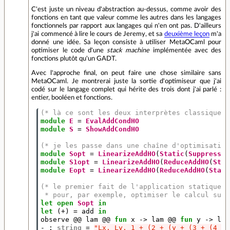
C'est juste un niveau d'abstraction au-dessus, comme avoir des
fonctions en tant que valeur comme les autres dans les langages
fonctionnels par rapport aux langages qui n'en ont pas. D'ailleurs
j'ai commencé à lire le cours de Jeremy, et sa
deuxième leçon
m'a
donné une idée. Sa leçon consiste à utiliser MetaOCaml pour
optimiser le code d'une
stack machine
implémentée avec des
fonctions plutôt qu'un GADT.
Avec l'approche final, on peut faire une chose similaire sans
MetaOCaml. Je montrerai juste la sortie d'optimiseur que j'ai
codé sur le langage complet qui hérite des trois dont j'ai parlé :
entier, booléen et fonctions.
(* là ce sont les deux interprètes classiques 
module
E
=
EvalAddCondHO
module
S
=
ShowAddCondHO
(* je les passe dans une chaîne d'optimisation
module
Sopt
=
LinearizeAddHO
(
Static
(
SuppressZe
module
S1opt
=
LinearizeAddHO
(
ReduceAddHO
(
Stat
module
Eopt
=
LinearizeAddHO
(
ReduceAddHO
(
Stati
(* le premier fait de l'application statique e
 * pour, par exemple, optimiser le calcul sur 
let
open
Sopt
in
let
(+)
=
add
in
observe
@@
lam
@@
fun
x
->
lam
@@
fun
y
->
lit
-
:
string
=
"Lx. Ly. 1 + (2 + (y + (3 + (4 + 