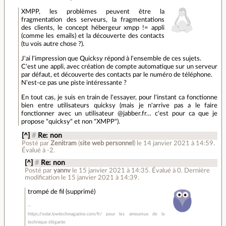
XMPP, les problèmes peuvent être la
fragmentation des serveurs, la fragmentations
des clients, le concept hébergeur xmpp != appli
(comme les emails) et la découverte des contacts
(tu vois autre chose ?).
J'ai l'impression que Quicksy répond à l'ensemble de ces sujets.
C'est une appli, avec création de compte automatique sur un serveur
par défaut, et découverte des contacts par le numéro de téléphone.
N'est-ce pas une piste intéressante ?
En tout cas, je suis en train de l'essayer, pour l'instant ca fonctionne
bien entre utilisateurs quicksy (mais je n'arrive pas a le faire
fonctionner avec un utilisateur @jabber.fr… c'est pour ca que je
propose "quicksy" et non "XMPP").
[^]
#
Re: non
Posté par
Zenitram
(
site web personnel
)
le 14 janvier 2021 à 14:59
.
Évalué à
-2
.
[^]
#
Re: non
Posté par
yannv
le 15 janvier 2021 à 14:35
.
Évalué à
0
.
Dernière
modification le 15 janvier 2021 à 14:39.
trompé de fil (supprimé)
https://solar.lowtechmagazine.com/fr/ pour les amoureux de la
technique élégante