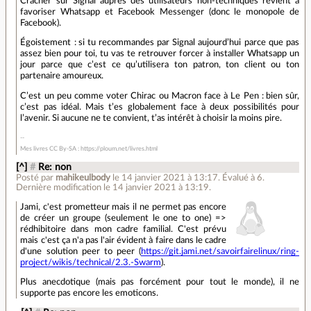
Cracher sur Signal auprès des utilisateurs non-techniques revient à
favoriser Whatsapp et Facebook Messenger (donc le monopole de
Facebook).
Égoistement : si tu recommandes par Signal aujourd’hui parce que pas
assez bien pour toi, tu vas te retrouver forcer à installer Whatsapp un
jour parce que c’est ce qu’utilisera ton patron, ton client ou ton
partenaire amoureux.
C’est un peu comme voter Chirac ou Macron face à Le Pen : bien sûr,
c’est pas idéal. Mais t’es globalement face à deux possibilités pour
l’avenir. Si aucune ne te convient, t’as intérêt à choisir la moins pire.
Mes livres CC By-SA : https://ploum.net/livres.html
[^]
#
Re: non
Posté par
mahikeulbody
le 14 janvier 2021 à 13:17
.
Évalué à
6
.
Dernière modification le 14 janvier 2021 à 13:19.
Jami, c'est prometteur mais il ne permet pas encore
de créer un groupe (seulement le one to one) =>
rédhibitoire dans mon cadre familial. C'est prévu
mais c'est ça n'a pas l'air évident à faire dans le cadre
d'une solution peer to peer (
https://git.jami.net/savoirfairelinux/ring-
project/wikis/technical/2.3.-Swarm
).
Plus anecdotique (mais pas forcément pour tout le monde), il ne
supporte pas encore les emoticons.