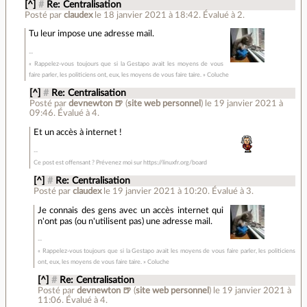
[^]
#
Re: Centralisation
Posté par
claudex
le 18 janvier 2021 à 18:42
.
Évalué à
2
.
Tu leur impose une adresse mail.
« Rappelez-vous toujours que si la Gestapo avait les moyens de vous
faire parler, les politiciens ont, eux, les moyens de vous faire taire. » Coluche
[^]
#
Re: Centralisation
Posté par
devnewton 🍺
(
site web personnel
)
le 19 janvier 2021 à
09:46
.
Évalué à
4
.
Et un accès à internet !
Ce post est offensant ? Prévenez moi sur https://linuxfr.org/board
[^]
#
Re: Centralisation
Posté par
claudex
le 19 janvier 2021 à 10:20
.
Évalué à
3
.
Je connais des gens avec un accès internet qui
n'ont pas (ou n'utilisent pas) une adresse mail.
« Rappelez-vous toujours que si la Gestapo avait les moyens de vous faire parler, les politiciens
ont, eux, les moyens de vous faire taire. » Coluche
[^]
#
Re: Centralisation
Posté par
devnewton 🍺
(
site web personnel
)
le 19 janvier 2021 à
11:06
.
Évalué à
4
.