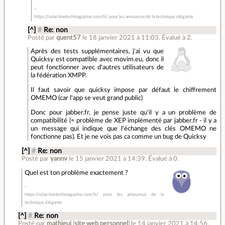
https://solar.lowtechmagazine.com/fr/ pour les amoureux de la technique élégante
[^]
#
Re: non
Posté par
quent57
le 18 janvier 2021 à 11:03
.
Évalué à
2
.
Après des tests supplémentaires, j'ai vu que
Quicksy est compatible avec movim.eu, donc il
peut fonctionner avec d'autres utilisateurs de
la fédération XMPP.
Il faut savoir que quicksy impose par défaut le chiffrement
OMEMO (car l'app se veut grand public)
Donc pour jabber.fr, je pense juste qu'il y a un problème de
compatibilité (= problème de XEP implémenté par jabber.fr - il y a
un message qui indique que l'échange des clés OMEMO ne
fonctionne pas). Et je ne vois pas ca comme un bug de Quicksy
[^]
#
Re: non
Posté par
yannv
le 15 janvier 2021 à 14:39
.
Évalué à
0
.
Quel est ton problème exactement ?
https://solar.lowtechmagazine.com/fr/ pour les amoureux de la
technique élégante
[^]
#
Re: non
Posté par
mathieui
(
site web personnel
)
le 14 janvier 2021 à 14:56
.