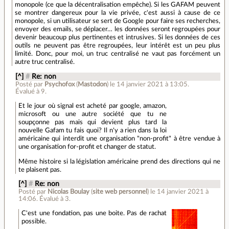
monopole (ce que la décentralisation empêche). Si les GAFAM peuvent
se montrer dangereux pour la vie privée, c'est aussi à cause de ce
monopole, si un utilisateur se sert de Google pour faire ses recherches,
envoyer des emails, se déplacer… les données seront regroupées pour
devenir beaucoup plus pertinentes et intrusives. Si les données de ces
outils ne peuvent pas être regroupées, leur intérêt est un peu plus
limité. Donc, pour moi, un truc centralisé ne vaut pas forcément un
autre truc centralisé.
[^]
#
Re: non
Posté par
Psychofox
(
Mastodon
)
le 14 janvier 2021 à 13:05
.
Évalué à
9
.
Et le jour où signal est acheté par google, amazon,
microsoft ou une autre société que tu ne
soupçonne pas mais qui devient plus tard la
nouvelle Gafam tu fais quoi? Il n'y a rien dans la loi
américaine qui interdit une organisation "non-profit" à être vendue à
une organisation for-profit et changer de statut.
Même histoire si la législation américaine prend des directions qui ne
te plaisent pas.
[^]
#
Re: non
Posté par
Nicolas Boulay
(
site web personnel
)
le 14 janvier 2021 à
14:06
.
Évalué à
3
.
C'est une fondation, pas une boite. Pas de rachat
possible.