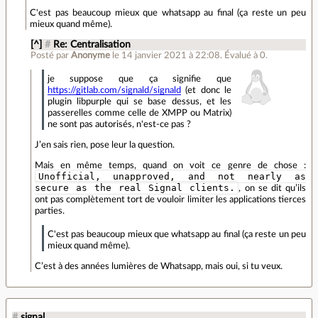
C'est pas beaucoup mieux que whatsapp au final (ça reste un peu
mieux quand même).
[^]
#
Re: Centralisation
Posté par
Anonyme
le 14 janvier 2021 à 22:08
.
Évalué à
0
.
je suppose que ça signifie que
https://gitlab.com/signald/signald
(et donc le
plugin libpurple qui se base dessus, et les
passerelles comme celle de XMPP ou Matrix)
ne sont pas autorisés, n'est-ce pas ?
J’en sais rien, pose leur la question.
Mais en même temps, quand on voit ce genre de chose :
Unofficial, unapproved, and not nearly as
secure as the real Signal clients.
, on se dit qu’ils
ont pas complètement tort de vouloir limiter les applications tierces
parties.
C'est pas beaucoup mieux que whatsapp au final (ça reste un peu
mieux quand même).
C’est à des années lumières de Whatsapp, mais oui, si tu veux.
#
signal