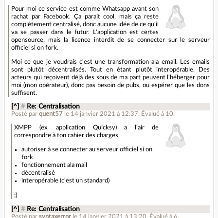
Pour moi ce service est comme Whatsapp avant son
rachat par Facebook. Ça parait cool, mais ça reste
complètement centralisé, donc aucune idée de ce qu'il
va se passer dans le futur. L'application est certes
opensource, mais la licence interdit de se connecter sur le serveur
officiel si on fork.
Moi ce que je voudrais c'est une transformation ala email. Les emails
sont plutôt décentralisés. Tout en étant plutôt interopérable. Des
acteurs qui reçoivent déjà des sous de ma part peuvent l'héberger pour
moi (mon opérateur), donc pas besoin de pubs, ou espérer que les dons
suffisent.
[^]
#
Re: Centralisation
Posté par
quent57
le 14 janvier 2021 à 12:37
.
Évalué à
10
.
XMPP (ex. application Quicksy) a l'air de
correspondre à ton cahier des charges
autoriser à se connecter au serveur officiel si on
fork
fonctionnement ala mail
décentralisé
interopérable (c'est un standard)
;)
[^]
#
Re: Centralisation
Posté par
syntaxerror
le 14 janvier 2021 à 13:20
.
Évalué à
6
.