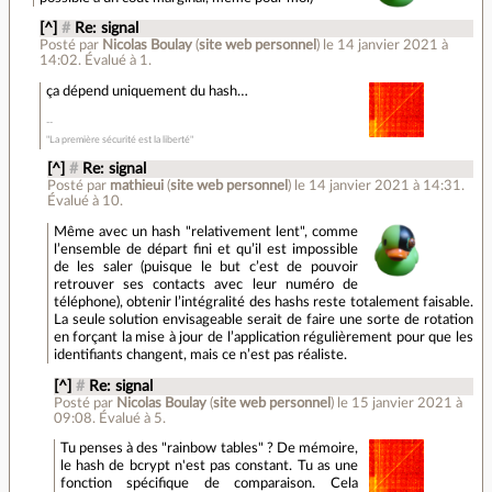
[^]
#
Re: signal
Posté par
Nicolas Boulay
(
site web personnel
)
le 14 janvier 2021 à
14:02
.
Évalué à
1
.
ça dépend uniquement du hash…
"La première sécurité est la liberté"
[^]
#
Re: signal
Posté par
mathieui
(
site web personnel
)
le 14 janvier 2021 à 14:31
.
Évalué à
10
.
Même avec un hash "relativement lent", comme
l’ensemble de départ fini et qu’il est impossible
de les saler (puisque le but c’est de pouvoir
retrouver ses contacts avec leur numéro de
téléphone), obtenir l’intégralité des hashs reste totalement faisable.
La seule solution envisageable serait de faire une sorte de rotation
en forçant la mise à jour de l’application régulièrement pour que les
identifiants changent, mais ce n’est pas réaliste.
[^]
#
Re: signal
Posté par
Nicolas Boulay
(
site web personnel
)
le 15 janvier 2021 à
09:08
.
Évalué à
5
.
Tu penses à des "rainbow tables" ? De mémoire,
le hash de bcrypt n'est pas constant. Tu as une
fonction spécifique de comparaison. Cela