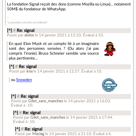
La fondation Signal reçoit des dons (comme Mozilla ou Linux)… notament
50M$ du fondateur de WhatsApp.
"La première sécurité est la liberté"
[^]
#
Re: signal
Posté par
aiolos
le 14 janvier 2021 à 12:10
.
Évalué à
10
.
En quoi Elon Musk et un compte lié à un imaginaire
sont des personnes sensées ? (Ou alors j'ai pas
compris l'ironie). Bruce Schneier semble une source
plus pertinente…
[^]
#
Re: signal
Posté par
kna
le 14 janvier 2021 à 12:57
.
Évalué à
10
.
ou
Snowden
[^]
#
Re: signal
Posté par
Gilet_sans_manches
le 14 janvier 2021 à 16:03
.
Évalué à
-10
.
[^]
#
Re: signal
Posté par
Gilet_sans_manches
le 14 janvier 2021 à 17:44
.
Évalué à
-10
.
[^]
#
Re: signal
Posté par
Maclag
le 14 janvier 2021 à 21:10
.
Évalué à
4
.