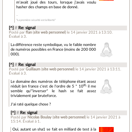
m'avait joué des tours, lorsque j'avais voulu
hasher des champs en base de donné.
"La première sécurité est la liberté"
[^]
#
Re: signal
Posté par
flan
(
site web personnel
)
le 14 janvier 2021 à 13:10
.
Évalué à
3
.
La différence reste symbolique, vu le faible nombre
de numéros possibles en France (moins de 200 000
000).
[^]
#
Re: signal
Posté par
Guillaum
(
site web personnel
)
le 14 janvier 2021 à 13:11
.
Évalué à
3
.
Le domaine des numéros de téléphone étant assez
8),
réduit (en france c'est de l'ordre de 5 * 10
il me
semble qu'"inverser" le hash se fait assez
trivialement par bruteforce.
J'ai raté quelque chose ?
[^]
#
Re: signal
Posté par
Nicolas Boulay
(
site web personnel
)
le 14 janvier 2021 à
15:14
.
Évalué à
1
.
Oui, autant un sha1 se fait en milliard de test à la