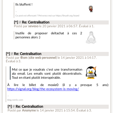
Ils bluffent !
Ce post est offensant ? Prévenez moi sur https://linuxfr.org/board
[^]
#
Re: Centralisation
Posté par
seveso
le 20 janvier 2021 à 06:57
.
Évalué à
1
.
Inutile de proposer deltachat à ces 2
personnes alors :)
[^]
#
Re: Centralisation
Posté par
®om
(
site web personnel
)
le 14 janvier 2021 à 14:17
.
Évalué à
3
.
Moi ce que je voudrais c'est une transformation
ala email. Les emails sont plutôt décentralisés.
Tout en étant plutôt interopérable.
À lire le billet de moxie0 (il y a presque 5 ans):
https://signal.org/blog/the-ecosystem-is-moving/
blog.rom1v.com
[^]
#
Re: Centralisation
Posté par
Anonyme
le 14 janvier 2021 à 15:54
.
Évalué à
3
.