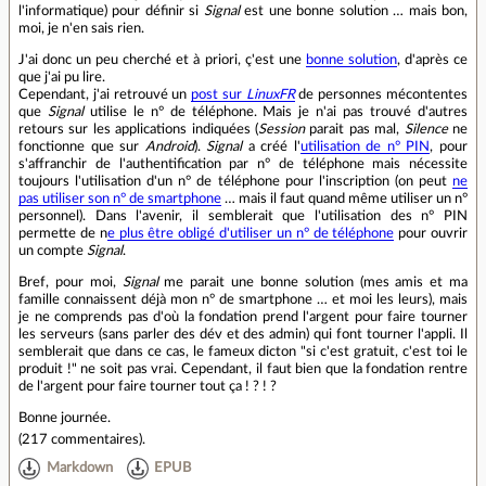
l'informatique) pour définir si
Signal
est une bonne solution … mais bon,
moi, je n'en sais rien.
J'ai donc un peu cherché et à priori, ç'est une
bonne solution
, d'après ce
que j'ai pu lire.
Cependant, j'ai retrouvé un
post sur
LinuxFR
de personnes mécontentes
que
Signal
utilise le n° de téléphone. Mais je n'ai pas trouvé d'autres
retours sur les applications indiquées (
Session
parait pas mal,
Silence
ne
fonctionne que sur
Android
).
Signal
a créé l'
utilisation de n° PIN
, pour
s'affranchir de l'authentification par n° de téléphone mais nécessite
toujours l'utilisation d'un n° de téléphone pour l'inscription (on peut
ne
pas utiliser son n° de smartphone
… mais il faut quand même utiliser un n°
personnel). Dans l'avenir, il semblerait que l'utilisation des n° PIN
permette de n
e plus être obligé d'utiliser un n° de téléphone
pour ouvrir
un compte
Signal
.
Bref, pour moi,
Signal
me parait une bonne solution (mes amis et ma
famille connaissent déjà mon n° de smartphone … et moi les leurs), mais
je ne comprends pas d'où la fondation prend l'argent pour faire tourner
les serveurs (sans parler des dév et des admin) qui font tourner l'appli. Il
semblerait que dans ce cas, le fameux dicton "si c'est gratuit, c'est toi le
produit !" ne soit pas vrai. Cependant, il faut bien que la fondation rentre
de l'argent pour faire tourner tout ça ! ? ! ?
Bonne journée.
(
217 commentaires
).
Markdown
EPUB