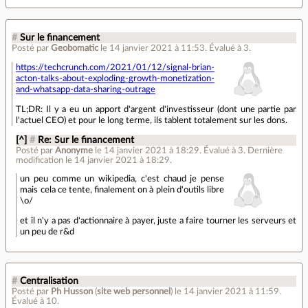
#
Sur le financement
Posté par
Geobomatic
le 14 janvier 2021 à 11:53
.
Évalué à
3
.
https://techcrunch.com/2021/01/12/signal-brian-
acton-talks-about-exploding-growth-monetization-
and-whatsapp-data-sharing-outrage
TL;DR: Il y a eu un apport d'argent d'investisseur (dont une partie par
l'actuel CEO) et pour le long terme, ils tablent totalement sur les dons.
[^]
#
Re: Sur le financement
Posté par
Anonyme
le 14 janvier 2021 à 18:29
.
Évalué à
3
.
Dernière
modification le 14 janvier 2021 à 18:29.
un peu comme un wikipedia, c'est chaud je pense
mais cela ce tente, finalement on à plein d'outils libre
\o/
et il n'y a pas d'actionnaire à payer, juste a faire tourner les serveurs et
un peu de r&d
#
Centralisation
Posté par
Ph Husson
(
site web personnel
)
le 14 janvier 2021 à 11:59
.
Évalué à
10
.