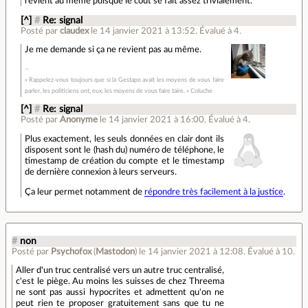
revient au même puisque le coût se fait assez trivialement.
[^]
#
Re: signal
Posté par
claudex
le 14 janvier 2021 à 13:52
.
Évalué à
4
.
Je me demande si ça ne revient pas au même.
« Rappelez-vous toujours que si la Gestapo avait les moyens de vous faire
parler, les politiciens ont, eux, les moyens de vous faire taire. » Coluche
[^]
#
Re: signal
Posté par
Anonyme
le 14 janvier 2021 à 16:00
.
Évalué à
4
.
Plus exactement, les seuls données en clair dont ils
disposent sont le (hash du) numéro de téléphone, le
timestamp de création du compte et le timestamp
de dernière connexion à leurs serveurs.
Ça leur permet notamment de
répondre très facilement à la justice
.
#
non
Posté par
Psychofox
(
Mastodon
)
le 14 janvier 2021 à 12:08
.
Évalué à
10
.
Aller d'un truc centralisé vers un autre truc centralisé,
c'est le piège. Au moins les suisses de chez Threema
ne sont pas aussi hypocrites et admettent qu'on ne
peut rien te proposer gratuitement sans que tu ne