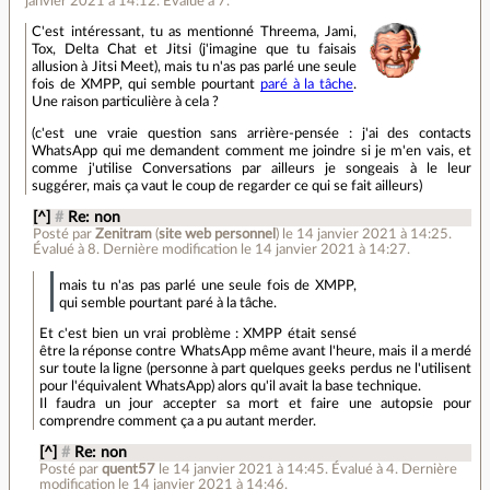
janvier 2021 à 14:12
.
Évalué à
7
.
C'est intéressant, tu as mentionné Threema, Jami,
Tox, Delta Chat et Jitsi (j'imagine que tu faisais
allusion à Jitsi Meet), mais tu n'as pas parlé une seule
fois de XMPP, qui semble pourtant
paré à la tâche
.
Une raison particulière à cela ?
(c'est une vraie question sans arrière-pensée : j'ai des contacts
WhatsApp qui me demandent comment me joindre si je m'en vais, et
comme j'utilise Conversations par ailleurs je songeais à le leur
suggérer, mais ça vaut le coup de regarder ce qui se fait ailleurs)
[^]
#
Re: non
Posté par
Zenitram
(
site web personnel
)
le 14 janvier 2021 à 14:25
.
Évalué à
8
.
Dernière modification le 14 janvier 2021 à 14:27.
mais tu n'as pas parlé une seule fois de XMPP,
qui semble pourtant paré à la tâche.
Et c'est bien un vrai problème : XMPP était sensé
être la réponse contre WhatsApp même avant l'heure, mais il a merdé
sur toute la ligne (personne à part quelques geeks perdus ne l'utilisent
pour l'équivalent WhatsApp) alors qu'il avait la base technique.
Il faudra un jour accepter sa mort et faire une autopsie pour
comprendre comment ça a pu autant merder.
[^]
#
Re: non
Posté par
quent57
le 14 janvier 2021 à 14:45
.
Évalué à
4
.
Dernière
modification le 14 janvier 2021 à 14:46.