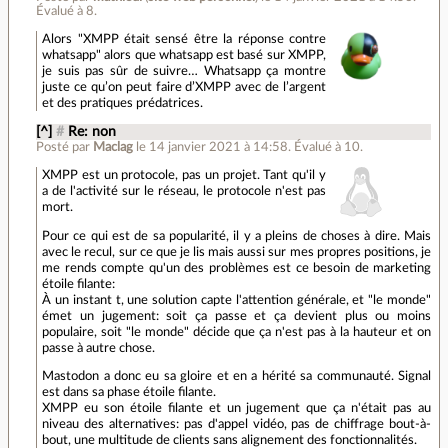
Évalué à
8
.
Alors "XMPP était sensé être la réponse contre
whatsapp" alors que whatsapp est basé sur XMPP,
je suis pas sûr de suivre… Whatsapp ça montre
juste ce qu’on peut faire d’XMPP avec de l’argent
et des pratiques prédatrices.
[^]
#
Re: non
Posté par
Maclag
le 14 janvier 2021 à 14:58
.
Évalué à
10
.
XMPP est un protocole, pas un projet. Tant qu'il y
a de l'activité sur le réseau, le protocole n'est pas
mort.
Pour ce qui est de sa popularité, il y a pleins de choses à dire. Mais
avec le recul, sur ce que je lis mais aussi sur mes propres positions, je
me rends compte qu'un des problèmes est ce besoin de marketing
étoile filante:
À un instant t, une solution capte l'attention générale, et "le monde"
émet un jugement: soit ça passe et ça devient plus ou moins
populaire, soit "le monde" décide que ça n'est pas à la hauteur et on
passe à autre chose.
Mastodon a donc eu sa gloire et en a hérité sa communauté. Signal
est dans sa phase étoile filante.
XMPP eu son étoile filante et un jugement que ça n'était pas au
niveau des alternatives: pas d'appel vidéo, pas de chiffrage bout-à-
bout, une multitude de clients sans alignement des fonctionnalités.