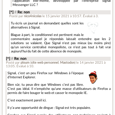
l’application elle-même, développée par l’entreprise Signal
Messenger LLC ?
[^]
#
Re: non
Posté par
nico4nicolas
le 15 janvier 2021 à 10:57
.
Évalué à
3
.
Tu écris un journal en demandant quelles sont les
alternatives à Signal.
Blague à part, le conditionnel est pertinent mais le
commentaire auquel je répondais laissait entendre que les 2
solutions se valaient. Que Signal n'est pas mieux (ou moins pire)
qu'un service centralisé monopoliste, ce n'est pas tout à fait vrai
aujourd'hui
du fait de cette absence de monopole.
[^]
#
Re: non
Posté par
ploum
(
site web personnel
,
Mastodon
)
le 14 janvier 2021 à
13:05
.
Évalué à
10
.
Signal, c’est un peu Firefox sur Windows à l’époque
d’Internet Explorer.
Bien sûr, tu peux dire que Windows c’est pas libre.
C’est pas idéal. Il n’empêche qu’une masse d’utilisateurs de Firefox a
permis de faire bouger le web et casser le monopole IE.
C’est exactement pareil ici.
Il y’a une opportunité de dingue : Signal est très populaire.