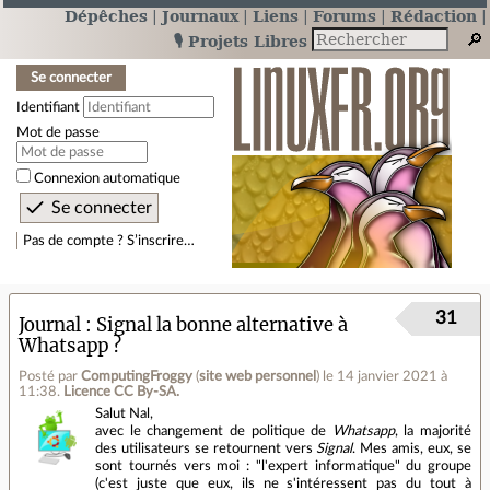
Dépêches
Journaux
Liens
Forums
Rédaction
🎙️ Projets Libres
Se connecter
Identifiant
Mot de passe
Connexion automatique
Pas de compte ? S’inscrire…
31
Journal
Signal la bonne alternative à
Whatsapp ?
Posté par
ComputingFroggy
(
site web personnel
)
le 14 janvier 2021 à
11:38
.
Licence CC By‑SA.
Salut Nal,
avec le changement de politique de
Whatsapp
, la majorité
des utilisateurs se retournent vers
Signal
. Mes amis, eux, se
sont tournés vers moi : "l'expert informatique" du groupe
(c'est juste que eux, ils ne s'intéressent pas du tout à