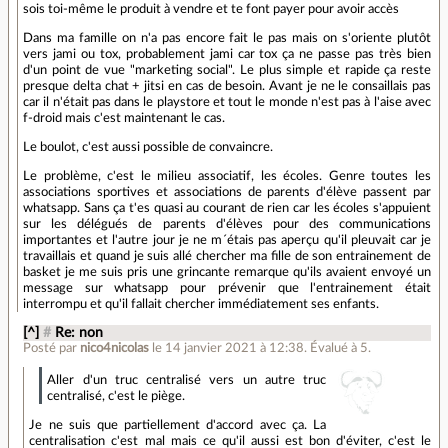
sois toi-même le produit à vendre et te font payer pour avoir accès
Dans ma famille on n'a pas encore fait le pas mais on s'oriente plutôt
vers jami ou tox, probablement jami car tox ça ne passe pas très bien
d'un point de vue "marketing social". Le plus simple et rapide ça reste
presque delta chat + jitsi en cas de besoin. Avant je ne le consaillais pas
car il n'était pas dans le playstore et tout le monde n'est pas à l'aise avec
f-droid mais c'est maintenant le cas.
Le boulot, c'est aussi possible de convaincre.
Le problème, c'est le milieu associatif, les écoles. Genre toutes les
associations sportives et associations de parents d'élève passent par
whatsapp. Sans ça t'es quasi au courant de rien car les écoles s'appuient
sur les délégués de parents d'élèves pour des communications
importantes et l'autre jour je ne m´étais pas aperçu qu'il pleuvait car je
travaillais et quand je suis allé chercher ma fille de son entrainement de
basket je me suis pris une grincante remarque qu'ils avaient envoyé un
message sur whatsapp pour prévenir que l'entrainement était
interrompu et qu'il fallait chercher immédiatement ses enfants.
[^]
#
Re: non
Posté par
nico4nicolas
le 14 janvier 2021 à 12:38
.
Évalué à
5
.
Aller d'un truc centralisé vers un autre truc
centralisé, c'est le piège.
Je ne suis que partiellement d'accord avec ça. La
centralisation c'est mal mais ce qu'il aussi est bon d'éviter, c'est le