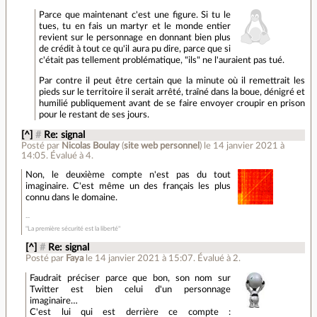
Parce que maintenant c'est une figure. Si tu le
tues, tu en fais un martyr et le monde entier
revient sur le personnage en donnant bien plus
de crédit à tout ce qu'il aura pu dire, parce que si
c'était pas tellement problématique, "ils" ne l'auraient pas tué.
Par contre il peut être certain que la minute où il remettrait les
pieds sur le territoire il serait arrêté, traîné dans la boue, dénigré et
humilié publiquement avant de se faire envoyer croupir en prison
pour le restant de ses jours.
[^]
#
Re: signal
Posté par
Nicolas Boulay
(
site web personnel
)
le 14 janvier 2021 à
14:05
.
Évalué à
4
.
Non, le deuxième compte n'est pas du tout
imaginaire. C'est même un des français les plus
connu dans le domaine.
"La première sécurité est la liberté"
[^]
#
Re: signal
Posté par
Faya
le 14 janvier 2021 à 15:07
.
Évalué à
2
.
Faudrait préciser parce que bon, son nom sur
Twitter est bien celui d'un personnage
imaginaire…
C'est lui qui est derrière ce compte :