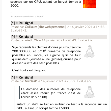
seconde sur un GPU, autant un bcrypt tombe à
5000.
"La première sécurité est la liberté"
[^]
#
Re: signal
Posté par
Guillaum
(
site web personnel
)
le 14 janvier 2021 à 16:52
.
Évalué à
-1
.
[^]
#
Re: signal
Posté par
windu.2b
le 14 janvier 2021 à 20:43
.
Évalué à
6
.
Si je reprends les chiffres donnés plus haut (entre
200.000.000 et 5*10⁸ numéros de téléphone
possibles en France), ça signifie qu'il ne faut
qu'une demi-journée à une (grosse) journée pour
dresser la liste des hash possibles.
C'est tout sauf bloquant !
[^]
#
Re: signal
Posté par
NicolasP
le 14 janvier 2021 à 20:52
.
Évalué à
5
.
Le domaine des numéros de téléphone
étant assez réduit (en france c'est de
l'ordre de 5 * 108),
autant un sha1 se fait en milliard de test à la seconde sur un
GPU, autant un bcrypt tombe à 5000