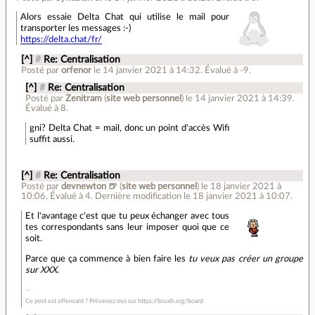
Alors essaie Delta Chat qui utilise le mail pour
transporter les messages :-)
https://delta.chat/fr/
[^]
#
Re: Centralisation
Posté par
orfenor
le 14 janvier 2021 à 14:32
.
Évalué à
-9
.
[^]
#
Re: Centralisation
Posté par
Zenitram
(
site web personnel
)
le 14 janvier 2021 à 14:39
.
Évalué à
8
.
gni? Delta Chat = mail, donc un point d'accès Wifi
suffit aussi.
[^]
#
Re: Centralisation
Posté par
devnewton 🍺
(
site web personnel
)
le 18 janvier 2021 à
10:06
.
Évalué à
4
.
Dernière modification le 18 janvier 2021 à 10:07.
Et l'avantage c'est que tu peux échanger avec tous
tes correspondants sans leur imposer quoi que ce
soit.
Parce que ça commence à bien faire les
tu veux pas créer un groupe
sur XXX
.
Ce post est offensant ? Prévenez moi sur https://linuxfr.org/board