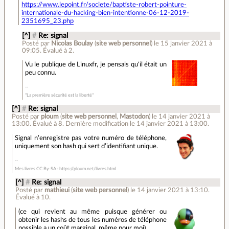
https://www.lepoint.fr/societe/baptiste-robert-pointure-
internationale-du-hacking-bien-intentionne-06-12-2019-
2351695_23.php
[^]
#
Re: signal
Posté par
Nicolas Boulay
(
site web personnel
)
le 15 janvier 2021 à
09:05
.
Évalué à
2
.
Vu le publique de Linuxfr, je pensais qu'il était un
peu connu.
"La première sécurité est la liberté"
[^]
#
Re: signal
Posté par
ploum
(
site web personnel
,
Mastodon
)
le 14 janvier 2021 à
13:00
.
Évalué à
8
.
Dernière modification le 14 janvier 2021 à 13:00.
Signal n’enregistre pas votre numéro de téléphone,
uniquement son hash qui sert d’identifiant unique.
Mes livres CC By-SA : https://ploum.net/livres.html
[^]
#
Re: signal
Posté par
mathieui
(
site web personnel
)
le 14 janvier 2021 à 13:10
.
Évalué à
10
.
(ce qui revient au même puisque générer ou
obtenir les hashs de tous les numéros de téléphone
possible a un coût marginal, même pour moi)