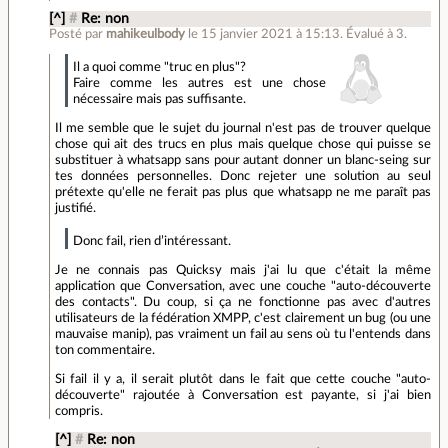
[^]
#
Re: non
Posté par
mahikeulbody
le 15 janvier 2021 à 15:13
.
Évalué à
3
.
Il a quoi comme "truc en plus"?
Faire comme les autres est une chose
nécessaire mais pas suffisante.
Il me semble que le sujet du journal n'est pas de trouver quelque
chose qui ait des trucs en plus mais quelque chose qui puisse se
substituer à whatsapp sans pour autant donner un blanc-seing sur
tes données personnelles. Donc rejeter une solution au seul
prétexte qu'elle ne ferait pas plus que whatsapp ne me paraît pas
justifié.
Donc fail, rien d’intéressant.
Je ne connais pas Quicksy mais j'ai lu que c'était la même
application que Conversation, avec une couche "auto-découverte
des contacts". Du coup, si ça ne fonctionne pas avec d'autres
utilisateurs de la fédération XMPP, c'est clairement un bug (ou une
mauvaise manip), pas vraiment un fail au sens où tu l'entends dans
ton commentaire.
Si fail il y a, il serait plutôt dans le fait que cette couche "auto-
découverte" rajoutée à Conversation est payante, si j'ai bien
compris.
[^]
#
Re: non