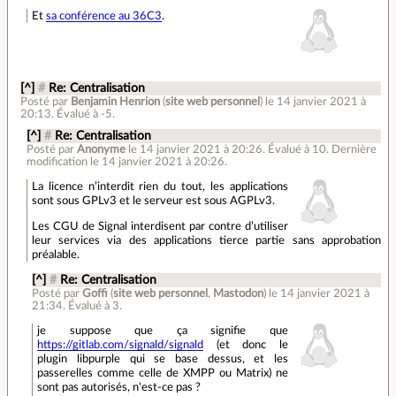
Et
sa conférence au 36C3
.
[^]
#
Re: Centralisation
Posté par
Benjamin Henrion
(
site web personnel
)
le 14 janvier 2021 à
20:13
.
Évalué à
-5
.
[^]
#
Re: Centralisation
Posté par
Anonyme
le 14 janvier 2021 à 20:26
.
Évalué à
10
.
Dernière
modification le 14 janvier 2021 à 20:26.
La licence n’interdit rien du tout, les applications
sont sous GPLv3 et le serveur est sous AGPLv3.
Les CGU de Signal interdisent par contre d’utiliser
leur services via des applications tierce partie sans approbation
préalable.
[^]
#
Re: Centralisation
Posté par
Goffi
(
site web personnel
,
Mastodon
)
le 14 janvier 2021 à
21:34
.
Évalué à
3
.
je suppose que ça signifie que
https://gitlab.com/signald/signald
(et donc le
plugin libpurple qui se base dessus, et les
passerelles comme celle de XMPP ou Matrix) ne
sont pas autorisés, n'est-ce pas ?