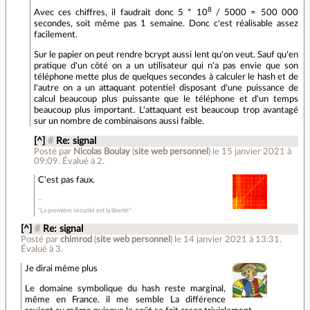
8
Avec ces chiffres, il faudrait donc 5 * 10
/ 5000 = 500 000
secondes, soit même pas 1 semaine. Donc c'est réalisable assez
facilement.
Sur le papier on peut rendre bcrypt aussi lent qu'on veut. Sauf qu'en
pratique d'un côté on a un utilisateur qui n'a pas envie que son
téléphone mette plus de quelques secondes à calculer le hash et de
l'autre on a un attaquant potentiel disposant d'une puissance de
calcul beaucoup plus puissante que le téléphone et d'un temps
beaucoup plus important. L'attaquant est beaucoup trop avantagé
sur un nombre de combinaisons aussi faible.
[^]
#
Re: signal
Posté par
Nicolas Boulay
(
site web personnel
)
le 15 janvier 2021 à
09:09
.
Évalué à
2
.
C'est pas faux.
"La première sécurité est la liberté"
[^]
#
Re: signal
Posté par
chimrod
(
site web personnel
)
le 14 janvier 2021 à 13:31
.
Évalué à
3
.
Je dirai même plus
Le domaine symbolique du hash reste marginal,
même en France. il me semble La différence