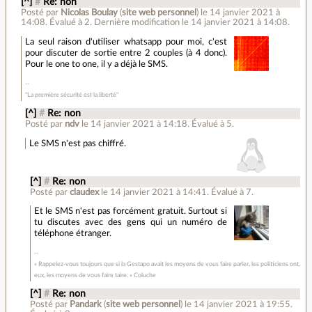
[^]
#
Re: non
Posté par
Nicolas Boulay
(
site web personnel
)
le 14 janvier 2021 à
14:08
.
Évalué à
2
.
Dernière modification le 14 janvier 2021 à 14:08.
La seul raison d'utiliser whatsapp pour moi, c'est
pour discuter de sortie entre 2 couples (à 4 donc).
Pour le one to one, il y a déjà le SMS.
"La première sécurité est la liberté"
[^]
#
Re: non
Posté par
ndv
le 14 janvier 2021 à 14:18
.
Évalué à
5
.
Le SMS n'est pas chiffré.
[^]
#
Re: non
Posté par
claudex
le 14 janvier 2021 à 14:41
.
Évalué à
7
.
Et le SMS n'est pas forcément gratuit. Surtout si
tu discutes avec des gens qui un numéro de
téléphone étranger.
« Rappelez-vous toujours que si la Gestapo avait les moyens de vous faire parler, les politiciens ont,
eux, les moyens de vous faire taire. » Coluche
[^]
#
Re: non
Posté par
Pandark
(
site web personnel
)
le 14 janvier 2021 à 19:55
.