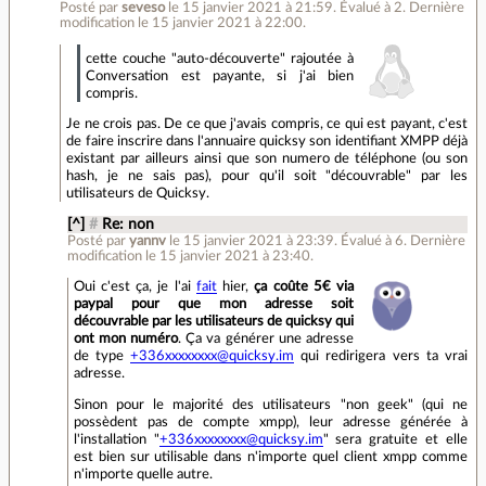
Posté par
seveso
le 15 janvier 2021 à 21:59
.
Évalué à
2
.
Dernière
modification le 15 janvier 2021 à 22:00.
cette couche "auto-découverte" rajoutée à
Conversation est payante, si j'ai bien
compris.
Je ne crois pas. De ce que j'avais compris, ce qui est payant, c'est
de faire inscrire dans l'annuaire quicksy son identifiant XMPP déjà
existant par ailleurs ainsi que son numero de téléphone (ou son
hash, je ne sais pas), pour qu'il soit "découvrable" par les
utilisateurs de Quicksy.
[^]
#
Re: non
Posté par
yannv
le 15 janvier 2021 à 23:39
.
Évalué à
6
.
Dernière
modification le 15 janvier 2021 à 23:40.
Oui c'est ça, je l'ai
fait
hier,
ça coûte 5€ via
paypal pour que mon adresse soit
découvrable par les utilisateurs de quicksy qui
ont mon numéro
. Ça va générer une adresse
de type
+336xxxxxxxx@quicksy.im
qui redirigera vers ta vrai
adresse.
Sinon pour le majorité des utilisateurs "non geek" (qui ne
possèdent pas de compte xmpp), leur adresse générée à
l'installation "
+336xxxxxxxx@quicksy.im
" sera gratuite et elle
est bien sur utilisable dans n'importe quel client xmpp comme
n'importe quelle autre.