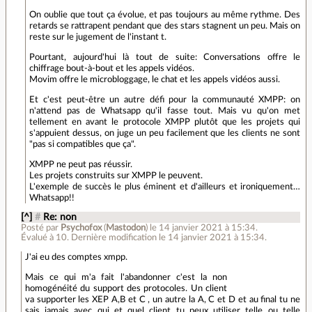
On oublie que tout ça évolue, et pas toujours au même rythme. Des
retards se rattrapent pendant que des stars stagnent un peu. Mais on
reste sur le jugement de l'instant t.
Pourtant, aujourd'hui là tout de suite: Conversations offre le
chiffrage bout-à-bout et les appels vidéos.
Movim offre le microbloggage, le chat et les appels vidéos aussi.
Et c'est peut-être un autre défi pour la communauté XMPP: on
n'attend pas de Whatsapp qu'il fasse tout. Mais vu qu'on met
tellement en avant le protocole XMPP plutôt que les projets qui
s'appuient dessus, on juge un peu facilement que les clients ne sont
"pas si compatibles que ça".
XMPP ne peut pas réussir.
Les projets construits sur XMPP le peuvent.
L'exemple de succès le plus éminent et d'ailleurs et ironiquement…
Whatsapp!!
[^]
#
Re: non
Posté par
Psychofox
(
Mastodon
)
le 14 janvier 2021 à 15:34
.
Évalué à
10
.
Dernière modification le 14 janvier 2021 à 15:34.
J'ai eu des comptes xmpp.
Mais ce qui m'a fait l'abandonner c'est la non
homogénéité du support des protocoles. Un client
va supporter les XEP A,B et C , un autre la A, C et D et au final tu ne
sais jamais avec qui et quel client tu peux utiliser telle ou telle