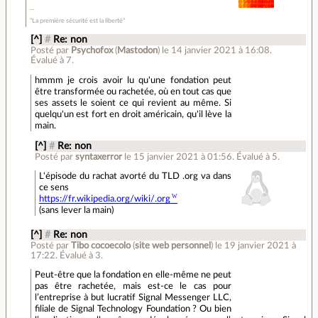
"La première sécurité est la liberté"
[^]
#
Re: non
Posté par
Psychofox
(
Mastodon
)
le 14 janvier 2021 à 16:08
.
Évalué à
7
.
hmmm je crois avoir lu qu'une fondation peut
être transformée ou rachetée, où en tout cas que
ses assets le soient ce qui revient au même. Si
quelqu'un est fort en droit américain, qu'il lève la
main.
[^]
#
Re: non
Posté par
syntaxerror
le 15 janvier 2021 à 01:56
.
Évalué à
5
.
L'épisode du rachat avorté du TLD .org va dans
ce sens
https://fr.wikipedia.org/wiki/.org
(sans lever la main)
[^]
#
Re: non
Posté par
Tibo cocoecolo
(
site web personnel
)
le 19 janvier 2021 à
17:22
.
Évalué à
3
.
Peut-être que la fondation en elle-même ne peut
pas être rachetée, mais est-ce le cas pour
l’entreprise à but lucratif Signal Messenger LLC,
filiale de Signal Technology Foundation ? Ou bien