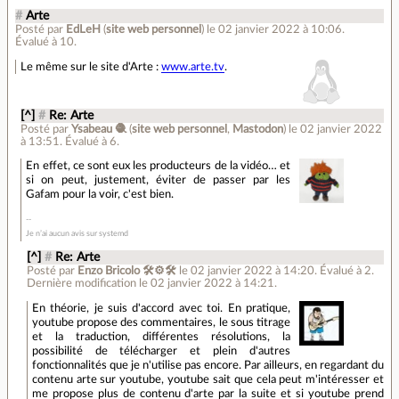
#
Arte
Posté par
EdLeH
(
site web personnel
)
le 02 janvier 2022 à 10:06
.
Évalué à
10
.
Le même sur le site d'Arte :
www.arte.tv
.
[^]
#
Re: Arte
Posté par
Ysabeau 🧶
(
site web personnel
,
Mastodon
)
le 02 janvier 2022
à 13:51
.
Évalué à
6
.
En effet, ce sont eux les producteurs de la vidéo… et
si on peut, justement, éviter de passer par les
Gafam pour la voir, c'est bien.
Je n’ai aucun avis sur systemd
[^]
#
Re: Arte
Posté par
Enzo Bricolo 🛠⚙🛠
le 02 janvier 2022 à 14:20
.
Évalué à
2
.
Dernière modification le 02 janvier 2022 à 14:21.
En théorie, je suis d'accord avec toi. En pratique,
youtube propose des commentaires, le sous titrage
et la traduction, différentes résolutions, la
possibilité de télécharger et plein d'autres
fonctionnalités que je n'utilise pas encore. Par ailleurs, en regardant du
contenu arte sur youtube, youtube sait que cela peut m'intéresser et
me propose plus de contenu d'arte par la suite et si youtube prend