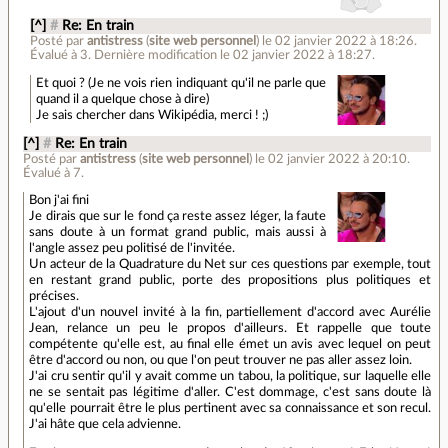
[^]
#
Re: En train
Posté par
antistress
(
site web personnel
)
le 02 janvier 2022 à 18:26
.
Évalué à
3
.
Dernière modification le 02 janvier 2022 à 18:27.
Et quoi ? (Je ne vois rien indiquant qu'il ne parle que
quand il a quelque chose à dire)
Je sais chercher dans Wikipédia, merci ! ;)
[^]
#
Re: En train
Posté par
antistress
(
site web personnel
)
le 02 janvier 2022 à 20:10
.
Évalué à
7
.
Bon j'ai fini
Je dirais que sur le fond ça reste assez léger, la faute
sans doute à un format grand public, mais aussi à
l'angle assez peu politisé de l'invitée.
Un acteur de la Quadrature du Net sur ces questions par exemple, tout
en restant grand public, porte des propositions plus politiques et
précises.
L'ajout d'un nouvel invité à la fin, partiellement d'accord avec Aurélie
Jean, relance un peu le propos d'ailleurs. Et rappelle que toute
compétente qu'elle est, au final elle émet un avis avec lequel on peut
être d'accord ou non, ou que l'on peut trouver ne pas aller assez loin.
J'ai cru sentir qu'il y avait comme un tabou, la politique, sur laquelle elle
ne se sentait pas légitime d'aller. C'est dommage, c'est sans doute là
qu'elle pourrait être le plus pertinent avec sa connaissance et son recul.
J'ai hâte que cela advienne.