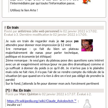
l'intermédiaire par qui toute l'information passe.
Utilisez le lien Arte !
#
En train
Posté par
antistress
(
site web personnel
)
le 02 janvier 2022 à 17:02
.
Évalué à
3
.
Dernière modification le 02 janvier 2022 à 17:05.
Je suis en train de regarder mais je
ne
peux
pas
attendre pour donner mon impression (à 12 min)
1re remarque : ça fait du bien un plateau
majoritairement de nanas pour parler technique,
politique et économie (et éthique)
2ème remarque : le seul gars du plateau pose des questions sans intéret
avec un air exagérément sérieux (pour ne pas dire dramatique) comme si
ça suffisait à donner du poids à ce qu'il dit. Je n'arrive pas à le plaindre
mais cela ne fait rien, il n'a pas l'air de se rendre compte du ridicule de la
situation (et que quand on n'a rien à dire on n'est pas obligé de prendre la
parole)
Sur le fond, j'attends la fin pour donner mon avis forcément pertinent
[^]
#
Re: En train
Posté par
Marc Quinton
le 02 janvier 2022 à 17:37
.
Évalué à
2
.
https://fr.wikipedia.org/wiki/Claude_Askolovitch
;
inculte va !