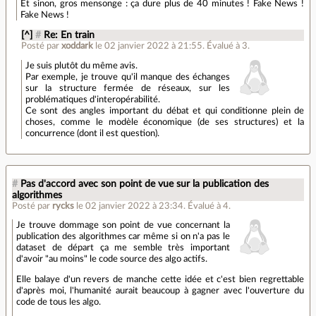
Et sinon, gros mensonge : ça dure plus de 40 minutes ! Fake News !
Fake News !
[^]
#
Re: En train
Posté par
xoddark
le 02 janvier 2022 à 21:55
.
Évalué à
3
.
Je suis plutôt du même avis.
Par exemple, je trouve qu'il manque des échanges
sur la structure fermée de réseaux, sur les
problématiques d'interopérabilité.
Ce sont des angles important du débat et qui conditionne plein de
choses, comme le modèle économique (de ses structures) et la
concurrence (dont il est question).
#
Pas d'accord avec son point de vue sur la publication des
algorithmes
Posté par
rycks
le 02 janvier 2022 à 23:34
.
Évalué à
4
.
Je trouve dommage son point de vue concernant la
publication des algorithmes car même si on n'a pas le
dataset de départ ça me semble très important
d'avoir "au moins" le code source des algo actifs.
Elle balaye d'un revers de manche cette idée et c'est bien regrettable
d'après moi, l'humanité aurait beaucoup à gagner avec l'ouverture du
code de tous les algo.