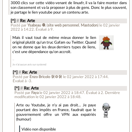
3000 clics sur cette vidéo venant de linuxfr, il va la faire monter dans
son classement et va la proposer à plus de gens. Donc le plus souvent,
je partage le lien youtube pour un contenu arte.
[^]
#
Re: Arte
Posté par
Ysabeau 🧶
(
site web personnel
,
Mastodon
)
le 02 janvier
2022 à 14:22
.
Évalué à
9
.
Mais il vaut tout de même mieux donner le lien
original plutôt qu'un truc Gafam ou Twitter. Quand
on ne donne que les deux derniers types de liens,
c'est une dépendance qu'on accroît.
Je n’ai aucun avis sur systemd
[^]
#
Re: Arte
Posté par
Enzo Bricolo 🛠⚙🛠
le 02 janvier 2022 à 17:44
.
Évalué à
-3
.
[^]
#
Re: Arte
Posté par
Faya
le 02 janvier 2022 à 18:47
.
Évalué à
2
.
Dernière
modification le 02 janvier 2022 à 18:48.
Arte ou Youtube, je n'y ai pas droit… Je paye
pourtant des impôts en France, faudrait que le
gouvernement offre un VPN aux expatriés
(humour)
Vidéo non disponible