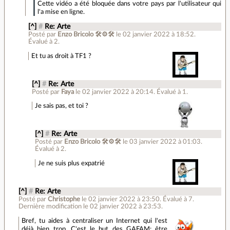
Cette vidéo a été bloquée dans votre pays par l'utilisateur qui
l'a mise en ligne.
[^]
#
Re: Arte
Posté par
Enzo Bricolo 🛠⚙🛠
le 02 janvier 2022 à 18:52
.
Évalué à
2
.
Et tu as droit à TF1 ?
[^]
#
Re: Arte
Posté par
Faya
le 02 janvier 2022 à 20:14
.
Évalué à
1
.
Je sais pas, et toi ?
[^]
#
Re: Arte
Posté par
Enzo Bricolo 🛠⚙🛠
le 03 janvier 2022 à 01:03
.
Évalué à
2
.
Je ne suis plus expatrié
[^]
#
Re: Arte
Posté par
Christophe
le 02 janvier 2022 à 23:50
.
Évalué à
7
.
Dernière modification le 02 janvier 2022 à 23:53.
Bref, tu aides à centraliser un Internet qui l'est
déjà bien trop. C'est le but des GAFAM: être