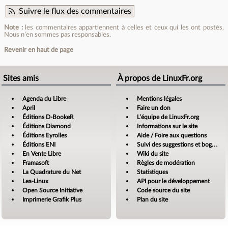
Suivre le flux des commentaires
Note :
les commentaires appartiennent à celles et ceux qui les ont postés.
Nous n’en sommes pas responsables.
Revenir en haut de page
Sites amis
À propos de LinuxFr.org
Agenda du Libre
Mentions légales
April
Faire un don
Éditions D-BookeR
L’équipe de LinuxFr.org
Éditions Diamond
Informations sur le site
Éditions Eyrolles
Aide / Foire aux questions
Éditions ENI
Suivi des suggestions et bogues
En Vente Libre
Wiki du site
Framasoft
Règles de modération
La Quadrature du Net
Statistiques
Lea-Linux
API pour le développement
Open Source Initiative
Code source du site
Imprimerie Grafik Plus
Plan du site