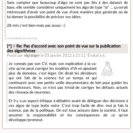
Sans compter que beaucoup d'algo ne sont pas liés à des dataset de
base, elle semble considérer uniquement les algo de type "ia" … ça serait
intéressant d'avoir son point de vue d'une manière plus générale où de
lui donner la possibilité de préciser ses idées.
28 min c'est bien mais pas assez :-)
eric.linuxfr@sud-ouest.org
[^]
#
Re: Pas d'accord avec son point de vue sur la publication
des algorithmes
Posté par
nlgranger
le 03 janvier 2022 à 21:12
.
Évalué à
6
.
Je connais pas son CV, mais son explication à la va-
vite qu'on peut corriger les modèles d'IA en ajoutant
plus de données, c'est léger. On dirait les décideurs
qui ont fait de la science fut un temps et qui
continuent avec une petite veille documentaire de loin pour guider les
investisseurs. Non, ce n'est pas trivial de corriger les défauts actuels
des réseaux de neurones.
Et il y a un aspect éthique à débattre avant de déléguer des décisions à
ces algos de type boite noire. C'est trop facile de dire: moi je fais la
science, pas de la politique. On est tous acteurs dans la société, il faut
assumer la responsabilité et les conséquences de ce qu'on
développe/promeut.