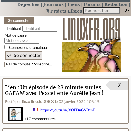
Dépêches
Journaux
Liens
Forums
Rédaction
🎙️ Projets Libres
Se connecter
Identifiant
Mot de passe
Connexion automatique
Pas de compte ? S’inscrire…
7
Lien
Un épisode de 28 minute sur les
GAFAM avec l'excellente Aurélie Jean !
Posté par
Enzo Bricolo 🛠⚙🛠
le 02 janvier 2022 à 08:19
.
https://youtu.be/XOFDnGVBcnE
(
17 commentaires
).