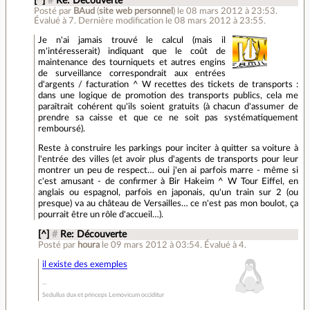
[^]
#
Re: Découverte
Posté par
BAud
(
site web personnel
)
le 08 mars 2012 à 23:53
.
Évalué à
7
.
Dernière modification le 08 mars 2012 à 23:55.
Je n'ai jamais trouvé le calcul (mais il
m'intéresserait) indiquant que le coût de
maintenance des tourniquets et autres engins
de surveillance correspondrait aux entrées
d'argents / facturation ^ W recettes des tickets de transports :
dans une logique de promotion des transports publics, cela me
paraîtrait cohérent qu'ils soient gratuits (à chacun d'assumer de
prendre sa caisse et que ce ne soit pas systématiquement
remboursé).
Reste à construire les parkings pour inciter à quitter sa voiture à
l'entrée des villes (et avoir plus d'agents de transports pour leur
montrer un peu de respect… oui j'en ai parfois marre - même si
c'est amusant - de confirmer à Bir Hakeim ^ W Tour Eiffel, en
anglais ou espagnol, parfois en japonais, qu'un train sur 2 (ou
presque) va au château de Versailles… ce n'est pas mon boulot, ça
pourrait être un rôle d'accueil…).
[^]
#
Re: Découverte
Posté par
houra
le 09 mars 2012 à 03:54
.
Évalué à
4
.
il existe des exemples
Sedullus dux et princeps Lemovicum occiditur