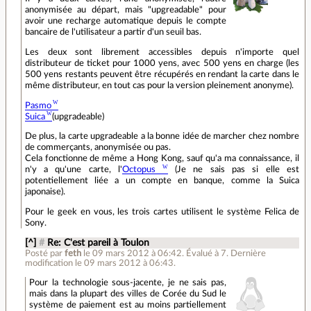
anonymisée au départ, mais "upgreadable" pour
avoir une recharge automatique depuis le compte
bancaire de l'utilisateur a partir d'un seuil bas.
Les deux sont librement accessibles depuis n'importe quel
distributeur de ticket pour 1000 yens, avec 500 yens en charge (les
500 yens restants peuvent être récupérés en rendant la carte dans le
même distributeur, en tout cas pour la version pleinement anonyme).
Pasmo
Suica
(upgradeable)
De plus, la carte upgradeable a la bonne idée de marcher chez nombre
de commerçants, anonymisée ou pas.
Cela fonctionne de même a Hong Kong, sauf qu'a ma connaissance, il
n'y a qu'une carte, l'
Octopus
(Je ne sais pas si elle est
potentiellement liée a un compte en banque, comme la Suica
japonaise).
Pour le geek en vous, les trois cartes utilisent le système Felica de
Sony.
[^]
#
Re: C'est pareil à Toulon
Posté par
feth
le 09 mars 2012 à 06:42
.
Évalué à
7
.
Dernière
modification le 09 mars 2012 à 06:43.
Pour la technologie sous-jacente, je ne sais pas,
mais dans la plupart des villes de Corée du Sud le
système de paiement est au moins partiellement