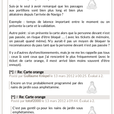
Suis-je le seul à avoir remarqué que les passages
aux portillons sont bien plus long et bien plus
aléatoires depuis l'arrivée de Navigo ?
Exemple : temps de latence important entre le moment ou on
présente la carte et la validation.
Autre point : si on présente la carte alors que la personne devant n'est
pas passée, on risque d'être bloqué …. ( avec les tickets de mémoire,
on passait quand même). N'y aurait-il pas un moyen de bloquer la
reconnaissance du pass tant que la personne devant n'est pas passée ?
Il y a d'autres dysfonctionnements, mais je ne me les rappelle pas tous
: ceux là sont ceux que j'ai rencontré le plus fréquemment (avec le
ticket de carte orange, il mest arrivé bien moins souvent d'être
ennuyé).
[^]
#
Re: Carte orange
Posté par
Guillaume Knispel
le 13 mars 2012 à 00:25
.
Évalué à
2
.
Encore un truc probablement programmé par des
nains de jardin sous amphétamine.
[^]
#
Re: Carte orange
Posté par
totof2000
le 13 mars 2012 à 09:44
.
Évalué à
2
.
C'est pas gentil ça pour les nains de jardin sous
emphétamines.