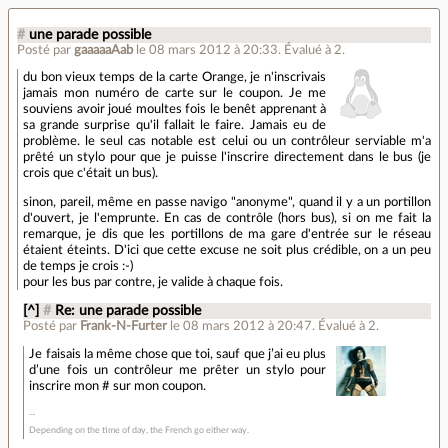
#
une parade possible
Posté par
gaaaaaAab
le 08 mars 2012 à 20:33
.
Évalué à
2
.
du bon vieux temps de la carte Orange, je n'inscrivais
jamais mon numéro de carte sur le coupon. Je me
souviens avoir joué moultes fois le benêt apprenant à
sa grande surprise qu'il fallait le faire. Jamais eu de
problème. le seul cas notable est celui ou un contrôleur serviable m'a
prêté un stylo pour que je puisse l'inscrire directement dans le bus (je
crois que c'était un bus).
sinon, pareil, même en passe navigo "anonyme", quand il y a un portillon
d'ouvert, je l'emprunte. En cas de contrôle (hors bus), si on me fait la
remarque, je dis que les portillons de ma gare d'entrée sur le réseau
étaient éteints. D'ici que cette excuse ne soit plus crédible, on a un peu
de temps je crois :-)
pour les bus par contre, je valide à chaque fois.
[^]
#
Re: une parade possible
Posté par
Frank-N-Furter
le 08 mars 2012 à 20:47
.
Évalué à
2
.
Je faisais la même chose que toi, sauf que j’ai eu plus
d’une fois un contrôleur me prêter un stylo pour
inscrire mon # sur mon coupon.
Depending on the time of day, the French go either way.