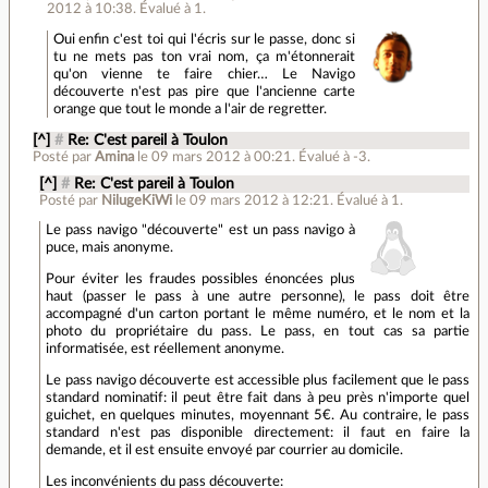
2012 à 10:38
.
Évalué à
1
.
Oui enfin c'est toi qui l'écris sur le passe, donc si
tu ne mets pas ton vrai nom, ça m'étonnerait
qu'on vienne te faire chier… Le Navigo
découverte n'est pas pire que l'ancienne carte
orange que tout le monde a l'air de regretter.
[^]
#
Re: C'est pareil à Toulon
Posté par
Amina
le 09 mars 2012 à 00:21
.
Évalué à
-3
.
[^]
#
Re: C'est pareil à Toulon
Posté par
NilugeKiWi
le 09 mars 2012 à 12:21
.
Évalué à
1
.
Le pass navigo "découverte" est un pass navigo à
puce, mais anonyme.
Pour éviter les fraudes possibles énoncées plus
haut (passer le pass à une autre personne), le pass doit être
accompagné d'un carton portant le même numéro, et le nom et la
photo du propriétaire du pass. Le pass, en tout cas sa partie
informatisée, est réellement anonyme.
Le pass navigo découverte est accessible plus facilement que le pass
standard nominatif: il peut être fait dans à peu près n'importe quel
guichet, en quelques minutes, moyennant 5€. Au contraire, le pass
standard n'est pas disponible directement: il faut en faire la
demande, et il est ensuite envoyé par courrier au domicile.
Les inconvénients du pass découverte: