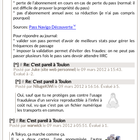
* perte de l'abonnement en cours en cas de perte du pass (normal: il
est difficile de prouver la propriété du pass)
* pas d'abonnement annuel avec sa réduction (je n'ai pas compris
pourquoi)
Sources:
Pass Navigo Découverte
Pour répondre au journal:
* valider son pass permet d'avoir de meilleurs stats pour gérer les
fréquences de passage
* imposer la validation permet d'éviter des fraudes: on ne peut pas
passer plusieurs fois le pass sans devoir attendre IIRC
[^]
#
Re: C'est pareil à Toulon
Posté par
Juke
(
site web personnel
)
le 09 mars 2012 à 15:43
.
Évalué à
-2
.
[^]
#
Re: C'est pareil à Toulon
Posté par
NilugeKiWi
le 09 mars 2012 à 16:16
.
Évalué à
5
.
Oui, sauf que tu ne protèges pas contre l'usage
frauduleux d'un service reproductible à l'infini à
coût nul, vu que c'est pas un fichier numérique
les transports en commun.
[^]
#
Re: C'est pareil à Toulon
Posté par
warwick
le 09 mars 2012 à 05:51
.
Évalué à
1
.
A Tokyo, ça marche comme ça.
Il y a deux cartes, l'une anonymisée, l'autre