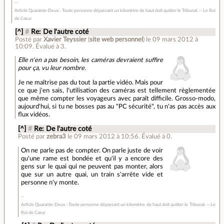
Article Quarante-Deux : Toute personne dépassant un kilomètre de haut doit quitter le Tribunal. -- Le Roi
de Cœur
[^]
#
Re: De l'autre coté
Posté par
Xavier Teyssier
(
site web personnel
)
le 09 mars 2012 à
10:09
.
Évalué à
3
.
Elle n'en a pas besoin, les caméras devraient suffire
pour ça, vu leur nombre.
Je ne maîtrise pas du tout la partie vidéo. Mais pour
ce que j'en sais, l'utilisation des caméras est tellement règlementée
que même compter les voyageurs avec paraît difficile. Grosso-modo,
aujourd'hui, si tu ne bosses pas au "PC sécurité", tu n'as pas accès aux
flux vidéos.
[^]
#
Re: De l'autre coté
Posté par
zebra3
le 09 mars 2012 à 10:56
.
Évalué à
0
.
On ne parle pas de compter. On parle juste de voir
qu'une rame est bondée et qu'il y a encore des
gens sur le quai qui ne peuvent pas monter, alors
que sur un autre quai, un train s'arrête vide et
personne n'y monte.
Article Quarante-Deux : Toute personne dépassant un kilomètre de haut doit quitter le Tribunal. -- Le
Roi de Cœur