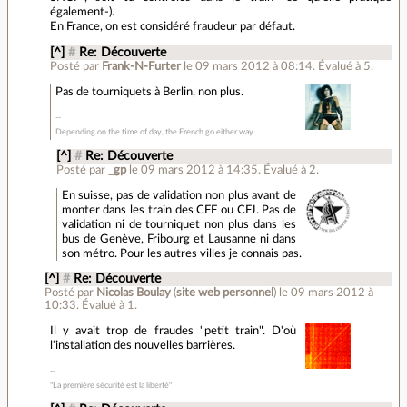
également-).
En France, on est considéré fraudeur par défaut.
[^]
#
Re: Découverte
Posté par
Frank-N-Furter
le 09 mars 2012 à 08:14
.
Évalué à
5
.
Pas de tourniquets à Berlin, non plus.
Depending on the time of day, the French go either way.
[^]
#
Re: Découverte
Posté par
_gp
le 09 mars 2012 à 14:35
.
Évalué à
2
.
En suisse, pas de validation non plus avant de
monter dans les train des CFF ou CFJ. Pas de
validation ni de tourniquet non plus dans les
bus de Genève, Fribourg et Lausanne ni dans
son métro. Pour les autres villes je connais pas.
[^]
#
Re: Découverte
Posté par
Nicolas Boulay
(
site web personnel
)
le 09 mars 2012 à
10:33
.
Évalué à
1
.
Il y avait trop de fraudes "petit train". D'où
l'installation des nouvelles barrières.
"La première sécurité est la liberté"