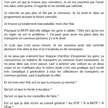
J'en sors un que je trouve, peu convaincu. Je ne me souviens pas l'avoir
mis dans cette poche. Il regarde et ne semble pas satisfait.
Je cherche un peu plus et fini par le retrouver. Je lui tend et dans un
grognement accepte le ticket convoité.
Je trouve ça totalement inacceptable, mon cher Nal.
Pourquoi la RATP doit elle obliger les gens à valider ? Dès lors qu'on est
en règle, où est le problème ? J'ai payé pour avoir ma place dans les
transports en commun parisiens, j'y ai le droit.
Je crois que c'est assez récent. Je me souviens avoir été contrôlé
plusieurs fois dans le bus et je n'ai jamais eu de remarques.
Je ne peux pas vraiment leur imposer d'arrêter d’espionner les gens. La
concurrence en matière de transports en commun étant inexistante. Je
ne peux donc pas m'en passer, sauf à acheter une voiture ou un deux
roues et en n'utilisant plus le métro (mais c'est une pratique qu'il serait
très compliqué à généraliser à tous les utilisateurs de transports en
commun parisien, sauf à asphyxier la ville).
Et toi mon cher Nal, est ce que tu trouves ça normal ?
Qu'est ce que tu ferais à ma place ?
Qu'est ce que tu me conseilles de faire ?
Est ce que je dois écrire au conseil général ? Au STIF ? À la RATP ? À
l’État ?