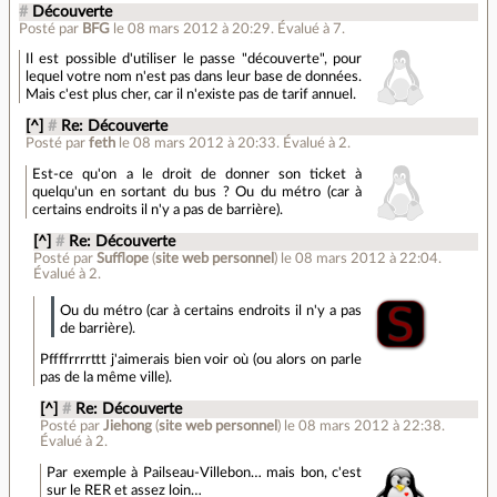
#
Découverte
Posté par
BFG
le 08 mars 2012 à 20:29
.
Évalué à
7
.
Il est possible d'utiliser le passe "découverte", pour
lequel votre nom n'est pas dans leur base de données.
Mais c'est plus cher, car il n'existe pas de tarif annuel.
[^]
#
Re: Découverte
Posté par
feth
le 08 mars 2012 à 20:33
.
Évalué à
2
.
Est-ce qu'on a le droit de donner son ticket à
quelqu'un en sortant du bus ? Ou du métro (car à
certains endroits il n'y a pas de barrière).
[^]
#
Re: Découverte
Posté par
Sufflope
(
site web personnel
)
le 08 mars 2012 à 22:04
.
Évalué à
2
.
Ou du métro (car à certains endroits il n'y a pas
de barrière).
Pffffrrrrttt j'aimerais bien voir où (ou alors on parle
pas de la même ville).
[^]
#
Re: Découverte
Posté par
Jiehong
(
site web personnel
)
le 08 mars 2012 à 22:38
.
Évalué à
2
.
Par exemple à Pailseau-Villebon… mais bon, c'est
sur le RER et assez loin…