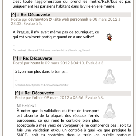
c'est toute l'agglomération qui prend les métro/RER/bus et pas
uniquement les parisiens habitant dans la ville en elle même.
[^]
#
Re: Découverte
Posté par
devnewton 🍺
(
site web personnel
)
le 08 mars 2012 à
23:02
.
Évalué à
5
.
A Prague, il n'y avait même pas de tourniquet, ce
qui est vraiment pratique quand on a une valise!
Ce post est offensant ? Prévenez moi sur https://linuxfr.org/board
[^]
#
Re: Découverte
Posté par
houra
le 09 mars 2012 à 04:10
.
Évalué à
3
.
à Lyon non plus dans le temps…
Sedullus dux et princeps Lemovicum occiditur
[^]
#
Re: Découverte
Posté par
feth
le 09 mars 2012 à 06:56
.
Évalué à
8
.
Ni Helsinki.
À noter que la validation du titre de transport
est absente de la plupart des réseaux ferrés
européens, ce qui rend le contrôle bien plus
acceptable à mes yeux de voyageur (je ne comprends pas : soit tu
fais une validation et/ou un contrôle à quai -ce que pratique la
SNCF-, soit tu contrôles dans le train -ce qu'elle pratique