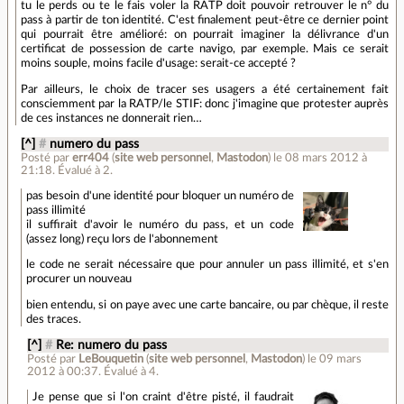
tu le perds ou te le fais voler la RATP doit pouvoir retrouver le n° du
pass à partir de ton identité. C'est finalement peut-être ce dernier point
qui pourrait être amélioré: on pourrait imaginer la délivrance d'un
certificat de possession de carte navigo, par exemple. Mais ce serait
moins souple, moins facile d'usage: serait-ce accepté ?
Par ailleurs, le choix de tracer ses usagers a été certainement fait
consciemment par la RATP/le STIF: donc j'imagine que protester auprès
de ces instances ne donnerait rien…
[^]
#
numero du pass
Posté par
err404
(
site web personnel
,
Mastodon
)
le 08 mars 2012 à
21:18
.
Évalué à
2
.
pas besoin d'une identité pour bloquer un numéro de
pass illimité
il suffirait d'avoir le numéro du pass, et un code
(assez long) reçu lors de l'abonnement
le code ne serait nécessaire que pour annuler un pass illimité, et s'en
procurer un nouveau
bien entendu, si on paye avec une carte bancaire, ou par chèque, il reste
des traces.
[^]
#
Re: numero du pass
Posté par
LeBouquetin
(
site web personnel
,
Mastodon
)
le 09 mars
2012 à 00:37
.
Évalué à
4
.
Je pense que si l'on craint d'être pisté, il faudrait