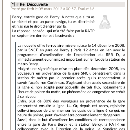
[^]
#
Re: Découverte
Posté par
feth
le 09 mars 2012 à 00:57
.
Évalué à
6
.
Bercy, entrée gare de Bercy. À noter que si tu as
un ticket et pas un passe navigo, tu es discriminé
et n'as
pas
le droit d'entrer par là.
La réponse -sensée- qui m'a été faite par la RATP
en septembre dernier est la suivante :
La nouvelle offre ferroviaire mise en place le 14 décembre 2008,
par la SNCF en gare de Bercy ( Paris 12 ème), en lien avec le
programme d'amélioration de l'exploitation du RER D, a
immédiatement eu un impact important sur le flux de la station de
métro Bercy.
Malgré une signalétique mise en place dès décembre 2008, les
voyageurs en provenance de la gare SNCF, pénétraient dans la
station de métro par le premier accès qu'ils rencontraient, à
savoir l'accès rue Corbineau. S'agissant d'un accès secondaire de
la ligne 6, non adapté pour accueillir de tels flux, notamment à
l'heure de pointe du matin, un phénomène de congestion se créait
à ce niveau.
Enfin, plus de 80% des voyageurs en provenance de la gare
empruntent ensuite la ligne 14. Or, depuis cet accès, rejoindre
celle-ci impose de cheminer sur les quais de la ligne 6 ce qui, en
heure de pointe, peut s'avérer être potentiellement dangereux.
Aussi, dans le but d'améliorer les conditions de correspondance
entre la gare de Paris Bercy et la station Bercy, la RATP, en
collaboration avec la Direction de la voirie, le Syndicat des