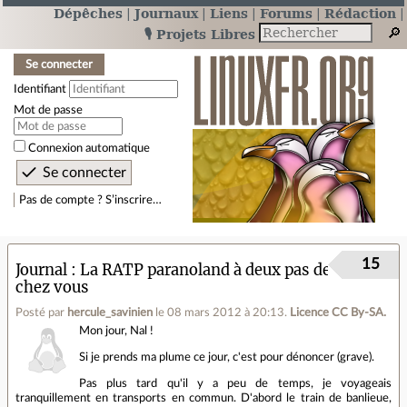
Dépêches
Journaux
Liens
Forums
Rédaction
🎙️ Projets Libres
Se connecter
Identifiant
Mot de passe
Connexion automatique
Pas de compte ? S’inscrire…
15
Journal
La RATP paranoland à deux pas de
chez vous
Posté par
hercule_savinien
le 08 mars 2012 à 20:13
.
Licence CC By‑SA.
Mon jour, Nal !
Si je prends ma plume ce jour, c'est pour dénoncer (grave).
Pas plus tard qu'il y a peu de temps, je voyageais
tranquillement en transports en commun. D'abord le train de banlieue,