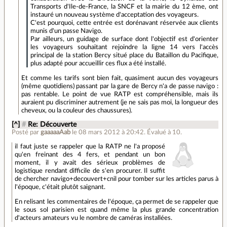
Transports d'Ile-de-France, la SNCF et la mairie du 12 ème, ont
instauré un nouveau système d'acceptation des voyageurs.
C'est pourquoi, cette entrée est dorénavant réservée aux clients
munis d'un passe Navigo.
Par ailleurs, un guidage de surface dont l'objectif est d'orienter
les voyageurs souhaitant rejoindre la ligne 14 vers l'accès
principal de la station Bercy situé place du Bataillon du Pacifique,
plus adapté pour accueillir ces flux a été installé.
Et comme les tarifs sont bien fait, quasiment aucun des voyageurs
(même quotidiens) passant par la gare de Bercy n'a de passe navigo :
pas rentable. Le point de vue RATP est compréhensible, mais ils
auraient pu discriminer autrement (je ne sais pas moi, la longueur des
cheveux, ou la couleur des chaussures).
[^]
#
Re: Découverte
Posté par
gaaaaaAab
le 08 mars 2012 à 20:42
.
Évalué à
10
.
il faut juste se rappeler que la RATP ne l'a proposé
qu'en freinant des 4 fers, et pendant un bon
moment, il y avait des sérieux problèmes de
logistique rendant difficile de s'en procurer. Il suffit
de chercher navigo+decouvert+cnil pour tomber sur les articles parus à
l'époque, c'était plutôt saignant.
En relisant les commentaires de l'époque, ça permet de se rappeler que
le sous sol parisien est quand même la plus grande concentration
d'acteurs amateurs vu le nombre de caméras installées.