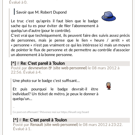
Évalué à
0
.
Savoir que M. Robert Dupond
Le truc c'est qu'après il faut bien que le badge
sache qui tu es pour éviter de filer l'abonnement à
quelqu'un d'autre (pour le contrôle).
C'est vrai que techniquement, ils peuvent faire des suivis assez précis
de personnes, mais je pense que le lien « heure / arrêt » et
« personne » n'est pas vraiment ce qui les intéresse ici mais un moyen
de pointer le flux de personne et de permettre au contrôle d'associer
un abonnement à la bonne personne.
[^]
#
Re: C'est pareil à Toulon
Posté par
devnewton 🍺
(
site web personnel
)
le 08 mars 2012 à
22:56
.
Évalué à
4
.
Une photo sur le badge c'est suffisant…
Et puis pourquoi le badge devrait-il être
individuel? Un ticket de métro, je peux le donner à
quelqu'un…
Ce post est offensant ? Prévenez moi sur https://linuxfr.org/board
[^]
#
Re: C'est pareil à Toulon
Posté par
Renault
(
site web personnel
)
le 08 mars 2012 à 23:22
.
Évalué à
1
.