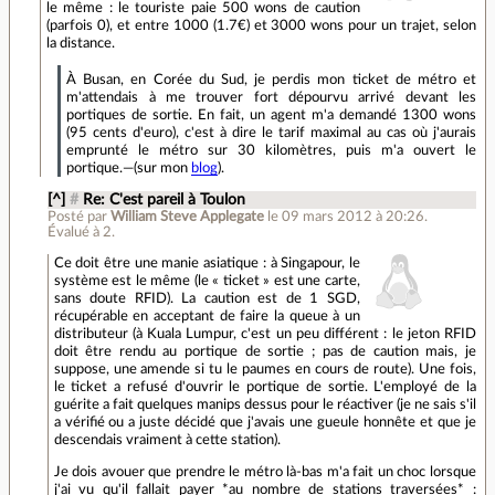
le même : le touriste paie 500 wons de caution
(parfois 0), et entre 1000 (1.7€) et 3000 wons pour un trajet, selon
la distance.
À Busan, en Corée du Sud, je perdis mon ticket de métro et
m'attendais à me trouver fort dépourvu arrivé devant les
portiques de sortie. En fait, un agent m'a demandé 1300 wons
(95 cents d'euro), c'est à dire le tarif maximal au cas où j'aurais
emprunté le métro sur 30 kilomètres, puis m'a ouvert le
portique.—(sur mon
blog
).
[^]
#
Re: C'est pareil à Toulon
Posté par
William Steve Applegate
le 09 mars 2012 à 20:26
.
Évalué à
2
.
Ce doit être une manie asiatique : à Singapour, le
système est le même (le « ticket » est une carte,
sans doute RFID). La caution est de 1 SGD,
récupérable en acceptant de faire la queue à un
distributeur (à Kuala Lumpur, c'est un peu différent : le jeton RFID
doit être rendu au portique de sortie ; pas de caution mais, je
suppose, une amende si tu le paumes en cours de route). Une fois,
le ticket a refusé d'ouvrir le portique de sortie. L'employé de la
guérite a fait quelques manips dessus pour le réactiver (je ne sais s'il
a vérifié ou a juste décidé que j'avais une gueule honnête et que je
descendais vraiment à cette station).
Je dois avouer que prendre le métro là-bas m'a fait un choc lorsque
j'ai vu qu'il fallait payer *au nombre de stations traversées* :