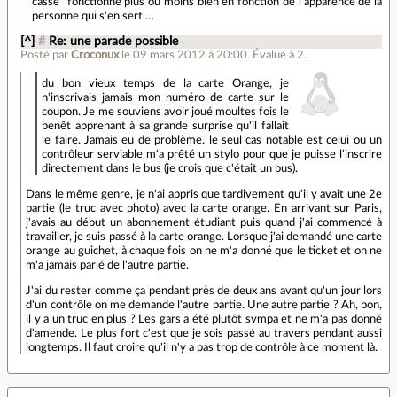
cassé" fonctionne plus ou moins bien en fonction de l'apparence de la
personne qui s'en sert …
[^]
#
Re: une parade possible
Posté par
Croconux
le 09 mars 2012 à 20:00
.
Évalué à
2
.
du bon vieux temps de la carte Orange, je
n'inscrivais jamais mon numéro de carte sur le
coupon. Je me souviens avoir joué moultes fois le
benêt apprenant à sa grande surprise qu'il fallait
le faire. Jamais eu de problème. le seul cas notable est celui ou un
contrôleur serviable m'a prêté un stylo pour que je puisse l'inscrire
directement dans le bus (je crois que c'était un bus).
Dans le même genre, je n'ai appris que tardivement qu'il y avait une 2e
partie (le truc avec photo) avec la carte orange. En arrivant sur Paris,
j'avais au début un abonnement étudiant puis quand j'ai commencé à
travailler, je suis passé à la carte orange. Lorsque j'ai demandé une carte
orange au guichet, à chaque fois on ne m'a donné que le ticket et on ne
m'a jamais parlé de l'autre partie.
J'ai du rester comme ça pendant près de deux ans avant qu'un jour lors
d'un contrôle on me demande l'autre partie. Une autre partie ? Ah, bon,
il y a un truc en plus ? Les gars a été plutôt sympa et ne m'a pas donné
d'amende. Le plus fort c'est que je sois passé au travers pendant aussi
longtemps. Il faut croire qu'il n'y a pas trop de contrôle à ce moment là.