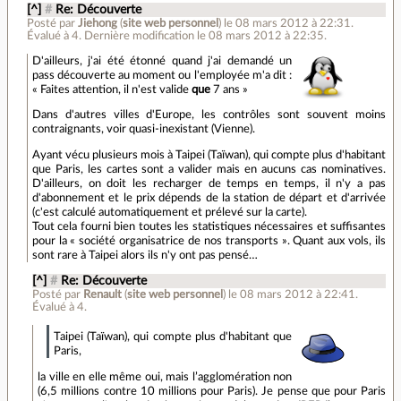
[^]
#
Re: Découverte
Posté par
Jiehong
(
site web personnel
)
le 08 mars 2012 à 22:31
.
Évalué à
4
.
Dernière modification le 08 mars 2012 à 22:35.
D'ailleurs, j'ai été étonné quand j'ai demandé un
pass découverte au moment ou l'employée m'a dit :
« Faites attention, il n'est valide
que
7 ans »
Dans d'autres villes d'Europe, les contrôles sont souvent moins
contraignants, voir quasi-inexistant (Vienne).
Ayant vécu plusieurs mois à Taipei (Taïwan), qui compte plus d'habitant
que Paris, les cartes sont a valider mais en aucuns cas nominatives.
D'ailleurs, on doit les recharger de temps en temps, il n'y a pas
d'abonnement et le prix dépends de la station de départ et d'arrivée
(c'est calculé automatiquement et prélevé sur la carte).
Tout cela fourni bien toutes les statistiques nécessaires et suffisantes
pour la « société organisatrice de nos transports ». Quant aux vols, ils
sont rare à Taipei alors ils n'y ont pas pensé…
[^]
#
Re: Découverte
Posté par
Renault
(
site web personnel
)
le 08 mars 2012 à 22:41
.
Évalué à
4
.
Taipei (Taïwan), qui compte plus d'habitant que
Paris,
la ville en elle même oui, mais l’agglomération non
(6,5 millions contre 10 millions pour Paris). Je pense que pour Paris