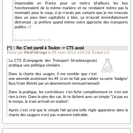
impensable en France pour un métro (d'ailleurs les bus
fonctionnaient de la même manière et ne rendaient même pas la
monnaie). pour le coup, si je n'avais pas compris que je me trouvais
dans un pays bien capitaliste à bloc, ça m'aurait immédiatement
détrompé ; je préfère quand même notre approche des transports
publics :-/
Envoyé depuis mon PDP 11/70
[^]
#
Re: C'est pareil à Toulon -> CTS aussi
Posté par
AlexPoilrouge
le 09 mars 2012 à 09:28
.
Évalué à
2
.
La CTS (Compagnie des Transport Strasbourgeois)
pratique une politique similaire.
Dans la charte des usages, il me semble que c'est
une amende avoisinant les 4€ si on ne fait pas valider sa carte 'badgeo'
(bus/tram illimité par un abonnement mensuel/annuel)
Dans la pratique, les contrôleurs s'en fiche complètement et n'en ont
rien à cirer. Dans le pire des cas, ils te lâchent avec un simple "j'ai pas eu
le temps, le tram arrivait en station".
Après c'est vrai que le simple fait qu'une telle règle apparaisse dans la
charte des usagers n'est pas vraiment tolérable.