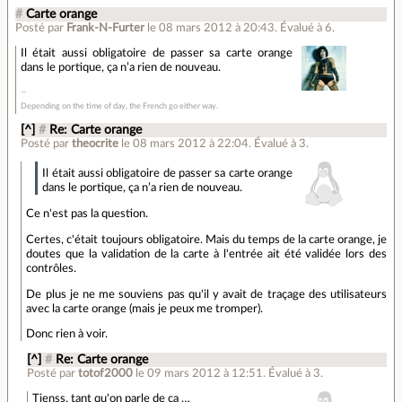
#
Carte orange
Posté par
Frank-N-Furter
le 08 mars 2012 à 20:43
.
Évalué à
6
.
Il était aussi obligatoire de passer sa carte orange
dans le portique, ça n’a rien de nouveau.
Depending on the time of day, the French go either way.
[^]
#
Re: Carte orange
Posté par
theocrite
le 08 mars 2012 à 22:04
.
Évalué à
3
.
Il était aussi obligatoire de passer sa carte orange
dans le portique, ça n’a rien de nouveau.
Ce n'est pas la question.
Certes, c'était toujours obligatoire. Mais du temps de la carte orange, je
doutes que la validation de la carte à l'entrée ait été validée lors des
contrôles.
De plus je ne me souviens pas qu'il y avait de traçage des utilisateurs
avec la carte orange (mais je peux me tromper).
Donc rien à voir.
[^]
#
Re: Carte orange
Posté par
totof2000
le 09 mars 2012 à 12:51
.
Évalué à
3
.
Tienss, tant qu'on parle de ça …