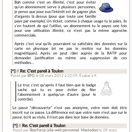
Bah comme c'est un illimité, c'est pour éviter
qu'un abonnement serve à plusieurs personnes,
je pense que pour eux l'intérêt est de gagner plus
d'argents là dessus (pour que toute une famille
paye par exemple). Un ticket, comme à chaque usage tu le paies, ils
s'en foutent de qui l'utilise, un abonnement tu le payes une fois
pour une utilisation illimité, ce n'est pas la même approche
commerciale.
Après c'est vrai qu'ils pourraient se satisfaire des données sur la
carte en physique (et ne pas le mettre sur les données
magnétiques). Après on peut râler auprès de la RATP pour
demander justification ou même une suppression de ces
méthodes…
[^]
#
Re: C'est pareil à Toulon
Posté par
BFG
le 08 mars 2012 à 22:59
.
Évalué à
9
.
Le truc c'est qu'après il faut bien que le badge
sache qui tu es pour éviter de filer
l'abonnement à quelqu'un d'autre (pour le
contrôle).
Le passe "découverte" n'est pas anonyme, votre nom doit être
inscrit sur ce passe. La différence est que votre nom n'est
que
sur le
passe, écrit au stylo, il n'est pas dans leur base de données.
[^]
#
Re: C'est pareil à Toulon
Posté par
liberforce
(
site web personnel
,
Mastodon
)
le 09 mars