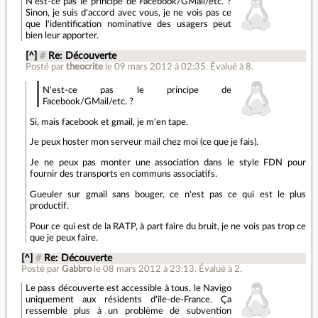
N'est-ce pas le principe de Facebook/GMail/etc. ?
Sinon, je suis d'accord avec vous, je ne vois pas ce
que l'identification nominative des usagers peut
bien leur apporter.
[^]
#
Re: Découverte
Posté par
theocrite
le 09 mars 2012 à 02:35
.
Évalué à
8
.
N'est-ce pas le principe de
Facebook/GMail/etc. ?
Si, mais facebook et gmail, je m'en tape.
Je peux hoster mon serveur mail chez moi (ce que je fais).
Je ne peux pas monter une association dans le style FDN pour
fournir des transports en communs associatifs.
Gueuler sur gmail sans bouger, ce n'est pas ce qui est le plus
productif.
Pour ce qui est de la RATP, à part faire du bruit, je ne vois pas trop ce
que je peux faire.
[^]
#
Re: Découverte
Posté par
Gabbro
le 08 mars 2012 à 23:13
.
Évalué à
2
.
Le pass découverte est accessible à tous, le Navigo
uniquement aux résidents d'île-de-France. Ça
ressemble plus à un problème de subvention