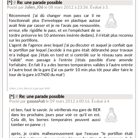
[^]
#
Re: une parade possible
Posté par
Julien_J06
le 08 mars 2012 à 23:36
.
Évalué à
3
.
Récemment j'ai dû changer mon pass car il ne
fonctionnait plus (l'enveloppe en plastique autour
avait finie par casser et je ne l'avais pas renouvelée,
erreur, elle rigidifie le pass, et en l'empêchant de se
tordre préserve les 10 antennes insérée dedans), il n'était plus reconnu
sur les portillons.
L'agent de l'agence avec lequel j'ai pu discuter et auquel je confiait que
le portillon par lequel j'accède à ma gare était débranché pour travaux
m'a indiqué que j'étais en tord et si contrôlé sur le réseau sans avoir
"validé" mon passage à l'entrée j'étais passible d'une amende
forfaitaire. En fait il y a des bornes temporaires valides à l'autre entrée
à l'autre bout de la gare (j'ai cas partir 10 min plus tôt pour aller faire le
tour de la gare à 07h00 du mat')
Julien_c'est_bien (y'a pas que Seb)
[^]
#
Re: une parade possible
Posté par
gaaaaaAab
le 09 mars 2012 à 00:16
.
Évalué à
4
.
et ben, faut le savoir. Je vérifierais ma gare de RER
dans les prochains jours pour voir ce qu'il en est.
Cela dit, les bornes temporaires peuvent aussi
tomber en panne ;-)
après, je crains malheureusement que l'excuse "le portillon était