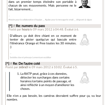
dans un premier temps éteindre son portable à
chacun de ses mouvements. Mais personne ne le
fait, bizarrement…
#tracim pour la collaboration d'équipe __ #galae pour la messagerie email __ dirigeant @ algoo
[^]
#
Re: numero du pass
Posté par
houra
le 09 mars 2012 à 04:48
.
Évalué à
6
.
D'ailleurs ça doit être chiant en ce moment de
tenter de pister quelqu'un qui bascule entre
l'itinérance Orange et Free toutes les 30 minutes.
:)
Sedullus dux et princeps Lemovicum occiditur
[^]
#
Re: De l'autre coté
Posté par
zebra3
le 09 mars 2012 à 10:02
.
Évalué à
5
.
La RATP peut, grâce à ces données,
détecter les surcharges dans certains
horaires/certains points de passage, et
ainsi réfléchir à un moyen d'améliorer les
choses.
Elle n'en a pas besoin, les caméras devraient suffire pour ça, vu leur
nombre.