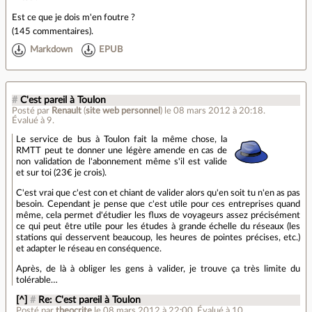
Est ce que je dois m'en foutre ?
(
145 commentaires
).
Markdown
EPUB
#
C'est pareil à Toulon
Posté par
Renault
(
site web personnel
)
le 08 mars 2012 à 20:18
.
Évalué à
9
.
Le service de bus à Toulon fait la même chose, la
RMTT peut te donner une légère amende en cas de
non validation de l'abonnement même s'il est valide
et sur toi (23€ je crois).
C'est vrai que c'est con et chiant de valider alors qu'en soit tu n'en as pas
besoin. Cependant je pense que c'est utile pour ces entreprises quand
même, cela permet d'étudier les fluxs de voyageurs assez précisément
ce qui peut être utile pour les études à grande échelle du réseaux (les
stations qui desservent beaucoup, les heures de pointes précises, etc.)
et adapter le réseau en conséquence.
Après, de là à obliger les gens à valider, je trouve ça très limite du
tolérable…
[^]
#
Re: C'est pareil à Toulon
Posté par
theocrite
le 08 mars 2012 à 22:00
.
Évalué à
10
.