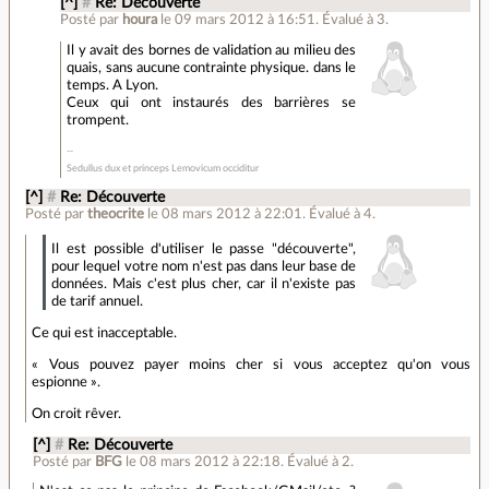
[^]
#
Re: Découverte
Posté par
houra
le 09 mars 2012 à 16:51
.
Évalué à
3
.
Il y avait des bornes de validation au milieu des
quais, sans aucune contrainte physique. dans le
temps. A Lyon.
Ceux qui ont instaurés des barrières se
trompent.
Sedullus dux et princeps Lemovicum occiditur
[^]
#
Re: Découverte
Posté par
theocrite
le 08 mars 2012 à 22:01
.
Évalué à
4
.
Il est possible d'utiliser le passe "découverte",
pour lequel votre nom n'est pas dans leur base de
données. Mais c'est plus cher, car il n'existe pas
de tarif annuel.
Ce qui est inacceptable.
« Vous pouvez payer moins cher si vous acceptez qu'on vous
espionne ».
On croit rêver.
[^]
#
Re: Découverte
Posté par
BFG
le 08 mars 2012 à 22:18
.
Évalué à
2
.