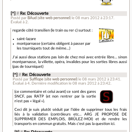
[^]
#
Re: Découverte
Posté par
BAud
(
site web personnel
)
le 08 mars 2012 à 23:17
.
Évalué à
2
.
regarde côté transilien (le train ou rer c) surtout :
saint-lazare
montparnasse (certains obligent à passer par
les tourniquets tout de même…)
J'ai aussi deux stations pas loin de chez moi avec entrée libre… sinon
montparnasse, la villette, opéra, invalides pour les sorties libres aussi
(pas de tourniquet)
[^]
#
Re: Découverte
Posté par
Sufflope
(
site web personnel
)
le 08 mars 2012 à 23:41
.
Évalué à
4
.
Dernière modification le 08 mars 2012 à 23:42.
(ce commentaire et celui avant) ce sont des gares
SNCF, pas RATP (et non rentrer par la sortie
n'est pas « légal »).
Ceci dit je suis plutôt séduit par l'idée de supprimer tous les frais
liés à la validation (contrôleurs etc… ARG JE PROPOSE DE
SUPPRIMER DES EMPLOIS, BRÛLEZ-MOI) et de rendre les
transports en commun gratuits. Mais c'est pas la question ici.