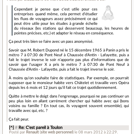
Cependant je pense que c'est utile pour ces
entreprises quand même, cela permet d'étudier
les fluxs de voyageurs assez précisément ce qui
peut être utile pour les études à grande échelle
du réseaux (les stations qui desservent beaucoup, les heures de
pointes précises, etc.) et adapter le réseau en conséquence.
Ça peut très bien se faire avec un pass anonymisé.
Savoir que M. Robert Dupond né le 15 décembre 1965 à Panin a pris le
métro 7 à 07:30 de Pont Neuf à Chaussée d'Antin - Lafayette, puis a
fait le trajet inverse le soir n'apporte pas plus d'informations que de
savoir que l'usager X a pris le métro 7 à 07:30 de Pont Neuf à
Chaussée d'Antin - Lafayette, puis a fait le trajet inverse le soir.
À moins qu'on souhaite faire de statistiques. Par exemple, on pourrait
supposer que le monsieur habite vers Châtelet et travaille vers Opéra
depuis les 6 mois et 12 jours qu'il fait ce trajet quotidiennement.
Quitte à mettre le doigt dans l'engrenage, pourquoi ne pas continuer un
peu plus loin en allant carrément chercher qui habite avec qui (bons
voisins ou famille ? En tout cas, ils voyagent souvent ensemble), qui
travaille avec qui, etc. ?
Ça fait peur.
[^]
#
Re: C'est pareil à Toulon
Posté par
Renault
(
site web personnel
)
le 08 mars 2012 à 22:29
.