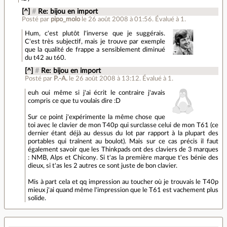
[^]
#
Re: bijou en import
Posté par
pipo_molo
le 26 août 2008 à 01:56
.
Évalué à
1
.
Hum, c'est plutôt l'inverse que je suggérais.
C'est très subjectif, mais je trouve par exemple
que la qualité de frappe a sensiblement diminué
du t42 au t60.
[^]
#
Re: bijou en import
Posté par
P.-A.
le 26 août 2008 à 13:12
.
Évalué à
1
.
euh oui même si j'ai écrit le contraire j'avais
compris ce que tu voulais dire :D
Sur ce point j'expérimente la même chose que
toi avec le clavier de mon T40p qui surclasse celui de mon T61 (ce
dernier étant déjà au dessus du lot par rapport à la plupart des
portables qui traînent au boulot). Mais sur ce cas précis il faut
également savoir que les Thinkpads ont des claviers de 3 marques
: NMB, Alps et Chicony. Si t'as la première marque t'es bénie des
dieux, si t'as les 2 autres ce sont juste de bon clavier.
Mis à part cela et qq impression au toucher où je trouvais le T40p
mieux j'ai quand même l'impression que le T61 est vachement plus
solide.