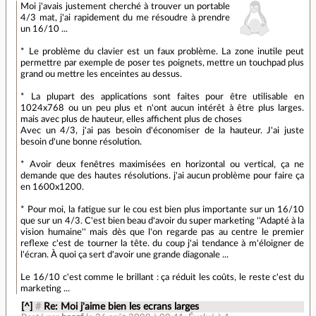
Moi j'avais justement cherché à trouver un portable
4/3 mat, j'ai rapidement du me résoudre à prendre
un 16/10 ...
* Le problème du clavier est un faux problème. La zone inutile peut
permettre par exemple de poser tes poignets, mettre un touchpad plus
grand ou mettre les enceintes au dessus.
* La plupart des applications sont faites pour être utilisable en
1024x768 ou un peu plus et n'ont aucun intérêt à être plus larges.
mais avec plus de hauteur, elles affichent plus de choses
Avec un 4/3, j'ai pas besoin d'économiser de la hauteur. J'ai juste
besoin d'une bonne résolution.
* Avoir deux fenêtres maximisées en horizontal ou vertical, ça ne
demande que des hautes résolutions. j'ai aucun problème pour faire ça
en 1600x1200.
* Pour moi, la fatigue sur le cou est bien plus importante sur un 16/10
que sur un 4/3. C'est bien beau d'avoir du super marketing ''Adapté à la
vision humaine'' mais dès que l'on regarde pas au centre le premier
reflexe c'est de tourner la tête. du coup j'ai tendance à m'éloigner de
l'écran. À quoi ça sert d'avoir une grande diagonale ...
Le 16/10 c'est comme le brillant : ça réduit les coûts, le reste c'est du
marketing ...
[^]
#
Re: Moi j'aime bien les ecrans larges