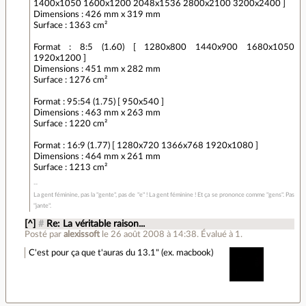
1400x1050 1600x1200 2048x1536 2800x2100 3200x2400 ]
Dimensions : 426 mm x 319 mm
Surface : 1363 cm²
Format : 8:5 (1.60) [ 1280x800 1440x900 1680x1050
1920x1200 ]
Dimensions : 451 mm x 282 mm
Surface : 1276 cm²
Format : 95:54 (1.75) [ 950x540 ]
Dimensions : 463 mm x 263 mm
Surface : 1220 cm²
Format : 16:9 (1.77) [ 1280x720 1366x768 1920x1080 ]
Dimensions : 464 mm x 261 mm
Surface : 1213 cm²
La gent féminine, pas la "gente", pas de "e" ! La gent féminine ! Et ça se prononce comme "gens". Pas
"jante".
[^]
#
Re: La véritable raison...
Posté par
alexissoft
le 26 août 2008 à 14:38
.
Évalué à
1
.
C'est pour ça que t'auras du 13.1" (ex. macbook)