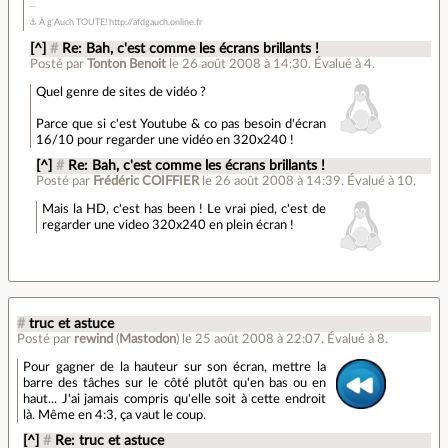
⚓ À g'Auch TOUTE! http://afdgauch.online.fr
[^]
#
Re: Bah, c'est comme les écrans brillants !
Posté par
Tonton Benoit
le 26 août 2008 à 14:30
.
Évalué à
4
.
Quel genre de sites de vidéo ?
Parce que si c'est Youtube & co pas besoin d'écran
16/10 pour regarder une vidéo en 320x240 !
[^]
#
Re: Bah, c'est comme les écrans brillants !
Posté par
Frédéric COIFFIER
le 26 août 2008 à 14:39
.
Évalué à
10
.
Mais la HD, c'est has been ! Le vrai pied, c'est de
regarder une video 320x240 en plein écran !
#
truc et astuce
Posté par
rewind
(
Mastodon
)
le 25 août 2008 à 22:07
.
Évalué à
8
.
Pour gagner de la hauteur sur son écran, mettre la
barre des tâches sur le côté plutôt qu'en bas ou en
haut... J'ai jamais compris qu'elle soit à cette endroit
là. Même en 4:3, ça vaut le coup.
[^]
#
Re: truc et astuce