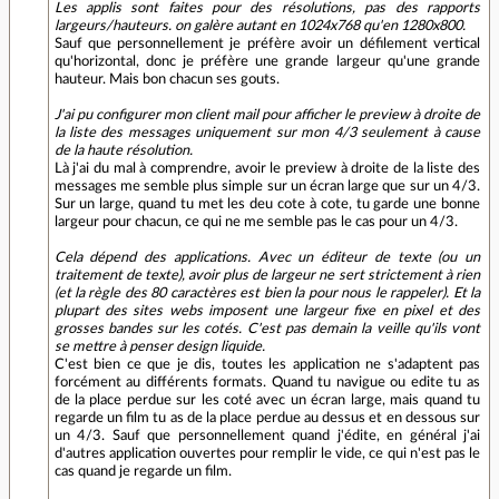
Les applis sont faites pour des résolutions, pas des rapports
largeurs/hauteurs. on galère autant en 1024x768 qu'en 1280x800.
Sauf que personnellement je préfère avoir un défilement vertical
qu'horizontal, donc je préfère une grande largeur qu'une grande
hauteur. Mais bon chacun ses gouts.
J'ai pu configurer mon client mail pour afficher le preview à droite de
la liste des messages uniquement sur mon 4/3 seulement à cause
de la haute résolution.
Là j'ai du mal à comprendre, avoir le preview à droite de la liste des
messages me semble plus simple sur un écran large que sur un 4/3.
Sur un large, quand tu met les deu cote à cote, tu garde une bonne
largeur pour chacun, ce qui ne me semble pas le cas pour un 4/3.
Cela dépend des applications. Avec un éditeur de texte (ou un
traitement de texte), avoir plus de largeur ne sert strictement à rien
(et la règle des 80 caractères est bien la pour nous le rappeler). Et la
plupart des sites webs imposent une largeur fixe en pixel et des
grosses bandes sur les cotés. C'est pas demain la veille qu'ils vont
se mettre à penser design liquide.
C'est bien ce que je dis, toutes les application ne s'adaptent pas
forcément au différents formats. Quand tu navigue ou edite tu as
de la place perdue sur les coté avec un écran large, mais quand tu
regarde un film tu as de la place perdue au dessus et en dessous sur
un 4/3. Sauf que personnellement quand j'édite, en général j'ai
d'autres application ouvertes pour remplir le vide, ce qui n'est pas le
cas quand je regarde un film.