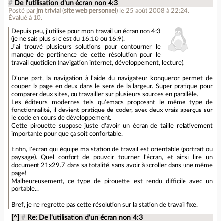
#
De l'utilisation d'un écran non 4:3
Posté par
jm trivial
(
site web personnel
)
le 25 août 2008 à 22:24
.
Évalué à
10
.
Depuis peu, j'utilise pour mon travail un écran non 4:3
(je ne sais plus si c'est du 16:10 ou 16:9).
J'ai trouvé plusieurs solutions pour contourner le
manque de pertinence de cette résolution pour le
travail quotidien (navigation internet, développement, lecture).
D'une part, la navigation à l'aide du navigateur konqueror permet de
couper la page en deux dans le sens de la largeur. Super pratique pour
comparer deux sites, ou travailler sur plusieurs sources en parallèle.
Les éditeurs modernes tels qu'emacs proposant le même type de
fonctionnalité, il devient pratique de coder, avec deux vrais aperçus sur
le code en cours de développement.
Cette pirouette suppose juste d'avoir un écran de taille relativement
importante pour que ça soit confortable.
Enfin, l'écran qui équipe ma station de travail est orientable (portrait ou
paysage). Quel confort de pouvoir tourner l'écran, et ainsi lire un
document 21x29.7 dans sa totalité, sans avoir à scroller dans une même
page!
Malheureusement, ce type de pirouette est rendu difficile avec un
portable...
Bref, je ne regrette pas cette résolution sur la station de travail fixe.
[^]
#
Re: De l'utilisation d'un écran non 4:3