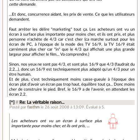
cette demande.
...Et donc, concurrence aidant, les prix de vente. Ce que les utilisateurs
demandent.
Faut arrêter les délire "marketing" tout ça. Les acheteurs ont vu un
écran à surface plus importante pour moins cher, et ils ont pris, et plus
personne n'achète de 4/3 car c'est cher (ca marche surtout pour les
écran de PC, à l'époque de la mode des TV 16/9, la TV 16/9 était
carrément plus cher car "in" que le 4/3 qui affichait une plus grande
largeur pour afficher le film... Va comprendre.)
Sinon, nos yeux ne sont pas 4/3, et sont plus 16/9 que 4/3 (faudrait du
2.2...), donc un 16/9 est techniquement plus adapté qu'un 4/3 pour un
être humain.
Et de plus, c'est techniquement moins casse-gueule à l'époque des
écran plat d'avoir un écran pas trop haut, équilibre tout ça... Donc moins
cher de construire le pied. Bref, le 16/9 a de l'avenir, en attendant les
écran 2.2.
[^]
#
Re: La véritable raison...
Posté par
fasthm
le 26 août 2008 à 13:09
.
Évalué à
5
.
Les acheteurs ont vu un écran à surface plus
importante pour moins cher, et ils ont pris, ...