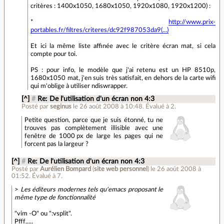
critères : 1400x1050, 1680x1050, 1920x1080, 1920x1200) :
*
http://www.prix-
portables.fr/filtres/criteres/dc92f987053da9(...)
Et ici la même liste affinée avec le critère écran mat, si cela
compte pour toi.
PS : pour info, le modèle que j'ai retenu est un HP 8510p,
1680x1050 mat, j'en suis très satisfait, en dehors de la carte wifi
qui m'oblige à utiliser ndiswrapper.
[^]
#
Re: De l'utilisation d'un écran non 4:3
Posté par
seginus
le 26 août 2008 à 10:48
.
Évalué à
2
.
Petite question, parce que je suis étonné, tu ne
trouves pas complètement illisible avec une
fenêtre de 1000 px de large les pages qui ne
forcent pas la largeur ?
[^]
#
Re: De l'utilisation d'un écran non 4:3
Posté par
Aurélien Bompard
(
site web personnel
)
le 26 août 2008 à
01:52
.
Évalué à
7
.
>
Les éditeurs modernes tels qu'emacs proposant le
même type de fonctionnalité
"vim -O" ou ":vsplit".
Pfff.....