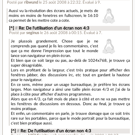
Posté par
ribwund
le 25 août 2008 à 22:32
.
Évalué à
9
.
Aussi vu la résolution des écrans actuels, je mets de
moins en moins de fenetres en fullscreen, le 16:10
ca permet de les mettre cote a cote.
[^]
#
Re: De l'utilisation d'un écran non 4:3
Posté par
seginus
le 26 août 2008 à 00:15
.
Évalué à
7
.
Je plussois grandement. Chose que je ne
comprends pas quand je lis les commentaires, c'est
que ça me donne l'impression que tout le monde
lance son navigateur en plein écran.
Et bien que ce soit large ou pas, au-delà de 1024x768, je trouve ça
super désagréable.
Lors en profitant de la largeur, c'est très pratque pour afficher des
fenêtres jabber, des discussions irc, etc tout en gardant la hauteur
pour le navigateur.
En ce sens, même pour un usage bureautique, je préfère les écrans
larges. Mon navigateur a ainsi une taille plein écran 4/3 et j'ai de la
place à côte pour afficher d'autres programmes.
Alors que en 4/3, ça fait mois de place à côté et en ne va pas mettre
les fenêtres de discussions en dessous. Donc au final, je trouve ça
moins pratique.
Et enfin, un commentaire en parle, je trouve domage que ce soit très
rare sur les portables, parce que le mode portrait pour la bureautique,
c'est bien pratique aussi.
[^]
#
Re: De l'utilisation d'un écran non 4:3