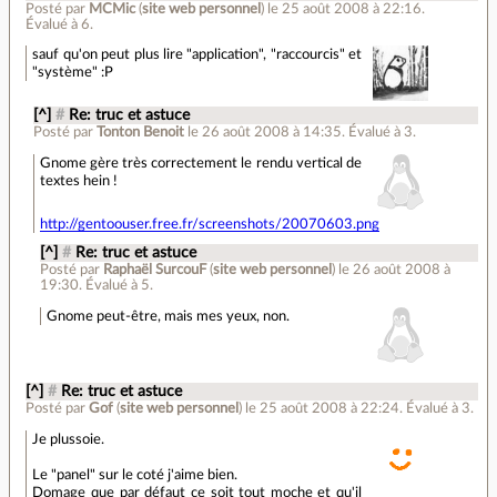
Posté par
MCMic
(
site web personnel
)
le 25 août 2008 à 22:16
.
Évalué à
6
.
sauf qu'on peut plus lire "application", "raccourcis" et
"système" :P
[^]
#
Re: truc et astuce
Posté par
Tonton Benoit
le 26 août 2008 à 14:35
.
Évalué à
3
.
Gnome gère très correctement le rendu vertical de
textes hein !
http://gentoouser.free.fr/screenshots/20070603.png
[^]
#
Re: truc et astuce
Posté par
Raphaël SurcouF
(
site web personnel
)
le 26 août 2008 à
19:30
.
Évalué à
5
.
Gnome peut-être, mais mes yeux, non.
[^]
#
Re: truc et astuce
Posté par
Gof
(
site web personnel
)
le 25 août 2008 à 22:24
.
Évalué à
3
.
Je plussoie.
Le "panel" sur le coté j'aime bien.
Domage que par défaut ce soit tout moche et qu'il