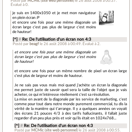
Posté par
MCMic
(
site web personnel
)
le 26 août 2008 à 00:37
.
Évalué à
0
.
je suis en 1400x1050 et je met mon navigateur
en plein écran :P
et encore une fois pour une même diagonale un
écran large c'est pas plus de largeur c'est moins
de hauteur!
[^]
#
Re: De l'utilisation d'un écran non 4:3
Posté par
beagf
le 26 août 2008 à 00:49
.
Évalué à
2
.
et encore une fois pour une même diagonale un
écran large c'est pas plus de largeur c'est moins
de hauteur!
et encore une fois pour un même nombre de pixel un écran large
c'est plus de largeur et moins de hauteur.
Je ne sais pas vous mais moi quand j'achète un écran la diagonale
me permet juste de savoir quel sera la taille de l'objet que je vais
acheter, ce qui m'intéresse réellement c'est sa résolution.
La mise en avant de la diagonale par les service de marketing, c'est
comme pour tout dans notre monde purement commercial, tu dis la
vérité de la manière qui t'arrange. Il y a quelques années on voyait
des écrans 21 pouces 4/3 à des tarifs hallucinants, il fallait juste
regarder d'un peu plus près et voir qu'ils était en 1024x768...
[^]
#
Re: De l'utilisation d'un écran non 4:3
Posté par
MCMic
(
site web personnel
)
le 26 août 2008 à 00:55
.