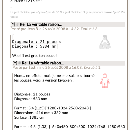
Surface : 1215 cm²
La gent féminine, pas la "gente", pas de "e" ! La gent féminine ! Et ça se prononce comme "gens". Pas
"jante".
[^]
#
Re: La véritable raison...
Posté par
Jean B
le 26 août 2008 à 14:32
.
Évalué à
3
.
Diagonale : 21 pouces
Diagonale : 5334 mm
Wao ! il est gros ton pouce !
[^]
#
Re: La véritable raison...
Posté par
fasthm
le 26 août 2008 à 16:08
.
Évalué à
1
.
Hum... en effet... mais je ne me suis pas tourné
les pouces, voici la version kivabien :
Diagonale : 21 pouces
Diagonale : 533 mm
Format : 5:4 (1.25) [ 1280x1024 2560x2048 ]
Dimensions : 416 mm x 332 mm
Surface : 1385 cm²
Format : 4:3 (1.33) [ 640x480 800x600 1024x768 1280x960