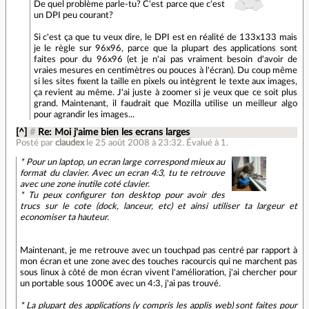
De quel problème parle-tu? C'est parce que c'est
un DPI peu courant?
Si c'est ça que tu veux dire, le DPI est en réalité de 133x133 mais
je le règle sur 96x96, parce que la plupart des applications sont
faites pour du 96x96 (et je n'ai pas vraiment besoin d'avoir de
vraies mesures en centimètres ou pouces à l'écran). Du coup même
si les sites fixent la taille en pixels ou intègrent le texte aux images,
ça revient au même. J'ai juste à zoomer si je veux que ce soit plus
grand. Maintenant, il faudrait que Mozilla utilise un meilleur algo
pour agrandir les images...
[^]
#
Re: Moi j'aime bien les ecrans larges
Posté par
claudex
le 25 août 2008 à 23:32
.
Évalué à
1
.
* Pour un laptop, un ecran large correspond mieux au
format du clavier. Avec un ecran 4:3, tu te retrouve
avec une zone inutile coté clavier.
* Tu peux configurer ton desktop pour avoir des
trucs sur le cote (dock, lanceur, etc) et ainsi utiliser ta largeur et
economiser ta hauteur.
Maintenant, je me retrouve avec un touchpad pas centré par rapport à
mon écran et une zone avec des touches racourcis qui ne marchent pas
sous linux à côté de mon écran vivent l'amélioration, j'ai chercher pour
un portable sous 1000€ avec un 4:3, j'ai pas trouvé.
* La plupart des applications (y compris les applis web) sont faites pour