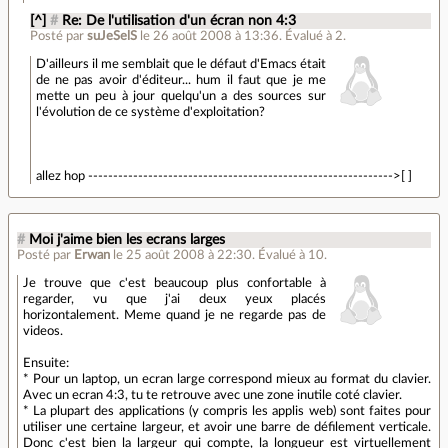
[^]
#
Re: De l'utilisation d'un écran non 4:3
Posté par
suJeSelS
le 26 août 2008 à 13:36
.
Évalué à
2
.
D'ailleurs il me semblait que le défaut d'Emacs était
de ne pas avoir d'éditeur... hum il faut que je me
mette un peu à jour quelqu'un a des sources sur
l'évolution de ce système d'exploitation?
allez hop ------------------------------------------------------------->[ ]
#
Moi j'aime bien les ecrans larges
Posté par
Erwan
le 25 août 2008 à 22:30
.
Évalué à
10
.
Je trouve que c'est beaucoup plus confortable à
regarder, vu que j'ai deux yeux placés
horizontalement. Meme quand je ne regarde pas de
videos.
Ensuite:
* Pour un laptop, un ecran large correspond mieux au format du clavier.
Avec un ecran 4:3, tu te retrouve avec une zone inutile coté clavier.
* La plupart des applications (y compris les applis web) sont faites pour
utiliser une certaine largeur, et avoir une barre de défilement verticale.
Donc c'est bien la largeur qui compte, la longueur est virtuellement