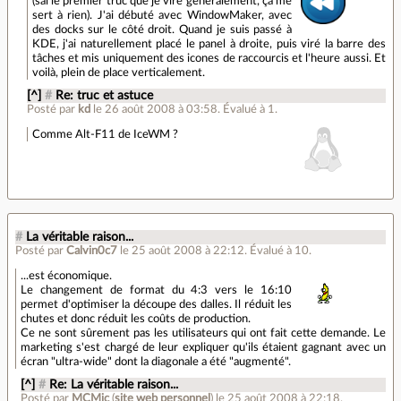
(sai le premier truc que je vire généralement, ça me
sert à rien). J'ai débuté avec WindowMaker, avec
des docks sur le côté droit. Quand je suis passé à
KDE, j'ai naturellement placé le panel à droite, puis viré la barre des
tâches et mis uniquement des icones de raccourcis et l'heure aussi. Et
voilà, plein de place verticalement.
[^]
#
Re: truc et astuce
Posté par
kd
le 26 août 2008 à 03:58
.
Évalué à
1
.
Comme Alt-F11 de IceWM ?
#
La véritable raison...
Posté par
Calvin0c7
le 25 août 2008 à 22:12
.
Évalué à
10
.
...est économique.
Le changement de format du 4:3 vers le 16:10
permet d'optimiser la découpe des dalles. Il réduit les
chutes et donc réduit les coûts de production.
Ce ne sont sûrement pas les utilisateurs qui ont fait cette demande. Le
marketing s'est chargé de leur expliquer qu'ils étaient gagnant avec un
écran "ultra-wide" dont la diagonale a été "augmenté".
[^]
#
Re: La véritable raison...
Posté par
MCMic
(
site web personnel
)
le 25 août 2008 à 22:18
.