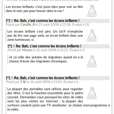
Les écrans brillants, c'est juste bien pour voir un film
dans le noir, pas pour bosser dans la rue !
[^]
#
Re: Bah, c'est comme les écrans brillants !
Posté par
Camille_B
le 25 août 2008 à 22:08
.
Évalué à
10
.
Les écrans brillant c'est pire. Un 16:9 n'empêche
pas de lire une page web, un écran brillant dans une
zone lumineuse, si.
[^]
#
Re: Bah, c'est comme les écrans brillants !
Posté par
Mouns
le 26 août 2008 à 13:25
.
Évalué à
3
.
et ca colle des putains de migraines quand on a la
chance d'avoir des migraines chroniques.
[^]
#
Re: Bah, c'est comme les écrans brillants !
Posté par
ʭ ☯
le 26 août 2008 à 12:04
.
Évalué à
6
.
La plupart des portables sont utilisés pour regarder
des films. C'est la fonction essentielle pour le pékin
courant. Demandez-vous pourquoi les sites de vidéo
sont les plus visités sur Internet : la plupart des
surfeurs veulent juste une TV améliorée : je choisis mon programme à
la volée.