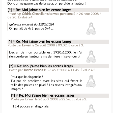
Donc on ne gagne pas de largeur, on perd de la hauteur!
[^]
#
Re: Moi j'aime bien les ecrans larges
Posté par
Cédric Chevalier
(
site web personnel
)
le 26 août 2008 à
02:20
.
Évalué à
4
.
qu'avant on avait du 1280x1024
On parlait de 4/3, pas de 5/4 ...
[^]
#
Re: Moi j'aime bien les ecrans larges
Posté par
Erwan
le 26 août 2008 à 03:02
.
Évalué à
3
.
L'ecran de mon portable est 1920x1200, je n'ai
rien perdu en hauteur a ma derniere mise-a-jour :)
[^]
#
Re: Moi j'aime bien les ecrans larges
Posté par
Tonton Benoit
le 26 août 2008 à 11:45
.
Évalué à
2
.
Pour quelle diagonale ?
T'a pas de problème avec les sites qui fixent la
taille des polices en pixel ? Les textes intégrés aux
images ?
[^]
#
Re: Moi j'aime bien les ecrans larges
Posté par
Erwan
le 26 août 2008 à 22:56
.
Évalué à
2
.
15.4 pouces en diagonale.