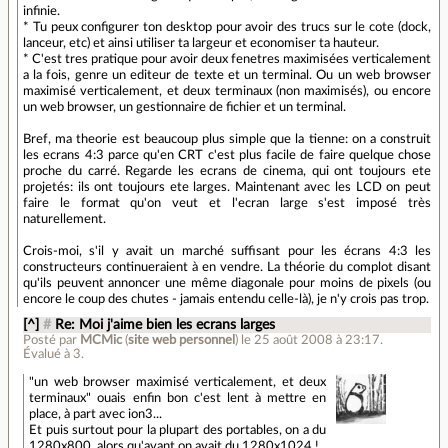
infinie.
* Tu peux configurer ton desktop pour avoir des trucs sur le cote (dock,
lanceur, etc) et ainsi utiliser ta largeur et economiser ta hauteur.
* C'est tres pratique pour avoir deux fenetres maximisées verticalement
a la fois, genre un editeur de texte et un terminal. Ou un web browser
maximisé verticalement, et deux terminaux (non maximisés), ou encore
un web browser, un gestionnaire de fichier et un terminal.
Bref, ma theorie est beaucoup plus simple que la tienne: on a construit
les ecrans 4:3 parce qu'en CRT c'est plus facile de faire quelque chose
proche du carré. Regarde les ecrans de cinema, qui ont toujours ete
projetés: ils ont toujours ete larges. Maintenant avec les LCD on peut
faire le format qu'on veut et l'ecran large s'est imposé très
naturellement.
Crois-moi, s'il y avait un marché suffisant pour les écrans 4:3 les
constructeurs continueraient à en vendre. La théorie du complot disant
qu'ils peuvent annoncer une même diagonale pour moins de pixels (ou
encore le coup des chutes - jamais entendu celle-là), je n'y crois pas trop.
[^]
#
Re: Moi j'aime bien les ecrans larges
Posté par
MCMic
(
site web personnel
)
le 25 août 2008 à 23:17
.
Évalué à
3
.
"un web browser maximisé verticalement, et deux
terminaux" ouais enfin bon c'est lent à mettre en
place, à part avec ion3...
Et puis surtout pour la plupart des portables, on a du
1280x800, alors qu'avant on avait du 1280x1024 !