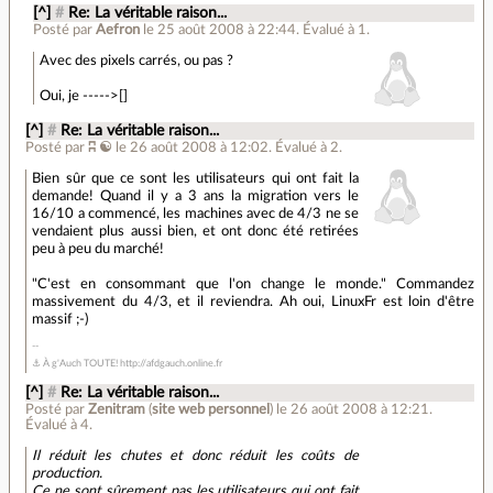
[^]
#
Re: La véritable raison...
Posté par
Aefron
le 25 août 2008 à 22:44
.
Évalué à
1
.
Avec des pixels carrés, ou pas ?
Oui, je ----->[]
[^]
#
Re: La véritable raison...
Posté par
ʭ ☯
le 26 août 2008 à 12:02
.
Évalué à
2
.
Bien sûr que ce sont les utilisateurs qui ont fait la
demande! Quand il y a 3 ans la migration vers le
16/10 a commencé, les machines avec de 4/3 ne se
vendaient plus aussi bien, et ont donc été retirées
peu à peu du marché!
"C'est en consommant que l'on change le monde." Commandez
massivement du 4/3, et il reviendra. Ah oui, LinuxFr est loin d'être
massif ;-)
⚓ À g'Auch TOUTE! http://afdgauch.online.fr
[^]
#
Re: La véritable raison...
Posté par
Zenitram
(
site web personnel
)
le 26 août 2008 à 12:21
.
Évalué à
4
.
Il réduit les chutes et donc réduit les coûts de
production.
Ce ne sont sûrement pas les utilisateurs qui ont fait