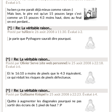
Évalué à
5
.
ha ben ça me parait déjà mieux comme raison :)
Mais bon, le pire est qu'un 15 pouces large c'est
comme un 15 pouces 4:3 moins haut, donc au final
on est perdant...
[^]
#
Re: La véritable raison...
Posté par
tuXico
le 26 août 2008 à 11:30
.
Évalué à
2
.
je parie que Pythagore saurait dire pourquoi.
[^]
#
Re: La véritable raison...
Posté par
Olivier Serve
(
site web personnel
)
le 25 août 2008 à 22:18
.
Évalué à
6
.
Et le 16:10 a moins de pixels que le 4:3 équivalent,
ce qui réduit les risques de pixels défectueux.
[^]
#
Re: La véritable raison...
Posté par
Guillaume Knispel
le 25 août 2008 à 22:23
.
Évalué à
4
.
Quitte à augmenter les diagonales pourquoi ne pas
sortir des écrans de 1 pixel de haut ? :P