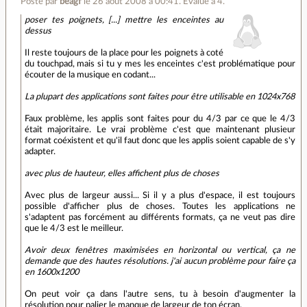
Posté par
beagf
le 26 août 2008 à 00:41
.
Évalué à
4
.
poser tes poignets, [...] mettre les enceintes au
dessus
Il reste toujours de la place pour les poignets à coté
du touchpad, mais si tu y mes les enceintes c'est problématique pour
écouter de la musique en codant...
La plupart des applications sont faites pour être utilisable en 1024x768
Faux problème, les applis sont faites pour du 4/3 par ce que le 4/3
était majoritaire. Le vrai problème c'est que maintenant plusieur
format coéxistent et qu'il faut donc que les applis soient capable de s'y
adapter.
avec plus de hauteur, elles affichent plus de choses
Avec plus de largeur aussi... Si il y a plus d'espace, il est toujours
possible d'afficher plus de choses. Toutes les applications ne
s'adaptent pas forcément au différents formats, ça ne veut pas dire
que le 4/3 est le meilleur.
Avoir deux fenêtres maximisées en horizontal ou vertical, ça ne
demande que des hautes résolutions. j'ai aucun problème pour faire ça
en 1600x1200
On peut voir ça dans l'autre sens, tu à besoin d'augmenter la
résolution pour palier le manque de largeur de ton écran.