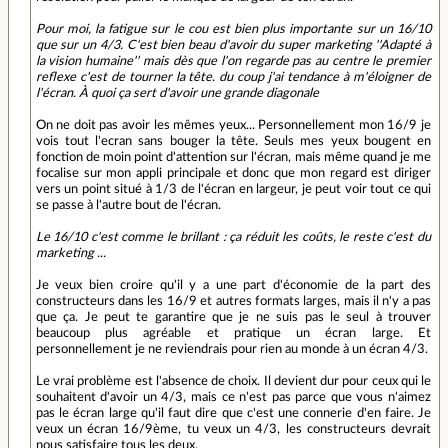
Pour moi, la fatigue sur le cou est bien plus importante sur un 16/10
que sur un 4/3. C'est bien beau d'avoir du super marketing ''Adapté à
la vision humaine'' mais dès que l'on regarde pas au centre le premier
reflexe c'est de tourner la tête. du coup j'ai tendance à m'éloigner de
l'écran. À quoi ça sert d'avoir une grande diagonale
On ne doit pas avoir les mêmes yeux... Personnellement mon 16/9 je
vois tout l'ecran sans bouger la tête. Seuls mes yeux bougent en
fonction de moin point d'attention sur l'écran, mais même quand je me
focalise sur mon appli principale et donc que mon regard est diriger
vers un point situé à 1/3 de l'écran en largeur, je peut voir tout ce qui
se passe à l'autre bout de l'écran.
Le 16/10 c'est comme le brillant : ça réduit les coûts, le reste c'est du
marketing ...
Je veux bien croire qu'il y a une part d'économie de la part des
constructeurs dans les 16/9 et autres formats larges, mais il n'y a pas
que ça. Je peut te garantire que je ne suis pas le seul à trouver
beaucoup plus agréable et pratique un écran large. Et
personnellement je ne reviendrais pour rien au monde à un écran 4/3.
Le vrai problème est l'absence de choix. Il devient dur pour ceux qui le
souhaitent d'avoir un 4/3, mais ce n'est pas parce que vous n'aimez
pas le écran large qu'il faut dire que c'est une connerie d'en faire. Je
veux un écran 16/9ème, tu veux un 4/3, les constructeurs devrait
nous satisfaire tous les deux.