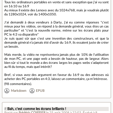
Tous les ordinateurs portables en vente et sans exception que j'ai vu sont
en 16:10 ou 16:9
Au mieux il existe des Lenovo avec du 1024x768, mais je voudrais plutôt
du 1280x1024, voir du 1400x1050.
J'ai demandé à deux vendeurs à Darty, j'ai eu comme réponses "c'est
mieux pour les vidéos, on répond à la demande général, vous êtes un cas
particulier" et "c'est la nouvelle norme, même sur les écrans plats pour
PC le 4:3 va disparaître"
Je suis quasi sûr que c'est une invention des constructeurs, et que la
demande général n'a jamais été d'avoir du 16:9, ils essaient juste de créer
un besoin.
Mais merde, la vidéo ne représentera jamais plus de 10% de l'utilisation
de mon PC, et une page web a besoin de hauteur, pas de largeur. Alors
bien sûr si tout le monde a des écrans larges les pages webs s'adapteront
au fil du temps, mais quel intérêt?
Bref, si vous avez des argument en faveur du 16:9 ou des adresses où
acheter des PC portables en 4:3, laissez un commentaire, ça m'intéresse.
(
98 commentaires
).
Markdown
EPUB
#
Bah, c'est comme les écrans brillants !
Posté par
Frédéric COIFFIER
le 25 août 2008 à 22:03
.
Évalué à
8
.