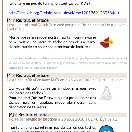
faille faire un peu de tuning (en tout cas sur KDE)
http://lists.kde.org/?l=kde-panel-devel&m=12019691230684(...)
[^]
#
Re: truc et astuce
Posté par
Infernal Quack
(
site web personnel
)
le 25 août 2008 à 22:49
.
Évalué à
5
.
Moi je bosse en mode portrait au taff comme-ça je
peux mettre une barre de tâche en bas et une barre
d'accès rapide en haut sans problème de lecture :)
L'association LinuxFr ne saurait être tenue responsable des propos légalement repréhensibles ou faisant
allusion à l'évêque de Rome, au chef de l'Église catholique romaine ou au chef temporel de l'État du
Vatican et se trouvant dans ce commentaire
[^]
#
Re: truc et astuce
Posté par
LaBienPensanceMaTuer
le 25 août 2008 à 23:11
.
Évalué à
1
.
Qui vous dit qu'il utilise un window manager avec
une barre des tâches ?
Pour ma part j'utilise Pekwm qui n'a pas de barre des
tâches mais un fabuleux mode plein écran sans
décoration de fenêtres...
[^]
#
Re: truc et astuce
Posté par
rewind
(
Mastodon
)
le 26 août 2008 à 01:48
.
Évalué à
2
.
En fait, j'ai un panel mais pas de barres des tâches