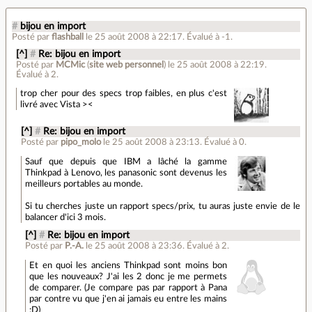
#
bijou en import
Posté par
flashball
le 25 août 2008 à 22:17
.
Évalué à
-1
.
[^]
#
Re: bijou en import
Posté par
MCMic
(
site web personnel
)
le 25 août 2008 à 22:19
.
Évalué à
2
.
trop cher pour des specs trop faibles, en plus c'est
livré avec Vista ><
[^]
#
Re: bijou en import
Posté par
pipo_molo
le 25 août 2008 à 23:13
.
Évalué à
0
.
Sauf que depuis que IBM a lâché la gamme
Thinkpad à Lenovo, les panasonic sont devenus les
meilleurs portables au monde.
Si tu cherches juste un rapport specs/prix, tu auras juste envie de le
balancer d'ici 3 mois.
[^]
#
Re: bijou en import
Posté par
P.-A.
le 25 août 2008 à 23:36
.
Évalué à
2
.
Et en quoi les anciens Thinkpad sont moins bon
que les nouveaux? J'ai les 2 donc je me permets
de comparer. (Je compare pas par rapport à Pana
par contre vu que j'en ai jamais eu entre les mains
:D)