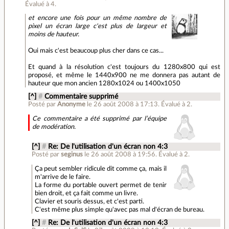
Évalué à
4
.
et encore une fois pour un même nombre de
pixel un écran large c'est plus de largeur et
moins de hauteur.
Oui mais c'est beaucoup plus cher dans ce cas...
Et quand à la résolution c'est toujours du 1280x800 qui est
proposé, et même le 1440x900 ne me donnera pas autant de
hauteur que mon ancien 1280x1024 ou 1400x1050
[^]
#
Commentaire supprimé
Posté par
Anonyme
le 26 août 2008 à 17:13
.
Évalué à
2
.
Ce commentaire a été supprimé par l’équipe
de modération.
[^]
#
Re: De l'utilisation d'un écran non 4:3
Posté par
seginus
le 26 août 2008 à 19:56
.
Évalué à
2
.
Ça peut sembler ridicule dit comme ça, mais il
m'arrive de le faire.
La forme du portable ouvert permet de tenir
bien droit, et ça fait comme un livre.
Clavier et souris dessus, et c'est parti.
C'est même plus simple qu'avec pas mal d'écran de bureau.
[^]
#
Re: De l'utilisation d'un écran non 4:3