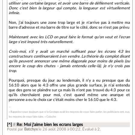
utiliser une certaine largeur, et avoir une barre de défilement verticale.
Donc c'est bien la largeur qui compte, la longueur est virtuellement
infinie.
Non, j'ai toujours une zone trop large et je n'arrive pas à mettre ma
barre d'adresse et ma barre de titre sur le côté, donc se n'est pas prévu
Maintenant avec les LCD on peut faire le format qu'on veut et l'ecran
large s'est imposé très naturellement.
Crois-moi, s'il y avait un marché suffisant pour les écrans 4:3 les
constructeurs continueraient à en vendre. La théorie du complot disant
qu'ils peuvent annoncer une même diagonale pour moins de pixels (ou
encore le coup des chutes - jamais entendu celle-là), je n'y crois pas
trop.
Pourquoi, presque du jour au lendemain, il n'y a eu presque que du
16:10 alors que le 4:3 offre une plus grande surface, je n'ai entendu
que des gens se plaindre sur ça mais ils n'ont pas trouvé du 4:3 pour ce
qu'ils cherchaient pour moi, c'est quand même une anarque et
personne a eu le choix car c'était moins cher le 16:10 que le 4:3.
« Rappelez-vous toujours que si la Gestapo avait les moyens de vous faire parler, les politiciens ont, eux,
les moyens de vous faire taire. » Coluche
[^]
#
Re: Moi j'aime bien les ecrans larges
Posté par
Batchyx
le 26 août 2008 à 00:22
.
Évalué à
2
.