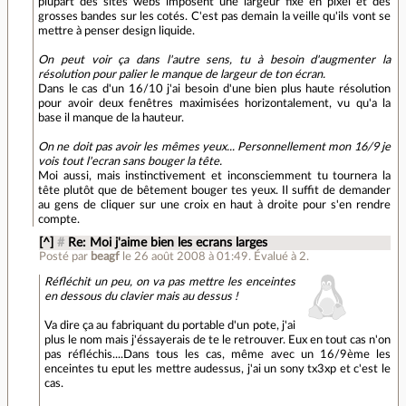
plupart des sites webs imposent une largeur fixe en pixel et des
grosses bandes sur les cotés. C'est pas demain la veille qu'ils vont se
mettre à penser design liquide.
On peut voir ça dans l'autre sens, tu à besoin d'augmenter la
résolution pour palier le manque de largeur de ton écran.
Dans le cas d'un 16/10 j'ai besoin d'une bien plus haute résolution
pour avoir deux fenêtres maximisées horizontalement, vu qu'a la
base il manque de la hauteur.
On ne doit pas avoir les mêmes yeux... Personnellement mon 16/9 je
vois tout l'ecran sans bouger la tête.
Moi aussi, mais instinctivement et inconsciemment tu tournera la
tête plutôt que de bêtement bouger tes yeux. Il suffit de demander
au gens de cliquer sur une croix en haut à droite pour s'en rendre
compte.
[^]
#
Re: Moi j'aime bien les ecrans larges
Posté par
beagf
le 26 août 2008 à 01:49
.
Évalué à
2
.
Réfléchit un peu, on va pas mettre les enceintes
en dessous du clavier mais au dessus !
Va dire ça au fabriquant du portable d'un pote, j'ai
plus le nom mais j'éssayerais de te le retrouver. Eux en tout cas n'on
pas réfléchis....Dans tous les cas, même avec un 16/9ème les
enceintes tu eput les mettre audessus, j'ai un sony tx3xp et c'est le
cas.