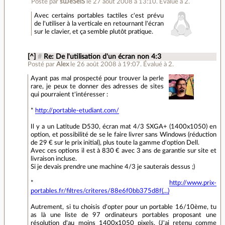
Posté par
suJeSelS
le 27 août 2008 à 13:10
.
Évalué à
2
.
Avec certains portables tactiles c'est prévu
de l'utiliser à la verticale en retournant l'écran
sur le clavier, et ça semble plutôt pratique.
[^]
#
Re: De l'utilisation d'un écran non 4:3
Posté par
Alex
le 26 août 2008 à 19:07
.
Évalué à
2
.
Ayant pas mal prospecté pour trouver la perle
rare, je peux te donner des adresses de sites
qui pourraient t'intéresser :
*
http://portable-etudiant.com/
Il y a un Latitude D530, écran mat 4/3 SXGA+ (1400x1050) en
option, et possibilité de se le faire livrer sans Windows (réduction
de 29 € sur le prix initial), plus toute la gamme d'option Dell.
Avec ces options il est à 830 € avec 3 ans de garantie sur site et
livraison incluse.
Si je devais prendre une machine 4/3 je sauterais dessus ;)
*
http://www.prix-
portables.fr/filtres/criteres/88e6f0bb375d8f(...)
Autrement, si tu choisis d'opter pour un portable 16/10ème, tu
as là une liste de 97 ordinateurs portables proposant une
résolution d'au moins 1400x1050 pixels. (J'ai retenu comme