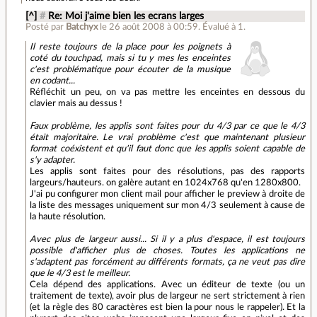
[^]
#
Re: Moi j'aime bien les ecrans larges
Posté par
Batchyx
le 26 août 2008 à 00:59
.
Évalué à
1
.
Il reste toujours de la place pour les poignets à
coté du touchpad, mais si tu y mes les enceintes
c'est problématique pour écouter de la musique
en codant...
Réfléchit un peu, on va pas mettre les enceintes en dessous du
clavier mais au dessus !
Faux problème, les applis sont faites pour du 4/3 par ce que le 4/3
était majoritaire. Le vrai problème c'est que maintenant plusieur
format coéxistent et qu'il faut donc que les applis soient capable de
s'y adapter.
Les applis sont faites pour des résolutions, pas des rapports
largeurs/hauteurs. on galère autant en 1024x768 qu'en 1280x800.
J'ai pu configurer mon client mail pour afficher le preview à droite de
la liste des messages uniquement sur mon 4/3 seulement à cause de
la haute résolution.
Avec plus de largeur aussi... Si il y a plus d'espace, il est toujours
possible d'afficher plus de choses. Toutes les applications ne
s'adaptent pas forcément au différents formats, ça ne veut pas dire
que le 4/3 est le meilleur.
Cela dépend des applications. Avec un éditeur de texte (ou un
traitement de texte), avoir plus de largeur ne sert strictement à rien
(et la règle des 80 caractères est bien la pour nous le rappeler). Et la