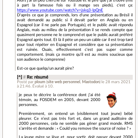
Alors j'ai un peu cherché sur Youtube et le pire que j'ai trouvé (mis
à part la fameuse fois ou il mange ses pieds), c'est ça:
https://www.youtube.com/watch?v=jskq3-lpQnE
D'après ce que je comprends, lors d'une présentation au Brésil il
avait demandé au public si il devait parler en Anglais ou en
Espagnol (car il ne parle pas Portugais), et le public avait répondu
Anglais, mais au milieu de la présentation il se rends compte que
quasiment personne ne le comprend et que le public aurait préféré
Espagnol après tout. Et là il pète un peu un cable car il est trop tard
pour tout répéter en Espagnol et considère que sa présentation
est ruinée. Ouais, effectivement c'est pas super comme
comportement. (mais ça montre qu'il est au moins soucieux que
son audience le comprenne)
Est-ce que quelqu'un aurait pire?
[^]
#
Re: résumé
Posté par
ploum
(
site web personnel
,
Mastodon
)
le 28 mars 2021
à 21:46
.
Évalué à
10
.
je peux te décrire la conférence dont j’ai été
témoin, au FOSDEM en 2005, devant 2000
personnes.
Premièrement, on entend un (visiblement tout jeune) bébé
pleurer. Ce n’est pas très fort et, dans un grand auditoire de
2000 personnes, cela ne semble pas gêner grand monde. RMS
s’arrête et demande : « Could you remove the source of noise ? »
La jeune mère se lève et, pour sortir, doit passer devant 2000