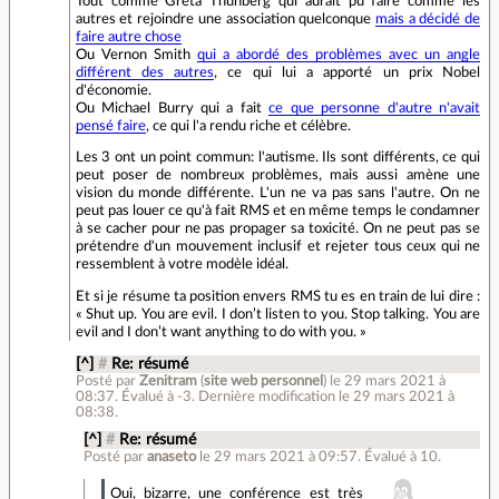
Tout comme Greta Thunberg qui aurait pu faire comme les
autres et rejoindre une association quelconque
mais a décidé de
faire autre chose
Ou Vernon Smith
qui a abordé des problèmes avec un angle
différent des autres
, ce qui lui a apporté un prix Nobel
d'économie.
Ou Michael Burry qui a fait
ce que personne d'autre n'avait
pensé faire
, ce qui l'a rendu riche et célèbre.
Les 3 ont un point commun: l'autisme. Ils sont différents, ce qui
peut poser de nombreux problèmes, mais aussi amène une
vision du monde différente. L'un ne va pas sans l'autre. On ne
peut pas louer ce qu'à fait RMS et en même temps le condamner
à se cacher pour ne pas propager sa toxicité. On ne peut pas se
prétendre d'un mouvement inclusif et rejeter tous ceux qui ne
ressemblent à votre modèle idéal.
Et si je résume ta position envers RMS tu es en train de lui dire :
« Shut up. You are evil. I don’t listen to you. Stop talking. You are
evil and I don’t want anything to do with you. »
[^]
#
Re: résumé
Posté par
Zenitram
(
site web personnel
)
le 29 mars 2021 à
08:37
.
Évalué à
-3
.
Dernière modification le 29 mars 2021 à
08:38.
[^]
#
Re: résumé
Posté par
anaseto
le 29 mars 2021 à 09:57
.
Évalué à
10
.
Oui, bizarre, une conférence est très