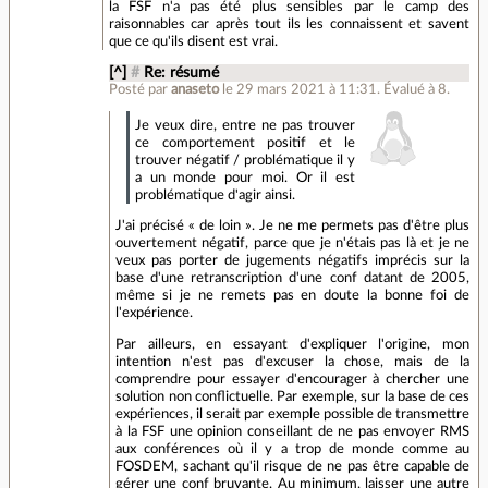
la FSF n'a pas été plus sensibles par le camp des
raisonnables car après tout ils les connaissent et savent
que ce qu'ils disent est vrai.
[^]
#
Re: résumé
Posté par
anaseto
le 29 mars 2021 à 11:31
.
Évalué à
8
.
Je veux dire, entre ne pas trouver
ce comportement positif et le
trouver négatif / problématique il y
a un monde pour moi. Or il est
problématique d'agir ainsi.
J'ai précisé « de loin ». Je ne me permets pas d'être plus
ouvertement négatif, parce que je n'étais pas là et je ne
veux pas porter de jugements négatifs imprécis sur la
base d'une retranscription d'une conf datant de 2005,
même si je ne remets pas en doute la bonne foi de
l'expérience.
Par ailleurs, en essayant d'expliquer l'origine, mon
intention n'est pas d'excuser la chose, mais de la
comprendre pour essayer d'encourager à chercher une
solution non conflictuelle. Par exemple, sur la base de ces
expériences, il serait par exemple possible de transmettre
à la FSF une opinion conseillant de ne pas envoyer RMS
aux conférences où il y a trop de monde comme au
FOSDEM, sachant qu'il risque de ne pas être capable de
gérer une conf bruyante. Au minimum, laisser une autre