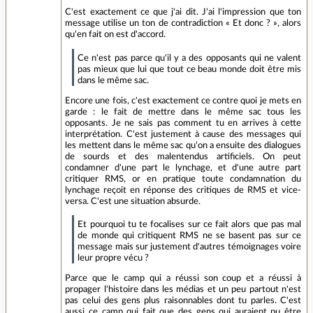
C'est exactement ce que j'ai dit. J'ai l'impression que ton
message utilise un ton de contradiction « Et donc ? », alors
qu'en fait on est d'accord.
Ce n'est pas parce qu'il y a des opposants qui ne valent
pas mieux que lui que tout ce beau monde doit être mis
dans le même sac.
Encore une fois, c'est exactement ce contre quoi je mets en
garde : le fait de mettre dans le même sac tous les
opposants. Je ne sais pas comment tu en arrives à cette
interprétation. C'est justement à cause des messages qui
les mettent dans le même sac qu'on a ensuite des dialogues
de sourds et des malentendus artificiels. On peut
condamner d'une part le lynchage, et d'une autre part
critiquer RMS, or en pratique toute condamnation du
lynchage reçoit en réponse des critiques de RMS et vice-
versa. C'est une situation absurde.
Et pourquoi tu te focalises sur ce fait alors que pas mal
de monde qui critiquent RMS ne se basent pas sur ce
message mais sur justement d'autres témoignages voire
leur propre vécu ?
Parce que le camp qui a réussi son coup et a réussi à
propager l'histoire dans les médias et un peu partout n'est
pas celui des gens plus raisonnables dont tu parles. C'est
aussi ce camp qui fait que des gens qui auraient pu être