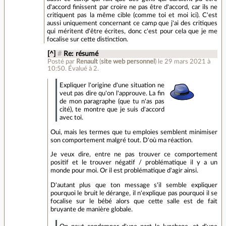
d'accord finissent par croire ne pas être d'accord, car ils ne
critiquent pas la même cible (comme toi et moi ici). C'est
aussi uniquement concernant ce camp que j'ai des critiques
qui méritent d'être écrites, donc c'est pour cela que je me
focalise sur cette distinction.
[^]
#
Re: résumé
Posté par
Renault
(
site web personnel
)
le 29 mars 2021 à
10:50
.
Évalué à
2
.
Expliquer l'origine d'une situation ne
veut pas dire qu'on l'approuve. La fin
de mon paragraphe (que tu n'as pas
cité), te montre que je suis d'accord
avec toi.
Oui, mais les termes que tu emploies semblent minimiser
son comportement malgré tout. D'où ma réaction.
Je veux dire, entre ne pas trouver ce comportement
positif et le trouver négatif / problématique il y a un
monde pour moi. Or il est problématique d'agir ainsi.
D'autant plus que ton message s'il semble expliquer
pourquoi le bruit le dérange, il n'explique pas pourquoi il se
focalise sur le bébé alors que cette salle est de fait
bruyante de manière globale.