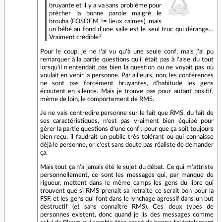
bruyante et il y a va sans problème pour
prêcher la bonne parole malgré le
brouha (FOSDEM != lieux calmes), mais
un bébé au fond d'une salle est le seul truc qui dérange…
Vraiment crédible?
Pour le coup, je ne l'ai vu qu'à une seule conf, mais j'ai pu
remarquer à la partie questions qu'il était pas à l'aise du tout
lorsqu'il n'entendait pas bien la question ou ne voyait pas où
voulait en venir la personne. Par ailleurs, non, les conférences
ne sont pas forcément bruyantes, d'habitude les gens
écoutent en silence. Mais je trouve pas pour autant positif,
même de loin, le comportement de RMS.
Je ne vais contredire personne sur le fait que RMS, du fait de
ses caractéristiques, n'est pas vraiment bien équipé pour
gérer la partie questions d'une conf : pour que ça soit toujours
bien reçu, il faudrait un public très tolérant ou qui connaisse
déjà le personne, or c'est sans doute pas réaliste de demander
ça.
Mais tout ça n'a jamais été le sujet du débat. Ce qui m'attriste
personnellement, ce sont les messages qui, par manque de
rigueur, mettent dans le même camps les gens du libre qui
trouvent que si RMS prenait sa retraite ce serait bon pour la
FSF, et les gens qui font dans le lynchage agressif dans un but
destructif (et sans connaître RMS). Ces deux types de
personnes existent, donc quand je lis des messages comme