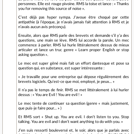
personnes. Elle est rouge pivoine. RMS la toise et lance : « Thanks
you for removing this source of noise ».
C’est déjà pas hyper sympa. J’avoue être choqué par cette
antipathie (à l’époque, je n’avais jamais fait attention à RMS et je
n’avais aucun avis préconçu).
Ensuite, alors que RMS parle des brevets et demande s’il y’a des
questions, une main se lève. RMS lui accorde la parole. Un mec
commence à parler. RMS lui hurle littéralement dessus de mieux
articuler et lance un truc genre « Learn proper English or stop
asking question ».
Le mec est super gêné mais fait un effort dantesque et pose sa
question qui, en substance, est super intéressante :
« Je travaille pour une entreprise qui dépose régulièrement des
brevets logiciels. Qu’est-ce que moi, employé, je peux… »
Il n’a pas le temps de finir. RMS se met littéralement à lui hurler
dessus : « You are Evil ! You are evil ! »
Le mec tente de continuer sa question (genre « mais justement,
que puis-je faire pour… » )
Et RMS sort « Shut up. You are evil. I don’t listen to you. Stop
talking. You are evil and I don’t want anything to do with you. »
J’en suis ressorti bouleversé et, le soir, alors que je parlais avec