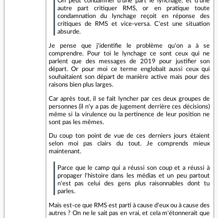
On peut condamner d'une part le lynchage, et d'une
autre part critiquer RMS, or en pratique toute
condamnation du lynchage reçoit en réponse des
critiques de RMS et vice-versa. C'est une situation
absurde.
Je pense que j'identifie le problème qu'on a à se
comprendre. Pour toi le lynchage ce sont ceux qui ne
parlent que des messages de 2019 pour justifier son
départ. Or pour moi ce terme englobait aussi ceux qui
souhaitaient son départ de manière active mais pour des
raisons bien plus larges.
Car après tout, il se fait lyncher par ces deux groupes de
personnes (il n'y a pas de jugement derrière ces décisions)
même si la virulence ou la pertinence de leur position ne
sont pas les mêmes.
Du coup ton point de vue de ces derniers jours étaient
selon moi pas clairs du tout. Je comprends mieux
maintenant.
Parce que le camp qui a réussi son coup et a réussi à
propager l'histoire dans les médias et un peu partout
n'est pas celui des gens plus raisonnables dont tu
parles.
Mais est-ce que RMS est parti à cause d'eux ou à cause des
autres ? On ne le sait pas en vrai, et cela m'étonnerait que