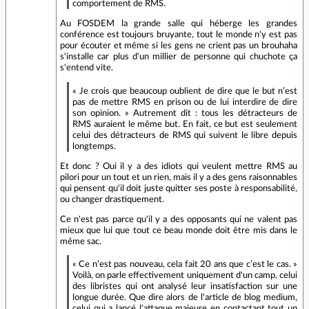
comportement de RMS.
Au FOSDEM la grande salle qui héberge les grandes
conférence est toujours bruyante, tout le monde n'y est pas
pour écouter et même si les gens ne crient pas un brouhaha
s'installe car plus d'un millier de personne qui chuchote ça
s'entend vite.
« Je crois que beaucoup oublient de dire que le but n’est
pas de mettre RMS en prison ou de lui interdire de dire
son opinion. » Autrement dit : tous les détracteurs de
RMS auraient le même but. En fait, ce but est seulement
celui des détracteurs de RMS qui suivent le libre depuis
longtemps.
Et donc ? Oui il y a des idiots qui veulent mettre RMS au
pilori pour un tout et un rien, mais il y a des gens raisonnables
qui pensent qu'il doit juste quitter ses poste à responsabilité,
ou changer drastiquement.
Ce n'est pas parce qu'il y a des opposants qui ne valent pas
mieux que lui que tout ce beau monde doit être mis dans le
même sac.
« Ce n’est pas nouveau, cela fait 20 ans que c’est le cas. »
Voilà, on parle effectivement uniquement d'un camp, celui
des libristes qui ont analysé leur insatisfaction sur une
longue durée. Que dire alors de l'article de blog medium,
celui qui a lancé l'attaque majeure en contactant tout un