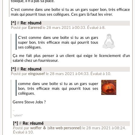
toxique, il n'a pas sa place.
C'est comme dans une boîte si tu as un gars super bon, très efficace
mais qui pourrit tous ses collègues. Ces gars là faut les virer.
[^]
#
Re: résumé
Posté par
Earered
le 28 mars 2021 à 00:33
.
Évalué à
8
.
C'est comme dans une boîte si tu as un gars
super bon, très efficace mais qui pourrit tous
ses collègues.
Ça me fait plus penser à un client qui exige le licenciement d'un
salarié chez un fournisseur.
[^]
#
Re: résumé
Posté par
eingousef
le 28 mars 2021 à 04:33
.
Évalué à
10
.
comme dans une boîte si tu as un gars super
bon, très efficace mais qui pourrit tous ses
collègues.
Genre Steve Jobs ?
*splash!*
[^]
#
Re: résumé
Posté par
woffer 🐧
(
site web personnel
)
le 28 mars 2021 à 08:24
.
Évalué à
10
.