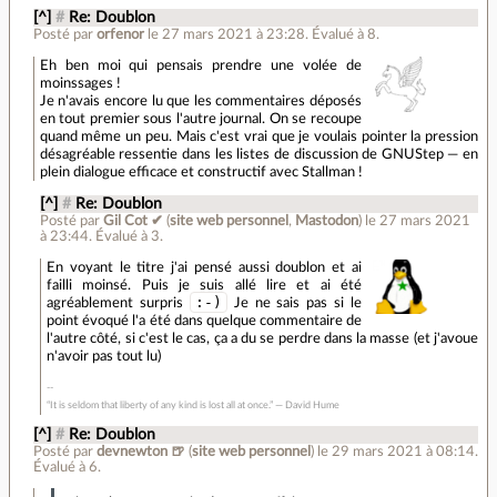
[^]
#
Re: Doublon
Posté par
orfenor
le 27 mars 2021 à 23:28
.
Évalué à
8
.
Eh ben moi qui pensais prendre une volée de
moinssages !
Je n'avais encore lu que les commentaires déposés
en tout premier sous l'autre journal. On se recoupe
quand même un peu. Mais c'est vrai que je voulais pointer la pression
désagréable ressentie dans les listes de discussion de GNUStep — en
plein dialogue efficace et constructif avec Stallman !
[^]
#
Re: Doublon
Posté par
Gil Cot ✔
(
site web personnel
,
Mastodon
)
le 27 mars 2021
à 23:44
.
Évalué à
3
.
En voyant le titre j'ai pensé aussi doublon et ai
failli moinsé. Puis je suis allé lire et ai été
:-)
agréablement surpris
Je ne sais pas si le
point évoqué l'a été dans quelque commentaire de
l'autre côté, si c'est le cas, ça a du se perdre dans la masse (et j'avoue
n'avoir pas tout lu)
“It is seldom that liberty of any kind is lost all at once.” ― David Hume
[^]
#
Re: Doublon
Posté par
devnewton 🍺
(
site web personnel
)
le 29 mars 2021 à 08:14
.
Évalué à
6
.