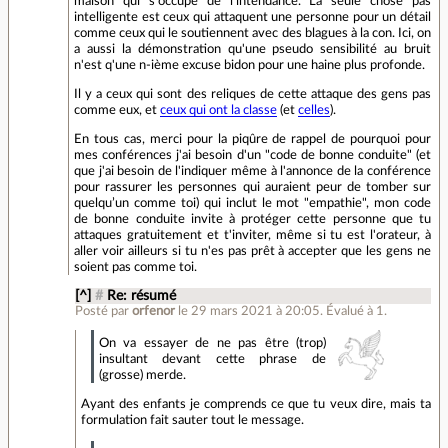
maison qui s'occupe de l'intendance. La seule chose pas
intelligente est ceux qui attaquent une personne pour un détail
comme ceux qui le soutiennent avec des blagues à la con. Ici, on
a aussi la démonstration qu'une pseudo sensibilité au bruit
n'est q'une n-ième excuse bidon pour une haine plus profonde.
Il y a ceux qui sont des reliques de cette attaque des gens pas
comme eux, et
ceux qui ont la classe
(et
celles
).
En tous cas, merci pour la piqûre de rappel de pourquoi pour
mes conférences j'ai besoin d'un "code de bonne conduite" (et
que j'ai besoin de l'indiquer même à l'annonce de la conférence
pour rassurer les personnes qui auraient peur de tomber sur
quelqu’un comme toi) qui inclut le mot "empathie", mon code
de bonne conduite invite à protéger cette personne que tu
attaques gratuitement et t'inviter, même si tu est l'orateur, à
aller voir ailleurs si tu n'es pas prêt à accepter que les gens ne
soient pas comme toi.
[^]
#
Re: résumé
Posté par
orfenor
le 29 mars 2021 à 20:05
.
Évalué à
1
.
On va essayer de ne pas être (trop)
insultant devant cette phrase de
(grosse) merde.
Ayant des enfants je comprends ce que tu veux dire, mais ta
formulation fait sauter tout le message.