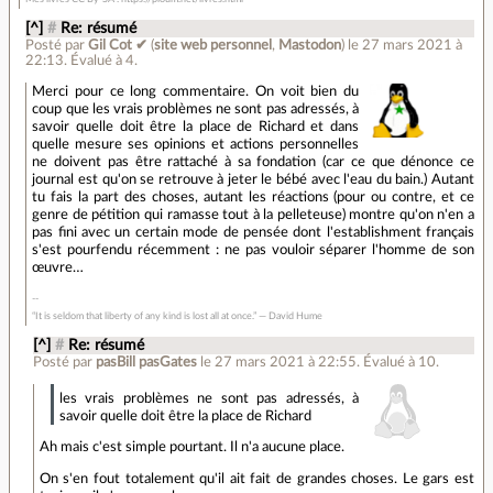
[^]
#
Re: résumé
Posté par
Gil Cot ✔
(
site web personnel
,
Mastodon
)
le 27 mars 2021 à
22:13
.
Évalué à
4
.
Merci pour ce long commentaire. On voit bien du
coup que les vrais problèmes ne sont pas adressés, à
savoir quelle doit être la place de Richard et dans
quelle mesure ses opinions et actions personnelles
ne doivent pas être rattaché à sa fondation (car ce que dénonce ce
journal est qu'on se retrouve à jeter le bébé avec l'eau du bain.) Autant
tu fais la part des choses, autant les réactions (pour ou contre, et ce
genre de pétition qui ramasse tout à la pelleteuse) montre qu'on n'en a
pas fini avec un certain mode de pensée dont l'establishment français
s'est pourfendu récemment : ne pas vouloir séparer l'homme de son
œuvre…
“It is seldom that liberty of any kind is lost all at once.” ― David Hume
[^]
#
Re: résumé
Posté par
pasBill pasGates
le 27 mars 2021 à 22:55
.
Évalué à
10
.
les vrais problèmes ne sont pas adressés, à
savoir quelle doit être la place de Richard
Ah mais c'est simple pourtant. Il n'a aucune place.
On s'en fout totalement qu'il ait fait de grandes choses. Le gars est