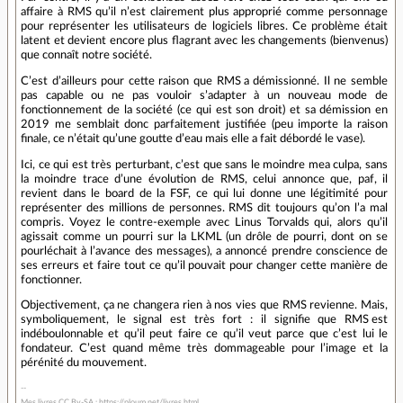
affaire à RMS qu’il n’est clairement plus approprié comme personnage
pour représenter les utilisateurs de logiciels libres. Ce problème était
latent et devient encore plus flagrant avec les changements (bienvenus)
que connaît notre société.
C’est d’ailleurs pour cette raison que RMS a démissionné. Il ne semble
pas capable ou ne pas vouloir s’adapter à un nouveau mode de
fonctionnement de la société (ce qui est son droit) et sa démission en
2019 me semblait donc parfaitement justifiée (peu importe la raison
finale, ce n’était qu’une goutte d’eau mais elle a fait débordé le vase).
Ici, ce qui est très perturbant, c’est que sans le moindre mea culpa, sans
la moindre trace d’une évolution de RMS, celui annonce que, paf, il
revient dans le board de la FSF, ce qui lui donne une légitimité pour
représenter des millions de personnes. RMS dit toujours qu’on l’a mal
compris. Voyez le contre-exemple avec Linus Torvalds qui, alors qu’il
agissait comme un pourri sur la LKML (un drôle de pourri, dont on se
pourléchait à l’avance des messages), a annoncé prendre conscience de
ses erreurs et faire tout ce qu’il pouvait pour changer cette manière de
fonctionner.
Objectivement, ça ne changera rien à nos vies que RMS revienne. Mais,
symboliquement, le signal est très fort : il signifie que RMS est
indéboulonnable et qu’il peut faire ce qu’il veut parce que c’est lui le
fondateur. C’est quand même très dommageable pour l’image et la
pérénité du mouvement.
Mes livres CC By-SA : https://ploum.net/livres.html