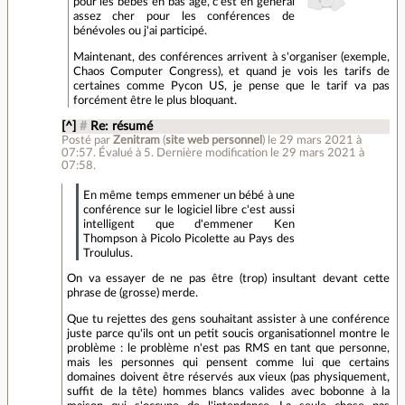
pour les bébés en bas age, c'est en général
assez cher pour les conférences de
bénévoles ou j'ai participé.
Maintenant, des conférences arrivent à s'organiser (exemple,
Chaos Computer Congress), et quand je vois les tarifs de
certaines comme Pycon US, je pense que le tarif va pas
forcément être le plus bloquant.
[^]
#
Re: résumé
Posté par
Zenitram
(
site web personnel
)
le 29 mars 2021 à
07:57
.
Évalué à
5
.
Dernière modification le 29 mars 2021 à
07:58.
En même temps emmener un bébé à une
conférence sur le logiciel libre c'est aussi
intelligent que d'emmener Ken
Thompson à Picolo Picolette au Pays des
Troululus.
On va essayer de ne pas être (trop) insultant devant cette
phrase de (grosse) merde.
Que tu rejettes des gens souhaitant assister à une conférence
juste parce qu'ils ont un petit soucis organisationnel montre le
problème : le problème n'est pas RMS en tant que personne,
mais les personnes qui pensent comme lui que certains
domaines doivent être réservés aux vieux (pas physiquement,
suffit de la tête) hommes blancs valides avec bobonne à la