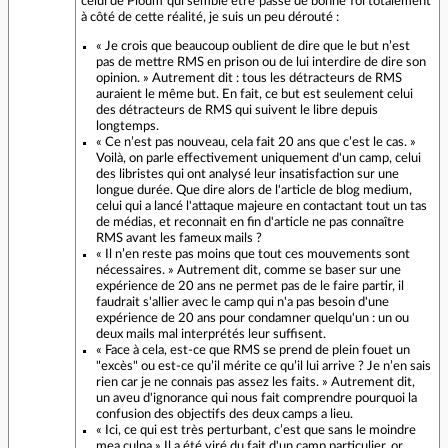
celui de Ploum qui semble être passé de bonne foi totalement
à côté de cette réalité, je suis un peu dérouté :
« Je crois que beaucoup oublient de dire que le but n’est
pas de mettre RMS en prison ou de lui interdire de dire son
opinion. » Autrement dit : tous les détracteurs de RMS
auraient le même but. En fait, ce but est seulement celui
des détracteurs de RMS qui suivent le libre depuis
longtemps.
« Ce n’est pas nouveau, cela fait 20 ans que c’est le cas. »
Voilà, on parle effectivement uniquement d'un camp, celui
des libristes qui ont analysé leur insatisfaction sur une
longue durée. Que dire alors de l'article de blog medium,
celui qui a lancé l'attaque majeure en contactant tout un tas
de médias, et reconnait en fin d'article ne pas connaître
RMS avant les fameux mails ?
« Il n’en reste pas moins que tout ces mouvements sont
nécessaires. » Autrement dit, comme se baser sur une
expérience de 20 ans ne permet pas de le faire partir, il
faudrait s'allier avec le camp qui n'a pas besoin d'une
expérience de 20 ans pour condamner quelqu'un : un ou
deux mails mal interprétés leur suffisent.
« Face à cela, est-ce que RMS se prend de plein fouet un
"excès" ou est-ce qu’il mérite ce qu’il lui arrive ? Je n’en sais
rien car je ne connais pas assez les faits. » Autrement dit,
un aveu d'ignorance qui nous fait comprendre pourquoi la
confusion des objectifs des deux camps a lieu.
« Ici, ce qui est très perturbant, c’est que sans le moindre
mea culpa » Il a été viré du fait d'un camp particulier, or