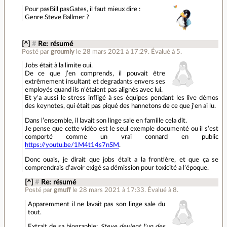
Pour pasBill pasGates, il faut mieux dire :
Genre Steve Ballmer ?
[^]
#
Re: résumé
Posté par
groumly
le 28 mars 2021 à 17:29
.
Évalué à
5
.
Jobs était à la limite oui.
De ce que j’en comprends, il pouvait être
extrêmement insultant et degradants envers ses
employés quand ils n’étaient pas alignés avec lui.
Et y’a aussi le stress infligé à ses équipes pendant les live démos
des keynotes, qui était pas piqué des hannetons de ce que j’en ai lu.
Dans l’ensemble, il lavait son linge sale en famille cela dit.
Je pense que cette vidéo est le seul exemple documenté ou il s’est
comporté comme un vrai connard en public
https://youtu.be/1M4t14s7nSM
.
Donc ouais, je dirait que jobs était a la frontière, et que ça se
comprendrais d’avoir exigé sa démission pour toxicité a l’époque.
[^]
#
Re: résumé
Posté par
gmuff
le 28 mars 2021 à 17:33
.
Évalué à
8
.
Apparemment il ne lavait pas son linge sale du
tout.
Extrait de sa biographie:
Steve devient l'un des