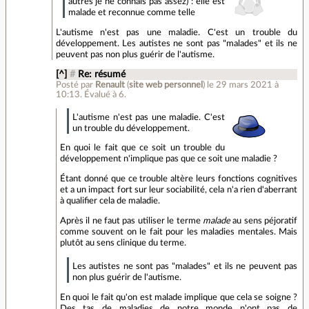
autres je ne connais pas assez) : elle est
malade et reconnue comme telle
L'autisme n'est pas une maladie. C'est un trouble du
développement. Les autistes ne sont pas "malades" et ils ne
peuvent pas non plus guérir de l'autisme.
[^]
#
Re: résumé
Posté par
Renault
(
site web personnel
)
le 29 mars 2021 à
10:13
.
Évalué à
6
.
L'autisme n'est pas une maladie. C'est
un trouble du développement.
En quoi le fait que ce soit un trouble du
développement n'implique pas que ce soit une maladie ?
Étant donné que ce trouble altère leurs fonctions cognitives
et a un impact fort sur leur sociabilité, cela n'a rien d'aberrant
à qualifier cela de maladie.
Après il ne faut pas utiliser le terme
malade
au sens péjoratif
comme souvent on le fait pour les maladies mentales. Mais
plutôt au sens clinique du terme.
Les autistes ne sont pas "malades" et ils ne peuvent pas
non plus guérir de l'autisme.
En quoi le fait qu'on est malade implique que cela se soigne ?
Des tas de maladies de notre monde n'ont pas de