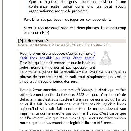
Que tu rejettes des gens souhaitant assister à une
conférence juste parce qu'ils ont un petit soucis
organisationnel montre le problème
Pareil. Tu n'as pas besoin de juger ton correspondant.
Si on lit ton message sans ces deux phrases il est beaucoup
plus courtois :-)
[^]
#
Re: résumé
Posté par
laerdan
le 29 mars 2021 à 02:19
.
Évalué à
10
.
Pour la première anecdote, d'après sa mère
il
était très sensible au bruit étant gamin
.
Possible qu'il le soit encore et que le bruit du
bébé même s'il ne gênait pas spécialement
l'auditoire le gênait lui particulièrement. Possible aussi que sa
phrase de remerciement en soit tout simplement un vrai et
sincère sans sous entendu derrière.
Pour la 2eme anecdote, comme Jeff Waugh, je dirais que ça fait
effectivement partie du folklore. RMS est peut être bourré de
défauts, mais c'est aussi cette intransigeance qui a fait qu'il a fait
ce qu'il a fait. Nous n'aurions peut être pas de logiciels libres
aujourd'hui s'il avait fait comme tout le monde devant son
imprimante qui ne marche pas comme il veut. C'est parce que
cela l'a révolté plus que les autres et qu'il a eu une réaction hors
norme que le mouvement des logiciels libres a été lancé.