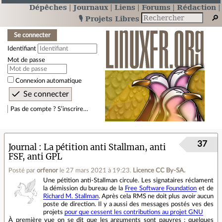
Dépêches
Journaux
Liens
Forums
Rédaction
🎙️ Projets Libres
Se connecter
Identifiant
Mot de passe
Connexion automatique
Pas de compte ? S’inscrire…
37
Journal
La pétition anti Stallman, anti
FSF, anti GPL
Posté par
orfenor
le 27 mars 2021 à 19:23
.
Licence CC By‑SA.
Une pétition anti-Stallman circule. Les signataires réclament
la démission du bureau de la
Free Software Foundation
et de
Richard M. Stallman
. Après cela RMS ne doit plus avoir aucun
poste de direction. Il y a aussi des messages postés ves des
projets
pour que cessent les contributions au projet GNU
À première vue on se dit que les arguments sont pauvres : quelques