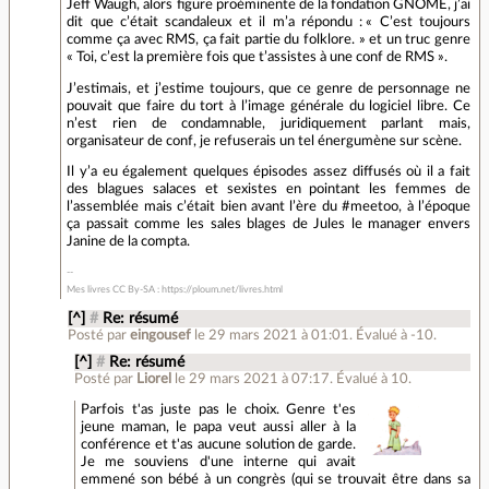
Jeff Waugh, alors figure proéminente de la fondation GNOME, j’ai
dit que c’était scandaleux et il m’a répondu : « C’est toujours
comme ça avec RMS, ça fait partie du folklore. » et un truc genre
« Toi, c’est la première fois que t’assistes à une conf de RMS ».
J’estimais, et j’estime toujours, que ce genre de personnage ne
pouvait que faire du tort à l’image générale du logiciel libre. Ce
n’est rien de condamnable, juridiquement parlant mais,
organisateur de conf, je refuserais un tel énergumène sur scène.
Il y’a eu également quelques épisodes assez diffusés où il a fait
des blagues salaces et sexistes en pointant les femmes de
l’assemblée mais c’était bien avant l’ère du #meetoo, à l’époque
ça passait comme les sales blages de Jules le manager envers
Janine de la compta.
Mes livres CC By-SA : https://ploum.net/livres.html
[^]
#
Re: résumé
Posté par
eingousef
le 29 mars 2021 à 01:01
.
Évalué à
-10
.
[^]
#
Re: résumé
Posté par
Liorel
le 29 mars 2021 à 07:17
.
Évalué à
10
.
Parfois t'as juste pas le choix. Genre t'es
jeune maman, le papa veut aussi aller à la
conférence et t'as aucune solution de garde.
Je me souviens d'une interne qui avait
emmené son bébé à un congrès (qui se trouvait être dans sa