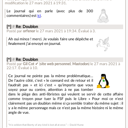
modification le 27 mars 2021 à 19:31.
Le journal qui en parle (avec plus de 300
commentaires) est
ici
.
[^]
#
Re: Doublon
Posté par
orfenor
le 27 mars 2021 à 19:34
.
Évalué à
3
.
Ah oui mince ! merci. Je voulais faire une dépêche et
finalement j'ai envoyé en journal.
[^]
#
Re: Doublon
Posté par
Gil Cot ✔
(
site web personnel
,
Mastodon
)
le 27 mars 2021 à
22:17
.
Évalué à
10
.
Ce journal ne pointe pas la même problématique…
De l'autre côté, c'est « le connard est de retour et il
faudrait pas » et ici c'est « qu'importe que vous
soyez pour ou contre, attention à ne pas tomber
dans le piège des anti-libristes qui veulent se servir de cette affaire
comme troyen pour tuer la FSF puis le Libre » Pour moi ce n'est
clairement pas un doublon même si ça semble traiter du même sujet : il
y a le même personnage mais ce n'est pas la même histoire ni le même
angle de vue.
“It is seldom that liberty of any kind is lost all at once.” ― David Hume