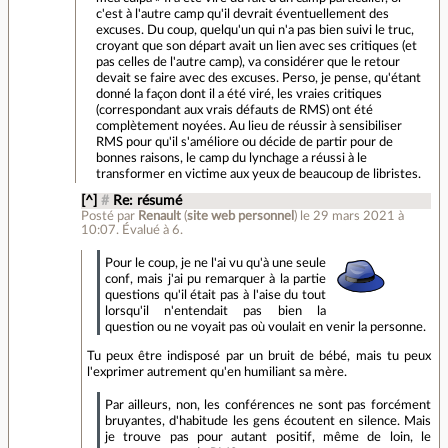
c'est à l'autre camp qu'il devrait éventuellement des
excuses. Du coup, quelqu'un qui n'a pas bien suivi le truc,
croyant que son départ avait un lien avec ses critiques (et
pas celles de l'autre camp), va considérer que le retour
devait se faire avec des excuses. Perso, je pense, qu'étant
donné la façon dont il a été viré, les vraies critiques
(correspondant aux vrais défauts de RMS) ont été
complètement noyées. Au lieu de réussir à sensibiliser
RMS pour qu'il s'améliore ou décide de partir pour de
bonnes raisons, le camp du lynchage a réussi à le
transformer en victime aux yeux de beaucoup de libristes.
[^]
#
Re: résumé
Posté par
Renault
(
site web personnel
)
le 29 mars 2021 à
10:07
.
Évalué à
6
.
Pour le coup, je ne l'ai vu qu'à une seule
conf, mais j'ai pu remarquer à la partie
questions qu'il était pas à l'aise du tout
lorsqu'il n'entendait pas bien la
question ou ne voyait pas où voulait en venir la personne.
Tu peux être indisposé par un bruit de bébé, mais tu peux
l'exprimer autrement qu'en humiliant sa mère.
Par ailleurs, non, les conférences ne sont pas forcément
bruyantes, d'habitude les gens écoutent en silence. Mais
je trouve pas pour autant positif, même de loin, le