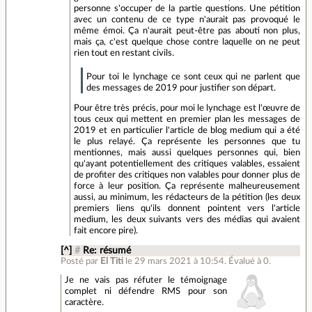
personne s'occuper de la partie questions. Une pétition
avec un contenu de ce type n'aurait pas provoqué le
même émoi. Ça n'aurait peut-être pas abouti non plus,
mais ça, c'est quelque chose contre laquelle on ne peut
rien tout en restant civils.
Pour toi le lynchage ce sont ceux qui ne parlent que
des messages de 2019 pour justifier son départ.
Pour être très précis, pour moi le lynchage est l'œuvre de
tous ceux qui mettent en premier plan les messages de
2019 et en particulier l'article de blog medium qui a été
le plus relayé. Ça représente les personnes que tu
mentionnes, mais aussi quelques personnes qui, bien
qu'ayant potentiellement des critiques valables, essaient
de profiter des critiques non valables pour donner plus de
force à leur position. Ça représente malheureusement
aussi, au minimum, les rédacteurs de la pétition (les deux
premiers liens qu'ils donnent pointent vers l'article
medium, les deux suivants vers des médias qui avaient
fait encore pire).
[^]
#
Re: résumé
Posté par
El Titi
le 29 mars 2021 à 10:54
.
Évalué à
0
.
Je ne vais pas réfuter le témoignage
complet ni défendre RMS pour son
caractère.