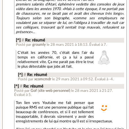
premiers salariés d'Atari, éphémère vedette des consoles de jeux
vidéo dans les années 1970. «Mais à cette époque, il ne portait pas
de chaussures, ne se lavait pas et avait des cheveux très longs».
Toujours selon son biographe, «comme ses employeurs ne
voulaient pas se séparer de lui, on l'obligea à travailler de nuit car
ses collègues, trouvant qu'il sentait trop mauvais, refusaient sa
présence»…
[^]
#
Re: résumé
Posté par
groumly
le 28 mars 2021 à 18:13
.
Évalué à
7
.
C’était les années 70, c’était dans l’air du
temps en californie, et ça a lui a passé
relativement vite. Ça me parait pas être le truc
le plus détestable que jobs ait fait.
[^]
#
Re: résumé
Posté par
xcomcmdr
le 29 mars 2021 à 09:52
.
Évalué à
-4
.
[^]
#
Re: résumé
Posté par
Gof
(
site web personnel
)
le 28 mars 2021 à 21:27
.
Évalué à
5
.
Ton lien vers Youtube me fait penser que
puisque RMS est une personne publique qui fait
beaucoup de conférences, et si il est tellement
insupportable, il devrais sûrement y avoir des
enregistrements de lui qui montre qu'il est si irrespectueux.