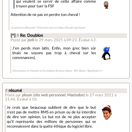
qui veulent se servir de cette affaire comme
troyen pour tuer la FSF
Attention de ne pas en perdre ton cheval !
Ce post est offensant ? Prévenez moi sur https://linuxfr.org/board
[^]
#
Re: Doublon
Posté par
jseb
le 29 mars 2021 à 09:23
.
Évalué à
2
.
J'en perds mon latin. Enfin, mon grec bien sûr
(mais ne soyons pas trop à cheval sur les
convenances).
Discussions en français sur la création de jeux videos : IRC libera / #gamedev-fr
#
résumé
Posté par
ploum
(
site web personnel
,
Mastodon
)
le 27 mars 2021 à
21:46
.
Évalué à
10
.
Je crois que beaucoup oublient de dire que le but
n’est pas de mettre RMS en prison ou de lui interdire
de dire son opinion. Le but est de ne plus accepter
qu’il représente des millions de personnes qui se
reconnaissent dans la quête éthique du logiciel libre.