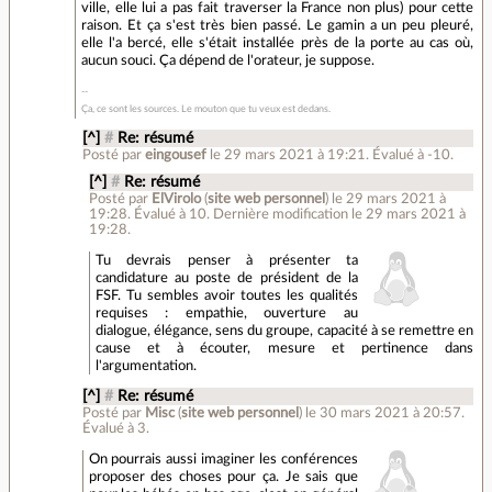
ville, elle lui a pas fait traverser la France non plus) pour cette
raison. Et ça s'est très bien passé. Le gamin a un peu pleuré,
elle l'a bercé, elle s'était installée près de la porte au cas où,
aucun souci. Ça dépend de l'orateur, je suppose.
Ça, ce sont les sources. Le mouton que tu veux est dedans.
[^]
#
Re: résumé
Posté par
eingousef
le 29 mars 2021 à 19:21
.
Évalué à
-10
.
[^]
#
Re: résumé
Posté par
ElVirolo
(
site web personnel
)
le 29 mars 2021 à
19:28
.
Évalué à
10
.
Dernière modification le 29 mars 2021 à
19:28.
Tu devrais penser à présenter ta
candidature au poste de président de la
FSF. Tu sembles avoir toutes les qualités
requises : empathie, ouverture au
dialogue, élégance, sens du groupe, capacité à se remettre en
cause et à écouter, mesure et pertinence dans
l'argumentation.
[^]
#
Re: résumé
Posté par
Misc
(
site web personnel
)
le 30 mars 2021 à 20:57
.
Évalué à
3
.
On pourrais aussi imaginer les conférences
proposer des choses pour ça. Je sais que