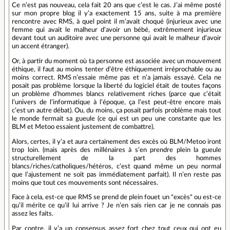
Ce n’est pas nouveau, cela fait 20 ans que c’est le cas. J’ai même posté
sur mon propre blog il y’a exactement 15 ans, suite à ma première
rencontre avec RMS, à quel point il m’avait choqué (injurieux avec une
femme qui avait le malheur d’avoir un bébé, extrêmement injurieux
devant tout un auditoire avec une personne qui avait le malheur d’avoir
un accent étranger).
Or, à partir du moment où ta personne est associée avec un mouvement
éthique, il faut au moins tenter d’être éthiquement irréprochable ou au
moins correct. RMS n’essaie même pas et n’a jamais essayé. Cela ne
posait pas problème lorsque la liberté du logiciel était de toutes façons
un problème d’hommes blancs relativement riches (parce que c’était
l’univers de l’informatique à l’époque, ça l’est peut-être encore mais
c’est un autre débat). Ou, du moins, ça posait parfois problème mais tout
le monde fermait sa gueule (ce qui est un peu une constante que les
BLM et Metoo essaient justement de combattre).
Alors, certes, il y’a et aura certainement des excès où BLM/Metoo iront
trop loin. (mais après des millénaires à s’en prendre plein la gueule
structurellement de la part des hommes
blancs/riches/catholiques/hétéros, c’est quand même un peu normal
que l’ajustement ne soit pas immédiatement parfait). Il n’en reste pas
moins que tout ces mouvements sont nécessaires.
Face à cela, est-ce que RMS se prend de plein fouet un "excès" ou est-ce
qu’il mérite ce qu’il lui arrive ? Je n’en sais rien car je ne connais pas
assez les faits.
Par contre, il y’a un consensus assez fort chez tout ceux qui ont eu