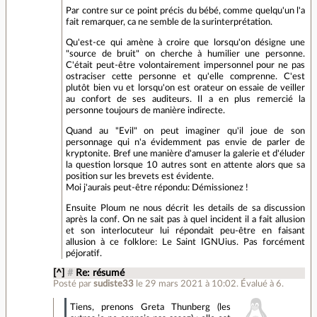
Par contre sur ce point précis du bébé, comme quelqu'un l'a
fait remarquer, ca ne semble de la surinterprétation.
Qu'est-ce qui amène à croire que lorsqu'on désigne une
"source de bruit" on cherche à humilier une personne.
C'était peut-être volontairement impersonnel pour ne pas
ostraciser cette personne et qu'elle comprenne. C'est
plutôt bien vu et lorsqu'on est orateur on essaie de veiller
au confort de ses auditeurs. Il a en plus remercié la
personne toujours de manière indirecte.
Quand au "Evil" on peut imaginer qu'il joue de son
personnage qui n'a évidemment pas envie de parler de
kryptonite. Bref une manière d'amuser la galerie et d'éluder
la question lorsque 10 autres sont en attente alors que sa
position sur les brevets est évidente.
Moi j'aurais peut-être répondu: Démissionez !
Ensuite Ploum ne nous décrit les details de sa discussion
après la conf. On ne sait pas à quel incident il a fait allusion
et son interlocuteur lui répondait peu-être en faisant
allusion à ce folklore: Le Saint IGNUius. Pas forcément
péjoratif.
[^]
#
Re: résumé
Posté par
sudiste33
le 29 mars 2021 à 10:02
.
Évalué à
6
.
Tiens, prenons Greta Thunberg (les