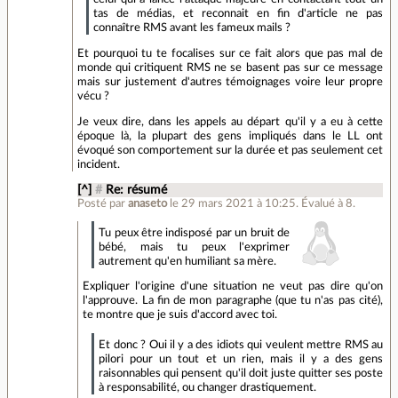
tas de médias, et reconnait en fin d'article ne pas
connaître RMS avant les fameux mails ?
Et pourquoi tu te focalises sur ce fait alors que pas mal de
monde qui critiquent RMS ne se basent pas sur ce message
mais sur justement d'autres témoignages voire leur propre
vécu ?
Je veux dire, dans les appels au départ qu'il y a eu à cette
époque là, la plupart des gens impliqués dans le LL ont
évoqué son comportement sur la durée et pas seulement cet
incident.
[^]
#
Re: résumé
Posté par
anaseto
le 29 mars 2021 à 10:25
.
Évalué à
8
.
Tu peux être indisposé par un bruit de
bébé, mais tu peux l'exprimer
autrement qu'en humiliant sa mère.
Expliquer l'origine d'une situation ne veut pas dire qu'on
l'approuve. La fin de mon paragraphe (que tu n'as pas cité),
te montre que je suis d'accord avec toi.
Et donc ? Oui il y a des idiots qui veulent mettre RMS au
pilori pour un tout et un rien, mais il y a des gens
raisonnables qui pensent qu'il doit juste quitter ses poste
à responsabilité, ou changer drastiquement.