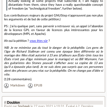
Actually looking at some projects that subscribe it, I am happy to
distantiate from them, since they have a really questionable concept
of freedom (as "technolgoical freedom", further below).
(Les contributeurs majeurs du projet GNUStep n'approuvent pas non plus
les arguments et de but de cette pétition.)
PS : j'ai lu quelque part, sans parvenir a retrouver où, un appel à l'abandon
de la licence GPL en faveur de licences plus intéressantes pour les
développeurs (MPL et Apache).
Ah oui la pétition ?
vous êtes sûr
?
NB: Je ne minimise pas du tout le danger de la pédophilie. Les gens de
l'âge de Richard Stallman ont connu une époque bien différente où le
mariage des filles était autorisé à 15 ans (d'ailleurs aux États-Unis tous les
États n'ont pas d'âge minimum pour le mariage) et où Bill Wymann, l'un
des guitaristes des Stones pouvait s'afficher avec sa copine de 13 ans
(qu'il a épousée plus tard). Je ne suis donc pas surpris que ces personnes
aient des phrases un peu réac sur la pédophilie. On ne change pas d'idée si
vite.
(
128 commentaires
).
Markdown
EPUB
#
Doublon
Posté par
Spyhawk
le 27 mars 2021 à 19:31
.
Évalué à
2
.
Dernière