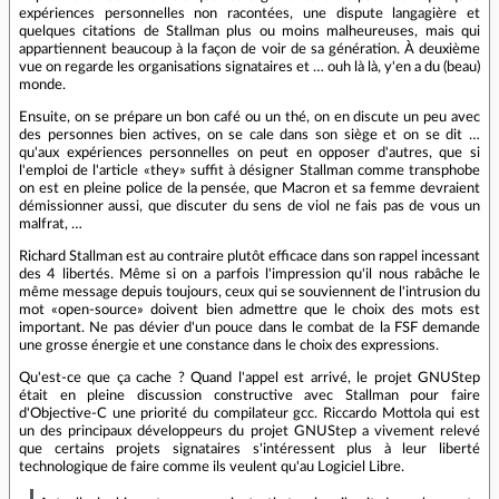
expériences personnelles non racontées, une dispute langagière et
quelques citations de Stallman plus ou moins malheureuses, mais qui
appartiennent beaucoup à la façon de voir de sa génération. À deuxième
vue on regarde les organisations signataires et … ouh là là, y'en a du (beau)
monde.
Ensuite, on se prépare un bon café ou un thé, on en discute un peu avec
des personnes bien actives, on se cale dans son siège et on se dit …
qu'aux expériences personnelles on peut en opposer d'autres, que si
l'emploi de l'article «they» suffit à désigner Stallman comme transphobe
on est en pleine police de la pensée, que Macron et sa femme devraient
démissionner aussi, que discuter du sens de viol ne fais pas de vous un
malfrat, …
Richard Stallman est au contraire plutôt efficace dans son rappel incessant
des 4 libertés. Même si on a parfois l'impression qu'il nous rabâche le
même message depuis toujours, ceux qui se souviennent de l'intrusion du
mot «open-source» doivent bien admettre que le choix des mots est
important. Ne pas dévier d'un pouce dans le combat de la FSF demande
une grosse énergie et une constance dans le choix des expressions.
Qu'est-ce que ça cache ? Quand l'appel est arrivé, le projet GNUStep
était en pleine discussion constructive avec Stallman pour faire
d'Objective-C une priorité du compilateur gcc. Riccardo Mottola qui est
un des principaux développeurs du projet GNUStep a vivement relevé
que certains projets signataires s'intéressent plus à leur liberté
technologique de faire comme ils veulent qu'au Logiciel Libre.