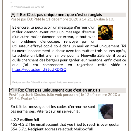
Je n’ai aucun avis sur systemd
[^]
#
Re: C'est pas uniquement que c'est en anglais
Posté par
Big Pete
le 11 décembre 2020 à 14:21
.
Évalué à
10
.
Et encore, tu peux avoir un message d'erreur d'un
mailer daemon ayant reçu un message d'erreur
d'un autre mailer daemon par erreur, le tout avec
un problème d'encodage, renvoyé par un
utilisateur effrayé copié collé dans un mail en html uniquement. Toi
tu ouvre innocemment le chose avec ton mutt et trois heures après,
tu achète un billet aller simple pour la Nouvelle Zélande, il parait
qu'ils cherchent des bergers pour garder leur moutons, enfin c'est ce
que j'ai cru comprendre en regardant cette vidéo :
https://youtu.be/_UEJqURDf3Q
Faut pas gonfler Gérard Lambert quand il répare sa mobylette.
[^]
#
Re: C'est pas uniquement que c'est en anglais
Posté par
Joris Dedieu
(
site web personnel
)
le 12 décembre 2020 à
09:54
.
Évalué à
4
.
En fait les messages et les codes d'erreur ne sont
pas normalisés. Vite fait sur un serveur là :
4.2.2 mailbox full
452-4.2.2 The email account that you tried to reach is over quota.
554 5.7.1 Recipient address rejected: Mailbox full