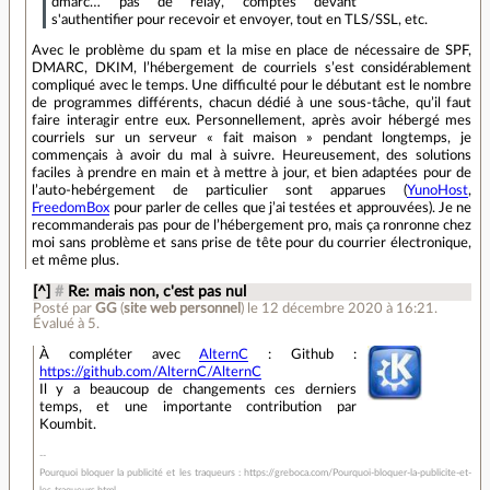
dmarc… pas de relay, comptes devant
s'authentifier pour recevoir et envoyer, tout en TLS/SSL, etc.
Avec le problème du spam et la mise en place de nécessaire de SPF,
DMARC, DKIM, l’hébergement de courriels s’est considérablement
compliqué avec le temps. Une difficulté pour le débutant est le nombre
de programmes différents, chacun dédié à une sous-tâche, qu’il faut
faire interagir entre eux. Personnellement, après avoir hébergé mes
courriels sur un serveur « fait maison » pendant longtemps, je
commençais à avoir du mal à suivre. Heureusement, des solutions
faciles à prendre en main et à mettre à jour, et bien adaptées pour de
l’auto-hebérgement de particulier sont apparues (
YunoHost
,
FreedomBox
pour parler de celles que j’ai testées et approuvées). Je ne
recommanderais pas pour de l’hébergement pro, mais ça ronronne chez
moi sans problème et sans prise de tête pour du courrier électronique,
et même plus.
[^]
#
Re: mais non, c'est pas nul
Posté par
GG
(
site web personnel
)
le 12 décembre 2020 à 16:21
.
Évalué à
5
.
À compléter avec
AlternC
: Github :
https://github.com/AlternC/AlternC
Il y a beaucoup de changements ces derniers
temps, et une importante contribution par
Koumbit.
Pourquoi bloquer la publicité et les traqueurs : https://greboca.com/Pourquoi-bloquer-la-publicite-et-