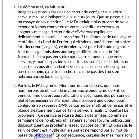
Le démon mail, ça fait peur.
Imaginez que vous fassiez une erreur de config et que votre
serveur mail soit indisponible plusieurs jours. Que se passe-t-il si
on essaye de vous écrire ? Le MTA (relai) le plus proche de vous
échouera à vous contacter, et votre expéditeur recevra un
soigneux message d'erreur du
mail daemon
expliquant
délicatement le soucis. Le problème ? Le démon parle une langue
ésotérique du fond de l'enfer qui effraiera immédiatement votre
interlocuteur (l'anglais), ce dernier ayant pour habitude d'ignorer
^W
tout message émis dans une langue différente du latin
français. Il finira pas vous dire par d'autres moyens que votre
serveur, y-marche-pas (ne vous attendez pas à plus de détails de
sa part) en vous demandant si vous avez pas une adresse gmail,
parce que hein, ça juste marche, et ça crie pas des trucs en
hébreux ancien (ou en anglais).
Parfois, le FAI s'y mêle. Mon fournisseur d'accès, que nous
nommerons en utilisant le mystérieux pseudonyme de Frit, se
vend comme ouvert aux sollicitations spécifiques des personnes
plutôt techniciennes. Par exemple, il propose une option pour
configurer son
reverse DNS
, ce qui me permettrait de ne pas être
bloqué aléatoirement par certains serveurs mails. Chouette ! Le
problème ? Ce service est cassé depuis des années, comme en
témoignent de nombreux utilisateurs sur des forums publics, qui
diagnostiquent un problème réseau du côté de Frit¹. Et bien sûr, le
service client est inutile sur le sujet et ne répond pas au mot de
passe de
Shibboleet
². En conséquence, certains de mes mails sont