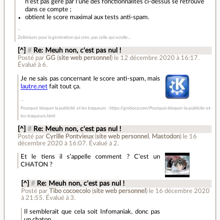
n'est pas géré par l'une des fonctionnalités ci-dessus se retrouve
dans ce compte ;
obtient le score maximal aux tests anti-spam.
Zelbinium: pour la génération qui crée, pas celle qui scrolle…
[^]
#
Re: Meuh non, c'est pas nul !
Posté par
GG
(
site web personnel
)
le 12 décembre 2020 à 16:17
.
Évalué à
6
.
Je ne sais pas concernant le score anti-spam, mais
lautre.net
fait tout ça.
Pourquoi bloquer la publicité et les traqueurs : https://greboca.com/Pourquoi-bloquer-la-publicite-et-
les-traqueurs.html
[^]
#
Re: Meuh non, c'est pas nul !
Posté par
Cyrille Pontvieux
(
site web personnel
,
Mastodon
)
le 16
décembre 2020 à 16:07
.
Évalué à
2
.
Et le tiens il s’appelle comment ? C’est un
CHATON ?
[^]
#
Re: Meuh non, c'est pas nul !
Posté par
Tibo cocoecolo
(
site web personnel
)
le 16 décembre 2020
à 21:55
.
Évalué à
3
.
Il semblerait que cela soit Infomaniak, donc pas
un chaton.