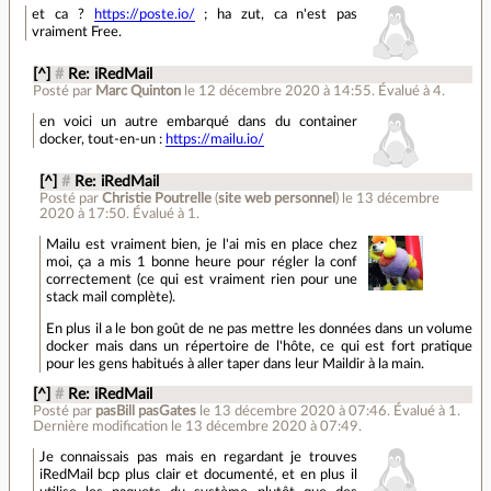
et ca ?
https://poste.io/
; ha zut, ca n'est pas
vraiment Free.
[^]
#
Re: iRedMail
Posté par
Marc Quinton
le 12 décembre 2020 à 14:55
.
Évalué à
4
.
en voici un autre embarqué dans du container
docker, tout-en-un :
https://mailu.io/
[^]
#
Re: iRedMail
Posté par
Christie Poutrelle
(
site web personnel
)
le 13 décembre
2020 à 17:50
.
Évalué à
1
.
Mailu est vraiment bien, je l'ai mis en place chez
moi, ça a mis 1 bonne heure pour régler la conf
correctement (ce qui est vraiment rien pour une
stack mail complète).
En plus il a le bon goût de ne pas mettre les données dans un volume
docker mais dans un répertoire de l'hôte, ce qui est fort pratique
pour les gens habitués à aller taper dans leur Maildir à la main.
[^]
#
Re: iRedMail
Posté par
pasBill pasGates
le 13 décembre 2020 à 07:46
.
Évalué à
1
.
Dernière modification le 13 décembre 2020 à 07:49.
Je connaissais pas mais en regardant je trouves
iRedMail bcp plus clair et documenté, et en plus il