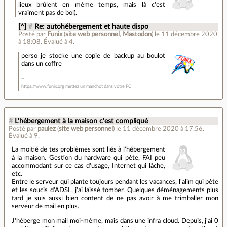
lieux brûlent en même temps, mais là c'est
vraiment pas de bol).
[^]
#
Re: autohébergement et haute dispo
Posté par
Funix
(
site web personnel
,
Mastodon
)
le 11 décembre 2020
à 18:08
.
Évalué à
4
.
perso je stocke une copie de backup au boulot
dans un coffre
https://www.funix.org mettez un manchot dans votre PC
#
L'hébergement à la maison c'est compliqué
Posté par
paulez
(
site web personnel
)
le 11 décembre 2020 à 17:56
.
Évalué à
9
.
La moitié de tes problèmes sont liés à l'hébergement
à la maison. Gestion du hardware qui pète, FAI peu
accommodant sur ce cas d'usage, Internet qui lâche,
etc.
Entre le serveur qui plante toujours pendant les vacances, l'alim qui pète
et les soucis d'ADSL, j'ai laissé tomber. Quelques déménagements plus
tard je suis aussi bien content de ne pas avoir à me trimballer mon
serveur de mail en plus.
J'héberge mon mail moi-même, mais dans une infra cloud. Depuis, j'ai 0