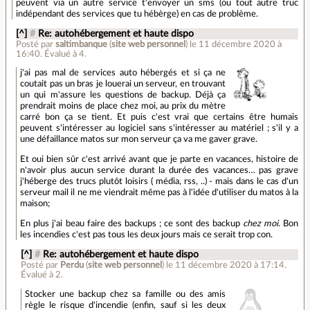
peuvent via un autre service t'envoyer un sms (ou tout autre truc
indépendant des services que tu hébèrge) en cas de problème.
[^]
#
Re: autohébergement et haute dispo
Posté par
saltimbanque
(
site web personnel
)
le 11 décembre 2020 à
16:40
.
Évalué à
4
.
j'ai pas mal de services auto hébergés et si ça ne
coutait pas un bras je louerai un serveur, en trouvant
un qui m'assure les questions de backup. Déjà ça
prendrait moins de place chez moi, au prix du mètre
carré bon ça se tient. Et puis c'est vrai que certains être humais
peuvent s'intéresser au logiciel sans s'intéresser au matériel ; s'il y a
une défaillance matos sur mon serveur ça va me gaver grave.
Et oui bien sûr c'est arrivé avant que je parte en vacances, histoire de
n'avoir plus aucun service durant la durée des vacances… pas grave
j'héberge des trucs plutôt loisirs ( média, rss, ..) - mais dans le cas d'un
serveur mail il ne me viendrait même pas à l'idée d'utiliser du matos à la
maison;
En plus j'ai beau faire des backups ; ce sont des backup
chez moi
. Bon
les incendies c'est pas tous les deux jours mais ce serait trop con.
[^]
#
Re: autohébergement et haute dispo
Posté par
Perdu
(
site web personnel
)
le 11 décembre 2020 à 17:14
.
Évalué à
2
.
Stocker une backup chez sa famille ou des amis
règle le risque d'incendie (enfin, sauf si les deux