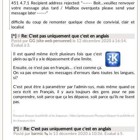
451 4.7.1 Recipient address rejected: "------ Boit…veuillez renvoyer
votre message plus tard / Mailbox overquota please send your
message later ------"
difficile du coup de remonter quelque chose de convivial, clair et
localisé
[^]
#
Re: C'est pas uniquement que c'est en anglais
Posté par
GG
(
site web personnel
)
le 12 décembre 2020 à 16:14
.
Évalué à
3
.
Il est quand même écrit plusieurs fois que c'est
plein ou qu'il y a le dépassement d'une limite.
Ensuite, ce n'est pas en français… c'est comme ça.
On va pas envoyer les messages d'erreurs dans toutes les langues,
si?
C'est peut être à paramétrer par l'admin-sys, mais même quand ce
sera écrit en Français, il y aura toujours des gens pour ne pas
comprendre, soit parce que ça les dépasse, soit parce qu'ils ne lisent
pas.
Pourquoi bloquer la publicité et les traqueurs : https://greboca.com/Pourquoi-bloquer-la-publicite-et-
les-traqueurs.html
[^]
#
Re: C'est pas uniquement que c'est en anglais
Posté par
barmic 🦦
le 13 décembre 2020 à 10:36
.
Évalué à
5
.