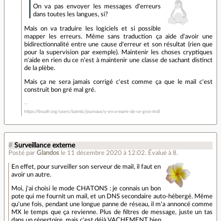
On va pas envoyer les messages d'erreurs
dans toutes les langues, si?
Mais on va traduire les logiciels et si possible
mapper les erreurs. Même sans traduction ça aide d'avoir une
bidirectionnalité entre une cause d'erreur et son résultat (rien que
pour la supervision par exemple). Maintenir les choses cryptiques
n'aide en rien du ce n'est à maintenir une classe de sachant distinct
de la plèbe.
Mais ça ne sera jamais corrigé c'est comme ça que le mail c'est
construit bon gré mal gré.
https://linuxfr.org/users/barmic/journaux/y-en-a-marre-de-ce-gros-troll
#
Surveillance externe
Posté par
Glandos
le 11 décembre 2020 à 12:02
.
Évalué à
8
.
En effet, pour surveiller son serveur de mail, il faut en
avoir un autre.
Moi, j'ai choisi le mode CHATONS : je connais un bon
pote qui me fournit un mail, et un DNS secondaire auto-hébergé. Même
qu'une fois, pendant une longue panne de réseau, il m'a annoncé comme
MX le temps que ça revienne. Plus de filtres de message, juste un tas
dans un répertoire, mais c'est déjà VACHEMENT bien.