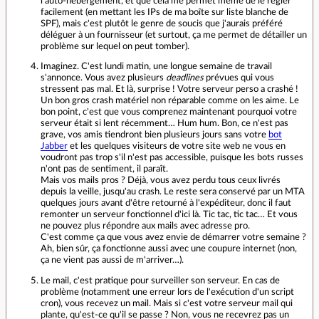
l'auto-hébergement, et que cela me permet même de le régler
facilement (en mettant les IPs de ma boîte sur liste blanche de
SPF), mais c'est plutôt le genre de soucis que j'aurais préféré
déléguer à un fournisseur (et surtout, ça me permet de détailler un
problème sur lequel on peut tomber).
Imaginez. C'est lundi matin, une longue semaine de travail
s'annonce. Vous avez plusieurs
deadlines
prévues qui vous
stressent pas mal. Et là, surprise ! Votre serveur perso a crashé !
Un bon gros crash matériel non réparable comme on les aime. Le
bon point, c'est que vous comprenez maintenant pourquoi votre
serveur était si lent récemment… Hum hum. Bon, ce n'est pas
grave, vos amis tiendront bien plusieurs jours sans votre
bot
Jabber
et les quelques visiteurs de votre site web ne vous en
voudront pas trop s'il n'est pas accessible, puisque les bots russes
n'ont pas de sentiment, il paraît.
Mais vos mails pros ? Déjà, vous avez perdu tous ceux livrés
depuis la veille, jusqu'au crash. Le reste sera conservé par un MTA
quelques jours avant d'être retourné à l'expéditeur, donc il faut
remonter un serveur fonctionnel d'ici là. Tic tac, tic tac… Et vous
ne pouvez plus répondre aux mails avec adresse pro.
C'est comme ça que vous avez envie de démarrer votre semaine ?
Ah, bien sûr, ça fonctionne aussi avec une coupure internet (non,
ça ne vient pas aussi de m'arriver…).
Le mail, c'est pratique pour surveiller son serveur. En cas de
problème (notamment une erreur lors de l'exécution d'un script
cron), vous recevez un mail. Mais si c'est votre serveur mail qui
plante, qu'est-ce qu'il se passe ? Non, vous ne recevrez pas un