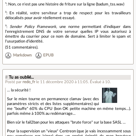
¹: Non, ce n'est pas une histoire de friture sur la ligne (badum_tss.wav)
²: En réalité, votre serviteur a trop de respect pour les travailleurs
délocalisés pour avoir réellement essayé.
³:
Sender Policy Framework
, une norme permettant d'indiquer dans
l'enregistrement DNS de votre serveur quelles IP vous autorisez à
émettre du courrier pour ce nom de domaine. Sert à limiter le spam et
l'usurpation d'identité.
(
51 commentaires
).
Markdown
EPUB
#
Tu as oublié...
Posté par
redo_fr
le 11 décembre 2020 à 11:05
.
Évalué à
10
.
… la sécurité !
Sur le mien tourne en permanence clamav (avec des
paramètres stricts et des listes supplémentaires) qui
me "bouffe" 60% du CPU (bon OK petite machine en même temps…).
parfois même à 100% au redémarrage…
Bien sûr le fail2ban pour les attaques "brute force" sur la base SASL …
Pour la supervision un "vieux" Centreon (que je vais incessamment sous
peu remplacer par icinga) dans un onglet épinglé de mon brouteur