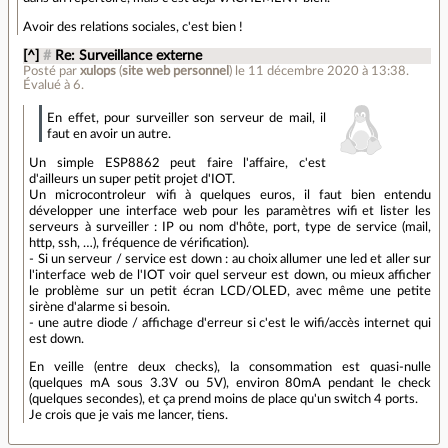
Avoir des relations sociales, c'est bien !
[^]
#
Re: Surveillance externe
Posté par
xulops
(
site web personnel
)
le 11 décembre 2020 à 13:38
.
Évalué à
6
.
En effet, pour surveiller son serveur de mail, il
faut en avoir un autre.
Un simple ESP8862 peut faire l'affaire, c'est
d'ailleurs un super petit projet d'IOT.
Un microcontroleur wifi à quelques euros, il faut bien entendu
développer une interface web pour les paramètres wifi et lister les
serveurs à surveiller : IP ou nom d'hôte, port, type de service (mail,
http, ssh, …), fréquence de vérification).
- Si un serveur / service est down : au choix allumer une led et aller sur
l'interface web de l'IOT voir quel serveur est down, ou mieux afficher
le problème sur un petit écran LCD/OLED, avec même une petite
sirène d'alarme si besoin.
- une autre diode / affichage d'erreur si c'est le wifi/accès internet qui
est down.
En veille (entre deux checks), la consommation est quasi-nulle
(quelques mA sous 3.3V ou 5V), environ 80mA pendant le check
(quelques secondes), et ça prend moins de place qu'un switch 4 ports.
Je crois que je vais me lancer, tiens.