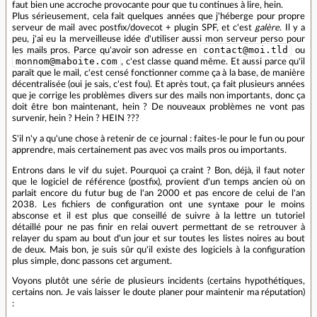
faut bien une accroche provocante pour que tu continues à lire, hein.
Plus sérieusement, cela fait quelques années que j'héberge pour propre
serveur de mail avec postfix/dovecot + plugin SPF, et c'est
galère
. Il y a
peu, j'ai eu la merveilleuse idée d'utiliser aussi mon serveur perso pour
contact@moi.tld
les mails pros. Parce qu'avoir son adresse en
ou
monnom@maboite.com
, c'est classe quand même. Et aussi parce qu'il
paraît que le mail, c'est censé fonctionner comme ça à la base, de manière
décentralisée (oui je sais, c'est fou). Et après tout, ça fait plusieurs années
que je corrige les problèmes divers sur des mails non importants, donc ça
doit être bon maintenant, hein ? De nouveaux problèmes ne vont pas
survenir, hein ? Hein ? HEIN ???
S'il n'y a qu'une chose à retenir de ce journal : faites-le pour le fun ou pour
apprendre, mais certainement pas avec vos mails pros ou importants.
Entrons dans le vif du sujet. Pourquoi ça craint ? Bon, déjà, il faut noter
que le logiciel de référence (postfix), provient d'un temps ancien où on
parlait encore du futur bug de l'an 2000 et pas encore de celui de l'an
2038. Les fichiers de configuration ont une syntaxe pour le moins
absconse et il est plus que conseillé de suivre à la lettre un tutoriel
détaillé pour ne pas finir en relai ouvert permettant de se retrouver à
relayer du spam au bout d'un jour et sur toutes les listes noires au bout
de deux. Mais bon, je suis sûr qu'il existe des logiciels à la configuration
plus simple, donc passons cet argument.
Voyons plutôt une série de plusieurs incidents (certains hypothétiques,
certains non. Je vais laisser le doute planer pour maintenir ma réputation)
: