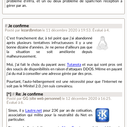
problème d'infra, et un ou deux problème de spam/non réception à
gérer par an.
#
Je confirme
Posté par
lezardbreton
le 11 décembre 2020 à 19:53
.
Évalué à
4
.
C'est franchement dur, à tel point que j'ai abandonné
après plusieurs tentatives infructueuses il y a une
bonne dizaine d'années. Je ne pense d'ailleurs pas que
la situation se soit améliorée depuis
malheureusement.
Moi, j'ai fait le choix du payant avec
Tutanota
et eux qui sont pros ont
des soucis de disponibilités en raison d'attaques DDOS. Même en payant
j'ai du mal à conseiller une adresse gérée par des pros.
Pourtant, l'auto-hébergement est une nécessité pour que l'Internet ne
soit pas le Minitel 2.0, j'en suis convaincu.
[^]
#
Re: Je confirme
Posté par
GG
(
site web personnel
)
le 12 décembre 2020 à 16:25
.
Évalué à
6
.
Sinon, il y
Lautre.net
pour 23€ par an de cotisation,
association qui milite pour la neutralité du Net en
particulier.