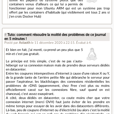
utilise les paquets du système plutôt que des
containers venus d'ailleurs ce qui lui a permis de
fonctionner pour mon Ubuntu ARM qui est un système pas trop
offert par les containers d'habitude (qui visiblement ont tous 2 ans si
j'en crois Docker Hub)
#
Tuto: comment résoudre la moitié des problèmes de ce journal
en 5 minutes !
Posté par
Astaoth
le 11 décembre 2020 à 22:15
.
Évalué à
4
.
Et bien en fait, j'ai menti, ca prend un peu plus que 5
min et c'est pas gratuit.
Le principe est très simple, c'est de ne pas s'auto-
hébergé sur sa connexion maison mais de prendre deux serveurs dédiés
en datacenter.
Entre les coupures intempestives d'internet à cause d'une raison X ou Y,
de la grande tante de l'arrière petite fille qui débranche le serveur pour
passer l'aspirateur, les blacklistages des connexions résidentielles les
problèmes de rDNS (apparemment, chez Free c'est plus ou moins
officiellement cassé sur les connexions fibre, sauf quand on est
chanceux), c'est assez exaspérant.
A côté, deux dédiés en datacenter, ca coute moins cher que votre
connexion internet (merci OVH) faut juste éviter de les prendre en
même temps pour essayer de les avoir dans des datacenters différents.
Là-bas, peu de coupure d'internet ou d'électricité (ou alors c'est la moitié