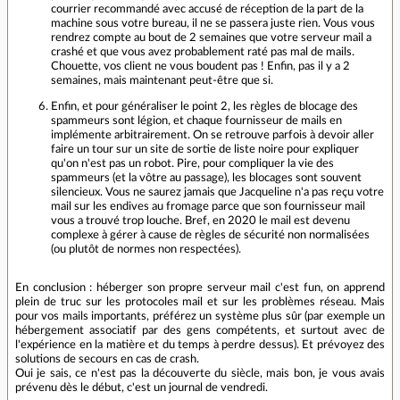
courrier recommandé avec accusé de réception de la part de la
machine sous votre bureau, il ne se passera juste rien. Vous vous
rendrez compte au bout de 2 semaines que votre serveur mail a
crashé et que vous avez probablement raté pas mal de mails.
Chouette, vos client ne vous boudent pas ! Enfin, pas il y a 2
semaines, mais maintenant peut-être que si.
Enfin, et pour généraliser le point 2, les règles de blocage des
spammeurs sont légion, et chaque fournisseur de mails en
implémente arbitrairement. On se retrouve parfois à devoir aller
faire un tour sur un site de sortie de liste noire pour expliquer
qu'on n'est pas un robot. Pire, pour compliquer la vie des
spammeurs (et la vôtre au passage), les blocages sont souvent
silencieux. Vous ne saurez jamais que Jacqueline n'a pas reçu votre
mail sur les endives au fromage parce que son fournisseur mail
vous a trouvé trop louche. Bref, en 2020 le mail est devenu
complexe à gérer à cause de règles de sécurité non normalisées
(ou plutôt de normes non respectées).
En conclusion : héberger son propre serveur mail c'est fun, on apprend
plein de truc sur les protocoles mail et sur les problèmes réseau. Mais
pour vos mails importants, préférez un système plus sûr (par exemple un
hébergement associatif par des gens compétents, et surtout avec de
l'expérience en la matière et du temps à perdre dessus). Et prévoyez des
solutions de secours en cas de crash.
Oui je sais, ce n'est pas la découverte du siècle, mais bon, je vous avais
prévenu dès le début, c'est un journal de vendredi.