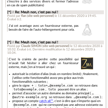
s'inscrire à des services divers et fermer l'adresse
en cas de spam publicitaire)
[^]
#
Re: Meuh non, c'est pas nul !
Posté par
flan
(
site web personnel
)
le 11 décembre 2020 à 19:45
.
Évalué à
2
.
J'ai cet avantage avec un fournisseur externe, pas
besoin de faire de l'auto-hébergement pour cela.
[^]
#
Re: Meuh non, c'est pas nul !
Posté par
Claude SIMON
(
site web personnel
)
le 12 décembre 2020 à
10:32
.
Évalué à
6
.
Dernière modification le 12 décembre 2020 à
10:34.
C'est la crainte de perdre cette possibilité qui
m'avait fait hésiter à aller chez un fournisseur
externe, mais j'en ai trouvé un qui :
autorisait la création d'alias (mais en nombre limité) ; finalement,
j'utilise cette fonctionnalité assez peu grâce aux trois
fonctionnalités suivantes ;
+
toto+…@exemple.com
gère le signe
:
se retrouve dans
toto@exemple.com
toto
,
pouvant être un alias ;
…
permet d'associer un autre domaine au domaine principal (
@autre-exemple.org
…@exemple.com
se retrouve dans
) ;
propose un compte
catch-all
, c'est-à-dire que n'importe quoi en
@exemple.com
qui ne correspond pas une adresse existante ou