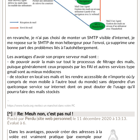
en revanche, je n'ai pas choisi de monter un SMTP visible d'internet, je
me repose sur le SMTP de mon hébergeur pour l'envoi, ça supprime une
bonne part des problèmes liés à l'autohébergement.
Les avantages d'avoir son propre serveur mail sont :
- de pouvoir avoir la main sur tout le processus de filtrage des mails,
puisque généralement ceux proposés par les FAI et autres services type
gmail sont au mieux médiocres
- de stocker en local ses mails et les rendre accessible de n'importe où (y
compris de mon mobile à l'autre bout du monde) sans dépendre d'un
quelconque service sur internet dont on peut douter de l'usage qu'il
pourra faire des mails stockés
https://www.funix.org mettez un manchot dans votre PC
[^]
#
Re: Meuh non, c'est pas nul !
Posté par
Perdu
(
site web personnel
)
le 11 décembre 2020 à 13:13
.
Évalué à
6
.
Dans les avantages, pouvoir créer des adresses à la
volée est vraiment pratique (par exemple pour