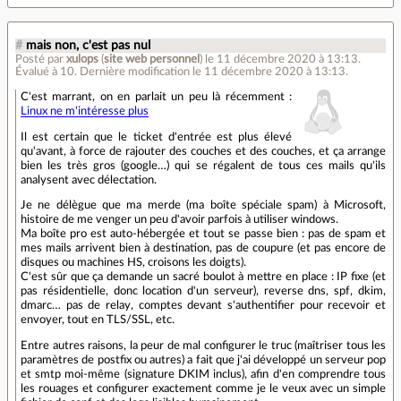
#
mais non, c'est pas nul
Posté par
xulops
(
site web personnel
)
le 11 décembre 2020 à 13:13
.
Évalué à
10
.
Dernière modification le 11 décembre 2020 à 13:13.
C'est marrant, on en parlait un peu là récemment :
Linux ne m'intéresse plus
Il est certain que le ticket d'entrée est plus élevé
qu'avant, à force de rajouter des couches et des couches, et ça arrange
bien les très gros (google…) qui se régalent de tous ces mails qu'ils
analysent avec délectation.
Je ne délègue que ma merde (ma boîte spéciale spam) à Microsoft,
histoire de me venger un peu d'avoir parfois à utiliser windows.
Ma boîte pro est auto-hébergée et tout se passe bien : pas de spam et
mes mails arrivent bien à destination, pas de coupure (et pas encore de
disques ou machines HS, croisons les doigts).
C'est sûr que ça demande un sacré boulot à mettre en place : IP fixe (et
pas résidentielle, donc location d'un serveur), reverse dns, spf, dkim,
dmarc… pas de relay, comptes devant s'authentifier pour recevoir et
envoyer, tout en TLS/SSL, etc.
Entre autres raisons, la peur de mal configurer le truc (maîtriser tous les
paramètres de postfix ou autres) a fait que j'ai développé un serveur pop
et smtp moi-même (signature DKIM inclus), afin d'en comprendre tous
les rouages et configurer exactement comme je le veux avec un simple