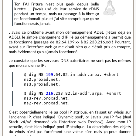
Ton FAI Friture n'est plus geek depuis belle
lurette … j'avais usé de leur service de rDNS
pendant un temps, mais au passage à la fibre ça
ne fonctionnait plus et j'ai vite compris que ça ne
fonctionnerais jamais.
J'avais ce problème avant mon déménagement ADSL (j'étais déjà en
ADSL), le simple changement d'IP lié au déménagement a permit que
ça fonctionne (passage de 82.64.199.xx à 82.233.216.xx) ! Pourtant,
avant sur l'interface web ça me disait bien que c'était pris en compte,
mais évidement ça n'a jamais fonctionné.
Je constate que les serveurs DNS autoritaires ne sont pas les mêmes
que mon ancienne IP :
    $ dig NS 
199
.64.82.in-addr.arpa. +short

    ns2.proxad.net.

    ns3.proxad.net.
    $ dig NS 
216
.233.82.in-addr.arpa. +short

    ns3-rev.proxad.net.

    ns2-rev.proxad.net.
C'est potentiellement lié au pool IP attribué, en faisant un whois sur
l'ancienne IP, c'est indiqué "Dynamic pool", or j'avais une IP fixe (dual
Stack v4/v6 demandé via l'interface web Freebox)). Avec mon IP
actuelle, c'est bien indiqué pool IP statique. La description des objets
du whois n'est pas forcément une valeur sûre mais ça peut donner