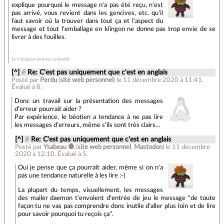
explique pourquoi le message n'a pas été reçu, n'est
pas arrivé, vous revient dans les gencives, etc. qu'il
faut savoir où la trouver dans tout ça et l'aspect du
message et tout l'emballage en klingon ne donne pas trop envie de se
livrer à des fouilles.
Je n’ai aucun avis sur systemd
[^]
#
Re: C'est pas uniquement que c'est en anglais
Posté par
Perdu
(
site web personnel
)
le 11 décembre 2020 à 11:41
.
Évalué à
8
.
Donc un travail sur la présentation des messages
d'erreur pourrait aider ?
Par expérience, le béotien a tendance à ne pas lire
les messages d'erreurs, même s'ils sont très clairs…
[^]
#
Re: C'est pas uniquement que c'est en anglais
Posté par
Ysabeau 🧶
(
site web personnel
,
Mastodon
)
le 11 décembre
2020 à 12:10
.
Évalué à
5
.
Oui je pense que ça pourrait aider, même si on n'a
pas une tendance naturelle à les lire :-)
La plupart du temps, visuellement, les messages
des mailer daemon t'envoient d'entrée de jeu le message "de toute
façon tu ne vas pas comprendre donc inutile d'aller plus loin et de lire
pour savoir pourquoi tu reçois ça".