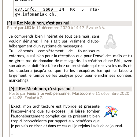
q37.info. 3600 IN MX 5 mta-
gw.infomaniak.ch.
[^]
#
Re: Meuh non, c'est pas nul !
Posté par
JJD
le 11 décembre 2020 à 14:17
.
Évalué à
6
.
Je comprends bien l'intérêt de tout cela mais, sans
vouloir dénigrer, il ne s'agit pas vraiment d'auto-
hébergement d'un système de messagerie.
Tu dépends complètement de fournisseurs
externes, aussi bien pour la réception que pour l'envoi des mails et tu
ne gères pas de domaine de messagerie. La création d'une BAL, avec
son adresse, doit être faite chez un prestataire qui recevra les mails et
les stockera jusqu'à ce que tu les récupères (ce qui lui laissera
largement le temps de les analyser pour pour enrichir ses données
marketing).
[^]
#
Re: Meuh non, c'est pas nul !
Posté par
Funix
(
site web personnel
,
Mastodon
)
le 11 décembre 2020
à 14:28
.
Évalué à
7
.
Exact, mon architecture est hybride et présente
l'inconvénient que tu exposes, j'ai laissé tomber
l'autohébergement complet car ça présentait bien
trop d'inconvénients par rapport aux bénéfices que
je pouvais en tirer, et dans ce cas oui je rejoins l'avis de ce journal.