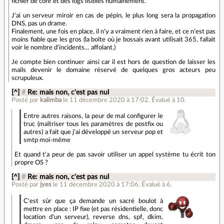
fichier de conf et des logs lisibles humainement.
J'ai un serveur miroir en cas de pépin, le plus long sera la propagation
DNS, pas un drame.
Finalement, une fois en place, il n'y a vraiment rien à faire, et ce n'est pas
moins fiable que les gros (la boîte où je bossais avant utilisait 365, fallait
voir le nombre d'incidents… affolant.)
Je compte bien continuer ainsi car il est hors de question de laisser les
mails devenir le domaine réservé de quelques gros acteurs peu
scrupuleux.
[^]
#
Re: mais non, c'est pas nul
Posté par
kalimba
le 11 décembre 2020 à 17:02
.
Évalué à
10
.
Entre autres raisons, la peur de mal configurer le
truc (maîtriser tous les paramètres de postfix ou
autres) a fait que j'ai développé un serveur pop et
smtp moi-même
Et quand t'a peur de pas savoir utiliser un appel système tu écrit ton
propre OS ?
[^]
#
Re: mais non, c'est pas nul
Posté par
jyes
le 11 décembre 2020 à 17:06
.
Évalué à
6
.
C'est sûr que ça demande un sacré boulot à
mettre en place : IP fixe (et pas résidentielle, donc
location d'un serveur), reverse dns, spf, dkim,