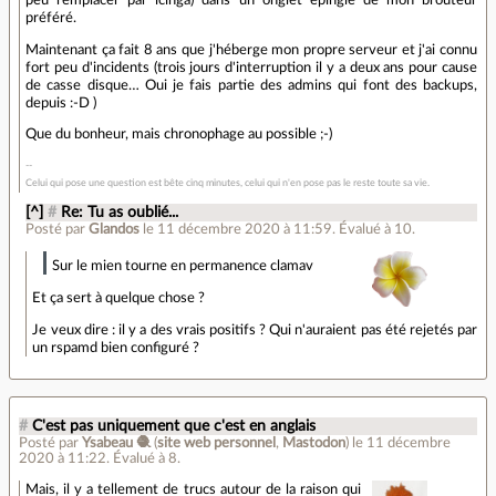
préféré.
Maintenant ça fait 8 ans que j'héberge mon propre serveur et j'ai connu
fort peu d'incidents (trois jours d'interruption il y a deux ans pour cause
de casse disque… Oui je fais partie des admins qui font des backups,
depuis :-D )
Que du bonheur, mais chronophage au possible ;-)
Celui qui pose une question est bête cinq minutes, celui qui n'en pose pas le reste toute sa vie.
[^]
#
Re: Tu as oublié...
Posté par
Glandos
le 11 décembre 2020 à 11:59
.
Évalué à
10
.
Sur le mien tourne en permanence clamav
Et ça sert à quelque chose ?
Je veux dire : il y a des vrais positifs ? Qui n'auraient pas été rejetés par
un rspamd bien configuré ?
#
C'est pas uniquement que c'est en anglais
Posté par
Ysabeau 🧶
(
site web personnel
,
Mastodon
)
le 11 décembre
2020 à 11:22
.
Évalué à
8
.
Mais, il y a tellement de trucs autour de la raison qui