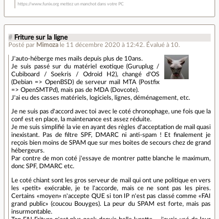
https://www.funix.org mettez un manchot dans votre PC
#
Friture sur la ligne
Posté par
Mimoza
le 11 décembre 2020 à 12:42
.
Évalué à
10
.
J'auto-héberge mes mails depuis plus de 10ans.
Je suis passé sur du matériel exotique (Guruplug /
Cubiboard / Soekris / Odroid H2), changé d'OS
(Debian => OpenBSD) de serveur mail MTA (Postfix
=> OpenSMTPd), mais pas de MDA (Dovcote).
J'ai eu des casses matériels, logiciels, lignes, déménagement, etc.
Je ne suis pas d'accord avec toi avec le coté chronophage, une fois que la
conf est en place, la maintenance est assez réduite.
Je me suis simplifié la vie en ayant des règles d'acceptation de mail quasi
inexistant. Pas de filtre SPF, DMARC ni anti-spam ! Et finalement je
reçois bien moins de SPAM que sur mes boites de secours chez de grand
hébergeurs.
Par contre de mon coté j'essaye de montrer patte blanche le maximum,
donc SPF, DMARC etc.
Le coté chiant sont les gros serveur de mail qui ont une politique en vers
les «petit» exécrable, je te l'accorde, mais ce ne sont pas les pires.
Certains «moyen» n'accepte QUE si ton IP n'est pas classé comme «FAI
grand public» (coucou Bouyges). La peur du SPAM est forte, mais pas
insurmontable.