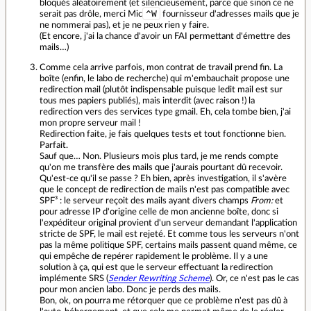
bloqués aléatoirement (et silencieusement, parce que sinon ce ne
^W
serait pas drôle, merci Mic
fournisseur d'adresses mails que je
ne nommerai pas), et je ne peux rien y faire.
(Et encore, j'ai la chance d'avoir un FAI permettant d'émettre des
mails…)
Comme cela arrive parfois, mon contrat de travail prend fin. La
boîte (enfin, le labo de recherche) qui m'embauchait propose une
redirection mail (plutôt indispensable puisque ledit mail est sur
tous mes papiers publiés), mais interdit (avec raison !) la
redirection vers des services type gmail. Eh, cela tombe bien, j'ai
mon propre serveur mail !
Redirection faite, je fais quelques tests et tout fonctionne bien.
Parfait.
Sauf que… Non. Plusieurs mois plus tard, je me rends compte
qu'on me transfère des mails que j'aurais pourtant dû recevoir.
Qu'est-ce qu'il se passe ? Eh bien, après investigation, il s'avère
que le concept de redirection de mails n'est pas compatible avec
SPF³ : le serveur reçoit des mails ayant divers champs
From:
et
pour adresse IP d'origine celle de mon ancienne boîte, donc si
l'expéditeur original provient d'un serveur demandant l'application
stricte de SPF, le mail est rejeté. Et comme tous les serveurs n'ont
pas la même politique SPF, certains mails passent quand même, ce
qui empêche de repérer rapidement le problème. Il y a une
solution à ça, qui est que le serveur effectuant la redirection
implémente SRS (
Sender Rewriting Scheme
). Or, ce n'est pas le cas
pour mon ancien labo. Donc je perds des mails.
Bon, ok, on pourra me rétorquer que ce problème n'est pas dû à