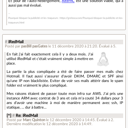
Et pour de l'auto-hébergement,
AlternC
est une solution viable, qui a
aussi pas mal évolué.
Pourquoi bloquer la publicité et les traqueurs : https://greboca.com/Pourquoi-bloquer-la-publicite-et-les-
traqueurs.html
#
iRedMail
Posté par
pasBill pasGates
le 11 décembre 2020 à 21:20
.
Évalué à
5
.
En fait j'ai fait exactement cela il y a deux mois. J'ai
utilisé iRedMail et c'était vraiment simple à mettre en
place.
La partie la plus compliquée a été de faire passer mes mails chez
Hotmail. Il faut aussi s'assurer d'avoir DKIM, DMARC et SPF ainsi
qu'une IP non blacklistée. Eviter de voir ses mails attérir dans le spam
folder est vraiment le plus compliqué.
Mes raisons étaient de passer toute mon infra sur AWS. J'ai pris une
instance ARM avec contrat de 3 ans et cela m'a couté 34 dollars pour 3
ans d'avoir une machine à moi de manière permanent avec ssh, IP
statique, … dur à battre…
[^]
#
Re: iRedMail
Posté par
Marc Quinton
le 12 décembre 2020 à 14:45
.
Évalué à
2
.
Dernière modification le 12 décembre 2020 à 14:49.