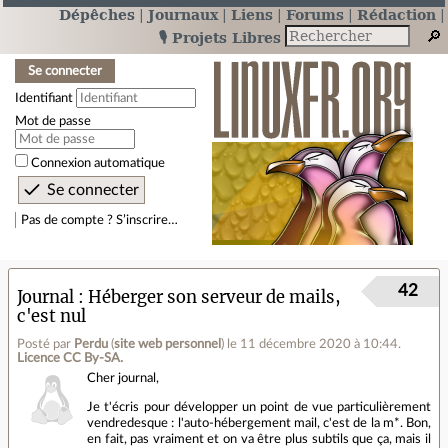
Dépêches
Journaux
Liens
Forums
Rédaction
🎙️ Projets Libres
Se connecter
Identifiant
Mot de passe
Connexion automatique
Pas de compte ? S’inscrire…
42
Journal
Héberger son serveur de mails,
c'est nul
Posté par
Perdu
(
site web personnel
)
le 11 décembre 2020 à 10:44
.
Licence CC By‑SA.
Cher journal,
Je t'écris pour développer un point de vue particulièrement
vendredesque : l'auto-hébergement mail, c'est de la m*. Bon,
en fait, pas vraiment et on va être plus subtils que ça, mais il