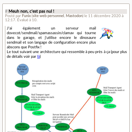
#
Meuh non, c'est pas nul !
Posté par
Funix
(
site web personnel
,
Mastodon
)
le 11 décembre 2020 à
12:17
.
Évalué à
10
.
J'ai également un serveur mail
dovecot/sendmail/spamassassin/clamav qui tourne
dans le garage, et j'utilise encore le dinosaure
sendmail et son langage de configuration encore plus
abscons que Postfix !
Le tout suivant une architecture qui ressemble à peu près à ça (pour plus
de détails voir par
là
)