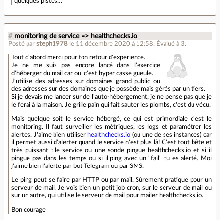
quelques pistes…
#
monitoring de service => healthchecks.io
Posté par
steph1978
le 11 décembre 2020 à 12:58
.
Évalué à
3
.
Tout d'abord merci pour ton retour d'expérience.
Je ne me suis pas encore lancé dans l'exercice
d'héberger du mail car oui c'est hyper casse gueule.
J'utilise des adresses sur domaines grand public ou
des adresses sur des domaines que je possède mais gérés par un tiers.
Si je devais me lancer sur de l'auto-hébergement, je ne pense pas que je
le ferai à la maison. Je grille pain qui fait sauter les plombs, c'est du vécu.
Mais quelque soit le service hébergé, ce qui est primordiale c'est le
monitoring. Il faut surveiller les métriques, les logs et paramétrer les
alertes. J'aime bien utiliser
healthchecks.io
(ou une de ses instances) car
il permet aussi d'alerter quand le service n'est plus là! C'est tout bête et
très puissant : le service ou une sonde pingue healthchecks.io et si il
pingue pas dans les temps ou si il ping avec un "fail" tu es alerté. Moi
j'aime bien l'alerte par bot Telegram ou par SMS.
Le ping peut se faire par HTTP ou par mail. Sûrement pratique pour un
serveur de mail. Je vois bien un petit job cron, sur le serveur de mail ou
sur un autre, qui utilise le serveur de mail pour mailer healthchecks.io.
Bon courage