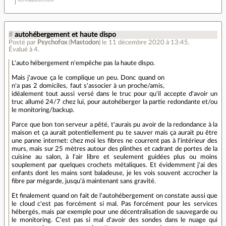
les-traqueurs.html
#
autohébergement et haute dispo
Posté par
Psychofox
(
Mastodon
)
le 11 décembre 2020 à 13:45
.
Évalué à
4
.
L'auto hébergement n'empêche pas la haute dispo.
Mais j'avoue ça le complique un peu. Donc quand on
n'a pas 2 domiciles, faut s'associer à un proche/amis,
idéalement tout aussi versé dans le truc pour qu'il accepte d'avoir un
truc allumé 24/7 chez lui, pour autohéberger la partie redondante et/ou
le monitoring/backup.
Parce que bon ton serveur a pêté, t'aurais pu avoir de la redondance à la
maison et ça aurait potentiellement pu te sauver mais ça aurait pu être
une panne internet: chez moi les fibres ne courrent pas à l'intérieur des
murs, mais sur 25 mètres autour des plinthes et cadrant de portes de la
cuisine au salon, à l'air libre et seulement guidées plus ou moins
souplement par quelques crochets métaliques. Et évidemment j'ai des
enfants dont les mains sont baladeuse, je les vois souvent accrocher la
fibre par mégarde, jusqu'à maintenant sans gravité.
Et finalement quand on fait de l'autohébergement on constate aussi que
le cloud c'est pas forcément si mal. Pas forcément pour les services
hébergés, mais par exemple pour une décentralisation de sauvegarde ou
le monitoring. C'est pas si mal d'avoir des sondes dans le nuage qui