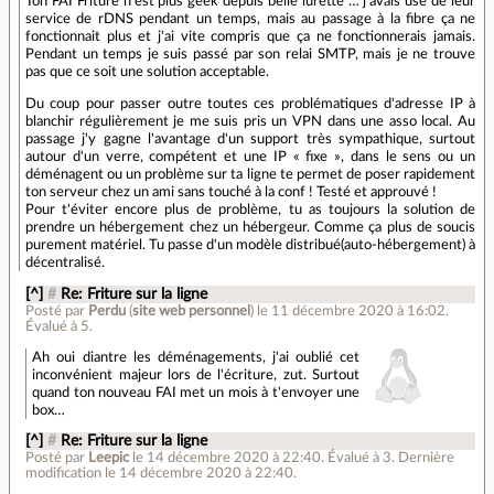
Ton FAI Friture n'est plus geek depuis belle lurette … j'avais usé de leur
service de rDNS pendant un temps, mais au passage à la fibre ça ne
fonctionnait plus et j'ai vite compris que ça ne fonctionnerais jamais.
Pendant un temps je suis passé par son relai SMTP, mais je ne trouve
pas que ce soit une solution acceptable.
Du coup pour passer outre toutes ces problématiques d'adresse IP à
blanchir régulièrement je me suis pris un VPN dans une asso local. Au
passage j'y gagne l'avantage d'un support très sympathique, surtout
autour d'un verre, compétent et une IP « fixe », dans le sens ou un
déménagent ou un problème sur ta ligne te permet de poser rapidement
ton serveur chez un ami sans touché à la conf ! Testé et approuvé !
Pour t'éviter encore plus de problème, tu as toujours la solution de
prendre un hébergement chez un hébergeur. Comme ça plus de soucis
purement matériel. Tu passe d'un modèle distribué(auto-hébergement) à
décentralisé.
[^]
#
Re: Friture sur la ligne
Posté par
Perdu
(
site web personnel
)
le 11 décembre 2020 à 16:02
.
Évalué à
5
.
Ah oui diantre les déménagements, j'ai oublié cet
inconvénient majeur lors de l'écriture, zut. Surtout
quand ton nouveau FAI met un mois à t'envoyer une
box…
[^]
#
Re: Friture sur la ligne
Posté par
Leepic
le 14 décembre 2020 à 22:40
.
Évalué à
3
.
Dernière
modification le 14 décembre 2020 à 22:40.