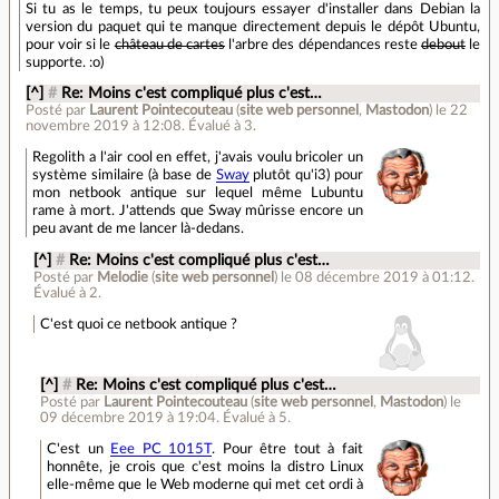
Si tu as le temps, tu peux toujours essayer d'installer dans Debian la
version du paquet qui te manque directement depuis le dépôt Ubuntu,
pour voir si le
château de cartes
l'arbre des dépendances reste
debout
le
supporte. :o)
[^]
#
Re: Moins c'est compliqué plus c'est…
Posté par
Laurent Pointecouteau
(
site web personnel
,
Mastodon
)
le 22
novembre 2019 à 12:08
.
Évalué à
3
.
Regolith a l'air cool en effet, j'avais voulu bricoler un
système similaire (à base de
Sway
plutôt qu'i3) pour
mon netbook antique sur lequel même Lubuntu
rame à mort. J'attends que Sway mûrisse encore un
peu avant de me lancer là-dedans.
[^]
#
Re: Moins c'est compliqué plus c'est…
Posté par
Melodie
(
site web personnel
)
le 08 décembre 2019 à 01:12
.
Évalué à
2
.
C'est quoi ce netbook antique ?
[^]
#
Re: Moins c'est compliqué plus c'est…
Posté par
Laurent Pointecouteau
(
site web personnel
,
Mastodon
)
le
09 décembre 2019 à 19:04
.
Évalué à
5
.
C'est un
Eee PC 1015T
. Pour être tout à fait
honnête, je crois que c'est moins la distro Linux
elle-même que le Web moderne qui met cet ordi à