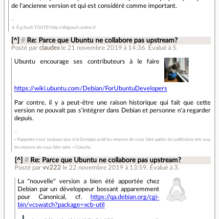
de l'ancienne version et qui est considéré comme important.
⚓ À g'Auch TOUTE! http://afdgauch.online.fr
[^]
#
Re: Parce que Ubuntu ne collabore pas upstream?
Posté par
claudex
le 21 novembre 2019 à 14:36
.
Évalué à
5
.
Ubuntu encourage ses contributeurs à le faire
https://wiki.ubuntu.com/Debian/ForUbuntuDevelopers
Par contre, il y a peut-être une raison historique qui fait que cette
version ne pouvait pas s'intégrer dans Debian et personne n'a regarder
depuis.
« Rappelez-vous toujours que si la Gestapo avait les moyens de vous faire parler, les politiciens ont, eux,
les moyens de vous faire taire. » Coluche
[^]
#
Re: Parce que Ubuntu ne collabore pas upstream?
Posté par
vv222
le 22 novembre 2019 à 13:59
.
Évalué à
3
.
La "nouvelle" version a bien été apportée chez
Debian par un développeur bossant apparemment
pour Canonical, cf.
https://qa.debian.org/cgi-
bin/vcswatch?package=xcb-util