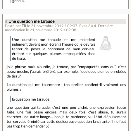
genoux.
#
Une question me taraude
Posté par
Tit
le 21 novembre 2019 à 09:07
.
Évalué à
4
.
Dernière
modification le 21 novembre 2019 à 09:08.
Une question me taraude et me maintient
indument devant mon écran à l'heure où je devrais
tenter de poser le contenant de mon cerveau
éreinté sur quelques plumes empaquetées dans
du tissu.
jolie phrase mais alourdie, je trouve, par "empaquetés dans du", c'est
assez moche, j'aurais préféré, par exemple, "quelques plumes enrobées
de tissu"
La question qui me tourmente : ton oreiller contient-il vraiment des
plumes ?
la question me taraude
une question qui taraude, c'est une peu cliché, une expression toute
faite, une fois passe encore, mais deux fois, c'est abusé, tu aurais
chercher une autre image… bon je te pardonne, vu l'état d'épuisement
ton cerveau éreinté par cette douloureuse question lancinante, il ne faut
pas trop t'en demander ;-)