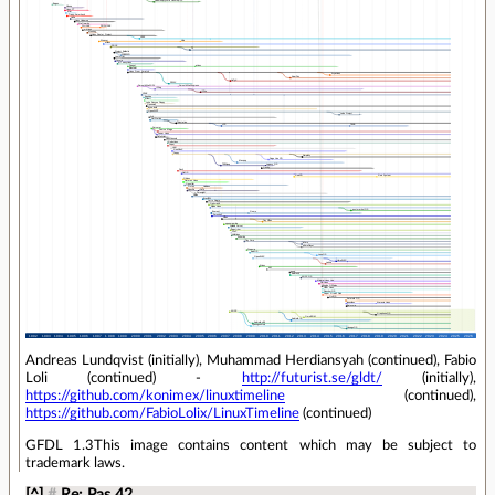
Andreas Lundqvist (initially), Muhammad Herdiansyah (continued), Fabio
Loli (continued) -
http://futurist.se/gldt/
(initially),
https://github.com/konimex/linuxtimeline
(continued),
https://github.com/FabioLolix/LinuxTimeline
(continued)
GFDL 1.3This image contains content which may be subject to
trademark laws.
[^]
#
Re: Pas 42