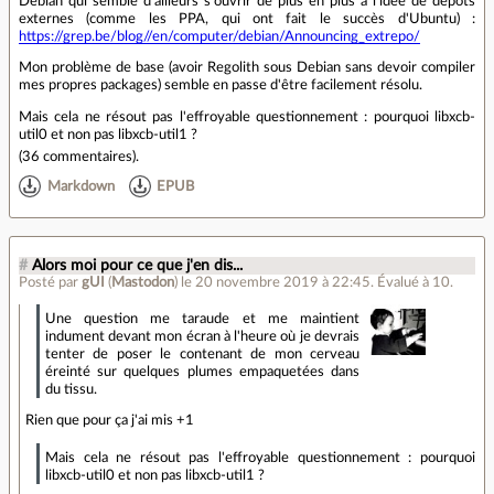
Debian qui semble d'ailleurs s'ouvrir de plus en plus à l'idée de dépôts
externes (comme les PPA, qui ont fait le succès d'Ubuntu) :
https://grep.be/blog//en/computer/debian/Announcing_extrepo/
Mon problème de base (avoir Regolith sous Debian sans devoir compiler
mes propres packages) semble en passe d'être facilement résolu.
Mais cela ne résout pas l'effroyable questionnement : pourquoi libxcb-
util0 et non pas libxcb-util1 ?
(
36 commentaires
).
Markdown
EPUB
#
Alors moi pour ce que j'en dis...
Posté par
gUI
(
Mastodon
)
le 20 novembre 2019 à 22:45
.
Évalué à
10
.
Une question me taraude et me maintient
indument devant mon écran à l'heure où je devrais
tenter de poser le contenant de mon cerveau
éreinté sur quelques plumes empaquetées dans
du tissu.
Rien que pour ça j'ai mis +1
Mais cela ne résout pas l'effroyable questionnement : pourquoi
libxcb-util0 et non pas libxcb-util1 ?