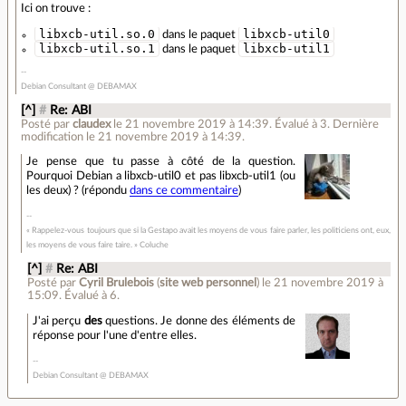
Ici on trouve :
libxcb-util.so.0
libxcb-util0
dans le paquet
libxcb-util.so.1
libxcb-util1
dans le paquet
Debian Consultant @ DEBAMAX
[^]
#
Re: ABI
Posté par
claudex
le 21 novembre 2019 à 14:39
.
Évalué à
3
.
Dernière
modification le 21 novembre 2019 à 14:39.
Je pense que tu passe à côté de la question.
Pourquoi Debian a libxcb-util0 et pas libxcb-util1 (ou
les deux) ? (répondu
dans ce commentaire
)
« Rappelez-vous toujours que si la Gestapo avait les moyens de vous faire parler, les politiciens ont, eux,
les moyens de vous faire taire. » Coluche
[^]
#
Re: ABI
Posté par
Cyril Brulebois
(
site web personnel
)
le 21 novembre 2019 à
15:09
.
Évalué à
6
.
J'ai perçu
des
questions. Je donne des éléments de
réponse pour l'une d'entre elles.
Debian Consultant @ DEBAMAX