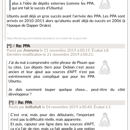
plus à l'idée de dépôts externes (comme les PPA,
qui ont fait le succès d'Ubuntu)
Ubuntu avait déjà un gros succès avant l'arrivée des PPA. Les PPA sont
arrivés en 2010-2011 alors qu'ubuntu avait déjà du succès en 2006 (à
l'époque de Dapper Drake).
https://linuxfr.org/users/barmic/journaux/y-en-a-marre-de-ce-gros-troll
[^]
#
Re: PPA
Posté par
Anonyme
le 21 novembre 2019 à 00:19
.
Évalué à
8
.
Dernière modification le 21 novembre 2019 à 00:21.
J'ai du mal à comprendre cette phrase de Ploum que
tu cites. Les dépots tiers pour Debian c'est assez
ancien et leur ajout aux sources d'APT n'est pas
extrêmement plus compliqué que pour les PPA
Ubuntu.
Je dois surement louper quelque chose… peut-être du côté
développeur ?
[^]
#
Re: PPA
Posté par
bolikahult
le 24 novembre 2019 à 00:40
.
Évalué à
3
.
C'est vrai, mais pour des débutants, l'important
n'est pas la difficulté réelle, mais apparente.
Et puis, rajouter une ligne dans les sources d'APT,
ça n'a l'air de rien, mais ça fait appelle à une notion