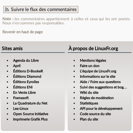
Suivre le flux des commentaires
Note :
les commentaires appartiennent à celles et ceux qui les ont postés.
Nous n’en sommes pas responsables.
Revenir en haut de page
Sites amis
À propos de LinuxFr.org
Agenda du Libre
Mentions légales
April
Faire un don
Éditions D-BookeR
L’équipe de LinuxFr.org
Éditions Diamond
Informations sur le site
Éditions Eyrolles
Aide / Foire aux questions
Éditions ENI
Suivi des suggestions et bogues
En Vente Libre
Wiki du site
Framasoft
Règles de modération
La Quadrature du Net
Statistiques
Lea-Linux
API pour le développement
Open Source Initiative
Code source du site
Imprimerie Grafik Plus
Plan du site