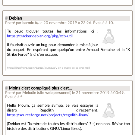
#
Debian
Posté par
barmic 🦦
le 20 novembre 2019 à 23:26
.
Évalué à
10
.
Tu peux trouver toutes les informations ici :
https://tracker.debian.org/pkg/xcb-util
Il faudrait ouvrir un bug pour demander la mise à jour
du paquet. En espérant que quelqu'un entre Arnaud Fontaine et la "X
Strike Force" (sic) s'en occupe.
https://linuxfr.org/users/barmic/journaux/y-en-a-marre-de-ce-gros-troll
#
Moins c'est compliqué plus c'est…
Posté par
Melodie
(
site web personnel
)
le 21 novembre 2019 à 00:49
.
Évalué à
5
.
Hello Ploum, ça semble sympa. Je vais essayer la
distro Regolith directement.
https://sourceforge.net/projects/regolith-linux/
(Debian est "la mère de toutes les distributions" ? ::) non non. Révise ton
histoire des distributions GNU/Linux libres).