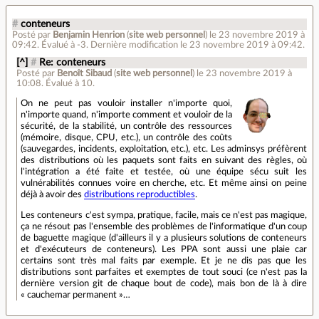
#
conteneurs
Posté par
Benjamin Henrion
(
site web personnel
)
le 23 novembre 2019 à
09:42
.
Évalué à
-3
.
Dernière modification le 23 novembre 2019 à 09:42.
[^]
#
Re: conteneurs
Posté par
Benoît Sibaud
(
site web personnel
)
le 23 novembre 2019 à
10:08
.
Évalué à
10
.
On ne peut pas vouloir installer n'importe quoi,
n'importe quand, n'importe comment et vouloir de la
sécurité, de la stabilité, un contrôle des ressources
(mémoire, disque, CPU, etc.), un contrôle des coûts
(sauvegardes, incidents, exploitation, etc.), etc. Les adminsys préfèrent
des distributions où les paquets sont faits en suivant des règles, où
l'intégration a été faite et testée, où une équipe sécu suit les
vulnérabilités connues voire en cherche, etc. Et même ainsi on peine
déjà à avoir des
distributions reproductibles
.
Les conteneurs c'est sympa, pratique, facile, mais ce n'est pas magique,
ça ne résout pas l'ensemble des problèmes de l'informatique d'un coup
de baguette magique (d'ailleurs il y a plusieurs solutions de conteneurs
et d'exécuteurs de conteneurs). Les PPA sont aussi une plaie car
certains sont très mal faits par exemple. Et je ne dis pas que les
distributions sont parfaites et exemptes de tout souci (ce n'est pas la
dernière version git de chaque bout de code), mais bon de là à dire
« cauchemar permanent »…