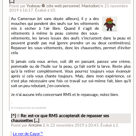
[...]
Posté par
Ysabeau 🧶
(
site web personnel
,
Mastodon
)
le 21 novembre
2019 à 16:17
.
Évalué à
10
.
Au Cameroun (et sans doute ailleurs), il y a des
mouches qui pondent des œufs sur les vêtements
mis à sécher à l'air libre. Quand il s'agit de
vêtements à même la peau comme des sous-
vêtements, les larves issues des œufs s'incrustent dans la peau et
peuvent grandir pas mal (genre prendre un ou deux centimètres).
Repasser les sous-vêtements, donc les chaussettes, permet d'éviter
cela.
Si jamais cela vous arrive, soit dit en passant, passez une crème,
pommade ou de l'huile sur la peau, ça fait sortir la larve. Reste plus
qu'à la retirer complètement. Vous pourrez toujours vous évanouir
après si cela vous chante toujours. Mais, dans mon expérience, ce
n'est plus nécessaire une fois ce travail sur soi-même fait, bien qu'il
soit un peu rebutant, j'en conviens.
Je n'ai aucune info concernant RMS et le repassage, notez bien.
Je n’ai aucun avis sur systemd
[^]
#
Re: est-ce que RMS accepterait de repasser ses
chaussettes [...]
Posté par
Antoine J.
le 22 novembre 2019 à 20:43
.
Évalué à
2
.
Le ver de Cayor