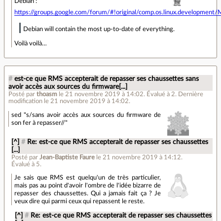
Debian :
https://groups.google.com/forum/#!original/comp.os.linux.develop
Debian will contain the most up-to-date of everything.
Voilà voilà…
#
est-ce que RMS accepterait de repasser ses chaussettes sans
avoir accès aux sources du firmware[...]
Posté par
thoasm
le 21 novembre 2019 à 14:02
.
Évalué à
2
.
Dernière
modification le 21 novembre 2019 à 14:02.
sed "s/sans avoir accès aux sources du firmware de
son fer à repasser//"
[^]
#
Re: est-ce que RMS accepterait de repasser ses chaussettes
[...]
Posté par
Jean-Baptiste Faure
le 21 novembre 2019 à 14:12
.
Évalué à
5
.
Je sais que RMS est quelqu'un de très particulier,
mais pas au point d'avoir l'ombre de l'idée bizarre de
repasser des chaussettes. Qui a jamais fait ça ? Je
veux dire qui parmi ceux qui repassent le reste.
[^]
#
Re: est-ce que RMS accepterait de repasser ses chaussettes