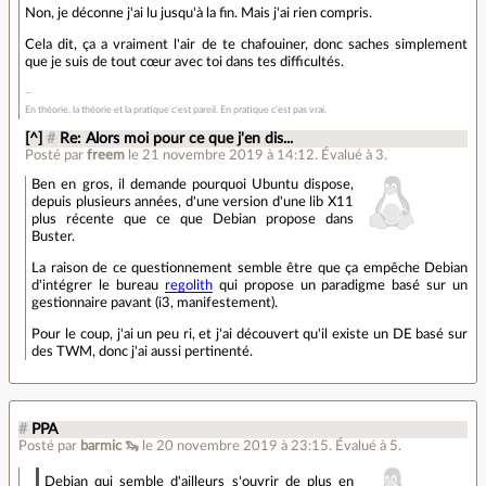
Non, je déconne j'ai lu jusqu'à la fin. Mais j'ai rien compris.
Cela dit, ça a vraiment l'air de te chafouiner, donc saches simplement
que je suis de tout cœur avec toi dans tes difficultés.
En théorie, la théorie et la pratique c'est pareil. En pratique c'est pas vrai.
[^]
#
Re: Alors moi pour ce que j'en dis...
Posté par
freem
le 21 novembre 2019 à 14:12
.
Évalué à
3
.
Ben en gros, il demande pourquoi Ubuntu dispose,
depuis plusieurs années, d'une version d'une lib X11
plus récente que ce que Debian propose dans
Buster.
La raison de ce questionnement semble être que ça empêche Debian
d'intégrer le bureau
regolith
qui propose un paradigme basé sur un
gestionnaire pavant (i3, manifestement).
Pour le coup, j'ai un peu ri, et j'ai découvert qu'il existe un DE basé sur
des TWM, donc j'ai aussi pertinenté.
#
PPA
Posté par
barmic 🦦
le 20 novembre 2019 à 23:15
.
Évalué à
5
.
Debian qui semble d'ailleurs s'ouvrir de plus en