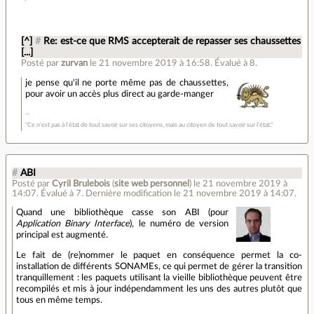
[^]
#
Re: est-ce que RMS accepterait de repasser ses chaussettes
[...]
Posté par
zurvan
le 21 novembre 2019 à 16:58
.
Évalué à
8
.
je pense qu'il ne porte même pas de chaussettes,
pour avoir un accès plus direct au garde-manger
"Ce n'est pas à l'état de tout savoir sur ses citoyens, mais au citoyen de tout savoir sur l'état."
#
ABI
Posté par
Cyril Brulebois
(
site web personnel
)
le 21 novembre 2019 à
14:07
.
Évalué à
7
.
Dernière modification le 21 novembre 2019 à 14:07.
Quand une bibliothèque casse son ABI (pour
Application Binary Interface
), le numéro de version
principal est augmenté.
Le fait de (re)nommer le paquet en conséquence permet la co-
installation de différents SONAMEs, ce qui permet de gérer la transition
tranquillement : les paquets utilisant la vieille bibliothèque peuvent être
recompilés et mis à jour indépendamment les uns des autres plutôt que
tous en même temps.