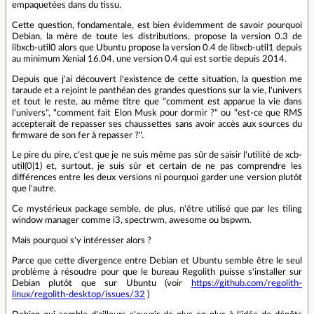
empaquetées dans du tissu.
Cette question, fondamentale, est bien évidemment de savoir pourquoi
Debian, la mère de toute les distributions, propose la version 0.3 de
libxcb-util0 alors que Ubuntu propose la version 0.4 de libxcb-util1 depuis
au minimum Xenial 16.04, une version 0.4 qui est sortie depuis 2014.
Depuis que j'ai découvert l'existence de cette situation, la question me
taraude et a rejoint le panthéan des grandes questions sur la vie, l'univers
et tout le reste, au même titre que "comment est apparue la vie dans
l'univers", "comment fait Elon Musk pour dormir ?" ou "est-ce que RMS
accepterait de repasser ses chaussettes sans avoir accès aux sources du
firmware de son fer à repasser ?".
Le pire du pire, c'est que je ne suis même pas sûr de saisir l'utilité de xcb-
util(0|1) et, surtout, je suis sûr et certain de ne pas comprendre les
différences entre les deux versions ni pourquoi garder une version plutôt
que l'autre.
Ce mystérieux package semble, de plus, n'être utilisé que par les tiling
window manager comme i3, spectrwm, awesome ou bspwm.
Mais pourquoi s'y intéresser alors ?
Parce que cette divergence entre Debian et Ubuntu semble être le seul
problème à résoudre pour que le bureau Regolith puisse s'installer sur
Debian plutôt que sur Ubuntu (voir
https://github.com/regolith-
linux/regolith-desktop/issues/32
)