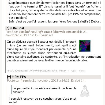
supplémentaire que simplement coller des lignes dans un terminal : il
faut ouvrir le terminal ET dans le terminal il faut "ouvrir" un fichier…
Et ça fait peur, car le système dévoile là ses entrailles, et on n'est pas
sûr de vouloir prendre cette responsabilité… (les PPA en comparaison,
c'est indolore)
Enfin c'est ce que j'ai ressenti les premières fois que j'ai utilisé Debian.
[^]
#
Re: PPA
Posté par
ǝpɐןƃu∀ nǝıɥʇʇɐW-ǝɹɹǝıԀ
(
site web personnel
)
le 21
novembre 2019 à 12:15
.
Évalué à
1
.
On en déduira que soit l'auteur est débile || ignorant
|| ivre (de sommeil évidemment), soit qu'il s'agit
d'une figure de style montrant par exemple qu'il ne
s'intéresse au succès d'une distribution qu'auprès
d'une certaine audience. Le contexte, et l'introduction ne permettent
pas nécessairement de lever le dilemme de façon indubitable.
« IRAFURORBREVISESTANIMUMREGEQUINISIPARETIMPERAT » — Odes — Horace
[^]
#
Re: PPA
Posté par
freem
le 21 novembre 2019 à 14:13
.
Évalué à
4
.
ne permettent pas nécessairement de lever le
dilemme
Il semblait essayer de se coucher, alors c'est p'tet
voulu?