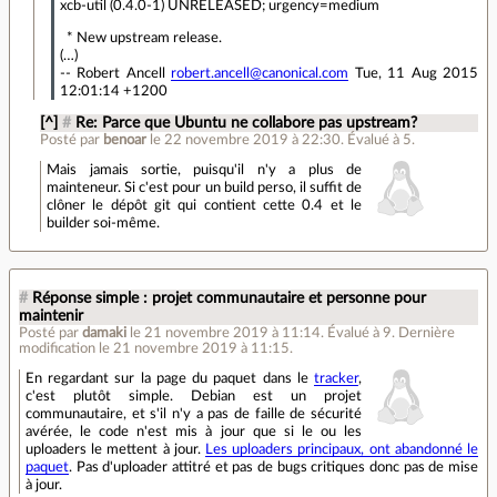
xcb-util (0.4.0-1) UNRELEASED; urgency=medium
* New upstream release.
(…)
-- Robert Ancell
robert.ancell@canonical.com
Tue, 11 Aug 2015
12:01:14 +1200
[^]
#
Re: Parce que Ubuntu ne collabore pas upstream?
Posté par
benoar
le 22 novembre 2019 à 22:30
.
Évalué à
5
.
Mais jamais sortie, puisqu'il n'y a plus de
mainteneur. Si c'est pour un build perso, il suffit de
clôner le dépôt git qui contient cette 0.4 et le
builder soi-même.
#
Réponse simple : projet communautaire et personne pour
maintenir
Posté par
damaki
le 21 novembre 2019 à 11:14
.
Évalué à
9
.
Dernière
modification le 21 novembre 2019 à 11:15.
En regardant sur la page du paquet dans le
tracker
,
c'est plutôt simple. Debian est un projet
communautaire, et s'il n'y a pas de faille de sécurité
avérée, le code n'est mis à jour que si le ou les
uploaders le mettent à jour.
Les uploaders principaux, ont abandonné le
paquet
. Pas d'uploader attitré et pas de bugs critiques donc pas de mise
à jour.