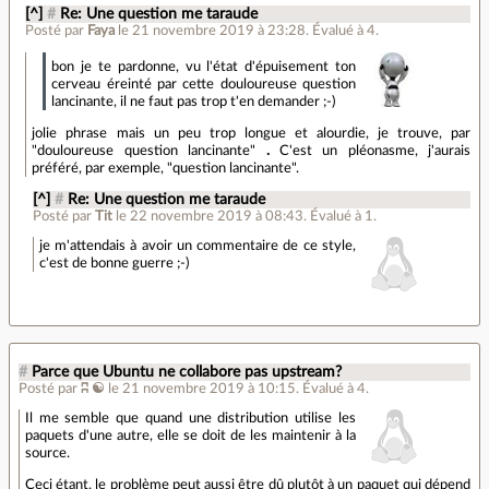
[^]
#
Re: Une question me taraude
Posté par
Faya
le 21 novembre 2019 à 23:28
.
Évalué à
4
.
bon je te pardonne, vu l'état d'épuisement ton
cerveau éreinté par cette douloureuse question
lancinante, il ne faut pas trop t'en demander ;-)
jolie phrase mais un peu trop longue et alourdie, je trouve, par
"douloureuse question lancinante"
.
C'est un pléonasme, j'aurais
préféré, par exemple, "question lancinante".
[^]
#
Re: Une question me taraude
Posté par
Tit
le 22 novembre 2019 à 08:43
.
Évalué à
1
.
je m'attendais à avoir un commentaire de ce style,
c'est de bonne guerre ;-)
#
Parce que Ubuntu ne collabore pas upstream?
Posté par
ʭ ☯
le 21 novembre 2019 à 10:15
.
Évalué à
4
.
Il me semble que quand une distribution utilise les
paquets d'une autre, elle se doit de les maintenir à la
source.
Ceci étant, le problème peut aussi être dû plutôt à un paquet qui dépend