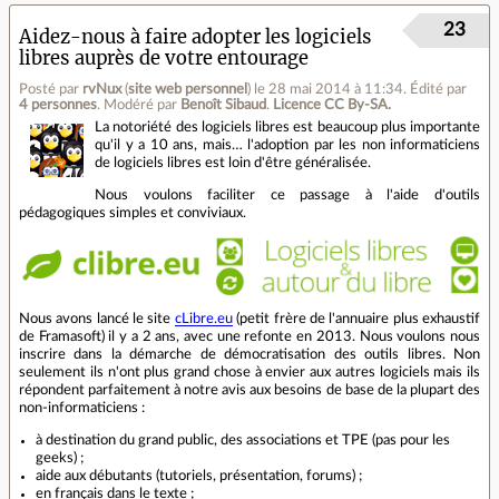
23
Aidez-nous à faire adopter les logiciels
libres auprès de votre entourage
Posté par
rvNux
(
site web personnel
)
le 28 mai 2014 à 11:34
.
Édité par
4 personnes
.
Modéré par
Benoît Sibaud
.
Licence CC By‑SA.
La notoriété des logiciels libres est beaucoup plus importante
qu'il y a 10 ans, mais… l'adoption par les non informaticiens
de logiciels libres est loin d'être généralisée.
Nous voulons faciliter ce passage à l'aide d'outils
pédagogiques simples et conviviaux.
Nous avons lancé le site
cLibre.eu
(petit frère de l'annuaire plus exhaustif
de Framasoft) il y a 2 ans, avec une refonte en 2013. Nous voulons nous
inscrire dans la démarche de démocratisation des outils libres. Non
seulement ils n'ont plus grand chose à envier aux autres logiciels mais ils
répondent parfaitement à notre avis aux besoins de base de la plupart des
non-informaticiens :
à destination du grand public, des associations et TPE (pas pour les
geeks) ;
aide aux débutants (tutoriels, présentation, forums) ;
en français dans le texte ;