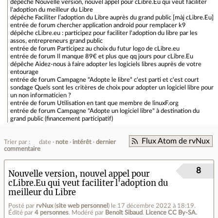
dépêche
Nouvelle version, nouvel appel pour cLibre.Eu qui veut faciliter
l'adoption du meilleur du Libre
dépêche
Faciliter l’adoption du Libre auprès du grand public [màj cLibre.Eu]
entrée de forum
chercher application android pour remplacer k9
dépêche
cLibre.eu : participez pour faciliter l'adoption du libre par les
assos, entrepreneurs grand public
entrée de forum
Participez au choix du futur logo de cLibre.eu
entrée de forum
Il manque 89€ et plus que qq jours pour cLibre.Eu
dépêche
Aidez-nous à faire adopter les logiciels libres auprès de votre
entourage
entrée de forum
Campagne "Adopte le libre" c'est parti et c'est court
sondage
Quels sont les critères de choix pour adopter un logiciel libre pour
un non informaticien ?
entrée de forum
Utilisation en tant que membre de linuxF.org
entrée de forum
Campagne "Adopte un logiciel libre" à destination du
grand public (financement participatif)
Flux Atom de rvNux
Trier par :
date
note
intérêt
dernier
commentaire
8
Nouvelle version, nouvel appel pour
cLibre.Eu qui veut faciliter l'adoption du
meilleur du Libre
Posté par
rvNux
(
site web personnel
)
le 17 décembre 2022 à 18:19
.
Édité par
4 personnes
.
Modéré par
Benoît Sibaud
.
Licence CC By‑SA.