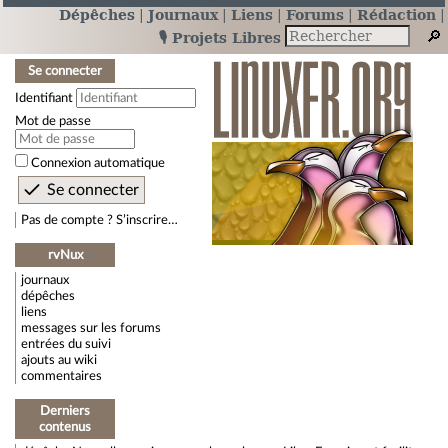
Dépêches
Journaux
Liens
Forums
Rédaction
🎙️ Projets Libres
Se connecter
Identifiant
Mot de passe
Connexion automatique
Pas de compte ? S’inscrire…
rvNux
journaux
dépêches
liens
messages sur les forums
entrées du suivi
ajouts au wiki
commentaires
Derniers
contenus