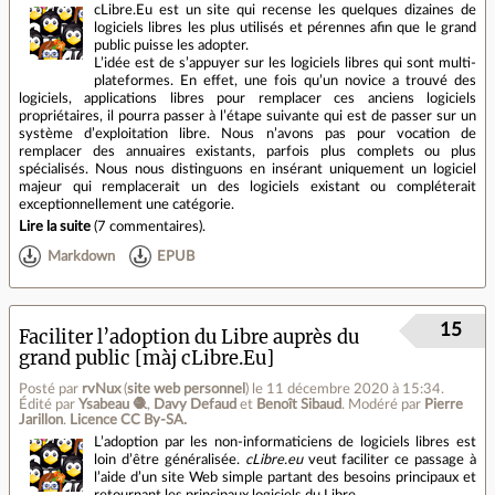
cLibre.Eu est un site qui recense les quelques dizaines de
logiciels libres les plus utilisés et pérennes afin que le grand
public puisse les adopter.
L’idée est de s’appuyer sur les logiciels libres qui sont multi-
plateformes. En effet, une fois qu’un novice a trouvé des
logiciels, applications libres pour remplacer ces anciens logiciels
propriétaires, il pourra passer à l’étape suivante qui est de passer sur un
système d’exploitation libre. Nous n’avons pas pour vocation de
remplacer des annuaires existants, parfois plus complets ou plus
spécialisés. Nous nous distinguons en insérant uniquement un logiciel
majeur qui remplacerait un des logiciels existant ou compléterait
exceptionnellement une catégorie.
Lire la suite
(
7 commentaires
).
Markdown
EPUB
15
Faciliter l’adoption du Libre auprès du
grand public [màj cLibre.Eu]
Posté par
rvNux
(
site web personnel
)
le 11 décembre 2020 à 15:34
.
Édité par
Ysabeau 🧶
,
Davy Defaud
et
Benoît Sibaud
.
Modéré par
Pierre
Jarillon
.
Licence CC By‑SA.
L’adoption par les non‐informaticiens de logiciels libres est
loin d’être généralisée.
cLibre.eu
veut faciliter ce passage à
l’aide d’un site Web simple partant des besoins principaux et