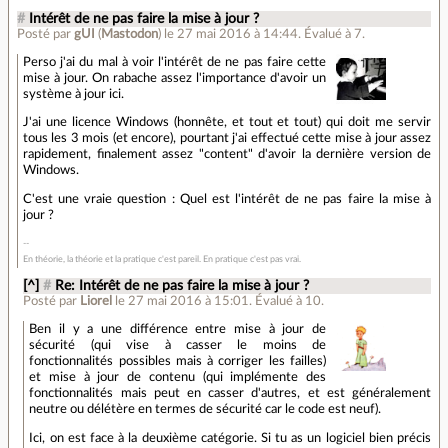
#
Intérêt de ne pas faire la mise à jour ?
Posté par
gUI
(
Mastodon
)
le 27 mai 2016 à 14:44
.
Évalué à
7
.
Perso j'ai du mal à voir l'intérêt de ne pas faire cette
mise à jour. On rabache assez l'importance d'avoir un
système à jour ici.
J'ai une licence Windows (honnête, et tout et tout) qui doit me servir
tous les 3 mois (et encore), pourtant j'ai effectué cette mise à jour assez
rapidement, finalement assez "content" d'avoir la dernière version de
Windows.
C'est une vraie question : Quel est l'intérêt de ne pas faire la mise à
jour ?
En théorie, la théorie et la pratique c'est pareil. En pratique c'est pas vrai.
[^]
#
Re: Intérêt de ne pas faire la mise à jour ?
Posté par
Liorel
le 27 mai 2016 à 15:01
.
Évalué à
10
.
Ben il y a une différence entre mise à jour de
sécurité (qui vise à casser le moins de
fonctionnalités possibles mais à corriger les failles)
et mise à jour de contenu (qui implémente des
fonctionnalités mais peut en casser d'autres, et est généralement
neutre ou délétère en termes de sécurité car le code est neuf).
Ici, on est face à la deuxième catégorie. Si tu as un logiciel bien précis