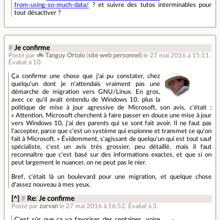
from-using-so-much-data/
? et suivre des tutos interminables pour
tout désactiver ?
#
Je confirme
Posté par
🚲 Tanguy Ortolo
(
site web personnel
)
le 27 mai 2016 à 15:11
.
Évalué à
10
.
Ça confirme une chose que j'ai pu constater, chez
quelqu'un dont je n'attendais vraiment pas une
démarche de migration vers GNU/Linux. En gros,
avec ce qu'il avait entendu de Windows 10, plus la
politique de mise à jour agressive de Microsoft, son avis, c'était :
« Attention, Microsoft cherchent à faire passer en douce une mise à jour
vers Windows 10, j'ai des parents qui se sont fait avoir. Il ne faut pas
l'accepter, parce que c'est un système qui espionne et transmet ce qu'on
fait à Microsoft. » Évidemment, s'agissant de quelqu'un qui est tout sauf
spécialiste, c'est un avis très grossier, peu détaillé, mais il faut
reconnaître que c'est basé sur des informations exactes, et que si on
peut largement le nuancer, on ne peut pas le nier.
Bref, c'était là un boulevard pour une migration, et quelque chose
d'assez nouveau à mes yeux.
[^]
#
Re: Je confirme
Posté par
zurvan
le 27 mai 2016 à 16:52
.
Évalué à
3
.
C'est sûr que ça va favoriser des centaines, voire