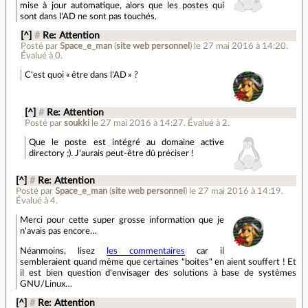
mise à jour automatique, alors que les postes qui
sont dans l'AD ne sont pas touchés.
[^]
#
Re: Attention
Posté par
Space_e_man
(
site web personnel
)
le 27 mai 2016 à 14:20
.
Évalué à
0
.
C'est quoi « être dans l'AD » ?
[^]
#
Re: Attention
Posté par
soukki
le 27 mai 2016 à 14:27
.
Évalué à
2
.
Que le poste est intégré au domaine active
directory ;). J'aurais peut-être dû préciser !
[^]
#
Re: Attention
Posté par
Space_e_man
(
site web personnel
)
le 27 mai 2016 à 14:19
.
Évalué à
4
.
Merci pour cette super grosse information que je
n'avais pas encore…
Néanmoins, lisez
les commentaires
car il
sembleraient quand même que certaines "boites" en aient souffert ! Et
il est bien question d'envisager des solutions à base de systèmes
GNU/Linux…
[^]
#
Re: Attention