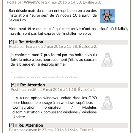
Posté par
Wawet76
le 27 mai 2016 à 14:50
.
Évalué à
8
.
Bah désolé mais dans mon entreprise on en a eu des
installations "surprises" de Windows 10 à partir de
Seven Pro…
Alors peut-être que ceux à qui c'est arrivé n'ont pas cliqué où il fallait,
mais ils n'ont pas fait exprès de l'installer non plus.
[^]
#
Re: Attention
Posté par
fearan
le 27 mai 2016 à 15:38
.
Évalué à
2
.
je confirme, mon 7 pro fourni par ma boite a voulu
faire la mise à jour, heureusement j'étais au courant
de la blague et j'ai déprogrammé.
Il ne faut pas décorner les boeufs avant d'avoir semé le vent
[^]
#
Re: Attention
Posté par
zedS
le 29 mai 2016 à 11:18
.
Évalué à
1
.
Il y a une option windows update dans les GPO
pour bloquer le passage à un windows supérieur.
Configuration ordinateur / Modeles
d'administration / composant windows / windows
Update
[^]
#
Re: Attention
Posté par
zurvan
le 27 mai 2016 à 16:46
.
Évalué à
-1
.