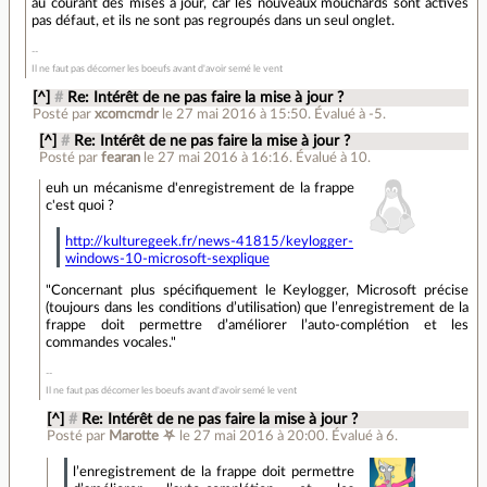
au courant des mises à jour, car les nouveaux mouchards sont activés
pas défaut, et ils ne sont pas regroupés dans un seul onglet.
Il ne faut pas décorner les boeufs avant d'avoir semé le vent
[^]
#
Re: Intérêt de ne pas faire la mise à jour ?
Posté par
xcomcmdr
le 27 mai 2016 à 15:50
.
Évalué à
-5
.
[^]
#
Re: Intérêt de ne pas faire la mise à jour ?
Posté par
fearan
le 27 mai 2016 à 16:16
.
Évalué à
10
.
euh un mécanisme d'enregistrement de la frappe
c'est quoi ?
http://kulturegeek.fr/news-41815/keylogger-
windows-10-microsoft-sexplique
"Concernant plus spécifiquement le Keylogger, Microsoft précise
(toujours dans les conditions d’utilisation) que l’enregistrement de la
frappe doit permettre d’améliorer l’auto-complétion et les
commandes vocales."
Il ne faut pas décorner les boeufs avant d'avoir semé le vent
[^]
#
Re: Intérêt de ne pas faire la mise à jour ?
Posté par
Marotte ⛧
le 27 mai 2016 à 20:00
.
Évalué à
6
.
l’enregistrement de la frappe doit permettre