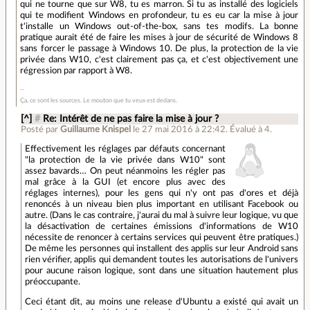
qui ne tourne que sur W8, tu es marron. Si tu as installé des logiciels
qui te modifient Windows en profondeur, tu es eu car la mise à jour
t'installe un Windows out-of-the-box, sans tes modifs. La bonne
pratique aurait été de faire les mises à jour de sécurité de Windows 8
sans forcer le passage à Windows 10. De plus, la protection de la vie
privée dans W10, c'est clairement pas ça, et c'est objectivement une
régression par rapport à W8.
Ça, ce sont les sources. Le mouton que tu veux est dedans.
[^]
#
Re: Intérêt de ne pas faire la mise à jour ?
Posté par
Guillaume Knispel
le 27 mai 2016 à 22:42
.
Évalué à
4
.
Effectivement les réglages par défauts concernant
"la protection de la vie privée dans W10" sont
assez bavards… On peut néanmoins les régler pas
mal grâce à la GUI (et encore plus avec des
réglages internes), pour les gens qui n'y ont pas d'ores et déjà
renoncés à un niveau bien plus important en utilisant Facebook ou
autre. (Dans le cas contraire, j'aurai du mal à suivre leur logique, vu que
la désactivation de certaines émissions d'informations de W10
nécessite de renoncer à certains services qui peuvent être pratiques.)
De même les personnes qui installent des applis sur leur Android sans
rien vérifier, applis qui demandent toutes les autorisations de l'univers
pour aucune raison logique, sont dans une situation hautement plus
préoccupante.
Ceci étant dit, au moins une release d'Ubuntu a existé qui avait un