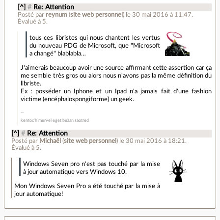
[^]
#
Re: Attention
Posté par
reynum
(
site web personnel
)
le 30 mai 2016 à 11:47
.
Évalué à
5
.
tous ces libristes qui nous chantent les vertus
du nouveau PDG de Microsoft, que "Microsoft
a changé" blablabla…
J'aimerais beaucoup avoir une source affirmant cette assertion car ça
me semble très gros ou alors nous n'avons pas la même définition du
libriste.
Ex : posséder un Iphone et un Ipad n'a jamais fait d'une fashion
victime (encéphalospongiforme) un geek.
kentoc'h mervel eget bezan saotred
[^]
#
Re: Attention
Posté par
Michaël
(
site web personnel
)
le 30 mai 2016 à 18:21
.
Évalué à
5
.
Windows Seven pro n'est pas touché par la mise
à jour automatique vers Windows 10.
Mon Windows Seven Pro a été touché par la mise à
jour automatique!