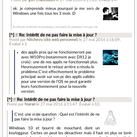
Posté par
gUI
(
Mastodon
)
le 27 mai 2016 à 15:26
.
Évalué à
4
.
ok. je comprends mieux pourquoi je me sers de
Windows une fois tous les 3 mois :D
En théorie, la théorie et la pratique c'est pareil. En pratique c'est pas vrai.
[^]
#
Re: Intérêt de ne pas faire la mise à jour ?
Posté par
Nitchevo
(
site web personnel
)
le 27 mai 2016 à 16:09
.
Évalué à
2
.
des applis pros qui ne fonctionneront pas
avec W10Pro (notamment avec DX12 je
crois) : une de nos applis ne fonctionnait plus.
Heureusement le retour arrière a résolu le
problème.C'est effectivement le problème
principal: avoir sur son pc des applis validés
pour une version de l'OS ne peut garantir
leurs fonctionnement pour la nouvelle
version.
[^]
#
Re: Intérêt de ne pas faire la mise à jour ?
Posté par
fearan
le 27 mai 2016 à 15:47
.
Évalué à
10
.
C'est une vraie question : Quel est l'intérêt de ne
pas faire la mise à jour ?
Windows 10 et bourré de mouchard, dont un
keyloggeur. Certes on peut les désactiver mais il faut en plus se tenir