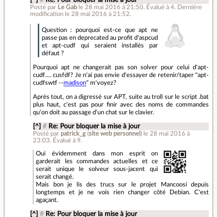
[^]
#
Re: Pour bloquer la mise à jour
Posté par
Le Gab
le 28 mai 2016 à 21:50
.
Évalué à
4
.
Dernière
modification le 28 mai 2016 à 21:52.
Question : pourquoi est-ce que apt ne
passe pas en deprecated au profit d'aspcud
et apt-cudf qui seraient installés par
défaut ?
Pourquoi apt ne changerait pas son solver pour celui d'apt-
cudf…. cusfdf? Je n'ai pas envie d'essayer de retenir/taper "apt-
cudfswtf --
madison
" m'voyez?
Après tout, on a digressé sur APT, suite au troll sur le script .bat
plus haut, c'est pas pour finir avec des noms de commandes
qu'on doit au passage d'un chat sur le clavier.
[^]
#
Re: Pour bloquer la mise à jour
Posté par
patrick_g
(
site web personnel
)
le 28 mai 2016 à
23:03
.
Évalué à
9
.
Oui évidemment dans mon esprit on
garderait les commandes actuelles et ce
serait unique le solveur sous-jacent qui
serait changé.
Mais bon je lis des trucs sur le projet Mancoosi depuis
longtemps et je ne vois rien changer côté Debian. C'est
agaçant.
[^]
#
Re: Pour bloquer la mise à jour