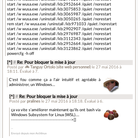
start /w wusa.exe /uninstall /kb:2952664 /quiet /norestart
start /w wusa.exe /uninstall /kb:3075853 /quiet /norestart
start /w wusa.exe /uninstall /kb:3065987 /quiet /norestart
start /w wusa.exe /uninstall /kb:3050265 /quiet /norestart
rem start /w wusa.exe /uninstall /kb:971033 /quiet /norestart
start /w wusa.exe /uninstall /kb:2902907 /quiet /norestart
start /w wusa.exe /uninstall /kb:2976987 /quiet /norestart
start /w wusa.exe /uninstall /kb:3112343 /quiet /norestart
start /w wusa.exe /uninstall /kb:2952664 /quiet /norestart
start /w wusa.exe /uninstall /kb:3123862 /quiet /norestart
powercfg -h off
[^]
#
Re: Pour bloquer la mise à jour
Posté par
🚲 Tanguy Ortolo
(
site web personnel
)
le 27 mai 2016 à
18:11
.
Évalué à
7
.
C'est fou comme ça a l'air intuitif et agréable à
administrer, un Windows…
[^]
#
Re: Pour bloquer la mise à jour
Posté par
pralines
le 27 mai 2016 à 18:18
.
Évalué à
6
.
ça va vite s'améliorer maintenant qu'ils ont bash via
Windows Subsystem for Linux (WSL)….
--------------------------------------->[]
Envoyé depuis mon Archlinux