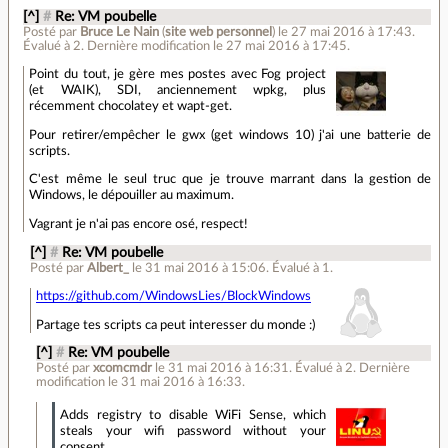
[^]
#
Re: VM poubelle
Posté par
Bruce Le Nain
(
site web personnel
)
le 27 mai 2016 à 17:43
.
Évalué à
2
.
Dernière modification le 27 mai 2016 à 17:45.
Point du tout, je gère mes postes avec Fog project
(et WAIK), SDI, anciennement wpkg, plus
récemment chocolatey et wapt-get.
Pour retirer/empêcher le gwx (get windows 10) j'ai une batterie de
scripts.
C'est même le seul truc que je trouve marrant dans la gestion de
Windows, le dépouiller au maximum.
Vagrant je n'ai pas encore osé, respect!
[^]
#
Re: VM poubelle
Posté par
Albert_
le 31 mai 2016 à 15:06
.
Évalué à
1
.
https://github.com/WindowsLies/BlockWindows
Partage tes scripts ca peut interesser du monde :)
[^]
#
Re: VM poubelle
Posté par
xcomcmdr
le 31 mai 2016 à 16:31
.
Évalué à
2
.
Dernière
modification le 31 mai 2016 à 16:33.
Adds registry to disable WiFi Sense, which
steals your wifi password without your
consent.