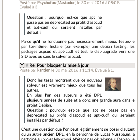
Posté par
Psychofox
(
Mastodon
)
le 30 mai 2016 à 08:09
.
Évalué à
3
.
Question : pourquoi est-ce que apt ne
passe pas en deprecated au profit d'aspcud
et apt-cudf qui seraient installés par
défaut ?
Parce qu'il ne fonctionne pas nécessairement mieux. Testes-le
par toi-même. Installe (par exemple) une debian testing, les
packages aspcud et apt-cudf et test le dist-upgrade vers une
SID avec ou sans le solver aspcud.
[^]
#
Re: Pour bloquer la mise à jour
Posté par
kantien
le 30 mai 2016 à 11:14
.
Évalué à
1
.
Donc les tests montrent que ce nouveau
solveur est vraiment mieux que tous les
autres.
En plus l'un des auteurs a été DPL
plusieurs années de suite et a donc une grande aura dans le
projet Debian.
Question : pourquoi est-ce que apt ne passe pas en
deprecated au profit d'aspcud et apt-cudf qui seraient
installés par défaut ?
C'est une question que l'on peut légitimement se poser d'autant
qu'un autre ancien DPL, en la personne de Lucas Nussbaum, a
participé au projet Mancoosi. N'étant pas développeur Debian, je