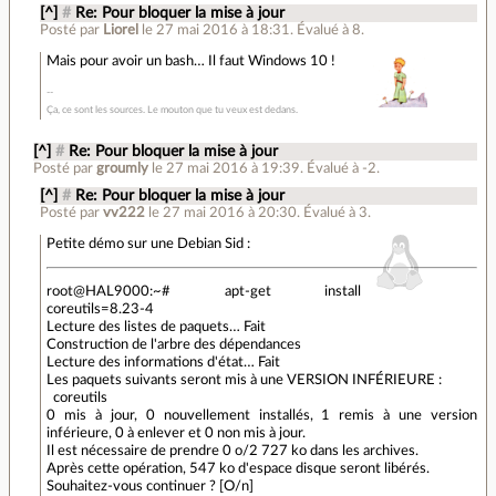
[^]
#
Re: Pour bloquer la mise à jour
Posté par
Liorel
le 27 mai 2016 à 18:31
.
Évalué à
8
.
Mais pour avoir un bash… Il faut Windows 10 !
Ça, ce sont les sources. Le mouton que tu veux est dedans.
[^]
#
Re: Pour bloquer la mise à jour
Posté par
groumly
le 27 mai 2016 à 19:39
.
Évalué à
-2
.
[^]
#
Re: Pour bloquer la mise à jour
Posté par
vv222
le 27 mai 2016 à 20:30
.
Évalué à
3
.
Petite démo sur une Debian Sid :
root@HAL9000:~# apt-get install
coreutils=8.23-4
Lecture des listes de paquets… Fait
Construction de l'arbre des dépendances
Lecture des informations d'état… Fait
Les paquets suivants seront mis à une VERSION INFÉRIEURE :
coreutils
0 mis à jour, 0 nouvellement installés, 1 remis à une version
inférieure, 0 à enlever et 0 non mis à jour.
Il est nécessaire de prendre 0 o/2 727 ko dans les archives.
Après cette opération, 547 ko d'espace disque seront libérés.
Souhaitez-vous continuer ? [O/n]