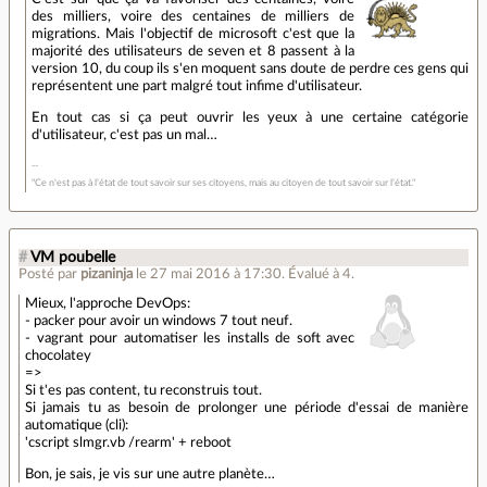
des milliers, voire des centaines de milliers de
migrations. Mais l'objectif de microsoft c'est que la
majorité des utilisateurs de seven et 8 passent à la
version 10, du coup ils s'en moquent sans doute de perdre ces gens qui
représentent une part malgré tout infime d'utilisateur.
En tout cas si ça peut ouvrir les yeux à une certaine catégorie
d'utilisateur, c'est pas un mal…
"Ce n'est pas à l'état de tout savoir sur ses citoyens, mais au citoyen de tout savoir sur l'état."
#
VM poubelle
Posté par
pizaninja
le 27 mai 2016 à 17:30
.
Évalué à
4
.
Mieux, l'approche DevOps:
- packer pour avoir un windows 7 tout neuf.
- vagrant pour automatiser les installs de soft avec
chocolatey
=>
Si t'es pas content, tu reconstruis tout.
Si jamais tu as besoin de prolonger une période d'essai de manière
automatique (cli):
'cscript slmgr.vb /rearm' + reboot
Bon, je sais, je vis sur une autre planète…