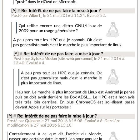
"push" dans le clOwd de Microsoft.
[^]
#
Re: Intérêt de ne pas faire la mise à jour ?
Posté par
Albert_
le 31 mai 2016 à 11:24
.
Évalué à
2
.
Qui utilise encore une distro GNU/Linux de
2009 pour un usage généraliste ?
A peu pres tout les HPC que je connais. Ok c'est
pas generaliste mais c'est le marche le plus important de linux.
[^]
#
Re: Intérêt de ne pas faire la mise à jour ?
Posté par
Sytoka Modon
(
site web personnel
)
le 31 mai 2016 à
13:40
.
Évalué à
4
.
A peu pres tout les HPC que je connais. Ok
c'est pas generaliste mais c'est le marche le
plus important de linux.
Heu non. Le marché le plus important de Linux est Androïd je pense
puis on doit avoir derrière les Box ADSL… Le HPC est à mon avis
très très loin derrière. En plus ChromeOS est soi-disant passé
devant Apple sur les portables !
[^]
#
Re: Intérêt de ne pas faire la mise à jour ?
Posté par
Quinane
le 27 mai 2016 à 15:08
.
Évalué à
6
.
Dernière
modification le 27 mai 2016 à 15:10.
Contrairement à ce que dit l'article du Monde,
passer une certaine date, le petit lien pour annuler la