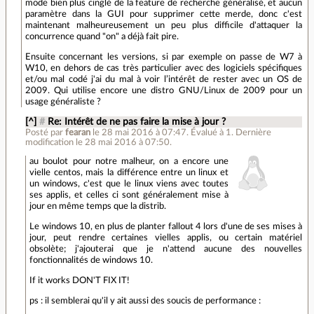
mode bien plus cinglé de la feature de recherche généralisé, et aucun
paramètre dans la GUI pour supprimer cette merde, donc c'est
maintenant malheureusement un peu plus difficile d'attaquer la
concurrence quand "on" a déjà fait pire.
Ensuite concernant les versions, si par exemple on passe de W7 à
W10, en dehors de cas très particulier avec des logiciels spécifiques
et/ou mal codé j'ai du mal à voir l’intérêt de rester avec un OS de
2009. Qui utilise encore une distro GNU/Linux de 2009 pour un
usage généraliste ?
[^]
#
Re: Intérêt de ne pas faire la mise à jour ?
Posté par
fearan
le 28 mai 2016 à 07:47
.
Évalué à
1
.
Dernière
modification le 28 mai 2016 à 07:50.
au boulot pour notre malheur, on a encore une
vielle centos, mais la différence entre un linux et
un windows, c'est que le linux viens avec toutes
ses applis, et celles ci sont généralement mise à
jour en même temps que la distrib.
Le windows 10, en plus de planter fallout 4 lors d'une de ses mises à
jour, peut rendre certaines vielles applis, ou certain matériel
obsolète; j'ajouterai que je n'attend aucune des nouvelles
fonctionnalités de windows 10.
If it works DON'T FIX IT!
ps : il semblerai qu'il y ait aussi des soucis de performance :