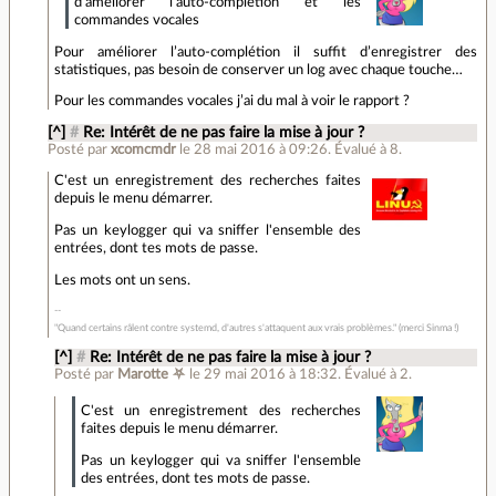
d’améliorer l’auto-complétion et les
commandes vocales
Pour améliorer l’auto-complétion il suffit d’enregistrer des
statistiques, pas besoin de conserver un log avec chaque touche…
Pour les commandes vocales j’ai du mal à voir le rapport ?
[^]
#
Re: Intérêt de ne pas faire la mise à jour ?
Posté par
xcomcmdr
le 28 mai 2016 à 09:26
.
Évalué à
8
.
C'est un enregistrement des recherches faites
depuis le menu démarrer.
Pas un keylogger qui va sniffer l'ensemble des
entrées, dont tes mots de passe.
Les mots ont un sens.
"Quand certains râlent contre systemd, d'autres s'attaquent aux vrais problèmes." (merci Sinma !)
[^]
#
Re: Intérêt de ne pas faire la mise à jour ?
Posté par
Marotte ⛧
le 29 mai 2016 à 18:32
.
Évalué à
2
.
C'est un enregistrement des recherches
faites depuis le menu démarrer.
Pas un keylogger qui va sniffer l'ensemble
des entrées, dont tes mots de passe.