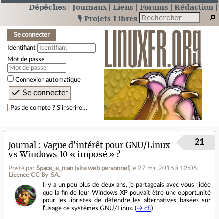
Dépêches
Journaux
Liens
Forums
Rédaction
🎙️ Projets Libres
Se connecter
Identifiant
Mot de passe
Connexion automatique
Pas de compte ? S’inscrire…
21
Journal
Vague d’intérêt pour GNU/Linux
vs Windows 10 « imposé » ?
Posté par
Space_e_man
(
site web personnel
)
le 27 mai 2016 à 12:05
.
Licence CC By‑SA.
Il y a un peu plus de deux ans, je partageais avec vous l’idée
que la fin de leur Windows XP pouvait être une opportunité
pour les libristes de défendre les alternatives basées sur
l’usage de systèmes GNU/Linux. (
→ cf.
)