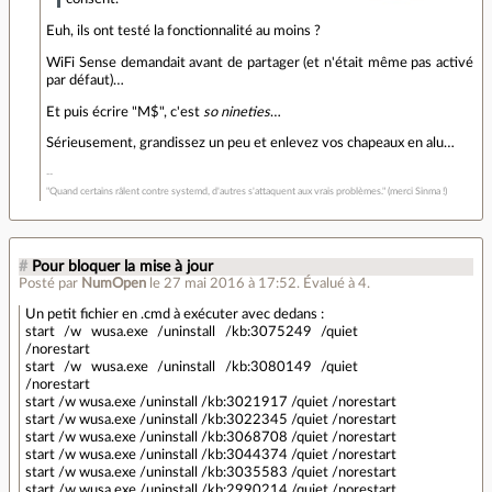
Euh, ils ont testé la fonctionnalité au moins ?
WiFi Sense demandait avant de partager (et n'était même pas activé
par défaut)…
Et puis écrire "M$", c'est
so nineties
…
Sérieusement, grandissez un peu et enlevez vos chapeaux en alu…
"Quand certains râlent contre systemd, d'autres s'attaquent aux vrais problèmes." (merci Sinma !)
#
Pour bloquer la mise à jour
Posté par
NumOpen
le 27 mai 2016 à 17:52
.
Évalué à
4
.
Un petit fichier en .cmd à exécuter avec dedans :
start /w wusa.exe /uninstall /kb:3075249 /quiet
/norestart
start /w wusa.exe /uninstall /kb:3080149 /quiet
/norestart
start /w wusa.exe /uninstall /kb:3021917 /quiet /norestart
start /w wusa.exe /uninstall /kb:3022345 /quiet /norestart
start /w wusa.exe /uninstall /kb:3068708 /quiet /norestart
start /w wusa.exe /uninstall /kb:3044374 /quiet /norestart
start /w wusa.exe /uninstall /kb:3035583 /quiet /norestart
start /w wusa.exe /uninstall /kb:2990214 /quiet /norestart