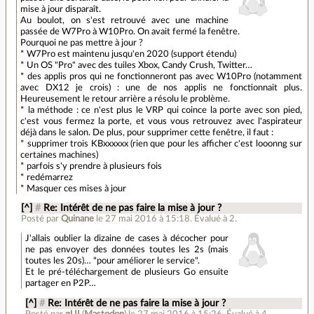
mise à jour disparaît.
Au boulot, on s'est retrouvé avec une machine
passée de W7Pro à W10Pro. On avait fermé la fenêtre.
Pourquoi ne pas mettre à jour ?
* W7Pro est maintenu jusqu'en 2020 (support étendu)
* Un OS "Pro" avec des tuiles Xbox, Candy Crush, Twitter…
* des applis pros qui ne fonctionneront pas avec W10Pro (notamment
avec DX12 je crois) : une de nos applis ne fonctionnait plus.
Heureusement le retour arrière a résolu le problème.
* la méthode : ce n'est plus le VRP qui coince la porte avec son pied,
c'est vous fermez la porte, et vous vous retrouvez avec l'aspirateur
déjà dans le salon. De plus, pour supprimer cette fenêtre, il faut :
* supprimer trois KBxxxxxx (rien que pour les afficher c'est looonng sur
certaines machines)
* parfois s'y prendre à plusieurs fois
* redémarrez
* Masquer ces mises à jour
[^]
#
Re: Intérêt de ne pas faire la mise à jour ?
Posté par
Quinane
le 27 mai 2016 à 15:18
.
Évalué à
2
.
J'allais oublier la dizaine de cases à décocher pour
ne pas envoyer des données toutes les 2s (mais
toutes les 20s)… "pour améliorer le service".
Et le pré-téléchargement de plusieurs Go ensuite
partager en P2P…
[^]
#
Re: Intérêt de ne pas faire la mise à jour ?