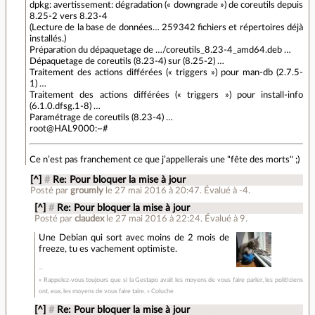
dpkg: avertissement: dégradation (« downgrade ») de coreutils depuis
8.25-2 vers 8.23-4
(Lecture de la base de données… 259342 fichiers et répertoires déjà
installés.)
Préparation du dépaquetage de …/coreutils_8.23-4_amd64.deb …
Dépaquetage de coreutils (8.23-4) sur (8.25-2) …
Traitement des actions différées (« triggers ») pour man-db (2.7.5-
1) …
Traitement des actions différées (« triggers ») pour install-info
(6.1.0.dfsg.1-8) …
Paramétrage de coreutils (8.23-4) …
root@HAL9000:~#
Ce n’est pas franchement ce que j’appellerais une "fête des morts" ;)
[^]
#
Re: Pour bloquer la mise à jour
Posté par
groumly
le 27 mai 2016 à 20:47
.
Évalué à
-4
.
[^]
#
Re: Pour bloquer la mise à jour
Posté par
claudex
le 27 mai 2016 à 22:24
.
Évalué à
9
.
Une Debian qui sort avec moins de 2 mois de
freeze, tu es vachement optimiste.
« Rappelez-vous toujours que si la Gestapo avait les moyens de vous faire parler, les politiciens
ont, eux, les moyens de vous faire taire. » Coluche
[^]
#
Re: Pour bloquer la mise à jour