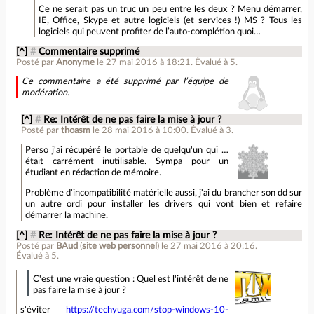
Ce ne serait pas un truc un peu entre les deux ? Menu démarrer,
IE, Office, Skype et autre logiciels (et services !) MS ? Tous les
logiciels qui peuvent profiter de l’auto-complétion quoi…
[^]
#
Commentaire supprimé
Posté par
Anonyme
le 27 mai 2016 à 18:21
.
Évalué à
5
.
Ce commentaire a été supprimé par l’équipe de
modération.
[^]
#
Re: Intérêt de ne pas faire la mise à jour ?
Posté par
thoasm
le 28 mai 2016 à 10:00
.
Évalué à
3
.
Perso j'ai récupéré le portable de quelqu'un qui …
était carrément inutilisable. Sympa pour un
étudiant en rédaction de mémoire.
Problème d'incompatibilité matérielle aussi, j'ai du brancher son dd sur
un autre ordi pour installer les drivers qui vont bien et refaire
démarrer la machine.
[^]
#
Re: Intérêt de ne pas faire la mise à jour ?
Posté par
BAud
(
site web personnel
)
le 27 mai 2016 à 20:16
.
Évalué à
5
.
C'est une vraie question : Quel est l'intérêt de ne
pas faire la mise à jour ?
s'éviter
https://techyuga.com/stop-windows-10-