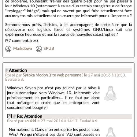
ce problème, souhaitant freiner des quatre pieds pour ne pas passer à
leur Windows 10 (notamment à cause d’un certain enregistreur de frappe
“keylogger” intégré) mais qui ne savent pas quoi faire actuellement face
aux moyens mis actuellement en œuvre par Microsoft pour « l’imposer » ?
Sommes-nous prêts, libristes, à les accompagner de sorte à ce que la
découverte des logiciels libres et systèmes GNU/Linux soit une
expérience heureuse et non la source de nouvelles catastrophes ?
(
97 commentaires
).
Markdown
EPUB
#
Attention
Posté par
Sytoka Modon
(
site web personnel
)
le 27 mai 2016 à 13:33
.
Évalué à
8
.
Windows Seven pro n'est pas touché par la mise à
jour automatique vers Windows 10. Microsoft vise
principalement les particuliers… Il ne faut pas donc
tout mélanger et croire que les entreprises vont
soudainement bougé ;-)
[^]
#
Re: Attention
Posté par
soukki
le 27 mai 2016 à 14:17
.
Évalué à
6
.
Normalement. Dans mon entreprise les postes sous
Win7 Pro qui n'étaient pas dans l'AD sont passés en