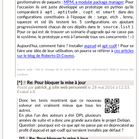
gestionnaires de paquets :
MPM, a modular package manager
. Pour
l'occasion ils ont juste développé un prototype en python qu'ils
apt
aptitude
cupt
smart
comparaient à
,
,
et
dans des
configurations constituées à l'époque de : sarge, etch , lenny,
squeeze et sid (ils testent les 5 configurations en ajoutant
source.list
progressivement chacun de ces dépôts dans le
).
Pour ce qui est de trouver un scénario d'upgrade qui ne casse pas
le système, le prototype a mis à l'amende tous ses concurrents ! :-)
Aujourd'hui, comment faire ? Installer
aspcud
et
apt-cudf
! Pour se
faire une idée de leur utilisation, on pourra se référer à
ces articles
sur le blog de Roberto Di Cosmo
.
Sapere aude ! Aie le courage de te servir de ton propre entendement. Voilà la devise des
Lumières.
[^]
#
Re: Pour bloquer la mise à jour
Posté par
patrick_g
(
site web personnel
)
le 28 mai 2016 à 12:33
.
Évalué à
8
.
Donc les tests montrent que ce nouveau
solveur est vraiment mieux que tous les
autres.
En plus l'un des auteurs a été DPL plusieurs
années de suite et a donc une grande aura dans le projet Debian.
Question : pourquoi est-ce que apt ne passe pas en deprecated au
profit d'aspcud et apt-cudf qui seraient installés par défaut ?