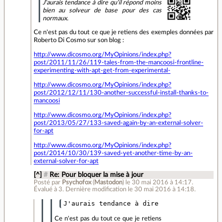
J'aurais tendance à dire qu'il répond moins
bien au solveur de base pour des cas
normaux.
Ce n'est pas du tout ce que je retiens des exemples données par
Roberto Di Cosmo sur son blog :
http://www.dicosmo.org/MyOpinions/index.php?
post/2011/11/26/119-tales-from-the-mancoosi-frontline-
experimenting-with-apt-get-from-experimental-
http://www.dicosmo.org/MyOpinions/index.php?
post/2012/12/11/130-another-successful-install-thanks-to-
mancoosi
http://www.dicosmo.org/MyOpinions/index.php?
post/2013/05/27/133-saved-again-by-an-external-solver-
for-apt
http://www.dicosmo.org/MyOpinions/index.php?
post/2014/10/30/139-saved-yet-another-time-by-an-
external-solver-for-apt
[^]
#
Re: Pour bloquer la mise à jour
Posté par
Psychofox
(
Mastodon
)
le 30 mai 2016 à 14:17
.
Évalué à
3
.
Dernière modification le 30 mai 2016 à 14:18.
Ce n'est pas du tout ce que je retiens