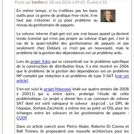
Posté par
kantien
le 28 mai 2016 à 09:42
.
Évalué à
10
.
En même temps, si tu n'utilises pas les bons
outils pour ce genre de pratique free-style, il ne
faut pas s'étonner si ça pose problème au
niveau du gestionnaire de paquets.
Le solveur interne d'apt-get est une vrai bouse quand ça devient
tendu (constat qui n'est pas propre au solveur d'apt-get, c'est le
cas de la quasi-totalité des gestionnaires de paquets et pas
seulement chez Debian), ce n'est pas un nouveauté, mais le
problème de la gestion des dépendances est un problème ardu.
Lors du
projet Edos
qui se concentrait sur le problème spécifique
de la construction de distribution linux, il a été montré en 2006
que le problème de la gestion des dépendances est un problème
NP-complet par réduction à un problème de type 3-SAT (
voir cet
article
].
S'en est suivi le
projet Mancoosi
étalé sur quatre années (de 2008
à 20011) qui a, entre autre, prolongé l'étude de cette
problématique. Le projet a donné lieu a un concours de solveur
aspcud
SAT dont est sorti vainqueur le solveur
. Le DPL de
l'époque, Stefano Zacchiroli, a même mis au point un DSL pour les
échanges entre les solveurs et les gestionnaires de paquets :
CUDF
.
Dans un article coécrit avec Pietro Abate, Roberto Di Cosmo et
Ralf Treinen, ils proposaient une nouvelle architecture pour les