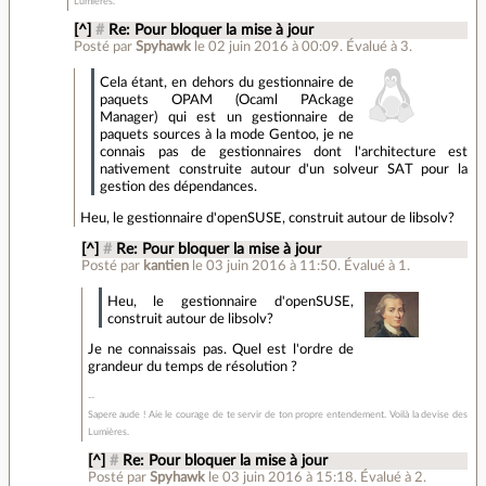
Lumières.
[^]
#
Re: Pour bloquer la mise à jour
Posté par
Spyhawk
le 02 juin 2016 à 00:09
.
Évalué à
3
.
Cela étant, en dehors du gestionnaire de
paquets OPAM (Ocaml PAckage
Manager) qui est un gestionnaire de
paquets sources à la mode Gentoo, je ne
connais pas de gestionnaires dont l'architecture est
nativement construite autour d'un solveur SAT pour la
gestion des dépendances.
Heu, le gestionnaire d'openSUSE, construit autour de libsolv?
[^]
#
Re: Pour bloquer la mise à jour
Posté par
kantien
le 03 juin 2016 à 11:50
.
Évalué à
1
.
Heu, le gestionnaire d'openSUSE,
construit autour de libsolv?
Je ne connaissais pas. Quel est l'ordre de
grandeur du temps de résolution ?
Sapere aude ! Aie le courage de te servir de ton propre entendement. Voilà la devise des
Lumières.
[^]
#
Re: Pour bloquer la mise à jour
Posté par
Spyhawk
le 03 juin 2016 à 15:18
.
Évalué à
2
.