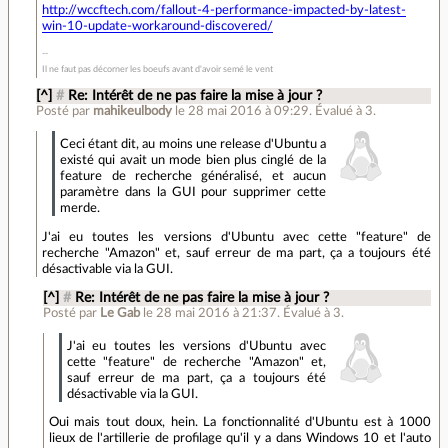
http://wccftech.com/fallout-4-performance-impacted-by-latest-
win-10-update-workaround-discovered/
Il ne faut pas décorner les boeufs avant d'avoir semé le vent
[^]
#
Re: Intérêt de ne pas faire la mise à jour ?
Posté par
mahikeulbody
le 28 mai 2016 à 09:29
.
Évalué à
3
.
Ceci étant dit, au moins une release d'Ubuntu a
existé qui avait un mode bien plus cinglé de la
feature de recherche généralisé, et aucun
paramètre dans la GUI pour supprimer cette
merde.
J'ai eu toutes les versions d'Ubuntu avec cette "feature" de
recherche "Amazon" et, sauf erreur de ma part, ça a toujours été
désactivable via la GUI.
[^]
#
Re: Intérêt de ne pas faire la mise à jour ?
Posté par
Le Gab
le 28 mai 2016 à 21:37
.
Évalué à
3
.
J'ai eu toutes les versions d'Ubuntu avec
cette "feature" de recherche "Amazon" et,
sauf erreur de ma part, ça a toujours été
désactivable via la GUI.
Oui mais tout doux, hein. La fonctionnalité d'Ubuntu est à 1000
lieux de l'artillerie de profilage qu'il y a dans Windows 10 et l'auto