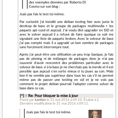
des exemples données par Roberto Di
Cosmo sur son blog :
Jsais pas fais le test toi même.
Par curiosité j'ai installé une debian testing hier avec juste le
destkop de base et le groupe de packages multimedia + les
paquets apt-cusd et aspcud. J'ai voulu dist-upgrader en SID et
avec le solver aspcud il a refusé de faire quoique ce soit me
signalant une liste de paquets broken. Avec le solveur de base
j'ai pas compté mais il a upgradé un bon nombre de packages
sans forcément interrompre tout.
Après j'ai peut-être une utilisation un peu trop basique, je fais
pas de pinning ni de mélanges de packages donc je n'ai pas
souvenir d'avoir rencontré des problèmes particulier avec le
solveur de base si à la base je ne cherchais pas la merde et il est
possible que aspcud s'en sorte mieux si tu joues au con. Mais
bon il ne semble pas supérieur dans tous les cas s'il ne permet
même pas de passer une testing en sid et je ne vois pas
comment le projet debian pourrait l'adopter comme solver de
base dans ce cas.
[^]
#
Re: Pour bloquer la mise à jour
Posté par
kantien
le 31 mai 2016 à 09:10
.
Évalué à
2
.
Dernière modification le 31 mai 2016 à 09:11.
Jsais pas fais le test toi même.