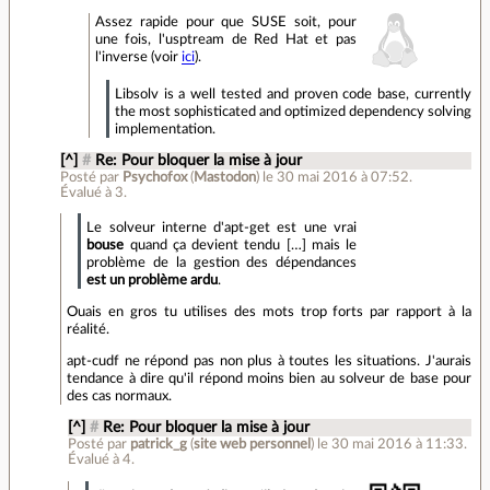
Assez rapide pour que SUSE soit, pour
une fois, l'usptream de Red Hat et pas
l'inverse (voir
ici
).
Libsolv is a well tested and proven code base, currently
the most sophisticated and optimized dependency solving
implementation.
[^]
#
Re: Pour bloquer la mise à jour
Posté par
Psychofox
(
Mastodon
)
le 30 mai 2016 à 07:52
.
Évalué à
3
.
Le solveur interne d'apt-get est une vrai
bouse
quand ça devient tendu […] mais le
problème de la gestion des dépendances
est un problème ardu
.
Ouais en gros tu utilises des mots trop forts par rapport à la
réalité.
apt-cudf ne répond pas non plus à toutes les situations. J'aurais
tendance à dire qu'il répond moins bien au solveur de base pour
des cas normaux.
[^]
#
Re: Pour bloquer la mise à jour
Posté par
patrick_g
(
site web personnel
)
le 30 mai 2016 à 11:33
.
Évalué à
4
.