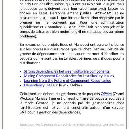
ne sais rien des discussions qu'ils ont pu avoir sur le sujet, mais
je suppose qu'ils doivent avoir leur raison pour avoir laisser les
apt-get
choses en l'état. Personnellement j'utilise
et ne
apt-cudf
bascule sur
que lorsque la solution proposée par le
premier ne me convient pas. Pour une administration
apt-get
quotidienne et « standard »,
fait bien son job et le
temps de calcul est bien moins long (il ne s'attaque pas au même
problème).
En revanche, les projets Edos et Mancoosi ont eu une incidence
sur les processus d'assurance qualité chez Debian. L'étude du
graphe de dépendance entre les paquets permet d'identifier les
paquets qui ne sont pas installables, périmés ou critiques pour la
distribution :
Strong dependencies between software components
Mining Component Repositories for Installability Issues
Learning from the Future of Component Repositories
Dependency Hell
sur le wiki Debian.
Cela étant, en dehors du gestionnaire de paquets
OPAM
(Ocaml
PAckage Manager) qui est un gestionnaire de paquets sources à
la mode Gentoo, je ne connais pas de gestionnaires dont
l'architecture est nativement construite autour d'un solveur
SAT pour la gestion des dépendances.
Sapere aude ! Aie le courage de te servir de ton propre entendement. Voilà la devise des