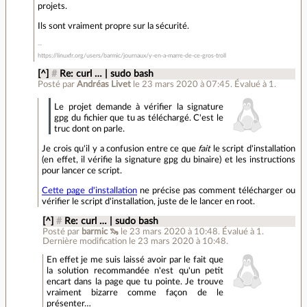
projets.
Ils sont vraiment propre sur la sécurité.
https://linuxfr.org/users/barmic/journaux/y-en-a-marre-de-ce-gros-troll
[^]
#
Re: curl … | sudo bash
Posté par
Andréas Livet
le 23 mars 2020 à 07:45
.
Évalué à
1
.
Le projet demande à vérifier la signature
gpg du fichier que tu as téléchargé. C'est le
truc dont on parle.
Je crois qu'il y a confusion entre ce que
fait
le script d'installation
(en effet, il vérifie la signature gpg du binaire) et les instructions
pour lancer ce script.
Cette page d'installation
ne précise pas comment télécharger ou
vérifier le script d'installation, juste de le lancer en root.
[^]
#
Re: curl … | sudo bash
Posté par
barmic 🦦
le 23 mars 2020 à 10:48
.
Évalué à
1
.
Dernière modification le 23 mars 2020 à 10:48.
En effet je me suis laissé avoir par le fait que
la solution recommandée n'est qu'un petit
encart dans la page que tu pointe. Je trouve
vraiment bizarre comme façon de le
présenter…