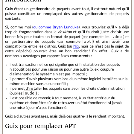
Guix étant un gestionnaire de paquets avant tout, il est tout naturel qu’il
puisse constituer un remplaçant des autres gestionnaires de paquets
existants.
Si, comme moi (
ou comme Bryan Lunduke
), vous trouviez qu’il y a déjà
trop de fragmentation dans le
desktop
et qu’il faudrait juste choisir une
.deb
bonne fois pour toutes un format de paquet (par exemple les
) et
apt
un gestionnaire de paquets (par exemple
) et ainsi avoir une
compatibilité entre les distros, Guix (ou
Nix
, mais ce n’est pas le sujet de
cette dépêche) pourrait être un bon candidat ! En effet, Guix a de
nombreux avantages par rapport à ses concurrents :
il est transactionnel, ce qui signifie que si l’installation des paquets
n’aboutit pas pour une raison ou pour une autre (p. ex. coupure
d’alimentation), le système n’est pas impacté ;
il permet d’avoir plusieurs versions d’un même logiciel installées sur la
même machine sans aucun conflit ;
il permet d’installer les paquets sans avoir les droits d’administration
sudo
(oubliez
) ;
il est possible de revenir, à tout moment, à un état antérieur du
système et donc être sûr de retrouver un état fonctionnel si jamais
une mise à jour n’a pas fonctionné.
Guix a d’autres avantages, mais déjà ces quatre‑là le rendent important.
Guix pour remplacer APT