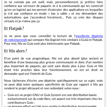
Je ne connais pas cet outil, mais, personnellement, je préfère faire
confiance aux serveurs de paquets et à la communauté qui les construit
qu’en un logiciel qui me permet d’exécuter des applications en lesquelles
je n’ai pas confiance en mode « bac à sable » et me demandant des
autorisations que j’accorderai forcément… Puis ça crée des disques
virtuels et je n’aime pas ça.
Et Flatpak ?
Je ne peux que vous conseiller la lecture de l’
excellente dépêche
de
nokomprendo
qui compare Nix (logiciel très similaire à Guix) et Flatpak.
Pour moi, Nix ou Guix sont plus intéressants que Flatpak.
Et Nix alors ?
D’un point de vue pragmatique, Nix est plus abouti (plus ancien) et
bénéficie d’une beaucoup plus grosse communauté et donc d’un nombre
plus important de paquets, qui sont sans doute plus à jour. Guix et Nix
étant très proches dans leur fonctionnement, on est en droit se
demander quel est l’intérêt de Guix.
Nous tâcherons d’écrire une dépêche spécifiquement sur ce sujet, mais
on peut déjà noter quelques spécificités de Guix par rapport à Nix qui
rendent le projet attrayant et non redondant selon nous :
Guix est un projet GNU et Guix System est une distribution basée
exclusivement sur du code libre, cet aspect est très important chez les
contributeurs Guix ;
un énorme effort est fait pour rendre la distribution
bootstrapable