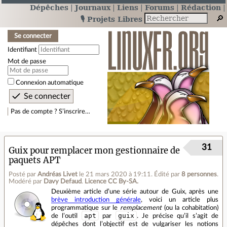
Dépêches
Journaux
Liens
Forums
Rédaction
🎙️ Projets Libres
Se connecter
Identifiant
Mot de passe
Connexion automatique
Pas de compte ? S’inscrire…
31
Guix pour remplacer mon gestionnaire de
paquets APT
Posté par
Andréas Livet
le 21 mars 2020 à 19:11
.
Édité par
8 personnes
.
Modéré par
Davy Defaud
.
Licence CC By‑SA.
Deuxième article d’une série autour de Guix, après une
brève introduction générale
, voici un article plus
programmatique sur le
remplacement
(ou la cohabitation)
apt
guix
de l’outil
par
. Je précise qu’il s’agit de
dépêches dont l’objectif est de vulgariser les notions