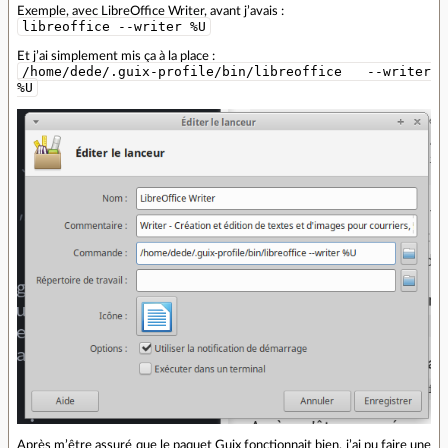
Exemple, avec LibreOffice Writer, avant j’avais :
libreoffice --writer %U
Et j’ai simplement mis ça à la place :
/home/dede/.guix-profile/bin/libreoffice --writer
%U
Après m’être assuré que le paquet Guix fonctionnait bien, j’ai pu faire une