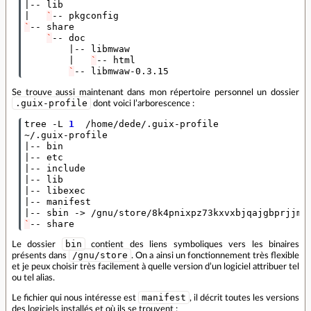
|
|
`
`
-- share

`
-- doc

|
-- libmwaw

|
`
-- html

`
-- libmwaw-0.3.15
Se trouve aussi maintenant dans mon répertoire personnel un dossier
.guix-profile
dont voici l’arborescence :
tree -L 
1
  /home/dede/.guix-profile

|
|
|
|
|
|
|
`
-- share
bin
Le dossier
contient des liens symboliques vers les binaires
/gnu/store
présents dans
. On a ainsi un fonctionnement très flexible
et je peux choisir très facilement à quelle version d’un logiciel attribuer tel
ou tel alias.
manifest
Le fichier qui nous intéresse est
, il décrit toutes les versions
des logiciels installés et où ils se trouvent :