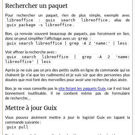
Rechercher un paquet
Pour rechercher un paquet, rien de plus simple, exemple avec
libreoffice
guix search libreoffice
:
, alias de
guix package -s libreoffice
.
Bon, ça renvoie souvent beaucoup de paquets, pas forcément en lien,
grep
donc on peut simplifier l’affichage avec un
:
guix search libreoffice | grep -A 2 'name:' | less
Voir affiner la recherche avec :
guix search libreoffice | grep -A 2 'name:
libreoffice' | less
Après je ne suis pas un pro des petits outils en ligne de commande qui se
chaînent (je n’ai que les rudiments) et je suis sûr que des personnes plus
douées que moi font des merveilles pour avoir une recherche plus aisée.
Bon, je ne vous conseille pas le
site listant les paquets Guix
, car il est tout
bonnement inutilisable. Il ne contient même pas de formulaire
de recherche…
Mettre à jour Guix
Vous pouvez aisément mettre à jour le logiciel Guix en tapant la
commande suivante :
guix pull