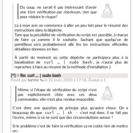
Du coup, ne serait-il pas intéressant d'avoir
une 1ère vérification par checksum, rien que
pour réduire le risque?
Là à mon avis on commence à aller un peu loin pour le résumé des
instructions dans la dépêche.
Tant que la possibilité de vérification du script est possible, à chacun
de faire ça comme il le souhaite. Sachant que quelqu’un de
pointilleux sera probablement allé lire les instructions officielles
détaillées données en lien.
À partir du moment où cette dépêche ne participera plus à la
curl … | sudo bash
banalisation de
, je n’aurai plus de
reproches à faire au résumé de la méthode d’installation ;)
[^]
#
Re: curl … | sudo bash
Posté par
barmic 🦦
le 22 mars 2020 à 17:58
.
Évalué à
1
.
Même si l’étape de vérification du script n’est
pas explicitement citée avec ces deux
commandes, elle n’est plus rendue impossible.
C'est donc une question de principe plus qu'autre chose. On a
curl … | sh -
beaucoup dis que
c'est mal donc, il ne fait pas
l'écrire, même si ce ne sont que des circonvolutions autour ?
Si le problème c'est de faire la vérification ça ne coûte rien de mettre
un :