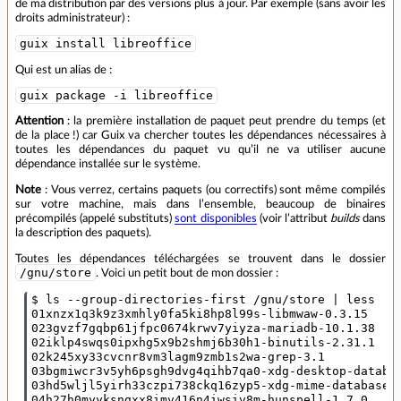
de ma distribution par des versions plus à jour. Par exemple (sans avoir les
droits administrateur) :
guix install libreoffice
Qui est un alias de :
guix package -i libreoffice
Attention
: la première installation de paquet peut prendre du temps (et
de la place !) car Guix va chercher toutes les dépendances nécessaires à
toutes les dépendances du paquet vu qu’il ne va utiliser aucune
dépendance installée sur le système.
Note
: Vous verrez, certains paquets (ou correctifs) sont même compilés
sur votre machine, mais dans l’ensemble, beaucoup de binaires
précompilés (appelé substituts)
sont disponibles
(voir l’attribut
builds
dans
la description des paquets).
Toutes les dépendances téléchargées se trouvent dans le dossier
/gnu/store
. Voici un petit bout de mon dossier :
$ ls --group-directories-first /gnu/store | less

01xnzx1q3k9z3xmhly0fa5ki8hp8l99s-libmwaw-0.3.15

023gvzf7gqbp61jfpc0674krwv7yiyza-mariadb-10.1.38

02iklp4swqs0ipxhg5x9b2shmj6b30h1-binutils-2.31.1

02k245xy33cvcnr8vm3lagm9zmb1s2wa-grep-3.1

03bgmiwcr3v5yh6psgh9dvg4qihb7qa0-xdg-desktop-databas
03hd5wljl5yirh33czpi738ckq16zyp5-xdg-mime-database

04h27h0myyksngxx8imv416n4iwsiv8m-hunspell-1.7.0
