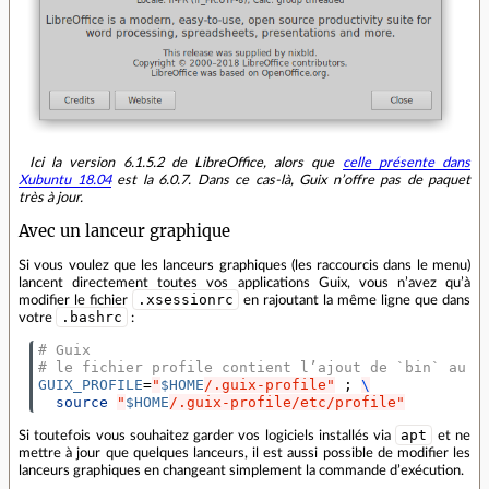
Ici la version 6.1.5.2 de LibreOffice, alors que
celle présente dans
Xubuntu 18.04
est la 6.0.7. Dans ce cas‑là, Guix n’offre pas de paquet
très à jour.
Avec un lanceur graphique
Si vous voulez que les lanceurs graphiques (les raccourcis dans le menu)
lancent directement toutes vos applications Guix, vous n’avez qu’à
.xsessionrc
modifier le fichier
en rajoutant la même ligne que dans
.bashrc
votre
:
# Guix
# le fichier profile contient l’ajout de `bin` au `
GUIX_PROFILE
=
"
$HOME
/.guix-profile"
;
\
source
"
$HOME
/.guix-profile/etc/profile"
apt
Si toutefois vous souhaitez garder vos logiciels installés via
et ne
mettre à jour que quelques lanceurs, il est aussi possible de modifier les
lanceurs graphiques en changeant simplement la commande d’exécution.