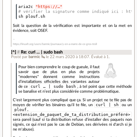
aria2c 
"https://…"
# vérifier la signature comme indiqué ici : http
sh plouf.sh
Soit la question de la vérification est importante et on la met en
évidence, soit OSEF.
https://linuxfr.org/users/barmic/journaux/y-en-a-marre-de-ce-gros-troll
[^]
#
Re: curl … | sudo bash
Posté par
barmic 🦦
le 22 mars 2020 à 18:07
.
Évalué à
1
.
Pour bien comprendre le coup de gueule, il faut
savoir que de plus en plus de projets
"modernes" donnent comme instructions
d’installations officielles des variantes autour
curl … | sudo bash
de ce
, à tel point que cette méthode
se banalise et n’est plus considérée comme problématique.
C'est largement plus compliqué que ça. Si un projet ne te file pas de
curl | sh
moyen de vérifier les binaires qu'il te file, un
ou un
plouf.
<extension_de_paquet_de_ta_distribution_préféré>
sera pareil (sauf si ta distribution refuse d'installer des paquets non
signés, ce qui n'est pas le cas de Debian, ses dérivées ni d'arch si je
ne m'abuse).