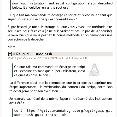
download, installation, and initial configuration steps described
below. It should be run as the root user.
Ce que fais ma commande télécharge ce script et l'exécute en tant que
super utilisateur, c'est ce qui est conseillé non ?
Si par hasard, je me suis trompé ou que vous voyez une méthode plus
sécurisée pour faire cela (je ne suis vraiment pas un pro de la sécurité),
je veux bien que vous postiez la bonne méthode et on demandera une
correction de la dépêche.
Merci
[^]
#
Re: curl … | sudo bash
Posté par
vv222
le 22 mars 2020 à 15:41
.
Évalué à
8
.
Ce que fais ma commande télécharge ce script
et l'exécute en tant que super utilisateur, c'est
ce qui est conseillé non ?
La différence c’est que la commande que tu proposes supprime une
étape importante : la vérification du contenu du script, entre son
téléchargement et son exécution.
Je n’aurais pas réagi de la même façon si le résumé des instructions
avait été :
curl https://git.savannah.gnu.org/cgit/guix.git/p