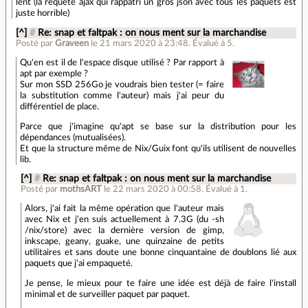
lent (la requète ajax qui rappatri un gros json avec tous les paquets est
juste horrible)
[^]
#
Re: snap et faltpak : on nous ment sur la marchandise
Posté par
Graveen
le 21 mars 2020 à 23:48
.
Évalué à
5
.
Qu'en est il de l'espace disque utilisé ? Par rapport à
apt par exemple ?
Sur mon SSD 256Go je voudrais bien tester (= faire
la substitution comme l'auteur) mais j'ai peur du
différentiel de place.
Parce que j'imagine qu'apt se base sur la distribution pour les
dépendances (mutualisées).
Et que la structure même de Nix/Guix font qu'ils utilisent de nouvelles
lib.
[^]
#
Re: snap et faltpak : on nous ment sur la marchandise
Posté par
mothsART
le 22 mars 2020 à 00:58
.
Évalué à
1
.
Alors, j'ai fait la même opération que l'auteur mais
avec Nix et j'en suis actuellement à 7.3G (du -sh
/nix/store) avec la dernière version de gimp,
inkscape, geany, guake, une quinzaine de petits
utilitaires et sans doute une bonne cinquantaine de doublons lié aux
paquets que j'ai empaqueté.
Je pense, le mieux pour te faire une idée est déjà de faire l'install
minimal et de surveiller paquet par paquet.