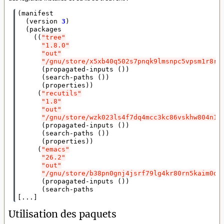
(
manifest

(
version 
3
)
(
packages

((
"tree"
"1.8.0"
"out"
"/gnu/store/x5xb40q502s7pnqk9lmsnpc5vpsm1r8r-
(
propagated-inputs 
())
(
search-paths 
())
(
properties
))
(
"recutils"
"1.8"
"out"
"/gnu/store/wzk023ls4f7dq4mcc3kc86vskhw804n1-
(
propagated-inputs 
())
(
search-paths 
())
(
properties
))
(
"emacs"
"26.2"
"out"
"/gnu/store/b38pn0gnj4jsrf79lg4kr80rn5kaim0q-
(
propagated-inputs 
())
(
[
...
]
Utilisation des paquets