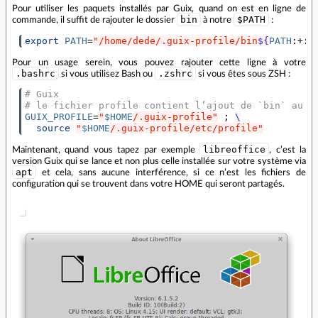
Pour utiliser les paquets installés par Guix, quand on est en ligne de
bin
$PATH
commande, il suffit de rajouter le dossier
à notre
:
export
PATH
=
"/home/dede/.guix-profile/bin
${
PATH
:+:
}
Pour un usage serein, vous pouvez rajouter cette ligne à votre
.bashrc
.zshrc
si vous utilisez Bash ou
si vous êtes sous ZSH :
# Guix
# le fichier profile contient l’ajout de `bin` au `
GUIX_PROFILE
=
"
$HOME
/.guix-profile"
;
\
source
"
$HOME
/.guix-profile/etc/profile"
libreoffice
Maintenant, quand vous tapez par exemple
, c’est la
version Guix qui se lance et non plus celle installée sur votre système via
apt
et cela, sans aucune interférence, si ce n’est les fichiers de
configuration qui se trouvent dans votre HOME qui seront partagés.