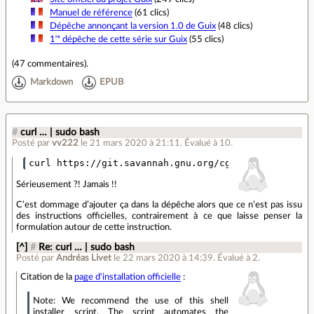
Manuel de référence
(61 clics)
Dépêche annonçant la version 1.0 de Guix
(48 clics)
1ʳᵉ dépêche de cette série sur Guix
(55 clics)
(
47 commentaires
).
Markdown
EPUB
#
curl … | sudo bash
Posté par
vv222
le 21 mars 2020 à 21:11
.
Évalué à
10
.
Sérieusement ?! Jamais !!
C’est dommage d’ajouter ça dans la dépêche alors que ce n’est pas issu
des instructions officielles, contrairement à ce que laisse penser la
formulation autour de cette instruction.
[^]
#
Re: curl … | sudo bash
Posté par
Andréas Livet
le 22 mars 2020 à 14:39
.
Évalué à
2
.
Citation de la
page d'installation officielle
:
Note: We recommend the use of this shell
installer script. The script automates the