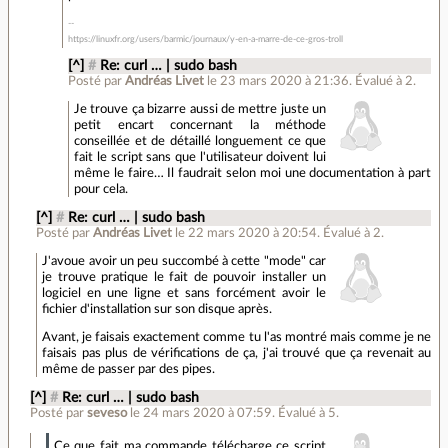
https://linuxfr.org/users/barmic/journaux/y-en-a-marre-de-ce-gros-troll
[^]
#
Re: curl … | sudo bash
Posté par
Andréas Livet
le 23 mars 2020 à 21:36
.
Évalué à
2
.
Je trouve ça bizarre aussi de mettre juste un
petit encart concernant la méthode
conseillée et de détaillé longuement ce que
fait le script sans que l'utilisateur doivent lui
même le faire… Il faudrait selon moi une documentation à part
pour cela.
[^]
#
Re: curl … | sudo bash
Posté par
Andréas Livet
le 22 mars 2020 à 20:54
.
Évalué à
2
.
J'avoue avoir un peu succombé à cette "mode" car
je trouve pratique le fait de pouvoir installer un
logiciel en une ligne et sans forcément avoir le
fichier d'installation sur son disque après.
Avant, je faisais exactement comme tu l'as montré mais comme je ne
faisais pas plus de vérifications de ça, j'ai trouvé que ça revenait au
même de passer par des pipes.
[^]
#
Re: curl … | sudo bash
Posté par
seveso
le 24 mars 2020 à 07:59
.
Évalué à
5
.
Ce que fait ma commande télécharge ce script