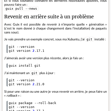
Et si vous souhaitez connaître les dernières nouveautés ajoutées, vous
pouvez faire un :
guix pull --news
Revenir en arrière suite à un problème
Avec Guix il est possible de revenir à n’importe quelle « génération »
(c’est le nom donné à chaque changement dans l’installation) de paquets
sans souci.
git
Je vais prendre un exemple concret, sous ma Xubuntu, j’ai
installé :
git --version

git version 
2
.17.1
J’aimerais avoir une version plus récente, alors je fais un :
guix install git
git
J’ai maintenant un
plus à jour :
git --version     

git version 
2
.21.0
Si pour une raison ou une autre je veux revenir en arrière, je peux faire un
«
rollback
» :
guix package --roll-back

git --version

git version 
2
.17.1