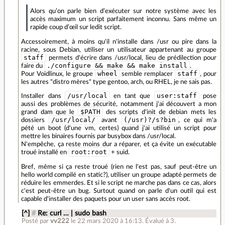
Alors qu’on parle bien d’exécuter sur notre système avec les
accès maximum un script parfaitement inconnu. Sans même un
rapide coup d’œil sur ledit script.
Accessoirement, à moins qu'il n'installe dans /usr ou pire dans la
racine, sous Debian, utiliser un utilisateur appartenant au groupe
staff
permets d'écrire dans /usr/local, lieu de prédilection pour
./configure && make && make install
faire du
.
wheel
staff
Pour Voidlinux, le groupe
semble remplacer
, pour
les autres "distro mères" type gentoo, arch, ou RHEL, je ne sais pas.
/usr/local
user:staff
Installer dans
en tant que
pose
aussi des problèmes de sécurité, notamment j'ai découvert a mon
$PATH
grand dam que le
des scripts d'init de debian mets les
/usr/local/
(/usr)?/s?bin
dossiers
avant
, ce qui m'a
pété un boot (d'une vm, certes) quand j'ai utilisé un script pour
mettre les binaires fournis par busybox dans /usr/local.
N'empêche, ça reste moins dur a réparer, et ça évite un exécutable
root:root
troué installé en
+ suid.
Bref, même si ça reste troué (rien ne l'est pas, sauf peut-être un
hello world compilé en static?), utiliser un groupe adapté permets de
réduire les emmerdes. Et si le script ne marche pas dans ce cas, alors
c'est peut-être un bug. Surtout quand on parle d'un outil qui est
capable d'installer des paquets pour un user sans accès root.
[^]
#
Re: curl … | sudo bash
Posté par
vv222
le 22 mars 2020 à 16:13
.
Évalué à
3
.