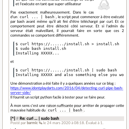
et l'exécute en tant que super utilisateur
Pas exactement malheureusement. Dans le cas
curl ... | bash
d'un
, le script peut commencer à être exécuté
par bash avant même qu'il ait fini d'être téléchargé par curl. Et ce
comportement peut être détecté côté serveur. Et si l'admin du
serveur était malveillant, il pourrait faire en sorte que ces 2
commandes se comportent différemment.
$ curl https://....../install.sh > install.sh

$ sudo bash install.sh

et
$ curl https://....../install.sh | sudo bash

Une démonstration a été faite il y a quelques années sur ce blog :
https://www.idontplaydarts.com/2016/04/detecting-curl-pipe-bash-
server-side/
Il fournit un script python facile à tester pour se faire peur.
À mon sens c'est une raison suffisante pour arrêter de propager cette
curl ... | bash
mauvaise habitude du
.
[^]
#
Re: curl … | sudo bash
Posté par
barmic 🦦
le 24 mars 2020 à 08:18
.
Évalué à
1
.