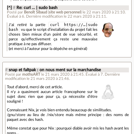
[^]
#
Re: curl … | sudo bash
Posté par
Benoît Sibaud
(
site web personnel
)
le 22 mars 2020 à 21:10
.
Évalué à
6
.
Dernière modification le 22 mars 2020 à 21:11.
curl https://…|sudo
J'ai retiré la partie
bash
vu que le script d'installation du projet fait les
choses bien mieux d'un point de vue sécurité, et
parce qu'effectivement ça reste une mauvaise
pratique à ne pas diffuser.
(et merci à l'auteur pour la dépêche en général)
#
snap et faltpak : on nous ment sur la marchandise
Posté par
mothsART
le 21 mars 2020 à 21:45
.
Évalué à
7
.
Dernière
modification le 21 mars 2020 à 21:46.
Tout d'abord, merci de cet article.
Il n'y a quasiment aucun article francophone sur le
sujet donc rien que pour ça, ça nécessite d'être
souligné !
Connaissant Nix, je vois bien entendu beaucoup de similitudes.
/gnu/store au lieu de /nix/store mais même principe : des noms de
paquet avec des hash.
Même constat que pour Nix : pourquoi diable avoir mis les hash avant les
noms…