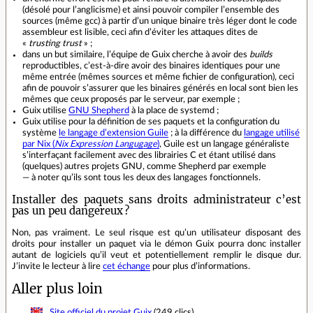
(désolé pour l’anglicisme) et ainsi pouvoir compiler l’ensemble des
sources (même gcc) à partir d’un unique binaire très léger dont le code
assembleur est lisible, ceci afin d’éviter les attaques dites de
«
trusting trust
» ;
dans un but similaire, l’équipe de Guix cherche à avoir des
builds
reproductibles, c’est‑à‑dire avoir des binaires identiques pour une
même entrée (mêmes sources et même fichier de configuration), ceci
afin de pouvoir s’assurer que les binaires générés en local sont bien les
mêmes que ceux proposés par le serveur, par exemple ;
Guix utilise
GNU Shepherd
à la place de systemd ;
Guix utilise pour la définition de ses paquets et la configuration du
système
le langage d’extension Guile
; à la différence du
langage utilisé
par Nix (
Nix Expression Langugage
)
, Guile est un langage généraliste
s’interfaçant facilement avec des librairies C et étant utilisé dans
(quelques) autres projets GNU, comme Shepherd par exemple
— à noter qu’ils sont tous les deux des langages fonctionnels.
Installer des paquets sans droits administrateur c’est
pas un peu dangereux ?
Non, pas vraiment. Le seul risque est qu’un utilisateur disposant des
droits pour installer un paquet via le démon Guix pourra donc installer
autant de logiciels qu’il veut et potentiellement remplir le disque dur.
J’invite le lecteur à lire
cet échange
pour plus d’informations.
Aller plus loin
Site officiel du projet Guix
(249 clics)