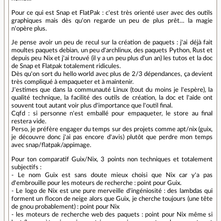
Pour ce qui est Snap et FlatPak : c'est très orienté user avec des outils
graphiques mais dès qu'on regarde un peu de plus prêt… la magie
n'opère plus.
Je pense avoir un peu de recul sur la création de paquets : j'ai déjà fait
moultes paquets debian, un peu d'archlinux, des paquets Python, Rust et
depuis peu Nix et j'ai trouvé (il y a un peu plus d'un an) les tutos et la doc
de Snap et Flatpak totalement ridicules.
Dès qu'on sort du hello world avec plus de 2/3 dépendances, ça devient
très compliqué à empaqueter et à maintenir.
J'estimes que dans la communauté Linux (tout du moins je l'espère), la
qualité technique, la facilité des outils de création, la doc et l'aide ont
souvent tout autant voir plus d'importance que l'outil final.
Cqfd : si personne n'est emballé pour empaqueter, le store au final
restera vide.
Perso, je préfère engager du temps sur des projets comme apt/nix (guix,
je découvre donc j'ai pas encore d'avis) plutôt que perdre mon temps
avec snap/flatpak/appimage.
Pour ton comparatif Guix/Nix, 3 points non techniques et totalement
subjectifs :
- Le nom Guix est sans doute mieux choisi que Nix car y'a pas
d'embrouille pour les moteurs de recherche : point pour Guix.
- Le logo de Nix est une pure merveille d'ingéniosité : des lambdas qui
forment un flocon de neige alors que Guix, je cherche toujours (une tête
de gnou probablement) : point pour Nix
- les moteurs de recherche web des paquets : point pour Nix même si