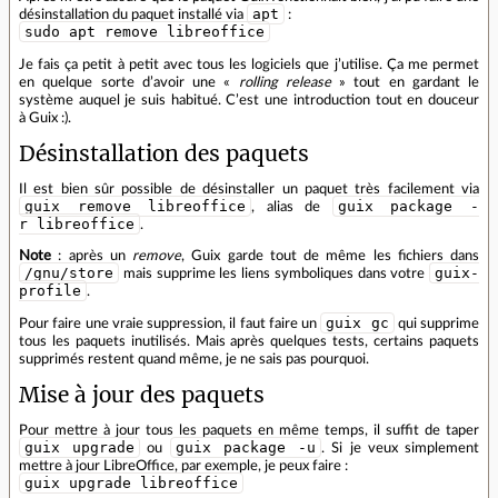
apt
désinstallation du paquet installé via
:
sudo apt remove libreoffice
Je fais ça petit à petit avec tous les logiciels que j’utilise. Ça me permet
en quelque sorte d’avoir une «
rolling release
» tout en gardant le
système auquel je suis habitué. C’est une introduction tout en douceur
à Guix :).
Désinstallation des paquets
Il est bien sûr possible de désinstaller un paquet très facilement via
guix remove libreoffice
guix package -
, alias de
r libreoffice
.
Note
: après un
remove
, Guix garde tout de même les fichiers dans
/gnu/store
guix-
mais supprime les liens symboliques dans votre
profile
.
guix gc
Pour faire une vraie suppression, il faut faire un
qui supprime
tous les paquets inutilisés. Mais après quelques tests, certains paquets
supprimés restent quand même, je ne sais pas pourquoi.
Mise à jour des paquets
Pour mettre à jour tous les paquets en même temps, il suffit de taper
guix upgrade
guix package -u
ou
. Si je veux simplement
mettre à jour LibreOffice, par exemple, je peux faire :
guix upgrade libreoffice