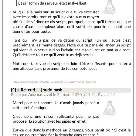
Et si l'admin du serveur était malveillant
Vu qu'il a la main sur un script que tu va exécuter
avec les droits root et qu'il n'existe aucun moyen
officiel de vérifier ce dis script, pourquoi est-ce qu'il ferrait quelque
chose d'aussi complexe alors qu'il suffit de pourrir le script une
bonne fois pour toute.
Tant qu'il n'y a pas de validation du script l'un ou l'autre c'est
précisément les même dégâts. Note que tu parle de lancer un script
qui vient d'un serveur d'on l'admin est malveillant en tant que root.
Qu'il détecte tout ce qu'il veut tu as déjà perdu.
Note que ta revue du script est loin d'être suffisante pour parer à
une attaque (sans présumer de tes compétences).
https://linuxfr.org/users/barmic/journaux/y-en-a-marre-de-ce-gros-troll
[^]
#
Re: curl … | sudo bash
Posté par
Andréas Livet
le 24 mars 2020 à 11:31
.
Évalué à
2
.
Merci pour cet apport. Je n'avais jamais pensé à
cette problématique.
C'est donc une raison suffisante pour ne pas
proposer la solution avec les pipes en effet.
Est-ce que donc la méthode en 2 temps, vous parait ok ? Si c'est le
cas, on pourrait modifier la dépêche dans ce sens ?