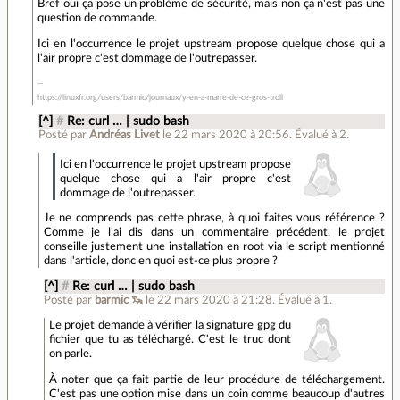
Bref oui ça pose un problème de sécurité, mais non ça n'est pas une
question de commande.
Ici en l'occurrence le projet upstream propose quelque chose qui a
l'air propre c'est dommage de l'outrepasser.
https://linuxfr.org/users/barmic/journaux/y-en-a-marre-de-ce-gros-troll
[^]
#
Re: curl … | sudo bash
Posté par
Andréas Livet
le 22 mars 2020 à 20:56
.
Évalué à
2
.
Ici en l'occurrence le projet upstream propose
quelque chose qui a l'air propre c'est
dommage de l'outrepasser.
Je ne comprends pas cette phrase, à quoi faites vous référence ?
Comme je l'ai dis dans un commentaire précédent, le projet
conseille justement une installation en root via le script mentionné
dans l'article, donc en quoi est-ce plus propre ?
[^]
#
Re: curl … | sudo bash
Posté par
barmic 🦦
le 22 mars 2020 à 21:28
.
Évalué à
1
.
Le projet demande à vérifier la signature gpg du
fichier que tu as téléchargé. C'est le truc dont
on parle.
À noter que ça fait partie de leur procédure de téléchargement.
C'est pas une option mise dans un coin comme beaucoup d'autres