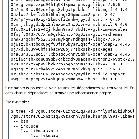
04vqghzmpqzxpd94h1q931xpmazp5s7g-libgc-7.6.6

057dna3nwy84zdvfqss8vbgx1pzkdc2l-libungif-4.1.4

05zlxc7ckwflz56i6hmlngr86pmccam2-pcre-8.42

09x4p4ywz39xzy42kmscfi2nnhwjgybd-curl-7.64.0

0cnnj7kvggda2p12mlmxawz3ni9w5rwa-xcb-util-0.4.0

0fcp0xw1l1r2v42j4kdmn9ra3r7bd45v-gtk-im-modules

0fnyf3043x767xfm6gski5h1576q8wsn-glib-schemas

0h9x3hqqh4fx52735a7mykqm7mdkqnf4-libgc-7.6.6

0j6sz3bk4chqc8pgfv0fsn6byarwq4df-openldap-2.4.46

0j7xd8b63wv6hfssbacw28bj7rsbx0sk-packages

0ja63438w88gil4lxbpsgc5chmyiqhn6-openldap-2.4.46

0jif6gjzhxcg86q9qb7cjbcxdy8sacsn-python2-pygtk-2.24.
0k450nckm9yp9vlbykvrb7pqp2njm3c4-libxv-1.0.11

0q9pq9flr76rh4bv2524niknknnl2kvq-glib-2.56.3

0r1ihh22jhbii0n3xa4isgscbrynydfr-module-import

Comme vous pouvez le voir, toutes les dépendances se trouvent ici. Et
dans chaque dépendance se trouve une arborescence propre.
Par exemple :
$ tree -d /gnu/store/01xnzx1q3k9z3xmhly0fa5ki8hp8l99
|
|
|
`
|
`