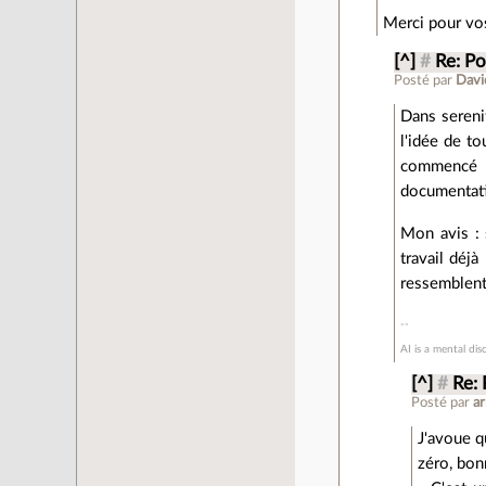
Merci pour vos
[^]
#
Re: Po
Posté par
Davi
Dans serenit
l'idée de to
commencé d
documentatio
Mon avis : 
travail déj
ressemblent 
AI is a mental dis
[^]
#
Re: 
Posté par
a
J'avoue q
zéro, bon