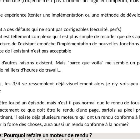
n exercice (l'objectif n'est pas d'obtenir un logiciel compétitif, ma
ne expérience (tenter une implémentation ou une méthode de dévelo
nt a des défauts qui ne sont pas corrigeables (sécurité, perfs)
ant est tellement complexe qu'il est plus simple de recoder que de s'a
tecture de l'existant empêche l'implémentation de nouvelles fonctions
ce de l'existant n'est pas acceptable
 d'autres raisons existent. Mais "parce que voila" me semble un pe
de milliers d'heures de travail…
s, les 3/4 se ressemblent déjà visuellement alors je n'y vois peu
.
-être loupé un épisode, mais n'est-il pas normal que le rendu de to
xactement ce que doit être le rendu d'une page, parfois au pixel p
rtinent, il existe déja plusieurs moteurs qui ont un rendu conforme à 
ar la force des choses, aura aussi un rendu conforme à la norme?
e: Pourquoi refaire un moteur de rendu ?