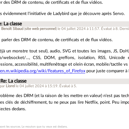
er des DRM de contenu, de certificats et de flux vidéos.
is évidemment l'initiative de Ladybird que je découvre après Servo.
: La classe
r
Benoît Sibaud
(
site web personnel
)
le 04 juillet 2024 à 11:57
.
Évalué à
8
.
Derniè
 parler des DRM de contenu, de certificats et de flux vidéos.
éjà un monstre tout seul), audio, SVG et toutes les images, JS, Do
p/websocket/…, CSS, DOM, greffons, isolation, RSS, Unicode 
sions, accessibilité, multifenêtrage et olein écran, mobile/tactile vs
//en.m.wikipedia.org/wiki/Features_of_Firefox
pour juste comparer à 
Re: La classe
 par
Liorel
le 04 juillet 2024 à 15:19
.
Évalué à
5
.
roblème des DRM (et la raison de les mettre en valeur) n'est pas techn
les clés de déchiffrement, tu ne peux pas lire Netflix, point. Peu imp
njectes dedans.
 sont les sources. Le mouton que tu veux est dedans.