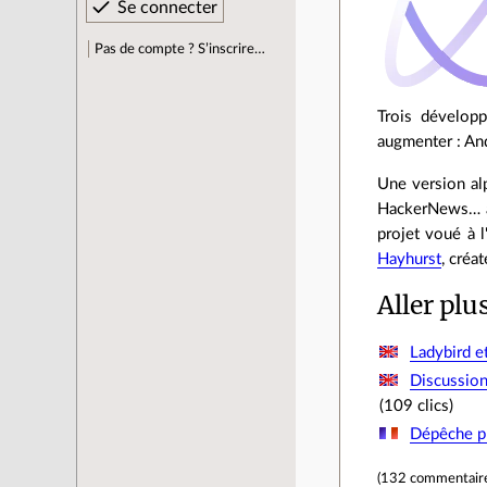
Pas de compte ? S’inscrire…
Trois développ
augmenter : And
Une version alp
HackerNews… av
projet voué à 
Hayhurst
, créa
Aller plu
Ladybird e
Discussion
(109 clics)
Dépêche pr
(
132 commentair