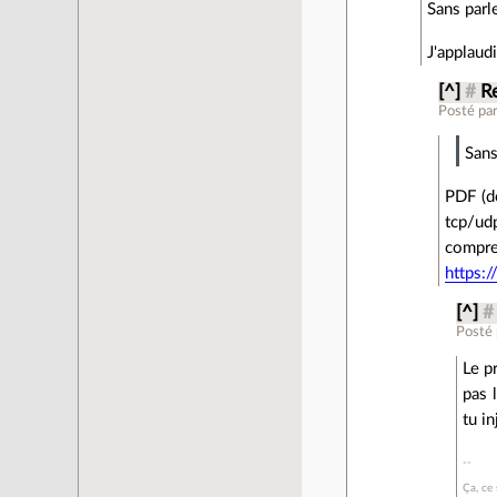
Sans parl
J'applaud
[^]
#
Re
Posté pa
Sans
PDF (d
tcp/ud
compres
https:
[^]
#
Posté
Le p
pas 
tu i
Ça, ce