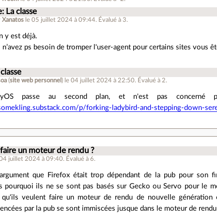
: La classe
r
Xanatos
le 05 juillet 2024 à 09:44
.
Évalué à
3
.
 y est déjà.
 n’avez ps besoin de tromper l'user-agent pour certains sites vous ê
 classe
soa
(
site web personnel
)
le 04 juillet 2024 à 22:50
.
Évalué à
2
.
nityOS passe au second plan, et n'est pas concern
somekling.substack.com/p/forking-ladybird-and-stepping-down-ser
faire un moteur de rendu ?
 04 juillet 2024 à 09:40
.
Évalué à
6
.
l'argument que Firefox était trop dépendant de la pub pour son fi
 pourquoi ils ne se sont pas basés sur Gecko ou Servo pour le mot
e qu'ils veulent faire un moteur de rendu de nouvelle génératio
uencées par la pub se sont immiscées jusque dans le moteur de rendu