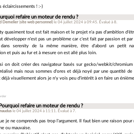
 éclaircissements ! :-)
urquoi refaire un moteur de rendu ?
d Demelier
(
site web personnel
)
le 04 juillet 2024 à 09:45
.
Évalué à
8
.
y quasiment tout est fait maison et le projet n'a pas d'ambition d'ê
ut développer n'est pas un problème car c'est fait par passion et par 
ans serenity de la même manière, être d'abord un petit navi
n et puis au fur et à mesure on est allé plus loin.
si on doit créer des navigateur basés sur gecko/webkit/chromium 
à réalisé mais nous sommes d'ores et déjà noyé par une quantité de
déjà visuellement alors je n'y vois peu d'intérêt à en faire un éniè
order
Pourquoi refaire un moteur de rendu ?
rnaudus
le 04 juillet 2024 à 11:11
.
Évalué à
7
.
ue je ne comprends pas trop l'argument. Il faut bien une raison pour 
ne ou mauvaise.