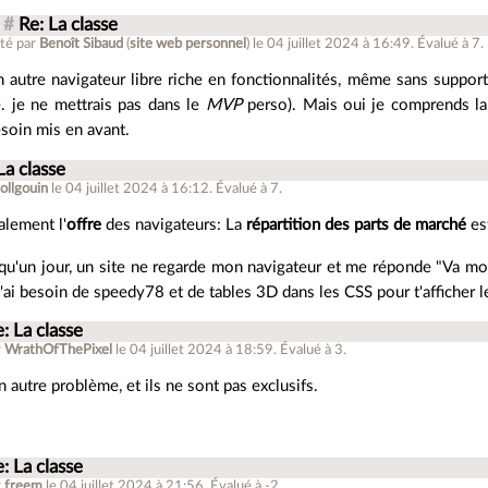
#
Re: La classe
té par
Benoît Sibaud
(
site web personnel
)
le 04 juillet 2024 à 16:49
.
Évalué à
7
.
 autre navigateur libre riche en fonctionnalités, même sans suppor
e. je ne mettrais pas dans le
MVP
perso). Mais oui je comprends la 
soin mis en avant.
La classe
ollgouin
le 04 juillet 2024 à 16:12
.
Évalué à
7
.
alement l'
offre
des navigateurs: La
répartition des parts de marché
est
 qu'un jour, un site ne regarde mon navigateur et me réponde "Va mo
'ai besoin de speedy78 et de tables 3D dans les CSS pour t'afficher le
: La classe
r
WrathOfThePixel
le 04 juillet 2024 à 18:59
.
Évalué à
3
.
n autre problème, et ils ne sont pas exclusifs.
: La classe
r
freem
le 04 juillet 2024 à 21:56
.
Évalué à
-2
.