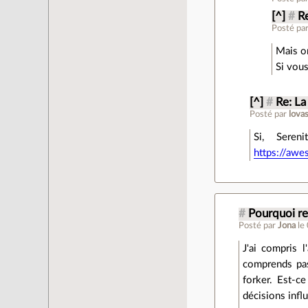
[^]
#
Re
Posté pa
Mais on
Si vous
[^]
#
Re: La
Posté par
lova
Si, Sere
https://awe
#
Pourquoi re
Posté par
Jona
le
J'ai compris 
comprends pas
forker. Est-c
décisions infl