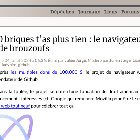
Dépêches
Journaux
Liens
Forums
 briques t'as plus rien : le navigate
 de brouzoufs
le 04 juillet 2024 à 06:36
.
Édité par
Julien Jorge
.
Modéré par
Julien Jorge
.
Lic
ladybird
github
près
les multiples dons de 100.000 $
, le projet de navigateur 
ondateur de Github.
ans la foulée, le projet se dote d'une fondation de droit américain
ncements intéressés (cf. Google qui rémunère Mozilla pour être le m
e web tout neuf
pour célébrer tout ça.