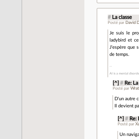
#
La classe
Posté par
David 
Je suis le pr
ladybird et c
J'espère que s
de temps.
AI is a mental disord
[^]
#
Re: La
Posté par
Wrat
D'un autre c
Il devient p
[^]
#
Re: 
Posté par
X
Un naviga