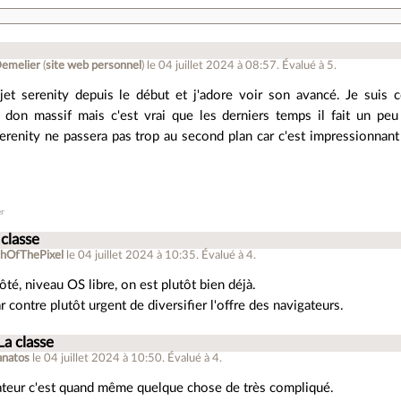
Demelier
(
site web personnel
)
le 04 juillet 2024 à 08:57
.
Évalué à
5
.
ojet serenity depuis le début et j'adore voir son avancé. Je suis 
e don massif mais c'est vrai que les derniers temps il fait un peu
erenity ne passera pas trop au second plan car c'est impressionnant l
er
 classe
hOfThePixel
le 04 juillet 2024 à 10:35
.
Évalué à
4
.
ôté, niveau OS libre, on est plutôt bien déjà.
ar contre plutôt urgent de diversifier l'offre des navigateurs.
La classe
anatos
le 04 juillet 2024 à 10:50
.
Évalué à
4
.
teur c'est quand même quelque chose de très compliqué.