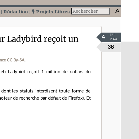
Rédaction
🎙️ Projets Libres
juil.
ur Ladybird reçoit un
4
2024
38
ence CC By‑SA.
web Ladybird reçoit 1 million de dollars du
 dont les statuts interdisent toute forme de
oteur de recherche par défaut de Firefox). Et