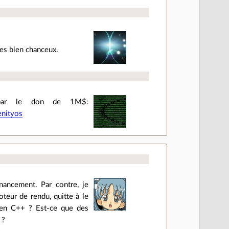
tes bien chanceux.
é par le don de 1M$:
enityos
nancement. Par contre, je
eur de rendu, quitte à le
n en C++ ? Est-ce que des
 ?