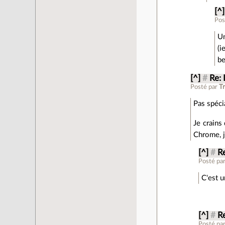
[^]
Pos
Un
(i
be
[^]
#
Re: 
Posté par
Tr
Pas spéci
Je crains
Chrome, j
[^]
#
Re
Posté pa
C'est u
[^]
#
Re
Posté pa