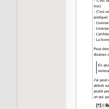
- C'est u
truc)
- C'est u
pratique)
- L'exista
- L'exist
- L'archi
- La licen
Peut-être
dizaines 
En plu
moteur
J'ai peut
définit e
plutôt pe
un qui, p
[^]
#
R