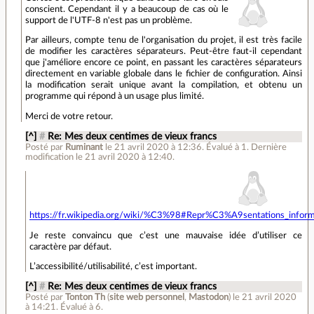
conscient. Cependant il y a beaucoup de cas où le
support de l'UTF-8 n'est pas un problème.
Par ailleurs, compte tenu de l'organisation du projet, il est très facile
de modifier les caractères séparateurs. Peut-être faut-il cependant
que j'améliore encore ce point, en passant les caractères séparateurs
directement en variable globale dans le fichier de configuration. Ainsi
la modification serait unique avant la compilation, et obtenu un
programme qui répond à un usage plus limité.
Merci de votre retour.
[^]
#
Re: Mes deux centimes de vieux francs
Posté par
Ruminant
le 21 avril 2020 à 12:36
.
Évalué à
1
.
Dernière
modification le 21 avril 2020 à 12:40.
https://fr.wikipedia.org/wiki/%C3%98#Repr%C3%A9sentations_inform
Je reste convaincu que c’est une mauvaise idée d’utiliser ce
caractère par défaut.
L’accessibilité/utilisabilité, c’est important.
[^]
#
Re: Mes deux centimes de vieux francs
Posté par
Tonton Th
(
site web personnel
,
Mastodon
)
le 21 avril 2020
à 14:21
.
Évalué à
6
.