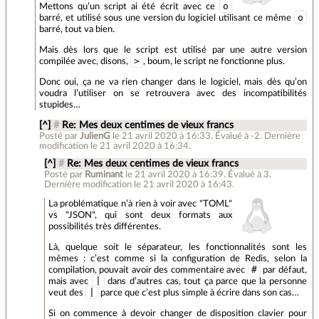
o
Mettons qu’un script ai été écrit avec ce
o
barré, et utilisé sous une version du logiciel utilisant ce même
barré, tout va bien.
Mais dès lors que le script est utilisé par une autre version
>
compilée avec, disons,
, boum, le script ne fonctionne plus.
Donc oui, ça ne va rien changer dans le logiciel, mais dès qu’on
voudra l’utiliser on se retrouvera avec des incompatibilités
stupides…
[^]
#
Re: Mes deux centimes de vieux francs
Posté par
JulienG
le 21 avril 2020 à 16:33
.
Évalué à
-2
.
Dernière
modification le 21 avril 2020 à 16:34.
[^]
#
Re: Mes deux centimes de vieux francs
Posté par
Ruminant
le 21 avril 2020 à 16:39
.
Évalué à
3
.
Dernière modification le 21 avril 2020 à 16:43.
La problématique n’à rien à voir avec "TOML"
vs "JSON", qui sont deux formats aux
possibilités très différentes.
Là, quelque soit le séparateur, les fonctionnalités sont les
mêmes : c’est comme si la configuration de Redis, selon la
#
compilation, pouvait avoir des commentaire avec
par défaut,
|
mais avec
dans d’autres cas, tout ça parce que la personne
|
veut des
parce que c’est plus simple à écrire dans son cas…
Si on commence à devoir changer de disposition clavier pour