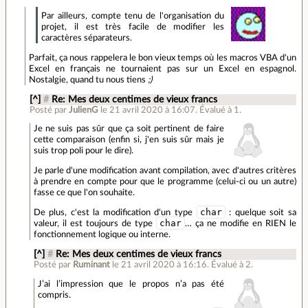
Par ailleurs, compte tenu de l'organisation du
projet, il est très facile de modifier les
caractères séparateurs.
Parfait, ça nous rappelera le bon vieux temps où les macros VBA d'un
Excel en français ne tournaient pas sur un Excel en espagnol.
Nostalgie, quand tu nous tiens
;)
[^]
#
Re: Mes deux centimes de vieux francs
Posté par
JulienG
le 21 avril 2020 à 16:07
.
Évalué à
1
.
Je ne suis pas sûr que ça soit pertinent de faire
cette comparaison (enfin si, j'en suis sûr mais je
suis trop poli pour le dire).
Je parle d'une modification avant compilation, avec d'autres critères
à prendre en compte pour que le programme (celui-ci ou un autre)
fasse ce que l'on souhaite.
char
De plus, c'est la modification d'un type
: quelque soit sa
char
valeur, il est toujours de type
… ça ne modifie en RIEN le
fonctionnement logique ou interne.
[^]
#
Re: Mes deux centimes de vieux francs
Posté par
Ruminant
le 21 avril 2020 à 16:16
.
Évalué à
2
.
J’ai l’impression que le propos n’a pas été
compris.