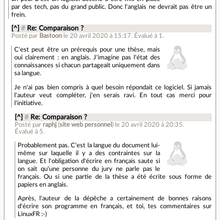
par des tech, pas du grand public. Donc l'anglais ne devrait pas être un
frein.
[^]
#
Re: Comparaison ?
Posté par
Bastoon
le 20 avril 2020 à 15:17
.
Évalué à
1
.
C'est peut être un prérequis pour une thèse, mais
oui clairement : en anglais. J'imagine pas l'état des
connaissances si chacun partageait uniquement dans
sa langue.
Je n'ai pas bien compris à quel besoin répondait ce logiciel. Si jamais
l'auteur veut compléter, j'en serais ravi. En tout cas merci pour
l'initiative.
[^]
#
Re: Comparaison ?
Posté par
raphj
(
site web personnel
)
le 20 avril 2020 à 20:35
.
Évalué à
5
.
Probablement pas. C'est la langue du document lui-
même sur laquelle il y a des contraintes sur la
langue. Et l'obligation d'écrire en français saute si
on sait qu'une personne du jury ne parle pas le
français. Ou si une partie de la thèse a été écrite sous forme de
papiers en anglais.
Après, l'auteur de la dépêche a certainement de bonnes raisons
d'écrire son programme en français, et toi, tes commentaires sur
LinuxFR :-)