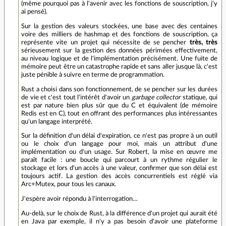
(même pourquoi pas à l'avenir avec les fonctions de souscription, j'y
ai pensé).
Sur la gestion des valeurs stockées, une base avec des centaines
voire des milliers de hashmap et des fonctions de souscription, ça
représente vite un projet qui nécessite de se pencher
très, très
sérieusement sur la gestion des données périmées effectivement,
au niveau logique et de l'implémentation précisément. Une fuite de
mémoire peut être un catastrophe rapide et sans aller jusque là, c'est
juste pénible à suivre en terme de programmation.
Rust a choisi dans son fonctionnement, de se pencher sur les durées
de vie et c'est tout l'intérêt d'avoir un
garbage collector
statique, qui
est par nature bien plus sûr que du C et équivalent (de mémoire
Redis est en C), tout en offrant des performances plus intéressantes
qu'un langage interprété.
Sur la définition d'un délai d'expiration, ce n'est pas propre à un outil
ou le choix d'un langage pour moi, mais un attribut d'une
implémentation ou d'un usage. Sur Robert, la mise en œuvre me
paraît facile : une boucle qui parcourt à un rythme régulier le
stockage et lors d'un accès à une valeur, confirmer que son délai est
toujours actif. La gestion des accès concurrentiels est réglé via
Arc+Mutex, pour tous les canaux.
J'espère avoir répondu à l'interrogation…
Au-delà, sur le choix de Rust, à la différence d'un projet qui aurait été
en Java par exemple, il n'y a pas besoin d'avoir une plateforme