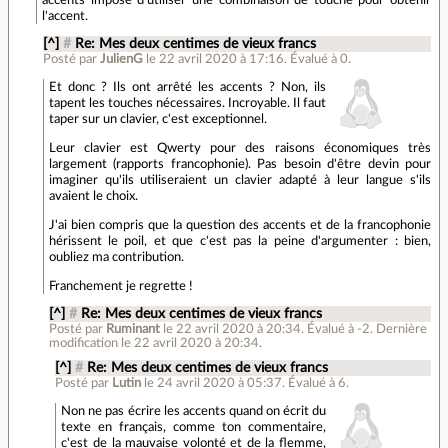
l'accent.
[^]
#
Re: Mes deux centimes de vieux francs
Posté par
JulienG
le 22 avril 2020 à 17:16
.
Évalué à
0
.
Et donc ? Ils ont arrêté les accents ? Non, ils
tapent les touches nécessaires. Incroyable. Il faut
taper sur un clavier, c'est exceptionnel.
Leur clavier est Qwerty pour des raisons économiques très
largement (rapports francophonie). Pas besoin d'être devin pour
imaginer qu'ils utiliseraient un clavier adapté à leur langue s'ils
avaient le choix.
J'ai bien compris que la question des accents et de la francophonie
hérissent le poil, et que c'est pas la peine d'argumenter : bien,
oubliez ma contribution.
Franchement je regrette !
[^]
#
Re: Mes deux centimes de vieux francs
Posté par
Ruminant
le 22 avril 2020 à 20:34
.
Évalué à
-2
.
Dernière
modification le 22 avril 2020 à 20:34.
[^]
#
Re: Mes deux centimes de vieux francs
Posté par
Lutin
le 24 avril 2020 à 05:37
.
Évalué à
6
.
Non ne pas écrire les accents quand on écrit du
texte en français, comme ton commentaire,
c'est de la mauvaise volonté et de la flemme,