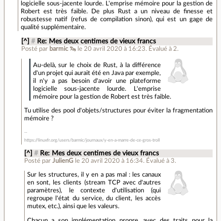
logicielle sous-jacente lourde. L'emprise mémoire pour la gestion de
Robert est très faible. De plus Rust a un niveau de finesse et
robustesse natif (refus de compilation sinon), qui est un gage de
qualité supplémentaire.
[^]
#
Re: Mes deux centimes de vieux francs
Posté par
barmic 🦦
le 20 avril 2020 à 16:23
.
Évalué à
2
.
Au-delà, sur le choix de Rust, à la différence
d'un projet qui aurait été en Java par exemple,
il n'y a pas besoin d'avoir une plateforme
logicielle sous-jacente lourde. L'emprise
mémoire pour la gestion de Robert est très faible.
Tu utilise des pool d'objets/structures pour éviter la fragmentation
mémoire ?
https://linuxfr.org/users/barmic/journaux/y-en-a-marre-de-ce-gros-troll
[^]
#
Re: Mes deux centimes de vieux francs
Posté par
JulienG
le 20 avril 2020 à 16:34
.
Évalué à
3
.
Sur les structures, il y en a pas mal : les canaux
en sont, les clients (stream TCP avec d'autres
paramètres), le contexte d'utilisation (qui
regroupe l'état du service, du client, les accès
mutex, etc.), ainsi que les valeurs.
Chacun a son implémentation propre, avec des traits pour la