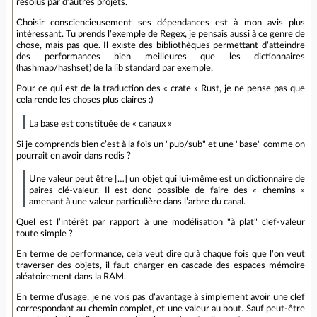
résolus par d’autres projets.
Choisir consciencieusement ses dépendances est à mon avis plus
intéressant. Tu prends l’exemple de Regex, je pensais aussi à ce genre de
chose, mais pas que. Il existe des bibliothèques permettant d’atteindre
des performances bien meilleures que les dictionnaires
(hashmap/hashset) de la lib standard par exemple.
Pour ce qui est de la traduction des « crate » Rust, je ne pense pas que
cela rende les choses plus claires :)
La base est constituée de « canaux »
Si je comprends bien c’est à la fois un "pub/sub" et une "base" comme on
pourrait en avoir dans redis ?
Une valeur peut être […] un objet qui lui‑même est un dictionnaire de
paires clé‑valeur. Il est donc possible de faire des « chemins »
amenant à une valeur particulière dans l’arbre du canal.
Quel est l’intérêt par rapport à une modélisation "à plat" clef-valeur
toute simple ?
En terme de performance, cela veut dire qu’à chaque fois que l’on veut
traverser des objets, il faut charger en cascade des espaces mémoire
aléatoirement dans la RAM.
En terme d’usage, je ne vois pas d’avantage à simplement avoir une clef
correspondant au chemin complet, et une valeur au bout. Sauf peut-être