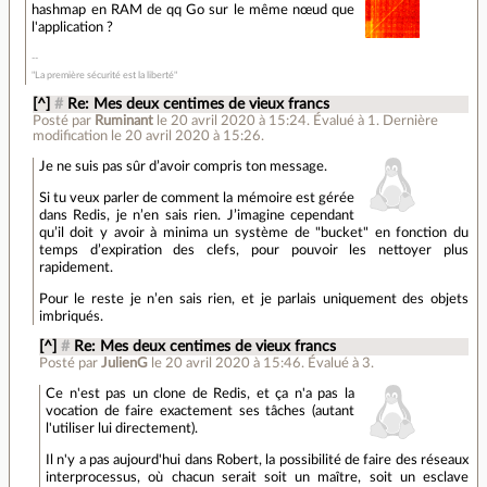
hashmap en RAM de qq Go sur le même nœud que
l'application ?
"La première sécurité est la liberté"
[^]
#
Re: Mes deux centimes de vieux francs
Posté par
Ruminant
le 20 avril 2020 à 15:24
.
Évalué à
1
.
Dernière
modification le 20 avril 2020 à 15:26.
Je ne suis pas sûr d’avoir compris ton message.
Si tu veux parler de comment la mémoire est gérée
dans Redis, je n’en sais rien. J’imagine cependant
qu’il doit y avoir à minima un système de "bucket" en fonction du
temps d’expiration des clefs, pour pouvoir les nettoyer plus
rapidement.
Pour le reste je n’en sais rien, et je parlais uniquement des objets
imbriqués.
[^]
#
Re: Mes deux centimes de vieux francs
Posté par
JulienG
le 20 avril 2020 à 15:46
.
Évalué à
3
.
Ce n'est pas un clone de Redis, et ça n'a pas la
vocation de faire exactement ses tâches (autant
l'utiliser lui directement).
Il n'y a pas aujourd'hui dans Robert, la possibilité de faire des réseaux
interprocessus, où chacun serait soit un maître, soit un esclave