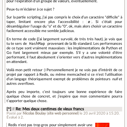
pour l’expiration d’un groupe de valeurs, éventuellement.
Peux-tu m’éclairer à ce sujet ?
Sur la partie scripting, j’ai pas compris le choix d’un caractère "difficile" à
ø
taper, limitant encore plus l’accessibilité :
. Si c’était pour
désambiguïser l’usage du "o" et du "0", ok, mais alors choisir un caractère
facilement accessible me semble judicieux.
En terme de code (j’ai largement survolé, de très très haut), je vois que
HashMap
tu te sers de
provenant de la lib standard. Les performances
de ce type sont vraiment mauvaises : les implémentations de Python et
Go font largement mieux par exemple. S’il y a une volonté d’être
performant, il faut absolument s’orienter vers d’autres implémentations
en attendant.
Voilà mon petit retour :) Personnellement je ne vois pas d’intérêt de ce
projet par rapport à Redis, ou même memcached si ce n’est l’utilisation
d’un langage théoriquement exempt de problèmes de pointeurs
null
et
autres
overflows
.
Après peu importe, c’est toujours une bonne expérience de faire
quelque chose de concret, et j’espère que mon commentaire pourra
t’apporter quelque chose.
[^]
#
Re: Mes deux centimes de vieux francs
Posté par
Nicolas Boulay
(
site web personnel
)
le 20 avril 2020 à 15:20
.
Évalué à
2
.
Redis n'est pas trop gros pour simplement avoir une