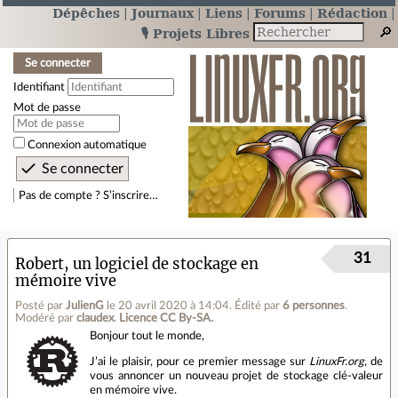
Dépêches
Journaux
Liens
Forums
Rédaction
🎙️ Projets Libres
Se connecter
Identifiant
Mot de passe
Connexion automatique
Pas de compte ? S’inscrire…
31
Robert, un logiciel de stockage en
mémoire vive
Posté par
JulienG
le 20 avril 2020 à 14:04
.
Édité par
6 personnes
.
Modéré par
claudex
.
Licence CC By‑SA.
Bonjour tout le monde,
J’ai le plaisir, pour ce premier message sur
LinuxFr.org
, de
vous annoncer un nouveau projet de stockage clé‑valeur
en mémoire vive.