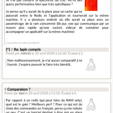
Je n'ai pas compris la spécificité du truc. As-tu des
query performantes bien que très spécifiques ?
Je pense qu'il y aurait de la place pour un cache qui se
placerait entre le Redis et l'application et tournerait sur la même
machine. Il y a plusieurs endroit où elle aurait sa place avec un
paramétrage de la ram consommé (lib pur, exe qui communique par un
moyen plus rapide qu'une socket, sidecar de container pour
accompagner un applicatif sur la même machine)
"La première sécurité est la liberté"
[^]
#
Re: lapin compris
Posté par
JulienG
le 20 avril 2020 à 16:30
.
Évalué à
2
.
Non malheureusement, je n'ai aucun comparatif à te
fournir. J'espère pouvoir le faire très bientôt.
#
Comparaison ?
Posté par
dani
le 20 avril 2020 à 15:10
.
Évalué à
4
.
Par rapport à un redis (qui peut faire du RAM only),
quel est le gain ? Meilleurs perf ? Pour ce qui est du
choix des commandes en français, perso ça me rebute
un peu. C'est un logiciel destiné à être mis en place