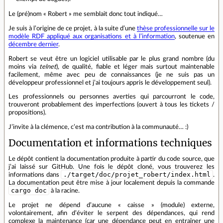
Le (pré)nom « Robert » me semblait donc tout indiqué…
Je suis à l’origine de ce projet, à la suite d’une
thèse professionnelle sur le
modèle RDF appliqué aux organisations et à l’information
, soutenue en
décembre dernier
.
Robert se veut être un logiciel utilisable par le plus grand nombre (du
moins via
telnet
), de qualité, fiable et léger mais surtout maintenable
facilement, même avec peu de connaissances (je ne suis pas un
développeur professionnel et j’ai toujours appris le développement seul).
Les professionnels ou personnes averties qui parcourront le code,
trouveront probablement des imperfections (ouvert à tous les tickets /
propositions).
J’invite à la clémence, c’est ma contribution à la communauté… :)
Documentation et informations techniques
Le dépôt contient la documentation produite à partir du code source, que
j’ai laissé sur GitHub. Une fois le dépôt cloné, vous trouverez les
./target/doc/projet_robert/index.html
informations dans
.
La documentation peut être mise à jour localement depuis la commande
cargo doc
à la racine.
Le projet ne dépend d’aucune « caisse » (module) externe,
volontairement, afin d’éviter le serpent des dépendances, qui rend
complexe la maintenance (car une dépendance peut en entraîner une