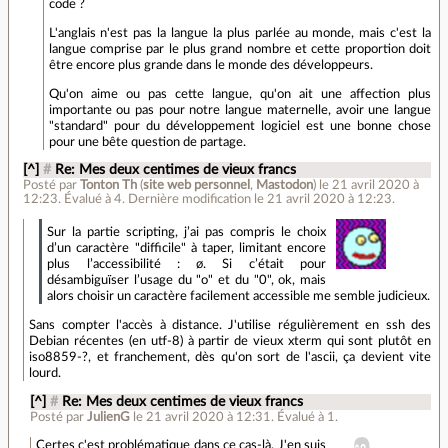
code ?
L'anglais n'est pas la langue la plus parlée au monde, mais c'est la
langue comprise par le plus grand nombre et cette proportion doit
être encore plus grande dans le monde des développeurs.
Qu'on aime ou pas cette langue, qu'on ait une affection plus
importante ou pas pour notre langue maternelle, avoir une langue
"standard" pour du développement logiciel est une bonne chose
pour une bête question de partage.
[^]
#
Re: Mes deux centimes de vieux francs
Posté par
Tonton Th
(
site web personnel
,
Mastodon
)
le 21 avril 2020 à
12:23
.
Évalué à
4
.
Dernière modification le 21 avril 2020 à 12:23.
Sur la partie scripting, j’ai pas compris le choix
d’un caractère "difficile" à taper, limitant encore
plus l’accessibilité : ø. Si c’était pour
désambiguïser l’usage du "o" et du "0", ok, mais
alors choisir un caractère facilement accessible me semble judicieux.
Sans compter l'accès à distance. J'utilise régulièrement en ssh des
Debian récentes (en utf-8) à partir de vieux xterm qui sont plutôt en
iso8859-?, et franchement, dès qu'on sort de l'ascii, ça devient vite
lourd.
[^]
#
Re: Mes deux centimes de vieux francs
Posté par
JulienG
le 21 avril 2020 à 12:31
.
Évalué à
1
.
Certes c'est problématique dans ce cas-là. J'en suis