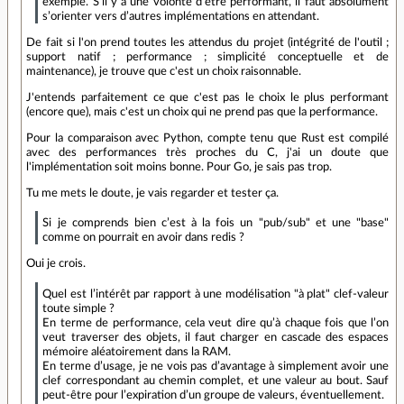
exemple. S’il y a une volonté d’être performant, il faut absolument
s’orienter vers d’autres implémentations en attendant.
De fait si l'on prend toutes les attendus du projet (intégrité de l'outil ;
support natif ; performance ; simplicité conceptuelle et de
maintenance), je trouve que c'est un choix raisonnable.
J'entends parfaitement ce que c'est pas le choix le plus performant
(encore que), mais c'est un choix qui ne prend pas que la performance.
Pour la comparaison avec Python, compte tenu que Rust est compilé
avec des performances très proches du C, j'ai un doute que
l'implémentation soit moins bonne. Pour Go, je sais pas trop.
Tu me mets le doute, je vais regarder et tester ça.
Si je comprends bien c’est à la fois un "pub/sub" et une "base"
comme on pourrait en avoir dans redis ?
Oui je crois.
Quel est l’intérêt par rapport à une modélisation "à plat" clef-valeur
toute simple ?
En terme de performance, cela veut dire qu’à chaque fois que l’on
veut traverser des objets, il faut charger en cascade des espaces
mémoire aléatoirement dans la RAM.
En terme d’usage, je ne vois pas d’avantage à simplement avoir une
clef correspondant au chemin complet, et une valeur au bout. Sauf
peut-être pour l’expiration d’un groupe de valeurs, éventuellement.