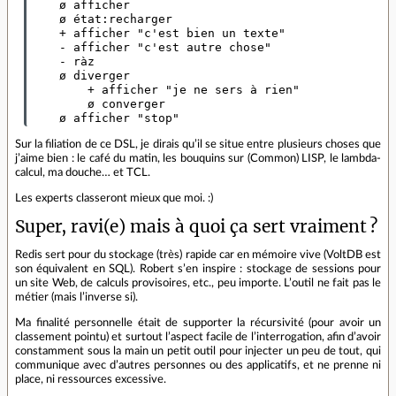
    ø afficher 

    ø état:recharger

    + afficher "c'est bien un texte" 

    - afficher "c'est autre chose" 

    - ràz

    ø diverger 

        + afficher "je ne sers à rien" 

        ø converger

Sur la filiation de ce DSL, je dirais qu’il se situe entre plusieurs choses que
j’aime bien : le café du matin, les bouquins sur (Common) LISP, le lambda‐
calcul, ma douche… et TCL.
Les experts classeront mieux que moi. :)
Super, ravi(e) mais à quoi ça sert vraiment ?
Redis sert pour du stockage (très) rapide car en mémoire vive (VoltDB est
son équivalent en SQL). Robert s’en inspire : stockage de sessions pour
un site Web, de calculs provisoires, etc., peu importe. L’outil ne fait pas le
métier (mais l’inverse si).
Ma finalité personnelle était de supporter la récursivité (pour avoir un
classement pointu) et surtout l’aspect facile de l’interrogation, afin d’avoir
constamment sous la main un petit outil pour injecter un peu de tout, qui
communique avec d’autres personnes ou des applicatifs, et ne prenne ni
place, ni ressources excessive.