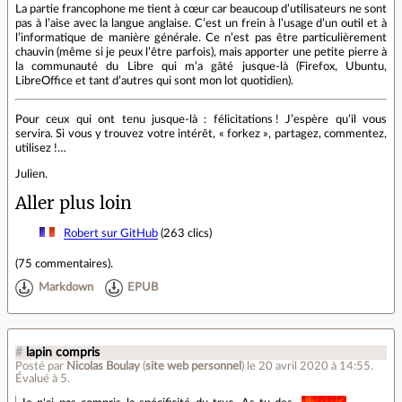
La partie francophone me tient à cœur car beaucoup d’utilisateurs ne sont
pas à l’aise avec la langue anglaise. C’est un frein à l’usage d’un outil et à
l’informatique de manière générale. Ce n’est pas être particulièrement
chauvin (même si je peux l’être parfois), mais apporter une petite pierre à
la communauté du Libre qui m’a gâté jusque‑là (Firefox, Ubuntu,
LibreOffice et tant d’autres qui sont mon lot quotidien).
Pour ceux qui ont tenu jusque‑là : félicitations ! J’espère qu’il vous
servira. Si vous y trouvez votre intérêt, « forkez », partagez, commentez,
utilisez !…
Julien.
Aller plus loin
Robert sur GitHub
(263 clics)
(
75 commentaires
).
Markdown
EPUB
#
lapin compris
Posté par
Nicolas Boulay
(
site web personnel
)
le 20 avril 2020 à 14:55
.
Évalué à
5
.