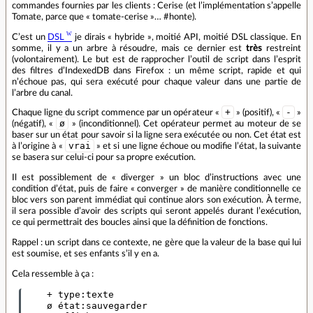
commandes fournies par les clients : Cerise (et l’implémentation s’appelle
Tomate, parce que « tomate‐cerise »… #honte).
C’est un
DSL
je dirais « hybride », moitié API, moitié DSL classique. En
somme, il y a un arbre à résoudre, mais ce dernier est
très
restreint
(volontairement). Le but est de rapprocher l’outil de script dans l’esprit
des filtres d’IndexedDB dans Firefox : un même script, rapide et qui
n’échoue pas, qui sera exécuté pour chaque valeur dans une partie de
l’arbre du canal.
+
-
Chaque ligne du script commence par un opérateur «
» (positif), «
»
ø
(négatif), «
» (inconditionnel). Cet opérateur permet au moteur de se
baser sur un état pour savoir si la ligne sera exécutée ou non. Cet état est
vrai
à l’origine à «
» et si une ligne échoue ou modifie l’état, la suivante
se basera sur celui‑ci pour sa propre exécution.
Il est possiblement de « diverger » un bloc d’instructions avec une
condition d’état, puis de faire « converger » de manière conditionnelle ce
bloc vers son parent immédiat qui continue alors son exécution. À terme,
il sera possible d’avoir des scripts qui seront appelés durant l’exécution,
ce qui permettrait des boucles ainsi que la définition de fonctions.
Rappel : un script dans ce contexte, ne gère que la valeur de la base qui lui
est soumise, et ses enfants s’il y en a.
Cela ressemble à ça :
    + type:texte 

    ø état:sauvegarder
