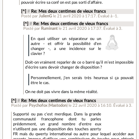
pouvoir écrire sa conf on est pas sorti d’affaire.
[^]
#
Re: Mes deux centimes de vieux francs
Posté par
JulienG
le 21 avril 2020 à 17:17
.
Évalué à
-1
.
[^]
#
Re: Mes deux centimes de vieux francs
Posté par
Ruminant
le 21 avril 2020 à 17:37
.
Évalué à
3
.
En quoi utiliser un séparateur ou un
autre - et offrir la possibilité d'en
changer -, a une incidence sur le
clavier ?
Doit-on vraiment reparler de ce o barré qu’il m’est impossible
d’écrire sans devoir changer de disposition ?
Personnellement, j'en serais très heureux si ça pouvait
être le cas.
On ne doit pas vivre dans la même réalité.
[^]
#
Re: Mes deux centimes de vieux francs
Posté par
Psychofox
(
Mastodon
)
le 22 avril 2020 à 16:10
.
Évalué à
3
.
Supporté ou pas c'est merdique. Dans la grande
communauté francophone dont tu parles
prédemment, un grand nombre d'entre eux
n'utilisent pas une disposition des touches azerty
FR mais du qwerty international ou autre pour lequel accéder aux
accents impose d'utiliser une combinaison de touche pour obtenir