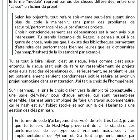
le terme "module" reprend parfois des choses différentes, entre une
"caisse", un fichier du projet..
Selon les objectifs, tout refaire sois-même peut-être autant sinon
plus de code à maintenir, sans parler des problèmes de
sécurité/performance résolus par d’autres projets.
Choisir consciencieusement ses dépendances est à mon avis plus
intéressant. Tu prends l’exemple de Regex, je pensais aussi à ce
genre de chose, mais pas que. Il existe des bibliothèques permettant
d’atteindre des performances bien meilleures que les dictionnaires
(hashmap/hashset) de la lib standard par exemple.
Tu as tout à faire raison, c'est un risque. Mais comme c'est sous-
entendu, le risque était soit de faire un rassemblement de projets
extérieurs avec des dépendances qui, sérieusement, ne seraient relues
(et potentiellement seraient abandonnées), soit le refaire et avoir un
projet homogène dans sa maturation. J'ai fait le choix de l’homogénéité.
Sur Hashmap, j'ai pris le choix d'aller vers la simplicité conceptuelle :
une paire clé/valeur pour chaque entrée, qui sont rassemblées
ensemble. Hashset aurait impliqué de faire un travail supplémentaire,
car le hash est sur l'objet stocké et non sur la clé. Hashmap a une
gestion des clés par hash.
En terme de code (j’ai largement survolé, de très très haut), je vois
que tu te sers de HashMap provenant de la lib standard. Les
performances de ce type sont vraiment mauvaises : les
implémentations de Python et Go font largement mieux par