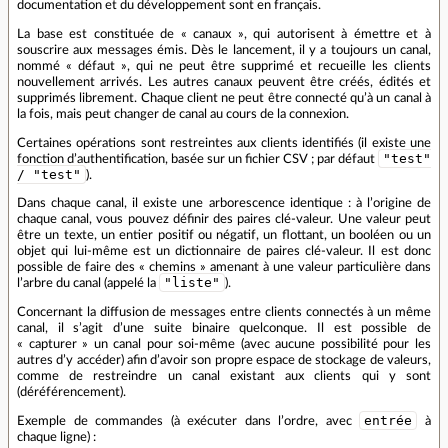
documentation et du développement sont en français.
La base est constituée de « canaux », qui autorisent à émettre et à
souscrire aux messages émis. Dès le lancement, il y a toujours un canal,
nommé « défaut », qui ne peut être supprimé et recueille les clients
nouvellement arrivés. Les autres canaux peuvent être créés, édités et
supprimés librement. Chaque client ne peut être connecté qu’à un canal à
la fois, mais peut changer de canal au cours de la connexion.
Certaines opérations sont restreintes aux clients identifiés (il existe une
"test"
fonction d’authentification, basée sur un fichier CSV ; par défaut
/ "test"
).
Dans chaque canal, il existe une arborescence identique : à l’origine de
chaque canal, vous pouvez définir des paires clé‑valeur. Une valeur peut
être un texte, un entier positif ou négatif, un flottant, un booléen ou un
objet qui lui‑même est un dictionnaire de paires clé‑valeur. Il est donc
possible de faire des « chemins » amenant à une valeur particulière dans
"liste"
l’arbre du canal (appelé la
).
Concernant la diffusion de messages entre clients connectés à un même
canal, il s’agit d’une suite binaire quelconque. Il est possible de
« capturer » un canal pour soi‑même (avec aucune possibilité pour les
autres d’y accéder) afin d’avoir son propre espace de stockage de valeurs,
comme de restreindre un canal existant aux clients qui y sont
(déréférencement).
entrée
Exemple de commandes (à exécuter dans l’ordre, avec
à
chaque ligne) :