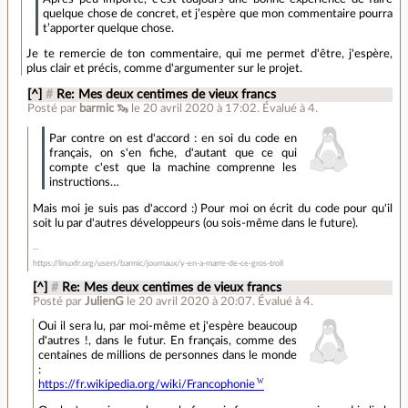
quelque chose de concret, et j’espère que mon commentaire pourra
t’apporter quelque chose.
Je te remercie de ton commentaire, qui me permet d'être, j'espère,
plus clair et précis, comme d'argumenter sur le projet.
[^]
#
Re: Mes deux centimes de vieux francs
Posté par
barmic 🦦
le 20 avril 2020 à 17:02
.
Évalué à
4
.
Par contre on est d'accord : en soi du code en
français, on s'en fiche, d'autant que ce qui
compte c'est que la machine comprenne les
instructions…
Mais moi je suis pas d'accord :) Pour moi on écrit du code pour qu'il
soit lu par d'autres développeurs (ou sois-même dans le future).
https://linuxfr.org/users/barmic/journaux/y-en-a-marre-de-ce-gros-troll
[^]
#
Re: Mes deux centimes de vieux francs
Posté par
JulienG
le 20 avril 2020 à 20:07
.
Évalué à
4
.
Oui il sera lu, par moi-même et j'espère beaucoup
d'autres !, dans le futur. En français, comme des
centaines de millions de personnes dans le monde
:
https://fr.wikipedia.org/wiki/Francophonie