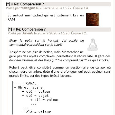
[^]
#
Re: Comparaison ?
Posté par
fcartegnie
le 20 avril 2020 à 15:27
.
Évalué à
4
.
Et surtout memcached qui est justement k/v en
RAM
[^]
#
Re: Comparaison ?
Posté par
JulienG
le 20 avril 2020 à 16:28
.
Évalué à
2
.
(Pour le point sur le français, j'ai publié un
commentaire précédent sur le sujet)
J'espère ne pas dire de bêtise, mais Memcached ne
gère pas des objets complexes, permettant la récursivité. Il gère des
données binaires et des flags (il """ne comprend pas""" ce qu'il stocke).
Robert peut être considéré comme un gestionnaire de canaux où
chacun gère un arbre, doté d'une profondeur qui peut évoluer sans
grande limite, sur des types fixés à l'avance.
===== CANAL

+ Objet racine

    + clé = valeur

    + clé = objet 

        + clé = valeur

        ... 

    ...
