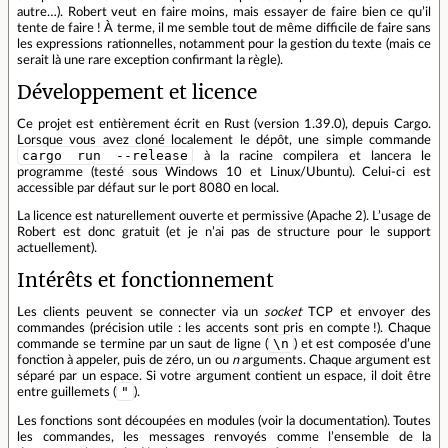
autre…). Robert veut en faire moins, mais essayer de faire bien ce qu’il
tente de faire ! À terme, il me semble tout de même difficile de faire sans
les expressions rationnelles, notamment pour la gestion du texte (mais ce
serait là une rare exception confirmant la règle).
Développement et licence
Ce projet est entièrement écrit en Rust (version 1.39.0), depuis Cargo.
Lorsque vous avez cloné localement le dépôt, une simple commande
cargo run --release
à la racine compilera et lancera le
programme (testé sous Windows 10 et Linux/Ubuntu). Celui‑ci est
accessible par défaut sur le port 8080 en local.
La licence est naturellement ouverte et permissive (Apache 2). L’usage de
Robert est donc gratuit (et je n’ai pas de structure pour le support
actuellement).
Intérêts et fonctionnement
Les clients peuvent se connecter via un
socket
TCP et envoyer des
commandes (précision utile : les accents sont pris en compte !). Chaque
\n
commande se termine par un saut de ligne (
) et est composée d’une
fonction à appeler, puis de zéro, un ou
n
arguments. Chaque argument est
séparé par un espace. Si votre argument contient un espace, il doit être
"
entre guillemets (
).
Les fonctions sont découpées en modules (voir la documentation). Toutes
les commandes, les messages renvoyés comme l’ensemble de la