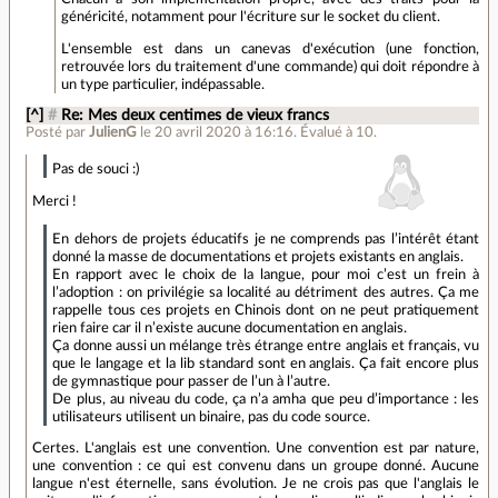
généricité, notamment pour l'écriture sur le socket du client.
L'ensemble est dans un canevas d'exécution (une fonction,
retrouvée lors du traitement d'une commande) qui doit répondre à
un type particulier, indépassable.
[^]
#
Re: Mes deux centimes de vieux francs
Posté par
JulienG
le 20 avril 2020 à 16:16
.
Évalué à
10
.
Pas de souci :)
Merci !
En dehors de projets éducatifs je ne comprends pas l’intérêt étant
donné la masse de documentations et projets existants en anglais.
En rapport avec le choix de la langue, pour moi c’est un frein à
l’adoption : on privilégie sa localité au détriment des autres. Ça me
rappelle tous ces projets en Chinois dont on ne peut pratiquement
rien faire car il n’existe aucune documentation en anglais.
Ça donne aussi un mélange très étrange entre anglais et français, vu
que le langage et la lib standard sont en anglais. Ça fait encore plus
de gymnastique pour passer de l’un à l’autre.
De plus, au niveau du code, ça n’a amha que peu d’importance : les
utilisateurs utilisent un binaire, pas du code source.
Certes. L'anglais est une convention. Une convention est par nature,
une convention : ce qui est convenu dans un groupe donné. Aucune
langue n'est éternelle, sans évolution. Je ne crois pas que l'anglais le