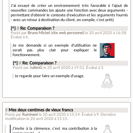
J'ai essayé de créer un environnement très favorable à l'ajout de
nouvelles commandes (on ajoute une fonction avec deux arguments -
permettant d'obtenir le contexte d'exécution et les arguments fournis
- avec un retour à destination du client, on compile, c'est prêt).
[^]
#
Re: Comparaison ?
Posté par
Bruno Michel
(
site web personnel
)
le 20 avril 2020 à 16:58
.
Évalué à
6
.
Je me demande si un exemple d'utilisation ne
serait pas plus clair pour expliquer le
fonctionnement.
[^]
#
Re: Comparaison ?
Posté par
JulienG
le 20 avril 2020 à 19:52
.
Évalué à
3
.
Je regarde pour faire un exemple d'usage.
#
Mes deux centimes de vieux francs
Posté par
Ruminant
le 20 avril 2020 à 15:14
.
Évalué à
9
.
Dernière
modification le 20 avril 2020 à 15:15.
J’invite à la clémence, c’est ma contribution à la