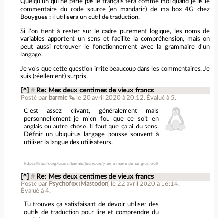
Quelqu'un qui ne parle pas le français fera comme moi quand je lis le
commentaire du code source (en mandarin) de ma box 4G chez
Bouygues : il utilisera un outil de traduction.
Si l'on tient à rester sur le cadre purement logique, les noms de
variables apportent un sens et facilite la compréhension, mais on
peut aussi retrouver le fonctionnement avec la grammaire d'un
langage.
Je vois que cette question irrite beaucoup dans les commentaires. Je
suis (réellement) surpris.
[^]
#
Re: Mes deux centimes de vieux francs
Posté par
barmic 🦦
le 20 avril 2020 à 20:12
.
Évalué à
5
.
C'est assez clivant, généralement mais
personnellement je m'en fou que ce soit en
anglais ou autre chose. Il faut que ça ai du sens.
Définir un ubiquitus langage pousse souvent à
utiliser la langue des utilisateurs.
https://linuxfr.org/users/barmic/journaux/y-en-a-marre-de-ce-gros-troll
[^]
#
Re: Mes deux centimes de vieux francs
Posté par
Psychofox
(
Mastodon
)
le 22 avril 2020 à 16:14
.
Évalué à
4
.
Tu trouves ça satisfaisant de devoir utiliser des
outils de traduction pour lire et comprendre du