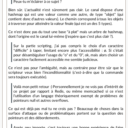
Peux-tu m’éclairer à ce sujet ?
Bien sûr. L'actualité n'est sûrement pas clair. Le canal dispose d'une
hashmap qui est une valeur comme une autre, de type "objet" (qui
contient donc d'autres valeurs). Le chemin correspond à tous les objets
à traverser pour atteindre la valeur finale (qui est un des 5 types).
Ce n'est donc pas du tout une base "à plat" mais un arbre de hashmap,
dont l'origine est le canal lui-même (j'espère que c'est plus clair ?).
Sur la partie scripting, j’ai pas compris le choix d’un caractère
"difficile" à taper, limitant encore plus l’accessibilité : ø. Si c’était
pour désambiguïser l’usage du "o" et du "0", ok, mais alors choisir un
caractère facilement accessible me semble judicieux.
Ce n'est pas pour l’ambiguïté, mais au contraire pour être sûr que le
scripteur veux bien l'inconditionnalité (c'est-à-dire que la commande
sera toujours exécutée).
Voilà mon petit retour :) Personnellement je ne vois pas d’intérêt de
ce projet par rapport à Redis, ou même memcached si ce n’est
l’utilisation d’un langage théoriquement exempt de problèmes de
pointeurs null et autres overflows.
Ce qui est déjà pas mal tu ne crois pas ? Beaucoup de choses dans la
surface d'attaque ou de problématiques portent sur la question des
pointeurs et des débordements.
Après peu importe, c’est toujours une bonne expérience de faire