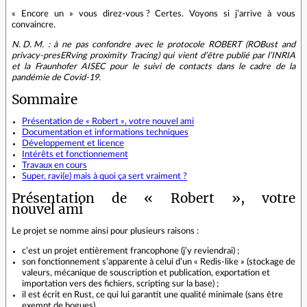
« Encore un » vous direz‑vous ? Certes. Voyons si j’arrive à vous
convaincre.
N. D. M. : à ne pas confondre avec le protocole ROBERT (ROBust and
privacy‐presERving proximity Tracing) qui vient d’être publié par l’INRIA
et la Fraunhofer AISEC pour le suivi de contacts dans le cadre de la
pandémie de Covid‑19.
Sommaire
Présentation de « Robert », votre nouvel ami
Documentation et informations techniques
Développement et licence
Intérêts et fonctionnement
Travaux en cours
Super, ravi(e) mais à quoi ça sert vraiment ?
Présentation de « Robert », votre
nouvel ami
Le projet se nomme ainsi pour plusieurs raisons :
c’est un projet entièrement francophone (j’y reviendrai) ;
son fonctionnement s’apparente à celui d’un « Redis‑like » (stockage de
valeurs, mécanique de souscription et publication, exportation et
importation vers des fichiers, scripting sur la base) ;
il est écrit en Rust, ce qui lui garantit une qualité minimale (sans être
exempt de bogues).