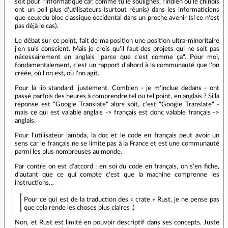
soit pour l'informatique car, comme tu le soulignes, l'indien ou le chinois
ont un poil plus d'utilisateurs (surtout réunis) dans les informaticiens
que ceux du bloc classique occidental dans un proche avenir (si ce n'est
pas déjà le cas).
Le débat sur ce point, fait de ma position une position ultra-minoritaire
j'en suis conscient. Mais je crois qu'il faut des projets qui ne soit pas
nécessairement en anglais "parce que c'est comme ça". Pour moi,
fondamentalement, c'est un rapport d'abord à la communauté que l'on
créée, où l'on est, où l'on agit.
Pour la lib standard, justement. Combien - je m'inclue dedans - ont
passé parfois des heures à comprendre tel ou tel point, en anglais ? Si la
réponse est "Google Translate" alors soit, c'est "Google Translate" -
mais ce qui est valable anglais -> français est donc valable français ->
anglais.
Pour l'utilisateur lambda, la doc et le code en français peut avoir un
sens car le français ne se limite pas à la France et est une communauté
parmi les plus nombreuses au monde.
Par contre on est d'accord : en soi du code en français, on s'en fiche,
d'autant que ce qui compte c'est que la machine comprenne les
instructions…
Pour ce qui est de la traduction des « crate » Rust, je ne pense pas
que cela rende les choses plus claires :)
Non, et Rust est limité en pouvoir descriptif dans ses concepts. Juste