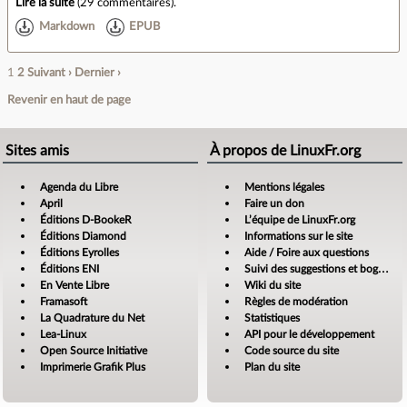
Lire la suite
(
29 commentaires
).
Markdown
EPUB
1
2
Suivant ›
Dernier ›
Revenir en haut de page
Sites amis
À propos de LinuxFr.org
Agenda du Libre
Mentions légales
April
Faire un don
Éditions D-BookeR
L’équipe de LinuxFr.org
Éditions Diamond
Informations sur le site
Éditions Eyrolles
Aide / Foire aux questions
Éditions ENI
Suivi des suggestions et bogues
En Vente Libre
Wiki du site
Framasoft
Règles de modération
La Quadrature du Net
Statistiques
Lea-Linux
API pour le développement
Open Source Initiative
Code source du site
Imprimerie Grafik Plus
Plan du site