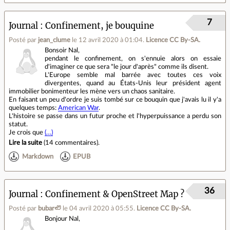
7
Journal
Confinement, je bouquine
Posté par
jean_clume
le 12 avril 2020 à 01:04
.
Licence CC By‑SA.
Bonsoir Nal,
pendant le confinement, on s'ennuie alors on essaie
d'imaginer ce que sera "le jour d'après" comme ils disent.
L'Europe semble mal barrée avec toutes ces voix
divergentes, quand au États-Unis leur président agent
immobilier bonimenteur les mène vers un chaos sanitaire.
En faisant un peu d'ordre je suis tombé sur ce bouquin que j'avais lu il y'a
quelques temps:
American War
.
L'histoire se passe dans un futur proche et l'hyperpuissance a perdu son
statut.
Je crois que
(…)
Lire la suite
(
14 commentaires
).
Markdown
EPUB
36
Journal
Confinement & OpenStreet Map ?
Posté par
bubar🦥
le 04 avril 2020 à 05:55
.
Licence CC By‑SA.
Bonjour Nal,