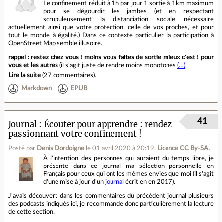
Le confinement réduit à 1h par jour 1 sortie à 1km maximum
pour se dégourdir les jambes (et en respectant
scrupuleusement la distanciation sociale nécessaire
actuellement ainsi que votre protection, celle de vos proches, et pour
tout le monde à égalité.) Dans ce contexte particulier la participation à
OpenStreet Map semble illusoire.
rappel : restez chez vous ! moins vous faites de sortie mieux c'est ! pour
vous et les autres
(il s'agit juste de rendre moins monotones
(…)
Lire la suite
(
27 commentaires
).
Markdown
EPUB
41
Journal
Écouter pour apprendre : rendez
passionnant votre confinement !
Posté par
Denis Dordoigne
le 01 avril 2020 à 20:19
.
Licence CC By‑SA.
À l'intention des personnes qui auraient du temps libre, je
présente dans ce journal ma sélection personnelle en
Français pour ceux qui ont les mêmes envies que moi (il s'agit
d'une mise à jour d'un
journal
écrit en en 2017).
J'avais découvert dans les commentaires du précédent journal plusieurs
des podcasts indiqués ici, je recommande donc particulièrement la lecture
de cette section.