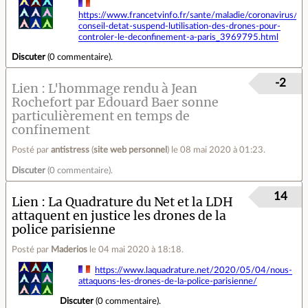
https://www.francetvinfo.fr/sante/maladie/coronavirus/le-
conseil-detat-suspend-lutilisation-des-drones-pour-
controler-le-deconfinement-a-paris_3969795.html
Discuter
(
0 commentaire
).
-2
Lien
L'hommage rendu à Jean
Rochefort par Edouard Baer sonne
particulièrement en temps de
confinement
Posté par
antistress
(
site web personnel
)
le 08 mai 2020 à 01:23
.
Discuter
(
0 commentaire
).
14
Lien
La Quadrature du Net et la LDH
attaquent en justice les drones de la
police parisienne
Posté par
Maderios
le 04 mai 2020 à 18:18
.
https://www.laquadrature.net/2020/05/04/nous-
attaquons-les-drones-de-la-police-parisienne/
Discuter
(
0 commentaire
).