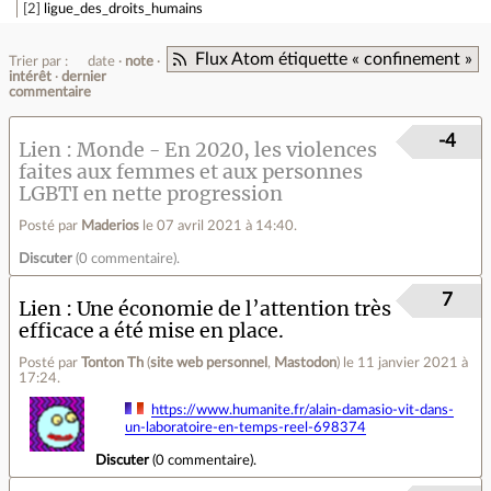
2
ligue_des_droits_humains
Flux Atom étiquette « confinement »
Trier par :
date
note
intérêt
dernier
commentaire
-4
Lien
Monde - En 2020, les violences
faites aux femmes et aux personnes
LGBTI en nette progression
Posté par
Maderios
le 07 avril 2021 à 14:40
.
Discuter
(
0 commentaire
).
7
Lien
Une économie de l’attention très
efficace a été mise en place.
Posté par
Tonton Th
(
site web personnel
,
Mastodon
)
le 11 janvier 2021 à
17:24
.
https://www.humanite.fr/alain-damasio-vit-dans-
un-laboratoire-en-temps-reel-698374
Discuter
(
0 commentaire
).