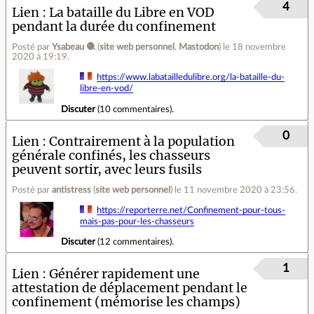
4
Lien
La bataille du Libre en VOD
pendant la durée du confinement
Posté par
Ysabeau 🧶
(
site web personnel
,
Mastodon
)
le 18 novembre
2020 à 19:19
.
https://www.labatailledulibre.org/la-bataille-du-
libre-en-vod/
Discuter
(
10 commentaires
).
0
Lien
Contrairement à la population
générale confinés, les chasseurs
peuvent sortir, avec leurs fusils
Posté par
antistress
(
site web personnel
)
le 11 novembre 2020 à 23:56
.
https://reporterre.net/Confinement-pour-tous-
mais-pas-pour-les-chasseurs
Discuter
(
12 commentaires
).
1
Lien
Générer rapidement une
attestation de déplacement pendant le
confinement (mémorise les champs)