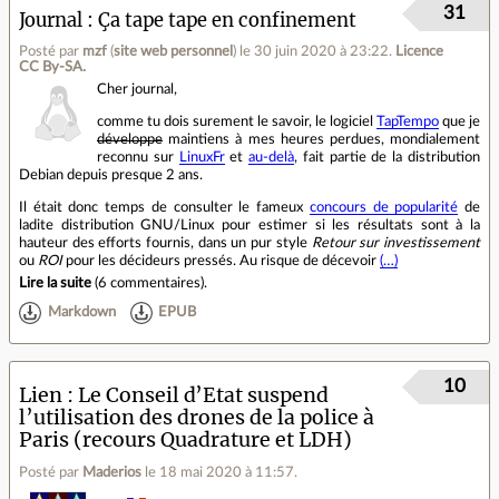
31
Journal
Ça tape tape en confinement
Posté par
mzf
(
site web personnel
)
le 30 juin 2020 à 23:22
.
Licence
CC By‑SA.
Cher journal,
comme tu dois surement le savoir, le logiciel
TapTempo
que je
développe
maintiens à mes heures perdues, mondialement
reconnu sur
LinuxFr
et
au-delà
, fait partie de la distribution
Debian depuis presque 2 ans.
Il était donc temps de consulter le fameux
concours de popularité
de
ladite distribution GNU/Linux pour estimer si les résultats sont à la
hauteur des efforts fournis, dans un pur style
Retour sur investissement
ou
ROI
pour les décideurs pressés. Au risque de décevoir
(…)
Lire la suite
(
6 commentaires
).
Markdown
EPUB
10
Lien
Le Conseil d’Etat suspend
l’utilisation des drones de la police à
Paris (recours Quadrature et LDH)
Posté par
Maderios
le 18 mai 2020 à 11:57
.