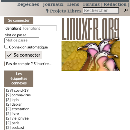
Dépêches
Journaux
Liens
Forums
Rédaction
🎙️ Projets Libres
Se connecter
Identifiant
Mot de passe
Connexion automatique
Pas de compte ? S’inscrire…
Les
étiquettes
connexes
29
covid-19
9
coronavirus
3
lqdn
2
debian
2
attestation
2
livre
2
vie_privée
2
paris
2
podcast