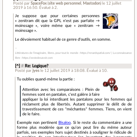
Posté par
SpaceFox
(
site web personnel
,
Mastodon
)
le 12 juillet
2019 à 16:50
.
Évalué à
2
.
Je suppose que pour certaines personnes
« zenitram dit que la GPL n'est pas parfaite →
moinssage », voire même que « zenitram →
moinssage ».
Le dévoiement habituel de ce genre d'outils, en somme.
Littératures de l’imaginaire, libres, pour tout le monde : https://renardspatial.com/ | La connaissance
libre : https://zestedesavoir.com
[^]
#
Re: Logique?
Posté par
jyes
le 12 juillet 2019 à 18:08
.
Évalué à
10
.
Tu oublies quand-même la partie :
Attention avec les comparaisons : Plein de
femmes sont en pantalon, c'est galère à faire
appliquer la loi interdisant les pantalons pour les femmes qui
réclament plus de libertés. Autant supprimer le délit de de
travestissement de ces "méchantes" femmes. Tiens, on vient
de le faire.
Exemple non pertinent
Bisaloo
. Si le reste du commentaire a une
forme plus modérée que ce qu’on peut lire du même auteur
parfois, ses exemples hors sujet destinés à souligner le ridicule de