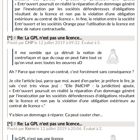
« Entr'ouvert poursuit en réalité la réparation d'un dommage généré
par l'inexécution par les sociétés défenderesses d'obligations
résultant de la licence et non pas la violation d'une obligation
extérieure au contrat de licence ». In fine, la relation entre la société
Entr'ouvert et les sociétés Orange pour l'utilisation de la licence est
donc de nature contractuelle.
[^]
#
Re: La GPL n'est pas une licence...
Posté par
CHP
le 12 juillet 2019 à 09:32
.
Évalué à
5
.
Il me semble qur ça détruit la notion de
contrefaçon et que du coup on peut faire tout ce
qu'on veut avec toutes les oeuvres xD
Ah ? Parce que rompre un contrat, c'est forcément sans conséquence ?
Je cite l'article (oui, parce que moi, avant d'en parler, je préfere le lire, je
sais c'est très vieux jeu) : "Elle (NdCHP : la juridiction) ajoute,
« Entr'ouvert poursuit en réalité la réparation d'un dommage généré
par l'inexécution par les sociétés défenderesses d'obligations résultant
de la licence et non pas la violation d'une obligation extérieure au
contrat de licence »."
Y'a bien un dommage à réparer. Ca peut couter cher…
[^]
#
Re: La GPL n'est pas une licence...
Posté par
Kerro
le 12 juillet 2019 à 20:06
.
Évalué à
2
.
la GPL n'est pas une licence