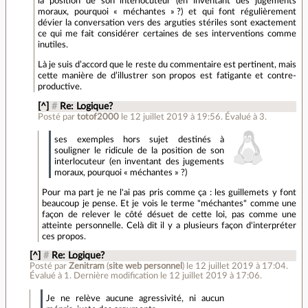
la position de son interlocuteur (en inventant des jugements
moraux, pourquoi « méchantes » ?) et qui font régulièrement
dévier la conversation vers des arguties stériles sont exactement
ce qui me fait considérer certaines de ses interventions comme
inutiles.
Là je suis d’accord que le reste du commentaire est pertinent, mais
cette manière de d’illustrer son propos est fatigante et contre-
productive.
[^]
#
Re: Logique?
Posté par
totof2000
le 12 juillet 2019 à 19:56
.
Évalué à
3
.
ses exemples hors sujet destinés à
souligner le ridicule de la position de son
interlocuteur (en inventant des jugements
moraux, pourquoi « méchantes » ?)
Pour ma part je ne l'ai pas pris comme ça : les guillemets y font
beaucoup je pense. Et je vois le terme "méchantes" comme une
façon de relever le côté désuet de cette loi, pas comme une
atteinte personnelle. Celà dit il y a plusieurs façon d'interpréter
ces propos.
[^]
#
Re: Logique?
Posté par
Zenitram
(
site web personnel
)
le 12 juillet 2019 à 17:04
.
Évalué à
1
.
Dernière modification le 12 juillet 2019 à 17:06.
Je ne relève aucune agressivité, ni aucun