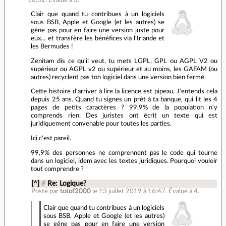
Clair que quand tu contribues à un logiciels
sous BSB, Apple et Google (et les autres) se
gêne pas pour en faire une version juste pour
eux… et transfère les bénéfices via l'Irlande et
les Bermudes !
Zenitam dis ce qu'il veut, tu mets LGPL, GPL ou AGPL V2 ou
supérieur ou AGPL v2 ou supérieur et au moins, les GAFAM (ou
autres) recyclent pas ton logiciel dans une version bien fermé.
Cette histoire d'arriver à lire la licence est pipeau. J'entends cela
depuis 25 ans. Quand tu signes un prêt à ta banque, qui lit les 4
pages de petits caractères ? 99,9% de la population n'y
comprends rien. Des juristes ont écrit un texte qui est
juridiquement convenable pour toutes les parties.
Ici c'est pareil.
99,9% des personnes ne comprennent pas le code qui tourne
dans un logiciel, idem avec les textes juridiques. Pourquoi vouloir
tout comprendre ?
[^]
#
Re: Logique?
Posté par
totof2000
le 13 juillet 2019 à 16:47
.
Évalué à
4
.
Clair que quand tu contribues à un logiciels
sous BSB, Apple et Google (et les autres)
se gêne pas pour en faire une version