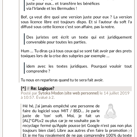
juste pour eux… et transfère les bénéfices
via l'Irlande et les Bermudes !
Bof, ça veut dire quoi une version juste pour eux ? La version
sous licence libre est toujours dispo. Et si l'auteur du soft l'a
diffusé sous cette licence c'est son affaire, pas la notre.
Des juristes ont écrit un texte qui est juridiquement
convenable pour toutes les parties.
Hum … Tu diras ça à tous ceux qui se sont fait avoir par des prets
toxiques lors de la crise des subpries par exemple …
idem avec les textes juridiques. Pourquoi vouloir tout
comprendre ?
Tu nous en reparleras quand tu te sera fait avoir.
[^]
#
Re: Logique?
Posté par
Sytoka Modon
(
site web personnel
)
le 14 juillet 2019
à 10:57
.
Évalué à
2
.
Hé hé, j'ai jamais empêché une personne de
faire du logiciel sous MIT / BSD… Je parle
juste de 'ton' soft. Moi, je fait un
[AL]*GPLv2 ou plus car je ne souhaite pas le
recyclage fermé qu'Apple pousse (et Google n'est pas non plus
toujours bien clair). Libre aux autres d'en faire la promotion ;-)
Et je me fou royalement de ne pas comprendre 100% du texte