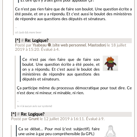
Et dire qu'il y a des gens pour applaudir ça !
Ce n'est pas rien faire que de faire son boulot. Une question écrite a
été posée, et on y a répondu. Et c'est aussi le boulot des ministères
de répondre aux questions des députés et sénateurs.
cd /pub && more beer
[^]
#
Re: Logique?
Posté par
Ysabeau 🧶
(
site web personnel
,
Mastodon
)
le 18 juillet
2019 à 15:20
.
Évalué à
4
.
Ce n'est pas rien faire que de faire son
boulot. Une question écrite a été posée, et
on y a répondu. Et c'est aussi le boulot des
ministères de répondre aux questions des
députés et sénateurs.
Ça participe même du processus démocratique pour tout dire. Ce
n'est donc ni mineur, ni minable, ni rien.
Je n’ai aucun avis sur systemd
[^]
#
Re: Logique?
Posté par
Grunt
le 12 juillet 2019 à 16:11
.
Évalué à
9
.
Ca se débat… Pour moi (c'est subjectif), faire
une usine à gaz peu compréhensible (la GPL)