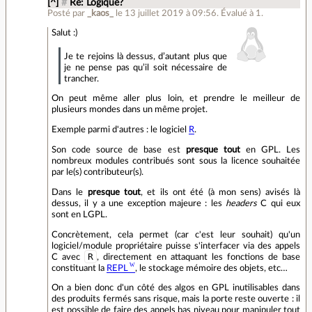
[^]
#
Re: Logique?
Posté par
_kaos_
le 13 juillet 2019 à 09:56
.
Évalué à
1
.
Salut :)
Je te rejoins là dessus, d’autant plus que
je ne pense pas qu’il soit nécessaire de
trancher.
On peut même aller plus loin, et prendre le meilleur de
plusieurs mondes dans un même projet.
Exemple parmi d'autres : le logiciel
R
.
Son code source de base est
presque tout
en GPL. Les
nombreux modules contribués sont sous la licence souhaitée
par le(s) contributeur(s).
Dans le
presque tout
, et ils ont été (à mon sens) avisés là
dessus, il y a une exception majeure : les
headers
C qui eux
sont en LGPL.
Concrètement, cela permet (car c'est leur souhait) qu'un
logiciel/module propriétaire puisse s'interfacer via des appels
R
C avec
, directement en attaquant les fonctions de base
constituant la
REPL
, le stockage mémoire des objets, etc…
On a bien donc d'un côté des algos en GPL inutilisables dans
des produits fermés sans risque, mais la porte reste ouverte : il
est possible de faire des appels bas niveau pour manipuler tout