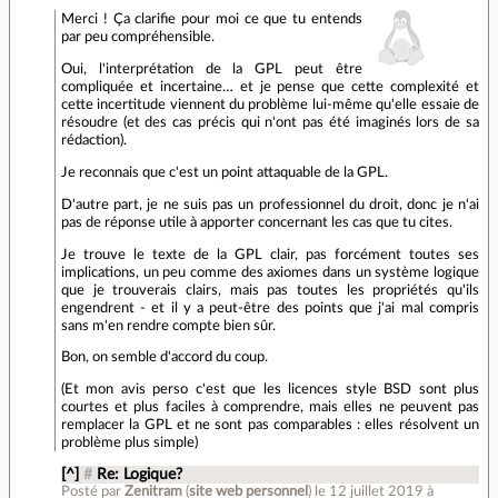
Merci ! Ça clarifie pour moi ce que tu entends
par peu compréhensible.
Oui, l'interprétation de la GPL peut être
compliquée et incertaine… et je pense que cette complexité et
cette incertitude viennent du problème lui-même qu'elle essaie de
résoudre (et des cas précis qui n'ont pas été imaginés lors de sa
rédaction).
Je reconnais que c'est un point attaquable de la GPL.
D'autre part, je ne suis pas un professionnel du droit, donc je n'ai
pas de réponse utile à apporter concernant les cas que tu cites.
Je trouve le texte de la GPL clair, pas forcément toutes ses
implications, un peu comme des axiomes dans un système logique
que je trouverais clairs, mais pas toutes les propriétés qu'ils
engendrent - et il y a peut-être des points que j'ai mal compris
sans m'en rendre compte bien sûr.
Bon, on semble d'accord du coup.
(Et mon avis perso c'est que les licences style BSD sont plus
courtes et plus faciles à comprendre, mais elles ne peuvent pas
remplacer la GPL et ne sont pas comparables : elles résolvent un
problème plus simple)
[^]
#
Re: Logique?
Posté par
Zenitram
(
site web personnel
)
le 12 juillet 2019 à