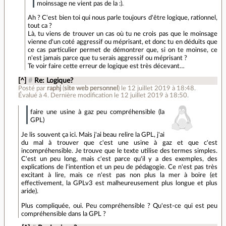
moinssage ne vient pas de la :).
Ah ? C'est bien toi qui nous parle toujours d'être logique, rationnel,
tout ca ?
Là, tu viens de trouver un cas où tu ne crois pas que le moinsage
vienne d'un coté aggressif ou méprisant, et donc tu en déduits que
ce cas particulier permet de démontrer que, si on te moinse, ce
n'est jamais parce que tu serais aggressif ou méprisant ?
Te voir faire cette erreur de logique est très décevant…
[^]
#
Re: Logique?
Posté par
raphj
(
site web personnel
)
le 12 juillet 2019 à 18:48
.
Évalué à
4
.
Dernière modification le 12 juillet 2019 à 18:50.
faire une usine à gaz peu compréhensible (la
GPL)
Je lis souvent ça ici. Mais j'ai beau relire la GPL, j'ai
du mal à trouver que c'est une usine à gaz et que c'est
incompréhensible. Je trouve que le texte utilise des termes simples.
C'est un peu long, mais c'est parce qu'il y a des exemples, des
explications de l'intention et un peu de pédagogie. Ce n'est pas très
excitant à lire, mais ce n'est pas non plus la mer à boire (et
effectivement, la GPLv3 est malheureusement plus longue et plus
aride).
Plus compliquée, oui. Peu compréhensible ? Qu'est-ce qui est peu
compréhensible dans la GPL ?