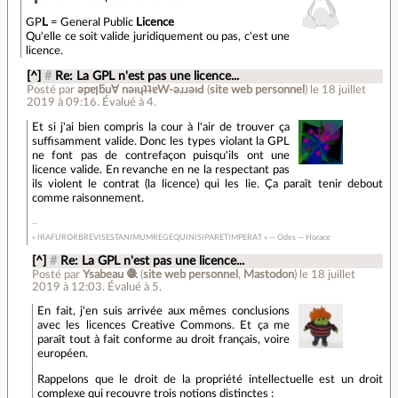
GP
L
= General Public
Licence
Qu'elle ce soit valide juridiquement ou pas, c'est une
licence.
[^]
#
Re: La GPL n'est pas une licence...
Posté par
ǝpɐןƃu∀ nǝıɥʇʇɐW-ǝɹɹǝıԀ
(
site web personnel
)
le 18 juillet
2019 à 09:16
.
Évalué à
4
.
Et si j'ai bien compris la cour à l'air de trouver ça
suffisamment valide. Donc les types violant la GPL
ne font pas de contrefaçon puisqu'ils ont une
licence valide. En revanche en ne la respectant pas
ils violent le contrat (la licence) qui les lie. Ça paraît tenir debout
comme raisonnement.
« IRAFURORBREVISESTANIMUMREGEQUINISIPARETIMPERAT » — Odes — Horace
[^]
#
Re: La GPL n'est pas une licence...
Posté par
Ysabeau 🧶
(
site web personnel
,
Mastodon
)
le 18 juillet
2019 à 12:03
.
Évalué à
5
.
En fait, j'en suis arrivée aux mêmes conclusions
avec les licences Creative Commons. Et ça me
paraît tout à fait conforme au droit français, voire
européen.
Rappelons que le droit de la propriété intellectuelle est un droit
complexe qui recouvre trois notions distinctes :