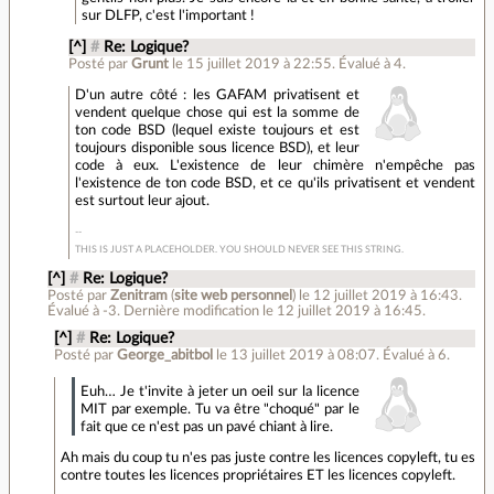
sur DLFP, c'est l'important !
[^]
#
Re: Logique?
Posté par
Grunt
le 15 juillet 2019 à 22:55
.
Évalué à
4
.
D'un autre côté : les GAFAM privatisent et
vendent quelque chose qui est la somme de
ton code BSD (lequel existe toujours et est
toujours disponible sous licence BSD), et leur
code à eux. L'existence de leur chimère n'empêche pas
l'existence de ton code BSD, et ce qu'ils privatisent et vendent
est surtout leur ajout.
THIS IS JUST A PLACEHOLDER. YOU SHOULD NEVER SEE THIS STRING.
[^]
#
Re: Logique?
Posté par
Zenitram
(
site web personnel
)
le 12 juillet 2019 à 16:43
.
Évalué à
-3
.
Dernière modification le 12 juillet 2019 à 16:45.
[^]
#
Re: Logique?
Posté par
George_abitbol
le 13 juillet 2019 à 08:07
.
Évalué à
6
.
Euh… Je t'invite à jeter un oeil sur la licence
MIT par exemple. Tu va être "choqué" par le
fait que ce n'est pas un pavé chiant à lire.
Ah mais du coup tu n'es pas juste contre les licences copyleft, tu es
contre toutes les licences propriétaires ET les licences copyleft.