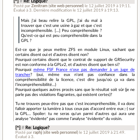
[^]
#
Re: Logique?
Posté par
Zenitram
(
site web personnel
)
le 12 juillet 2019 à 19:11
.
Évalué à
3
.
Dernière modification le 12 juillet 2019 à 19:13.
Mais j'ai beau relire la GPL, j'ai du mal à
trouver que c'est une usine à gaz et que c'est
incompréhensible. […] Peu compréhensible ?
Qu'est-ce qui est peu compréhensible dans la
GPL ?
Est-ce que je peux mettre ZFS en module Linux, sachant que
certains disent oui et d'autres disent non?
Pourquoi certains disent que le contrat de support de GRSecurity
est non conforme à la GPLv2, et d'autres disent que ben si?
Pourquoi
même FSF France n'ose pas demander à un juge de
trancher
? (oui, même eux n'ont pas confiance dans la
compréhensibilité de la licence, c'est dire jusqu'où ça va dans
l’incompréhensibilité…)
Pourquoi quelques autres procès sans que le résultat soit sûr (je ne
parle pas des violations flagrantes, qui existent certes)?
Tu ne trouves peux-être pas que c'est incompréhensible, il va donc
falloir apporter ta lumière à tous ceux pas d'accord entre eux ;-) sur
la GPL… Spoiler: tu ne seras qu'un parmi d'autres qui aura une
analyse "évidente" pas comme l'analyse "évidente" du voisin.
[^]
#
Re: Logique?
Posté par
raphj
(
site web personnel
)
le 12 juillet 2019 à 21:49
.
Évalué à
3
.