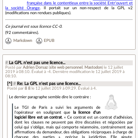
française dans le contentieux entre la société Entr'ouvert et
la société Orange
. Il portait sur un non-respect de la GPL v2
(modifications non rendues publiques).
Ce journal est sous licence CC-0.
(
92 commentaires
).
Markdown
EPUB
#
La GPL n'est pas une licence...
Posté par
Adrien Dorsaz
(
site web personnel
,
Mastodon
)
le 12 juillet
2019 à 08:10
.
Évalué à
-4
.
Dernière modification le 12 juillet 2019 à
08:10.
[^]
#
Re: La GPL n'est pas une licence...
Posté par
ß ß
le 12 juillet 2019 à 09:29
.
Évalué à
4
.
Le dernier paragraphe semble dire le contraire :
Le TGI de Paris a suivi les arguments de
l'opérateur en soulignant que
la licence d'un
logiciel libre est un contrat
. « Ce contrat est un contrat d'adhésion,
dont les clauses ne peuvent pas être discutées et négociées par
celui qui s'oblige, mais qui comporte néanmoins, contrairement aux
affirmations du demandeur, des obligations réciproques à charge de
chacune des parties », précise la juridiction. Elle ajoute,