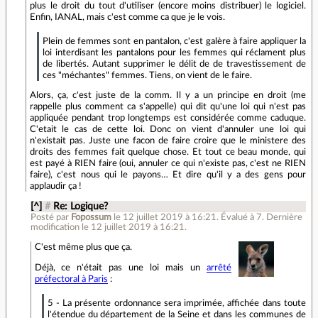
plus le droit du tout d'utiliser (encore moins distribuer) le logiciel.
Enfin, IANAL, mais c'est comme ca que je le vois.
Plein de femmes sont en pantalon, c'est galère à faire appliquer la
loi interdisant les pantalons pour les femmes qui réclament plus
de libertés. Autant supprimer le délit de de travestissement de
ces "méchantes" femmes. Tiens, on vient de le faire.
Alors, ça, c'est juste de la comm. Il y a un principe en droit (me
rappelle plus comment ca s'appelle) qui dit qu'une loi qui n'est pas
appliquée pendant trop longtemps est considérée comme caduque.
C'etait le cas de cette loi. Donc on vient d'annuler une loi qui
n'existait pas. Juste une facon de faire croire que le ministere des
droits des femmes fait quelque chose. Et tout ce beau monde, qui
est payé à RIEN faire (oui, annuler ce qui n'existe pas, c'est ne RIEN
faire), c'est nous qui le payons… Et dire qu'il y a des gens pour
applaudir ça !
[^]
#
Re: Logique?
Posté par
Fopossum
le 12 juillet 2019 à 16:21
.
Évalué à
7
.
Dernière
modification le 12 juillet 2019 à 16:21.
C'est même plus que ça.
Déjà, ce n'était pas une loi mais un
arrêté
préfectoral à Paris
:
5 - La présente ordonnance sera imprimée, affichée dans toute
l'étendue du département de la Seine et dans les communes de