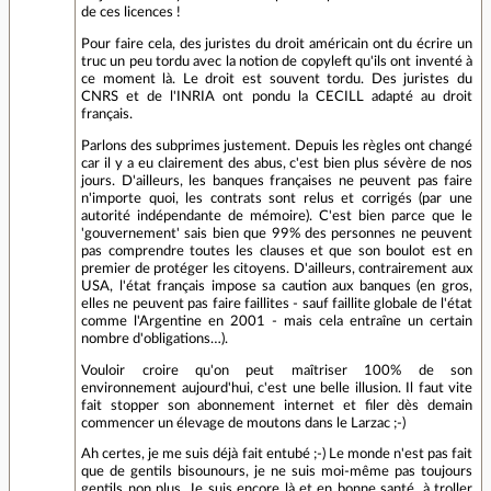
de ces licences !
Pour faire cela, des juristes du droit américain ont du écrire un
truc un peu tordu avec la notion de copyleft qu'ils ont inventé à
ce moment là. Le droit est souvent tordu. Des juristes du
CNRS et de l'INRIA ont pondu la CECILL adapté au droit
français.
Parlons des subprimes justement. Depuis les règles ont changé
car il y a eu clairement des abus, c'est bien plus sévère de nos
jours. D'ailleurs, les banques françaises ne peuvent pas faire
n'importe quoi, les contrats sont relus et corrigés (par une
autorité indépendante de mémoire). C'est bien parce que le
'gouvernement' sais bien que 99% des personnes ne peuvent
pas comprendre toutes les clauses et que son boulot est en
premier de protéger les citoyens. D'ailleurs, contrairement aux
USA, l'état français impose sa caution aux banques (en gros,
elles ne peuvent pas faire faillites - sauf faillite globale de l'état
comme l'Argentine en 2001 - mais cela entraîne un certain
nombre d'obligations…).
Vouloir croire qu'on peut maîtriser 100% de son
environnement aujourd'hui, c'est une belle illusion. Il faut vite
fait stopper son abonnement internet et filer dès demain
commencer un élevage de moutons dans le Larzac ;-)
Ah certes, je me suis déjà fait entubé ;-) Le monde n'est pas fait
que de gentils bisounours, je ne suis moi-même pas toujours
gentils non plus. Je suis encore là et en bonne santé, à troller