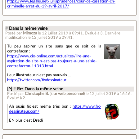
https://www.legalis.net/jurisprudences/cour-de-cassation-ch-
criminelle-arret-du-19-avril-2017/
#
Dans la même veine
Posté par
Mimoza
le 12 juillet 2019 à 09:41
.
Évalué à
3
.
Dernière
modification le 12 juillet 2019 à 09:41.
Tu peu aspirer un site sans que ce soit de la
contrefaçon :
https://www.cio-online.com/actualites/lire-une-
aspiration-de-site-n-est-pas-toujours-a-une-saisie-
contrefaccon-11313.html
Leur illustrateur n’est pas mauvais …
https://twitter.com/fixdessinateur
[^]
#
Re: Dans la même veine
Posté par
Christophe B.
(
site web personnel
)
le 12 juillet 2019 à 16:16
.
Évalué à
2
.
Ah ouais fix est même très bon :
https://www.fix-
dessinateur.com/
EN plus c'est Dredi