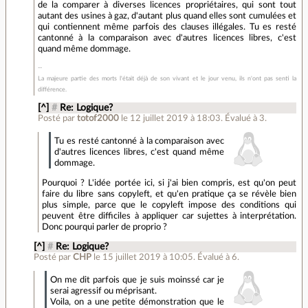
de la comparer à diverses licences propriétaires, qui sont tout
autant des usines à gaz, d'autant plus quand elles sont cumulées et
qui contiennent même parfois des clauses illégales. Tu es resté
cantonné à la comparaison avec d'autres licences libres, c'est
quand même dommage.
La majeure partie des morts l'était déjà de son vivant et le jour venu, ils n'ont pas senti la
différence.
[^]
#
Re: Logique?
Posté par
totof2000
le 12 juillet 2019 à 18:03
.
Évalué à
3
.
Tu es resté cantonné à la comparaison avec
d'autres licences libres, c'est quand même
dommage.
Pourquoi ? L'idée portée ici, si j'ai bien compris, est qu'on peut
faire du libre sans copyleft, et qu'en pratique ça se révèle bien
plus simple, parce que le copyleft impose des conditions qui
peuvent être difficiles à appliquer car sujettes à interprétation.
Donc pourqui parler de proprio ?
[^]
#
Re: Logique?
Posté par
CHP
le 15 juillet 2019 à 10:05
.
Évalué à
6
.
On me dit parfois que je suis moinssé car je
serai agressif ou méprisant.
Voila, on a une petite démonstration que le