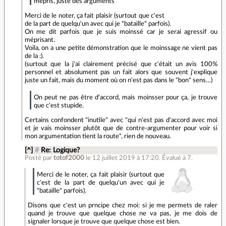
mépris, juste des arguments
Merci de le noter, ça fait plaisir (surtout que c'est
de la part de quelqu'un avec qui je "bataille" parfois).
On me dit parfois que je suis moinssé car je serai agressif ou
méprisant.
Voila, on a une petite démonstration que le moinssage ne vient pas
de la :).
(surtout que la j'ai clairement précisé que c'était un avis 100%
personnel et absolument pas un fait alors que souvent j'explique
juste un fait, mais du moment où on n'est pas dans le "bon" sens…)
On peut ne pas être d'accord, mais moinsser pour ça, je trouve
que c'est stupide.
Certains confondent "inutile" avec "qui n'est pas d'accord avec moi
et je vais moinsser plutôt que de contre-argumenter pour voir si
mon argumentation tient la route", rien de nouveau.
[^]
#
Re: Logique?
Posté par
totof2000
le 12 juillet 2019 à 17:20
.
Évalué à
7
.
Merci de le noter, ça fait plaisir (surtout que
c'est de la part de quelqu'un avec qui je
"bataille" parfois).
Disons que c'est un prncipe chez moi: si je me permets de raler
quand je trouve que quelque chose ne va pas, je me dois de
signaler lorsque je trouve que quelque chose est bien.