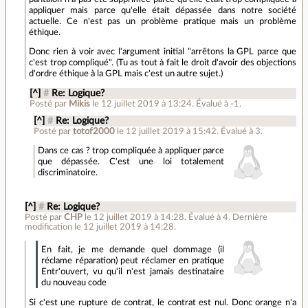
appliquer mais parce qu'elle était dépassée dans notre société
actuelle. Ce n'est pas un problème pratique mais un problème
éthique.
Donc rien à voir avec l'argument initial "arrêtons la GPL parce que
c'est trop compliqué". (Tu as tout à fait le droit d'avoir des objections
d'ordre éthique à la GPL mais c'est un autre sujet.)
[^]
#
Re: Logique?
Posté par
Mikis
le 12 juillet 2019 à 13:24
.
Évalué à
-1
.
[^]
#
Re: Logique?
Posté par
totof2000
le 12 juillet 2019 à 15:42
.
Évalué à
3
.
Dans ce cas ? trop compliquée à appliquer parce
que dépassée. C'est une loi totalement
discriminatoire.
[^]
#
Re: Logique?
Posté par
CHP
le 12 juillet 2019 à 14:28
.
Évalué à
4
.
Dernière
modification le 12 juillet 2019 à 14:28.
En fait, je me demande quel dommage (il
réclame réparation) peut réclamer en pratique
Entr'ouvert, vu qu'il n'est jamais destinataire
du nouveau code
Si c'est une rupture de contrat, le contrat est nul. Donc orange n'a