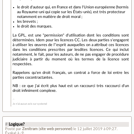
le droit d'auteur qui, en France et dans l'Union européenne (hormis
au Royaume-uni qui copie sur les États-unis), est très protecteur
notamment en matière de droit moral ;
les brevets ;
le droit des marques.
La GPL, est une "permission" d'utilisation dont les conditions sont
déterminées. Idem pour les licences CC. Les deux parties s'engagent
à utiliser les œuvres de l''esprit auxquelles on a attribué ces licences
dans les conditions prescrites par lesdites licences. Ce qui inclut
notamment, le fait, pour les auteurs, de ne pas engager de procédure
judiciaire à partir du moment où les termes de la licence sont
respectées.
Rappelons qu'en droit français, un contrat a force de loi entre les
parties cocontractantes.
NB : ce que j'ai écrit plus haut est un raccourci très raccourci d'un
droit infiniment complexe.
Je n’ai aucun avis sur systemd
#
Logique?
Posté par
Zenitram
(
site web personnel
)
le 12 juillet 2019 à 09:27
.
Évalué à
-9
.