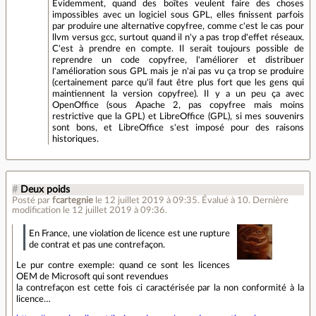
Évidemment, quand des boîtes veulent faire des choses
impossibles avec un logiciel sous GPL, elles finissent parfois
par produire une alternative copyfree, comme c'est le cas pour
llvm versus gcc, surtout quand il n'y a pas trop d'effet réseaux.
C'est à prendre en compte. Il serait toujours possible de
reprendre un code copyfree, l'améliorer et distribuer
l'amélioration sous GPL mais je n'ai pas vu ça trop se produire
(certainement parce qu'il faut être plus fort que les gens qui
maintiennent la version copyfree). Il y a un peu ça avec
OpenOffice (sous Apache 2, pas copyfree mais moins
restrictive que la GPL) et LibreOffice (GPL), si mes souvenirs
sont bons, et LibreOffice s'est imposé pour des raisons
historiques.
#
Deux poids
Posté par
fcartegnie
le 12 juillet 2019 à 09:35
.
Évalué à
10
.
Dernière
modification le 12 juillet 2019 à 09:36.
En France, une violation de licence est une rupture
de contrat et pas une contrefaçon.
Le pur contre exemple: quand ce sont les licences
OEM de Microsoft qui sont revendues
la contrefaçon est cette fois ci caractérisée par la non conformité à la
licence…