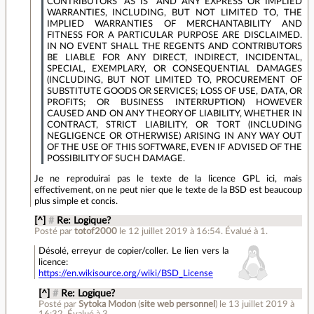
CONTRIBUTORS "AS IS" AND ANY EXPRESS OR IMPLIED
WARRANTIES, INCLUDING, BUT NOT LIMITED TO, THE
IMPLIED WARRANTIES OF MERCHANTABILITY AND
FITNESS FOR A PARTICULAR PURPOSE ARE DISCLAIMED.
IN NO EVENT SHALL THE REGENTS AND CONTRIBUTORS
BE LIABLE FOR ANY DIRECT, INDIRECT, INCIDENTAL,
SPECIAL, EXEMPLARY, OR CONSEQUENTIAL DAMAGES
(INCLUDING, BUT NOT LIMITED TO, PROCUREMENT OF
SUBSTITUTE GOODS OR SERVICES; LOSS OF USE, DATA, OR
PROFITS; OR BUSINESS INTERRUPTION) HOWEVER
CAUSED AND ON ANY THEORY OF LIABILITY, WHETHER IN
CONTRACT, STRICT LIABILITY, OR TORT (INCLUDING
NEGLIGENCE OR OTHERWISE) ARISING IN ANY WAY OUT
OF THE USE OF THIS SOFTWARE, EVEN IF ADVISED OF THE
POSSIBILITY OF SUCH DAMAGE.
Je ne reproduirai pas le texte de la licence GPL ici, mais
effectivement, on ne peut nier que le texte de la BSD est beaucoup
plus simple et concis.
[^]
#
Re: Logique?
Posté par
totof2000
le 12 juillet 2019 à 16:54
.
Évalué à
1
.
Désolé, erreyur de copier/coller. Le lien vers la
licence:
https://en.wikisource.org/wiki/BSD_License
[^]
#
Re: Logique?
Posté par
Sytoka Modon
(
site web personnel
)
le 13 juillet 2019 à
16:32
.
Évalué à
3
.