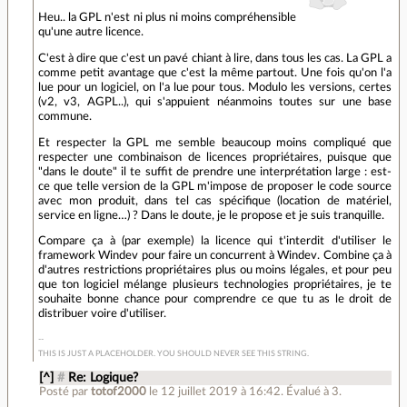
Heu.. la GPL n'est ni plus ni moins compréhensible
qu'une autre licence.
C'est à dire que c'est un pavé chiant à lire, dans tous les cas. La GPL a
comme petit avantage que c'est la même partout. Une fois qu'on l'a
lue pour un logiciel, on l'a lue pour tous. Modulo les versions, certes
(v2, v3, AGPL..), qui s'appuient néanmoins toutes sur une base
commune.
Et respecter la GPL me semble beaucoup moins compliqué que
respecter une combinaison de licences propriétaires, puisque que
"dans le doute" il te suffit de prendre une interprétation large : est-
ce que telle version de la GPL m'impose de proposer le code source
avec mon produit, dans tel cas spécifique (location de matériel,
service en ligne…) ? Dans le doute, je le propose et je suis tranquille.
Compare ça à (par exemple) la licence qui t'interdit d'utiliser le
framework Windev pour faire un concurrent à Windev. Combine ça à
d'autres restrictions propriétaires plus ou moins légales, et pour peu
que ton logiciel mélange plusieurs technologies propriétaires, je te
souhaite bonne chance pour comprendre ce que tu as le droit de
distribuer voire d'utiliser.
THIS IS JUST A PLACEHOLDER. YOU SHOULD NEVER SEE THIS STRING.
[^]
#
Re: Logique?
Posté par
totof2000
le 12 juillet 2019 à 16:42
.
Évalué à
3
.