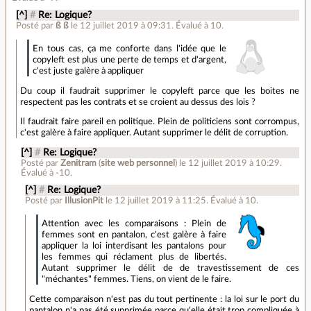
[^]
#
Re: Logique?
Posté par
ß ß
le 12 juillet 2019 à 09:31
.
Évalué à
10
.
En tous cas, ça me conforte dans l'idée que le
copyleft est plus une perte de temps et d'argent,
c'est juste galère à appliquer
Du coup il faudrait supprimer le copyleft parce que les boites ne
respectent pas les contrats et se croient au dessus des lois ?
Il faudrait faire pareil en politique. Plein de politiciens sont corrompus,
c'est galère à faire appliquer. Autant supprimer le délit de corruption.
[^]
#
Re: Logique?
Posté par
Zenitram
(
site web personnel
)
le 12 juillet 2019 à 10:29
.
Évalué à
-10
.
[^]
#
Re: Logique?
Posté par
IllusionPit
le 12 juillet 2019 à 11:25
.
Évalué à
10
.
Attention avec les comparaisons : Plein de
femmes sont en pantalon, c'est galère à faire
appliquer la loi interdisant les pantalons pour
les femmes qui réclament plus de libertés.
Autant supprimer le délit de de travestissement de ces
"méchantes" femmes. Tiens, on vient de le faire.
Cette comparaison n'est pas du tout pertinente : la loi sur le port du
pantalon n'a pas été supprimée parce qu'elle était trop compliquée à