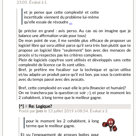
23:05
.
Évalué à
1
.
et je pense que cette complexité et cette
incertitude viennent du problème lui-même
qu'elle essaie de résoudre
…
(je précise en grand : avis perso. Au cas où on imagine que je
balance une affirmation vraie pour tous)
De mon point de vue, il me semble plus efficace de proposer un
logiciel libre qui sera utilisé parce qu'il sera très bon plutôt que te
propose un logiciel libre "seulement" bon avec des menaces de
procès si tu respectes pas les critères complexes.
Plein de logiciels copyfree sont utilisés et développés sans cette
complexité de licence car ils sont utiles.
Bref, je préfère me focaliser sur la technique et qu'on utilise
et/ou adapte un produit parce qu'il est bon, pas sous la contrainte
avec du temps passé avec des avocats.
Bref, cette complexité en vaut-elle le prix (financier et humain)?
On ne tranchera pas la question ce soir ;-), et pour le moment les
2 cohabitent, à long terme que le meilleur gagne.
[^]
#
Re: Logique?
Posté par
jyes
le 13 juillet 2019 à 08:54
.
Évalué à
3
.
pour le moment les 2 cohabitent, à long
terme que le meilleur gagne.
Et vu l’engouement de grosses boites pour