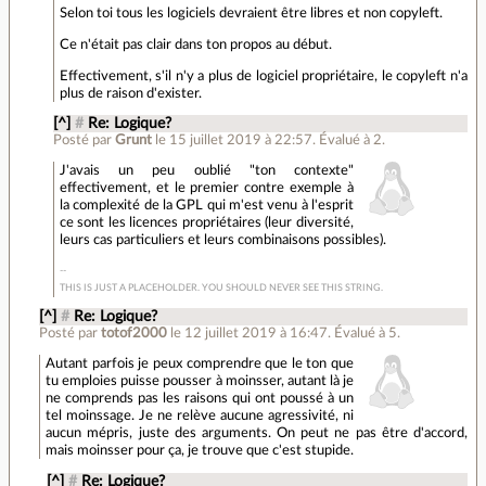
Selon toi tous les logiciels devraient être libres et non copyleft.
Ce n'était pas clair dans ton propos au début.
Effectivement, s'il n'y a plus de logiciel propriétaire, le copyleft n'a
plus de raison d'exister.
[^]
#
Re: Logique?
Posté par
Grunt
le 15 juillet 2019 à 22:57
.
Évalué à
2
.
J'avais un peu oublié "ton contexte"
effectivement, et le premier contre exemple à
la complexité de la GPL qui m'est venu à l'esprit
ce sont les licences propriétaires (leur diversité,
leurs cas particuliers et leurs combinaisons possibles).
THIS IS JUST A PLACEHOLDER. YOU SHOULD NEVER SEE THIS STRING.
[^]
#
Re: Logique?
Posté par
totof2000
le 12 juillet 2019 à 16:47
.
Évalué à
5
.
Autant parfois je peux comprendre que le ton que
tu emploies puisse pousser à moinsser, autant là je
ne comprends pas les raisons qui ont poussé à un
tel moinssage. Je ne relève aucune agressivité, ni
aucun mépris, juste des arguments. On peut ne pas être d'accord,
mais moinsser pour ça, je trouve que c'est stupide.
[^]
#
Re: Logique?