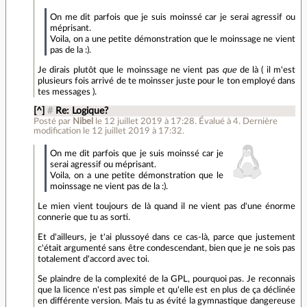
On me dit parfois que je suis moinssé car je serai agressif ou
méprisant.
Voila, on a une petite démonstration que le moinssage ne vient
pas de la :).
Je dirais plutôt que le moinssage ne vient pas
que
de là ( il m'est
plusieurs fois arrivé de te moinsser juste pour le ton employé dans
tes messages ).
[^]
#
Re: Logique?
Posté par
Nibel
le 12 juillet 2019 à 17:28
.
Évalué à
4
.
Dernière
modification le 12 juillet 2019 à 17:32.
On me dit parfois que je suis moinssé car je
serai agressif ou méprisant.
Voila, on a une petite démonstration que le
moinssage ne vient pas de la :).
Le mien vient toujours de là quand il ne vient pas d'une énorme
connerie que tu as sorti.
Et d'ailleurs, je t'ai plussoyé dans ce cas-là, parce que justement
c'était argumenté sans être condescendant, bien que je ne sois pas
totalement d'accord avec toi.
Se plaindre de la complexité de la GPL, pourquoi pas. Je reconnais
que la licence n'est pas simple et qu'elle est en plus de ça déclinée
en différente version. Mais tu as évité la gymnastique dangereuse