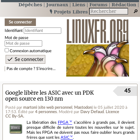
Dépêches
Journaux
Liens
Forums
Rédaction
🎙️ Projets Libres
Se connecter
Identifiant
Mot de passe
Connexion automatique
Pas de compte ? S’inscrire…
45
Google libère les ASIC avec un PDK
open source en 130 nm
Posté par
martoni
(
site web personnel
,
Mastodon
)
le 05 juillet 2020 à
17:53
.
Édité par
4 personnes
.
Modéré par
Davy Defaud
.
Licence
CC By‑SA.
La libération des
FPGA
s’accélère à grands pas, il devient
presque difficile de suivre toutes les nouvelles sur le sujet.
Mais les FPGA ne doivent pas nous faire oublier leurs grands
frères que sont les
ASIC
.