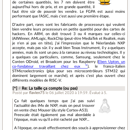
de certaines quantités, les 7 nm doivent être
aujourd'hui hors de prix, et en grande quantité, il
faut être sûr de pouvoir les vendre. Le FGPA est aussi moins
performant que l'ASIC, mais c'est aussi une première étape.
D'autre part, rares sont les fabricants de processeurs qui veulent
bien vendre leurs processeurs en petite quantité pour des cartes de
hackers. En ARM, on doit trouvé 3 ou 4 marques sur celles-ci
(AllWinner, AMLogic, RockChip (peut-être MediaTek et Realtek, mais
je n'en ai pas en tête), j'ai l'impression que le Néerlandais NXP
accepte, mais pas sûr. il y avait bien Texas Instrument, il y a quelques
années, mais ils sont un peu à la ramasse au niveau technologies. Il y
a quelques cas particuliers, comme, Samsung, seulement chez le
Coréen ODroid, et Broadcom pour les Raspberry (
Eben Upton, un
co-fondateur travaillant chez eux
), le franco-italien
STMicroelectronics (plus pour ses microcontrôleurs STM32 qui
dominent largement ce marché), et après c'est plus ouvert chez
différents modèles de RISC-V.
[^]
#
Re: La taille ça compte (ou pas)
Posté par
flavien75
le 06 juillet 2020 à 19:59
.
Évalué à
5
.
Ça fait quelques temps que j'ai pas suivi
l'actualité des iMx de NXP, mais on peut trouver
en vente chez Mouser (du style Cortex-A53).
Freescale était également pas mal abordable à
l'époque, mais vu qu'il a été racheté par NXP…
A l'époque, on avait effectivement des soucis à approvisionner chez