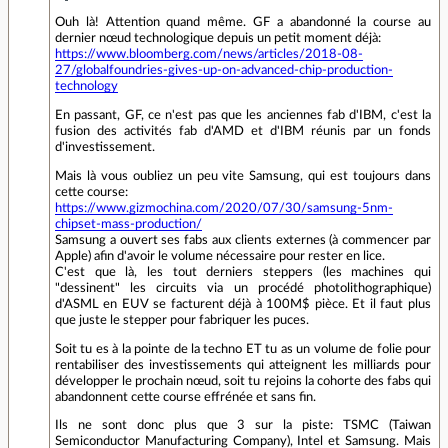
Ouh là! Attention quand même. GF a abandonné la course au
dernier nœud technologique depuis un petit moment déjà:
https://www.bloomberg.com/news/articles/2018-08-
27/globalfoundries-gives-up-on-advanced-chip-production-
technology
En passant, GF, ce n'est pas que les anciennes fab d'IBM, c'est la
fusion des activités fab d'AMD et d'IBM réunis par un fonds
d'investissement.
Mais là vous oubliez un peu vite Samsung, qui est toujours dans
cette course:
https://www.gizmochina.com/2020/07/30/samsung-5nm-
chipset-mass-production/
Samsung a ouvert ses fabs aux clients externes (à commencer par
Apple) afin d'avoir le volume nécessaire pour rester en lice.
C'est que là, les tout derniers steppers (les machines qui
"dessinent" les circuits via un procédé photolithographique)
d'ASML en EUV se facturent déjà à 100M$ pièce. Et il faut plus
que juste le stepper pour fabriquer les puces.
Soit tu es à la pointe de la techno ET tu as un volume de folie pour
rentabiliser des investissements qui atteignent les milliards pour
développer le prochain nœud, soit tu rejoins la cohorte des fabs qui
abandonnent cette course effrénée et sans fin.
Ils ne sont donc plus que 3 sur la piste: TSMC (Taiwan
Semiconductor Manufacturing Company), Intel et Samsung. Mais