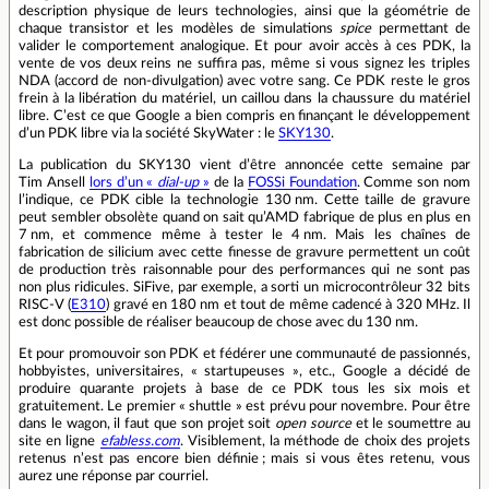
description physique de leurs technologies, ainsi que la géométrie de
chaque transistor et les modèles de simulations
spice
permettant de
valider le comportement analogique. Et pour avoir accès à ces PDK, la
vente de vos deux reins ne suffira pas, même si vous signez les triples
NDA (accord de non‑divulgation) avec votre sang. Ce PDK reste le gros
frein à la libération du matériel, un caillou dans la chaussure du matériel
libre. C’est ce que Google a bien compris en finançant le développement
d’un PDK libre via la société SkyWater : le
SKY130
.
La publication du SKY130 vient d’être annoncée cette semaine par
Tim Ansell
lors d’un «
dial‑up
»
de la
FOSSi Foundation
. Comme son nom
l’indique, ce PDK cible la technologie 130 nm. Cette taille de gravure
peut sembler obsolète quand on sait qu’AMD fabrique de plus en plus en
7 nm, et commence même à tester le 4 nm. Mais les chaînes de
fabrication de silicium avec cette finesse de gravure permettent un coût
de production très raisonnable pour des performances qui ne sont pas
non plus ridicules. SiFive, par exemple, a sorti un microcontrôleur 32 bits
RISC‑V (
E310
) gravé en 180 nm et tout de même cadencé à 320 MHz. Il
est donc possible de réaliser beaucoup de chose avec du 130 nm.
Et pour promouvoir son PDK et fédérer une communauté de passionnés,
hobbyistes, universitaires, « startupeuses », etc., Google a décidé de
produire quarante projets à base de ce PDK tous les six mois et
gratuitement. Le premier « shuttle » est prévu pour novembre. Pour être
dans le wagon, il faut que son projet soit
open source
et le soumettre au
site en ligne
efabless.com
. Visiblement, la méthode de choix des projets
retenus n’est pas encore bien définie ; mais si vous êtes retenu, vous
aurez une réponse par courriel.