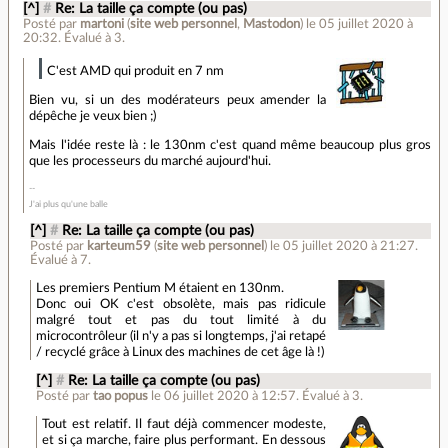
[^]
#
Re: La taille ça compte (ou pas)
Posté par
martoni
(
site web personnel
,
Mastodon
)
le 05 juillet 2020 à
20:32
.
Évalué à
3
.
C'est AMD qui produit en 7 nm
Bien vu, si un des modérateurs peux amender la
dépêche je veux bien ;)
Mais l'idée reste là : le 130nm c'est quand même beaucoup plus gros
que les processeurs du marché aujourd'hui.
J'ai plus qu'une balle
[^]
#
Re: La taille ça compte (ou pas)
Posté par
karteum59
(
site web personnel
)
le 05 juillet 2020 à 21:27
.
Évalué à
7
.
Les premiers Pentium M étaient en 130nm.
Donc oui OK c'est obsolète, mais pas ridicule
malgré tout et pas du tout limité à du
microcontrôleur (il n'y a pas si longtemps, j'ai retapé
/ recyclé grâce à Linux des machines de cet âge là !)
[^]
#
Re: La taille ça compte (ou pas)
Posté par
tao popus
le 06 juillet 2020 à 12:57
.
Évalué à
3
.
Tout est relatif. Il faut déjà commencer modeste,
et si ça marche, faire plus performant. En dessous