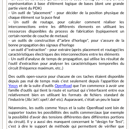
représentation à base d'élément logique de bases (dont une grande
partie vient du PDK)
- Un outil de "placement" - pour décider de la position physique de
chaque élément sur la puce final
- Un outil de routage, pour calculer comment réaliser les
interconnections entre les différents élements en utilisant les
ressources disponibles du process de fabrication (typiquement un
certain nombe de couche de metaux)
- un outils de construction d'"arbre d'horloge", pour s'assure de la
bonne propagation des signaus d'horloge
- un outil d'"extraction" - pour extraire (après placement et routage) les
caractéristiques électriques des interconnections entre les éléments
- Un outil d'analyse de temps de propagation, qui utilise les résultat de
l'outil d'extraction pour analyser les caractéristiques temporelles du
circuit (fréquence maximum, etc..)
Des outils open-source pour chacune de ces taches étaient disponible
depuis pas mal de temps mais c'est seulement depuis l'apparition de
Yosys
et de la suite d'outils
OpenRoad
que l'on commence à avoir une
famille d'outils qui tient la route et surtout qui s'interfacent entre eux
relativement bien en utilisant les formats de fichiers standard de
l'industrie (.lib/.lef/.spef/.def etc). Auparavant, c'était un peu le bazar
Néanmoins, les outils comme Yosys et la suite OpenRoad sont loin de
supporter toutes les possibilités des outils commerciaux (par exemple
la possibilité d'avoir des tensions différentes dans différentes portions
du circuit). Il y a aussi des manquent concernant le "design for Test",
c'est à dire le support de méthode qui permettent de vérifier que