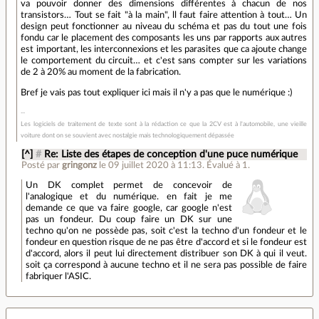
va pouvoir donner des dimensions différentes à chacun de nos
transistors… Tout se fait "à la main", ll faut faire attention à tout… Un
design peut fonctionner au niveau du schéma et pas du tout une fois
fondu car le placement des composants les uns par rapports aux autres
est important, les interconnexions et les parasites que ca ajoute change
le comportement du circuit… et c'est sans compter sur les variations
de 2 à 20% au moment de la fabrication.
Bref je vais pas tout expliquer ici mais il n'y a pas que le numérique :)
Les logiciels de traitement de texte sont à la rédaction ce que la 2CV est à l'automobile, une vieille
voiture dont on se souvient avec nostalgie mais technologiquement dépassée
[^]
#
Re: Liste des étapes de conception d'une puce numérique
Posté par
gringonz
le 09 juillet 2020 à 11:13
.
Évalué à
1
.
Un DK complet permet de concevoir de
l'analogique et du numérique. en fait je me
demande ce que va faire google, car google n'est
pas un fondeur. Du coup faire un DK sur une
techno qu'on ne possède pas, soit c'est la techno d'un fondeur et le
fondeur en question risque de ne pas être d'accord et si le fondeur est
d'accord, alors il peut lui directement distribuer son DK à qui il veut.
soit ça correspond à aucune techno et il ne sera pas possible de faire
fabriquer l'ASIC.