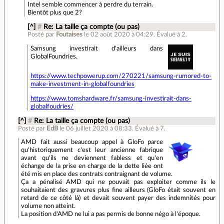
Intel semble commencer à perdre du terrain.
Bientôt plus que 2?
[^]
#
Re: La taille ça compte (ou pas)
Posté par
Foutaises
le 02 août 2020 à 04:29
.
Évalué à
2
.
Samsung investirait d'ailleurs dans
GlobalFoundries.
https://www.techpowerup.com/270221/samsung-rumored-to-
make-investment-in-globalfoundries
https://www.tomshardware.fr/samsung-investirait-dans-
globalfoudries/
[^]
#
Re: La taille ça compte (ou pas)
Posté par
EdB
le 06 juillet 2020 à 08:33
.
Évalué à
7
.
AMD fait aussi beaucoup appel à GloFo parce
qu'historiquement c'est leur ancienne fabrique
avant qu'ils ne deviennent fabless et qu'en
échange de la prise en charge de la dette liée ont
été mis en place des contrats contraignant de volume.
Ça a pénalisé AMD qui ne pouvait pas exploiter comme ils le
souhaitaient des gravures plus fine ailleurs (GloFo était souvent en
retard de ce côté là) et devait souvent payer des indemnités pour
volume non atteint.
La position d'AMD ne lui a pas permis de bonne négo à l'époque.