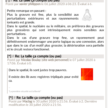
[^]
#
Re: La taille ça compte (ou pas)
Posté par
xavier philippon
le 06 juillet 2020 à 06:23
.
Évalué à
6
.
Petite remarque en passant :
Plus la gravure est fine, plus la sensibilité aux
perturbations extérieures et aux rayonnements
ionisants est grande.
Dans le spatial, le nucléaire ou le militaire, on préfèrera des gravures
plus grossières qui sont intrinsèquement moins sensibles aux
perturbations.
Dans le cas d'une gravure trop fine, un rayonnement peut
définitivement endommager une porte logique ou une connexion, alors
que dans le cas d'un motif plus grossier, la détérioration sera partielle
et le circuit restera fonctionnel.
[^]
#
Re: La taille ça compte (ou pas)
Posté par
Nicolas Boulay
(
site web personnel
)
le 07 juillet 2020 à
17:06
.
Évalué à
0
.
Dans le spatial, ils sont justes trop pauvres.
Il existe des lib avec registres tripliqués pour evité
ca.
"La première sécurité est la liberté"
[^]
#
Re: La taille ça compte (ou pas)
Posté par
Maclag
le 30 juillet 2020 à 21:56
.
Évalué à
2
.
Dernière
modification le 30 juillet 2020 à 21:56.