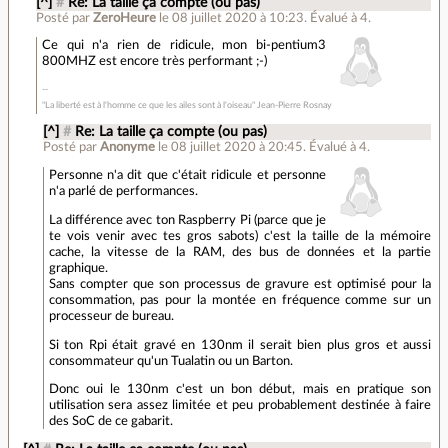
[^]
#
Re: La taille ça compte (ou pas)
Posté par
ZeroHeure
le 08 juillet 2020 à 10:23
.
Évalué à
4
.
Ce qui n'a rien de ridicule, mon bi-pentium3
800MHZ est encore très performant ;-)
"La liberté est à l'homme ce que les ailes sont à l'oiseau" Jean-Pierre Rosnay
[^]
#
Re: La taille ça compte (ou pas)
Posté par
Anonyme
le 08 juillet 2020 à 20:45
.
Évalué à
4
.
Personne n'a dit que c'était ridicule et personne
n'a parlé de performances.
La différence avec ton Raspberry Pi (parce que je
te vois venir avec tes gros sabots) c'est la taille de la mémoire
cache, la vitesse de la RAM, des bus de données et la partie
graphique.
Sans compter que son processus de gravure est optimisé pour la
consommation, pas pour la montée en fréquence comme sur un
processeur de bureau.
Si ton Rpi était gravé en 130nm il serait bien plus gros et aussi
consommateur qu'un Tualatin ou un Barton.
Donc oui le 130nm c'est un bon début, mais en pratique son
utilisation sera assez limitée et peu probablement destinée à faire
des SoC de ce gabarit.