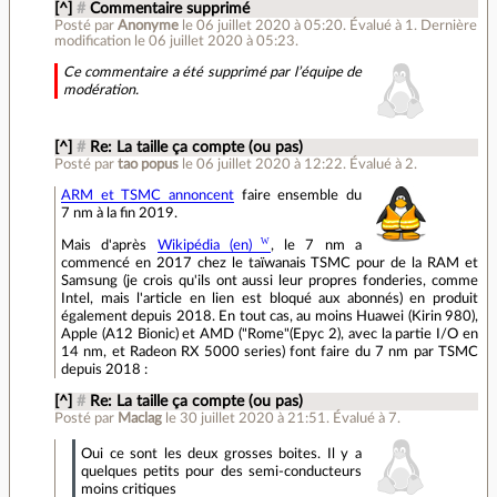
[^]
#
Commentaire supprimé
Posté par
Anonyme
le 06 juillet 2020 à 05:20
.
Évalué à
1
.
Dernière
modification le 06 juillet 2020 à 05:23.
Ce commentaire a été supprimé par l’équipe de
modération.
[^]
#
Re: La taille ça compte (ou pas)
Posté par
tao popus
le 06 juillet 2020 à 12:22
.
Évalué à
2
.
ARM et TSMC annoncent
faire ensemble du
7 nm à la fin 2019.
Mais d'après
Wikipédia (en)
, le 7 nm a
commencé en 2017 chez le taïwanais TSMC pour de la RAM et
Samsung (je crois qu'ils ont aussi leur propres fonderies, comme
Intel, mais l'article en lien est bloqué aux abonnés) en produit
également depuis 2018. En tout cas, au moins Huawei (Kirin 980),
Apple (A12 Bionic) et AMD ("Rome"(Epyc 2), avec la partie I/O en
14 nm, et Radeon RX 5000 series) font faire du 7 nm par TSMC
depuis 2018 :
[^]
#
Re: La taille ça compte (ou pas)
Posté par
Maclag
le 30 juillet 2020 à 21:51
.
Évalué à
7
.
Oui ce sont les deux grosses boites. Il y a
quelques petits pour des semi-conducteurs
moins critiques