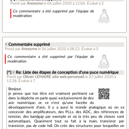
Posté par
Anonyme
le 06 juillet 2020 à 12:06
.
Évalué à
2
.
Ce commentaire a été supprimé par l’équipe de
modération.
#
Commentaire supprimé
Posté par
Anonyme
le 06 juillet 2020 à 08:23
.
Évalué à
3
.
Ce commentaire a été supprimé par l’équipe de
modération.
[^]
#
Re: Liste des étapes de conception d'une puce numérique
Posté par
Olivier LEMAIRE
(
site web personnel
)
le 07 juillet 2020 à
12:38
.
Évalué à
7
.
Bonjour,
je pense que ton titre est vraiment pertinent car
dans la dépêche on parle quasi exclusivement de dev
asic numérique; or, ce n'est qu'une facette du
développement d'asic. Il y a aussi le monde analogique où on va
concevoir des amplificateurs, des PLLs, des ADC, des références de
tension, des bandgap par exemple et où la très peu de choses sont
automatiques. Quasiment tout se fait à la main, transistor par
transistor, pas de code hdl. On crée des structures pour lesquelles on