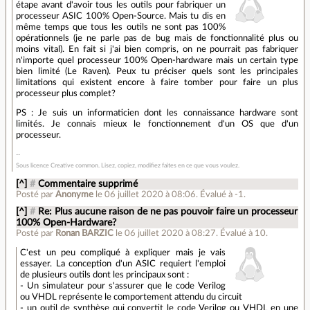
étape avant d'avoir tous les outils pour fabriquer un
processeur ASIC 100% Open-Source. Mais tu dis en
même temps que tous les outils ne sont pas 100%
opérationnels (je ne parle pas de bug mais de fonctionnalité plus ou
moins vital). En fait si j'ai bien compris, on ne pourrait pas fabriquer
n'importe quel processeur 100% Open-hardware mais un certain type
bien limité (Le Raven). Peux tu préciser quels sont les principales
limitations qui existent encore à faire tomber pour faire un plus
processeur plus complet?
PS : Je suis un informaticien dont les connaissance hardware sont
limités. Je connais mieux le fonctionnement d'un OS que d'un
processeur.
Sous licence Creative common. Lisez, copiez, modifiez faites en ce que vous voulez.
[^]
#
Commentaire supprimé
Posté par
Anonyme
le 06 juillet 2020 à 08:06
.
Évalué à
-1
.
[^]
#
Re: Plus aucune raison de ne pas pouvoir faire un processeur
100% Open-Hardware?
Posté par
Ronan BARZIC
le 06 juillet 2020 à 08:27
.
Évalué à
10
.
C'est un peu compliqué à expliquer mais je vais
essayer. La conception d'un ASIC requiert l'emploi
de plusieurs outils dont les principaux sont :
- Un simulateur pour s'assurer que le code Verilog
ou VHDL représente le comportement attendu du circuit
- un outil de synthèse qui convertit le code Verilog ou VHDL en une