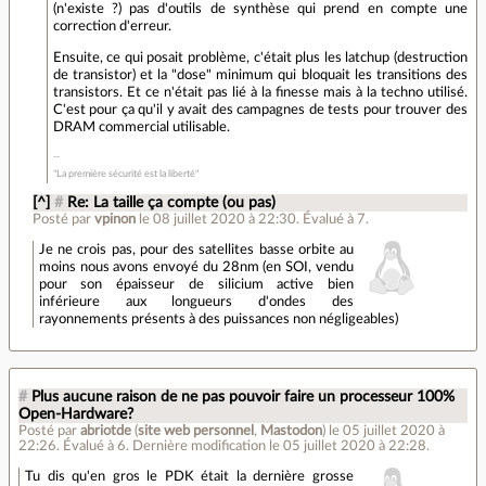
(n'existe ?) pas d'outils de synthèse qui prend en compte une
correction d'erreur.
Ensuite, ce qui posait problème, c'était plus les latchup (destruction
de transistor) et la "dose" minimum qui bloquait les transitions des
transistors. Et ce n'était pas lié à la finesse mais à la techno utilisé.
C'est pour ça qu'il y avait des campagnes de tests pour trouver des
DRAM commercial utilisable.
"La première sécurité est la liberté"
[^]
#
Re: La taille ça compte (ou pas)
Posté par
vpinon
le 08 juillet 2020 à 22:30
.
Évalué à
7
.
Je ne crois pas, pour des satellites basse orbite au
moins nous avons envoyé du 28nm (en SOI, vendu
pour son épaisseur de silicium active bien
inférieure aux longueurs d'ondes des
rayonnements présents à des puissances non négligeables)
#
Plus aucune raison de ne pas pouvoir faire un processeur 100%
Open-Hardware?
Posté par
abriotde
(
site web personnel
,
Mastodon
)
le 05 juillet 2020 à
22:26
.
Évalué à
6
.
Dernière modification le 05 juillet 2020 à 22:28.
Tu dis qu'en gros le PDK était la dernière grosse