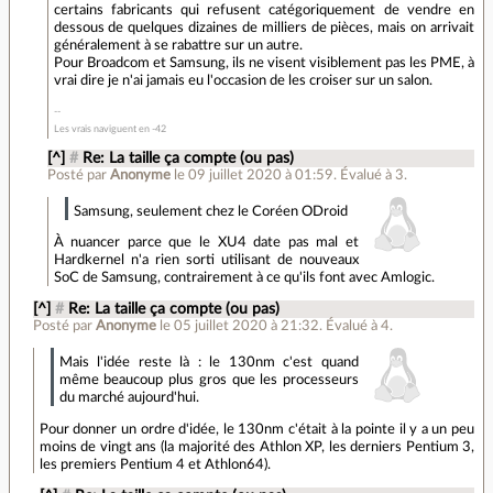
certains fabricants qui refusent catégoriquement de vendre en
dessous de quelques dizaines de milliers de pièces, mais on arrivait
généralement à se rabattre sur un autre.
Pour Broadcom et Samsung, ils ne visent visiblement pas les PME, à
vrai dire je n'ai jamais eu l'occasion de les croiser sur un salon.
Les vrais naviguent en -42
[^]
#
Re: La taille ça compte (ou pas)
Posté par
Anonyme
le 09 juillet 2020 à 01:59
.
Évalué à
3
.
Samsung, seulement chez le Coréen ODroid
À nuancer parce que le XU4 date pas mal et
Hardkernel n'a rien sorti utilisant de nouveaux
SoC de Samsung, contrairement à ce qu'ils font avec Amlogic.
[^]
#
Re: La taille ça compte (ou pas)
Posté par
Anonyme
le 05 juillet 2020 à 21:32
.
Évalué à
4
.
Mais l'idée reste là : le 130nm c'est quand
même beaucoup plus gros que les processeurs
du marché aujourd'hui.
Pour donner un ordre d'idée, le 130nm c'était à la pointe il y a un peu
moins de vingt ans (la majorité des Athlon XP, les derniers Pentium 3,
les premiers Pentium 4 et Athlon64).