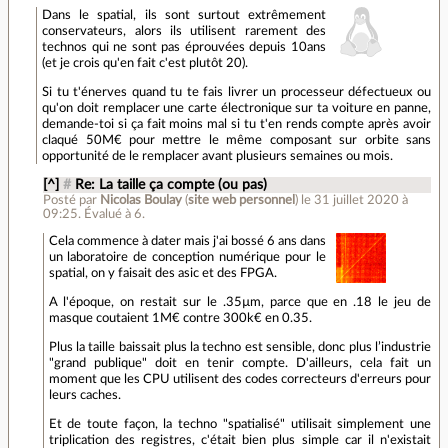
Dans le spatial, ils sont surtout extrêmement
conservateurs, alors ils utilisent rarement des
technos qui ne sont pas éprouvées depuis 10ans
(et je crois qu'en fait c'est plutôt 20).
Si tu t'énerves quand tu te fais livrer un processeur défectueux ou
qu'on doit remplacer une carte électronique sur ta voiture en panne,
demande-toi si ça fait moins mal si tu t'en rends compte après avoir
claqué 50M€ pour mettre le même composant sur orbite sans
opportunité de le remplacer avant plusieurs semaines ou mois.
[^]
#
Re: La taille ça compte (ou pas)
Posté par
Nicolas Boulay
(
site web personnel
)
le 31 juillet 2020 à
09:25
.
Évalué à
6
.
Cela commence à dater mais j'ai bossé 6 ans dans
un laboratoire de conception numérique pour le
spatial, on y faisait des asic et des FPGA.
A l'époque, on restait sur le .35µm, parce que en .18 le jeu de
masque coutaient 1M€ contre 300k€ en 0.35.
Plus la taille baissait plus la techno est sensible, donc plus l’industrie
"grand publique" doit en tenir compte. D'ailleurs, cela fait un
moment que les CPU utilisent des codes correcteurs d'erreurs pour
leurs caches.
Et de toute façon, la techno "spatialisé" utilisait simplement une
triplication des registres, c'était bien plus simple car il n'existait