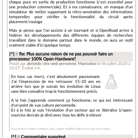
chaque puce en sortie de production fonctionne (c'est essentiel pour
une production commerciale). Et à ma connaissance, on manque d'un
simulateur de netlist supportant la rétro-annotation des informations
temporelles pour vérifier la fonctionnalité du circuit après
placement/routage
Mais je pense que l'on assiste à un tournant et si OpenRoad arrive à
fédérer les développements des différents équipes de recherches
travaillant dans le domaine partout dans le monde, on aura un outil
vraiment viable d'ici quelque temps.
[^]
#
Re: Plus aucune raison de ne pas pouvoir faire un
processeur 100% Open-Hardware?
Posté par
abriotde
(
site web personnel
,
Mastodon
)
le 06 juillet 2020 à
10:27
.
Évalué à
4
.
En tous cas merci, c'est absolument passionnant.
J'ai l'impression de me retrouver 15-20 ans en
arrière lors que je suivais les évolution de Linux
sans bien connaître trop le fonctionnement précis.
A la fois j'apprends comment ça fonctionne, ce qui est intéressant
d'un point de vue culture personnelle.
Et à la fois je suis l'évolution d'un secteur qui se libéralise (s'open-
sourcise devrais-je dire) avec tous les défis à relever.
Sous licence Creative common. Lisez, copiez, modifiez faites en ce que vous voulez.
[^]
#
Commentaire supprimé