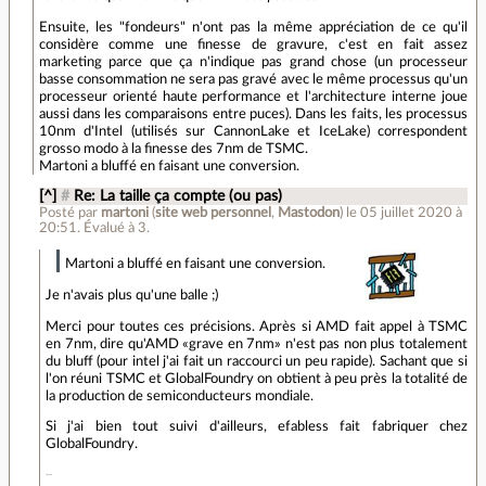
Ensuite, les "fondeurs" n'ont pas la même appréciation de ce qu'il
considère comme une finesse de gravure, c'est en fait assez
marketing parce que ça n'indique pas grand chose (un processeur
basse consommation ne sera pas gravé avec le même processus qu'un
processeur orienté haute performance et l'architecture interne joue
aussi dans les comparaisons entre puces). Dans les faits, les processus
10nm d'Intel (utilisés sur CannonLake et IceLake) correspondent
grosso modo à la finesse des 7nm de TSMC.
Martoni a bluffé en faisant une conversion.
[^]
#
Re: La taille ça compte (ou pas)
Posté par
martoni
(
site web personnel
,
Mastodon
)
le 05 juillet 2020 à
20:51
.
Évalué à
3
.
Martoni a bluffé en faisant une conversion.
Je n'avais plus qu'une balle ;)
Merci pour toutes ces précisions. Après si AMD fait appel à TSMC
en 7nm, dire qu'AMD «grave en 7nm» n'est pas non plus totalement
du bluff (pour intel j'ai fait un raccourci un peu rapide). Sachant que si
l'on réuni TSMC et GlobalFoundry on obtient à peu près la totalité de
la production de semiconducteurs mondiale.
Si j'ai bien tout suivi d'ailleurs, efabless fait fabriquer chez
GlobalFoundry.