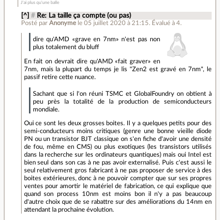
J'ai plus qu'une balle
[^]
#
Re: La taille ça compte (ou pas)
Posté par
Anonyme
le 05 juillet 2020 à 21:15
.
Évalué à
4
.
dire qu'AMD «grave en 7nm» n'est pas non
plus totalement du bluff
En fait on devrait dire qu'AMD «fait graver» en
7nm, mais la plupart du temps je lis "Zen2 est gravé en 7nm", le
passif retire cette nuance.
Sachant que si l'on réuni TSMC et GlobalFoundry on obtient à
peu près la totalité de la production de semiconducteurs
mondiale.
Oui ce sont les deux grosses boites. Il y a quelques petits pour des
semi-conducteurs moins critiques (genre une bonne vieille diode
PN ou un transistor BJT classique on s'en fiche d'avoir une densité
de fou, même en CMS) ou plus exotiques (les transistors utilisés
dans la recherche sur les ordinateurs quantiques) mais oui Intel est
bien seul dans son cas à ne pas avoir externalisé. Puis c'est aussi le
seul relativement gros fabricant à ne pas proposer de service à des
boites extérieures, donc à ne pouvoir compter que sur ses propres
ventes pour amortir le matériel de fabrication, ce qui explique que
quand son process 10nm est moins bon il n'y a pas beaucoup
d'autre choix que de se rabattre sur des améliorations du 14nm en
attendant la prochaine évolution.