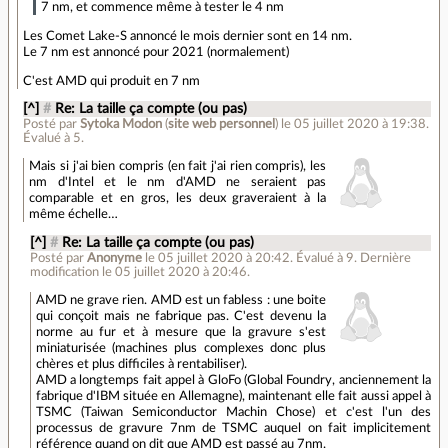
7 nm, et commence même à tester le 4 nm
Les Comet Lake-S annoncé le mois dernier sont en 14 nm.
Le 7 nm est annoncé pour 2021 (normalement)
C'est AMD qui produit en 7 nm
[^]
#
Re: La taille ça compte (ou pas)
Posté par
Sytoka Modon
(
site web personnel
)
le 05 juillet 2020 à 19:38
.
Évalué à
5
.
Mais si j'ai bien compris (en fait j'ai rien compris), les
nm d'Intel et le nm d'AMD ne seraient pas
comparable et en gros, les deux graveraient à la
même échelle…
[^]
#
Re: La taille ça compte (ou pas)
Posté par
Anonyme
le 05 juillet 2020 à 20:42
.
Évalué à
9
.
Dernière
modification le 05 juillet 2020 à 20:46.
AMD ne grave rien. AMD est un fabless : une boite
qui conçoit mais ne fabrique pas. C'est devenu la
norme au fur et à mesure que la gravure s'est
miniaturisée (machines plus complexes donc plus
chères et plus difficiles à rentabiliser).
AMD a longtemps fait appel à GloFo (Global Foundry, anciennement la
fabrique d'IBM située en Allemagne), maintenant elle fait aussi appel à
TSMC (Taiwan Semiconductor Machin Chose) et c'est l'un des
processus de gravure 7nm de TSMC auquel on fait implicitement
référence quand on dit que AMD est passé au 7nm.