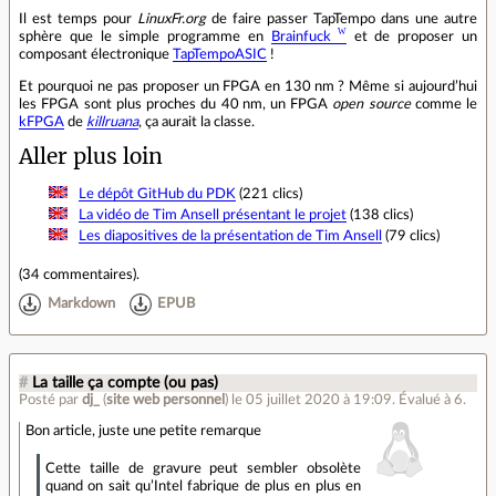
Il est temps pour
LinuxFr.org
de faire passer TapTempo dans une autre
sphère que le simple programme en
Brainfuck
et de proposer un
composant électronique
TapTempoASIC
!
Et pourquoi ne pas proposer un FPGA en 130 nm ? Même si aujourd’hui
les FPGA sont plus proches du 40 nm, un FPGA
open source
comme le
kFPGA
de
killruana
, ça aurait la classe.
Aller plus loin
Le dépôt GitHub du PDK
(221 clics)
La vidéo de Tim Ansell présentant le projet
(138 clics)
Les diapositives de la présentation de Tim Ansell
(79 clics)
(
34 commentaires
).
Markdown
EPUB
#
La taille ça compte (ou pas)
Posté par
dj_
(
site web personnel
)
le 05 juillet 2020 à 19:09
.
Évalué à
6
.
Bon article, juste une petite remarque
Cette taille de gravure peut sembler obsolète
quand on sait qu’Intel fabrique de plus en plus en