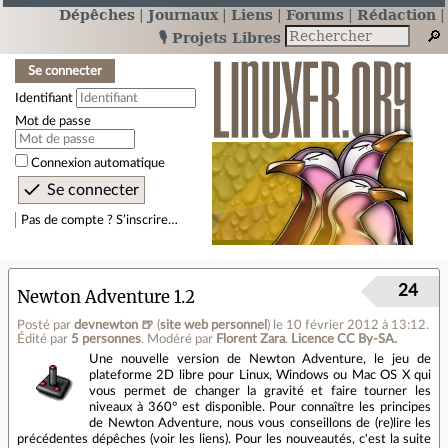
Dépêches
Journaux
Liens
Forums
Rédaction
🎙️ Projets Libres
Se connecter
Identifiant
Mot de passe
Connexion automatique
Pas de compte ? S’inscrire…
24
Newton Adventure 1.2
Posté par
devnewton 🍺
(
site web personnel
)
le 10 février 2012 à 13:12
.
Édité par
5 personnes
.
Modéré par
Florent Zara
.
Licence CC By‑SA.
Une nouvelle version de Newton Adventure, le jeu de
plateforme 2D libre pour Linux, Windows ou Mac OS X qui
vous permet de changer la gravité et faire tourner les
niveaux à 360° est disponible. Pour connaître les principes
de Newton Adventure, nous vous conseillons de (re)lire les
précédentes dépêches (voir les liens). Pour les nouveautés, c'est la suite