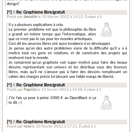
design?
[^]
#
Re: Graphisme libre/gratuit
Posté par
dworkin
le 10 février 2012 à 14:22
.
Évalué à
5
.
Il y a plusieurs explications à cela.
Le premier problème est que la philosophie du libre
a grandi en même temps que l'informatique, alors
que ce n'est pas le cas pour les mondes artistiques.
Ceci dit les oeuvres libres ont aussi tendance à se développer.
Je pense qu'un des autre problèmes viens de la difficulté qu'il y a à
mettre tout ces gens en relations, et de construire des projets qui
motivent tout le monde.
Je comprend qu'un graphiste soit super motivé pour faire des beaux
dessins représentant son univers et les distribue sous des licences
libres, mais qu'il ne s'amuse pas à faire des dessins remplissant un
cahier des charges précis lui laissant une faible marge de liberté.
[^]
#
Re: Graphisme libre/gratuit
Posté par
PapsOu
le 10 février 2012 à 14:58
.
Évalué à
1
.
J'te fais ça pour à peine 1000 € au OpenBlack si ça
te dit ;-)
[^]
#
Re: Graphisme libre/gratuit
Posté par
reno
le 10 février 2012 à 17:11
.
Évalué à
1
.