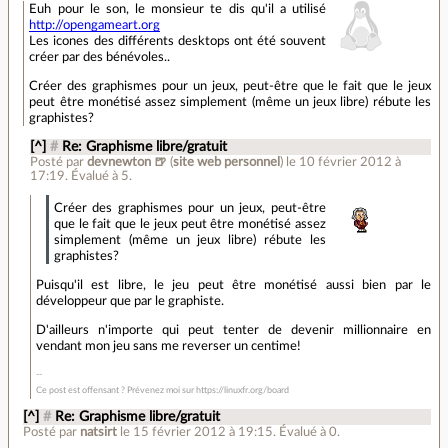
Euh pour le son, le monsieur te dis qu'il a utilisé
http://opengameart.org
Les icones des différents desktops ont été souvent
créer par des bénévoles..
Créer des graphismes pour un jeux, peut-être que le fait que le jeux
peut être monétisé assez simplement (même un jeux libre) rébute les
graphistes?
[^]
#
Re: Graphisme libre/gratuit
Posté par
devnewton 🍺
(
site web personnel
)
le 10 février 2012 à
17:19
.
Évalué à
5
.
Créer des graphismes pour un jeux, peut-être
que le fait que le jeux peut être monétisé assez
simplement (même un jeux libre) rébute les
graphistes?
Puisqu'il est libre, le jeu peut être monétisé aussi bien par le
développeur que par le graphiste.
D'ailleurs n'importe qui peut tenter de devenir millionnaire en
vendant mon jeu sans me reverser un centime!
Ce post est offensant ? Prévenez moi sur https://linuxfr.org/board
[^]
#
Re: Graphisme libre/gratuit
Posté par
natsirt
le 15 février 2012 à 19:15
.
Évalué à
0
.