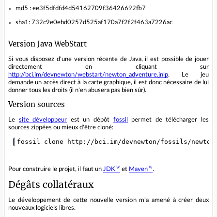
md5 : ee3f5dfdfd4d54162709f36426692fb7
sha1: 732c9e0ebd0257d525af170a7f2f2f463a7226ac
Version Java WebStart
Si vous disposez d'une version récente de Java, il est possible de jouer
directement en cliquant sur
http://bci.im/devnewton/webstart/newton_adventure.jnlp
. Le jeu
demande un accès direct à la carte graphique, il est donc nécessaire de lui
donner tous les droits (il n'en abusera pas bien sûr).
Version sources
Le
site développeur
est un dépôt
fossil
permet de télécharger les
sources zippées ou mieux d'être cloné:
Pour construire le projet, il faut un
JDK
et
Maven
.
Dégâts collatéraux
Le développement de cette nouvelle version m'a amené à créer deux
nouveaux logiciels libres.