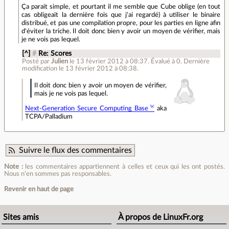
Ça parait simple, et pourtant il me semble que Cube oblige (en tout
cas obligeait la dernière fois que j'ai regardé) à utiliser le binaire
distribué, et pas une compilation propre, pour les parties en ligne afin
d'éviter la triche. Il doit donc bien y avoir un moyen de vérifier, mais
je ne vois pas lequel.
[^]
#
Re: Scores
Posté par
Julien
le 13 février 2012 à 08:37
.
Évalué à
0
.
Dernière
modification le 13 février 2012 à 08:38.
Il doit donc bien y avoir un moyen de vérifier,
mais je ne vois pas lequel.
Next-Generation Secure Computing Base
aka
TCPA/Palladium
Suivre le flux des commentaires
Note :
les commentaires appartiennent à celles et ceux qui les ont postés.
Nous n’en sommes pas responsables.
Revenir en haut de page
Sites amis
À propos de LinuxFr.org