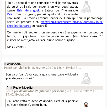
'soir. Je peux dire une connerie ? Moi, je me payerais
de culot et j'irais demander à un vrai dessinateur,
genre
Éric Herenguel
, créateur de l'inénarrable
Krän
. C'est un geek, pas sûr qu'il soit très orienté
libre mais il au moins entendu parler de Linux (puisqu'un personnage
porte ce prénom : cf.
http://linuxfr.org/users/arfang/journaux/linux-
chez-les-barbares
au hasard !)
Comme on dit souvent, on ne perd rien à essayer (sinon un peu de
temps). Et j'ajouterai : comme je dis souvent (symptôme vieux c**
inside
), on n'est jamais à l'abri d'une bonne surprise !
Mes 2 cents...
#
wikipedia
Posté par
julo4lfr
le 10 février 2012 à 14:14
.
Évalué à
1
.
Bon ça a l'air d'avancer, à quand une page wikipedia
(private joke inside) ?
[^]
#
Re: wikipedia
Posté par
devnewton 🍺
(
site web personnel
)
le 10 février 2012 à
14:42
.
Évalué à
4
.
J'ai lâché l'affaire avec Wikipédia, c'est plus pénible
qu'autre chose d'y contribuer.