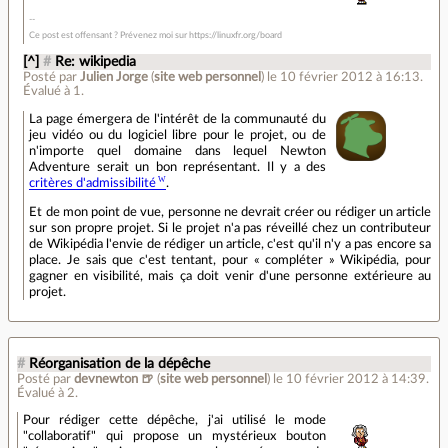
Ce post est offensant ? Prévenez moi sur https://linuxfr.org/board
[^]
#
Re: wikipedia
Posté par
Julien Jorge
(
site web personnel
)
le 10 février 2012 à 16:13
.
Évalué à
1
.
La page émergera de l'intérêt de la communauté du
jeu vidéo ou du logiciel libre pour le projet, ou de
n'importe quel domaine dans lequel Newton
Adventure serait un bon représentant. Il y a des
critères d'admissibilité
.
Et de mon point de vue, personne ne devrait créer ou rédiger un article
sur son propre projet. Si le projet n'a pas réveillé chez un contributeur
de Wikipédia l'envie de rédiger un article, c'est qu'il n'y a pas encore sa
place. Je sais que c'est tentant, pour « compléter » Wikipédia, pour
gagner en visibilité, mais ça doit venir d'une personne extérieure au
projet.
#
Réorganisation de la dépêche
Posté par
devnewton 🍺
(
site web personnel
)
le 10 février 2012 à 14:39
.
Évalué à
2
.
Pour rédiger cette dépêche, j'ai utilisé le mode
"collaboratif" qui propose un mystérieux bouton