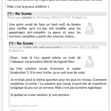
Mais c'est la grosse artillerie :)
[^]
#
Re: Scores
Posté par
weeber
le 10 février 2012 à 17:47
.
Évalué à
1
.
Une autre serait de faire un hash md5 du binaire
pour vérifier qu'il n'a pas été modifié, pour les
paquetages pré-compilés ca passe et pour les
versions compilées a partir des sources, moins...
[^]
#
Re: Scores
Posté par
GaMa
(
site web personnel
)
le 10 février 2012 à 18:06
.
Évalué à
1
.
Ouai... mais là t'es quand même en train de
t'attaquer à la première liberté du logiciel libre.
La
Une solution serais d'envoyer le replay
(traduction ?). Si le mec triche, ça se voit tous de suite.
Je m'étais posé la même question pour les jeux en réseau. Comment
empêcher la triche ? La solution que j'avais trouvé été de transférer
la logique du jeu sur un serveur. Mais c'est pas la même logistique.
Si quelqu’un a une solution, je suis preneur.
Matthieu Gautier|irc:starmad