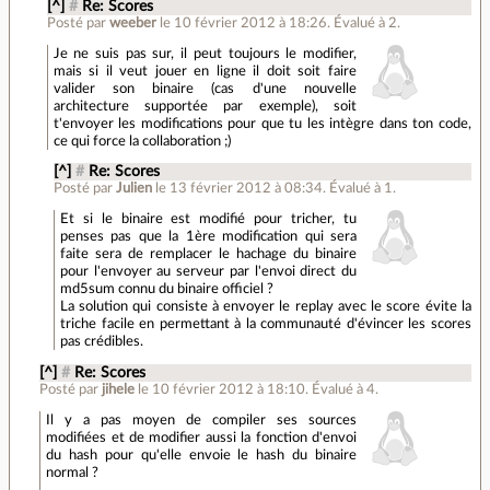
[^]
#
Re: Scores
Posté par
weeber
le 10 février 2012 à 18:26
.
Évalué à
2
.
Je ne suis pas sur, il peut toujours le modifier,
mais si il veut jouer en ligne il doit soit faire
valider son binaire (cas d'une nouvelle
architecture supportée par exemple), soit
t'envoyer les modifications pour que tu les intègre dans ton code,
ce qui force la collaboration ;)
[^]
#
Re: Scores
Posté par
Julien
le 13 février 2012 à 08:34
.
Évalué à
1
.
Et si le binaire est modifié pour tricher, tu
penses pas que la 1ère modification qui sera
faite sera de remplacer le hachage du binaire
pour l'envoyer au serveur par l'envoi direct du
md5sum connu du binaire officiel ?
La solution qui consiste à envoyer le replay avec le score évite la
triche facile en permettant à la communauté d'évincer les scores
pas crédibles.
[^]
#
Re: Scores
Posté par
jihele
le 10 février 2012 à 18:10
.
Évalué à
4
.
Il y a pas moyen de compiler ses sources
modifiées et de modifier aussi la fonction d'envoi
du hash pour qu'elle envoie le hash du binaire
normal ?