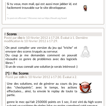
Si tu veux, mon mail, qui est aussi mon jabber id, est
facilement trouvable sur le site développeur.
Ce post est offensant ? Prévenez moi sur https://linuxfr.org/board
#
Scores
Posté par
cbo
le 10 février 2012 à 17:28
.
Évalué à
1
.
Dernière
modification le 10 février 2012 à 17:29.
On peut compiler une version du jeu qui "triche" et
envoyer des scores truqués au serveur.
Du coup je me demandais comment on pouvait
résoudre ce genre de problèmes avec des logiciels
libres ?
Si un de vous connait une solution je serais intéressé :)
[^]
#
Re: Scores
Posté par
coïn
le 10 février 2012 à 17:30
.
Évalué à
2
.
Une des solutions, est de générer au cours du jeu
des "checkpoints", avec le temps, les actions
effectuées... ainsi, tu envoie le replay de toute ta
partie.
genre le mec qui fait 250000 points en 1 sec, il est viré du high score
suivant un système de règles (plus ou moins complexe) coté serveur.