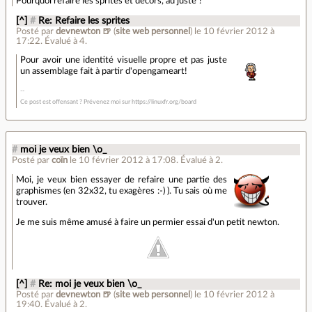
Pourquoi refaire les sprites et décors, au juste ?
[^]
#
Re: Refaire les sprites
Posté par
devnewton 🍺
(
site web personnel
)
le 10 février 2012 à
17:22
.
Évalué à
4
.
Pour avoir une identité visuelle propre et pas juste
un assemblage fait à partir d'opengameart!
Ce post est offensant ? Prévenez moi sur https://linuxfr.org/board
#
moi je veux bien \o_
Posté par
coïn
le 10 février 2012 à 17:08
.
Évalué à
2
.
Moi, je veux bien essayer de refaire une partie des
graphismes (en 32x32, tu exagères :-) ). Tu sais où me
trouver.
Je me suis même amusé à faire un permier essai d'un petit newton.
[^]
#
Re: moi je veux bien \o_
Posté par
devnewton 🍺
(
site web personnel
)
le 10 février 2012 à
19:40
.
Évalué à
2
.