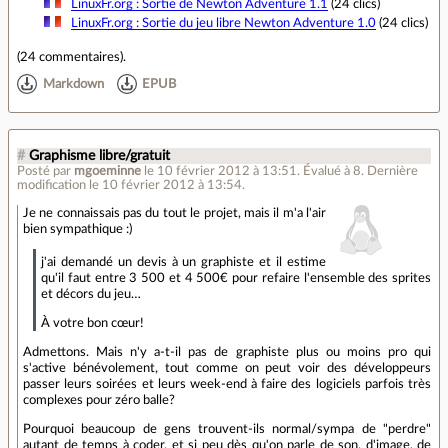
LinuxFr.org : Sortie de Newton Adventure 1.1
(24 clics)
LinuxFr.org : Sortie du jeu libre Newton Adventure 1.0
(24 clics)
(
24 commentaires
).
Markdown
EPUB
#
Graphisme libre/gratuit
Posté par
mgoeminne
le 10 février 2012 à 13:51
.
Évalué à
8
.
Dernière
modification le 10 février 2012 à 13:54.
Je ne connaissais pas du tout le projet, mais il m'a l'air
bien sympathique :)
j'ai demandé un devis à un graphiste et il estime
qu'il faut entre 3 500 et 4 500€ pour refaire l'ensemble des sprites
et décors du jeu…
À votre bon cœur!
Admettons. Mais n'y a-t-il pas de graphiste plus ou moins pro qui
s'active bénévolement, tout comme on peut voir des développeurs
passer leurs soirées et leurs week-end à faire des logiciels parfois très
complexes pour zéro balle?
Pourquoi beaucoup de gens trouvent-ils normal/sympa de "perdre"
autant de temps à coder, et si peu dès qu'on parle de son, d'image, de