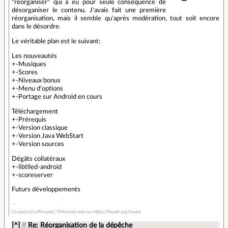
"réorganiser" qui a eu pour seule conséquence de
désorganiser le contenu. J'avais fait une première
réorganisation, mais il semble qu'après modération, tout soit encore
dans le désordre.
Le véritable plan est le suivant:
Les nouveautés
+-Musiques
+-Scores
+-Niveaux bonus
+-Menu d'options
+-Portage sur Android en cours
Téléchargement
+-Prérequis
+-Version classique
+-Version Java WebStart
+-Version sources
Dégâts collatéraux
+-libtiled-android
+-scoreserver
Futurs développements
Ce post est offensant ? Prévenez moi sur https://linuxfr.org/board
[^]
#
Re: Réorganisation de la dépêche