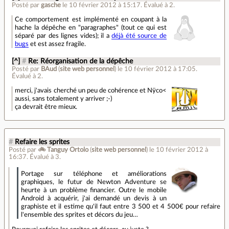
Posté par
gasche
le 10 février 2012 à 15:17
.
Évalué à
2
.
Ce comportement est implémenté en coupant à la
hache la dépêche en "paragraphes" (tout ce qui est
séparé par des lignes vides); il a
déjà été source de
bugs
et est assez fragile.
[^]
#
Re: Réorganisation de la dépêche
Posté par
BAud
(
site web personnel
)
le 10 février 2012 à 17:05
.
Évalué à
2
.
merci, j'avais cherché un peu de cohérence et Nÿco<
aussi, sans totalement y arriver ;-)
ça devrait être mieux.
#
Refaire les sprites
Posté par
🚲 Tanguy Ortolo
(
site web personnel
)
le 10 février 2012 à
16:37
.
Évalué à
3
.
Portage sur téléphone et améliorations
graphiques, le futur de Newton Adventure se
heurte à un problème financier. Outre le mobile
Android à acquérir, j'ai demandé un devis à un
graphiste et il estime qu'il faut entre 3 500 et 4 500€ pour refaire
l'ensemble des sprites et décors du jeu…