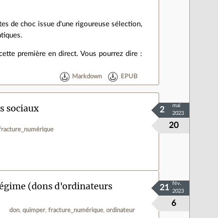
tes de choc issue d'une rigoureuse sélection,
atiques.
cette première en direct. Vous pourrez dire :
Markdown
EPUB
ts sociaux
mai
2
2023
20
fracture_numérique
régime (dons d'ordinateurs
fév.
21
2023
6
don
quimper
fracture_numérique
ordinateur