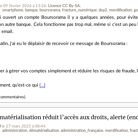
le 09 février 2026 à 13:26
.
Licence CC By‑SA.
smartphone
banque
boursorama
fracture_numérique
dsp2
merdification
go
ai ouvert un compte Boursorama il y a quelques années, pour éviter d
n autre banque. Cela fonctionne pas trop mal, même si c'est un peu l
 email.
atin, j'ai eu le déplaisir de recevoir ce message de Boursorama :
er à gérer vos comptes simplement et réduire les risques de fraude, 
ment, qu’est-ce qui
(…)
commentaires
).
matérialisation réduit l’accès aux droits, alerte (en
l
le 27 mars 2025 à 08:44
.
administration
dématérialisation
administration_française
merdification
frac