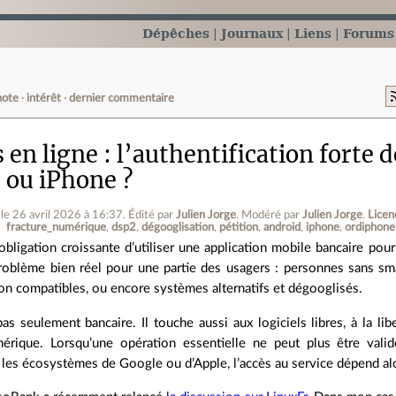
Dépêches
Journaux
Liens
Forums
note
intérêt
dernier commentaire
en ligne : l’authentification forte 
 ou iPhone ?
le 26 avril 2026 à 16:37
.
Édité par
Julien Jorge
.
Modéré par
Julien Jorge
.
Licen
fracture_numérique
dsp2
dégooglisation
pétition
android
iphone
ordiphone
’obligation croissante d’utiliser une application mobile bancaire pou
roblème bien réel pour une partie des usagers : personnes sans sma
on compatibles, ou encore systèmes alternatifs et dégooglisés.
pas seulement bancaire. Il touche aussi aux logiciels libres, à la li
mérique. Lorsqu’une opération essentielle ne peut plus être vali
 les écosystèmes de Google ou d’Apple, l’accès au service dépend al