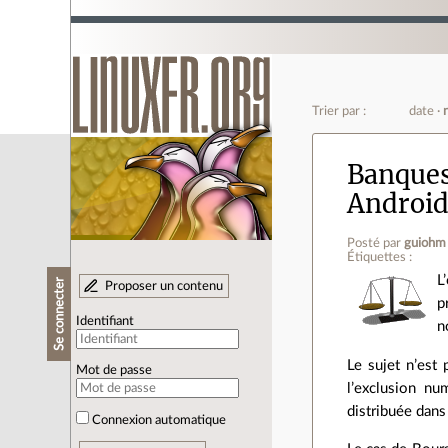
Trier par :
date
Banques 
Android
Posté par
guiohm
Étiquettes :
L
Se connecter
Proposer un contenu
p
Identifiant
n
Le sujet n’est 
Mot de passe
l’exclusion nu
distribuée dans
Connexion automatique