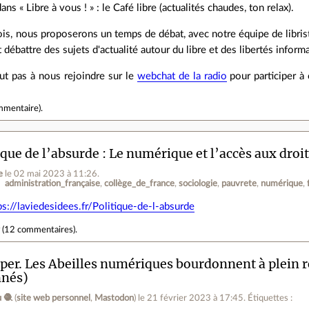
dans « Libre à vous ! » : le Café libre (actualités chaudes, ton relax).
is, nous proposerons un temps de débat, avec notre équipe de libris
 débattre des sujets d'actualité autour du libre et des libertés inform
ut pas à nous rejoindre sur le
webchat de la radio
pour participer à 
mmentaire
).
ique de l’absurde : Le numérique et l’accès aux droi
e
le 02 mai 2023 à 11:26
.
administration_française
collège_de_france
sociologie
pauvrete
numérique
ps://laviedesidees.fr/Politique-de-l-absurde
r
(
12 commentaires
).
er. Les Abeilles numériques bourdonnent à plein 
nnés)
 🧶
(
site web personnel
,
Mastodon
)
le 21 février 2023 à 17:45
.
Étiquettes :