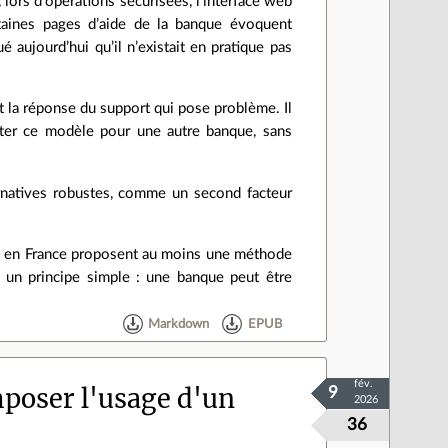
 lors d’opérations sécurisées, l’interface web
taines pages d’aide de la banque évoquent
é aujourd’hui qu’il n’existait en pratique pas
t la réponse du support qui pose problème. Il
uitter ce modèle pour une autre banque, sans
rnatives robustes, comme un second facteur
nt en France proposent au moins une méthode
t un principe simple : une banque peut être
Markdown
EPUB
fév.
poser l'usage d'un
9
2026
36