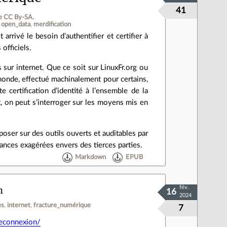
41
e CC By‑SA.
open_data
merdification
 arrivé le besoin d’authentifier et certifier à
officiels.
 sur internet. Que ce soit sur LinuxFr.org ou
 monde, effectué machinalement pour certains,
e certification d’identité à l’ensemble de la
t, on peut s’interroger sur les moyens mis en
eposer sur des outils ouverts et auditables par
dances exagérées envers des tierces parties.
Markdown
EPUB
n
fév.
16
2024
es
internet
fracture_numérique
7
-deconnexion/