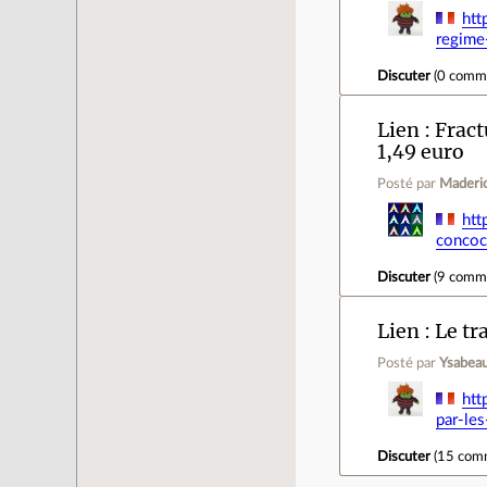
htt
regime
Discuter
(
0 comm
Lien
Fract
1,49 euro
Posté par
Maderi
htt
concoc
Discuter
(
9 comm
Lien
Le tr
Posté par
Ysabeau
htt
par-les
Discuter
(
15 com