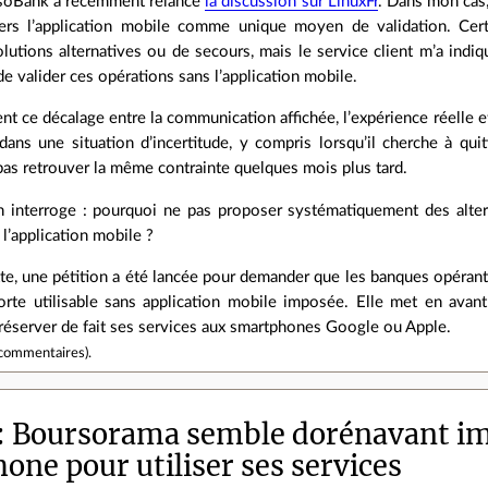
rsoBank a récemment relancé
la discussion sur LinuxFr
. Dans mon cas,
ers l’application mobile comme unique moyen de validation. Cer
lutions alternatives ou de secours, mais le service client m’a indiqu
e valider ces opérations sans l’application mobile.
nt ce décalage entre la communication affichée, l’expérience réelle e
r dans une situation d’incertitude, y compris lorsqu’il cherche à q
pas retrouver la même contrainte quelques mois plus tard.
n interroge : pourquoi ne pas proposer systématiquement des alte
l’application mobile ?
te, une pétition a été lancée pour demander que les banques opéra
forte utilisable sans application mobile imposée. Elle met en avan
réserver de fait ses services aux smartphones Google ou Apple.
commentaires
).
Boursorama semble dorénavant im
one pour utiliser ses services