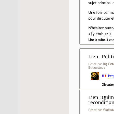
sujet principal 
Une fois par mo
pour discuter et
N'hésitez surto
« j'y étais » :-)
Lire la suite
(
1 co
Lien
Polit
Posté par
Big Pet
Étiquettes :
htt
Discute
Lien
Quimp
reconditio
Posté par
Ysabeau