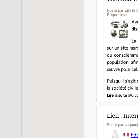
Posté par
Epy
le 
Étiquettes :
Ave
dis
La 
sur un site mar
ou consciemment
population, afi
œuvre pour cel
Puisqu’il s’agit
la société civi
Lire la suite
(
90 c
Lien
Inter
Posté par
coquec
htt