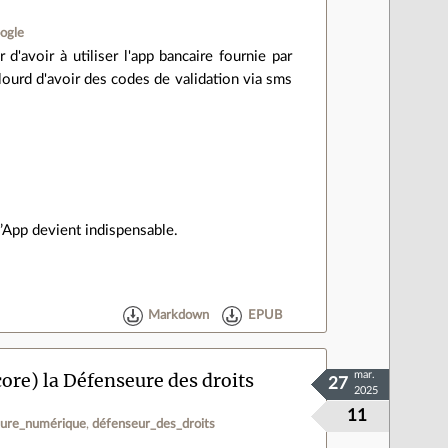
ogle
'avoir à utiliser l'app bancaire fournie par
ourd d'avoir des codes de validation via sms
l’App devient indispensable.
Markdown
EPUB
core) la Défenseure des droits
mar.
27
2025
11
ture_numérique
défenseur_des_droits