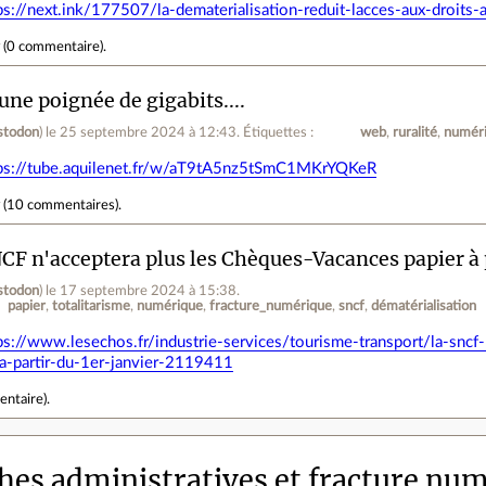
ps://next.ink/177507/la-dematerialisation-reduit-lacces-aux-droits-
r
(
0 commentaire
).
une poignée de gigabits....
stodon
)
le 25 septembre 2024 à 12:43
.
Étiquettes :
web
ruralité
numér
ps://tube.aquilenet.fr/w/aT9tA5nz5tSmC1MKrYQKeR
r
(
10 commentaires
).
CF n'acceptera plus les Chèques-Vacances papier à p
stodon
)
le 17 septembre 2024 à 15:38
.
papier
totalitarisme
numérique
fracture_numérique
sncf
dématérialisation
ps://www.lesechos.fr/industrie-services/tourisme-transport/la-sncf
-a-partir-du-1er-janvier-2119411
entaire
).
es administratives et fracture nu