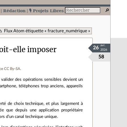
Rédaction
🎙️ Projets Libres
Flux Atom étiquette « fracture_numérique »
avr.
doit-elle imposer
26
2026
58
ce CC By‑SA.
r valider des opérations sensibles devient un
rtphone, téléphones trop anciens, appareils
berté de choix technique, et plus largement à
dée que depuis une application propriétaire
ors d’un canal technique unique.