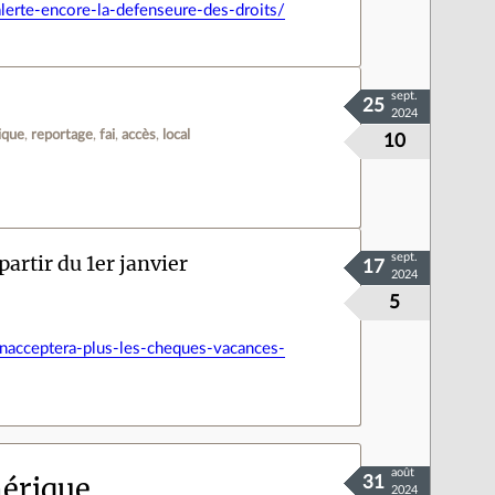
alerte-encore-la-defenseure-des-droits/
sept.
25
2024
ique
reportage
fai
accès
local
10
artir du 1er janvier
sept.
17
2024
5
-nacceptera-plus-les-cheques-vacances-
août
mérique
31
2024