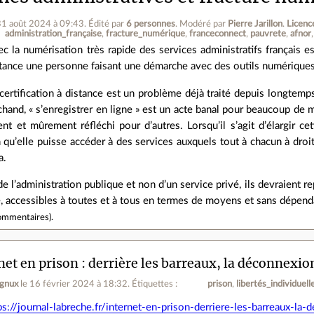
31 août 2024 à 09:43
.
Édité par
6 personnes
.
Modéré par
Pierre Jarillon
.
Licenc
administration_française
fracture_numérique
franceconnect
pauvrete
afnor
c la numérisation très rapide des services administratifs français est
tance une personne faisant une démarche avec des outils numériques 
certification à distance est un problème déjà traité depuis longtemps
chand, « s’enregistrer en ligne » est un acte banal pour beaucoup de
 et mûrement réfléchi pour d’autres. Lorsqu’il s’agit d’élargir cett
n qu’elle puisse accéder à des services auxquels tout à chacun à droi
a.
 de l’administration publique et non d’un service privé, ils devraient r
le, accessibles à toutes et à tous en termes de moyens et sans dépen
ommentaires
).
net en prison : derrière les barreaux, la déconnexio
ignux
le 16 février 2024 à 18:32
.
Étiquettes :
prison
libertés_individuell
ps://journal-labreche.fr/internet-en-prison-derriere-les-barreaux-la