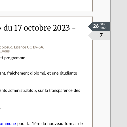
oct.
 » du 17 octobre 2023 -
26
2023
7
t Sibaud
.
Licence CC By‑SA.
à_vous
et programme :
diant, fraîchement diplômé, et une étudiante
ts administratifs », sur la transparence des
»
Commune
pour la 1ère du nouveau format de