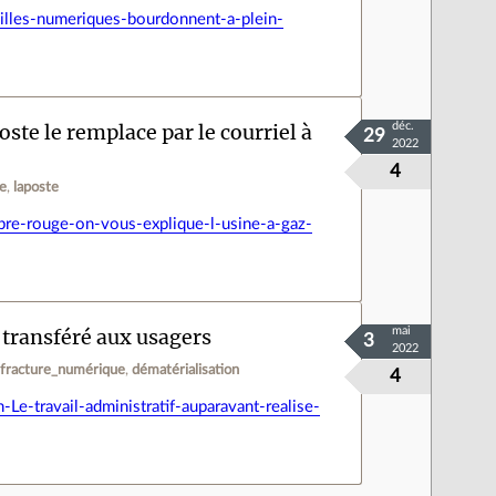
illes-numeriques-bourdonnent-a-plein-
ste le remplace par le courriel à
déc.
29
2022
4
e
laposte
bre-rouge-on-vous-explique-l-usine-a-gaz-
t transféré aux usagers
mai
3
2022
fracture_numérique
dématérialisation
4
e-travail-administratif-auparavant-realise-