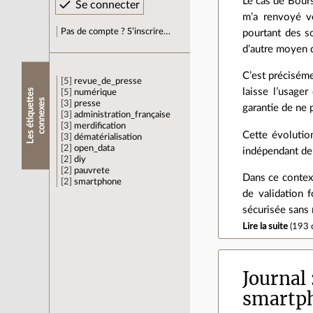
Le cas de Bou
m’a renvoyé v
Pas de compte ? S’inscrire…
pourtant des so
d’autre moyen d
C’est préciséme
5
revue_de_presse
laisse l’usage
L
e
s
é
t
i
q
u
e
t
e
s
c
o
n
n
e
x
e
5
numérique
t
s
3
presse
garantie de ne 
3
administration_française
3
merdification
Cette évolutio
3
dématérialisation
2
open_data
indépendant de 
2
diy
2
pauvrete
Dans ce contex
2
smartphone
de validation 
sécurisée sans 
Lire la suite
(
193 
Journal
smartph