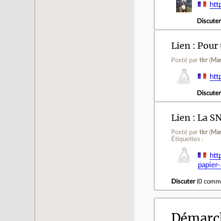
htt
Discute
Lien
Pour 
Posté par
tkr
(
Ma
htt
Discute
Lien
La SN
Posté par
tkr
(
Ma
Étiquettes :
htt
papier
Discuter
(
0 comm
Démarch