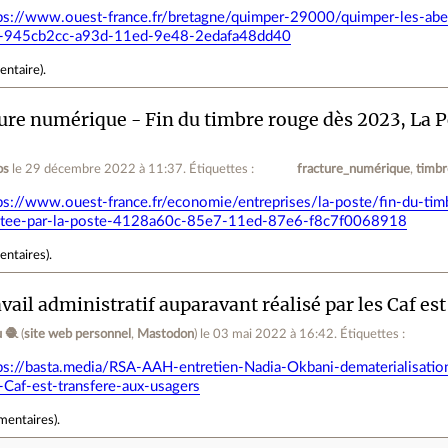
ps://www.ouest-france.fr/bretagne/quimper-29000/quimper-les-abe
-945cb2cc-a93d-11ed-9e48-2edafa48dd40
entaire
).
ure numérique - Fin du timbre rouge dès 2023, La Po
os
le 29 décembre 2022 à 11:37
.
Étiquettes :
fracture_numérique
timbr
ps://www.ouest-france.fr/economie/entreprises/la-poste/fin-du-tim
tee-par-la-poste-4128a60c-85e7-11ed-87e6-f8c7f0068918
entaires
).
avail administratif auparavant réalisé par les Caf es
 🧶
(
site web personnel
,
Mastodon
)
le 03 mai 2022 à 16:42
.
Étiquettes :
ps://basta.media/RSA-AAH-entretien-Nadia-Okbani-dematerialisation-L
-Caf-est-transfere-aux-usagers
mentaires
).