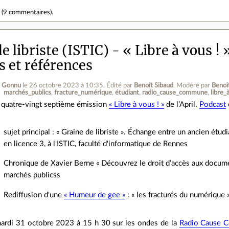
r
(
9 commentaires
).
e libriste (ISTIC) - « Libre à vous !
s et références
e Gonnu
le 26 octobre 2023 à 10:35
.
Édité par
Benoît Sibaud
.
Modéré par
Benoî
marchés_publics
fracture_numérique
étudiant
radio_cause_commune
libre_
 quatre-vingt septième émission
« Libre à vous ! »
de l’April.
Podcast
sujet principal : « Graine de libriste ». Échange entre un ancien étu
en licence 3, à l'ISTIC, faculté d'informatique de Rennes
Chronique de Xavier Berne « Découvrez le droit d’accès aux documen
marchés publicss
Rediffusion d'une
« Humeur de gee »
: « les fracturés du numérique 
rdi 31 octobre 2023 à 15 h 30 sur les ondes de la
Radio Cause 