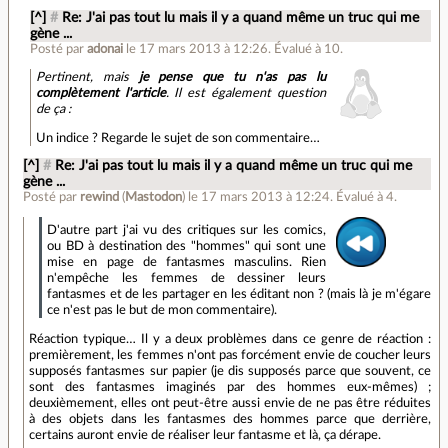
[^]
#
Re: J'ai pas tout lu mais il y a quand même un truc qui me
gène ...
Posté par
adonai
le 17 mars 2013 à 12:26
.
Évalué à
10
.
Pertinent, mais
je pense que tu n'as pas lu
complètement l'article
. Il est également question
de ça :
Un indice ? Regarde le sujet de son commentaire…
[^]
#
Re: J'ai pas tout lu mais il y a quand même un truc qui me
gène ...
Posté par
rewind
(
Mastodon
)
le 17 mars 2013 à 12:24
.
Évalué à
4
.
D'autre part j'ai vu des critiques sur les comics,
ou BD à destination des "hommes" qui sont une
mise en page de fantasmes masculins. Rien
n'empêche les femmes de dessiner leurs
fantasmes et de les partager en les éditant non ? (mais là je m'égare
ce n'est pas le but de mon commentaire).
Réaction typique… Il y a deux problèmes dans ce genre de réaction :
premièrement, les femmes n'ont pas forcément envie de coucher leurs
supposés fantasmes sur papier (je dis supposés parce que souvent, ce
sont des fantasmes imaginés par des hommes eux-mêmes) ;
deuxièmement, elles ont peut-être aussi envie de ne pas être réduites
à des objets dans les fantasmes des hommes parce que derrière,
certains auront envie de réaliser leur fantasme et là, ça dérape.