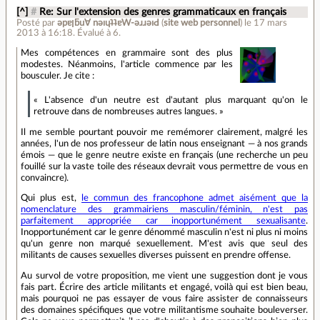
[^]
#
Re: Sur l'extension des genres grammaticaux en français
Posté par
ǝpɐןƃu∀ nǝıɥʇʇɐW-ǝɹɹǝıԀ
(
site web personnel
)
le 17 mars
2013 à 16:18
.
Évalué à
6
.
Mes compétences en grammaire sont des plus
modestes. Néanmoins, l'article commence par les
bousculer. Je cite :
« L'absence d'un neutre est d'autant plus marquant qu'on le
retrouve dans de nombreuses autres langues. »
Il me semble pourtant pouvoir me remémorer clairement, malgré les
années, l'un de nos professeur de latin nous enseignant — à nos grands
émois — que le genre neutre existe en français (une recherche un peu
fouillé sur la vaste toile des réseaux devrait vous permettre de vous en
convaincre).
Qui plus est,
le commun des francophone admet aisément que la
nomenclature des grammairiens masculin/féminin, n'est pas
parfaitement appropriée car inopportunément sexualisante
.
Inopportunément car le genre dénommé masculin n'est ni plus ni moins
qu'un genre non marqué sexuellement. M'est avis que seul des
militants de causes sexuelles diverses puissent en prendre offense.
Au survol de votre proposition, me vient une suggestion dont je vous
fais part. Écrire des article militants et engagé, voilà qui est bien beau,
mais pourquoi ne pas essayer de vous faire assister de connaisseurs
des domaines spécifiques que votre militantisme souhaite bouleverser.