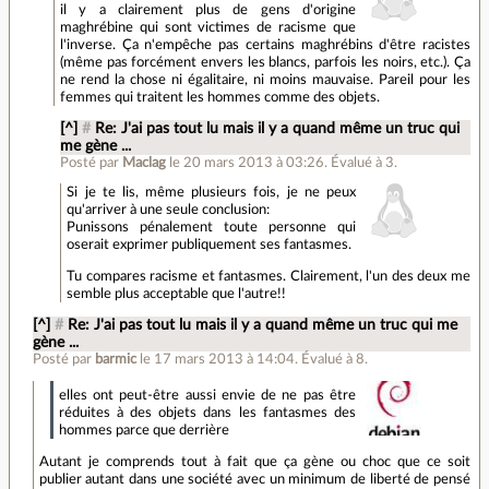
il y a clairement plus de gens d'origine
maghrébine qui sont victimes de racisme que
l'inverse. Ça n'empêche pas certains maghrébins d'être racistes
(même pas forcément envers les blancs, parfois les noirs, etc.). Ça
ne rend la chose ni égalitaire, ni moins mauvaise. Pareil pour les
femmes qui traitent les hommes comme des objets.
[^]
#
Re: J'ai pas tout lu mais il y a quand même un truc qui
me gène ...
Posté par
Maclag
le 20 mars 2013 à 03:26
.
Évalué à
3
.
Si je te lis, même plusieurs fois, je ne peux
qu'arriver à une seule conclusion:
Punissons pénalement toute personne qui
oserait exprimer publiquement ses fantasmes.
Tu compares racisme et fantasmes. Clairement, l'un des deux me
semble plus acceptable que l'autre!!
[^]
#
Re: J'ai pas tout lu mais il y a quand même un truc qui me
gène ...
Posté par
barmic
le 17 mars 2013 à 14:04
.
Évalué à
8
.
elles ont peut-être aussi envie de ne pas être
réduites à des objets dans les fantasmes des
hommes parce que derrière
Autant je comprends tout à fait que ça gène ou choc que ce soit
publier autant dans une société avec un minimum de liberté de pensé