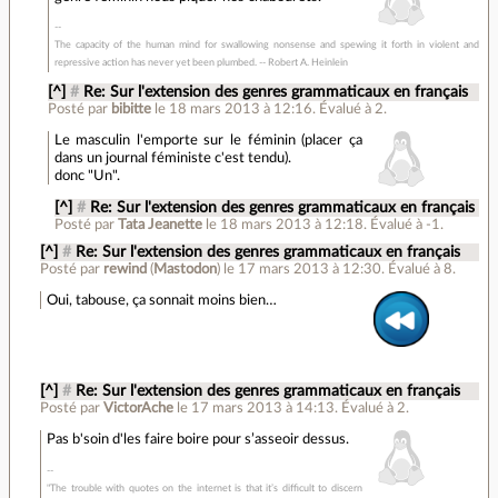
The capacity of the human mind for swallowing nonsense and spewing it forth in violent and
repressive action has never yet been plumbed. -- Robert A. Heinlein
[^]
#
Re: Sur l'extension des genres grammaticaux en français
Posté par
bibitte
le 18 mars 2013 à 12:16
.
Évalué à
2
.
Le masculin l'emporte sur le féminin (placer ça
dans un journal féministe c'est tendu).
donc "Un".
[^]
#
Re: Sur l'extension des genres grammaticaux en français
Posté par
Tata Jeanette
le 18 mars 2013 à 12:18
.
Évalué à
-1
.
[^]
#
Re: Sur l'extension des genres grammaticaux en français
Posté par
rewind
(
Mastodon
)
le 17 mars 2013 à 12:30
.
Évalué à
8
.
Oui, tabouse, ça sonnait moins bien…
[^]
#
Re: Sur l'extension des genres grammaticaux en français
Posté par
VictorAche
le 17 mars 2013 à 14:13
.
Évalué à
2
.
Pas b'soin d'les faire boire pour s’asseoir dessus.
"The trouble with quotes on the internet is that it’s difficult to discern