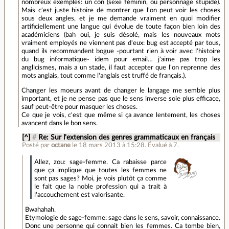
nombreux exemples: un con (sexe féminin, ou personnage stupide).
Mais c'est juste histoire de montrer que l'on peut voir les choses
sous deux angles, et je me demande vraiment en quoi modifier
artificiellement une langue qui évolue de toute façon bien loin des
académiciens (bah oui, je suis désolé, mais les nouveaux mots
vraiment employés ne viennent pas d'eux: bug est accepté par tous,
quand ils recommandent bogue -pourtant rien à voir avec l'histoire
du bug informatique- idem pour email… j'aime pas trop les
anglicismes, mais a un stade, il faut accepter que l'on reprenne des
mots anglais, tout comme l'anglais est truffé de français.).
Changer les moeurs avant de changer le langage me semble plus
important, et je ne pense pas que le sens inverse soie plus efficace,
sauf peut-être pour masquer les choses.
Ce que je vois, c'est que même si ça avance lentement, les choses
avancent dans le bon sens.
[^]
#
Re: Sur l'extension des genres grammaticaux en français
Posté par
octane
le 18 mars 2013 à 15:28
.
Évalué à
7
.
Allez, zou: sage-femme. Ca rabaisse parce
que ça implique que toutes les femmes ne
sont pas sages? Moi, je vois plutôt ça comme
le fait que la noble profession qui a trait à
l'accouchement est valorisante.
Bwahahah.
Etymologie de sage-femme: sage dans le sens, savoir, connaissance.
Donc une personne qui connait bien les femmes. Ca tombe bien,