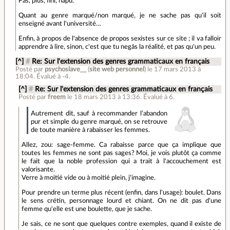
Pas, plus, fini, napu.
Quant au genre marqué/non marqué, je ne sache pas qu'il soit
enseigné avant l'université…
Enfin, à propos de l'absence de propos sexistes sur ce site ; il va falloir
apprendre à lire, sinon, c'est que tu negās la réalité, et pas qu'un peu.
[^]
#
Re: Sur l'extension des genres grammaticaux en français
Posté par
psychoslave__
(
site web personnel
)
le 17 mars 2013 à
18:04
.
Évalué à
-4
.
[^]
#
Re: Sur l'extension des genres grammaticaux en français
Posté par
freem
le 18 mars 2013 à 13:36
.
Évalué à
6
.
Autrement dit, sauf à recommander l’abandon
pur et simple du genre marqué, on se retrouve
de toute manière à rabaisser les femmes.
Allez, zou: sage-femme. Ca rabaisse parce que ça implique que
toutes les femmes ne sont pas sages? Moi, je vois plutôt ça comme
le fait que la noble profession qui a trait à l'accouchement est
valorisante.
Verre à moitié vide ou à moitié plein, j'imagine.
Pour prendre un terme plus récent (enfin, dans l'usage): boulet. Dans
le sens crétin, personnage lourd et chiant. On ne dit pas d'une
femme qu'elle est une boulette, que je sache.
Je sais, ce ne sont que quelques contre exemples, quand il existe de