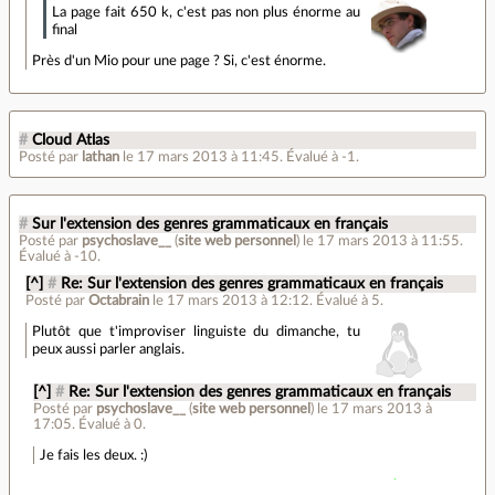
La page fait 650 k, c'est pas non plus énorme au
final
Près d'un Mio pour une page ? Si, c'est énorme.
#
Cloud Atlas
Posté par
lathan
le 17 mars 2013 à 11:45
.
Évalué à
-1
.
#
Sur l'extension des genres grammaticaux en français
Posté par
psychoslave__
(
site web personnel
)
le 17 mars 2013 à 11:55
.
Évalué à
-10
.
[^]
#
Re: Sur l'extension des genres grammaticaux en français
Posté par
Octabrain
le 17 mars 2013 à 12:12
.
Évalué à
5
.
Plutôt que t'improviser linguiste du dimanche, tu
peux aussi parler anglais.
[^]
#
Re: Sur l'extension des genres grammaticaux en français
Posté par
psychoslave__
(
site web personnel
)
le 17 mars 2013 à
17:05
.
Évalué à
0
.
Je fais les deux. :)