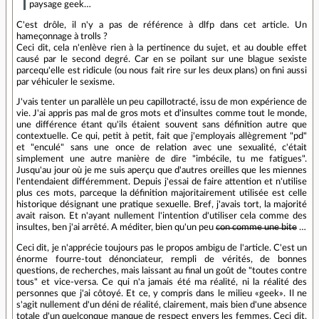
paysage geek…
C'est drôle, il n'y a pas de référence à dlfp dans cet article. Un
hameçonnage à trolls ?
Ceci dit, cela n'enlève rien à la pertinence du sujet, et au double effet
causé par le second degré. Car en se poilant sur une blague sexiste
parcequ'elle est ridicule (ou nous fait rire sur les deux plans) on fini aussi
par véhiculer le sexisme.
J'vais tenter un parallèle un peu capillotracté, issu de mon expérience de
vie. J'ai appris pas mal de gros mots et d'insultes comme tout le monde,
une différence étant qu'ils étaient souvent sans définition autre que
contextuelle. Ce qui, petit à petit, fait que j'employais allègrement "pd"
et "enculé" sans une once de relation avec une sexualité, c'était
simplement une autre manière de dire "imbécile, tu me fatigues".
Jusqu'au jour où je me suis aperçu que d'autres oreilles que les miennes
l'entendaient différemment. Depuis j'essai de faire attention et n'utilise
plus ces mots, parceque la définition majoritairement utilisée est celle
historique désignant une pratique sexuelle. Bref, j'avais tort, la majorité
avait raison. Et n'ayant nullement l'intention d'utiliser cela comme des
insultes, ben j'ai arrêté. A méditer, bien qu'un peu
con comme une bite
…
Ceci dit, je n'apprécie toujours pas le propos ambigu de l'article. C'est un
énorme fourre-tout dénonciateur, rempli de vérités, de bonnes
questions, de recherches, mais laissant au final un goût de "toutes contre
tous" et vice-versa. Ce qui n'a jamais été ma réalité, ni la réalité des
personnes que j'ai côtoyé. Et ce, y compris dans le milieu «geek». Il ne
s'agit nullement d'un déni de réalité, clairement, mais bien d'une absence
totale d'un quelconque manque de respect envers les femmes. Ceci dit,