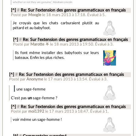
whether or not they are genuine.” Abraham Lincoln
[^]
#
Re: Sur l'extension des genres grammaticaux en français
Posté par
Moogle
le 18 mars 2013 à 17:18
.
Évalué à
5
.
Je croyais que les chats carburaient plutôt au
pétard et au babyfoot.
[^]
#
Re: Sur l'extension des genres grammaticaux en français
Posté par
Marotte ⛧
le 18 mars 2013 à 19:50
.
Évalué à
3
.
Ils font même installer des babyfoots sur leurs
bateaux. Enfin les plus riches.
[^]
#
Re: Sur l'extension des genres grammaticaux en français
Posté par
Anonyme
le 17 mars 2013 à 13:54
.
Évalué à
3
.
une sage-femme
C’est pas
un
sage-femme ?
[^]
#
Re: Sur l'extension des genres grammaticaux en français
Posté par
moi1392
le 17 mars 2013 à 18:47
.
Évalué à
1
.
voir même un sage-homme !