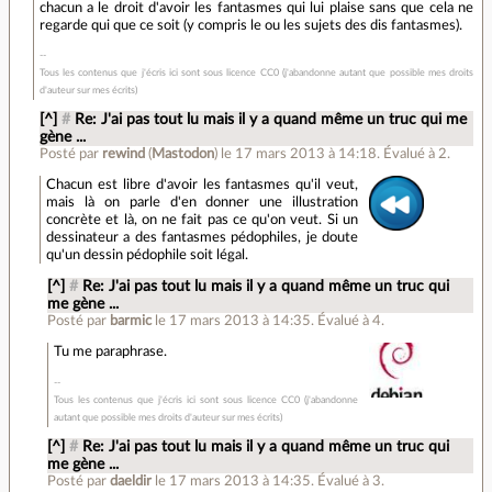
chacun a le droit d'avoir les fantasmes qui lui plaise sans que cela ne
regarde qui que ce soit (y compris le ou les sujets des dis fantasmes).
Tous les contenus que j'écris ici sont sous licence CC0 (j'abandonne autant que possible mes droits
d'auteur sur mes écrits)
[^]
#
Re: J'ai pas tout lu mais il y a quand même un truc qui me
gène ...
Posté par
rewind
(
Mastodon
)
le 17 mars 2013 à 14:18
.
Évalué à
2
.
Chacun est libre d'avoir les fantasmes qu'il veut,
mais là on parle d'en donner une illustration
concrète et là, on ne fait pas ce qu'on veut. Si un
dessinateur a des fantasmes pédophiles, je doute
qu'un dessin pédophile soit légal.
[^]
#
Re: J'ai pas tout lu mais il y a quand même un truc qui
me gène ...
Posté par
barmic
le 17 mars 2013 à 14:35
.
Évalué à
4
.
Tu me paraphrase.
Tous les contenus que j'écris ici sont sous licence CC0 (j'abandonne
autant que possible mes droits d'auteur sur mes écrits)
[^]
#
Re: J'ai pas tout lu mais il y a quand même un truc qui
me gène ...
Posté par
daeldir
le 17 mars 2013 à 14:35
.
Évalué à
3
.