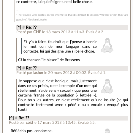
ce contexte, lui qui désigne une si belle chose.
"The trouble with quotes on the internet is that it’s difficult to discern whether or not they are
genuine.” Abraham Lincoln
[^]
#
Re: ??
Posté par
CHP
le 18 mars 2013 à 11:43
.
Évalué à
2
.
Et y'a à faire, faudrait que j'pense à bannir
le mot con de mon langage dans ce
contexte, lui qui désigne une si belle chose.
Cf la chanson "le blason" de Brassens
[^]
#
Re: ??
Posté par
lasher
le 20 mars 2013 à 00:02
.
Évalué à
1
.
Je suppose que c'est ironique, mais justement
dans ce cas précis, c'est l'exemple d'un mot qui
réellement n'a de sens « sexuel » que pour une
certaine frange de la population (« lettrée »).
Pour tous les autres, ce n'est réellement qu'une insulte (ce qui
contraste fortement avec « pédé » ou « enculé » évoqué plus
haut).
[^]
#
Re: ??
Posté par
coid
le 17 mars 2013 à 13:45
.
Évalué à
5
.
Réfléchis pas, condamne.