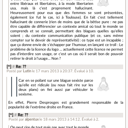
entre libéraux et libertaires, à la mode libertarien
usa, mais là c'est proprement hallucinant.
Heureusement pour eux que des femmes se sont présentées,
également (ce fut le cas, ici à Toulouse). En fait c'est tellement
hallucinant de connerie (rien de moins que de la bêtise pure : ne pas
être capable de différencier un contexte amical où tout le monde se
comprends et se connait, permettant des blagues quelles qu'elles
soient ; du contexte communication publique (et ce, sans même
compter sur le devoir de représentativité) : ce type est un incapable ;
que ça donne envie de s'échapper par l'humour, en lançant ce troll : Le
problème de la licence du logo … actuellement cette licence ne permet
pas d'interdire son usage, or c'est un cas où il serait bon de pouvoir
retirer le droit à l'usage… Non ?
[^]
#
Re: ??
Posté par
Lutin
le 17 mars 2013 à 20:37
.
Évalué à
10
.
Car en se poilant sur une blague sexiste parce
qu'elle est ridicule (ou nous fait rire sur les
deux plans) on fini aussi par véhiculer le
sexisme.
En effet, Pierre Desprosges est grandement responsable de la
popularité de l'extrême droite en France.
[^]
#
Re: ??
Posté par
alpentux
le 18 mars 2013 à 14:12
.
Évalué à
2
.
On peut rire de tout mais pas avec tout le monde…