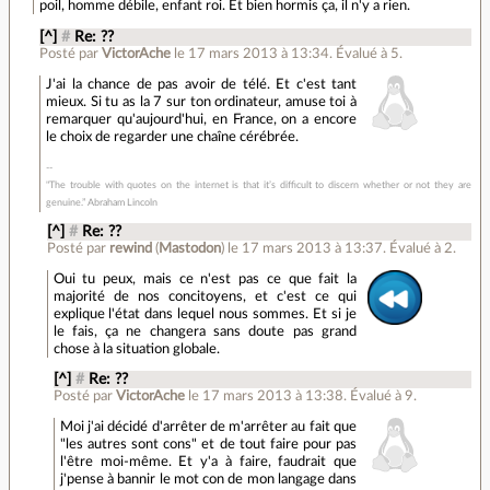
poil, homme débile, enfant roi. Et bien hormis ça, il n'y a rien.
[^]
#
Re: ??
Posté par
VictorAche
le 17 mars 2013 à 13:34
.
Évalué à
5
.
J'ai la chance de pas avoir de télé. Et c'est tant
mieux. Si tu as la 7 sur ton ordinateur, amuse toi à
remarquer qu'aujourd'hui, en France, on a encore
le choix de regarder une chaîne cérébrée.
"The trouble with quotes on the internet is that it’s difficult to discern whether or not they are
genuine.” Abraham Lincoln
[^]
#
Re: ??
Posté par
rewind
(
Mastodon
)
le 17 mars 2013 à 13:37
.
Évalué à
2
.
Oui tu peux, mais ce n'est pas ce que fait la
majorité de nos concitoyens, et c'est ce qui
explique l'état dans lequel nous sommes. Et si je
le fais, ça ne changera sans doute pas grand
chose à la situation globale.
[^]
#
Re: ??
Posté par
VictorAche
le 17 mars 2013 à 13:38
.
Évalué à
9
.
Moi j'ai décidé d'arrêter de m'arrêter au fait que
"les autres sont cons" et de tout faire pour pas
l'être moi-même. Et y'a à faire, faudrait que
j'pense à bannir le mot con de mon langage dans