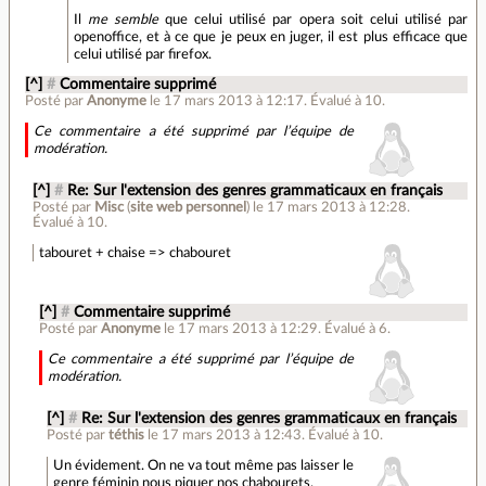
Il
me semble
que celui utilisé par opera soit celui utilisé par
openoffice, et à ce que je peux en juger, il est plus efficace que
celui utilisé par firefox.
[^]
#
Commentaire supprimé
Posté par
Anonyme
le 17 mars 2013 à 12:17
.
Évalué à
10
.
Ce commentaire a été supprimé par l’équipe de
modération.
[^]
#
Re: Sur l'extension des genres grammaticaux en français
Posté par
Misc
(
site web personnel
)
le 17 mars 2013 à 12:28
.
Évalué à
10
.
tabouret + chaise => chabouret
[^]
#
Commentaire supprimé
Posté par
Anonyme
le 17 mars 2013 à 12:29
.
Évalué à
6
.
Ce commentaire a été supprimé par l’équipe de
modération.
[^]
#
Re: Sur l'extension des genres grammaticaux en français
Posté par
téthis
le 17 mars 2013 à 12:43
.
Évalué à
10
.
Un évidement. On ne va tout même pas laisser le
genre féminin nous piquer nos chabourets.