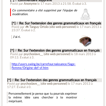
[^]
#
Commentaire supprimé
Posté par
Anonyme
le 17 mars 2013 à 21:58
.
Évalué à
3
.
Ce commentaire a été supprimé par l’équipe de
modération.
[^]
#
Re: Sur l'extension des genres grammaticaux en français
Posté par
🚲 Tanguy Ortolo
(
site web personnel
)
le 17 mars 2013 à
23:37
.
Évalué à
2
.
J'ai ri.
[^]
#
Re: Sur l'extension des genres grammaticaux en français
Posté par
psychoslave__
(
site web personnel
)
le 18 mars 2013 à
09:13
.
Évalué à
3
.
http://users.swing.be/carrefour.naissance/Sage-
Femme/Origine-def-sf.htm
[^]
#
Re: Sur l'extension des genres grammaticaux en français
Posté par
psychoslave__
(
site web personnel
)
le 17 mars 2013 à
17:27
.
Évalué à
0
.
Personnellement je pense que tu pourrais exprimer
la même idée sans chercher à te montrer
méprisant.