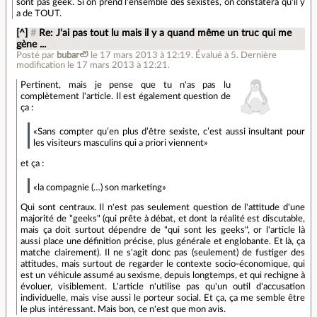
sont pas geek. Si on prend l'ensemble des sexistes, on constatera qu'il y
a de TOUT.
[^]
#
Re: J'ai pas tout lu mais il y a quand même un truc qui me
gène ...
Posté par
bubar🦥
le 17 mars 2013 à 12:19
.
Évalué à
5
.
Dernière
modification le 17 mars 2013 à 12:21.
Pertinent, mais je pense que tu n'as pas lu
complètement l'article. Il est également question de
ça :
«Sans compter qu’en plus d’être sexiste, c’est aussi insultant pour
les visiteurs masculins qui a priori viennent»
et ça :
«la compagnie (…) son marketing»
Qui sont centraux. Il n'est pas seulement question de l'attitude d'une
majorité de "geeks" (qui prête à débat, et dont la réalité est discutable,
mais ça doit surtout dépendre de "qui sont les geeks", or l'article là
aussi place une définition précise, plus générale et englobante. Et là, ça
matche clairement). Il ne s'agit donc pas (seulement) de fustiger des
attitudes, mais surtout de regarder le contexte socio-économique, qui
est un véhicule assumé au sexisme, depuis longtemps, et qui rechigne à
évoluer, visiblement. L'article n'utilise pas qu'un outil d'accusation
individuelle, mais vise aussi le porteur social. Et ça, ça me semble être
le plus intéressant. Mais bon, ce n'est que mon avis.