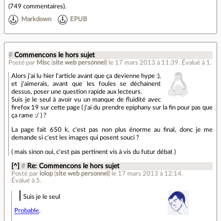
(
749 commentaires
).
Markdown
EPUB
#
Commencons le hors sujet
Posté par
Misc
(
site web personnel
)
le 17 mars 2013 à 11:39
.
Évalué à
1
.
Alors j'ai lu hier l'article avant que ça devienne hype :),
et j'aimerais, avant que les foules se déchainent
dessus, poser une question rapide aux lecteurs.
Suis je le seul à avoir vu un manque de fluidité avec
firefox 19 sur cette page ( j'ai du prendre epiphany sur la fin pour pas que
ça rame :/ ) ?
La page fait 650 k, c'est pas non plus énorme au final, donc je me
demande si c'est les images qui posent souci ?
( mais sinon oui, c'est pas pertinent vis à vis du futur débat )
[^]
#
Re: Commencons le hors sujet
Posté par
lolop
(
site web personnel
)
le 17 mars 2013 à 12:14
.
Évalué à
5
.
Suis je le seul
Probable
.