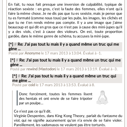
En fait, tu nous fait presque une inversion de culpabilité, typique de
réaction sexiste : en gros, c'est la faute des femmes, elles n'ont qu'à
faire la même chose. Je ne dis pas que tu es sexiste, mais je pense que
tu es formaté (comme nous tous) par les pubs, les images, les clichés et
que tu ne t'en rends même pas compte. Il y a une image que j'aime
beaucoup et qui dit en gros que ce n'est pas à cause des mini-jupes qu'il
y a des viols, c'est à cause des violeurs. On est, toute proportion
gardée, dans le même genre de schéma, tu accuses la mini-jupe.
[^]
#
Re: J'ai pas tout lu mais il y a quand même un truc qui me
gène ...
Posté par
Anonyme
le 17 mars 2013 à 13:04
.
Évalué à
-1
.
[^]
#
Re: J'ai pas tout lu mais il y a quand même un truc qui me
gène ...
Posté par
rewind
(
Mastodon
)
le 17 mars 2013 à 13:19
.
Évalué à
-3
.
[^]
#
Re: J'ai pas tout lu mais il y a quand même un truc qui
me gène ...
Posté par
coid
le 17 mars 2013 à 13:53
.
Évalué à
8
.
Donc forcément, toutes les femmes lisent
des hentais et ont envie de se faire tripoter
par un poulpe…
Ce n’est pas ce qu’il dit.
Virginie Despentes, dans King Kong Theory, parlait du fantasme du
viol, qui ne signifie aucunement qu’on n’a envie de se faire violer.
Pareillement, les sadomasos ne veulent pas être torturés.