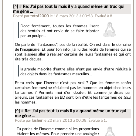
[^]
#
Re: J'ai pas tout lu mais il y a quand même un truc qui
me gène ...
Posté par
totof2000
le 18 mars 2013 à 00:53
.
Évalué à
8
.
Donc forcément, toutes les femmes lisent
des hentais et ont envie de se faire tripoter
par un poulpe…
On parle de "fantasmes", pas de la réalité. On est dans le domaine
de l'imaginaire. Et pour ton info, j'ai lu des récits de femmes qui se
sont laissées aller à réaliser certains de leurs fantasmes et qui ont
été très déçues.
la grande majorité d'entre elles n'ont pas envie d'être réduite à
des objets dans les fantasmes masculins…
Et tu crois que l'inverse n'est pas vrai ? Que les femmes (enfin
certaines femmes) ne réduisent pas les hommes en objet dans leurs
fantasmes ? Permets moi d'en douter. Et comme je disais par
ailleurs, ces fantasmes en BD sont loin d'être les fantasmes de
tous
les hommes.
[^]
#
Re: J'ai pas tout lu mais il y a quand même un truc qui
me gène ...
Posté par
lasher
le 20 mars 2013 à 00:08
.
Évalué à
1
.
Tu parles de l'inverse comme si les proportions
étaient les mêmes. Pour prendre une analogie :