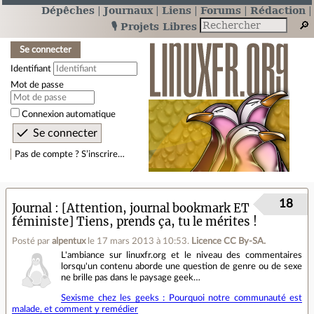
Dépêches
Journaux
Liens
Forums
Rédaction
🎙️ Projets Libres
Se connecter
Identifiant
Mot de passe
Connexion automatique
Pas de compte ? S’inscrire…
18
Journal
[Attention, journal bookmark ET
féministe] Tiens, prends ça, tu le mérites !
Posté par
alpentux
le 17 mars 2013 à 10:53
.
Licence CC By‑SA.
L'ambiance sur linuxfr.org et le niveau des commentaires
lorsqu'un contenu aborde une question de genre ou de sexe
ne brille pas dans le paysage geek…
Sexisme chez les geeks : Pourquoi notre communauté est
malade, et comment y remédier