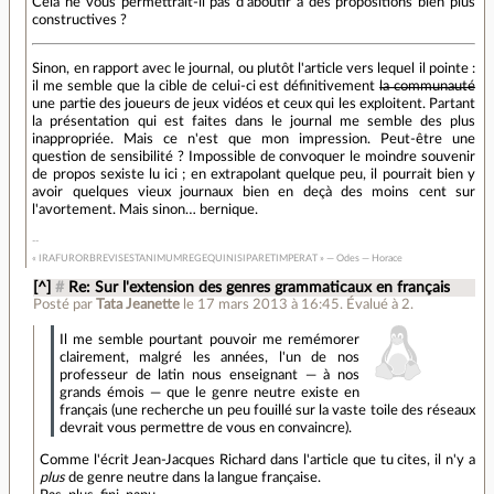
Cela ne vous permettrait-il pas d'aboutir à des propositions bien plus
constructives ?
Sinon, en rapport avec le journal, ou plutôt l'article vers lequel il pointe :
il me semble que la cible de celui-ci est définitivement
la communauté
une partie des joueurs de jeux vidéos et ceux qui les exploitent. Partant
la présentation qui est faites dans le journal me semble des plus
inappropriée. Mais ce n'est que mon impression. Peut-être une
question de sensibilité ? Impossible de convoquer le moindre souvenir
de propos sexiste lu ici ; en extrapolant quelque peu, il pourrait bien y
avoir quelques vieux journaux bien en deçà des moins cent sur
l'avortement. Mais sinon… bernique.
« IRAFURORBREVISESTANIMUMREGEQUINISIPARETIMPERAT » — Odes — Horace
[^]
#
Re: Sur l'extension des genres grammaticaux en français
Posté par
Tata Jeanette
le 17 mars 2013 à 16:45
.
Évalué à
2
.
Il me semble pourtant pouvoir me remémorer
clairement, malgré les années, l'un de nos
professeur de latin nous enseignant — à nos
grands émois — que le genre neutre existe en
français (une recherche un peu fouillé sur la vaste toile des réseaux
devrait vous permettre de vous en convaincre).
Comme l'écrit Jean-Jacques Richard dans l'article que tu cites, il n'y a
plus
de genre neutre dans la langue française.