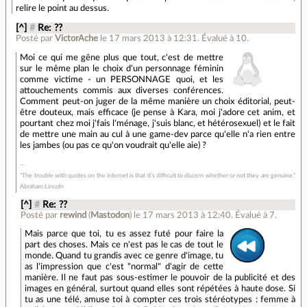
relire le point au dessus.
[^]
#
Re: ??
Posté par
VictorAche
le 17 mars 2013 à 12:31
.
Évalué à
10
.
Moi ce qui me gêne plus que tout, c'est de mettre
sur le même plan le choix d'un personnage féminin
comme victime - un PERSONNAGE quoi, et les
attouchements commis aux diverses conférences.
Comment peut-on juger de la même manière un choix éditorial, peut-
être douteux, mais efficace (je pense à Kara, moi j'adore cet anim, et
pourtant chez moi j'fais l'ménage, j'suis blanc, et hétérosexuel) et le fait
de mettre une main au cul à une game-dev parce qu'elle n'a rien entre
les jambes (ou pas ce qu'on voudrait qu'elle aie) ?
"The trouble with quotes on the internet is that it’s difficult to discern whether or not they are genuine.”
Abraham Lincoln
[^]
#
Re: ??
Posté par
rewind
(
Mastodon
)
le 17 mars 2013 à 12:40
.
Évalué à
7
.
Mais parce que toi, tu es assez futé pour faire la
part des choses. Mais ce n'est pas le cas de tout le
monde. Quand tu grandis avec ce genre d'image, tu
as l'impression que c'est "normal" d'agir de cette
manière. Il ne faut pas sous-estimer le pouvoir de la publicité et des
images en général, surtout quand elles sont répétées à haute dose. Si
tu as une télé, amuse toi à compter ces trois stéréotypes : femme à