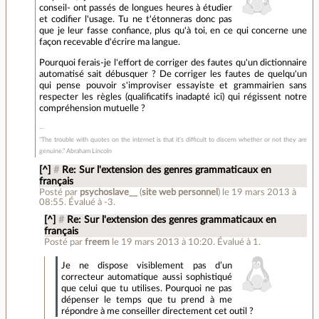
conseil- ont passés de longues heures à étudier
et codifier l'usage. Tu ne t'étonneras donc pas
que je leur fasse confiance, plus qu'à toi, en ce qui concerne une
façon recevable d'écrire ma langue.
Pourquoi ferais-je l'effort de corriger des fautes qu'un dictionnaire
automatisé sait débusquer ? De corriger les fautes de quelqu'un
qui pense pouvoir s'improviser essayiste et grammairien sans
respecter les règles (qualificatifs inadapté ici) qui régissent notre
compréhension mutuelle ?
"The trouble with quotes on the internet is that it’s difficult to discern whether or not they are
genuine.” Abraham Lincoln
[^]
#
Re: Sur l'extension des genres grammaticaux en
français
Posté par
psychoslave__
(
site web personnel
)
le 19 mars 2013 à
08:55
.
Évalué à
-3
.
[^]
#
Re: Sur l'extension des genres grammaticaux en
français
Posté par
freem
le 19 mars 2013 à 10:20
.
Évalué à
1
.
Je ne dispose visiblement pas d’un
correcteur automatique aussi sophistiqué
que celui que tu utilises. Pourquoi ne pas
dépenser le temps que tu prend à me
répondre à me conseiller directement cet outil ?