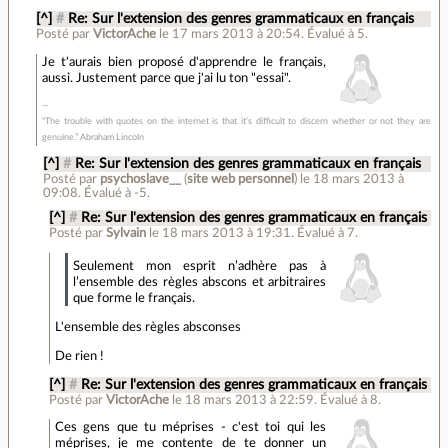
[^]
#
Re: Sur l'extension des genres grammaticaux en français
Posté par
VictorAche
le 17 mars 2013 à 20:54
.
Évalué à
5
.
Je t'aurais bien proposé d'apprendre le français,
aussi. Justement parce que j'ai lu ton "essai".
"The trouble with quotes on the internet is that it’s difficult to discern whether or not they are
genuine.” Abraham Lincoln
[^]
#
Re: Sur l'extension des genres grammaticaux en français
Posté par
psychoslave__
(
site web personnel
)
le 18 mars 2013 à
09:08
.
Évalué à
-5
.
[^]
#
Re: Sur l'extension des genres grammaticaux en français
Posté par
Sylvain
le 18 mars 2013 à 19:31
.
Évalué à
7
.
Seulement mon esprit n’adhère pas à
l’ensemble des règles abscons et arbitraires
que forme le français.
L'ensemble des règles absconses
De rien !
[^]
#
Re: Sur l'extension des genres grammaticaux en français
Posté par
VictorAche
le 18 mars 2013 à 22:59
.
Évalué à
8
.
Ces gens que tu méprises - c'est toi qui les
méprises, je me contente de te donner un