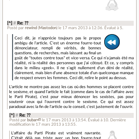
[^]
#
Re: ??
Posté par
rewind
(
Mastodon
)
le 17 mars 2013 à 12:36
.
Évalué à
5
.
Ceci dit, je n'apprécie toujours pas le propos
ambigu de l'article. C'est un énorme fourre-tout
dénonciateur, rempli de vérités, de bonnes
questions, de recherches, mais laissant au final un
goût de "toutes contre tous" et vice-versa. Ce qui n'a jamais été ma
réalité, ni la réalité des personnes que j'ai côtoyé. Et ce, y compris
dans le milieu «geek». Il ne s'agit nullement d'un déni de réalité,
clairement, mais bien d'une absence totale d'un quelconque manque
de respect envers les femmes. Ceci dit, relire le point au dessus.
L'article ne montre pas assez les cas où des hommes se placent contre
le sexisme, et quand l'article le fait (comme dans le cas de l'affaire avec
le Parti Pirate), c'est pour mieux dénoncer les sexistes, pas pour
soutenir ceux qui l'ouvrent contre le sexisme. Ce qui est assez
paradoxal avec la fin de l'article ou le conseil, c'est justement de l'ouvrir.
[^]
#
Re: ??
Posté par
bubar🦥
le 17 mars 2013 à 13:54
.
Évalué à
10
.
Dernière
modification le 17 mars 2013 à 13:55.
L'affaire du Parti Pirate est vraiment navrante.
C'était déjà pas triste avec un bon fourre-tout