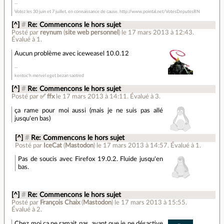
Votez les 30 juin et 7 juillet, en connaissance de cause. http://www.pointal.net/VotesDeputesRN
[^]
#
Re: Commencons le hors sujet
Posté par
reynum
(
site web personnel
)
le 17 mars 2013 à 12:43
.
Évalué à
1
.
Aucun problème avec iceweasel 10.0.12
kentoc'h mervel eget bezan saotred
[^]
#
Re: Commencons le hors sujet
Posté par
✅ ffx
le 17 mars 2013 à 14:11
.
Évalué à
3
.
ça rame pour moi aussi (mais je ne suis pas allé
jusqu'en bas)
[^]
#
Re: Commencons le hors sujet
Posté par
IceCat
(
Mastodon
)
le 17 mars 2013 à 14:57
.
Évalué à
1
.
Pas de soucis avec Firefox 19.0.2. Fluide jusqu'en
bas.
[^]
#
Re: Commencons le hors sujet
Posté par
François Chaix
(
Mastodon
)
le 17 mars 2013 à 15:55
.
Évalué à
2
.
Chez moi ça ne ramait pas, avant que je ne désactive