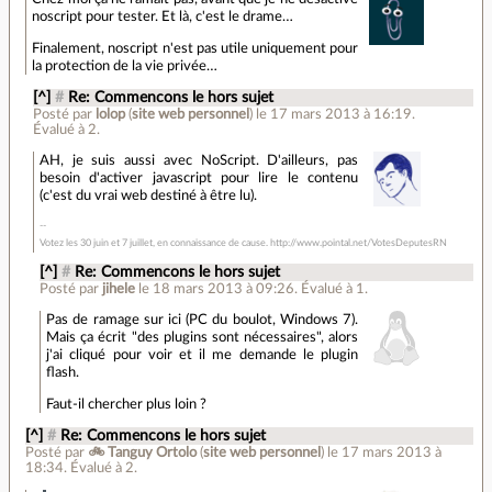
noscript pour tester. Et là, c'est le drame…
Finalement, noscript n'est pas utile uniquement pour
la protection de la vie privée…
[^]
#
Re: Commencons le hors sujet
Posté par
lolop
(
site web personnel
)
le 17 mars 2013 à 16:19
.
Évalué à
2
.
AH, je suis aussi avec NoScript. D'ailleurs, pas
besoin d'activer javascript pour lire le contenu
(c'est du vrai web destiné à être lu).
Votez les 30 juin et 7 juillet, en connaissance de cause. http://www.pointal.net/VotesDeputesRN
[^]
#
Re: Commencons le hors sujet
Posté par
jihele
le 18 mars 2013 à 09:26
.
Évalué à
1
.
Pas de ramage sur ici (PC du boulot, Windows 7).
Mais ça écrit "des plugins sont nécessaires", alors
j'ai cliqué pour voir et il me demande le plugin
flash.
Faut-il chercher plus loin ?
[^]
#
Re: Commencons le hors sujet
Posté par
🚲 Tanguy Ortolo
(
site web personnel
)
le 17 mars 2013 à
18:34
.
Évalué à
2
.