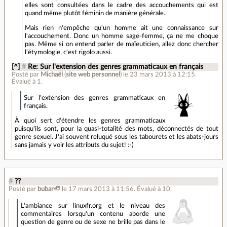
elles sont consultées dans le cadre des accouchements qui est
quand même plutôt féminin de manière générale.
Mais rien n'empêche qu'un homme ait une connaissance sur
l'accouchement. Donc un homme sage-femme, ça ne me choque
pas. Même si on entend parler de maïeuticien, allez donc chercher
l'étymologie, c'est rigolo aussi.
[^]
#
Re: Sur l'extension des genres grammaticaux en français
Posté par
Michaël
(
site web personnel
)
le 23 mars 2013 à 12:15
.
Évalué à
1
.
Sur l'extension des genres grammaticaux en
français.
À quoi sert d'étendre les genres grammaticaux
puisqu'ils sont, pour la quasi-totalité des mots, déconnectés de tout
genre sexuel. J'ai souvent reluqué sous les tabourets et les abats-jours
sans jamais y voir les attributs du sujet! :-)
#
??
Posté par
bubar🦥
le 17 mars 2013 à 11:56
.
Évalué à
10
.
L'ambiance sur linuxfr.org et le niveau des
commentaires lorsqu'un contenu aborde une
question de genre ou de sexe ne brille pas dans le