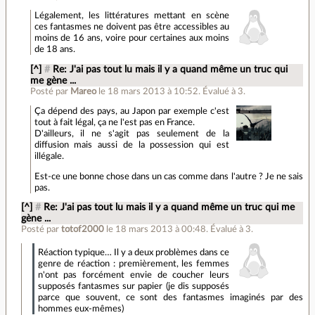
Légalement, les littératures mettant en scène
ces fantasmes ne doivent pas être accessibles au
moins de 16 ans, voire pour certaines aux moins
de 18 ans.
[^]
#
Re: J'ai pas tout lu mais il y a quand même un truc qui
me gène ...
Posté par
Mareo
le 18 mars 2013 à 10:52
.
Évalué à
3
.
Ça dépend des pays, au Japon par exemple c'est
tout à fait légal, ça ne l'est pas en France.
D'ailleurs, il ne s'agit pas seulement de la
diffusion mais aussi de la possession qui est
illégale.
Est-ce une bonne chose dans un cas comme dans l'autre ? Je ne sais
pas.
[^]
#
Re: J'ai pas tout lu mais il y a quand même un truc qui me
gène ...
Posté par
totof2000
le 18 mars 2013 à 00:48
.
Évalué à
3
.
Réaction typique… Il y a deux problèmes dans ce
genre de réaction : premièrement, les femmes
n'ont pas forcément envie de coucher leurs
supposés fantasmes sur papier (je dis supposés
parce que souvent, ce sont des fantasmes imaginés par des
hommes eux-mêmes)