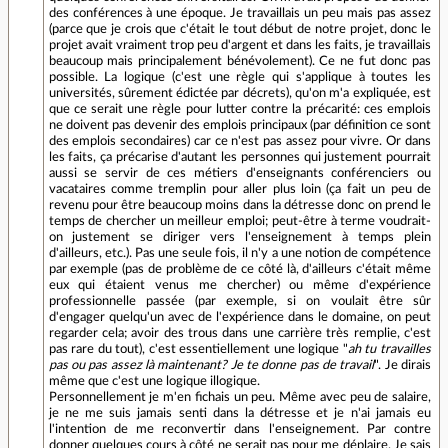
des conférences à une époque. Je travaillais un peu mais pas assez
(parce que je crois que c'était le tout début de notre projet, donc le
projet avait vraiment trop peu d'argent et dans les faits, je travaillais
beaucoup mais principalement bénévolement). Ce ne fut donc pas
possible. La logique (c'est une règle qui s'applique à toutes les
universités, sûrement édictée par décrets), qu'on m'a expliquée, est
que ce serait une règle pour lutter contre la précarité: ces emplois
ne doivent pas devenir des emplois principaux (par définition ce sont
des emplois secondaires) car ce n'est pas assez pour vivre. Or dans
les faits, ça précarise d'autant les personnes qui justement pourrait
aussi se servir de ces métiers d'enseignants conférenciers ou
vacataires comme tremplin pour aller plus loin (ça fait un peu de
revenu pour être beaucoup moins dans la détresse donc on prend le
temps de chercher un meilleur emploi; peut-être à terme voudrait-
on justement se diriger vers l'enseignement à temps plein
d'ailleurs, etc.). Pas une seule fois, il n'y a une notion de compétence
par exemple (pas de problème de ce côté là, d'ailleurs c'était même
eux qui étaient venus me chercher) ou même d'expérience
professionnelle passée (par exemple, si on voulait être sûr
d'engager quelqu'un avec de l'expérience dans le domaine, on peut
regarder cela; avoir des trous dans une carrière très remplie, c'est
pas rare du tout), c'est essentiellement une logique "
ah tu travailles
pas ou pas assez là maintenant? Je te donne pas de travail
". Je dirais
même que c'est une logique illogique.
Personnellement je m'en fichais un peu. Même avec peu de salaire,
je ne me suis jamais senti dans la détresse et je n'ai jamais eu
l'intention de me reconvertir dans l'enseignement. Par contre
donner quelques cours à côté ne serait pas pour me déplaire. Je sais