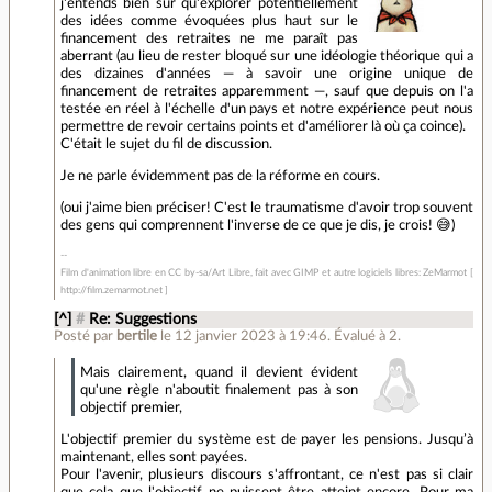
j'entends bien sûr qu'explorer potentiellement
des idées comme évoquées plus haut sur le
financement des retraites ne me paraît pas
aberrant (au lieu de rester bloqué sur une idéologie théorique qui a
des dizaines d'années — à savoir une origine unique de
financement de retraites apparemment —, sauf que depuis on l'a
testée en réel à l'échelle d'un pays et notre expérience peut nous
permettre de revoir certains points et d'améliorer là où ça coince).
C'était le sujet du fil de discussion.
Je ne parle évidemment pas de la réforme en cours.
(oui j'aime bien préciser! C'est le traumatisme d'avoir trop souvent
des gens qui comprennent l'inverse de ce que je dis, je crois! 😅)
Film d'animation libre en CC by-sa/Art Libre, fait avec GIMP et autre logiciels libres: ZeMarmot [
http://film.zemarmot.net ]
[^]
#
Re: Suggestions
Posté par
bertile
le 12 janvier 2023 à 19:46
.
Évalué à
2
.
Mais clairement, quand il devient évident
qu'une règle n'aboutit finalement pas à son
objectif premier,
L'objectif premier du système est de payer les pensions. Jusqu’à
maintenant, elles sont payées.
Pour l'avenir, plusieurs discours s'affrontant, ce n'est pas si clair