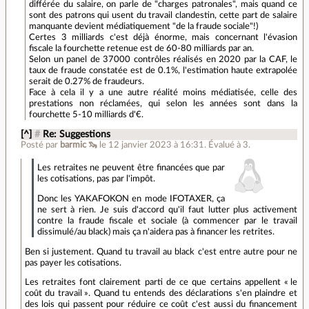
différée du salaire, on parle de "charges patronales", mais quand ce
sont des patrons qui usent du travail clandestin, cette part de salaire
manquante devient médiatiquement "de la fraude sociale"!)
Certes 3 milliards c'est déjà énorme, mais concernant l'évasion
fiscale la fourchette retenue est de 60-80 milliards par an.
Selon un panel de 37000 contrôles réalisés en 2020 par la CAF, le
taux de fraude constatée est de 0.1%, l'estimation haute extrapolée
serait de 0.27% de fraudeurs.
Face à cela il y a une autre réalité moins médiatisée, celle des
prestations non réclamées, qui selon les années sont dans la
fourchette 5-10 milliards d'€.
[^]
#
Re: Suggestions
Posté par
barmic 🦦
le 12 janvier 2023 à 16:31
.
Évalué à
3
.
Les retraites ne peuvent être financées que par
les cotisations, pas par l'impôt.
Donc les YAKAFOKON en mode IFOTAXER, ça
ne sert à rien. Je suis d'accord qu'il faut lutter plus activement
contre la fraude fiscale et sociale (à commencer par le travail
dissimulé/au black) mais ça n'aidera pas à financer les retrites.
Ben si justement. Quand tu travail au black c'est entre autre pour ne
pas payer les cotisations.
Les retraites font clairement parti de ce que certains appellent « le
coût du travail ». Quand tu entends des déclarations s'en plaindre et
des lois qui passent pour réduire ce coût c'est aussi du financement