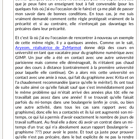
que je peux faire un enseignant tout à fait convenable (pour les
quelques fois où j'ai eu l'occasion de le faire) et ça me plaît de passer
mon savoir dans de bonnes conditions. En tous cas, je me suis
vraiment demandé comment cette règle protégeait vraiment de la
précarité et si au contraire, elle n'enfonçait pas davantage les
précaires dans leur précarité.
Et c'est là où j'ai eu l'occasion de rencontrer à nouveau un exemple
de cette même règle, il y a quelques années. Comme on le sait,
Aryeom, réalisatrice de ZeMarmot
donne déjà des cours en
université en tant que vacataire pour du graphisme numérique avec
GIMP. Un jour elle a été en contact avec une autre université
parisienne mais comme elle déménageait, ils n'étaient pas chaud
pour des cours à distance (contrairement à la première université
pour laquelle elle continue). On a alors mis cette université en
contact avec une amie à nous, qui fait du graphisme avec Krita et on
l'a chaudement recommandée (parce qu'elle le mérite!). Ils ont tout
de suite aimé ce qu'elle faisait sauf que s'est immédiatement posé
le même problème qui m'était arrivé des années plus tôt: elle ne
travaillait pas assez dans une année! Il se trouvait qu'elle faisait
parfois du mi-temps dans une boulangerie (enfin je crois, ou bien
une autre activité, dans tous les cas sans rapport avec du
graphisme), donc elle les a contactés et ils lui ont augmenté son mi-
temps, ce qui lui a permis d'avoir exactement le nombre de jours de
travail suffisant. Au final elle a donc dû avoir un contrat dans un mi-
temps d'un truc qui n'a absolument aucun rapport (boulangerie ⇔
graphisme ???) pour avoir le poste. Et tout ça juste pour prouver
qu'elle n'est pas précaire, dans le but explicite de ne pas la rendre