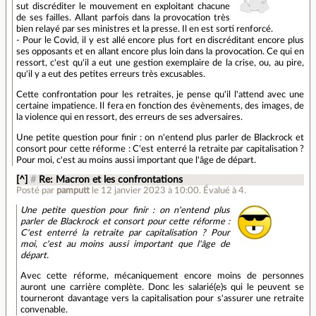
sut discréditer le mouvement en exploitant chacune
de ses failles. Allant parfois dans la provocation très
bien relayé par ses ministres et la presse. Il en est sorti renforcé.
- Pour le Covid, il y est allé encore plus fort en discréditant encore plus
ses opposants et en allant encore plus loin dans la provocation. Ce qui en
ressort, c'est qu'il a eut une gestion exemplaire de la crise, ou, au pire,
qu'il y a eut des petites erreurs très excusables.
Cette confrontation pour les retraites, je pense qu'il l'attend avec une
certaine impatience. Il fera en fonction des évènements, des images, de
la violence qui en ressort, des erreurs de ses adversaires.
Une petite question pour finir : on n'entend plus parler de Blackrock et
consort pour cette réforme : C'est enterré la retraite par capitalisation ?
Pour moi, c'est au moins aussi important que l'âge de départ.
[^]
#
Re: Macron et les confrontations
Posté par
pamputt
le 12 janvier 2023 à 10:00
.
Évalué à
4
.
Une petite question pour finir : on n'entend plus
parler de Blackrock et consort pour cette réforme :
C'est enterré la retraite par capitalisation ? Pour
moi, c'est au moins aussi important que l'âge de
départ.
Avec cette réforme, mécaniquement encore moins de personnes
auront une carrière complète. Donc les salarié(e)s qui le peuvent se
tourneront davantage vers la capitalisation pour s'assurer une retraite
convenable.