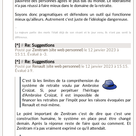
pauvreté des personnes âgées le plus bas du monde. Le libéralisme
n'a pas réussi à faire mieux dans le domaine de la retraite.
Soyons donc pragmatiques et défendons un outil qui fonctionne
mieux qu'ailleurs. Autrement c'est juste de l'idéologie dangereuse.
La majeure partie des morts l'était déjà de son vivant et le jour venu, ils n'ont pas senti la
différence.
[^]
#
Re: Suggestions
Posté par
Zenitram
(
site web personnel
)
le 12 janvier 2023 à
15:11
.
Évalué à
-3
.
[^]
#
Re: Suggestions
Posté par
Renault
(
site web personnel
)
le 12 janvier 2023 à 15:15
.
Évalué à
9
.
C'est là les limites de ta compréhension du
système de retraite voulu par Ambroise
Croizat. Si, pour perpétuer l'héritage
d'Ambroise Croizat, il est impossible de
financer les retraites par l'impôt pour les raisons évoquées par
Renault et moi-même.
Le point important de Zenitram c'est de dire que c'est une
construction humaine, le système en place peut être changé
demain. Après la réponse reste de faire quoi ou comment. Et
Zenitram n'a pas vraiment exprimé ce qu'il attendait.