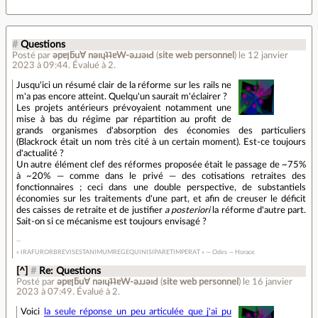
#
Questions
Posté par
ǝpɐןƃu∀ nǝıɥʇʇɐW-ǝɹɹǝıԀ
(
site web personnel
)
le 12 janvier
2023 à 09:44
.
Évalué à
2
.
Jusqu'ici un résumé clair de la réforme sur les rails ne
m'a pas encore atteint. Quelqu'un saurait m'éclairer ?
Les projets antérieurs prévoyaient notamment une
mise à bas du régime par répartition au profit de
grands organismes d'absorption des économies des particuliers
(Blackrock était un nom très cité à un certain moment). Est-ce toujours
d'actualité ?
Un autre élément clef des réformes proposée était le passage de ~75%
à ~20% — comme dans le privé — des cotisations retraites des
fonctionnaires ; ceci dans une double perspective, de substantiels
économies sur les traitements d'une part, et afin de creuser le déficit
des caisses de retraite et de justifier
a posteriori
la réforme d'autre part.
Sait-on si ce mécanisme est toujours envisagé ?
« IRAFURORBREVISESTANIMUMREGEQUINISIPARETIMPERAT » — Odes — Horace
[^]
#
Re: Questions
Posté par
ǝpɐןƃu∀ nǝıɥʇʇɐW-ǝɹɹǝıԀ
(
site web personnel
)
le 16 janvier
2023 à 07:49
.
Évalué à
2
.
Voici
la seule réponse un peu articulée que j'ai pu