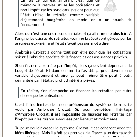
En fait ce qui est amusant c'est que de
mémoire la retraite utilise les cotisations et
non l'impôt car les syndicats avaient peur que
l'État utilise la retraite comme variable
d'ajustement budgétaire en mode on a un soucis de
financement ?
Alors oui c'est une des raisons initiales et ça allait même plus loin. A
l'origine les caisses de retraites (comme la sécu) sont gérées par les
assurées eux-même et l'état n'avait pas son mot à dire.
Ambroise Croizat a donné tout son être pour que les cotisations
soient à l'abri des appétits de la finance et des assurances privées.
Si on finance la retraite par l'impôt, alors ça devient dépendant du
budget de l'état. Et donc comme tu l'as dit, ça peut devenir une
variable d'ajustement et pire, ça peut même être petit à petit
démantelé par l'état au profit d'intérêts privés.
En réalité, rien n'empêche de financer les retraites par autre
chose que les cotisations
C'est là les limites de ta compréhension du système de retraite
voulu par Ambroise Croizat. Si, pour perpétuer l'héritage
d'Ambroise Croizat, il est impossible de financer les retraites par
l'impôt pour les raisons évoquées par Renault et moi-même.
Tu peux vouloir casser le système Croizat, c'est cohérent avec tes
idées libérales. Mais il a fait ses preuves : la France a un des taux de