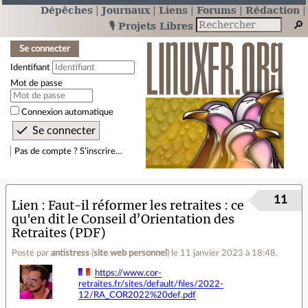
Dépêches
Journaux
Liens
Forums
Rédaction
🎙️ Projets Libres
Se connecter
Identifiant
Mot de passe
Connexion automatique
Pas de compte ? S’inscrire…
11
Lien
Faut-il réformer les retraites : ce
qu'en dit le Conseil d’Orientation des
Retraites (PDF)
Posté par
antistress
(
site web personnel
)
le 11 janvier 2023 à 18:48
.
https://www.cor-
retraites.fr/sites/default/files/2022-
12/RA_COR2022%20def.pdf