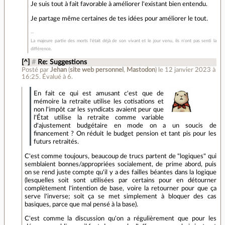
Je suis tout à fait favorable à améliorer l'existant bien entendu.
Je partage même certaines de tes idées pour améliorer le tout.
La majeure partie des morts l'était déjà de son vivant et le jour venu, ils n'ont pas senti la
différence.
[^]
#
Re: Suggestions
Posté par
Jehan
(
site web personnel
,
Mastodon
)
le 12 janvier 2023 à
16:25
.
Évalué à
6
.
En fait ce qui est amusant c'est que de
mémoire la retraite utilise les cotisations et
non l'impôt car les syndicats avaient peur que
l'État utilise la retraite comme variable
d'ajustement budgétaire en mode on a un soucis de
financement ? On réduit le budget pension et tant pis pour les
futurs retraités.
C'est comme toujours, beaucoup de trucs partent de "logiques" qui
semblaient bonnes/appropriées socialement, de prime abord, puis
on se rend juste compte qu'il y a des failles béantes dans la logique
(lesquelles soit sont utilisées par certains pour en détourner
complètement l'intention de base, voire la retourner pour que ça
serve l'inverse; soit ça se met simplement à bloquer des cas
basiques, parce que mal pensé à la base).
C'est comme la discussion qu'on a régulièrement que pour les