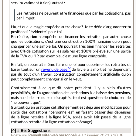
servira vraiment à rien), autant :
Les retraites ne peuvent être financées que par les cotisations, pas
par l'impôt.
Ha, et quelle magie empêche autre chose? Je te défie d'argumenter ta
position si "évidente" pour toi.
En réalité,
rien
n'empêche de financer les retraites par autre chose
que les cotisations, c'est une construction 100% humaine qu'on peut
changer par une simple loi. On pourrait très bien financer les retraites
avec 0% de cotisation sur les salaires et 100% prélevé sur une partie
de la TVA ou l'IR par exemple, c'est une ligne comptable.
En fait, on pourrait même faire une loi pour supprimer les retraites et
baser tout sur un
revenu de base
de la vie à la mort et ne dépendant
pas du tout d'un travail, construction complètement artificielle qu'on
peut complètement changer si on le veut.
Contrairement à ce que dit notre président, il y a plein d'autres
possibilités, de l'augmentation des cotisations à la baisse des pensions,
mais aussi des trucs plus disruptifs, tout est question de choix, pas de
"ne peuvent que".
(surtout qu'en pratique cet allongement est déjà une modification pour
sortir des cotisations "personnelles", en faisant passer des dépenses
de la ligne retraite à la ligne RSA, après avoir fait passé de la ligne
cotisation retraite à la ligne cotisation chômage)
[^]
#
Re: Suggestions
Posté par
Renault
(
site web personnel
)
le 12 janvier 2023 à 10:08
.