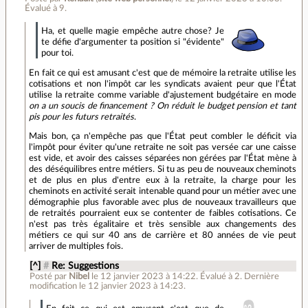
Évalué à
9
.
Ha, et quelle magie empêche autre chose? Je
te défie d'argumenter ta position si "évidente"
pour toi.
En fait ce qui est amusant c'est que de mémoire la retraite utilise les
cotisations et non l'impôt car les syndicats avaient peur que l'État
utilise la retraite comme variable d'ajustement budgétaire en mode
on a un soucis de financement ? On réduit le budget pension et tant
pis pour les futurs retraités
.
Mais bon, ça n'empêche pas que l'État peut combler le déficit via
l'impôt pour éviter qu'une retraite ne soit pas versée car une caisse
est vide, et avoir des caisses séparées non gérées par l'État mène à
des déséquilibres entre métiers. Si tu as peu de nouveaux cheminots
et de plus en plus d'entre eux à la retraite, la charge pour les
cheminots en activité serait intenable quand pour un métier avec une
démographie plus favorable avec plus de nouveaux travailleurs que
de retraités pourraient eux se contenter de faibles cotisations. Ce
n'est pas très égalitaire et très sensible aux changements des
métiers ce qui sur 40 ans de carrière et 80 années de vie peut
arriver de multiples fois.
[^]
#
Re: Suggestions
Posté par
Nibel
le 12 janvier 2023 à 14:22
.
Évalué à
2
.
Dernière
modification le 12 janvier 2023 à 14:23.