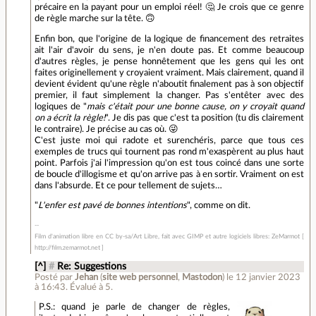
précaire en la payant pour un emploi réel! 🤔 Je crois que ce genre
de règle marche sur la tête. 🙃
Enfin bon, que l'origine de la logique de financement des retraites
ait l'air d'avoir du sens, je n'en doute pas. Et comme beaucoup
d'autres règles, je pense honnêtement que les gens qui les ont
faites originellement y croyaient vraiment. Mais clairement, quand il
devient évident qu'une règle n'aboutit finalement pas à son objectif
premier, il faut simplement la changer. Pas s'entêter avec des
logiques de "
mais c'était pour une bonne cause, on y croyait quand
on a écrit la règle!
". Je dis pas que c'est ta position (tu dis clairement
le contraire). Je précise au cas où. 😜
C'est juste moi qui radote et surenchéris, parce que tous ces
exemples de trucs qui tournent pas rond m'exaspèrent au plus haut
point. Parfois j'ai l'impression qu'on est tous coincé dans une sorte
de boucle d'illogisme et qu'on arrive pas à en sortir. Vraiment on est
dans l'absurde. Et ce pour tellement de sujets…
"
L'enfer est pavé de bonnes intentions
", comme on dit.
Film d'animation libre en CC by-sa/Art Libre, fait avec GIMP et autre logiciels libres: ZeMarmot [
http://film.zemarmot.net ]
[^]
#
Re: Suggestions
Posté par
Jehan
(
site web personnel
,
Mastodon
)
le 12 janvier 2023
à 16:43
.
Évalué à
5
.
P.S.: quand je parle de changer de règles,