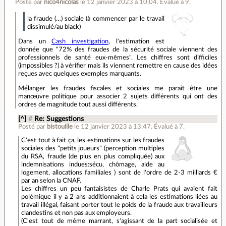
Posté par
nico4nicolas
le 12 janvier 2023 à 10:04
.
Évalué à
9
.
la fraude (…) sociale (à commencer par le travail
dissimulé/au black)
Dans un
Cash investigation
, l'estimation est
donnée que "72% des fraudes de la sécurité sociale viennent des
professionnels de santé eux-mêmes". Les chiffres sont difficiles
(impossibles ?) à vérifier mais ils viennent remettre en cause des idées
reçues avec quelques exemples marquants.
Mélanger les fraudes fiscales et sociales me parait être une
manœuvre politique pour associer 2 sujets différents qui ont des
ordres de magnitude tout aussi différents.
[^]
#
Re: Suggestions
Posté par
bistouille
le 12 janvier 2023 à 13:47
.
Évalué à
7
.
C'est tout à fait ça, les estimations sur les fraudes
sociales des "petits joueurs" (perception multiples
du RSA, fraude (de plus en plus compliquée) aux
indemnisations indues:sécu, chômage, aide au
logement, allocations familiales ) sont de l'ordre de 2-3 milliards €
par an selon la CNAF.
Les chiffres un peu fantaisistes de Charle Prats qui avaient fait
polémique il y a 2 ans additionnaient à cela les estimations liées au
travail illégal, faisant porter tout le poids de la fraude aux travailleurs
clandestins et non pas aux employeurs.
(C'est tout de même marrant, s'agissant de la part socialisée et