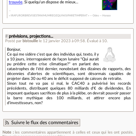
trouvée
. Si quelqu'un dispose de mieux…
« IRAFURORBREVISESTANIMUMREGEQUINISIPARETIMPERAT » — Odes — Horace
#
prévisions, projections...
Posté par
bistouille
le 12 janvier 2023 à 09:58
.
Évalué à
10
.
Bonjour,
Ce qui me sidère c'est que des individus qui, texto, il y
a 10 jours, interrogeaient de façon lunaire "Qui aurait
pu prédire cette crise climatique?" en parlant des
catastrophes de l'été dernier, nonobstant des dizaines de rapports, des
décennies d'alertes de scientifiques, sont désormais capables de
projeter dans 30 ou 40 ans le déficit supposé de caisses de retraite.
Sinon tout ne va pas si mal, le CAC40 a pulvérisé les records
précédents, distribuant quelques 80 milliards d'€ de dividendes. En
imposant quelques sacrifices de plus à la plèbe, on devrait pouvoir passer
la barre mythique des 100 milliards, et attirer encore plus
d'investisseurs, non?
Suivre le flux des commentaires
Note :
les commentaires appartiennent à celles et ceux qui les ont postés.