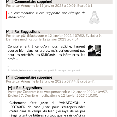
[^]
#
Commentaire supprimé
Posté par
Anonyme
le 11 janvier 2023 à 20:09
.
Évalué à
1
.
Ce commentaire a été supprimé par l’équipe de
modération.
[^]
#
Re: Suggestions
Posté par
gUI
(
Mastodon
)
le 12 janvier 2023 à 07:52
.
Évalué à
9
.
Dernière modification le 12 janvier 2023 à 07:54.
Contrairement à ce qu'on nous rabâche, l'argent
pousse bien dans les arbres, mais curieusement pas
pour les retraités, les SMICards, les infirmières, les
profs…
En théorie, la théorie et la pratique c'est pareil. En pratique c'est pas vrai.
[^]
#
Commentaire supprimé
Posté par
Anonyme
le 12 janvier 2023 à 09:44
.
Évalué à
-7
.
[^]
#
Re: Suggestions
Posté par
Zenitram
(
site web personnel
)
le 12 janvier 2023 à 09:57
.
Évalué à
7
.
Dernière modification le 12 janvier 2023 à 10:00.
Clairement c'est juste du YAKAFOKON /
IFOTAXER de base juste pour s'autopersuader
d'être dans le camps du bien (j'essaye de ne pas
réagir à tant de bêtises surtout que je sais qu'ici ça