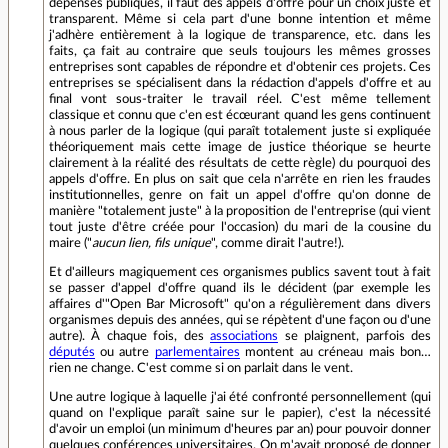
dépenses publiques, il faut des appels d'offre pour un choix juste et
transparent. Même si cela part d'une bonne intention et même
j'adhère entièrement à la logique de transparence, etc. dans les
faits, ça fait au contraire que seuls toujours les mêmes grosses
entreprises sont capables de répondre et d'obtenir ces projets. Ces
entreprises se spécialisent dans la rédaction d'appels d'offre et au
final vont sous-traiter le travail réel. C'est même tellement
classique et connu que c'en est écœurant quand les gens continuent
à nous parler de la logique (qui paraît totalement juste si expliquée
théoriquement mais cette image de justice théorique se heurte
clairement à la réalité des résultats de cette règle) du pourquoi des
appels d'offre. En plus on sait que cela n'arrête en rien les fraudes
institutionnelles, genre on fait un appel d'offre qu'on donne de
manière "totalement juste" à la proposition de l'entreprise (qui vient
tout juste d'être créée pour l'occasion) du mari de la cousine du
maire ("
aucun lien, fils unique
", comme dirait l'autre!).
Et d'ailleurs magiquement ces organismes publics savent tout à fait
se passer d'appel d'offre quand ils le décident (par exemple les
affaires d'"Open Bar Microsoft" qu'on a régulièrement dans divers
organismes depuis des années, qui se répètent d'une façon ou d'une
autre). À chaque fois, des
associations
se plaignent, parfois des
députés
ou autre
parlementaires
montent au créneau mais bon…
rien ne change. C'est comme si on parlait dans le vent.
Une autre logique à laquelle j'ai été confronté personnellement (qui
quand on l'explique paraît saine sur le papier), c'est la nécessité
d'avoir un emploi (un minimum d'heures par an) pour pouvoir donner
quelques conférences universitaires. On m'avait proposé de donner