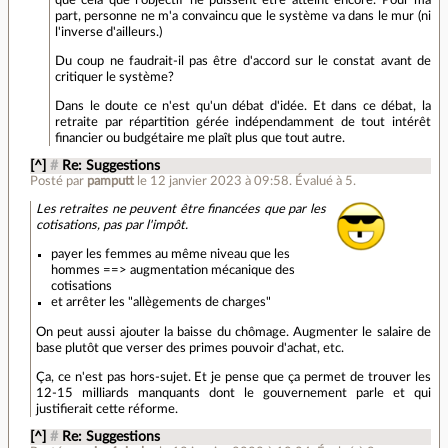
que cela que l'objectif ne puissent être atteint encore. Pour ma
part, personne ne m'a convaincu que le système va dans le mur (ni
l'inverse d'ailleurs.)
Du coup ne faudrait-il pas être d'accord sur le constat avant de
critiquer le système?
Dans le doute ce n'est qu'un débat d'idée. Et dans ce débat, la
retraite par répartition gérée indépendamment de tout intérêt
financier ou budgétaire me plaît plus que tout autre.
[^]
#
Re: Suggestions
Posté par
pamputt
le 12 janvier 2023 à 09:58
.
Évalué à
5
.
Les retraites ne peuvent être financées que par les
cotisations, pas par l'impôt.
payer les femmes au même niveau que les
hommes ==> augmentation mécanique des
cotisations
et arrêter les "allègements de charges"
On peut aussi ajouter la baisse du chômage. Augmenter le salaire de
base plutôt que verser des primes pouvoir d'achat, etc.
Ça, ce n'est pas hors-sujet. Et je pense que ça permet de trouver les
12-15 milliards manquants dont le gouvernement parle et qui
justifierait cette réforme.
[^]
#
Re: Suggestions