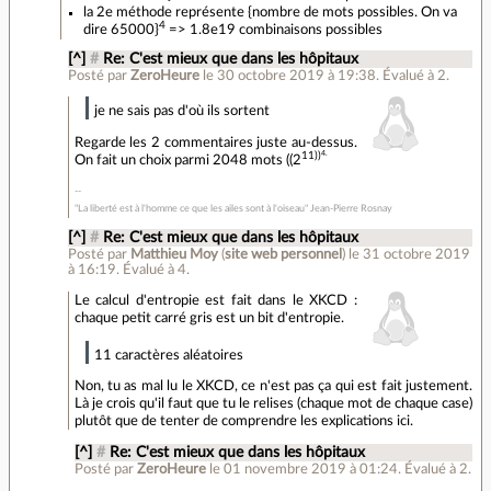
la 2e méthode représente {nombre de mots possibles. On va
4
dire 65000}
=> 1.8e19 combinaisons possibles
[^]
#
Re: C'est mieux que dans les hôpitaux
Posté par
ZeroHeure
le 30 octobre 2019 à 19:38
.
Évalué à
2
.
je ne sais pas d'où ils sortent
Regarde les 2 commentaires juste au-dessus.
4.
11))
On fait un choix parmi 2048 mots ((2
"La liberté est à l'homme ce que les ailes sont à l'oiseau" Jean-Pierre Rosnay
[^]
#
Re: C'est mieux que dans les hôpitaux
Posté par
Matthieu Moy
(
site web personnel
)
le 31 octobre 2019
à 16:19
.
Évalué à
4
.
Le calcul d'entropie est fait dans le XKCD :
chaque petit carré gris est un bit d'entropie.
11 caractères aléatoires
Non, tu as mal lu le XKCD, ce n'est pas ça qui est fait justement.
Là je crois qu'il faut que tu le relises (chaque mot de chaque case)
plutôt que de tenter de comprendre les explications ici.
[^]
#
Re: C'est mieux que dans les hôpitaux
Posté par
ZeroHeure
le 01 novembre 2019 à 01:24
.
Évalué à
2
.