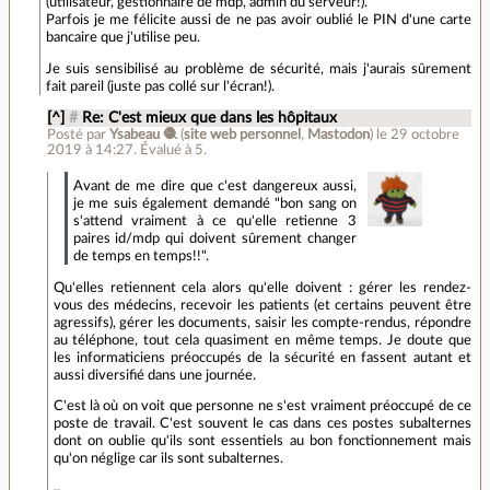
(utilisateur, gestionnaire de mdp, admin du serveur!).
Parfois je me félicite aussi de ne pas avoir oublié le PIN d'une carte
bancaire que j'utilise peu.
Je suis sensibilisé au problème de sécurité, mais j'aurais sûrement
fait pareil (juste pas collé sur l'écran!).
[^]
#
Re: C'est mieux que dans les hôpitaux
Posté par
Ysabeau 🧶
(
site web personnel
,
Mastodon
)
le 29 octobre
2019 à 14:27
.
Évalué à
5
.
Avant de me dire que c'est dangereux aussi,
je me suis également demandé "bon sang on
s'attend vraiment à ce qu'elle retienne 3
paires id/mdp qui doivent sûrement changer
de temps en temps!!".
Qu'elles retiennent cela alors qu'elle doivent : gérer les rendez-
vous des médecins, recevoir les patients (et certains peuvent être
agressifs), gérer les documents, saisir les compte-rendus, répondre
au téléphone, tout cela quasiment en même temps. Je doute que
les informaticiens préoccupés de la sécurité en fassent autant et
aussi diversifié dans une journée.
C'est là où on voit que personne ne s'est vraiment préoccupé de ce
poste de travail. C'est souvent le cas dans ces postes subalternes
dont on oublie qu'ils sont essentiels au bon fonctionnement mais
qu'on néglige car ils sont subalternes.