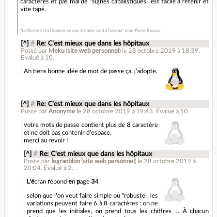
caractères et pas mal de "signes cabalistiques" est facile à retenir et
vite tapé.
"La liberté est à l'homme ce que les ailes sont à l'oiseau" Jean-Pierre Rosnay
[^]
#
Re: C'est mieux que dans les hôpitaux
Posté par
Meku
(
site web personnel
)
le 28 octobre 2019 à 18:39
.
Évalué à
10
.
Ah tiens bonne idée de mot de passe ça, j'adopte.
[^]
#
Re: C'est mieux que dans les hôpitaux
Posté par
Anonyme
le 28 octobre 2019 à 19:43
.
Évalué à
10
.
votre mots de passe contient plus de 8 caractère
et ne doit pas contenir d'espace.
merci au revoir !
[^]
#
Re: C'est mieux que dans les hôpitaux
Posté par
legranblon
(
site web personnel
)
le 28 octobre 2019 à
20:04
.
Évalué à
2
.
L'é
cran
r
épond
e
n
p
age
3
4
selon que l'on veut faire simple ou "robuste", les
variations peuvent faire 6 à 8 caractères : on ne
prend que les initiales, on prend tous les chiffres … À chacun