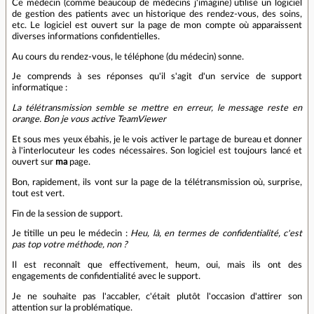
Ce médecin (comme beaucoup de médecins j'imagine) utilise un logiciel
de gestion des patients avec un historique des rendez-vous, des soins,
etc. Le logiciel est ouvert sur la page de mon compte où apparaissent
diverses informations confidentielles.
Au cours du rendez-vous, le téléphone (du médecin) sonne.
Je comprends à ses réponses qu'il s'agit d'un service de support
informatique :
La télétransmission semble se mettre en erreur, le message reste en
orange. Bon je vous active TeamViewer
Et sous mes yeux ébahis, je le vois activer le partage de bureau et donner
à l'interlocuteur les codes nécessaires. Son logiciel est toujours lancé et
ouvert sur
ma
page.
Bon, rapidement, ils vont sur la page de la télétransmission où, surprise,
tout est vert.
Fin de la session de support.
Je titille un peu le médecin :
Heu, là, en termes de confidentialité, c'est
pas top votre méthode, non ?
Il est reconnaît que effectivement, heum, oui, mais ils ont des
engagements de confidentialité avec le support.
Je ne souhaite pas l'accabler, c'était plutôt l'occasion d'attirer son
attention sur la problématique.