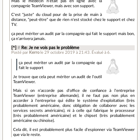
Mais le médecin n'était pas en ligne avec la
compagnie TeamViewer, mais avec son support.
C'est "juste" du cloud pour de la prise de main à
distance, "peut-être" que de rien n'est stocké chez le support et chez
TV.
ça peut mériter un audit par la compagnie qui fait le support mais bon,
ça n'arrivera jamais.
[^]
#
Re: Je ne vois pas le problème
Posté par
Kerro
le 29 octobre 2019 à 21:43
.
Évalué à
6
.
ça peut mériter un audit par la compagnie qui
fait le support
Je trouve que cela peut mériter un audit de l'outil
TeamViewer.
Mais si on n'accorde pas d'office de confiance à l'entreprise
TeamViewer (entreprise allemande), il ne faut pas non plus en
accorder à l'entreprise qui édite le système d'exploitation (très
probablement américaine, donc obligation de collaborer avec les
services secrets américains), ni à celle qui fabrique le processeur
(très probablement américaine) et le chipset (très probablement
américaine ou chinoise).
Cela dit, il est probablement plus facile d'espionner via TeamViewer
que via le reste.