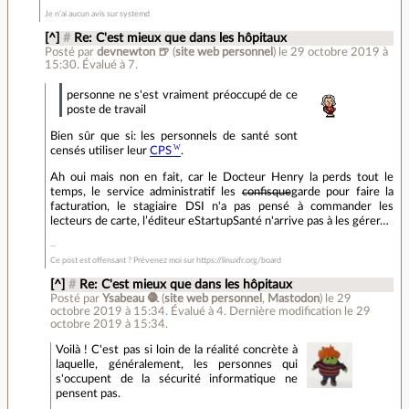
Je n’ai aucun avis sur systemd
[^]
#
Re: C'est mieux que dans les hôpitaux
Posté par
devnewton 🍺
(
site web personnel
)
le 29 octobre 2019 à
15:30
.
Évalué à
7
.
personne ne s'est vraiment préoccupé de ce
poste de travail
Bien sûr que si: les personnels de santé sont
censés utiliser leur
CPS
.
Ah oui mais non en fait, car le Docteur Henry la perds tout le
temps, le service administratif les
confisque
garde pour faire la
facturation, le stagiaire DSI n'a pas pensé à commander les
lecteurs de carte, l’éditeur eStartupSanté n'arrive pas à les gérer…
Ce post est offensant ? Prévenez moi sur https://linuxfr.org/board
[^]
#
Re: C'est mieux que dans les hôpitaux
Posté par
Ysabeau 🧶
(
site web personnel
,
Mastodon
)
le 29
octobre 2019 à 15:34
.
Évalué à
4
.
Dernière modification le 29
octobre 2019 à 15:34.
Voilà ! C'est pas si loin de la réalité concrète à
laquelle, généralement, les personnes qui
s'occupent de la sécurité informatique ne
pensent pas.