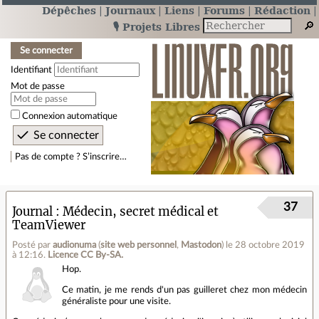
Dépêches
Journaux
Liens
Forums
Rédaction
🎙️ Projets Libres
Se connecter
Identifiant
Mot de passe
Connexion automatique
Pas de compte ? S’inscrire…
37
Journal
Médecin, secret médical et
TeamViewer
Posté par
audionuma
(
site web personnel
,
Mastodon
)
le 28 octobre 2019
à 12:16
.
Licence CC By‑SA.
Hop.
Ce matin, je me rends d'un pas guilleret chez mon médecin
généraliste pour une visite.