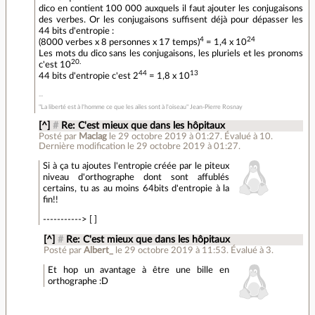
dico en contient 100 000 auxquels il faut ajouter les conjugaisons
des verbes. Or les conjugaisons suffisent déjà pour dépasser les
44 bits d'entropie :
4
24
(8000 verbes x 8 personnes x 17 temps)
= 1,4 x 10
Les mots du dico sans les conjugaisons, les pluriels et les pronoms
20.
c'est 10
44
13
44 bits d'entropie c'est 2
= 1,8 x 10
"La liberté est à l'homme ce que les ailes sont à l'oiseau" Jean-Pierre Rosnay
[^]
#
Re: C'est mieux que dans les hôpitaux
Posté par
Maclag
le 29 octobre 2019 à 01:27
.
Évalué à
10
.
Dernière modification le 29 octobre 2019 à 01:27.
Si à ça tu ajoutes l'entropie créée par le piteux
niveau d'orthographe dont sont affublés
certains, tu as au moins 64bits d'entropie à la
fin!!
-----------> [ ]
[^]
#
Re: C'est mieux que dans les hôpitaux
Posté par
Albert_
le 29 octobre 2019 à 11:53
.
Évalué à
3
.
Et hop un avantage à être une bille en
orthographe :D