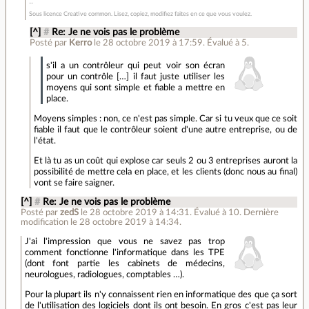
Sous licence Creative common. Lisez, copiez, modifiez faites en ce que vous voulez.
[^]
#
Re: Je ne vois pas le problème
Posté par
Kerro
le 28 octobre 2019 à 17:59
.
Évalué à
5
.
s'il a un contrôleur qui peut voir son écran
pour un contrôle […] il faut juste utiliser les
moyens qui sont simple et fiable a mettre en
place.
Moyens simples : non, ce n'est pas simple. Car si tu veux que ce soit
fiable il faut que le contrôleur soient d'une autre entreprise, ou de
l'état.
Et là tu as un coût qui explose car seuls 2 ou 3 entreprises auront la
possibilité de mettre cela en place, et les clients (donc nous au final)
vont se faire saigner.
[^]
#
Re: Je ne vois pas le problème
Posté par
zedS
le 28 octobre 2019 à 14:31
.
Évalué à
10
.
Dernière
modification le 28 octobre 2019 à 14:34.
J'ai l'impression que vous ne savez pas trop
comment fonctionne l'informatique dans les TPE
(dont font partie les cabinets de médecins,
neurologues, radiologues, comptables …).
Pour la plupart ils n'y connaissent rien en informatique des que ça sort
de l'utilisation des logiciels dont ils ont besoin. En gros c'est pas leur