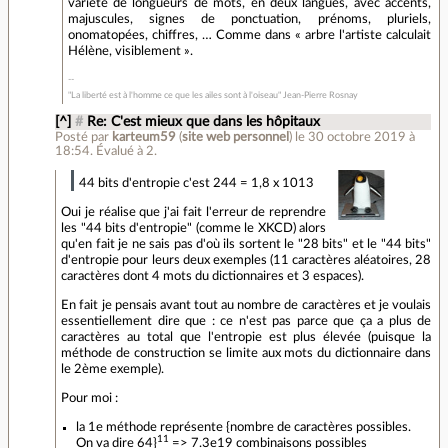
variété de longueurs de mots, en deux langues, avec accents,
majuscules, signes de ponctuation, prénoms, pluriels,
onomatopées, chiffres, … Comme dans « arbre l'artiste calculait
Hélène, visiblement ».
"La liberté est à l'homme ce que les ailes sont à l'oiseau" Jean-Pierre Rosnay
[^]
#
Re: C'est mieux que dans les hôpitaux
Posté par
karteum59
(
site web personnel
)
le 30 octobre 2019 à
18:54
.
Évalué à
2
.
44 bits d'entropie c'est 244 = 1,8 x 1013
Oui je réalise que j'ai fait l'erreur de reprendre
les "44 bits d'entropie" (comme le XKCD) alors
qu'en fait je ne sais pas d'où ils sortent le "28 bits" et le "44 bits"
d'entropie pour leurs deux exemples (11 caractères aléatoires, 28
caractères dont 4 mots du dictionnaires et 3 espaces).
En fait je pensais avant tout au nombre de caractères et je voulais
essentiellement dire que : ce n'est pas parce que ça a plus de
caractères au total que l'entropie est plus élevée (puisque la
méthode de construction se limite aux mots du dictionnaire dans
le 2ème exemple).
Pour moi :
la 1e méthode représente {nombre de caractères possibles.
11
On va dire 64}
=> 7.3e19 combinaisons possibles