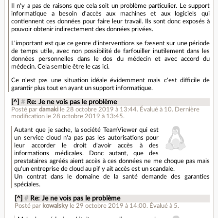
Il n'y a pas de raisons que cela soit un problème particulier. Le support
informatique a besoin d'accès aux machines et aux logiciels qui
contiennent ces données pour faire leur travail. Ils sont donc exposés à
pouvoir obtenir indirectement des données privées.
L'important est que ce genre d'interventions se fassent sur une période
de temps utile, avec non possibilité de farfouiller inutilement dans les
données personnelles dans le dos du médecin et avec accord du
médecin. Cela semble être le cas ici.
Ce n'est pas une situation idéale évidemment mais c'est difficile de
garantir plus tout en ayant un support informatique.
[^]
#
Re: Je ne vois pas le problème
Posté par
damaki
le 28 octobre 2019 à 13:44
.
Évalué à
10
.
Dernière
modification le 28 octobre 2019 à 13:45.
Autant que je sache, la société TeamViewer qui est
un service cloud n'a pas pas les autorisations pour
leur accorder le droit d'avoir accès à des
informations médicales. Donc autant, que des
prestataires agréés aient accès à ces données ne me choque pas mais
qu'un entreprise de cloud au pif y ait accès est un scandale.
Un contrat dans le domaine de la santé demande des garanties
spéciales.
[^]
#
Re: Je ne vois pas le problème
Posté par
kowalsky
le 29 octobre 2019 à 14:00
.
Évalué à
5
.