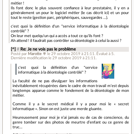
métier !
Ils font donc le plus souvent confiance à leur prestataire, il y en a
généralement un pour le logiciel métier (le cas décrit ici) et un pour
tout le reste (gestion parc, périphériques, sauvegardes …).
c'est quoi la définition d'un "service informatique à la déontologie
contrôlé" ?
On leur met quelqu'un qui a accès a tout ce qu'ils font ?
Ah attend ! il faudrait pas contrôler sa déontologie à celui la aussi ?
[^]
#
Re: Je ne vois pas le problème
Posté par
Marotte ⛧
le 29 octobre 2019 à 21:11
.
Évalué à
5
.
Dernière modification le 29 octobre 2019 à 21:11.
c'est quoi la définition d'un "service
informatique à la déontologie contrôlé" ?
La faculté de ne pas divulguer les informations
inévitablement récupérées dans le cadre de mon travail m’est depuis
longtemps apparue comme le fondement de la déontologie de mon
métier.
Comme il y a le secret médical il y a pour moi le « secret
informatique ». Sinon on est juste une merde gluante.
Heureusement pour moi je n’ai jamais eu de cas de conscience, du
genre tomber sur des photos de meurtre d’enfant ou ce genre de
truc…