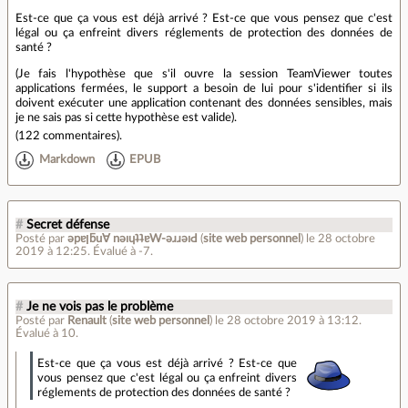
Est-ce que ça vous est déjà arrivé ? Est-ce que vous pensez que c'est
légal ou ça enfreint divers réglements de protection des données de
santé ?
(Je fais l'hypothèse que s'il ouvre la session TeamViewer toutes
applications fermées, le support a besoin de lui pour s'identifier si ils
doivent exécuter une application contenant des données sensibles, mais
je ne sais pas si cette hypothèse est valide).
(
122 commentaires
).
Markdown
EPUB
#
Secret défense
Posté par
ǝpɐןƃu∀ nǝıɥʇʇɐW-ǝɹɹǝıԀ
(
site web personnel
)
le 28 octobre
2019 à 12:25
.
Évalué à
-7
.
#
Je ne vois pas le problème
Posté par
Renault
(
site web personnel
)
le 28 octobre 2019 à 13:12
.
Évalué à
10
.
Est-ce que ça vous est déjà arrivé ? Est-ce que
vous pensez que c'est légal ou ça enfreint divers
réglements de protection des données de santé ?