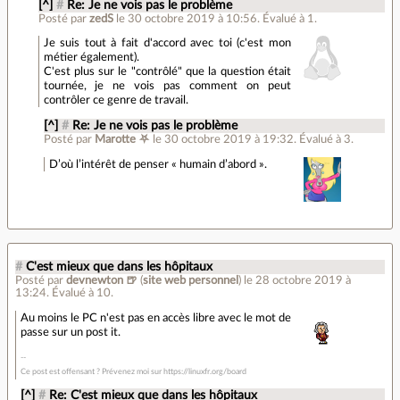
[^]
#
Re: Je ne vois pas le problème
Posté par
zedS
le 30 octobre 2019 à 10:56
.
Évalué à
1
.
Je suis tout à fait d'accord avec toi (c'est mon
métier également).
C'est plus sur le "contrôlé" que la question était
tournée, je ne vois pas comment on peut
contrôler ce genre de travail.
[^]
#
Re: Je ne vois pas le problème
Posté par
Marotte ⛧
le 30 octobre 2019 à 19:32
.
Évalué à
3
.
D’où l’intérêt de penser « humain d’abord ».
#
C'est mieux que dans les hôpitaux
Posté par
devnewton 🍺
(
site web personnel
)
le 28 octobre 2019 à
13:24
.
Évalué à
10
.
Au moins le PC n'est pas en accès libre avec le mot de
passe sur un post it.
Ce post est offensant ? Prévenez moi sur https://linuxfr.org/board
[^]
#
Re: C'est mieux que dans les hôpitaux