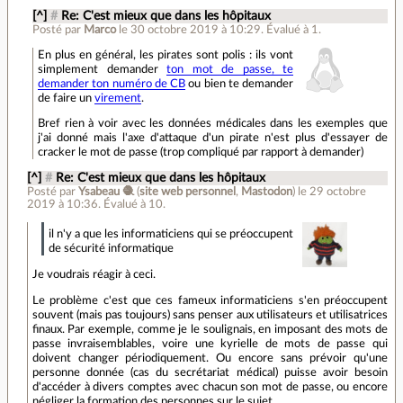
[^]
#
Re: C'est mieux que dans les hôpitaux
Posté par
Marco
le 30 octobre 2019 à 10:29
.
Évalué à
1
.
En plus en général, les pirates sont polis : ils vont
simplement demander
ton mot de passe, te
demander ton numéro de CB
ou bien te demander
de faire un
virement
.
Bref rien à voir avec les données médicales dans les exemples que
j'ai donné mais l'axe d'attaque d'un pirate n'est plus d'essayer de
cracker le mot de passe (trop compliqué par rapport à demander)
[^]
#
Re: C'est mieux que dans les hôpitaux
Posté par
Ysabeau 🧶
(
site web personnel
,
Mastodon
)
le 29 octobre
2019 à 10:36
.
Évalué à
10
.
il n'y a que les informaticiens qui se préoccupent
de sécurité informatique
Je voudrais réagir à ceci.
Le problème c'est que ces fameux informaticiens s'en préoccupent
souvent (mais pas toujours) sans penser aux utilisateurs et utilisatrices
finaux. Par exemple, comme je le soulignais, en imposant des mots de
passe invraisemblables, voire une kyrielle de mots de passe qui
doivent changer périodiquement. Ou encore sans prévoir qu'une
personne donnée (cas du secrétariat médical) puisse avoir besoin
d'accéder à divers comptes avec chacun son mot de passe, ou encore
négliger la formation des personnes sur le sujet.