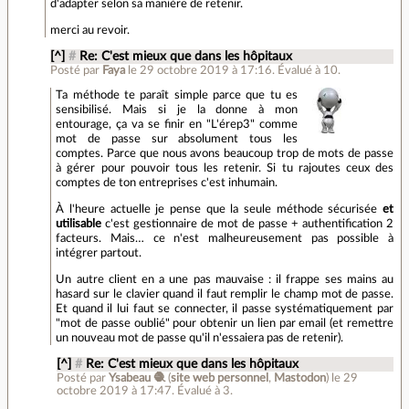
d'adapter selon sa manière de retenir.
merci au revoir.
[^]
#
Re: C'est mieux que dans les hôpitaux
Posté par
Faya
le 29 octobre 2019 à 17:16
.
Évalué à
10
.
Ta méthode te paraît simple parce que tu es
sensibilisé. Mais si je la donne à mon
entourage, ça va se finir en "L'érep3" comme
mot de passe sur absolument tous les
comptes. Parce que nous avons beaucoup trop de mots de passe
à gérer pour pouvoir tous les retenir. Si tu rajoutes ceux des
comptes de ton entreprises c'est inhumain.
À l'heure actuelle je pense que la seule méthode sécurisée
et
utilisable
c'est gestionnaire de mot de passe + authentification 2
facteurs. Mais… ce n'est malheureusement pas possible à
intégrer partout.
Un autre client en a une pas mauvaise : il frappe ses mains au
hasard sur le clavier quand il faut remplir le champ mot de passe.
Et quand il lui faut se connecter, il passe systématiquement par
"mot de passe oublié" pour obtenir un lien par email (et remettre
un nouveau mot de passe qu'il n'essaiera pas de retenir).
[^]
#
Re: C'est mieux que dans les hôpitaux
Posté par
Ysabeau 🧶
(
site web personnel
,
Mastodon
)
le 29
octobre 2019 à 17:47
.
Évalué à
3
.