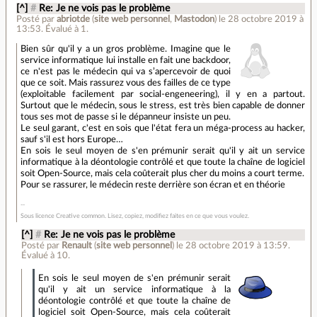
[^]
#
Re: Je ne vois pas le problème
Posté par
abriotde
(
site web personnel
,
Mastodon
)
le 28 octobre 2019 à
13:53
.
Évalué à
1
.
Bien sûr qu'il y a un gros problème. Imagine que le
service informatique lui installe en fait une backdoor,
ce n'est pas le médecin qui va s’apercevoir de quoi
que ce soit. Mais rassurez vous des failles de ce type
(exploitable facilement par social-engeneering), il y en a partout.
Surtout que le médecin, sous le stress, est très bien capable de donner
tous ses mot de passe si le dépanneur insiste un peu.
Le seul garant, c'est en sois que l'état fera un méga-process au hacker,
sauf s'il est hors Europe…
En sois le seul moyen de s'en prémunir serait qu'il y ait un service
informatique à la déontologie contrôlé et que toute la chaîne de logiciel
soit Open-Source, mais cela coûterait plus cher du moins a court terme.
Pour se rassurer, le médecin reste derrière son écran et en théorie
Sous licence Creative common. Lisez, copiez, modifiez faites en ce que vous voulez.
[^]
#
Re: Je ne vois pas le problème
Posté par
Renault
(
site web personnel
)
le 28 octobre 2019 à 13:59
.
Évalué à
10
.
En sois le seul moyen de s'en prémunir serait
qu'il y ait un service informatique à la
déontologie contrôlé et que toute la chaîne de
logiciel soit Open-Source, mais cela coûterait