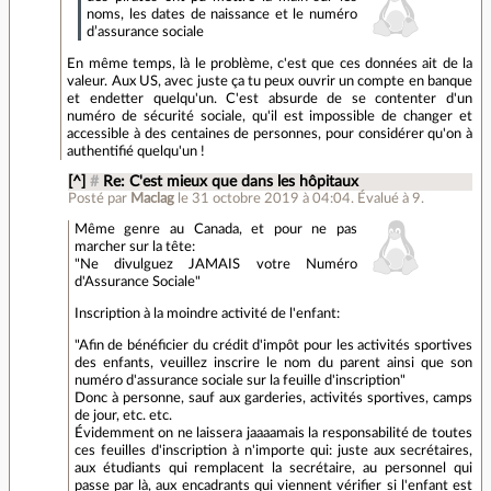
noms, les dates de naissance et le numéro
d’assurance sociale
En même temps, là le problème, c'est que ces données ait de la
valeur. Aux US, avec juste ça tu peux ouvrir un compte en banque
et endetter quelqu'un. C'est absurde de se contenter d'un
numéro de sécurité sociale, qu'il est impossible de changer et
accessible à des centaines de personnes, pour considérer qu'on à
authentifié quelqu'un !
[^]
#
Re: C'est mieux que dans les hôpitaux
Posté par
Maclag
le 31 octobre 2019 à 04:04
.
Évalué à
9
.
Même genre au Canada, et pour ne pas
marcher sur la tête:
"Ne divulguez JAMAIS votre Numéro
d'Assurance Sociale"
Inscription à la moindre activité de l'enfant:
"Afin de bénéficier du crédit d'impôt pour les activités sportives
des enfants, veuillez inscrire le nom du parent ainsi que son
numéro d'assurance sociale sur la feuille d'inscription"
Donc à personne, sauf aux garderies, activités sportives, camps
de jour, etc. etc.
Évidemment on ne laissera jaaaamais la responsabilité de toutes
ces feuilles d'inscription à n'importe qui: juste aux secrétaires,
aux étudiants qui remplacent la secrétaire, au personnel qui
passe par là, aux encadrants qui viennent vérifier si l'enfant est