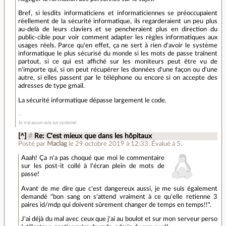
Bref, si lesdits informaticiens et informaticiennes se préoccupaient
réellement de la sécurité informatique, ils regarderaient un peu plus
au-delà de leurs claviers et se pencheraient plus en direction du
public-cible pour voir comment adapter les règles informatiques aux
usages réels. Parce qu'en effet, ça ne sert à rien d'avoir le système
informatique le plus sécurisé du monde si les mots de passe traînent
partout, si ce qui est affiché sur les moniteurs peut être vu de
n'importe qui, si on peut récupérer les données d'une façon ou d'une
autre, si elles passent par le téléphone ou encore si on accepte des
adresses de type gmail.
La sécurité informatique dépasse largement le code.
Je n’ai aucun avis sur systemd
[^]
#
Re: C'est mieux que dans les hôpitaux
Posté par
Maclag
le 29 octobre 2019 à 12:33
.
Évalué à
5
.
Aaah! Ça n'a pas choqué que moi le commentaire
sur les post-it collé à l'écran plein de mots de
passe!
Avant de me dire que c'est dangereux aussi, je me suis également
demandé "bon sang on s'attend vraiment à ce qu'elle retienne 3
paires id/mdp qui doivent sûrement changer de temps en temps!!".
J'ai déjà du mal avec ceux que j'ai au boulot et sur mon serveur perso