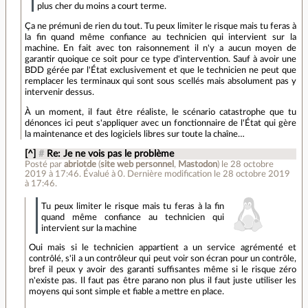
plus cher du moins a court terme.
Ça ne prémuni de rien du tout. Tu peux limiter le risque mais tu feras à
la fin quand même confiance au technicien qui intervient sur la
machine. En fait avec ton raisonnement il n'y a aucun moyen de
garantir quoique ce soit pour ce type d'intervention. Sauf à avoir une
BDD gérée par l'État exclusivement et que le technicien ne peut que
remplacer les terminaux qui sont sous scellés mais absolument pas y
intervenir dessus.
À un moment, il faut être réaliste, le scénario catastrophe que tu
dénonces ici peut s'appliquer avec un fonctionnaire de l'État qui gère
la maintenance et des logiciels libres sur toute la chaîne…
[^]
#
Re: Je ne vois pas le problème
Posté par
abriotde
(
site web personnel
,
Mastodon
)
le 28 octobre
2019 à 17:46
.
Évalué à
0
.
Dernière modification le 28 octobre 2019
à 17:46.
Tu peux limiter le risque mais tu feras à la fin
quand même confiance au technicien qui
intervient sur la machine
Oui mais si le technicien appartient a un service agrémenté et
contrôlé, s'il a un contrôleur qui peut voir son écran pour un contrôle,
bref il peux y avoir des garanti suffisantes même si le risque zéro
n'existe pas. Il faut pas être parano non plus il faut juste utiliser les
moyens qui sont simple et fiable a mettre en place.