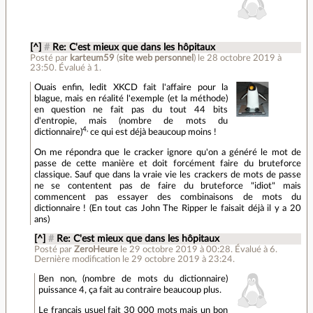
[^]
#
Re: C'est mieux que dans les hôpitaux
Posté par
karteum59
(
site web personnel
)
le 28 octobre 2019 à
23:50
.
Évalué à
1
.
Ouais enfin, ledit XKCD fait l'affaire pour la
blague, mais en réalité l'exemple (et la méthode)
en question ne fait pas du tout 44 bits
d'entropie, mais (nombre de mots du
4,
dictionnaire)
ce qui est déjà beaucoup moins !
On me répondra que le cracker ignore qu'on a généré le mot de
passe de cette manière et doit forcément faire du bruteforce
classique. Sauf que dans la vraie vie les crackers de mots de passe
ne se contentent pas de faire du bruteforce "idiot" mais
commencent pas essayer des combinaisons de mots du
dictionnaire ! (En tout cas John The Ripper le faisait déjà il y a 20
ans)
[^]
#
Re: C'est mieux que dans les hôpitaux
Posté par
ZeroHeure
le 29 octobre 2019 à 00:28
.
Évalué à
6
.
Dernière modification le 29 octobre 2019 à 23:24.
Ben non, (nombre de mots du dictionnaire)
puissance 4, ça fait au contraire beaucoup plus.
Le français usuel fait 30 000 mots mais un bon