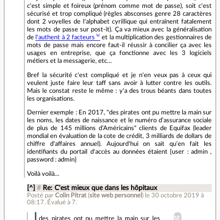
c'est simple et foireux (prénom comme mot de passe), soit c'est
sécurisé et trop compliqué (règles absconses genre 28 caractères
dont 2 voyelles de l'alphabet cyrillique qui entraînent fatalement
les mots de passe sur post-it). Ça va mieux avec la généralisation
de
l'authent à 2 facteurs
et la multiplication des gestionnaires de
mots de passe mais encore faut-il réussir à concilier ça avec les
usages en entreprise, que ça fonctionne avec les 3 logiciels
métiers et la messagerie, etc…
Bref la sécurité c'est compliqué et je n'en veux pas à ceux qui
veulent juste faire leur taff sans avoir à lutter contre les outils.
Mais le constat reste le même : y'a des trous béants dans toutes
les organisations.
Dernier exemple : En 2017, "des pirates ont pu mettre la main sur
les noms, les dates de naissance et le numéro d’assurance sociale
de plus de 145 millions d’Américains" clients de Equifax (leader
mondial en évaluation de la cote de crédit, 3 milliards de dollars de
chiffre d'affaires annuel). Aujourd'hui on sait qu'en fait les
identifiants du portail d'accès au données étaient {user : admin ,
password : admin}
Voilà voilà…
[^]
#
Re: C'est mieux que dans les hôpitaux
Posté par
Colin Pitrat
(
site web personnel
)
le 30 octobre 2019 à
08:17
.
Évalué à
7
.
des pirates ont pu mettre la main sur les