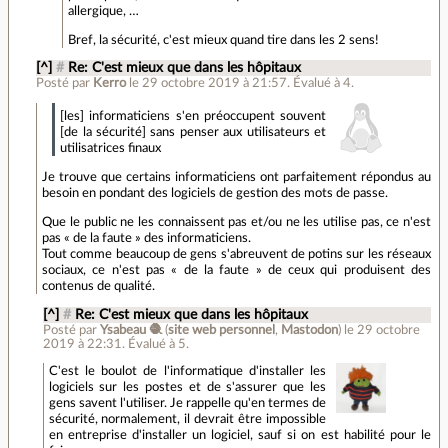
allergique, …
Bref, la sécurité, c'est mieux quand tire dans les 2 sens!
[^]
#
Re: C'est mieux que dans les hôpitaux
Posté par
Kerro
le 29 octobre 2019 à 21:57
.
Évalué à
4
.
[les] informaticiens s'en préoccupent souvent
[de la sécurité] sans penser aux utilisateurs et
utilisatrices finaux
Je trouve que certains informaticiens ont parfaitement répondus au
besoin en pondant des logiciels de gestion des mots de passe.
Que le public ne les connaissent pas et/ou ne les utilise pas, ce n'est
pas « de la faute » des informaticiens.
Tout comme beaucoup de gens s'abreuvent de potins sur les réseaux
sociaux, ce n'est pas « de la faute » de ceux qui produisent des
contenus de qualité.
[^]
#
Re: C'est mieux que dans les hôpitaux
Posté par
Ysabeau 🧶
(
site web personnel
,
Mastodon
)
le 29 octobre
2019 à 22:31
.
Évalué à
5
.
C'est le boulot de l'informatique d'installer les
logiciels sur les postes et de s'assurer que les
gens savent l'utiliser. Je rappelle qu'en termes de
sécurité, normalement, il devrait être impossible
en entreprise d'installer un logiciel, sauf si on est habilité pour le