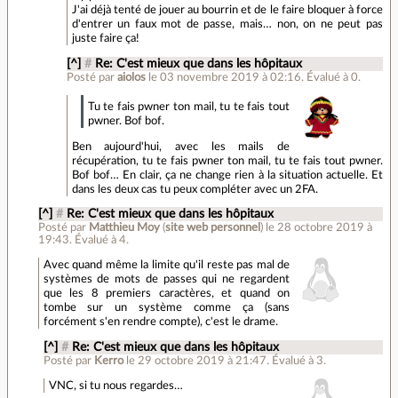
J'ai déjà tenté de jouer au bourrin et de le faire bloquer à force
d'entrer un faux mot de passe, mais… non, on ne peut pas
juste faire ça!
[^]
#
Re: C'est mieux que dans les hôpitaux
Posté par
aiolos
le 03 novembre 2019 à 02:16
.
Évalué à
0
.
Tu te fais pwner ton mail, tu te fais tout
pwner. Bof bof.
Ben aujourd'hui, avec les mails de
récupération, tu te fais pwner ton mail, tu te fais tout pwner.
Bof bof… En clair, ça ne change rien à la situation actuelle. Et
dans les deux cas tu peux compléter avec un 2FA.
[^]
#
Re: C'est mieux que dans les hôpitaux
Posté par
Matthieu Moy
(
site web personnel
)
le 28 octobre 2019 à
19:43
.
Évalué à
4
.
Avec quand même la limite qu'il reste pas mal de
systèmes de mots de passes qui ne regardent
que les 8 premiers caractères, et quand on
tombe sur un système comme ça (sans
forcément s'en rendre compte), c'est le drame.
[^]
#
Re: C'est mieux que dans les hôpitaux
Posté par
Kerro
le 29 octobre 2019 à 21:47
.
Évalué à
3
.
VNC, si tu nous regardes…