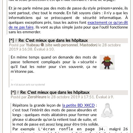
Et je ne parle même pas des mots de passe du style prénom+année, ils
sont partout, chez tout le monde. En fait soyons clairs : il n'y a que les
informaticiens qui se préoccupent de sécurité informatique. À
quelques exceptions près, tous les autres font
exactement ce qu'on dit
de ne pas faire
. Ils vont au plus simple juste pour que l'outil fonctionne
sans les emmerder.
[^]
#
Re: C'est mieux que dans les hôpitaux
Posté par
Ysabeau 🧶
(
site web personnel
,
Mastodon
)
le 28 octobre
2019 à 16:38
.
Évalué à
10
.
En même temps quand on demande des mots de
passe tellement compliqués pour la « sécurité »
qu'il faut les noter pour sʼen souvenir, ça ne
mʼétonne pas.
Je n’ai aucun avis sur systemd
[^]
#
Re: C'est mieux que dans les hôpitaux
Posté par
ZeroHeure
le 28 octobre 2019 à 17:51
.
Évalué à
9
.
Répétons la grande leçon de
la petite BD XKCD
:
c'est tout l'intérêt des mots de passe absurdes et
longs : quelques mots aléatoires pour former une
phrase si absurde qu'on la retient tout de suite, et
le mot de passe est assez long pour être très solide.
L'écran ronfle en page 34.
Par exemple
malgré 26