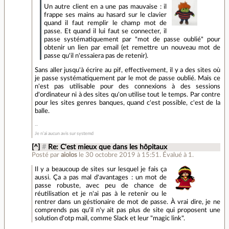
Un autre client en a une pas mauvaise : il
frappe ses mains au hasard sur le clavier
quand il faut remplir le champ mot de
passe. Et quand il lui faut se connecter, il
passe systématiquement par "mot de passe oublié" pour
obtenir un lien par email (et remettre un nouveau mot de
passe qu'il n'essaiera pas de retenir).
Sans aller jusqu'à écrire au pif, effectivement, il y a des sites où
je passe systématiquement par le mot de passe oublié. Mais ce
n'est pas utilisable pour des connexions à des sessions
d'ordinateur ni à des sites qu'on utilise tout le temps. Par contre
pour les sites genres banques, quand c'est possible, c'est de la
balle.
Je n’ai aucun avis sur systemd
[^]
#
Re: C'est mieux que dans les hôpitaux
Posté par
aiolos
le 30 octobre 2019 à 15:51
.
Évalué à
1
.
Il y a beaucoup de sites sur lesquel je fais ça
aussi. Ça a pas mal d'avantages : un mot de
passe robuste, avec peu de chance de
réutilisation et je n'ai pas à le retenir ou le
rentrer dans un géstionaire de mot de passe. À vrai dire, je ne
comprends pas qu'il n'y ait pas plus de site qui proposent une
solution d'otp mail, comme Slack et leur "magic link".