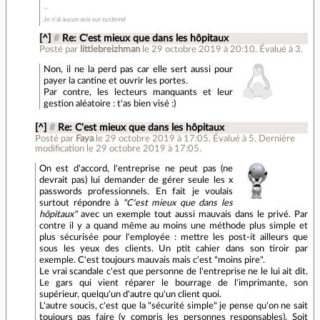
Je n’ai aucun avis sur systemd
[^]
#
Re: C'est mieux que dans les hôpitaux
Posté par
littlebreizhman
le 29 octobre 2019 à 20:10
.
Évalué à
3
.
Non, il ne la perd pas car elle sert aussi pour
payer la cantine et ouvrir les portes.
Par contre, les lecteurs manquants et leur
gestion aléatoire : t'as bien visé :)
[^]
#
Re: C'est mieux que dans les hôpitaux
Posté par
Faya
le 29 octobre 2019 à 17:05
.
Évalué à
5
.
Dernière
modification le 29 octobre 2019 à 17:05.
On est d'accord, l'entreprise ne peut pas (ne
devrait pas) lui demander de gérer seule les x
passwords professionnels. En fait je voulais
surtout répondre à
"C'est mieux que dans les
hôpitaux"
avec un exemple tout aussi mauvais dans le privé. Par
contre il y a quand même au moins une méthode plus simple et
plus sécurisée pour l'employée : mettre les post-it ailleurs que
sous les yeux des clients. Un ptit cahier dans son tiroir par
exemple. C'est toujours mauvais mais c'est "moins pire".
Le vrai scandale c'est que personne de l'entreprise ne le lui ait dit.
Le gars qui vient réparer le bourrage de l'imprimante, son
supérieur, quelqu'un d'autre qu'un client quoi.
L'autre soucis, c'est que la "sécurité simple" je pense qu'on ne sait
toujours pas faire (y compris les personnes responsables). Soit