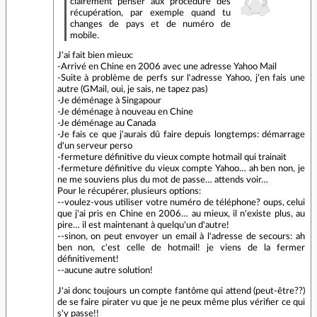
clairement penser aux procédure des
récupération, par exemple quand tu
changes de pays et de numéro de
mobile.
J'ai fait bien mieux:
-Arrivé en Chine en 2006 avec une adresse Yahoo Mail
-Suite à problème de perfs sur l'adresse Yahoo, j'en fais une
autre (GMail, oui, je sais, ne tapez pas)
-Je déménage à Singapour
-Je déménage à nouveau en Chine
-Je déménage au Canada
-Je fais ce que j'aurais dû faire depuis longtemps: démarrage
d'un serveur perso
-fermeture définitive du vieux compte hotmail qui trainait
-fermeture définitive du vieux compte Yahoo… ah ben non, je
ne me souviens plus du mot de passe… attends voir…
Pour le récupérer, plusieurs options:
--voulez-vous utiliser votre numéro de téléphone? oups, celui
que j'ai pris en Chine en 2006… au mieux, il n'existe plus, au
pire… il est maintenant à quelqu'un d'autre!
--sinon, on peut envoyer un email à l'adresse de secours: ah
ben non, c'est celle de hotmail! je viens de la fermer
définitivement!
--aucune autre solution!
J'ai donc toujours un compte fantôme qui attend (peut-être??)
de se faire pirater vu que je ne peux même plus vérifier ce qui
s'y passe!!