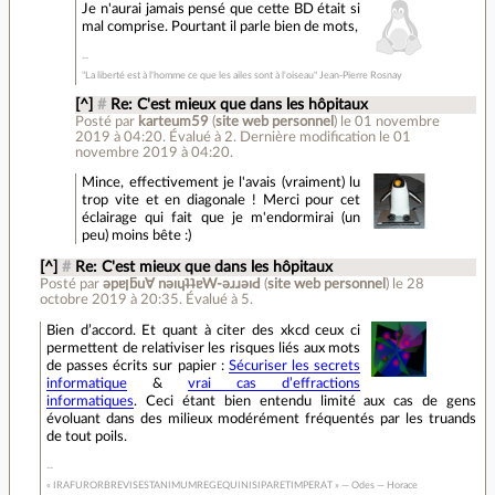
Je n'aurai jamais pensé que cette BD était si
mal comprise. Pourtant il parle bien de mots,
"La liberté est à l'homme ce que les ailes sont à l'oiseau" Jean-Pierre Rosnay
[^]
#
Re: C'est mieux que dans les hôpitaux
Posté par
karteum59
(
site web personnel
)
le 01 novembre
2019 à 04:20
.
Évalué à
2
.
Dernière modification le 01
novembre 2019 à 04:20.
Mince, effectivement je l'avais (vraiment) lu
trop vite et en diagonale ! Merci pour cet
éclairage qui fait que je m'endormirai (un
peu) moins bête :)
[^]
#
Re: C'est mieux que dans les hôpitaux
Posté par
ǝpɐןƃu∀ nǝıɥʇʇɐW-ǝɹɹǝıԀ
(
site web personnel
)
le 28
octobre 2019 à 20:35
.
Évalué à
5
.
Bien d’accord. Et quant à citer des xkcd ceux ci
permettent de relativiser les risques liés aux mots
de passes écrits sur papier :
Sécuriser les secrets
informatique
&
vrai cas d’effractions
informatiques
. Ceci étant bien entendu limité aux cas de gens
évoluant dans des milieux modérément fréquentés par les truands
de tout poils.
« IRAFURORBREVISESTANIMUMREGEQUINISIPARETIMPERAT » — Odes — Horace