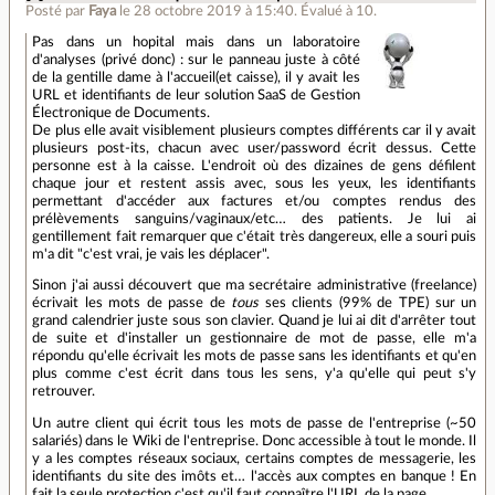
Posté par
Faya
le 28 octobre 2019 à 15:40
.
Évalué à
10
.
Pas dans un hopital mais dans un laboratoire
d'analyses (privé donc) : sur le panneau juste à côté
de la gentille dame à l'accueil(et caisse), il y avait les
URL et identifiants de leur solution SaaS de Gestion
Électronique de Documents.
De plus elle avait visiblement plusieurs comptes différents car il y avait
plusieurs post-its, chacun avec user/password écrit dessus. Cette
personne est à la caisse. L'endroit où des dizaines de gens défilent
chaque jour et restent assis avec, sous les yeux, les identifiants
permettant d'accéder aux factures et/ou comptes rendus des
prélèvements sanguins/vaginaux/etc… des patients. Je lui ai
gentillement fait remarquer que c'était très dangereux, elle a souri puis
m'a dit "c'est vrai, je vais les déplacer".
Sinon j'ai aussi découvert que ma secrétaire administrative (freelance)
écrivait les mots de passe de
tous
ses clients (99% de TPE) sur un
grand calendrier juste sous son clavier. Quand je lui ai dit d'arrêter tout
de suite et d'installer un gestionnaire de mot de passe, elle m'a
répondu qu'elle écrivait les mots de passe sans les identifiants et qu'en
plus comme c'est écrit dans tous les sens, y'a qu'elle qui peut s'y
retrouver.
Un autre client qui écrit tous les mots de passe de l'entreprise (~50
salariés) dans le Wiki de l'entreprise. Donc accessible à tout le monde. Il
y a les comptes réseaux sociaux, certains comptes de messagerie, les
identifiants du site des imôts et… l'accès aux comptes en banque ! En
fait la seule protection c'est qu'il faut connaître l'URL de la page.