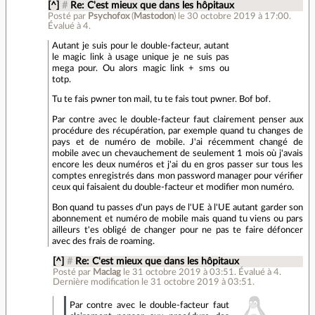
[^]
#
Re: C'est mieux que dans les hôpitaux
Posté par
Psychofox
(
Mastodon
)
le 30 octobre 2019 à 17:00
.
Évalué à
4
.
Autant je suis pour le double-facteur, autant
le magic link à usage unique je ne suis pas
mega pour. Ou alors magic link + sms ou
totp.
Tu te fais pwner ton mail, tu te fais tout pwner. Bof bof.
Par contre avec le double-facteur faut clairement penser aux
procédure des récupération, par exemple quand tu changes de
pays et de numéro de mobile. J'ai récemment changé de
mobile avec un chevauchement de seulement 1 mois où j'avais
encore les deux numéros et j'ai du en gros passer sur tous les
comptes enregistrés dans mon password manager pour vérifier
ceux qui faisaient du double-facteur et modifier mon numéro.
Bon quand tu passes d'un pays de l'UE à l'UE autant garder son
abonnement et numéro de mobile mais quand tu viens ou pars
ailleurs t'es obligé de changer pour ne pas te faire défoncer
avec des frais de roaming.
[^]
#
Re: C'est mieux que dans les hôpitaux
Posté par
Maclag
le 31 octobre 2019 à 03:51
.
Évalué à
4
.
Dernière modification le 31 octobre 2019 à 03:51.
Par contre avec le double-facteur faut