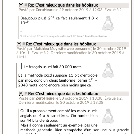
[^]
#
Re: C'est mieux que dans les hôpitaux
Posté par
ZeroHeure
le 29 octobre 2019 à 12:03
.
Évalué à
2
.
64
Beaucoup plus! 2
ça fait seulement 1,8 x
19
10
"La liberté est à l'homme ce que les ailes sont à l'oiseau" Jean-Pierre Rosnay
[^]
#
Re: C'est mieux que dans les hôpitaux
Posté par
Matthieu Moy
(
site web personnel
)
le 30 octobre 2019
à 10:11
.
Évalué à
2
.
Dernière modification le 30 octobre 2019 à
10:11.
Le français usuel fait 30 000 mots
Et la méthode xkcd suppose 11 bit d'entropie
par mot, donc un choix (uniforme) parmi
=
2048 mots, donc encore bien moins que ça.
[^]
#
Re: C'est mieux que dans les hôpitaux
Posté par
ZeroHeure
le 30 octobre 2019 à 13:38
.
Évalué à
2
.
Dernière modification le 30 octobre 2019 à 13:38.
Oui il a probablement compté les mots usuels
anglais de 4 à 6 caractères. On tombe bien
sur 44 bits d'entropie.
Mais il donne seulement un exemple, pas une
méthode générale. Rien n'empêche d'utiliser une plus grande