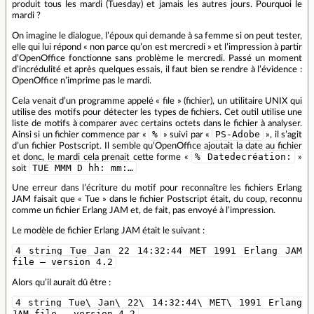
produit tous les mardi (Tuesday) et jamais les autres jours. Pourquoi le
mardi ?
On imagine le dialogue, l’époux qui demande à sa femme si on peut tester,
elle qui lui répond « non parce qu’on est mercredi » et l’impression à partir
d’OpenOffice fonctionne sans problème le mercredi. Passé un moment
d’incrédulité et après quelques essais, il faut bien se rendre à l’évidence :
OpenOffice n’imprime pas le mardi.
Cela venait d’un programme appelé « file » (fichier), un utilitaire UNIX qui
utilise des motifs pour détecter les types de fichiers. Cet outil utilise une
liste de motifs à comparer avec certains octets dans le fichier à analyser.
%
PS-Adobe
Ainsi si un fichier commence par «
» suivi par «
», il s’agit
d’un fichier Postscript. Il semble qu’OpenOffice ajoutait la date au fichier
% Datedecréation:
et donc, le mardi cela prenait cette forme «
»
TUE MMM D hh: mm:…
soit
Une erreur dans l’écriture du motif pour reconnaître les fichiers Erlang
JAM faisait que « Tue » dans le fichier Postscript était, du coup, reconnu
comme un fichier Erlang JAM et, de fait, pas envoyé à l’impression.
Le modèle de fichier Erlang JAM était le suivant :
4 string Tue Jan 22 14:32:44 MET 1991 Erlang JAM
file – version 4.2
Alors qu’il aurait dû être :
4 string Tue\ Jan\ 22\ 14:32:44\ MET\ 1991 Erlang
JAM file – version 4.2