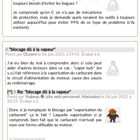
toujours besoin d'éviter les bogues ?
Je comprends qu'en C on n'a pas de mécanisme
de protection, mais je demande quels seraient les outils à toujours
utiliser aujourd'hui pour éviter 99% de ce type de problème (s'ils
existent).
#
"blocage dû à la vapeur"
Posté par
OLeave
le 06 juin 2021 à 19:41
.
Évalué à
6
.
J'ai eu bien du mal à comprendre alors si cela peut
aider d'autres lecteurs dans ce cas : "vapor lock" (en
v.o.) fait référence à la vaporisation du carburant dans
le circuit d'alimentation du moteur, cause des soucis
au redémarrage.
[^]
#
Re: "blocage dû à la vapeur"
Posté par
Ysabeau 🧶
(
site web personnel
,
Mastodon
)
le 06 juin 2021 à
20:25
.
Évalué à
3
.
Donc si je remplaçais le blocage par "vaporisation du
carburant" ça le fait ? Laquelle vaporisation si je
comprends bien fait que le carburant n'arrivait pas
sous une forme utilisable au moteur.
Je n’ai aucun avis sur systemd