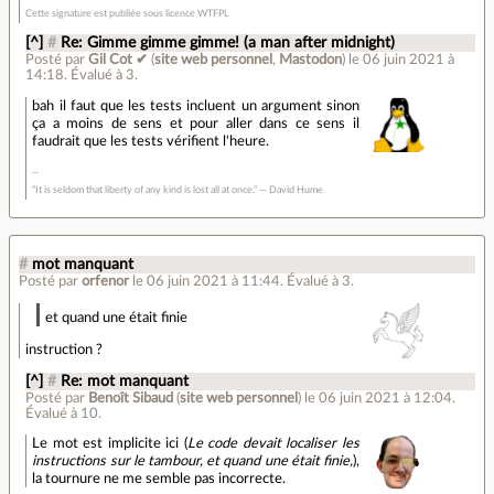
Cette signature est publiée sous licence WTFPL
[^]
#
Re: Gimme gimme gimme! (a man after midnight)
Posté par
Gil Cot ✔
(
site web personnel
,
Mastodon
)
le 06 juin 2021 à
14:18
.
Évalué à
3
.
bah il faut que les tests incluent un argument sinon
ça a moins de sens et pour aller dans ce sens il
faudrait que les tests vérifient l'heure.
“It is seldom that liberty of any kind is lost all at once.” ― David Hume
#
mot manquant
Posté par
orfenor
le 06 juin 2021 à 11:44
.
Évalué à
3
.
et quand une était finie
instruction ?
[^]
#
Re: mot manquant
Posté par
Benoît Sibaud
(
site web personnel
)
le 06 juin 2021 à 12:04
.
Évalué à
10
.
Le mot est implicite ici (
Le code devait localiser les
instructions sur le tambour, et quand une était finie,
),
la tournure ne me semble pas incorrecte.