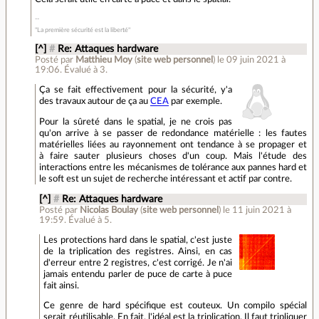
"La première sécurité est la liberté"
[^]
#
Re: Attaques hardware
Posté par
Matthieu Moy
(
site web personnel
)
le 09 juin 2021 à
19:06
.
Évalué à
3
.
Ça se fait effectivement pour la sécurité, y'a
des travaux autour de ça au
CEA
par exemple.
Pour la sûreté dans le spatial, je ne crois pas
qu'on arrive à se passer de redondance matérielle : les fautes
matérielles liées au rayonnement ont tendance à se propager et
à faire sauter plusieurs choses d'un coup. Mais l'étude des
interactions entre les mécanismes de tolérance aux pannes hard et
le soft est un sujet de recherche intéressant et actif par contre.
[^]
#
Re: Attaques hardware
Posté par
Nicolas Boulay
(
site web personnel
)
le 11 juin 2021 à
19:59
.
Évalué à
5
.
Les protections hard dans le spatial, c'est juste
de la triplication des registres. Ainsi, en cas
d'erreur entre 2 registres, c'est corrigé. Je n'ai
jamais entendu parler de puce de carte à puce
fait ainsi.
Ce genre de hard spécifique est couteux. Un compilo spécial
serait réutilisable. En fait, l'idéal est la triplication. Il faut tripliquer