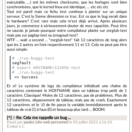
exécutable, …) ont les mêmes checksums, que les horloges sont bien
synchronisées, que le kernel linux est identique, … etc etc etc
Tout est pareil mais ce fichu test continue à planter sur un unique
serveur. C'est la 5ieme dimension ce truc. Est ce que le bug serait dans
le hardware? C'est rare mais cela m'est déjà arrivé. Après plusieurs
jours, je commence à sérieusement douter de mes capacités. Peut être
ne saurais je jamais pourquoi notre compilateur plante sur zorglub-test
mais pas sur paglop-test ou iznogoud-test?
WTF … wait a second … "zorglub-test" fait 12 caractères de long alors
que les 2 autres en font respectivement 11 et 13. Cela ne peut pas être
aussi simple:
# ./run-buggy-test
# export HOSTNAME=123456-test
# ./run-buggy-test
=
> Success
Et si! Le système de logs du compilateur initialisait une chaîne de
caractères contenant le HOSTNAME dans un tableau trop petit de 1
caractère. Classique! Moins de 12 caractères, pas de problèmes. Plus de
12 caractères, dépassement de tableau mais pas de crash. Exactement
12 caractères et le \0 de fin passe la variable immédiatement après le
tableau de vrai (1) à faux (0) et beaucoup plus tard … BOOM.
[^]
#
Re: Cela me rappelle un bug ...
Posté par
paulez
(
site web personnel
)
le 05 juillet 2021 à 16:10
.
Évalué à
1
.