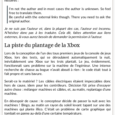
histoires :
I'm not the author and in most cases the author is unknown. So feel
free to translate them.
Be careful with the external links though. There you need to ask the
original author.
Je ne suis pas l’auteur et, dans la plupart des cas, l’auteur est inconnu.
N’hésitez donc pas à les traduire. Cela dit, faites attention aux liens
externes, là vous aurez besoin de demander la permission à l’auteur.
La piste du plantage de la Xbox
Lors de la conception de l’un des tous premiers jeux de la console de jeux
Xbox, lors des tests, qui se déroulaient automatiquement la nuit,
inévitablement une Xbox sur les trois plantait. Le jeu, évidemment,
fonctionnait sans problème sur la machine de l’ingénieur. Une intense
recherche de chasse au bogue n’avait abouti à rien : le code était tout à
fait propre et sans bavure.
Serait-ce le matériel ? Les câbles électriques étaient impeccables donc
hors de cause, idem pour les contrôleurs. Décision fût prise d’essayer
autre chose : mélanger machines et câbles, et, au matin, replantage d’une
machine.
En désespoir de cause : le concepteur décide de passer la nuit avec les
machines ! Bingo, au matin un rayon du soleil levant tapant sur une des
machines qui plante illico. C’était un problème de carte graphique qui
tombait en panne au-delà d’une certaine température.