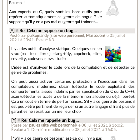
Pas mal !
Aux experts du C, quels sont les bons outils pour
repérer automatiquement ce genre de bogue ? Je
suppose qu'il y en a pas mal du genre qui traînent…
[^]
#
Re: Cela me rappelle un bug ...
Posté par
pulkomandy
(
site web personnel
,
Mastodon
)
le 05 juillet
2021 à 23:41
.
Évalué à
3
.
Il y a des outils d'analyse statique. Quelques uns en
vrac (pas tous libres): clang-tidy, cppcheck, clint,
coverity, codesonar, pvs studio, …
L'idée est d'analyser le code lors de la compilation et de détecter ce
genre de problèmes.
On peut aussi activer certaines protection à l'exécution dans les
compilateurs modernes: ubsan (détecte le code exploitant des
comportements laissés indéfinis par les spécification du C ou du C++),
asan (détecte les accès à de la mémoire non allouée ou déjà libérée).
Ça a un coût en terme de performances. S'il y a ce genre de besoins il
est peut-être pertinent de regarder si un autre langage offrant plus de
garanties ne serait pas un meilleur choix
[^]
#
Re: Cela me rappelle un bug ...
Posté par
paulez
(
site web personnel
)
le 08 juillet 2021 à 16:02
.
Évalué à
1
.
Dernière modification le 08 juillet 2021 à 16:05.
"S'il y a ce genre de besoins" est-ce qu'il n'y a pas