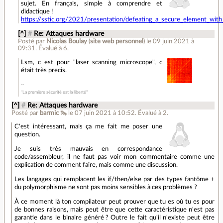
sujet. En français, simple à comprendre et
didactique !
https://sstic.org/2021/presentation/defeating_a_secure_element_with_m
[^]
#
Re: Attaques hardware
Posté par
Nicolas Boulay
(
site web personnel
)
le 09 juin 2021 à
09:31
.
Évalué à
6
.
Lsm, c est pour "laser scanning microscope", c
était très precis.
"La première sécurité est la liberté"
[^]
#
Re: Attaques hardware
Posté par
barmic 🦦
le 07 juin 2021 à 10:52
.
Évalué à
2
.
C'est intéressant, mais ça me fait me poser une
question.
Je suis très mauvais en correspondance
code/assembleur, il ne faut pas voir mon commentaire comme une
explication de comment faire, mais comme une discussion.
Les langages qui remplacent les if/then/else par des types fantôme +
du polymorphisme ne sont pas moins sensibles à ces problèmes ?
À ce moment là ton compilateur peut prouver que tu es où tu es pour
de bonnes raisons, mais peut être que cette caractéristique n'est pas
garantie dans le binaire généré ? Outre le fait qu'il n'existe peut être