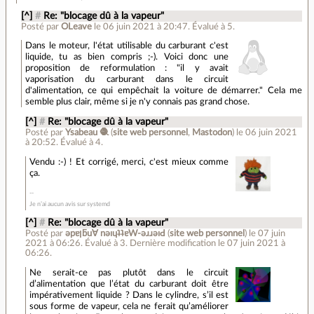
[^]
#
Re: "blocage dû à la vapeur"
Posté par
OLeave
le 06 juin 2021 à 20:47
.
Évalué à
5
.
Dans le moteur, l'état utilisable du carburant c'est
liquide, tu as bien compris ;-). Voici donc une
proposition de reformulation : "il y avait
vaporisation du carburant dans le circuit
d'alimentation, ce qui empêchait la voiture de démarrer." Cela me
semble plus clair, même si je n'y connais pas grand chose.
[^]
#
Re: "blocage dû à la vapeur"
Posté par
Ysabeau 🧶
(
site web personnel
,
Mastodon
)
le 06 juin 2021
à 20:52
.
Évalué à
4
.
Vendu :-) ! Et corrigé, merci, c'est mieux comme
ça.
Je n’ai aucun avis sur systemd
[^]
#
Re: "blocage dû à la vapeur"
Posté par
ǝpɐןƃu∀ nǝıɥʇʇɐW-ǝɹɹǝıԀ
(
site web personnel
)
le 07 juin
2021 à 06:26
.
Évalué à
3
.
Dernière modification le 07 juin 2021 à
06:26.
Ne serait-ce pas plutôt dans le circuit
d’alimentation que l’état du carburant doit être
impérativement liquide ? Dans le cylindre, s’il est
sous forme de vapeur, cela ne ferait qu’améliorer