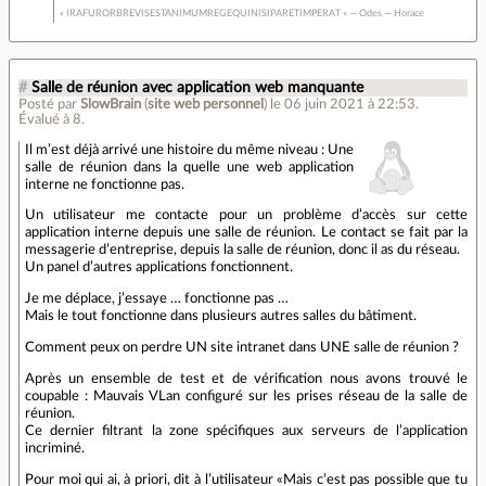
« IRAFURORBREVISESTANIMUMREGEQUINISIPARETIMPERAT » — Odes — Horace
#
Salle de réunion avec application web manquante
Posté par
SlowBrain
(
site web personnel
)
le 06 juin 2021 à 22:53
.
Évalué à
8
.
Il m’est déjà arrivé une histoire du même niveau : Une
salle de réunion dans la quelle une web application
interne ne fonctionne pas.
Un utilisateur me contacte pour un problème d’accès sur cette
application interne depuis une salle de réunion. Le contact se fait par la
messagerie d’entreprise, depuis la salle de réunion, donc il as du réseau.
Un panel d’autres applications fonctionnent.
Je me déplace, j’essaye … fonctionne pas …
Mais le tout fonctionne dans plusieurs autres salles du bâtiment.
Comment peux on perdre UN site intranet dans UNE salle de réunion ?
Après un ensemble de test et de vérification nous avons trouvé le
coupable : Mauvais VLan configuré sur les prises réseau de la salle de
réunion.
Ce dernier filtrant la zone spécifiques aux serveurs de l’application
incriminé.
Pour moi qui ai, à priori, dit à l’utilisateur «Mais c’est pas possible que tu