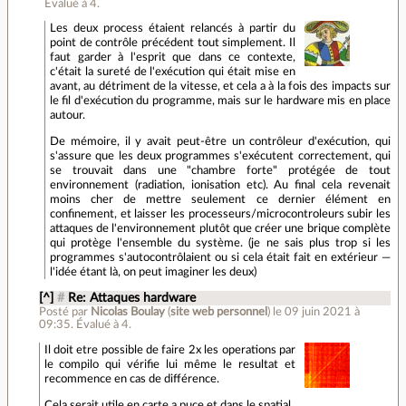
Évalué à
4
.
Les deux process étaient relancés à partir du
point de contrôle précédent tout simplement. Il
faut garder à l'esprit que dans ce contexte,
c'était la sureté de l'exécution qui était mise en
avant, au détriment de la vitesse, et cela a à la fois des impacts sur
le fil d'exécution du programme, mais sur le hardware mis en place
autour.
De mémoire, il y avait peut-être un contrôleur d'exécution, qui
s'assure que les deux programmes s'exécutent correctement, qui
se trouvait dans une "chambre forte" protégée de tout
environnement (radiation, ionisation etc). Au final cela revenait
moins cher de mettre seulement ce dernier élément en
confinement, et laisser les processeurs/microcontroleurs subir les
attaques de l'environnement plutôt que créer une brique complète
qui protège l'ensemble du système. (je ne sais plus trop si les
programmes s'autocontrôlaient ou si cela était fait en extérieur —
l'idée étant là, on peut imaginer les deux)
[^]
#
Re: Attaques hardware
Posté par
Nicolas Boulay
(
site web personnel
)
le 09 juin 2021 à
09:35
.
Évalué à
4
.
Il doit etre possible de faire 2x les operations par
le compilo qui vérifie lui même le resultat et
recommence en cas de différence.
Cela serait utile en carte a puce et dans le spatial.