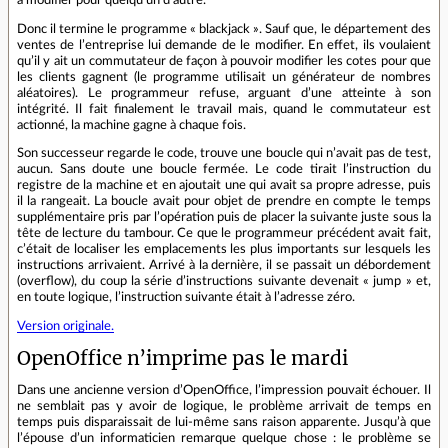
Donc il termine le programme « blackjack ». Sauf que, le département des
ventes de l’entreprise lui demande de le modifier. En effet, ils voulaient
qu’il y ait un commutateur de façon à pouvoir modifier les cotes pour que
les clients gagnent (le programme utilisait un générateur de nombres
aléatoires). Le programmeur refuse, arguant d’une atteinte à son
intégrité. Il fait finalement le travail mais, quand le commutateur est
actionné, la machine gagne à chaque fois.
Son successeur regarde le code, trouve une boucle qui n’avait pas de test,
aucun. Sans doute une boucle fermée. Le code tirait l’instruction du
registre de la machine et en ajoutait une qui avait sa propre adresse, puis
il la rangeait. La boucle avait pour objet de prendre en compte le temps
supplémentaire pris par l’opération puis de placer la suivante juste sous la
tête de lecture du tambour. Ce que le programmeur précédent avait fait,
c’était de localiser les emplacements les plus importants sur lesquels les
instructions arrivaient. Arrivé à la dernière, il se passait un débordement
(overflow), du coup la série d’instructions suivante devenait « jump » et,
en toute logique, l’instruction suivante était à l’adresse zéro.
Version originale.
OpenOffice n’imprime pas le mardi
Dans une ancienne version d’OpenOffice, l’impression pouvait échouer. Il
ne semblait pas y avoir de logique, le problème arrivait de temps en
temps puis disparaissait de lui-même sans raison apparente. Jusqu’à que
l’épouse d’un informaticien remarque quelque chose : le problème se