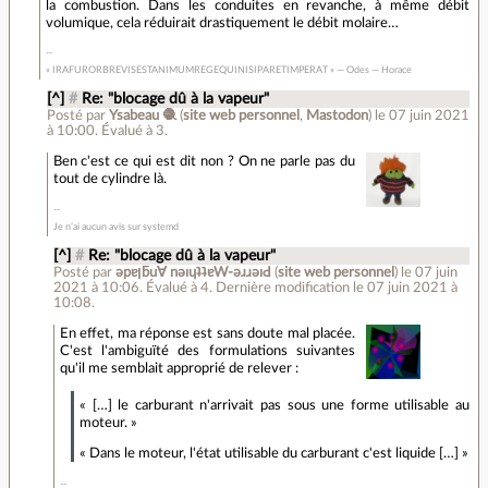
la combustion. Dans les conduites en revanche, à même débit
volumique, cela réduirait drastiquement le débit molaire…
« IRAFURORBREVISESTANIMUMREGEQUINISIPARETIMPERAT » — Odes — Horace
[^]
#
Re: "blocage dû à la vapeur"
Posté par
Ysabeau 🧶
(
site web personnel
,
Mastodon
)
le 07 juin 2021
à 10:00
.
Évalué à
3
.
Ben c'est ce qui est dit non ? On ne parle pas du
tout de cylindre là.
Je n’ai aucun avis sur systemd
[^]
#
Re: "blocage dû à la vapeur"
Posté par
ǝpɐןƃu∀ nǝıɥʇʇɐW-ǝɹɹǝıԀ
(
site web personnel
)
le 07 juin
2021 à 10:06
.
Évalué à
4
.
Dernière modification le 07 juin 2021 à
10:08.
En effet, ma réponse est sans doute mal placée.
C'est l'ambiguïté des formulations suivantes
qu'il me semblait approprié de relever :
« […] le carburant n'arrivait pas sous une forme utilisable au
moteur. »
« Dans le moteur, l'état utilisable du carburant c'est liquide […] »