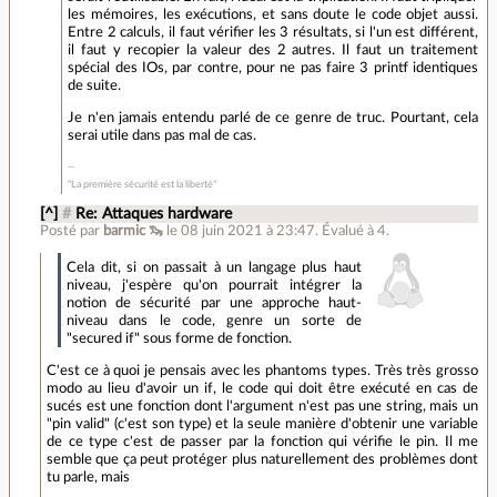
les mémoires, les exécutions, et sans doute le code objet aussi.
Entre 2 calculs, il faut vérifier les 3 résultats, si l'un est différent,
il faut y recopier la valeur des 2 autres. Il faut un traitement
spécial des IOs, par contre, pour ne pas faire 3 printf identiques
de suite.
Je n'en jamais entendu parlé de ce genre de truc. Pourtant, cela
serai utile dans pas mal de cas.
"La première sécurité est la liberté"
[^]
#
Re: Attaques hardware
Posté par
barmic 🦦
le 08 juin 2021 à 23:47
.
Évalué à
4
.
Cela dit, si on passait à un langage plus haut
niveau, j'espère qu'on pourrait intégrer la
notion de sécurité par une approche haut-
niveau dans le code, genre un sorte de
"secured if" sous forme de fonction.
C'est ce à quoi je pensais avec les phantoms types. Très très grosso
modo au lieu d'avoir un if, le code qui doit être exécuté en cas de
sucés est une fonction dont l'argument n'est pas une string, mais un
"pin valid" (c'est son type) et la seule manière d'obtenir une variable
de ce type c'est de passer par la fonction qui vérifie le pin. Il me
semble que ça peut protéger plus naturellement des problèmes dont
tu parle, mais