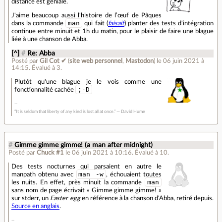
distance est géniale.
J'aime beaucoup aussi l'histoire de l’œuf de Pâques
man
dans la commande
qui fait (
faisait
) planter des tests d'intégration
continue entre minuit et 1h du matin, pour le plaisir de faire une blague
liée à une chanson de Abba.
[^]
#
Re: Abba
Posté par
Gil Cot ✔
(
site web personnel
,
Mastodon
)
le 06 juin 2021 à
14:15
.
Évalué à
3
.
Plutôt qu'une blague je le vois comme une
;-D
fonctionnalité cachée
“It is seldom that liberty of any kind is lost all at once.” ― David Hume
#
Gimme gimme gimme! (a man after midnight)
Posté par
Chuck #1
le 06 juin 2021 à 10:16
.
Évalué à
10
.
Des tests nocturnes qui parsaient en autre le
man -w
manpath obtenu avec
, échouaient toutes
man
les nuits. En effet, près minuit la commande
sans nom de page écrivait « Gimme gimme gimme! »
sur stderr, un
Easter egg
en référence à la chanson d'Abba, retiré depuis.
Source en anglais
.