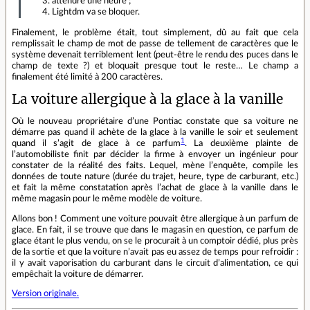
attendre une heure ;
Lightdm va se bloquer.
Finalement, le problème était, tout simplement, dû au fait que cela
remplissait le champ de mot de passe de tellement de caractères que le
système devenait terriblement lent (peut-être le rendu des puces dans le
champ de texte ?) et bloquait presque tout le reste… Le champ a
finalement été limité à 200 caractères.
La voiture allergique à la glace à la vanille
Où le nouveau propriétaire d’une Pontiac constate que sa voiture ne
démarre pas quand il achète de la glace à la vanille le soir et seulement
1
quand il s’agit de glace à ce parfum
. La deuxième plainte de
l’automobiliste finit par décider la firme à envoyer un ingénieur pour
constater de la réalité des faits. Lequel, mène l’enquête, compile les
données de toute nature (durée du trajet, heure, type de carburant, etc.)
et fait la même constatation après l’achat de glace à la vanille dans le
même magasin pour le même modèle de voiture.
Allons bon ! Comment une voiture pouvait être allergique à un parfum de
glace. En fait, il se trouve que dans le magasin en question, ce parfum de
glace étant le plus vendu, on se le procurait à un comptoir dédié, plus près
de la sortie et que la voiture n’avait pas eu assez de temps pour refroidir :
il y avait vaporisation du carburant dans le circuit d’alimentation, ce qui
empêchait la voiture de démarrer.
Version originale.