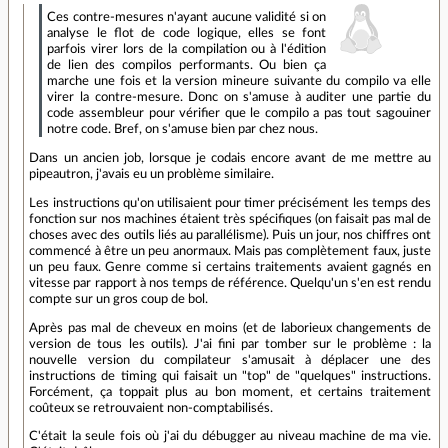
Ces contre-mesures n'ayant aucune validité si on
analyse le flot de code logique, elles se font
parfois virer lors de la compilation ou à l'édition
de lien des compilos performants. Ou bien ça
marche une fois et la version mineure suivante du compilo va elle
virer la contre-mesure. Donc on s'amuse à auditer une partie du
code assembleur pour vérifier que le compilo a pas tout sagouiner
notre code. Bref, on s'amuse bien par chez nous.
Dans un ancien job, lorsque je codais encore avant de me mettre au
pipeautron, j'avais eu un problème similaire.
Les instructions qu'on utilisaient pour timer précisément les temps des
fonction sur nos machines étaient très spécifiques (on faisait pas mal de
choses avec des outils liés au parallélisme). Puis un jour, nos chiffres ont
commencé à être un peu anormaux. Mais pas complètement faux, juste
un peu faux. Genre comme si certains traitements avaient gagnés en
vitesse par rapport à nos temps de référence. Quelqu'un s'en est rendu
compte sur un gros coup de bol.
Après pas mal de cheveux en moins (et de laborieux changements de
version de tous les outils). J'ai fini par tomber sur le problème : la
nouvelle version du compilateur s'amusait à déplacer une des
instructions de timing qui faisait un "top" de "quelques" instructions.
Forcément, ça toppait plus au bon moment, et certains traitement
coûteux se retrouvaient non-comptabilisés.
C'était la seule fois où j'ai du débugger au niveau machine de ma vie.