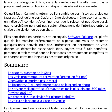
la voiture allergique à la glace à la vanille, quant à elle, n’est pas à
proprement parler un bug informatique, mais elle est intéressante.
Ce qu’il faut néanmoins retenir de l’ensemble de ces histoires, vraies ou
fausses, c’est qu’une corrélation, même douteuse, même étonnante, est
un indice qu’il convient d’examiner avant de le rejeter, et peut-être aussi,
que le problème ne vient pas systématiquement de l’interface entre la
chaise et le clavier (ou de son chat).
Elles sont tirées en partie du site en anglais,
Software Folklore
, et, plutôt
que de les traduire intégralement, on a pensé que vous en résumer
quelques-unes pouvait être plus intéressant en permettant de vous
donner un échantillon assez varié (bon, soyons tout à fait honnêtes,
personne n’était motivé pour se lancer dans des traductions complètes et
ça épargne certaines longueurs des textes originaux).
Sommaire
La piste du plantage de la Xbox
Les vrais programmeurs écrivent en Fortran (en fait non)
OpenOffice n’imprime pas le mardi
Le Raspberry Pi qui redémarre quand on le prend en photo
Le serveur mail qui refuse d’envoyer les mails plus loin que 500 miles
(environ 805 km)
Un chat assis sur le clavier fait planter LightDM
La voiture allergique à la glace à la vanille
La réponse d’Andreas Zwinkau à la demande de palm123 de traduire ces