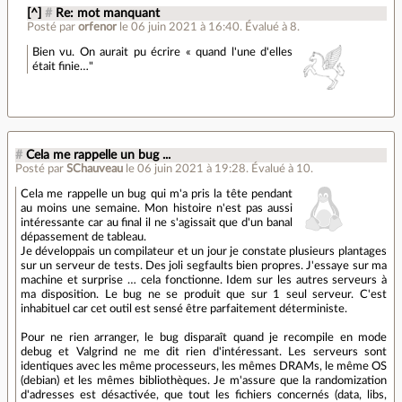
[^]
#
Re: mot manquant
Posté par
orfenor
le 06 juin 2021 à 16:40
.
Évalué à
8
.
Bien vu. On aurait pu écrire « quand l'une d'elles
était finie…"
#
Cela me rappelle un bug ...
Posté par
SChauveau
le 06 juin 2021 à 19:28
.
Évalué à
10
.
Cela me rappelle un bug qui m'a pris la tête pendant
au moins une semaine. Mon histoire n'est pas aussi
intéressante car au final il ne s'agissait que d'un banal
dépassement de tableau.
Je développais un compilateur et un jour je constate plusieurs plantages
sur un serveur de tests. Des joli segfaults bien propres. J'essaye sur ma
machine et surprise … cela fonctionne. Idem sur les autres serveurs à
ma disposition. Le bug ne se produit que sur 1 seul serveur. C'est
inhabituel car cet outil est sensé être parfaitement déterministe.
Pour ne rien arranger, le bug disparaît quand je recompile en mode
debug et Valgrind ne me dit rien d'intéressant. Les serveurs sont
identiques avec les même processeurs, les mêmes DRAMs, le même OS
(debian) et les mêmes bibliothèques. Je m'assure que la randomization
d'adresses est désactivée, que tout les fichiers concernés (data, libs,