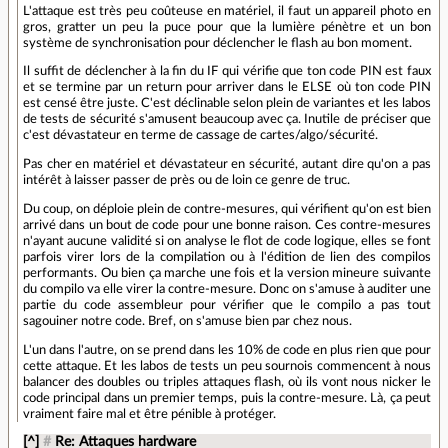
L'attaque est très peu coûteuse en matériel, il faut un appareil photo en
gros, gratter un peu la puce pour que la lumière pénètre et un bon
système de synchronisation pour déclencher le flash au bon moment.
Il suffit de déclencher à la fin du IF qui vérifie que ton code PIN est faux
et se termine par un return pour arriver dans le ELSE où ton code PIN
est censé être juste. C'est déclinable selon plein de variantes et les labos
de tests de sécurité s'amusent beaucoup avec ça. Inutile de préciser que
c'est dévastateur en terme de cassage de cartes/algo/sécurité.
Pas cher en matériel et dévastateur en sécurité, autant dire qu'on a pas
intérêt à laisser passer de près ou de loin ce genre de truc.
Du coup, on déploie plein de contre-mesures, qui vérifient qu'on est bien
arrivé dans un bout de code pour une bonne raison. Ces contre-mesures
n'ayant aucune validité si on analyse le flot de code logique, elles se font
parfois virer lors de la compilation ou à l'édition de lien des compilos
performants. Ou bien ça marche une fois et la version mineure suivante
du compilo va elle virer la contre-mesure. Donc on s'amuse à auditer une
partie du code assembleur pour vérifier que le compilo a pas tout
sagouiner notre code. Bref, on s'amuse bien par chez nous.
L'un dans l'autre, on se prend dans les 10% de code en plus rien que pour
cette attaque. Et les labos de tests un peu sournois commencent à nous
balancer des doubles ou triples attaques flash, où ils vont nous nicker le
code principal dans un premier temps, puis la contre-mesure. Là, ça peut
vraiment faire mal et être pénible à protéger.
[^]
#
Re: Attaques hardware