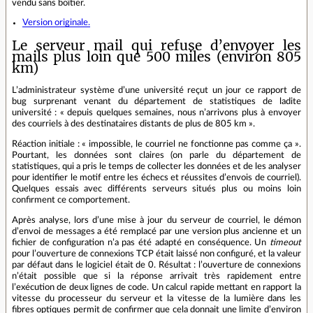
vendu sans boîtier.
Version originale.
Le serveur mail qui refuse d’envoyer les
mails plus loin que 500 miles (environ 805
km)
L’administrateur système d’une université reçut un jour ce rapport de
bug surprenant venant du département de statistiques de ladite
université : « depuis quelques semaines, nous n’arrivons plus à envoyer
des courriels à des destinataires distants de plus de 805 km ».
Réaction initiale : « impossible, le courriel ne fonctionne pas comme ça ».
Pourtant, les données sont claires (on parle du département de
statistiques, qui a pris le temps de collecter les données et de les analyser
pour identifier le motif entre les échecs et réussites d’envois de courriel).
Quelques essais avec différents serveurs situés plus ou moins loin
confirment ce comportement.
Après analyse, lors d’une mise à jour du serveur de courriel, le démon
d’envoi de messages a été remplacé par une version plus ancienne et un
fichier de configuration n’a pas été adapté en conséquence. Un
timeout
pour l’ouverture de connexions TCP était laissé non configuré, et la valeur
par défaut dans le logiciel était de 0. Résultat : l’ouverture de connexions
n’était possible que si la réponse arrivait très rapidement entre
l’exécution de deux lignes de code. Un calcul rapide mettant en rapport la
vitesse du processeur du serveur et la vitesse de la lumière dans les
fibres optiques permit de confirmer que cela donnait une limite d’environ