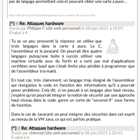
pas de langage permettant cela et pouvant cibler une carte à puce…
https://linuxfr.org/users/barmic/journaux/y-en-a-marre-de-ce-gros-troll
[^]
#
Re: Attaques hardware
Posté par
Philippe F
(
site web personnel
)
le 08 juin 2021 à 10:07
.
Évalué à
4
.
Tu as un peu pressenti la réponse: on utilise que
trois langages dans la carte à puce. Le C,
l'assembleur et le javacard. On pourrait dire quatre
langages puisqu'une boite à succès utiliser une
machine virtuelle avec du Forth et a sorti pas mal d'applications
certifiées avec (sauf que c'était limite plus pénible à programmer que
de l'assembleur à la main).
En tout cas, très clairement, un langage trop éloigné de l'assembleur
qui réorganise le code en fonction des informations qu'il a pourrait
poser problème. Cela dit, si on passait à un langage plus haut niveau,
j'espère qu'on pourrait intégrer la notion de sécurité par une approche
haut-niveau dans le code, genre un sorte de "secured if" sous forme
de fonction.
Dans le cas de Javacard, on peut intégrer des sécurités dans cet esprit
au niveau de la VM Java, ce qui est parfois pratique.
[^]
#
Re: Attaques hardware
Posté par
chimrod
(
site web personnel
)
le 08 juin 2021 à 20:43
.
Évalué à
6
.