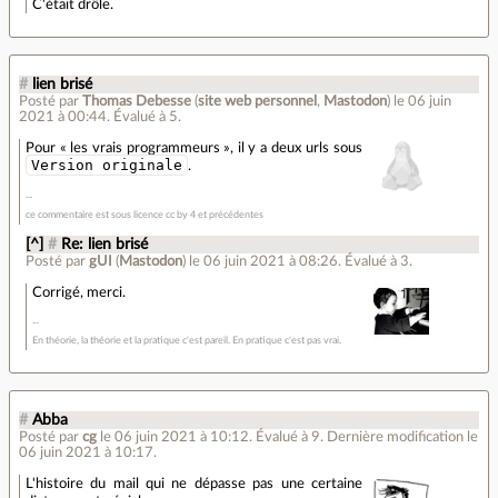
C'était drôle.
#
lien brisé
Posté par
Thomas Debesse
(
site web personnel
,
Mastodon
)
le 06 juin
2021 à 00:44
.
Évalué à
5
.
Pour « les vrais programmeurs », il y a deux urls sous
Version originale
.
ce commentaire est sous licence cc by 4 et précédentes
[^]
#
Re: lien brisé
Posté par
gUI
(
Mastodon
)
le 06 juin 2021 à 08:26
.
Évalué à
3
.
Corrigé, merci.
En théorie, la théorie et la pratique c'est pareil. En pratique c'est pas vrai.
#
Abba
Posté par
cg
le 06 juin 2021 à 10:12
.
Évalué à
9
.
Dernière modification le
06 juin 2021 à 10:17.
L'histoire du mail qui ne dépasse pas une certaine