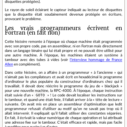
disquettes protégées).
Le rayon de soleil éclairant le capteur indiquait au lecteur de disquettes
que la disquette était soudainement devenue protégée en écriture,
provocant le problème.
Les vrais programmeurs écrivent en
Fortran (en fait non)
Cette histoire remonte à l’époque où chaque machine était programmée
avec son propre code, pas en assembleur, ni en Fortran mais directement
dans un langage binaire qui lui était propre et ne pouvait être utilisé pour
une autre machine. À l’époque, les machines étaient un système à
tambour avec des tubes à vides (voir
l’interview hommage de France
Allen
en complément).
Dans cette histoire, on a affaire à un programmeur « à l’ancienne » qui
n’aimait pas les compilateurs et avait écrit en hexadécimal le programme
d’ordinateur le plus populaire du constructeur d’ordinateurs chez qui il
travaillait. Il devait donc réécrire le programme du jeu de « blackjack »
pour une nouvelle machine, la RPC-4000. À l’époque, chaque instruction
GOTO
était suivie d’un «
» ! Le code devait localiser les instructions sur
le tambour, et quand une était finie, il fallait arriver à la « tête de lecture »
suivante. On avait mis en place un assembleur d’optimisation que ledit
programmeur refusait d’utiliser au motif qu’on ne savait pas trop où il
allait intervenir. Il expliquait qu’il fallait utiliser des constantes séparées.
En fait, il écrivait la valeur numérique de chaque opération et lui attribuait
une adresse fixe sur le tambour. C’était efficace et rapide, mais pas facile
à modifier pour quelqu’un d’autre.