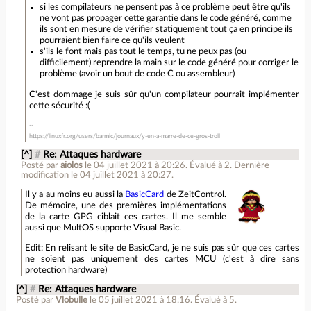
si les compilateurs ne pensent pas à ce problème peut être qu'ils
ne vont pas propager cette garantie dans le code généré, comme
ils sont en mesure de vérifier statiquement tout ça en principe ils
pourraient bien faire ce qu'ils veulent
s'ils le font mais pas tout le temps, tu ne peux pas (ou
difficilement) reprendre la main sur le code généré pour corriger le
problème (avoir un bout de code C ou assembleur)
C'est dommage je suis sûr qu'un compilateur pourrait implémenter
cette sécurité :(
https://linuxfr.org/users/barmic/journaux/y-en-a-marre-de-ce-gros-troll
[^]
#
Re: Attaques hardware
Posté par
aiolos
le 04 juillet 2021 à 20:26
.
Évalué à
2
.
Dernière
modification le 04 juillet 2021 à 20:27.
Il y a au moins eu aussi la
BasicCard
de ZeitControl.
De mémoire, une des premières implémentations
de la carte GPG ciblait ces cartes. Il me semble
aussi que MultOS supporte Visual Basic.
Edit: En relisant le site de BasicCard, je ne suis pas sûr que ces cartes
ne soient pas uniquement des cartes MCU (c'est à dire sans
protection hardware)
[^]
#
Re: Attaques hardware
Posté par
Vlobulle
le 05 juillet 2021 à 18:16
.
Évalué à
5
.