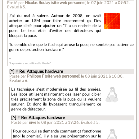
Posté par
Nicolas Boulay
(
site web personnel
)
le 07 juin 2021 à 09:52
.
Évalué à
5
.
J'ai du mal à suivre. Autour de 2008, on avait
acheter un LSM pour faire exactement ça. Des
attaque ciblé pour ajouter un '1' a un endroit de la
puce. Le truc était d'éviter des détecteurs qui
bloquait la puce.
Tu semble dire que le flash qui arrose la puce, ne semble pas activer ce
genre de protection hardware ?
"La première sécurité est la liberté"
[^]
#
Re: Attaques hardware
Posté par
Philippe F
(
site web personnel
)
le 08 juin 2021 à 10:00
.
Évalué à
6
.
La technique s'est modernisée au fil des années.
Les labos utilisent maintenant des laser pour cibler
très précisément la zone de la puce qu'ils veulent
saturer. Et donc ils bypassent tranquillement ce
genre de détecteur.
[^]
#
Re: Attaques hardware
Posté par
nive
le 08 juin 2021 à 19:26
.
Évalué à
5
.
Pour ceux qui se demande comment ça fonctionne
(moi le premier), il y a eu une présentation sur le