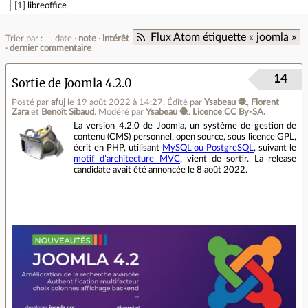
1
libreoffice
Flux Atom étiquette « joomla »
Trier par :
date
note
intérêt
dernier commentaire
14
Sortie de Joomla 4.2.0
Posté par
afuj
le 19 août 2022 à 14:27
.
Édité par
Ysabeau 🧶
,
Florent
Zara
et
Benoît Sibaud
.
Modéré par
Ysabeau 🧶
.
Licence CC By‑SA.
La version 4.2.0 de Joomla, un système de gestion de
contenu (CMS) personnel, open source, sous licence GPL,
écrit en PHP, utilisant
MySQL ou PostgreSQL
, suivant le
motif d’architecture MVC
, vient de sortir. La release
candidate avait été annoncée le 8 août 2022.