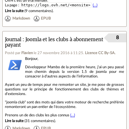
OVH c'est un vrai merdier.
https://logs.ovh.net/<monsite>
La page :
(…)
Lire la suite
(
9 commentaires
).
Markdown
EPUB
8
Journal
Joomla et les clubs à abonnement
payant
Posté par
Flavien
le 27 novembre 2016 à 11:25
.
Licence CC By‑SA.
Bonjour,
Développeur Mambo de la première heure, j'ai un peu passé
mon chemin depuis la version 1.5 de joomla pour me
consacrer à d'autres aspects de l'information.
Ayant un peu de temps pour me remonter un site, je me pose de grosses
questions sur le principe de fonctionnement des clubs de thèmes et
d'extensions.
"joomla club" sont des mots qui dans votre moteur de recherche préférée
remonteront un pan entier de l'écosystème.
Prenons un de des clubs les plus connus
(…)
Lire la suite
(
31 commentaires
).
Markdown
EPUB