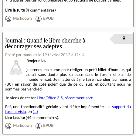
d’autres petites fonctionnalités et corrections de bogues variées.
Lire la suite
(
4 commentaires
).
Markdown
EPUB
9
Journal
Quand le libre cherche à
décourager ses adeptes...
Posté par
marquez
le 19 février 2012 à 11:14
.
Bonjour Nal,
je prends ma plume pour rédiger un petit billet d'humeur, qui
aurait sans doute plus sa place dans le forum si plus de
monde le lisait. Je m'attends à me faire incendier (au moins à
-30), en raison du coté polémique de ce qui suit, et pourtant nous ne
sommes pas vendredi :
Je viens de tester
LibreOffice 3.5
,
récemment sorti
.
Paf, une fonctionnalité géniale vient d'être implémentée :
le support du
format visio
, en
(…)
Lire la suite
(
44 commentaires
).
Markdown
EPUB