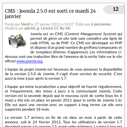
12
CMS : Joomla 2.5.0 est sorti ce mardi 24
janvier
Posté par
NeoX
le 27 janvier 2012 à 14:07
.
Édité par
6 personnes
.
Modéré par
patrick_g
.
Licence CC By‑SA.
Joomla est un CMS (
Content Management System
) qui
permet de gérer un site web sans connaître une ligne de
code HTML ou de PHP. Ce CMS est développé en PHP
et dispose d'un grand nombre de greffons/composants et
de
templates
(thèmes d'apparence). Les informations ci-
dessous sont une traduction libre de l'annonce de la sortie faite sur le site
officiel
www.joomla.org
.
L'équipe du projet Joomla est heureuse de vous annoncer la disponibilité
de la version 2.5.0 de Joomla. Il s'agit d'une version de securité. C'est
aussi la mise à jour après la version 1.7.
L'équipe qui mène la production a pour objectif de fournir régulierement,
et fréquemment, des mises à jours à la communauté Joomla. Cette
version est la seconde depuis que le nouveau cycle de sortie (tous les 6
mois) a été mis en place en janvier 2011 (pour la sortie de Joomla 1.6).
Elle est aussi une version avec un support à long terme car elle sera
supportée pendant 18 mois.
La version 1.7 arrivera en fin de vie dans un mois à partir de cette
annonce, soit le 24 février 2012. Tous les utilisateurs de version 1.7
devraient passer à la version 2.5 avant cette échéance. La mise à jour est