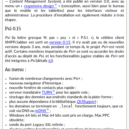
— Content Management System
), a été publié en version 3.0, avec au
menu un «
responsive design
» (conception, aussi bien pour le bureau
que le mobile et les tablettes) pour les interfaces visiteur et
administrateur. La procédure d’installation est également réduite à trois
étapes.
Psi 0.15
Psi
(la lettre grecque Ψ, pas « psy » ni « P.S.I. »), le célèbre client
XMPP/Jabber est sorti en
version 0.15
. Il n’y avait pas eu de nouvelles
versions depuis 3 ans, mais pendant ce temps‐là, le projet
Psi+
est resté
actif. Certains membres importants de
Psi+
se sont vu accorder les droits
d’accès au dépôt de
Psi
, et les fonctionnalités jugées stables de
Psi+
ont
été intégrées à
Psi
(détails
ici
).
Au menu :
fusion de nombreux changements avec Psi+ ;
nouveau navigateur d’historique ;
nouvelle fenêtre de contacts plus rapide ;
serveur mandataire
TURN
pour les appels voix ;
stockage des données aux endroits standards de la plate‐forme ;
plus aucune dépendance à la bibliothèque
Qt3Support
;
.local
les domaines se terminant en
fonctionnent toujours, que ce
soit via DNS ou
mDNS
;
Windows 64 bits et Mac 64 bits sont pris en charge, Mac PPC
obsolète;
sonde du port
Legacy SSL
retirée ;