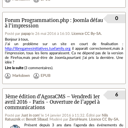
0
Forum Programmation.php
Joomla défaut
à l'impression
Posté par
papap
le 26 mai 2016 à 16:10
.
Licence CC By‑SA.
Bonjour à tous,
J'ai un problème sur un site en court de finalisation :
http://libregamesinitiatives.tuxfamily.org
il apparaît correctement,mais à
l'impression, tous les liens apparaissent. Ca ne dépend pas de la version
de Firefox,mais peut-être de Joomla,pourtant j'ai pris la dernière. Une
idée ?
Lire la suite
(
3 commentaires
).
Markdown
EPUB
6
3ème édition d’AgoraCMS – Vendredi 1er
avril 2016 - Paris - Ouverture de l’appel à
communications
Posté par
Just in com'
le 14 janvier 2016 à 11:32
.
Édité par
Nils
Ratusznik
et
Benoît Sibaud
.
Modéré par
ZeroHeure
.
Licence CC By‑SA.
Présent depuis 3 ans dans l’agenda des événements du