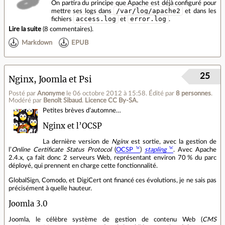
On partira du principe que Apache est déjà configuré pour
/var/log/apache2
mettre ses logs dans
et dans les
access.log
error.log
fichiers
et
.
Lire la suite
(
8 commentaires
).
Markdown
EPUB
25
Nginx, Joomla et Psi
Posté par
Anonyme
le 06 octobre 2012 à 15:58
.
Édité par
8 personnes
.
Modéré par
Benoît Sibaud
.
Licence CC By‑SA.
Petites brèves d’automne…
Nginx et l’OCSP
La dernière version de
Nginx
est sortie, avec la gestion de
l’
Online Certificate Status Protocol
(
OCSP
)
stapling
. Avec Apache
2.4.x, ça fait donc 2 serveurs Web, représentant environ 70 % du parc
déployé, qui prennent en charge cette fonctionnalité.
GlobalSign, Comodo, et DigiCert ont financé ces évolutions, je ne sais pas
précisément à quelle hauteur.
Joomla 3.0
Joomla, le célèbre système de gestion de contenu Web (
CMS