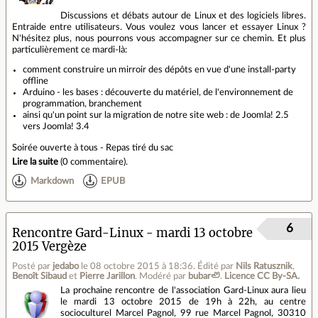
Discussions et débats autour de Linux et des logiciels libres.
Entraide entre utilisateurs. Vous voulez vous lancer et essayer Linux ?
N'hésitez plus, nous pourrons vous accompagner sur ce chemin. Et plus
particulièrement ce mardi-là:
comment construire un mirroir des dépôts en vue d'une install-party
offline
Arduino - les bases : découverte du matériel, de l'environnement de
programmation, branchement
ainsi qu'un point sur la migration de notre site web : de Joomla! 2.5
vers Joomla! 3.4
Soirée ouverte à tous - Repas tiré du sac
Lire la suite
(
0 commentaire
).
Markdown
EPUB
6
Rencontre Gard-Linux - mardi 13 octobre
2015 Vergèze
Posté par
jedabo
le 08 octobre 2015 à 18:36
.
Édité par
Nils Ratusznik
,
Benoît Sibaud
et
Pierre Jarillon
.
Modéré par
bubar🦥
.
Licence CC By‑SA.
La prochaine rencontre de l'association Gard-Linux aura lieu
le mardi 13 octobre 2015 de 19h à 22h, au centre
socioculturel Marcel Pagnol, 99 rue Marcel Pagnol, 30310