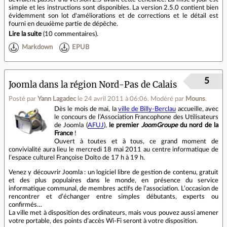
simple et les instructions sont disponibles. La version 2.5.0 contient bien
évidemment son lot d'améliorations et de corrections et le détail est
fourni en deuxième partie de dépêche.
Lire la suite
(
10 commentaires
).
Markdown
EPUB
5
Joomla dans la région Nord‐Pas de Calais
Posté par
Yann Lagadec
le 24 avril 2011 à 06:06
.
Modéré par
Mouns
.
Dès le mois de mai, la
ville de Billy‐Berclau
accueille, avec
le concours de l’Association Francophone des Utilisateurs
de Joomla (
AFUJ
),
le premier
JoomGroupe
du nord de la
France
!
Ouvert à toutes et à tous, ce grand moment de
convivialité aura lieu le mercredi 18 mai 2011 au centre informatique de
l’espace culturel Françoise Dolto de 17 h à 19 h.
Venez y découvrir Joomla : un logiciel libre de gestion de contenu, gratuit
et des plus populaires dans le monde, en présence du service
informatique communal, de membres actifs de l’association. L’occasion de
rencontrer et d’échanger entre simples débutants, experts ou
confirmés…
La ville met à disposition des ordinateurs, mais vous pouvez aussi amener
votre portable, des points d’accès Wi‐Fi seront à votre disposition.