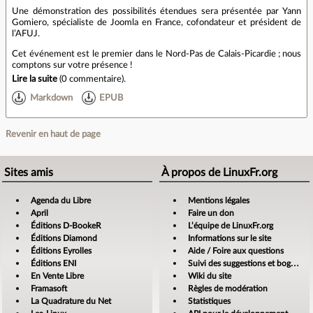
Une démonstration des possibilités étendues sera présentée par Yann
Gomiero, spécialiste de Joomla en France, cofondateur et président de
l’AFUJ.
Cet événement est le premier dans le Nord-Pas de Calais-Picardie ; nous
comptons sur votre présence !
Lire la suite
(
0 commentaire
).
Markdown
EPUB
Revenir en haut de page
Sites amis
À propos de LinuxFr.org
Agenda du Libre
Mentions légales
April
Faire un don
Éditions D-BookeR
L’équipe de LinuxFr.org
Éditions Diamond
Informations sur le site
Éditions Eyrolles
Aide / Foire aux questions
Éditions ENI
Suivi des suggestions et bogues
En Vente Libre
Wiki du site
Framasoft
Règles de modération
La Quadrature du Net
Statistiques