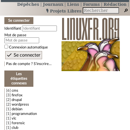
Dépêches
Journaux
Liens
Forums
Rédaction
🎙️ Projets Libres
Se connecter
Identifiant
Mot de passe
Connexion automatique
Pas de compte ? S’inscrire…
Les
étiquettes
connexes
6
cms
3
firefox
2
drupal
2
wordpress
1
debian
1
programmation
1
vlc
1
forensic
1
club