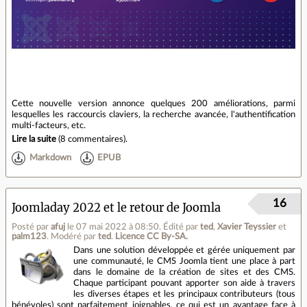
Cette nouvelle version annonce quelques 200 améliorations, parmi
lesquelles les raccourcis claviers, la recherche avancée, l'authentification
multi-facteurs, etc.
Lire la suite
(
8 commentaires
).
Markdown
EPUB
16
Joomladay 2022 et le retour de Joomla
Posté par
afuj
le 07 mai 2022 à 08:50
.
Édité par
ted
,
Xavier Teyssier
et
palm123
.
Modéré par
ted
.
Licence CC By‑SA.
Dans une solution développée et gérée uniquement par
une communauté, le CMS Joomla tient une place à part
dans le domaine de la création de sites et des CMS.
Chaque participant pouvant apporter son aide à travers
les diverses étapes et les principaux contributeurs (tous
bénévoles) sont parfaitement joignables, ce qui est un avantage face à