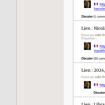
htt
harcel
Discuter
(
1 comm
Lien
Nicol
Posté par
volts
(
M
Étiquettes :
htt
republ
Discuter
(
30 com
Lien
2024,
Posté par
volts
(
M
htt
Discute
Lien
Libra