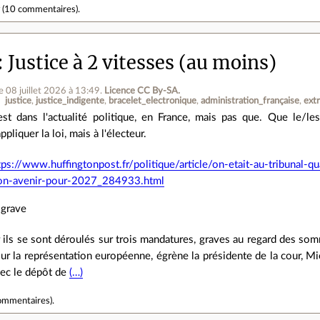
r
(
10 commentaires
).
Justice à 2 vitesses (au moins)
le 08 juillet 2026 à 13:49
.
Licence CC By‑SA.
justice
justice_indigente
bracelet_electronique
administration_française
ext
est dans l'actualité politique, en France, mais pas que. Que le/le
appliquer la loi, mais à l'électeur.
tps://www.huffingtonpost.fr/politique/article/on-etait-au-tribunal-q
on-avenir-pour-2027_284933.html
 grave
r ils se sont déroulés sur trois mandatures, graves au regard des som
 sur la représentation européenne, égrène la présidente de la cour, Mi
avec le dépôt de
(…)
ommentaires
).