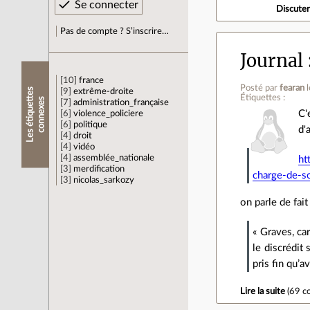
Discute
Pas de compte ? S’inscrire…
Journal
10
france
Posté par
fearan
L
e
s
é
t
i
q
u
e
t
e
s
c
o
n
n
e
x
e
9
extrême-droite
Étiquettes :
t
s
7
administration_française
C'
6
violence_policiere
6
politique
d'
4
droit
4
vidéo
4
assemblée_nationale
ht
3
merdification
charge-de-s
3
nicolas_sarkozy
on parle de fait
« Graves, ca
le discrédit
pris fin qu’
Lire la suite
(
69 c