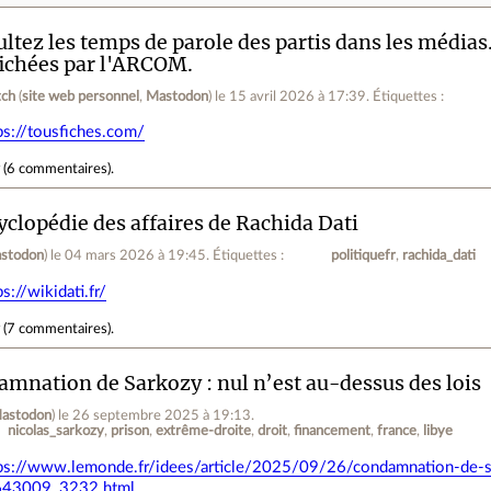
ltez les temps de parole des partis dans les médias
fichées par l'ARCOM.
tch
(
site web personnel
,
Mastodon
)
le 15 avril 2026 à 17:39
.
Étiquettes :
ps://tousfiches.com/
r
(
6 commentaires
).
yclopédie des affaires de Rachida Dati
stodon
)
le 04 mars 2026 à 19:45
.
Étiquettes :
politiquefr
rachida_dati
ps://wikidati.fr/
r
(
7 commentaires
).
mnation de Sarkozy : nul n’est au-dessus des lois
astodon
)
le 26 septembre 2025 à 19:13
.
nicolas_sarkozy
prison
extrême-droite
droit
financement
france
libye
ps://www.lemonde.fr/idees/article/2025/09/26/condamnation-de-s
643009_3232.html