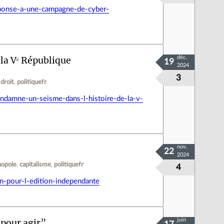
ponse-a-une-campagne-de-cyber-
la Vᵉ République
déc.
19
2024
3
droit
politiquefr
ndamne-un-seisme-dans-l-histoire-de-la-v-
nov.
22
2024
opole
capitalisme
politiquefr
4
in-pour-l-edition-independante
 pour agir”
juin