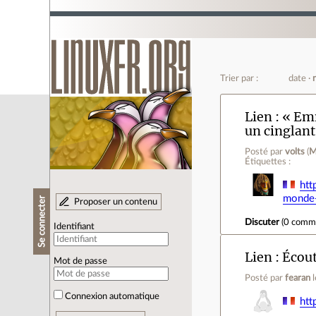
Trier par :
date
Lien
« Emm
un cinglant
Posté par
volts
(
M
Étiquettes :
htt
monde-
Se connecter
Proposer un contenu
Discuter
(
0 comm
Identifiant
Lien
Écout
Mot de passe
Posté par
fearan
Connexion automatique
htt