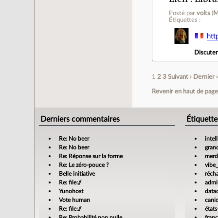
Posté par
volts
(
M
Étiquettes :
htt
Discute
1
2
3
Suivant ›
Dernier 
Revenir en haut de pag
Derniers commentaires
Étiquette
Re: No beer
intel
Re: No beer
gran
Re: Réponse sur la forme
merdi
Re: Le zéro-pouce ?
vibe
Belle initiative
réch
Re: file://
admin
Yunohost
data
Vote human
cani
Re: file://
états
Re: Probabilité non nulle
fran