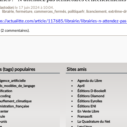
astodon
)
le 17 juin 2024 à 10:04
.
librairie
fermeture
commerces_fermés
politiquefr
licenciement
extrême-dr
ps://actualitte.com/article/117685/librairie/librairies-n-attendez-p
r
(
2 commentaires
).
›
e
s (tags) populaires
Sites amis
ligence_artificielle
Agenda du Libre
ds_modèles_de_langage
April
fication
Éditions D-BookeR
_coding
Éditions Diamond
auffement_climatique
Éditions Eyrolles
istration_française
Éditions ENI
center
En Vente Libre
cule
Framasoft
-unis
La Quadrature du Net
ce
Lea-Linux