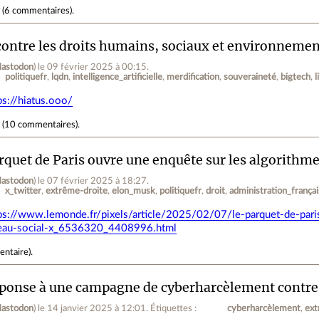
r
(
6 commentaires
).
contre les droits humains, sociaux et environneme
astodon
)
le 09 février 2025 à 00:15
.
politiquefr
lqdn
intelligence_artificielle
merdification
souveraineté
bigtech
ps://hiatus.ooo/
r
(
10 commentaires
).
rquet de Paris ouvre une enquête sur les algorithme
astodon
)
le 07 février 2025 à 18:27
.
x_twitter
extrême-droite
elon_musk
politiquefr
droit
administration_frança
ps://www.lemonde.fr/pixels/article/2025/02/07/le-parquet-de-pari
eau-social-x_6536320_4408996.html
entaire
).
ponse à une campagne de cyberharcèlement contre 
astodon
)
le 14 janvier 2025 à 12:01
.
Étiquettes :
cyberharcèlement
ext