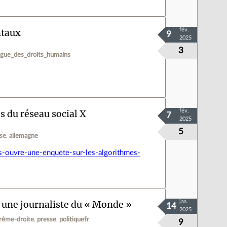
ntaux
fév.
9
2025
3
ligue_des_droits_humains
s du réseau social X
fév.
7
2025
5
ise
allemagne
s-ouvre-une-enquete-sur-les-algorithmes-
une journaliste du « Monde »
jan.
14
2025
rême-droite
presse
politiquefr
9