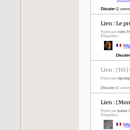
Discuter
(
2 comm
Lien
Le pr
Posté par
volts
(
M
Étiquettes :
htt
Discute
Lien
[HS] 
Posté par
nlgrang
Discuter
(
0 comm
Lien
[Mon 
Posté par
jeanas
(
Étiquettes :
htt