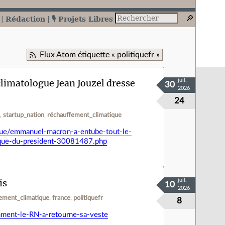
Rédaction
🎙️ Projets Libres
Flux Atom étiquette « politiquefr »
limatologue Jean Jouzel dresse
juil.
30
2026
24
e
startup_nation
réchauffement_climatique
que/emmanuel-macron-a-entube-tout-le-
gique-du-president-30081487.php
is
juil.
10
2026
ement_climatique
france
politiquefr
8
mment-le-RN-a-retourne-sa-veste