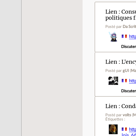
Lien
Consu
politiques 
Posté par
Da Scri
htt
Discute
Lien
L'enc
Posté par
gUI
(
Ma
htt
Discute
Lien
Conda
Posté par
volts
(
M
Étiquettes :
htt
lois_6