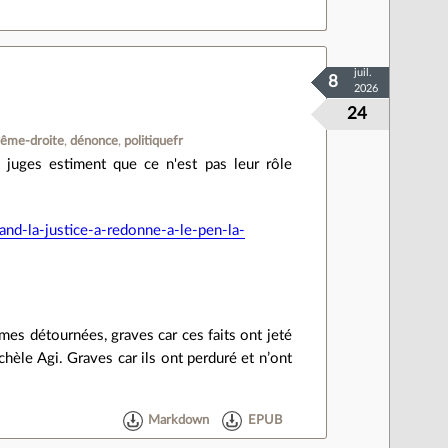
juil.
8
2026
24
rême-droite
dénonce
politiquefr
s juges estiment que ce n'est pas leur rôle
uand-la-justice-a-redonne-a-le-pen-la-
mes détournées, graves car ces faits ont jeté
chèle Agi. Graves car ils ont perduré et n’ont
Markdown
EPUB