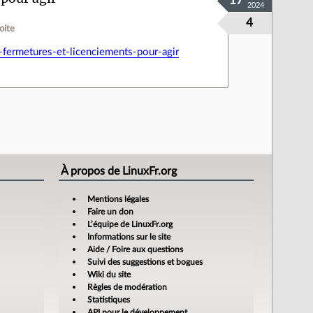
17
2024
4
oite
as-fermetures-et-licenciements-pour-agir
À propos de LinuxFr.org
Mentions légales
Faire un don
L’équipe de LinuxFr.org
Informations sur le site
Aide / Foire aux questions
Suivi des suggestions et bogues
Wiki du site
Règles de modération
Statistiques
API pour le développement