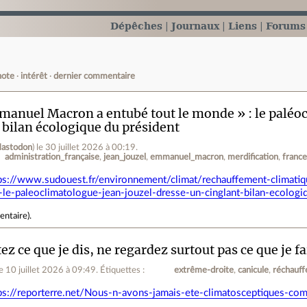
Dépêches
Journaux
Liens
Forums
note
intérêt
dernier commentaire
anuel Macron a entubé tout le monde » : le paléoc
 bilan écologique du président
astodon
)
le 30 juillet 2026 à 00:19
.
administration_française
jean_jouzel
emmanuel_macron
merdification
franc
ps://www.sudouest.fr/environnement/climat/rechauffement-climati
le-paleoclimatologue-jean-jouzel-dresse-un-cinglant-bilan-ecolo
entaire
).
ez ce que je dis, ne regardez surtout pas ce que je fa
le 10 juillet 2026 à 09:49
.
Étiquettes :
extrême-droite
canicule
réchauff
ps://reporterre.net/Nous-n-avons-jamais-ete-climatosceptiques-co