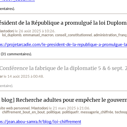
entaires
).
ésident de la République a promulgué la loi Duplomb 
astodon
)
le 26 août 2025 à 10:26
.
loi_duplomb
emmanuel_macron
conseil_constitutionnel
administration_franç
ps://projetarcadie.com/le-president-de-la-republique-a-promulgue-la
r
(
31 commentaires
).
Conférence la fabrique de la diplomatie 5 & 6 sept.
er
le 14 août 2025 à 00:48
.
entaire
).
blog] Recherche adultes pour empêcher le gouvern
site web personnel
,
Mastodon
)
le 21 mars 2025 à 21:06
.
chiffrement_bout_en_bout
politique
politiquefr
messagerie_chiffrée
technop
ps://jean.abou-samra.fr/blog/loi-chiffrement