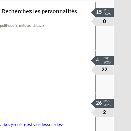
. Recherchez les personnalités
avr.
15
2026
0
politiquefr
médias
dataviz
mar.
4
2026
22
sept.
26
2025
2
arkozy-nul-n-est-au-dessus-des-