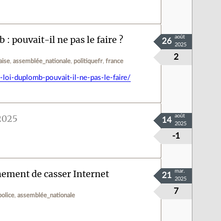
: pouvait-il ne pas le faire ?
août
26
2025
2
aise
assemblée_nationale
politiquefr
france
-loi-duplomb-pouvait-il-ne-pas-le-faire/
 2025
août
14
2025
-1
ement de casser Internet
mar.
21
2025
7
olice
assemblée_nationale