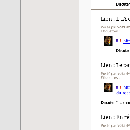
Discute
Lien
L’IA 
Posté par
volts
(
M
Étiquettes :
htt
Discute
Lien
Le pa
Posté par
volts
(
M
Étiquettes :
htt
du-res
Discuter
(
1 comm
Lien
En ré
Posté par
volts
(
M