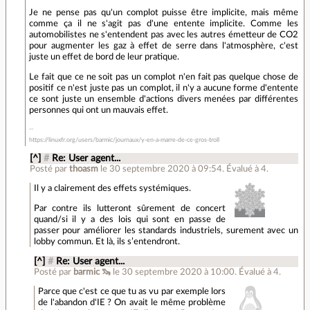
Je ne pense pas qu'un complot puisse être implicite, mais même
comme ça il ne s'agit pas d'une entente implicite. Comme les
automobilistes ne s'entendent pas avec les autres émetteur de CO2
pour augmenter les gaz à effet de serre dans l'atmosphère, c'est
juste un effet de bord de leur pratique.
Le fait que ce ne soit pas un complot n'en fait pas quelque chose de
positif ce n'est juste pas un complot, il n'y a aucune forme d'entente
ce sont juste un ensemble d'actions divers menées par différentes
personnes qui ont un mauvais effet.
https://linuxfr.org/users/barmic/journaux/y-en-a-marre-de-ce-gros-troll
[^]
#
Re: User agent...
Posté par
thoasm
le 30 septembre 2020 à 09:54
.
Évalué à
4
.
Il y a clairement des effets systémiques.
Par contre ils lutteront sûrement de concert
quand/si il y a des lois qui sont en passe de
passer pour améliorer les standards industriels, surement avec un
lobby commun. Et là, ils s’entendront.
[^]
#
Re: User agent...
Posté par
barmic 🦦
le 30 septembre 2020 à 10:00
.
Évalué à
4
.
Parce que c'est ce que tu as vu par exemple lors
de l'abandon d'IE ? On avait le même problème