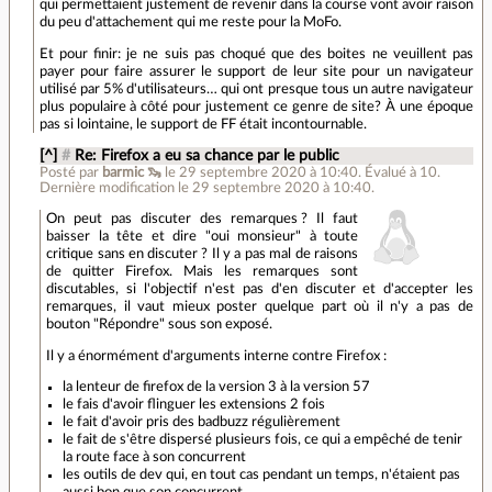
qui permettaient justement de revenir dans la course vont avoir raison
du peu d'attachement qui me reste pour la MoFo.
Et pour finir: je ne suis pas choqué que des boites ne veuillent pas
payer pour faire assurer le support de leur site pour un navigateur
utilisé par 5% d'utilisateurs… qui ont presque tous un autre navigateur
plus populaire à côté pour justement ce genre de site? À une époque
pas si lointaine, le support de FF était incontournable.
[^]
#
Re: Firefox a eu sa chance par le public
Posté par
barmic 🦦
le 29 septembre 2020 à 10:40
.
Évalué à
10
.
Dernière modification le 29 septembre 2020 à 10:40.
On peut pas discuter des remarques ? Il faut
baisser la tête et dire "oui monsieur" à toute
critique sans en discuter ? Il y a pas mal de raisons
de quitter Firefox. Mais les remarques sont
discutables, si l'objectif n'est pas d'en discuter et d'accepter les
remarques, il vaut mieux poster quelque part où il n'y a pas de
bouton "Répondre" sous son exposé.
Il y a énormément d'arguments interne contre Firefox :
la lenteur de firefox de la version 3 à la version 57
le fais d'avoir flinguer les extensions 2 fois
le fait d'avoir pris des badbuzz régulièrement
le fait de s'être dispersé plusieurs fois, ce qui a empêché de tenir
la route face à son concurrent
les outils de dev qui, en tout cas pendant un temps, n'étaient pas