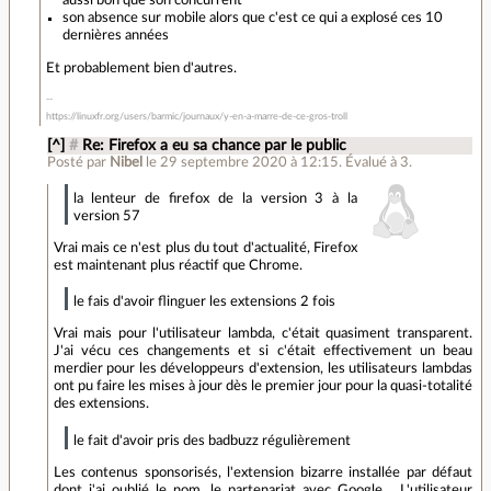
aussi bon que son concurrent
son absence sur mobile alors que c'est ce qui a explosé ces 10
dernières années
Et probablement bien d'autres.
https://linuxfr.org/users/barmic/journaux/y-en-a-marre-de-ce-gros-troll
[^]
#
Re: Firefox a eu sa chance par le public
Posté par
Nibel
le 29 septembre 2020 à 12:15
.
Évalué à
3
.
la lenteur de firefox de la version 3 à la
version 57
Vrai mais ce n'est plus du tout d'actualité, Firefox
est maintenant plus réactif que Chrome.
le fais d'avoir flinguer les extensions 2 fois
Vrai mais pour l'utilisateur lambda, c'était quasiment transparent.
J'ai vécu ces changements et si c'était effectivement un beau
merdier pour les développeurs d'extension, les utilisateurs lambdas
ont pu faire les mises à jour dès le premier jour pour la quasi-totalité
des extensions.
le fait d'avoir pris des badbuzz régulièrement
Les contenus sponsorisés, l'extension bizarre installée par défaut
dont j'ai oublié le nom, le partenariat avec Google… L'utilisateur