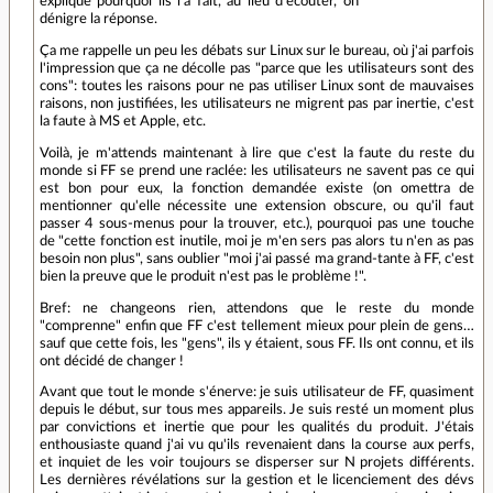
explique pourquoi ils l'a fait, au lieu d'écouter, on
dénigre la réponse.
Ça me rappelle un peu les débats sur Linux sur le bureau, où j'ai parfois
l'impression que ça ne décolle pas "parce que les utilisateurs sont des
cons": toutes les raisons pour ne pas utiliser Linux sont de mauvaises
raisons, non justifiées, les utilisateurs ne migrent pas par inertie, c'est
la faute à MS et Apple, etc.
Voilà, je m'attends maintenant à lire que c'est la faute du reste du
monde si FF se prend une raclée: les utilisateurs ne savent pas ce qui
est bon pour eux, la fonction demandée existe (on omettra de
mentionner qu'elle nécessite une extension obscure, ou qu'il faut
passer 4 sous-menus pour la trouver, etc.), pourquoi pas une touche
de "cette fonction est inutile, moi je m'en sers pas alors tu n'en as pas
besoin non plus", sans oublier "moi j'ai passé ma grand-tante à FF, c'est
bien la preuve que le produit n'est pas le problème !".
Bref: ne changeons rien, attendons que le reste du monde
"comprenne" enfin que FF c'est tellement mieux pour plein de gens…
sauf que cette fois, les "gens", ils y étaient, sous FF. Ils ont connu, et ils
ont décidé de changer !
Avant que tout le monde s'énerve: je suis utilisateur de FF, quasiment
depuis le début, sur tous mes appareils. Je suis resté un moment plus
par convictions et inertie que pour les qualités du produit. J'étais
enthousiaste quand j'ai vu qu'ils revenaient dans la course aux perfs,
et inquiet de les voir toujours se disperser sur N projets différents.
Les dernières révélations sur la gestion et le licenciement des dévs