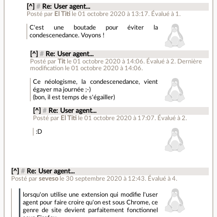
[^]
#
Re: User agent...
Posté par
El Titi
le 01 octobre 2020 à 13:17
.
Évalué à
1
.
C'est une boutade pour éviter la
condescenedance. Voyons !
[^]
#
Re: User agent...
Posté par
Tit
le 01 octobre 2020 à 14:06
.
Évalué à
2
.
Dernière
modification le 01 octobre 2020 à 14:06.
Ce néologisme, la condescenedance, vient
égayer ma journée ;-)
(bon, il est temps de s'égailler)
[^]
#
Re: User agent...
Posté par
El Titi
le 01 octobre 2020 à 17:07
.
Évalué à
2
.
:D
[^]
#
Re: User agent...
Posté par
seveso
le 30 septembre 2020 à 12:43
.
Évalué à
4
.
lorsqu'on utilise une extension qui modifie l'user
agent pour faire croire qu'on est sous Chrome, ce
genre de site devient parfaitement fonctionnel