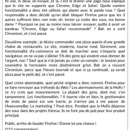
Ni une, ni deux, on essaye, et là, c'est le drame: une page nous explique
que le site ne supporte que Chrome, Edge et Safari. Quelle sombre
fonctionnalité a donc été utilisée qui plante avec le panda roux ? Quel
responsable a donc décidé qu'on allait bloquer Firefox parce que les 3
autres suffisent bien, non mais oh, tester ça coûte des sous, ma bonne
dame ? Pourquoi ne pas au moins nous laisser essayer, quitte à avoir un
bandeau "Chrome, Edge ou Safari recommandé" ? Bah on a sorti
Chromium, et c'est passé.
Deuxième exemple : je désire commander une pizza auprès d'une grande
chaîne de restaurants. Le site, moderne, tourne rond. Sûrement, une
fonctionnalité d'e-commerce se doit de marcher avec n'importe quel
navigateur, on ne va pas s'aliéner 5% des gens qui veulent vous donner de
l'argent, non ? Sauf que je n'ai jamais pu créer un compte : le bouton pour
soumettre le formulaire reste obstinément grisé. Bah on a ressorti
Chromium, parce que l'heure tournait et que si ça continuait, ça serait
pizza pour le petit dej', et c'est passé.
Quel crime abominable, quel péché originel a donc commis Firefox pour
se faire renvoyer aux tréfonds du Web ? Les atermoiements de la MoFo ?
Je n'y crois que moyennement. La plupart des gens, dont moi, s'en
tamponnent. Les fonctionnalités ? Il tourne vite et bien, le gestionnaire
de mots de passe est une tuerie, je n'arrive pas à me passer de
l'AwesomeBar. Le marketing ? Peut-être. Pendant que la MoFo dépense
des sous dans des projets foireux, ils ne font pas de pub pour leur produit
principal.
Public, arrête de bouder Firefox ! Donne lui une chance !
(
223 commentaires
).