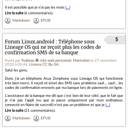
Il est possible que je n'ai pas les mots
(…)
Lire la suite
(
6 commentaires
).
Markdown
EPUB
5
Forum Linux.android
Téléphone sous
Lineage OS qui ne reçoit plus les codes de
confirmation SMS de sa banque
Posté par
Ysabeau 🧶
(
site web personnel
,
Mastodon
)
le 27 novembre
2020 à 09:44
.
Licence CC By‑SA.
Salut les gens,
Donc j’ai un téléphone Asus Zenphone sous Lineage OS qui fonctionne
très bien merci. Il reçoit et émet des SMS sans problème sauf… sauf… les
codes de confirmation envoyés par ma banque lors de paiements en ligne.
L’assistance de la banque me dit que c’est bon de leur côté, que le fait que
je n’ai pas l’appli (vu que je passe uniquement par mon ordinateur,
connecté en filaire de surcroît) n’est pas un problème et que je
(…)
Lire la suite
(
21 commentaires
).
Markdown
EPUB