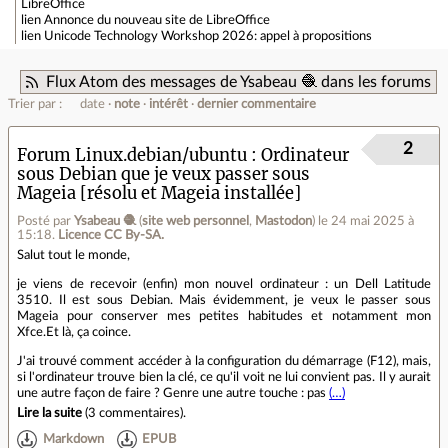
LibreOffice
lien
Annonce du nouveau site de LibreOffice
lien
Unicode Technology Workshop 2026: appel à propositions
Flux Atom des messages de Ysabeau 🧶 dans les forums
Trier par :
date
note
intérêt
dernier commentaire
2
Forum Linux.debian/ubuntu
Ordinateur
sous Debian que je veux passer sous
Mageia [résolu et Mageia installée]
Posté par
Ysabeau 🧶
(
site web personnel
,
Mastodon
)
le 24 mai 2025 à
15:18
.
Licence CC By‑SA.
Salut tout le monde,
je viens de recevoir (enfin) mon nouvel ordinateur : un Dell Latitude
3510. Il est sous Debian. Mais évidemment, je veux le passer sous
Mageia pour conserver mes petites habitudes et notamment mon
Xfce.Et là, ça coince.
J'ai trouvé comment accéder à la configuration du démarrage (F12), mais,
si l'ordinateur trouve bien la clé, ce qu'il voit ne lui convient pas. Il y aurait
une autre façon de faire ? Genre une autre touche : pas
(…)
Lire la suite
(
3 commentaires
).
Markdown
EPUB