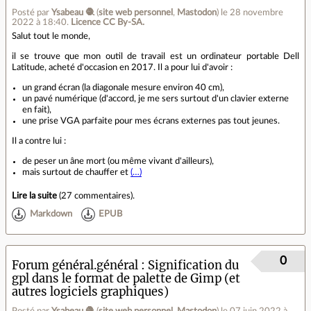
Posté par
Ysabeau 🧶
(
site web personnel
,
Mastodon
)
le 28 novembre
2022 à 18:40
.
Licence CC By‑SA.
Salut tout le monde,
il se trouve que mon outil de travail est un ordinateur portable Dell
Latitude, acheté d'occasion en 2017. Il a pour lui d'avoir :
un grand écran (la diagonale mesure environ 40 cm),
un pavé numérique (d'accord, je me sers surtout d'un clavier externe
en fait),
une prise VGA parfaite pour mes écrans externes pas tout jeunes.
Il a contre lui :
de peser un âne mort (ou même vivant d'ailleurs),
mais surtout de chauffer et
(…)
Lire la suite
(
27 commentaires
).
Markdown
EPUB
0
Forum général.général
Signification du
gpl dans le format de palette de Gimp (et
autres logiciels graphiques)
Posté par
Ysabeau 🧶
(
site web personnel
,
Mastodon
)
le 07 juin 2022 à