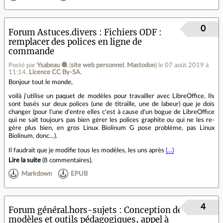
0
Forum Astuces.divers
Fichiers ODF :
remplacer des polices en ligne de
commande
Posté par
Ysabeau 🧶
(
site web personnel
,
Mastodon
)
le 07 août 2019 à
11:14
.
Licence CC By‑SA.
Bonjour tout le monde,
voilà j'utilise un paquet de modèles pour travailler avec LibreOffice. Ils
sont basés sur deux polices (une de titraille, une de labeur) que je dois
changer (pour l'une d'entre elles c'est à cause d'un bogue de LibreOffice
qui ne sait toujours pas bien gérer les polices graphite ou qui ne les re-
gère plus bien, en gros Linux Biolinum G pose problème, pas Linux
Biolinum, donc…).
Il faudrait que je modifie tous les modèles, les uns après
(…)
Lire la suite
(
8 commentaires
).
Markdown
EPUB
4
Forum général.hors-sujets
Conception de
modèles et outils pédagogiques, appel à