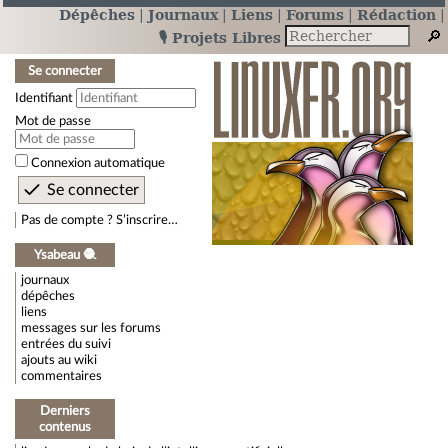
Dépêches
Journaux
Liens
Forums
Rédaction
🎙️ Projets Libres
Se connecter
Identifiant
Mot de passe
Connexion automatique
Pas de compte ? S’inscrire…
Ysabeau 🧶
journaux
dépêches
liens
messages sur les forums
entrées du suivi
ajouts au wiki
commentaires
Derniers
contenus