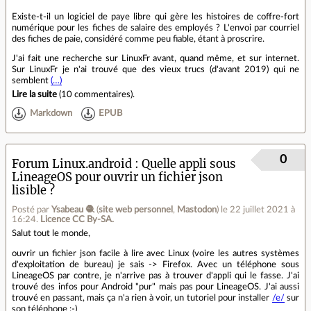
Existe-t-il un logiciel de paye libre qui gère les histoires de coffre-fort
numérique pour les fiches de salaire des employés ? L'envoi par courriel
des fiches de paie, considéré comme peu fiable, étant à proscrire.
J'ai fait une recherche sur LinuxFr avant, quand même, et sur internet.
Sur LinuxFr je n'ai trouvé que des vieux trucs (d'avant 2019) qui ne
semblent
(…)
Lire la suite
(
10 commentaires
).
Markdown
EPUB
0
Forum Linux.android
Quelle appli sous
LineageOS pour ouvrir un fichier json
lisible ?
Posté par
Ysabeau 🧶
(
site web personnel
,
Mastodon
)
le 22 juillet 2021 à
16:24
.
Licence CC By‑SA.
Salut tout le monde,
ouvrir un fichier json facile à lire avec Linux (voire les autres systèmes
d'exploitation de bureau) je sais -> Firefox. Avec un téléphone sous
LineageOS par contre, je n'arrive pas à trouver d'appli qui le fasse. J'ai
trouvé des infos pour Android "pur" mais pas pour LineageOS. J'ai aussi
trouvé en passant, mais ça n'a rien à voir, un tutoriel pour installer
/e/
sur
son téléphone :-)