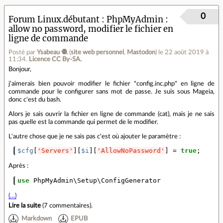
0
Forum Linux.débutant
PhpMyAdmin :
allow no password, modifier le fichier en
ligne de commande
Posté par
Ysabeau 🧶
(
site web personnel
,
Mastodon
)
le 22 août 2019 à
11:34
.
Licence CC By‑SA.
Bonjour,
j'aimerais bien pouvoir modifier le fichier "config.inc.php" en ligne de
commande pour le configurer sans mot de passe. Je suis sous Mageia,
donc c'est du bash.
Alors je sais ouvrir la fichier en ligne de commande (cat), mais je ne sais
pas quelle est la commande qui permet de le modifier.
L'autre chose que je ne sais pas c'est où ajouter le paramètre :
$cfg
[
'Servers'
][
$i
][
'AllowNoPassword'
]
=
true
;
Après :
use
PhpMyAdmin\Setup\ConfigGenerator
(…)
Lire la suite
(
7 commentaires
).
Markdown
EPUB