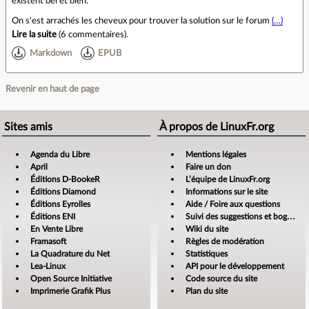
existent bel et bien.
On s'est arrachés les cheveux pour trouver la solution sur le forum
(…)
Lire la suite
(
6 commentaires
).
Markdown
EPUB
Revenir en haut de page
Sites amis
À propos de LinuxFr.org
Agenda du Libre
Mentions légales
April
Faire un don
Éditions D-BookeR
L’équipe de LinuxFr.org
Éditions Diamond
Informations sur le site
Éditions Eyrolles
Aide / Foire aux questions
Éditions ENI
Suivi des suggestions et bogues
En Vente Libre
Wiki du site
Framasoft
Règles de modération
La Quadrature du Net
Statistiques
Lea-Linux
API pour le développement
Open Source Initiative
Code source du site
Imprimerie Grafik Plus
Plan du site