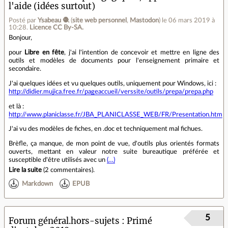
l'aide (idées surtout)
Posté par
Ysabeau 🧶
(
site web personnel
,
Mastodon
)
le 06 mars 2019 à
10:28
.
Licence CC By‑SA.
Bonjour,
pour
Libre en fête
, j'ai l'intention de concevoir et mettre en ligne des
outils et modèles de documents pour l'enseignement primaire et
secondaire.
J'ai quelques idées et vu quelques outils, uniquement pour Windows, ici :
http://didier.mujica.free.fr/pageaccueil/verssite/outils/prepa/prepa.php
et là :
http://www.planiclasse.fr/JBA_PLANICLASSE_WEB/FR/Presentation.htm
J'ai vu des modèles de fiches, en .doc et techniquement mal fichues.
Brèfle, ça manque, de mon point de vue, d'outils plus orientés formats
ouverts, mettant en valeur notre suite bureautique préférée et
susceptible d'être utilisés avec un
(…)
Lire la suite
(
2 commentaires
).
Markdown
EPUB
5
Forum général.hors-sujets
Primé