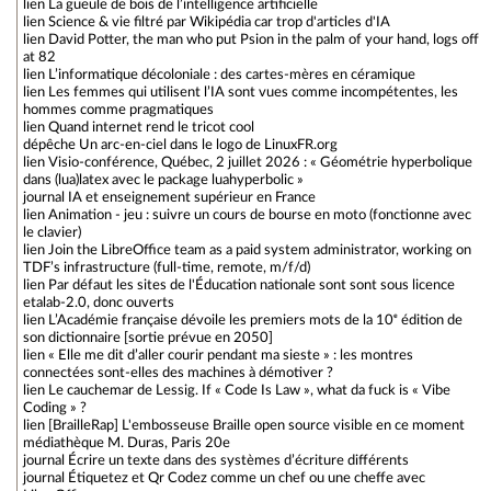
lien
La gueule de bois de l’intelligence artificielle
lien
Science & vie filtré par Wikipédia car trop d'articles d'IA
lien
David Potter, the man who put Psion in the palm of your hand, logs off
at 82
lien
L’informatique décoloniale : des cartes-mères en céramique
lien
Les femmes qui utilisent l’IA sont vues comme incompétentes, les
hommes comme pragmatiques
lien
Quand internet rend le tricot cool
dépêche
Un arc-en-ciel dans le logo de LinuxFR.org
lien
Visio-conférence, Québec, 2 juillet 2026 : « Géométrie hyperbolique
dans (lua)latex avec le package luahyperbolic »
journal
IA et enseignement supérieur en France
lien
Animation - jeu : suivre un cours de bourse en moto (fonctionne avec
le clavier)
lien
Join the LibreOffice team as a paid system administrator, working on
TDF’s infrastructure (full-time, remote, m/f/d)
lien
Par défaut les sites de l'Éducation nationale sont sont sous licence
etalab-2.0, donc ouverts
lien
L’Académie française dévoile les premiers mots de la 10ᵉ édition de
son dictionnaire [sortie prévue en 2050]
lien
« Elle me dit d’aller courir pendant ma sieste » : les montres
connectées sont-elles des machines à démotiver ?
lien
Le cauchemar de Lessig. If « Code Is Law », what da fuck is « Vibe
Coding » ?
lien
[BrailleRap] L'embosseuse Braille open source visible en ce moment
médiathèque M. Duras, Paris 20e
journal
Écrire un texte dans des systèmes d’écriture différents
journal
Étiquetez et Qr Codez comme un chef ou une cheffe avec