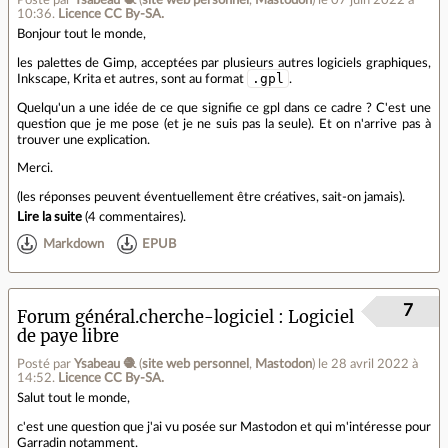
10:36
.
Licence CC By‑SA.
Bonjour tout le monde,
les palettes de Gimp, acceptées par plusieurs autres logiciels graphiques,
.gpl
Inkscape, Krita et autres, sont au format
.
Quelqu'un a une idée de ce que signifie ce gpl dans ce cadre ? C'est une
question que je me pose (et je ne suis pas la seule). Et on n'arrive pas à
trouver une explication.
Merci.
(les réponses peuvent éventuellement être créatives, sait-on jamais).
Lire la suite
(
4 commentaires
).
Markdown
EPUB
7
Forum général.cherche-logiciel
Logiciel
de paye libre
Posté par
Ysabeau 🧶
(
site web personnel
,
Mastodon
)
le 28 avril 2022 à
14:52
.
Licence CC By‑SA.
Salut tout le monde,
c'est une question que j'ai vu posée sur Mastodon et qui m'intéresse pour
Garradin notamment.