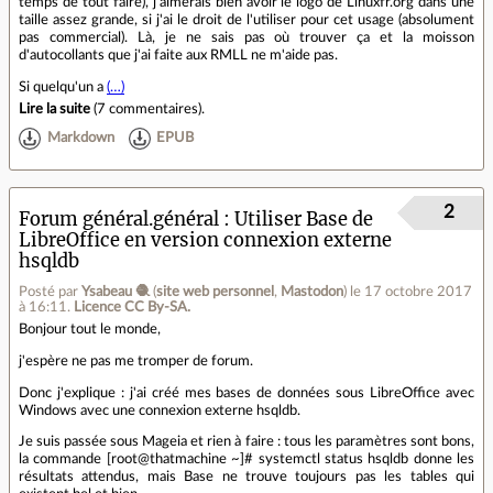
temps de tout faire), j'aimerais bien avoir le logo de Linuxfr.org dans une
taille assez grande, si j'ai le droit de l'utiliser pour cet usage (absolument
pas commercial). Là, je ne sais pas où trouver ça et la moisson
d'autocollants que j'ai faite aux RMLL ne m'aide pas.
Si quelqu'un a
(…)
Lire la suite
(
7 commentaires
).
Markdown
EPUB
2
Forum général.général
Utiliser Base de
LibreOffice en version connexion externe
hsqldb
Posté par
Ysabeau 🧶
(
site web personnel
,
Mastodon
)
le 17 octobre 2017
à 16:11
.
Licence CC By‑SA.
Bonjour tout le monde,
j'espère ne pas me tromper de forum.
Donc j'explique : j'ai créé mes bases de données sous LibreOffice avec
Windows avec une connexion externe hsqldb.
Je suis passée sous Mageia et rien à faire : tous les paramètres sont bons,
la commande [root@thatmachine ~]# systemctl status hsqldb donne les
résultats attendus, mais Base ne trouve toujours pas les tables qui