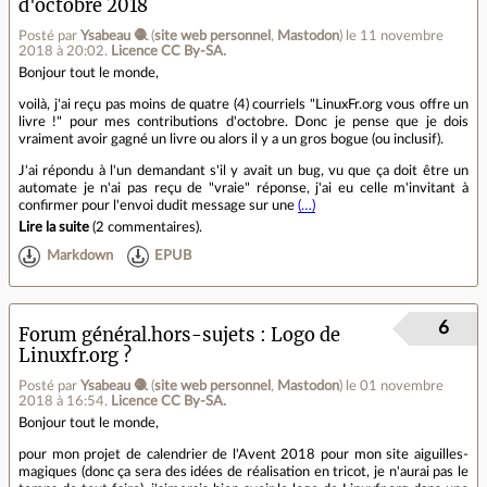
d'octobre 2018
Posté par
Ysabeau 🧶
(
site web personnel
,
Mastodon
)
le 11 novembre
2018 à 20:02
.
Licence CC By‑SA.
Bonjour tout le monde,
voilà, j'ai reçu pas moins de quatre (4) courriels "LinuxFr.org vous offre un
livre !" pour mes contributions d'octobre. Donc je pense que je dois
vraiment avoir gagné un livre ou alors il y a un gros bogue (ou inclusif).
J'ai répondu à l'un demandant s'il y avait un bug, vu que ça doit être un
automate je n'ai pas reçu de "vraie" réponse, j'ai eu celle m'invitant à
confirmer pour l'envoi dudit message sur une
(…)
Lire la suite
(
2 commentaires
).
Markdown
EPUB
6
Forum général.hors-sujets
Logo de
Linuxfr.org ?
Posté par
Ysabeau 🧶
(
site web personnel
,
Mastodon
)
le 01 novembre
2018 à 16:54
.
Licence CC By‑SA.
Bonjour tout le monde,
pour mon projet de calendrier de l'Avent 2018 pour mon site aiguilles-
magiques (donc ça sera des idées de réalisation en tricot, je n'aurai pas le