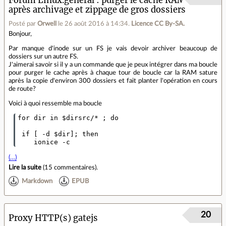
Forum Linux.général
purger le cache RAM
après archivage et zippage de gros dossiers
Posté par
Orwell
le 26 août 2016 à 14:34
.
Licence CC By‑SA.
Bonjour,
Par manque d'inode sur un FS je vais devoir archiver beaucoup de
dossiers sur un autre FS.
J'aimerai savoir si il y a un commande que je peux intégrer dans ma boucle
pour purger le cache après à chaque tour de boucle car la RAM sature
après la copie d'environ 300 dossiers et fait planter l'opération en cours
de route?
Voici à quoi ressemble ma boucle
for dir in $dirsrc/* ; do

 if [ -d $dir]; then

    ionice -c
(…)
Lire la suite
(
15 commentaires
).
Markdown
EPUB
20
Proxy HTTP(s) gatejs