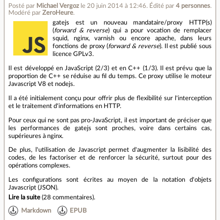
Posté par
Michael Vergoz
le 20 juin 2014 à 12:46
.
Édité par
4 personnes
.
Modéré par
ZeroHeure
.
gatejs est un nouveau mandataire/proxy HTTP(s)
(
forward & reverse
) qui a pour vocation de remplacer
squid, nginx, varnish ou encore apache, dans leurs
fonctions de proxy (
forward & reverse
). Il est publié sous
licence GPLv3.
Il est développé en JavaScript (2/3) et en C++ (1/3). Il est prévu que la
proportion de C++ se réduise au fil du temps. Ce proxy utilise le moteur
Javascript V8 et nodejs.
Il a été initialement conçu pour offrir plus de flexibilité sur l'interception
et le traitement d'informations en HTTP.
Pour ceux qui ne sont pas pro-JavaScript, il est important de préciser que
les performances de gatejs sont proches, voire dans certains cas,
supérieures à nginx.
De plus, l'utilisation de Javascript permet d'augmenter la lisibilité des
codes, de les factoriser et de renforcer la sécurité, surtout pour des
opérations complexes.
Les configurations sont écrites au moyen de la notation d'objets
Javascript (JSON).
Lire la suite
(
28 commentaires
).
Markdown
EPUB