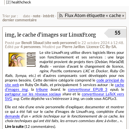
2
healthcheck
Flux Atom étiquette « cache »
Trier par :
date
note
intérêt
dernier commentaire
55
img, le cache d’images sur LinuxFr.org
Posté par
Benoît Sibaud
(
site web personnel
)
le 22 octobre 2024 à 12:48
.
Édité par
4 personnes
.
Modéré par
Pierre Jarillon
.
Licence CC By‑SA.
Le site LinuxFr.org utilise divers logiciels libres pour
son fonctionnement et ses services : une large
majorité provient de projets tiers (
Debian
,
MariaDB
,
Redis
- version d’avant le changement de licence,
nginx
,
Postfix
, conteneurs
LXC
et
Docker
,
Ruby On
Rails
,
Sympa
, etc.) et d’autres composants sont développés pour nos
propres besoins. Cette dernière catégorie comprend le
code principal du
site web
en Ruby On Rails, et principalement 5 services autour : le
cache
d’images
img
, la
tribune
board
, le
convertisseur EPUB 3
epub
, le
partageur sur les réseaux sociaux
share
et le
convertisseur LaTeX vers
SVG
svg
. Cette dépêche va s’intéresser à
img
, un code sous AGPLv3.
Elle est née d’une envie personnelle d’expliquer, documenter et montrer
ce qui a été fait sur le cache d’images de LinuxFr.org, complétée d’une
demande
d’un «
article technique sur le fonctionnement de ce cache, les
choix techniques qui ont été faits, les erreurs commises donc à éviter…
».
Lire la suite
(
12 commentaires
).