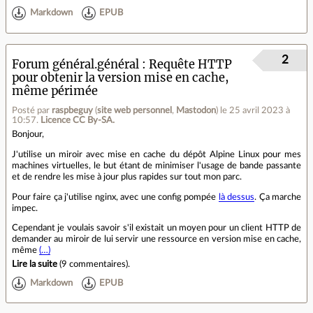
Markdown
EPUB
2
Forum général.général
Requête HTTP
pour obtenir la version mise en cache,
même périmée
Posté par
raspbeguy
(
site web personnel
,
Mastodon
)
le 25 avril 2023 à
10:57
.
Licence CC By‑SA.
Bonjour,
J'utilise un miroir avec mise en cache du dépôt Alpine Linux pour mes
machines virtuelles, le but étant de minimiser l'usage de bande passante
et de rendre les mise à jour plus rapides sur tout mon parc.
Pour faire ça j'utilise nginx, avec une config pompée
là dessus
. Ça marche
impec.
Cependant je voulais savoir s'il existait un moyen pour un client HTTP de
demander au miroir de lui servir une ressource en version mise en cache,
même
(…)
Lire la suite
(
9 commentaires
).
Markdown
EPUB