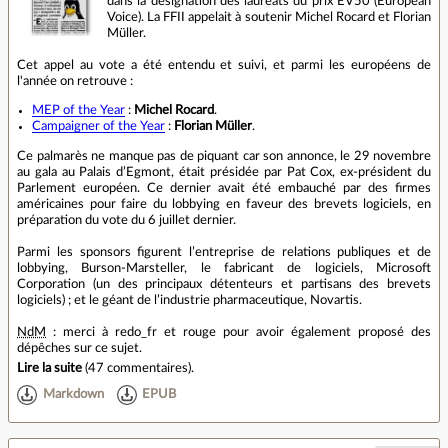
dans la désignation des lauréats du prix EV50 (European
Voice). La FFII appelait à soutenir Michel Rocard et Florian
Müller.
Cet appel au vote a été entendu et suivi, et parmi les européens de
l'année on retrouve :
MEP of the Year
:
Michel Rocard
.
Campaigner of the Year
:
Florian Müller
.
Ce palmarès ne manque pas de piquant car son annonce, le 29 novembre
au gala au Palais d’Egmont, était présidée par Pat Cox, ex-président du
Parlement européen. Ce dernier avait été embauché par des firmes
américaines pour faire du lobbying en faveur des brevets logiciels, en
préparation du vote du 6 juillet dernier.
Parmi les sponsors figurent l’entreprise de relations publiques et de
lobbying, Burson-Marsteller, le fabricant de logiciels, Microsoft
Corporation (un des principaux détenteurs et partisans des brevets
logiciels) ; et le géant de l’industrie pharmaceutique, Novartis.
NdM
: merci à redo_fr et rouge pour avoir également proposé des
dépêches sur ce sujet.
Lire la suite
(
47 commentaires
).
Markdown
EPUB