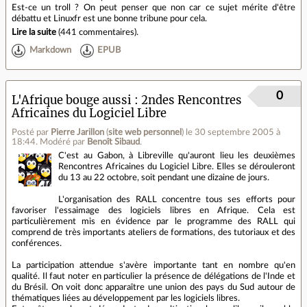
Est-ce un troll ? On peut penser que non car ce sujet mérite d'être
débattu et Linuxfr est une bonne tribune pour cela.
Lire la suite
(
441 commentaires
).
Markdown
EPUB
0
L'Afrique bouge aussi : 2ndes Rencontres
Africaines du Logiciel Libre
Posté par
Pierre Jarillon
(
site web personnel
)
le 30 septembre 2005 à
18:44
.
Modéré par
Benoît Sibaud
.
C'est au Gabon, à Libreville qu'auront lieu les deuxièmes
Rencontres Africaines du Logiciel Libre. Elles se dérouleront
du 13 au 22 octobre, soit pendant une dizaine de jours.
L'organisation des RALL concentre tous ses efforts pour
favoriser l'essaimage des logiciels libres en Afrique. Cela est
particulièrement mis en évidence par le programme des RALL qui
comprend de très importants ateliers de formations, des tutoriaux et des
conférences.
La participation attendue s'avère importante tant en nombre qu'en
qualité. Il faut noter en particulier la présence de délégations de l'Inde et
du Brésil. On voit donc apparaître une union des pays du Sud autour de
thématiques liées au développement par les logiciels libres.