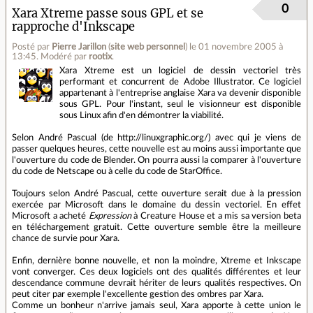
0
Xara Xtreme passe sous GPL et se
rapproche d'Inkscape
Posté par
Pierre Jarillon
(
site web personnel
)
le 01 novembre 2005 à
13:45
.
Modéré par
rootix
.
Xara Xtreme est un logiciel de dessin vectoriel très
performant et concurrent de Adobe Illustrator. Ce logiciel
appartenant à l'entreprise anglaise Xara va devenir disponible
sous GPL. Pour l'instant, seul le visionneur est disponible
sous Linux afin d'en démontrer la viabilité.
Selon André Pascual (de http://linuxgraphic.org/) avec qui je viens de
passer quelques heures, cette nouvelle est au moins aussi importante que
l'ouverture du code de Blender. On pourra aussi la comparer à l'ouverture
du code de Netscape ou à celle du code de StarOffice.
Toujours selon André Pascual, cette ouverture serait due à la pression
exercée par Microsoft dans le domaine du dessin vectoriel. En effet
Microsoft a acheté
Expression
à Creature House et a mis sa version beta
en téléchargement gratuit. Cette ouverture semble être la meilleure
chance de survie pour Xara.
Enfin, dernière bonne nouvelle, et non la moindre, Xtreme et Inkscape
vont converger. Ces deux logiciels ont des qualités différentes et leur
descendance commune devrait hériter de leurs qualités respectives. On
peut citer par exemple l'excellente gestion des ombres par Xara.
Comme un bonheur n'arrive jamais seul, Xara apporte à cette union le