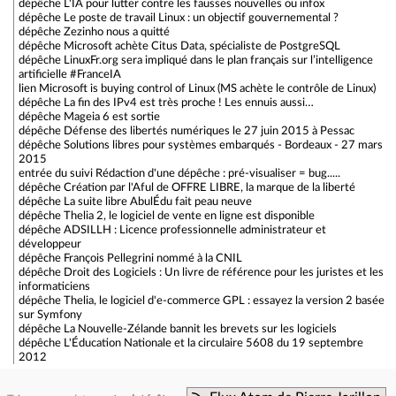
dépêche
L'IA pour lutter contre les fausses nouvelles ou infox
dépêche
Le poste de travail Linux : un objectif gouvernemental ?
dépêche
Zezinho nous a quitté
dépêche
Microsoft achète Citus Data, spécialiste de PostgreSQL
dépêche
LinuxFr.org sera impliqué dans le plan français sur l’intelligence
artificielle #FranceIA
lien
Microsoft is buying control of Linux (MS achète le contrôle de Linux)
dépêche
La fin des IPv4 est très proche ! Les ennuis aussi…
dépêche
Mageia 6 est sortie
dépêche
Défense des libertés numériques le 27 juin 2015 à Pessac
dépêche
Solutions libres pour systèmes embarqués - Bordeaux - 27 mars
2015
entrée du suivi
Rédaction d'une dépêche : pré-visualiser = bug.....
dépêche
Création par l'Aful de OFFRE LIBRE, la marque de la liberté
dépêche
La suite libre AbulÉdu fait peau neuve
dépêche
Thelia 2, le logiciel de vente en ligne est disponible
dépêche
ADSILLH : Licence professionnelle administrateur et
développeur
dépêche
François Pellegrini nommé à la CNIL
dépêche
Droit des Logiciels : Un livre de référence pour les juristes et les
informaticiens
dépêche
Thelia, le logiciel d'e-commerce GPL : essayez la version 2 basée
sur Symfony
dépêche
La Nouvelle-Zélande bannit les brevets sur les logiciels
dépêche
L'Éducation Nationale et la circulaire 5608 du 19 septembre
2012