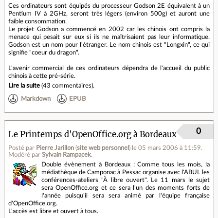
Ces ordinateurs sont équipés du processeur Godson 2E équivalent à un
Pentium IV à 2GHz, seront très légers (environ 500g) et auront une
faible consommation.
Le projet Godson a commencé en 2002 car les chinois ont compris la
menace qui pesait sur eux si ils ne maîtrisaient pas leur informatique.
Godson est un nom pour l'étranger. Le nom chinois est "Longxin", ce qui
signifie "coeur du dragon".
L'avenir commercial de ces ordinateurs dépendra de l'accueil du public
chinois à cette pré-série.
Lire la suite
(
43 commentaires
).
Markdown
EPUB
0
Le Printemps d'OpenOffice.org à Bordeaux
Posté par
Pierre Jarillon
(
site web personnel
)
le 05 mars 2006 à 11:59
.
Modéré par
Sylvain Rampacek
.
Double évènement à Bordeaux : Comme tous les mois, la
médiathèque de Camponac à Pessac organise avec l'ABUL les
conférences-ateliers "À libre ouvert". Le 11 mars le sujet
sera OpenOffice.org et ce sera l'un des moments forts de
l'année puisqu'il sera sera animé par l'équipe française
d'OpenOffice.org.
L'accès est libre et ouvert à tous.