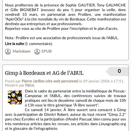
Nous profiterons de la présence de Sophie GAUTIER, Tony GALMICHE
et Gille BIGNEBAT (excusez du peu !) pour organiser la veille, donc
vendredi 10 mars, en partenariat avec Prolibre, une manifestation
"ApérOOo" à la cité mondiale du vin de Bordeaux. Cette manifestation est
destinée aux entreprises et aux professionnels.
Reportez-vous au site de Prolibre pour l'inscription et le plan d'accès.
Nota : Prolibre est une association de professionnels issue de l'ABUL.
Lire la suite
(
1 commentaire
).
Markdown
EPUB
0
Gimp à Bordeaux et AG de l'ABUL
Posté par
Pierre Jarillon
(
site web personnel
)
le 09 janvier 2006 à 17:51
.
Modéré par
Nÿco
.
Dans le cadre du partenariat entre la médiathèque de Pessac-
Camponac et l'ABUL, des conférences suivies de travaux
pratiques ont lieu le deuxième samedi de chaque mois de 10h
à 13h sous le titre générique "À libre ouvert".
Ce samedi 14 janvier, À libre ouvert sera consacré à Gimp
avec la participation de Dimitri Robert, auteur du tout récent "Gimp 2.2"
paru chez Eyrolles et la participation d'André Pascual, bien connu pour ses
très nombreux articles dans les revues, ses articles dans Linuxgraphic.org
et le glossaire de l'infographiste.