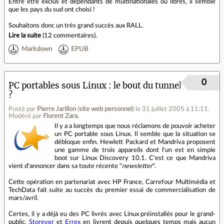
Entre être exclus et dépendants de multinationales ou libres, il semble
que les pays du sud ont choisi !
Souhaitons donc un très grand succès aux RALL.
Lire la suite
(
12 commentaires
).
Markdown
EPUB
0
PC portables sous Linux : le bout du tunnel
?
Posté par
Pierre Jarillon
(
site web personnel
)
le 31 juillet 2005 à 11:11
.
Modéré par
Florent Zara
.
Il y a a longtemps que nous réclamons de pouvoir acheter
un PC portable sous Linux. Il semble que la situation se
débloque enfin. Hewlett Packard et Mandriva proposent
une gamme de trois appareils dont l'un est en simple
boot sur Linux Discovery 10.1. C'est ce que Mandriva
vient d'annoncer dans sa toute récente "
newsletter
".
Cette opération en partenariat avec HP France, Carrefour Multimédia et
TechData fait suite au succès du premier essai de commercialisation de
mars/avril.
Certes, il y a déjà eu des PC livrés avec Linux préinstallés pour le grand-
public.
Storever
et
Errex
en livrent depuis quelques temps mais aucun