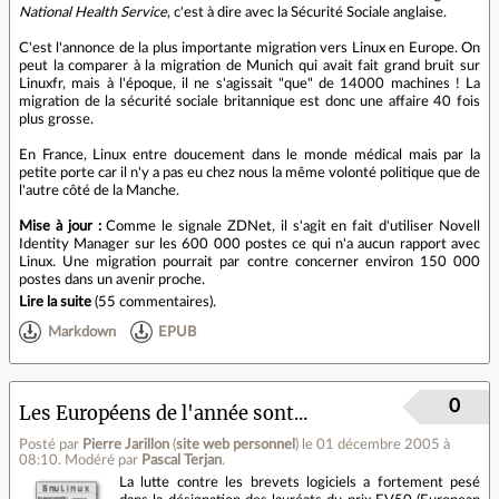
National Health Service
, c'est à dire avec la Sécurité Sociale anglaise.
C'est l'annonce de la plus importante migration vers Linux en Europe. On
peut la comparer à la migration de Munich qui avait fait grand bruit sur
Linuxfr, mais à l'époque, il ne s'agissait "que" de 14000 machines ! La
migration de la sécurité sociale britannique est donc une affaire 40 fois
plus grosse.
En France, Linux entre doucement dans le monde médical mais par la
petite porte car il n'y a pas eu chez nous la même volonté politique que de
l'autre côté de la Manche.
Mise à jour :
Comme le signale ZDNet, il s'agit en fait d'utiliser Novell
Identity Manager sur les 600 000 postes ce qui n'a aucun rapport avec
Linux. Une migration pourrait par contre concerner environ 150 000
postes dans un avenir proche.
Lire la suite
(
55 commentaires
).
Markdown
EPUB
0
Les Européens de l'année sont...
Posté par
Pierre Jarillon
(
site web personnel
)
le 01 décembre 2005 à
08:10
.
Modéré par
Pascal Terjan
.
La lutte contre les brevets logiciels a fortement pesé