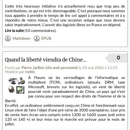
Cette très heureuse initiative n'a actuellement reçu que trop peu de
contributions, ce qui est très dommageable. C'est pourquoi nous sommes
tous appelés à prendre le temps de lire cet appel à commentaires et à y
répondre de notre mieux. C'est une occasion unique que nous devons
saisir impérativement. L'avenir des logiciels libres en France en dépend.
Lire la suite
(
10 commentaires
).
Markdown
EPUB
0
Quand la liberté viendra de Chine...
Posté par
Pierre Jarillon
(
site web personnel
)
le 20 mai 2006 à 12:55
.
Modéré par
rootix
.
À l'heure où les verrouillages de l'informatique se
multiplient (TCPA, ordinateurs tatoués, DRM, taxe
Microsoft, brevets sur les logiciels), un vent de liberté
pourrait venir paradoxalement de Chine, un pays qui n'est
pas connu pour son respect des droits de l'homme et de la
liberté.
En effet, un ordinateur entièrement conçu en Chine et fonctionnant sous
Linux vient de faire l'objet d'une pré-série de 3000 exemplaires. Leur prix
de vente hors écran sera compris entre 1200 et 1600 yuans (soit entre
120 et 160 ¤) et leur mise sur le marché est prévue pour le mois de
juillet.