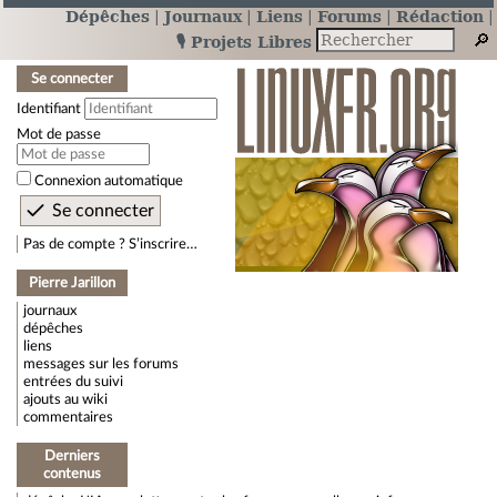
Dépêches
Journaux
Liens
Forums
Rédaction
🎙️ Projets Libres
Se connecter
Identifiant
Mot de passe
Connexion automatique
Pas de compte ? S’inscrire…
Pierre Jarillon
journaux
dépêches
liens
messages sur les forums
entrées du suivi
ajouts au wiki
commentaires
Derniers
contenus