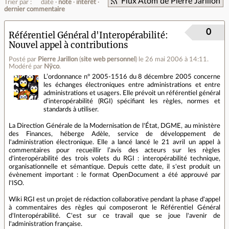
Flux Atom de Pierre Jarillon
Trier par :
date
note
intérêt
dernier commentaire
0
Référentiel Général d'Interopérabilité:
Nouvel appel à contributions
Posté par
Pierre Jarillon
(
site web personnel
)
le 26 mai 2006 à 14:11
.
Modéré par
Nÿco
.
L’ordonnance n° 2005-1516 du 8 décembre 2005 concerne
les échanges électroniques entre administrations et entre
administrations et usagers. Elle prévoit un référentiel général
d’interopérabilité (RGI) spécifiant les règles, normes et
standards à utiliser.
La Direction Générale de la Modernisation de l'État, DGME, au ministère
des Finances, héberge Adèle, service de développement de
l'administration électronique. Elle a lancé lancé le 21 avril un appel à
commentaires pour recueillir l’avis des acteurs sur les règles
d'interopérabilité des trois volets du RGI : interopérabilité technique,
organisationnelle et sémantique. Depuis cette date, il s'est produit un
évènement important : le format OpenDocument a été approuvé par
l'ISO.
Wiki RGI est un projet de rédaction collaborative pendant la phase d'appel
à commentaires des règles qui composeront le Référentiel Général
d'Interopérabilité. C'est sur ce travail que se joue l'avenir de
l'administration française.