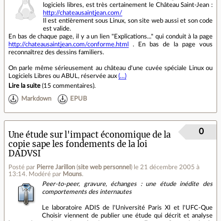
logiciels libres, est très certainement le Château Saint-Jean :
http://chateausaintjean.com/
Il est entièrement sous Linux, son site web aussi et son code
est valide.
En bas de chaque page, il y a un lien "Explications..." qui conduit à la page
http://chateausaintjean.com/conforme.html
. En bas de la page vous
reconnaîtrez des dessins familiers.
On parle même sérieusement au château d'une cuvée spéciale Linux ou
Logiciels Libres ou ABUL, réservée aux
(…)
Lire la suite
(
15 commentaires
).
Markdown
EPUB
0
Une étude sur l'impact économique de la
copie sape les fondements de la loi
DADVSI
Posté par
Pierre Jarillon
(
site web personnel
)
le 21 décembre 2005 à
13:14
.
Modéré par
Mouns
.
Peer-to-peer, gravure, échanges : une étude inédite des
comportements des internautes
Le laboratoire ADIS de l'Université Paris XI et l'UFC-Que
Choisir viennent de publier une étude qui décrit et analyse