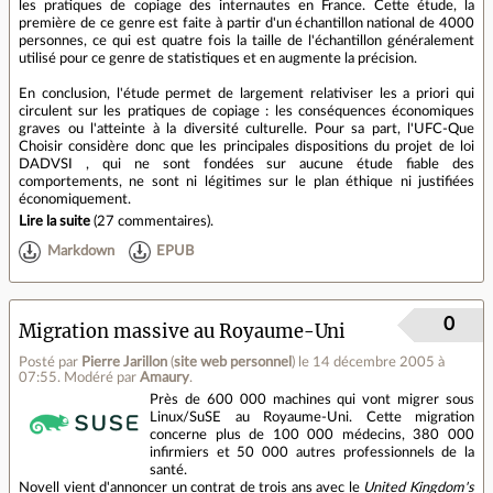
les pratiques de copiage des internautes en France. Cette étude, la
première de ce genre est faite à partir d'un échantillon national de 4000
personnes, ce qui est quatre fois la taille de l'échantillon généralement
utilisé pour ce genre de statistiques et en augmente la précision.
En conclusion, l'étude permet de largement relativiser les a priori qui
circulent sur les pratiques de copiage : les conséquences économiques
graves ou l'atteinte à la diversité culturelle. Pour sa part, l'UFC-Que
Choisir considère donc que les principales dispositions du projet de loi
DADVSI , qui ne sont fondées sur aucune étude fiable des
comportements, ne sont ni légitimes sur le plan éthique ni justifiées
économiquement.
Lire la suite
(
27 commentaires
).
Markdown
EPUB
0
Migration massive au Royaume-Uni
Posté par
Pierre Jarillon
(
site web personnel
)
le 14 décembre 2005 à
07:55
.
Modéré par
Amaury
.
Près de 600 000 machines qui vont migrer sous
Linux/SuSE au Royaume-Uni. Cette migration
concerne plus de 100 000 médecins, 380 000
infirmiers et 50 000 autres professionnels de la
santé.
Novell vient d'annoncer un contrat de trois ans avec le
United Kingdom's