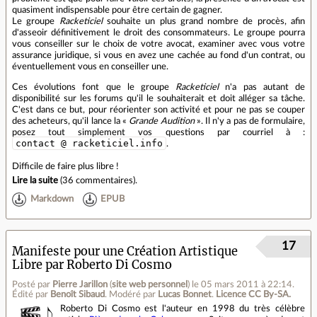
quasiment indispensable pour être certain de gagner.
Le groupe
Racketiciel
souhaite un plus grand nombre de procès, afin
d'asseoir définitivement le droit des consommateurs. Le groupe pourra
vous conseiller sur le choix de votre avocat, examiner avec vous votre
assurance juridique, si vous en avez une cachée au fond d'un contrat, ou
éventuellement vous en conseiller une.
Ces évolutions font que le groupe
Racketiciel
n'a pas autant de
disponibilité sur les forums qu'il le souhaiterait et doit alléger sa tâche.
C'est dans ce but, pour réorienter son activité et pour ne pas se couper
des acheteurs, qu'il lance la «
Grande Audition
». Il n'y a pas de formulaire,
posez tout simplement vos questions par courriel à :
contact @ racketiciel.info
.
Difficile de faire plus libre !
Lire la suite
(
36 commentaires
).
Markdown
EPUB
17
Manifeste pour une Création Artistique
Libre par Roberto Di Cosmo
Posté par
Pierre Jarillon
(
site web personnel
)
le 05 mars 2011 à 22:14
.
Édité par
Benoît Sibaud
.
Modéré par
Lucas Bonnet
.
Licence CC By‑SA.
Roberto Di Cosmo est l'auteur en 1998 du très célèbre