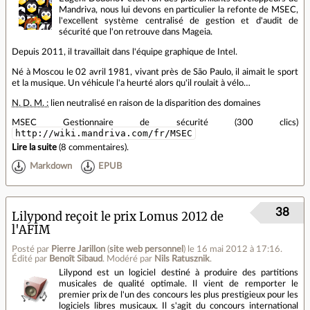
Mandriva, nous lui devons en particulier la refonte de MSEC,
l'excellent système centralisé de gestion et d'audit de
sécurité que l'on retrouve dans Mageia.
Depuis 2011, il travaillait dans l'équipe graphique de Intel.
Né à Moscou le 02 avril 1981, vivant près de São Paulo, il aimait le sport
et la musique. Un véhicule l'a heurté alors qu'il roulait à vélo…
N. D. M. :
lien neutralisé en raison de la disparition des domaines
MSEC Gestionnaire de sécurité (300 clics)
http://wiki.mandriva.com/fr/MSEC
Lire la suite
(
8 commentaires
).
Markdown
EPUB
38
Lilypond reçoit le prix Lomus 2012 de
l'AFIM
Posté par
Pierre Jarillon
(
site web personnel
)
le 16 mai 2012 à 17:16
.
Édité par
Benoît Sibaud
.
Modéré par
Nils Ratusznik
.
Lilypond est un logiciel destiné à produire des partitions
musicales de qualité optimale. Il vient de remporter le
premier prix de l'un des concours les plus prestigieux pour les
logiciels libres musicaux. Il s'agit du concours international