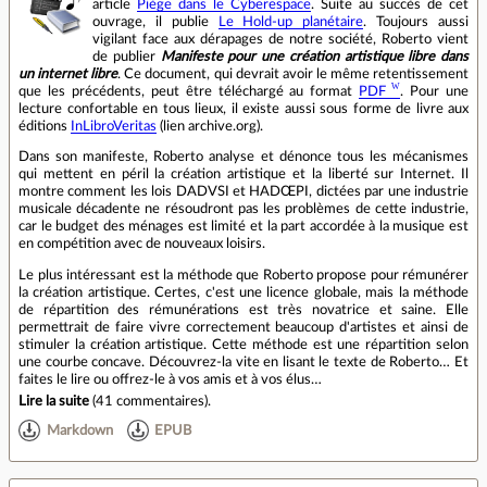
article
Piège dans le Cyberespace
. Suite au succès de cet
ouvrage, il publie
Le Hold-up planétaire
. Toujours aussi
vigilant face aux dérapages de notre société, Roberto vient
de publier
Manifeste pour une création artistique libre dans
un internet libre
. Ce document, qui devrait avoir le même retentissement
que les précédents, peut être téléchargé au format
PDF
. Pour une
lecture confortable en tous lieux, il existe aussi sous forme de livre aux
éditions
InLibroVeritas
(lien archive.org).
Dans son manifeste, Roberto analyse et dénonce tous les mécanismes
qui mettent en péril la création artistique et la liberté sur Internet. Il
montre comment les lois DADVSI et HADŒPI, dictées par une industrie
musicale décadente ne résoudront pas les problèmes de cette industrie,
car le budget des ménages est limité et la part accordée à la musique est
en compétition avec de nouveaux loisirs.
Le plus intéressant est la méthode que Roberto propose pour rémunérer
la création artistique. Certes, c'est une licence globale, mais la méthode
de répartition des rémunérations est très novatrice et saine. Elle
permettrait de faire vivre correctement beaucoup d'artistes et ainsi de
stimuler la création artistique. Cette méthode est une répartition selon
une courbe concave. Découvrez-la vite en lisant le texte de Roberto… Et
faites le lire ou offrez-le à vos amis et à vos élus…
Lire la suite
(
41 commentaires
).
Markdown
EPUB