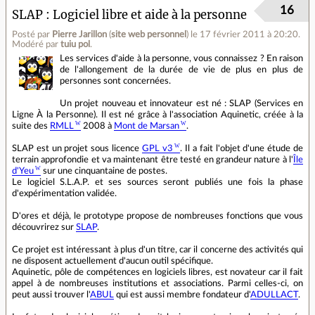
16
SLAP : Logiciel libre et aide à la personne
Posté par
Pierre Jarillon
(
site web personnel
)
le 17 février 2011 à 20:20
.
Modéré par
tuiu pol
.
Les services d'aide à la personne, vous connaissez ? En raison
de l'allongement de la durée de vie de plus en plus de
personnes sont concernées.
Un projet nouveau et innovateur est né : SLAP (Services en
Ligne À la Personne). Il est né grâce à l'association Aquinetic, créée à la
suite des
RMLL
2008 à
Mont de Marsan
.
SLAP est un projet sous licence
GPL v3
. Il a fait l'objet d'une étude de
terrain approfondie et va maintenant être testé en grandeur nature à l'
Île
d'Yeu
sur une cinquantaine de postes.
Le logiciel S.L.A.P. et ses sources seront publiés une fois la phase
d'expérimentation validée.
D'ores et déjà, le prototype propose de nombreuses fonctions que vous
découvrirez sur
SLAP
.
Ce projet est intéressant à plus d'un titre, car il concerne des activités qui
ne disposent actuellement d'aucun outil spécifique.
Aquinetic, pôle de compétences en logiciels libres, est novateur car il fait
appel à de nombreuses institutions et associations. Parmi celles-ci, on
peut aussi trouver l'
ABUL
qui est aussi membre fondateur d'
ADULLACT
.