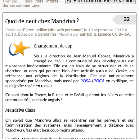
Flux Atom de Pierre Jarillon
Trier par :
date
note
intérêt
dernier commentaire
32
Quoi de neuf chez Mandriva ?
Posté par
Pierre Jarillon
(
site web personnel
)
le 13 septembre 2012 à
16:10
.
Édité par
6 personnes
.
Modéré par
patrick_g
.
Licence CC By‑SA.
Changement de cap
Sous la direction de Jean‐Manuel Croset, Mandriva a
changé de cap. La communauté des développeurs est
maintenant indépendante. Elle est en train de se structurer et de se
chercher un nom qui pourrait bien être articulé autour de
Drake
, en
référence aux origines de la distribution. Elle est naturellement
sponsorisée par Mandriva, mais aussi par
ROSA
(
РОСА
en cyrillique, ce
qui signifie rosée en russe).
Ce sont donc la France, la Russie et le Brésil qui sont les piliers de cette
communauté… qui parle anglais !
Mandriva Class
On savait que Mandriva allait se recentrer sur les serveurs et sur
l’administration des systèmes, mais l’enseignement à distance avec
Mandriva Class
était beaucoup moins attendu.