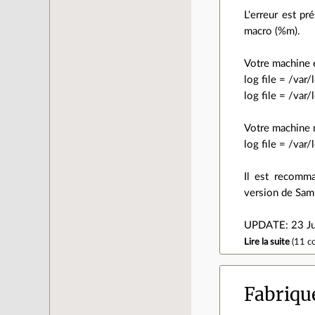
L'erreur est pr
macro (%m).
Votre machine e
log file = /va
log file = /va
Votre machine n
log file = /va
Il est recomma
version de Samb
UPDATE: 23 Juin
Lire la suite
(
11 c
Fabrique