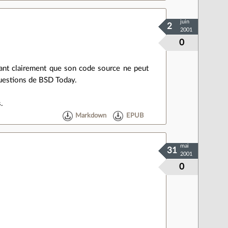
juin
2
2001
0
enant clairement que son code source ne peut
questions de BSD Today.
s.
Markdown
EPUB
mai
31
2001
0