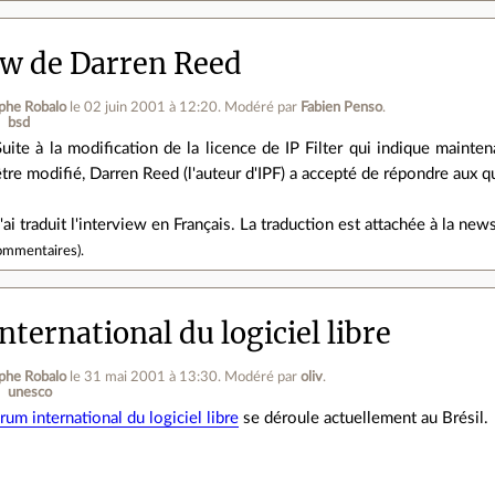
ew de Darren Reed
phe Robalo
le 02 juin 2001 à 12:20
.
Modéré par
Fabien Penso
.
bsd
Suite à la modification de la licence de IP Filter qui indique maint
être modifié, Darren Reed (l'auteur d'IPF) a accepté de répondre aux 
J'ai traduit l'interview en Français. La traduction est attachée à la new
ommentaires
).
ternational du logiciel libre
phe Robalo
le 31 mai 2001 à 13:30
.
Modéré par
oliv
.
unesco
rum international du logiciel libre
se déroule actuellement au Brésil.