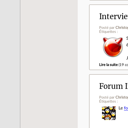
Intervi
Posté par
Christo
Étiquettes :
Lire la suite
(
19 c
Forum In
Posté par
Christo
Étiquettes :
Le
fo