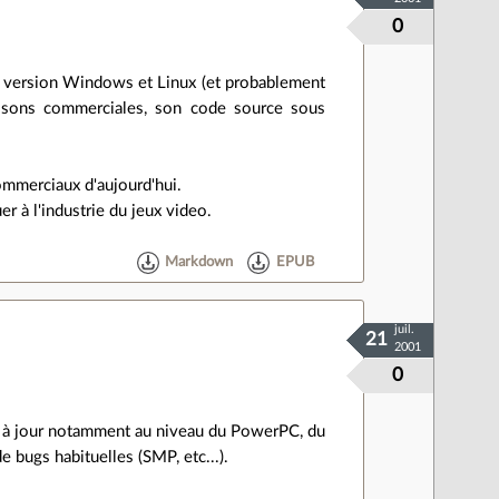
0
n version Windows et Linux (et probablement
raisons commerciales, son code source sous
 commerciaux d'aujourd'hui.
r à l'industrie du jeux video.
Markdown
EPUB
juil.
21
2001
0
s à jour notamment au niveau du PowerPC, du
e bugs habituelles (SMP, etc...).