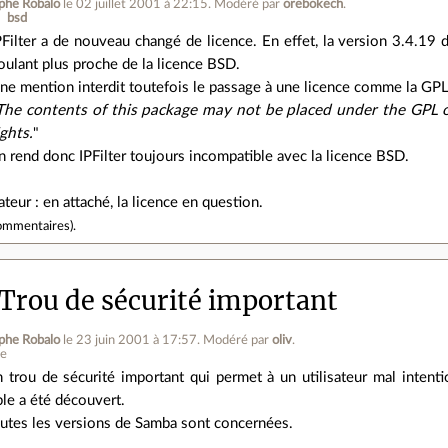
phe Robalo
le 02 juillet 2001 à 22:15
.
Modéré par
orebokech
.
bsd
PFilter a de nouveau changé de licence. En effet, la version 3.4.19 
oulant plus proche de la licence BSD.
ne mention interdit toutefois le passage à une licence comme la GPL
The contents of this package may not be placed under the GPL o
ghts.
"
on rend donc IPFilter toujours incompatible avec la licence BSD.
eur : en attaché, la licence en question.
ommentaires
).
Trou de sécurité important
phe Robalo
le 23 juin 2001 à 17:57
.
Modéré par
oliv
.
ne
 trou de sécurité important qui permet à un utilisateur mal intent
ble a été découvert.
utes les versions de Samba sont concernées.