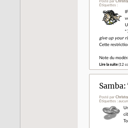
Posté par
Christo
Étiquettes :
I
v
U
"
give up your ri
Cette restricti
Note du modérat
Lire la suite
(
12 c
Samba: 
Posté par
Christo
Étiquettes : aucu
Un
ci
To