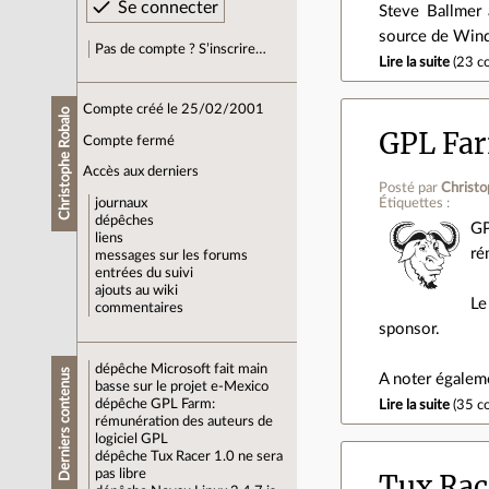
Steve Ballmer 
source de Windo
Pas de compte ? S’inscrire…
Lire la suite
(
23 c
Compte créé le 25/02/2001
Christophe Robalo
GPL Far
Compte fermé
Accès aux derniers
Posté par
Christo
Étiquettes :
journaux
dépêches
GP
liens
ré
messages sur les forums
entrées du suivi
ajouts au wiki
Le
commentaires
sponsor.
dépêche
Microsoft fait main
Derniers contenus
A noter égaleme
basse sur le projet e-Mexico
dépêche
GPL Farm:
Lire la suite
(
35 c
rémunération des auteurs de
logiciel GPL
dépêche
Tux Racer 1.0 ne sera
pas libre
Tux Race