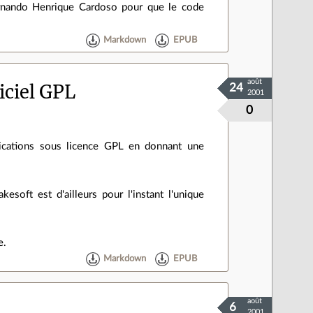
ernando Henrique Cardoso pour que le code
Markdown
EPUB
août
iciel GPL
24
2001
0
ications sous licence GPL en donnant une
soft est d'ailleurs pour l'instant l'unique
e.
Markdown
EPUB
août
6
2001