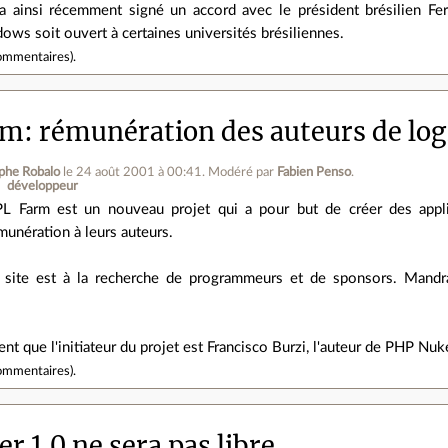
a ainsi récemment signé un accord avec le président brésilien F
ws soit ouvert à certaines universités brésiliennes.
ommentaires
).
m: rémunération des auteurs de log
phe Robalo
le 24 août 2001 à 00:41
.
Modéré par
Fabien Penso
.
développeur
L Farm est un nouveau projet qui a pour but de créer des appl
munération à leurs auteurs.
 site est à la recherche de programmeurs et de sponsors. Mandrake
nt que l'initiateur du projet est Francisco Burzi, l'auteur de PHP Nuk
ommentaires
).
r 1.0 ne sera pas libre