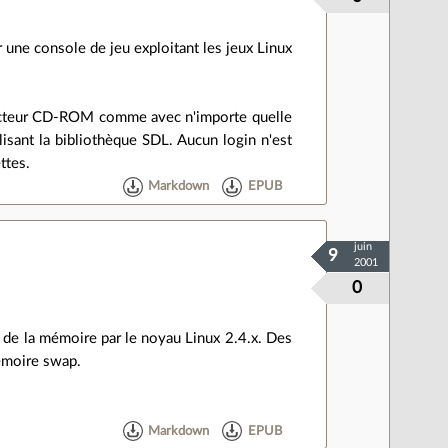
ne console de jeu exploitant les jeux Linux
n lecteur CD-ROM comme avec n'importe quelle
isant la bibliothèque SDL. Aucun login n'est
ttes.
Markdown
EPUB
juin
9
2001
0
on de la mémoire par le noyau Linux 2.4.x. Des
émoire swap.
Markdown
EPUB