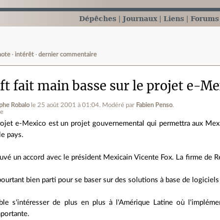
Dépêches
Journaux
Liens
Forums
note
intérêt
dernier commentaire
t fait main basse sur le projet e-M
phe Robalo
le 25 août 2001 à 01:04
.
Modéré par
Fabien Penso
.
ne
rojet e-Mexico est un projet gouvernemental qui permettra aux Mexi
le pays.
uvé un accord avec le président Mexicain Vicente Fox. La firme de R
pourtant bien parti pour se baser sur des solutions à base de logiciels 
le s'intéresser de plus en plus à l'Amérique Latine où l'implémen
portante.