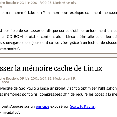
phe Robalo
le 20 juin 2001 à 09:25
.
Modéré par
oliv
.
ne
aponais nommé Takenori Yamamori nous explique comment fabriquer u
.
 est possible de se passer de disque dur et d'utiliser uniquement u
 Le CD-ROM bootable contient alors Linux préinstallé et un jeu util
es sauvegardes des jeux sont conservées grâce à un lecteur de disque
ommentaires
).
ser la mémoire cache de Linux
phe Robalo
le 09 juin 2001 à 04:16
.
Modéré par
I P
.
code
iversité de Sao Paulo a lancé un projet visant à optimiser l'utilisati
es mémoires sont ainsi compressées afin de réduire les accès à la m
projet s'appuie sur un
principe
exposé par
Scott F. Kaplan
.
ommentaires
).