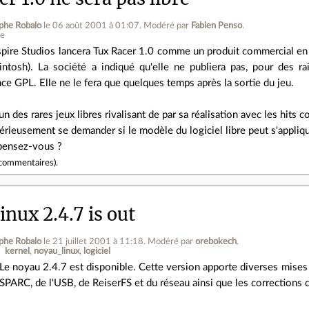
phe Robalo
le 06 août 2001 à 01:07
.
Modéré par
Fabien Penso
.
ne
pire Studios lancera Tux Racer 1.0 comme un produit commercial e
ntosh). La société a indiqué qu'elle ne publiera pas, pour des 
nce GPL. Elle ne le fera que quelques temps après la sortie du jeu.
un des rares jeux libres rivalisant de par sa réalisation avec les hits
érieusement se demander si le modèle du logiciel libre peut s'applique
 pensez-vous ?
commentaires
).
nux 2.4.7 is out
phe Robalo
le 21 juillet 2001 à 11:18
.
Modéré par
orebokech
.
kernel
noyau_linux
logiciel
Le noyau 2.4.7 est disponible. Cette version apporte diverses mise
SPARC, de l'USB, de ReiserFS et du réseau ainsi que les corrections d