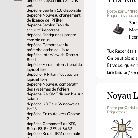
dépêche
Noyau Linux 2.4.7 is
out
dépêche
Sawfish 1.0 disponible
Posté par
Christo
dépêche
Nouveau changement
Étiquettes : aucu
de licence de IPFilter
Suns
dépêche
Samba: Trou de
Maci
sécurité important
dépêche
Fabriquer sa propre
lice
console de jeu
dépêche
Compresser la
mémoire cache de Linux
Tux Racer était 
dépêche
Interview de Darren
On peut alors s
Reed
dépêche
Forum International du
Et vous, qu'en
logiciel libre
Lire la suite
(
106 
dépêche
IP Filter n'est pas un
logiciel libre
dépêche
Nouveau comparatif
des systèmes de fichiers
Noyau Li
dépêche
GNOME disponible sur
Solaris
dépêche
KDE sur Windows et
Posté par
Christo
BeOS
Étiquettes :
dépêche
En route vers Gnome
2
dépêche
Comparatif de XFS,
ReiserFS, Ext2FS et Fat32
dépêche
Red et IBM ensemble