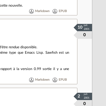
cette nouvelle.
Markdown
EPUB
juil.
10
2001
0
d'être rendue disponible.
u même type que Emacs Lisp. Sawfish est un
rapport à la version 0.99 sortie il y a une
Markdown
EPUB
juil.
2
2001
0