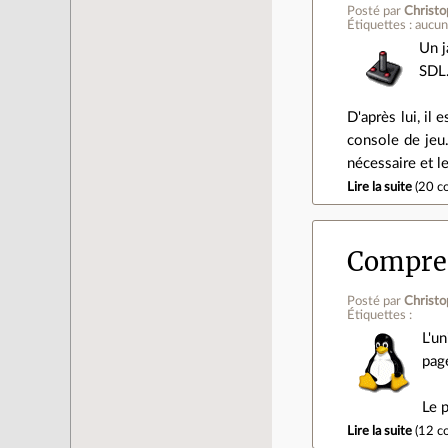
Posté par
Christo
Étiquettes : aucu
Un j
SDL
D'après lui, il
console de jeu.
nécessaire et l
Lire la suite
(
20 c
Compres
Posté par
Christo
Étiquettes :
L'un
pag
Le 
Lire la suite
(
12 c