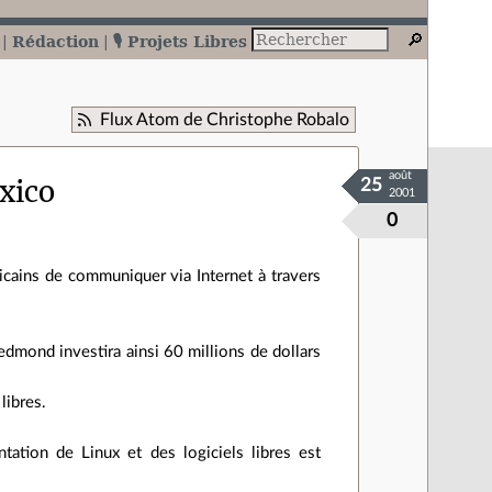
Rédaction
🎙️ Projets Libres
Flux Atom de Christophe Robalo
août
exico
25
2001
0
cains de communiquer via Internet à travers
edmond investira ainsi 60 millions de dollars
libres.
tation de Linux et des logiciels libres est