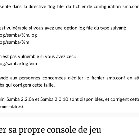
ésente dans la directive 'log file' du fichier de configuration smb.co
st vulnérable si vous avez une option log file du type suivant:
r/log/samba/%m.log
r/log/samba/%m
'est pas vulnérable si vous avez ceci:
r/log/samba/log.%m
ndé aux personnes concernées d'éditer le fichier smb.conf en at
a qui corrigera cette faille.
, Samba 2.2.0a et Samba 2.0.10 sont disponibles, et corrigent cette
ommentaires
).
r sa propre console de jeu