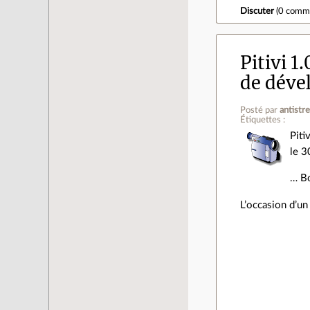
Discuter
(
0 comm
Pitivi 1
de déve
Posté par
antistr
Étiquettes :
Piti
le 3
… Bo
L’occasion d’un