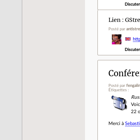
Discute
Lien
GStre
Posté par
antistr
htt
Discute
Confére
Posté par
fengali
Étiquettes :
Rust
Voic
22 o
Merci à
Sebast