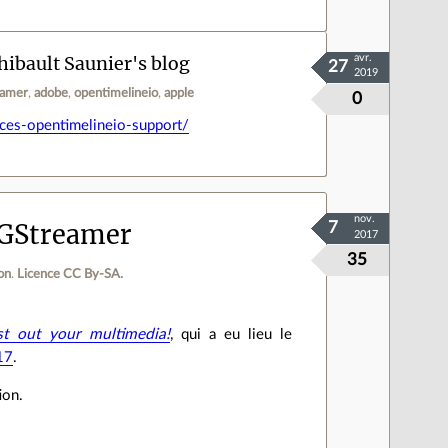
ibault Saunier's blog
avr.
27
2019
eamer
adobe
opentimelineio
apple
0
ces-opentimelineio-support/
nov.
 GStreamer
7
2017
35
lon
.
Licence CC By‑SA.
t out your multimedia!
, qui a eu lieu le
17
.
ion.