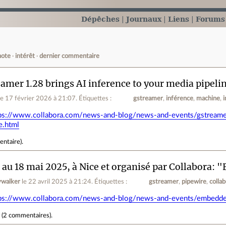
Dépêches
Journaux
Liens
Forums
note
intérêt
dernier commentaire
amer 1.28 brings AI inference to your media pipeli
le 17 février 2026 à 21:07
.
Étiquettes :
gstreamer
inférence
machine
i
ps://www.collabora.com/news-and-blog/news-and-events/gstreamer
e.html
entaire
).
 au 18 mai 2025, à Nice et organisé par Collabora
ywalker
le 22 avril 2025 à 21:24
.
Étiquettes :
gstreamer
pipewire
colla
ps://www.collabora.com/news-and-blog/news-and-events/embedde
r
(
2 commentaires
).