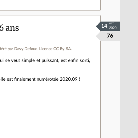
oct.
16 ans
14
2020
76
éré par
Davy Defaud
.
Licence CC By‑SA.
 se veut simple et puissant, est enfin sorti,
elle est finalement numérotée 2020.09 !