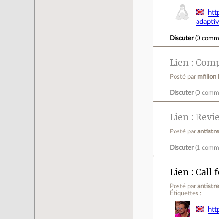
htt
adapti
Discuter
(
0 comm
Lien
Compi
Posté par
mfilion
Discuter
(
0 comm
Lien
Revie
Posté par
antistr
Discuter
(
1 comm
Lien
Call f
Posté par
antistr
Étiquettes :
htt