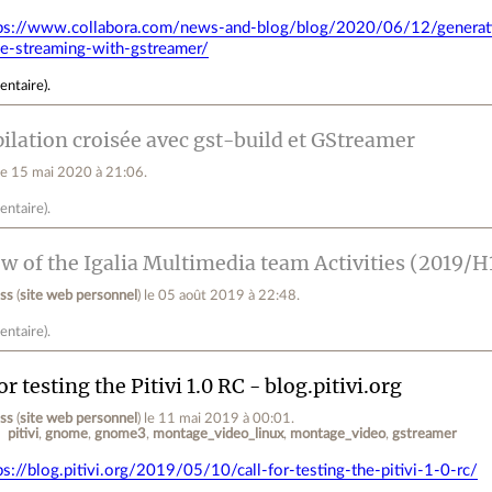
ps://www.collabora.com/news-and-blog/blog/2020/06/12/generat
ve-streaming-with-gstreamer/
entaire
).
lation croisée avec gst-build et GStreamer
le 15 mai 2020 à 21:06
.
entaire
).
w of the Igalia Multimedia team Activities (2019/H
ess
(
site web personnel
)
le 05 août 2019 à 22:48
.
entaire
).
or testing the Pitivi 1.0 RC - blog.pitivi.org
ess
(
site web personnel
)
le 11 mai 2019 à 00:01
.
pitivi
gnome
gnome3
montage_video_linux
montage_video
gstreamer
ps://blog.pitivi.org/2019/05/10/call-for-testing-the-pitivi-1-0-rc/