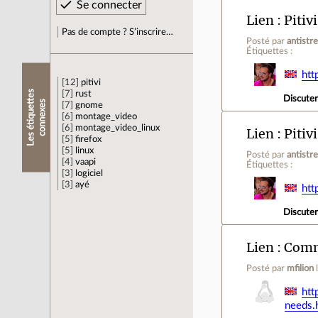
Lien
Pitiv
Pas de compte ? S’inscrire…
Posté par
antistr
Étiquettes :
htt
12
pitivi
L
e
s
é
t
i
q
u
e
t
e
s
c
o
n
n
e
x
e
7
rust
Discute
t
s
7
gnome
6
montage_video
6
montage_video_linux
Lien
Pitiv
5
firefox
5
linux
Posté par
antistr
4
vaapi
Étiquettes :
3
logiciel
3
ayé
ht
Discute
Lien
Comme
Posté par
mfilion
htt
needs.