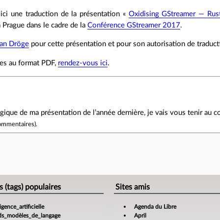
ici une traduction de la présentation «
Oxidising GStreamer — Rust
 Prague dans le cadre de la
Conférence GStreamer 2017
.
ian Dröge
pour cette présentation et pour son autorisation de traduct
hes au format PDF,
rendez-vous ici
.
ogique de ma présentation de l’année dernière, je vais vous tenir au co
ommentaires
).
›
e
s (tags) populaires
Sites amis
ligence_artificielle
Agenda du Libre
ds_modèles_de_langage
April