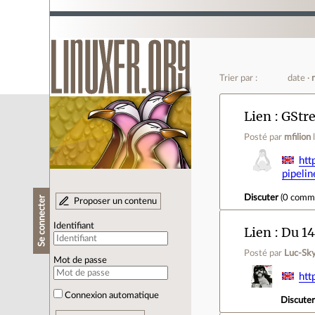
Trier par :
date
Lien
GStre
Posté par
mfilion
htt
pipelin
Discuter
(
0 comm
Se connecter
Proposer un contenu
Identifiant
Lien
Du 14
Posté par
Luc-Sk
Mot de passe
htt
Connexion automatique
Discute