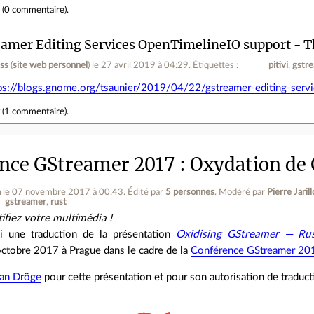
r
(
0 commentaire
).
amer Editing Services OpenTimelineIO support - Th
ess
(
site web personnel
)
le 27 avril 2019 à 04:29
.
Étiquettes :
pitivi
gstr
ps://blogs.gnome.org/tsaunier/2019/04/22/gstreamer-editing-servi
r
(
1 commentaire
).
nce GStreamer 2017 : Oxydation de
n
le 07 novembre 2017 à 00:43
.
Édité par
5 personnes
.
Modéré par
Pierre Jaril
gstreamer
rust
ifiez votre multimédia !
i une traduction de la présentation
Oxidising GStreamer — Rus
ctobre 2017 à Prague dans le cadre de la
Conférence GStreamer 20
ian Dröge
pour cette présentation et pour son autorisation de traduct