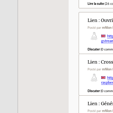
Lire la suite
(
26 c
Lien
Ouvri
Posté par
mfilion
htt
gstrea
Discuter
(
0 comm
Lien
Cross
Posté par
mfilion
htt
raspber
Discuter
(
0 comm
Lien
Génér
Posté par
mfilion