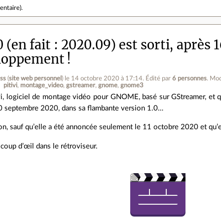
entaire
).
.0 (en fait : 2020.09) est sorti, après 
loppement !
ess
(
site web personnel
)
le 14 octobre 2020 à 17:14
.
Édité par
6 personnes
.
Mod
pitivi
montage_video
gstreamer
gnome
gnome3
vi, logiciel de montage vidéo pour GNOME, basé sur GStreamer, et qui
0 septembre 2020, dans sa flambante version 1.0…
n, sauf qu’elle a été annoncée seulement le 11 octobre 2020 et qu’
 coup d’œil dans le rétroviseur.