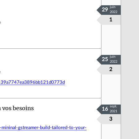
juin
29
2022
1
n
juin
25
2022
2
e
6e139a7747ea3896bb121d0773d
 vos besoins
sept.
16
2021
3
ininal-gstreamer-build-tailored-to-your-