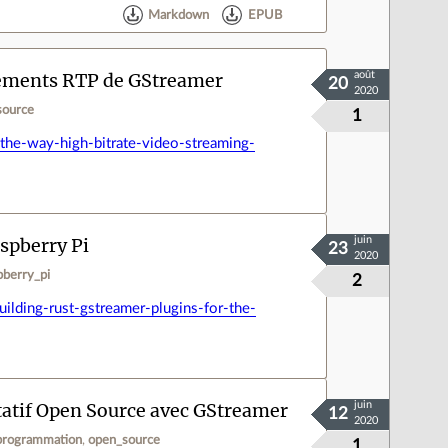
Markdown
EPUB
 éléments RTP de GStreamer
août
20
2020
source
1
he-way-high-bitrate-video-streaming-
spberry Pi
juin
23
2020
pberry_pi
2
ding-rust-gstreamer-plugins-for-the-
atif Open Source avec GStreamer
juin
12
2020
programmation
open_source
1