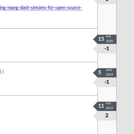
ing-mpeg-dash-streams-for-open-source-
mai
15
2020
-1
1)
août
5
2019
-1
mai
11
2019
2