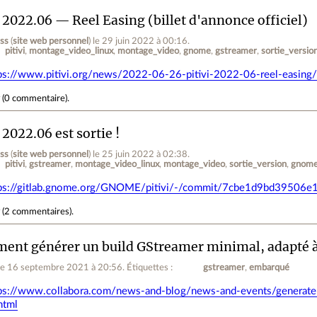
i 2022.06 — Reel Easing (billet d'annonce officiel)
ess
(
site web personnel
)
le 29 juin 2022 à 00:16
.
pitivi
montage_video_linux
montage_video
gnome
gstreamer
sortie_versio
ps://www.pitivi.org/news/2022-06-26-pitivi-2022-06-reel-easing/
r
(
0 commentaire
).
i 2022.06 est sortie !
ess
(
site web personnel
)
le 25 juin 2022 à 02:38
.
pitivi
gstreamer
montage_video_linux
montage_video
sortie_version
gnom
tps://gitlab.gnome.org/GNOME/pitivi/-/commit/7cbe1d9bd3950
r
(
2 commentaires
).
nt générer un build GStreamer minimal, adapté à
le 16 septembre 2021 à 20:56
.
Étiquettes :
gstreamer
embarqué
ps://www.collabora.com/news-and-blog/news-and-events/generate-m
html