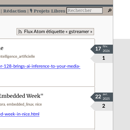
Rédaction
🎙️ Projets Libres
Flux Atom étiquette « gstreamer »
ne
fév.
17
2026
ntelligence_artificielle
1
-128-brings-ai-inference-to-your-media-
: "Embedded Week"
avr.
22
2025
bora
embedded_linux
nice
2
d-week-in-nice.html