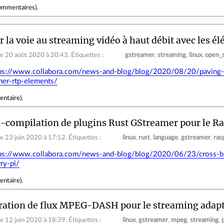
ommentaires
).
r la voie au streaming vidéo à haut débit avec les
le 20 août 2020 à 20:43
.
Étiquettes :
gstreamer
streaming
linux
open_
ps://www.collabora.com/news-and-blog/blog/2020/08/20/paving-t
mer-rtp-elements/
entaire
).
-compilation de plugins Rust GStreamer pour le Ra
le 23 juin 2020 à 17:12
.
Étiquettes :
linux
rust
language
gstreamer
ras
ps://www.collabora.com/news-and-blog/blog/2020/06/23/cross-buil
ry-pi/
entaire
).
ation de flux MPEG-DASH pour le streaming adapt
le 12 juin 2020 à 18:39
.
Étiquettes :
linux
gstreamer
mpeg
streaming