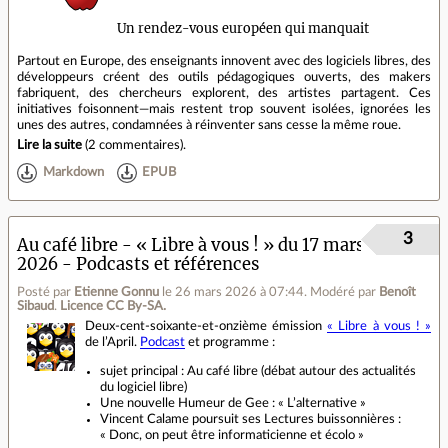
Un rendez-vous européen qui manquait
Partout en Europe, des enseignants innovent avec des logiciels libres, des
développeurs créent des outils pédagogiques ouverts, des makers
fabriquent, des chercheurs explorent, des artistes partagent. Ces
initiatives foisonnent—mais restent trop souvent isolées, ignorées les
unes des autres, condamnées à réinventer sans cesse la même roue.
Lire la suite
(
2 commentaires
).
Markdown
EPUB
3
Au café libre - « Libre à vous ! » du 17 mars
2026 - Podcasts et références
Posté par
Etienne Gonnu
le 26 mars 2026 à 07:44
.
Modéré par
Benoît
Sibaud
.
Licence CC By‑SA.
Deux-cent-soixante-et-onzième émission
« Libre à vous ! »
de l’April.
Podcast
et programme :
sujet principal : Au café libre (débat autour des actualités
du logiciel libre)
Une nouvelle Humeur de Gee : « L’alternative »
Vincent Calame poursuit ses Lectures buissonnières :
« Donc, on peut être informaticienne et écolo »