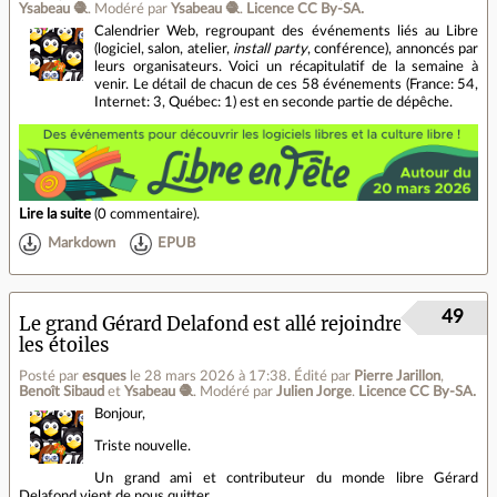
Ysabeau 🧶
.
Modéré par
Ysabeau 🧶
.
Licence CC By‑SA.
Calendrier Web, regroupant des événements liés au Libre
(logiciel, salon, atelier,
install party
, conférence), annoncés par
leurs organisateurs. Voici un récapitulatif de la semaine à
venir. Le détail de chacun de ces 58 événements (France: 54,
Internet: 3, Québec: 1) est en seconde partie de dépêche.
Lire la suite
(
0 commentaire
).
Markdown
EPUB
49
Le grand Gérard Delafond est allé rejoindre
les étoiles
Posté par
esques
le 28 mars 2026 à 17:38
.
Édité par
Pierre Jarillon
,
Benoît Sibaud
et
Ysabeau 🧶
.
Modéré par
Julien Jorge
.
Licence CC By‑SA.
Bonjour,
Triste nouvelle.
Un grand ami et contributeur du monde libre Gérard
Delafond vient de nous quitter.