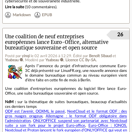
cybersécurité et de souveraineté industrielle.
Lire la suite
(
10 commentaires
).
Markdown
EPUB
26
Une coalition de neuf entreprises
européennes lance Euro-Office, alternative
bureautique souveraine et open source
Posté par
yinqi
le 02 avril 2026 à 12:29
.
Édité par
Benoît Sibaud
et
Ysabeau 🧶
.
Modéré par
Ysabeau 🧶
.
Licence CC By‑SA.
Après l’'annonce du projet d’infrastructure commune Euro-
3C déjà présenté sur LinuxFR.org, une nouvelle annonce dans
le domaine bureautique commun au niveau européen vient
d’être faite en cette fin de mois à Berlin.
Une coalition d’entreprises européennes du logiciel libre lance Euro-
Office, une suite bureautique souveraine et open source.
NdM :
sur la thématique de suites bureautiques, beaucoup d’actualités
ces derniers temps
ODF est l’avenir, OOXML le passé
,
NextCloud et le format ODF : des
gros nuages orageux
,
Allemagne : le format ODF obligatoire dans
l’administration
,
ONLYOFFICE suspend son partenariat avec Nextcloud
suite a son fork pour le projet Euro-office
,
Euro-Office : IONOS,
Nextcloud et Proton lancent le fork européen d’ONLYOFFICE qui veut en