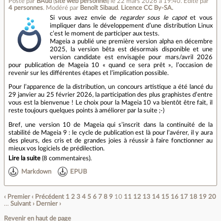
Posté par
BAud
(
site web personnel
)
le 22 mars 2026 à 19:40
.
Édité par
4 personnes
.
Modéré par
Benoît Sibaud
.
Licence CC By‑SA.
Si vous avez envie de
regarder sous le capot
et vous
impliquer dans le développement d’une distribution Linux
c’est le moment de participer aux tests.
Mageia a publié une première version alpha en décembre
2025, la version bêta est désormais disponible et une
version candidate est envisagée pour mars/avril 2026
pour publication de Mageia 10 « quand ce sera prêt », l’occasion de
revenir sur les différentes étapes et l’implication possible.
Pour l’apparence de la distribution, un concours artistique a été lancé du
29 janvier au 25 février 2026, la participation des plus graphistes d’entre
vous est la bienvenue ! Le choix pour la Mageia 10 va bientôt être fait, il
reste toujours quelques points à améliorer par la suite ;-)
Bref, une version 10 de Mageia qui s’inscrit dans la continuité de la
stabilité de Mageia 9 : le cycle de publication est là pour l’avérer, il y aura
des pleurs, des cris et de grandes joies à réussir à faire fonctionner au
mieux vos logiciels de prédilection.
Lire la suite
(
8 commentaires
).
Markdown
EPUB
‹ Premier
‹ Précédent
1
2
3
4
5
6
7
8
9
10
11
12
13
14
15
16
17
18
19
20
…
Suivant ›
Dernier ›
Revenir en haut de page