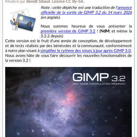
Modéré par
Benoît Sibaud
.
Licence CC By‑SA.
Note : cette dépêche est une traduction de l'
annonce
officielle de la sortie de GIMP 3.2 du 14 mars 2026
(en anglais).
Nous sommes heureux de vous présenter la
première version de GIMP 3.2
! (
NdM:
et même la
3.2.2 depuis)
Cette version est le fruit d'une année de conception, de développement
et de tests réalisés par des bénévoles et la communauté, conformément
à notre plan visant à
simplifier le rythme des mises à jour après GIMP 3.0
.
Nous avons hâte de vous faire découvrir les nouvelles fonctionnalités de
la version 3.2 !