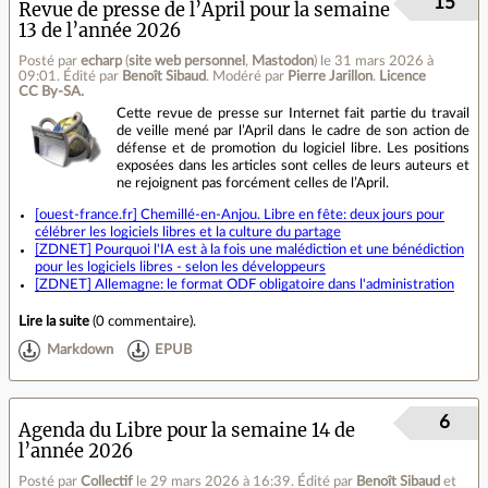
15
Revue de presse de l’April pour la semaine
13 de l’année 2026
Posté par
echarp
(
site web personnel
,
Mastodon
)
le 31 mars 2026 à
09:01
.
Édité par
Benoît Sibaud
.
Modéré par
Pierre Jarillon
.
Licence
CC By‑SA.
Cette revue de presse sur Internet fait partie du travail
de veille mené par l’April dans le cadre de son action de
défense et de promotion du logiciel libre. Les positions
exposées dans les articles sont celles de leurs auteurs et
ne rejoignent pas forcément celles de l’April.
[ouest-france.fr] Chemillé-en-Anjou. Libre en fête: deux jours pour
célébrer les logiciels libres et la culture du partage
[ZDNET] Pourquoi l'IA est à la fois une malédiction et une bénédiction
pour les logiciels libres - selon les développeurs
[ZDNET] Allemagne: le format ODF obligatoire dans l'administration
Lire la suite
(
0 commentaire
).
Markdown
EPUB
6
Agenda du Libre pour la semaine 14 de
l’année 2026
Posté par
Collectif
le 29 mars 2026 à 16:39
.
Édité par
Benoît Sibaud
et