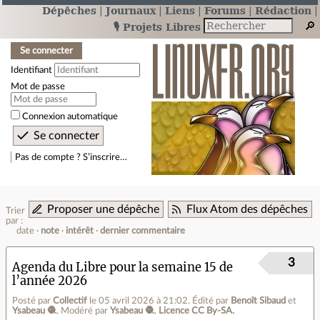
Dépêches
Journaux
Liens
Forums
Rédaction
🎙️ Projets Libres
Se connecter
Identifiant
Mot de passe
Connexion automatique
Pas de compte ? S’inscrire…
Proposer une dépêche
Flux Atom des dépêches
Trier
par :
date
note
intérêt
dernier commentaire
3
Agenda du Libre pour la semaine 15 de
l’année 2026
Posté par
Collectif
le 05 avril 2026 à 21:02
.
Édité par
Benoît Sibaud
et
Ysabeau 🧶
.
Modéré par
Ysabeau 🧶
.
Licence CC By‑SA.