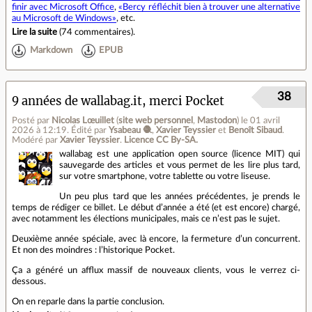
finir avec Microsoft Office
,
«Bercy réfléchit bien à trouver une alternative
au Microsoft de Windows»
, etc.
Lire la suite
(
74 commentaires
).
Markdown
EPUB
38
9 années de wallabag.it, merci Pocket
Posté par
Nicolas Lœuillet
(
site web personnel
,
Mastodon
)
le 01 avril
2026 à 12:19
.
Édité par
Ysabeau 🧶
,
Xavier Teyssier
et
Benoît Sibaud
.
Modéré par
Xavier Teyssier
.
Licence CC By‑SA.
wallabag est une application open source (licence MIT) qui
sauvegarde des articles et vous permet de les lire plus tard,
sur votre smartphone, votre tablette ou votre liseuse.
Un peu plus tard que les années précédentes, je prends le
temps de rédiger ce billet. Le début d’année a été (et est encore) chargé,
avec notamment les élections municipales, mais ce n’est pas le sujet.
Deuxième année spéciale, avec là encore, la fermeture d’un concurrent.
Et non des moindres : l’historique Pocket.
Ça a généré un afflux massif de nouveaux clients, vous le verrez ci-
dessous.
On en reparle dans la partie conclusion.