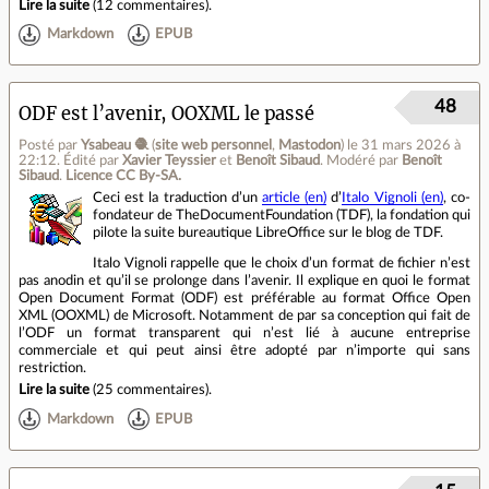
Lire la suite
(
12 commentaires
).
Markdown
EPUB
48
ODF est l’avenir, OOXML le passé
Posté par
Ysabeau 🧶
(
site web personnel
,
Mastodon
)
le 31 mars 2026 à
22:12
.
Édité par
Xavier Teyssier
et
Benoît Sibaud
.
Modéré par
Benoît
Sibaud
.
Licence CC By‑SA.
Ceci est la traduction d’un
article (en)
d’
Italo Vignoli (en)
, co-
fondateur de TheDocumentFoundation (TDF), la fondation qui
pilote la suite bureautique LibreOffice sur le blog de TDF.
Italo Vignoli rappelle que le choix d’un format de fichier n’est
pas anodin et qu’il se prolonge dans l’avenir. Il explique en quoi le format
Open Document Format (ODF) est préférable au format Office Open
XML (OOXML) de Microsoft. Notamment de par sa conception qui fait de
l’ODF un format transparent qui n’est lié à aucune entreprise
commerciale et qui peut ainsi être adopté par n’importe qui sans
restriction.
Lire la suite
(
25 commentaires
).
Markdown
EPUB