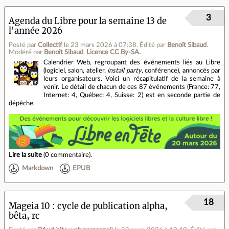
3
Agenda du Libre pour la semaine 13 de
l'année 2026
Posté par
Collectif
le 23 mars 2026 à 07:38
.
Édité par
Benoît Sibaud
.
Modéré par
Benoît Sibaud
.
Licence CC By‑SA.
Calendrier Web, regroupant des événements liés au Libre
(logiciel, salon, atelier,
install party
, conférence), annoncés par
leurs organisateurs. Voici un récapitulatif de la semaine à
venir. Le détail de chacun de ces 87 événements (France: 77,
Internet: 4, Québec: 4, Suisse: 2) est en seconde partie de
dépêche.
Lire la suite
(
0 commentaire
).
Markdown
EPUB
18
Mageia 10 : cycle de publication alpha,
bêta, rc