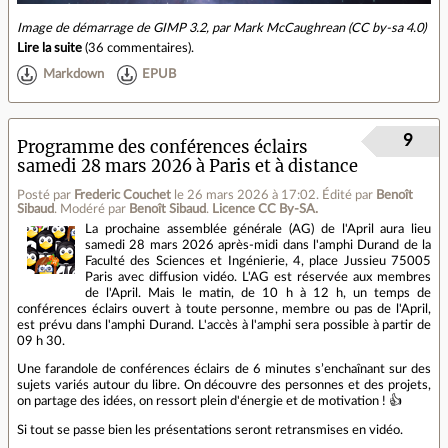
Image de démarrage de GIMP 3.2, par Mark McCaughrean (CC by-sa 4.0)
Lire la suite
(
36 commentaires
).
Markdown
EPUB
9
Programme des conférences éclairs
samedi 28 mars 2026 à Paris et à distance
Posté par
Frederic Couchet
le 26 mars 2026 à 17:02
.
Édité par
Benoît
Sibaud
.
Modéré par
Benoît Sibaud
.
Licence CC By‑SA.
La prochaine assemblée générale (AG) de l'April aura lieu
samedi 28 mars 2026 après-midi dans l'amphi Durand de la
Faculté des Sciences et Ingénierie, 4, place Jussieu 75005
Paris avec diffusion vidéo. L'AG est réservée aux membres
de l'April. Mais le matin, de 10 h à 12 h, un temps de
conférences éclairs ouvert à toute personne, membre ou pas de l'April,
est prévu dans l'amphi Durand. L'accès à l'amphi sera possible à partir de
09 h 30.
Une farandole de conférences éclairs de 6 minutes s’enchaînant sur des
sujets variés autour du libre. On découvre des personnes et des projets,
on partage des idées, on ressort plein d'énergie et de motivation ! 👍
Si tout se passe bien les présentations seront retransmises en vidéo.