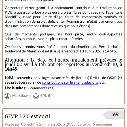
Correcteur intransigeant, il a notamment contribué à la traduction de
KDE, a aussi contribué à plusieurs projets libres dont avec moi l’aventure
MedinTux, close pour limite d’âge, faute de combattants motivés et
d’administration de projet déficiente. (Administrer n’était clairement pas
dans nos compétences doux rêveurs que nous étions).
Que de moments partagés, ski hors piste, moto, coding-parties
acharnées, humour, avec les pires contrepèteries.
Obsèques : rendez-vous fixé à la porte du cimetière du Père Lachaise,
Boulevard de Ménilmontant (Paris) le vendredi 10 avril 2026 à 14h45.
Attention : La date et l'heure initialement prévues le
jeudi 02 avril à 14h ont été reportées au vendredi 10, à
14h45
.
NdM :
souvenirs de villages associatifs, de (feu les) RMLL, de OSXP (et
ses prédécesseurs), de
contributions sur le site
,
traduc.org
, etc.
Lire la suite
(
12 commentaires
).
Markdown
EPUB
69
GIMP 3.2.0 est sorti
Posté par
Collectif
le 27 mars 2026 à 20:33
.
Édité par
5 personnes
.