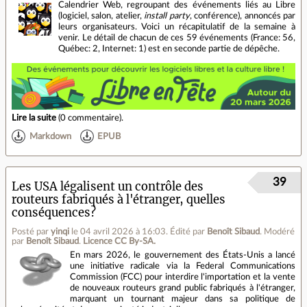
Calendrier Web, regroupant des événements liés au Libre
(logiciel, salon, atelier,
install party
, conférence), annoncés par
leurs organisateurs. Voici un récapitulatif de la semaine à
venir. Le détail de chacun de ces 59 événements (France: 56,
Québec: 2, Internet: 1) est en seconde partie de dépêche.
Lire la suite
(
0 commentaire
).
Markdown
EPUB
39
Les USA légalisent un contrôle des
routeurs fabriqués à l'étranger, quelles
conséquences?
Posté par
yinqi
le 04 avril 2026 à 16:03
.
Édité par
Benoît Sibaud
.
Modéré
par
Benoît Sibaud
.
Licence CC By‑SA.
En mars 2026, le gouvernement des États-Unis a lancé
une initiative radicale via la Federal Communications
Commission (FCC) pour interdire l'importation et la vente
de nouveaux routeurs grand public fabriqués à l'étranger,
marquant un tournant majeur dans sa politique de