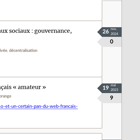
eaux sociaux : gouvernance,
nov.
26
2024
0
ivée
décentralisation
nçais « amateur »
mai
19
2023
orange
9
-et-un-certain-pan-du-web-francais-