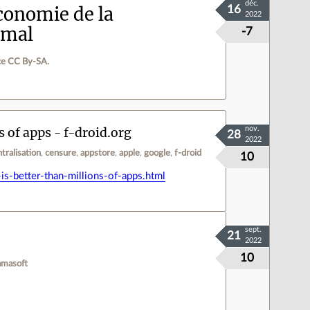
déc.
conomie de la
16
2022
 mal
-7
ce CC By‑SA.
 of apps - f-droid.org
nov.
28
2022
tralisation
censure
appstore
apple
google
f-droid
10
s-better-than-millions-of-apps.html
sept.
21
2022
10
amasoft