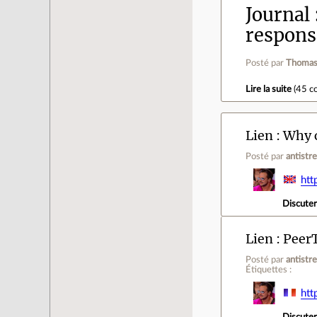
Journal
respons
Posté par
Thomas
Lire la suite
(
45 c
Lien
Why c
Posté par
antistr
htt
Discute
Lien
PeerT
Posté par
antistr
Étiquettes :
htt
Discute