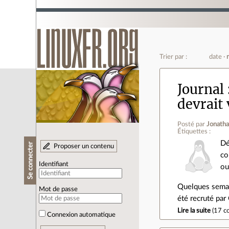
Trier par :
date
Journal
devrait
Posté par
Jonath
Étiquettes :
Dé
Se connecter
Proposer un contenu
co
Identifiant
ou
Quelques semain
Mot de passe
été recruté par
Lire la suite
(
17 c
Connexion automatique