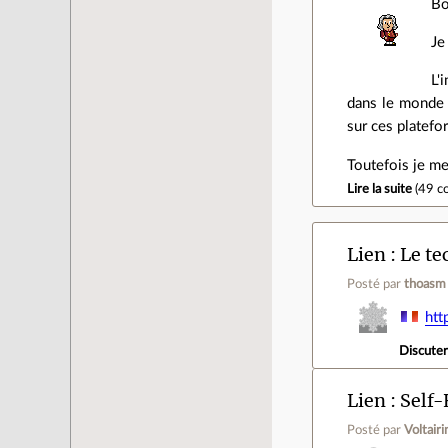
Bo
Je
L'
dans le monde d
sur ces platefo
Toutefois je me
Lire la suite
(
49 c
Lien
Le te
Posté par
thoasm
htt
Discute
Lien
Self-
Posté par
Voltairi