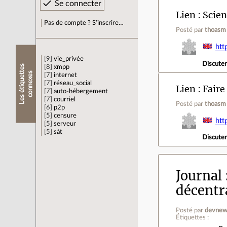
Lien
Scien
Pas de compte ? S’inscrire…
Posté par
thoasm
htt
9
vie_privée
Discute
L
e
s
é
t
i
q
u
e
t
e
s
c
o
n
n
e
x
e
8
xmpp
t
s
7
internet
7
réseau_social
Lien
Faire
7
auto-hébergement
7
courriel
Posté par
thoasm
6
p2p
5
censure
htt
5
serveur
5
sàt
Discute
Journal
décentra
Posté par
devnew
Étiquettes :