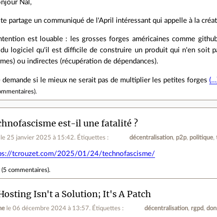
njour Nal,
 te partage un communiqué de l'April intéressant qui appelle à la créa
intention est louable : les grosses forges américaines comme githu
u logiciel qu'il est difficile de construire un produit qui n'en soi
rmes) ou indirectes (récupération de dépendances).
 demande si le mieux ne serait pas de multiplier les petites forges
(…
ommentaires
).
chnofascisme est-il une fatalité ?
le 25 janvier 2025 à 15:42
.
Étiquettes :
décentralisation
p2p
politique
ps://tcrouzet.com/2025/01/24/technofascisme/
r
(
5 commentaires
).
Hosting Isn't a Solution; It's A Patch
ne
le 06 décembre 2024 à 13:57
.
Étiquettes :
décentralisation
rgpd
don