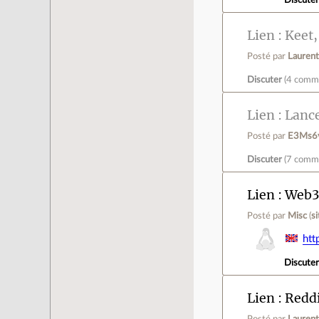
Lien
Keet,
Posté par
Laurent
Discuter
(
4 comm
Lien
Lance
Posté par
E3Ms6
Discuter
(
7 comm
Lien
Web3 
Posté par
Misc
(
s
htt
Discute
Lien
Reddi