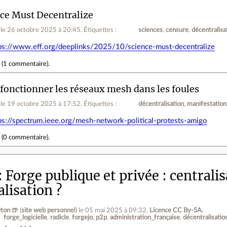
ce Must Decentralize
le 26 octobre 2025 à 20:45
.
Étiquettes :
sciences
censure
décentralisa
ps://www.eff.org/deeplinks/2025/10/science-must-decentralize
r
(
1 commentaire
).
 fonctionner les réseaux mesh dans les foules
le 19 octobre 2025 à 17:52
.
Étiquettes :
décentralisation
manifestation
ps://spectrum.ieee.org/mesh-network-political-protests-amigo
r
(
0 commentaire
).
Forge publique et privée : centrali
lisation ?
ton 🍺
(
site web personnel
)
le 05 mai 2025 à 09:32
.
Licence CC By‑SA.
forge_logicielle
radicle
forgejo
p2p
administration_française
décentralisatio