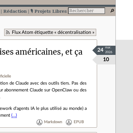
Rédaction
🎙️ Projets Libres
Flux Atom étiquette « décentralisation »
mar.
ses américaines, et ça
24
2026
10
ficielle
ion de Claude avec des outils tiers. Pas des
leur abonnement Claude sur OpenClaw ou des
.
work d'agents IA le plus utilisé au monde) a
aiment
(…)
Markdown
EPUB