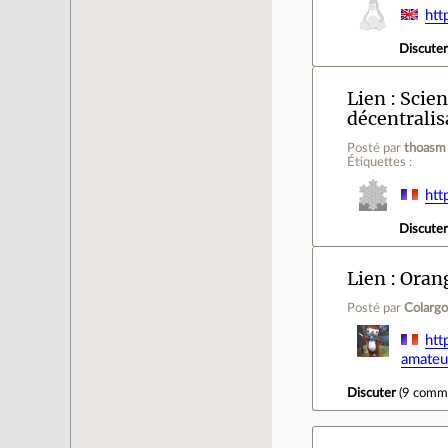
htt
Discute
Lien
Scien
décentralis
Posté par
thoasm
Étiquettes :
ht
Discute
Lien
Orang
Posté par
Colargo
htt
amateu
Discuter
(
9 comm