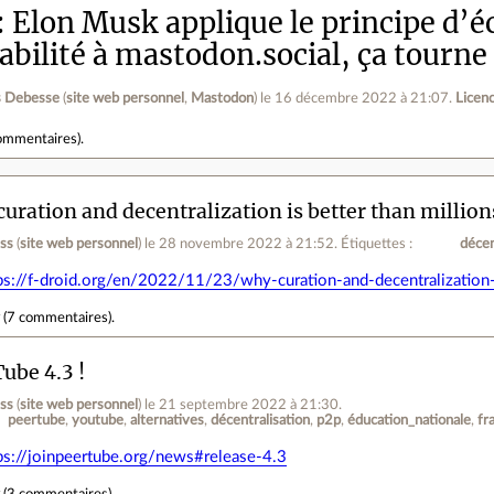
Elon Musk applique le principe d’é
abilité à mastodon.social, ça tourne
 Debesse
(
site web personnel
,
Mastodon
)
le 16 décembre 2022 à 21:07
.
Licen
ommentaires
).
uration and decentralization is better than millions
ess
(
site web personnel
)
le 28 novembre 2022 à 21:52
.
Étiquettes :
décen
ps://f-droid.org/en/2022/11/23/why-curation-and-decentralization-i
r
(
7 commentaires
).
ube 4.3 !
ess
(
site web personnel
)
le 21 septembre 2022 à 21:30
.
peertube
youtube
alternatives
décentralisation
p2p
éducation_nationale
fr
ps://joinpeertube.org/news#release-4.3
r
(
3 commentaires
).