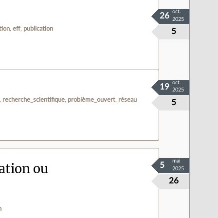
oct.
26
2025
tion
eff
publication
5
oct.
19
2025
recherche_scientifique
problème_ouvert
réseau
5
mai
sation ou
5
2025
26
n