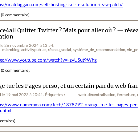
ps://matduggan.com/self-hosting-isnt-a-solution-its-a-patch/
r
(
0 commentaire
).
ce4all Quitter Twitter ? Mais pour aller où ? — rés
ation
le 26 novembre 2024 à 13:54
.
microblog
activitypub
at
réseau_social
système_de_recommandation
vie_pr
tps://www.youtube.com/watch?v=-zvUSut9Whg
r
(
0 commentaire
).
e tue les Pages perso, et un certain pan du web fra
l
le 19 mai 2023 à 20:41
.
Étiquettes :
web
décentralisation
fermeture
ps://www.numerama.com/tech/1378792-orange-tue-les-pages-perso
r.html
entaires
).