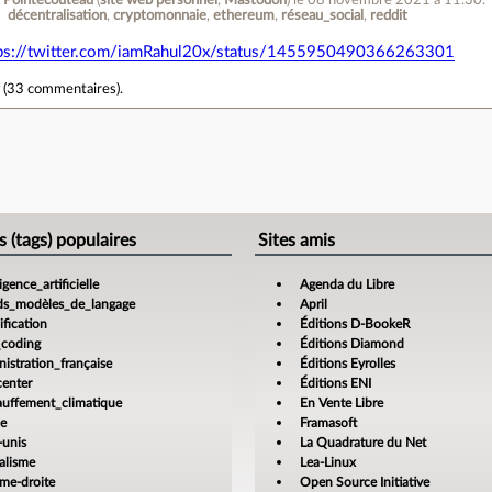
 Pointecouteau
(
site web personnel
,
Mastodon
)
le 08 novembre 2021 à 11:30
.
décentralisation
cryptomonnaie
ethereum
réseau_social
reddit
ps://twitter.com/iamRahul20x/status/1455950490366263301
r
(
33 commentaires
).
›
e
s (tags) populaires
Sites amis
ligence_artificielle
Agenda du Libre
ds_modèles_de_langage
April
fication
Éditions D-BookeR
_coding
Éditions Diamond
istration_française
Éditions Eyrolles
center
Éditions ENI
auffement_climatique
En Vente Libre
ce
Framasoft
-unis
La Quadrature du Net
alisme
Lea-Linux
ême-droite
Open Source Initiative