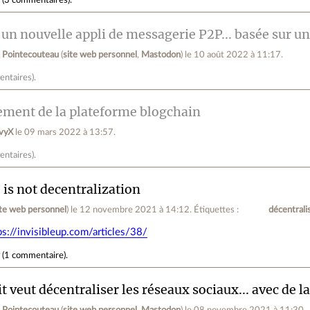
 un nouvelle appli de messagerie P2P... basée sur u
 Pointecouteau
(
site web personnel
,
Mastodon
)
le 10 août 2022 à 11:17
.
entaires
).
ment de la plateforme blogchain
vyX
le 09 mars 2022 à 13:57
.
entaires
).
is not decentralization
ite web personnel
)
le 12 novembre 2021 à 14:12
.
Étiquettes :
décentrali
ps://invisibleup.com/articles/38/
r
(
1 commentaire
).
t veut décentraliser les réseaux sociaux... avec de