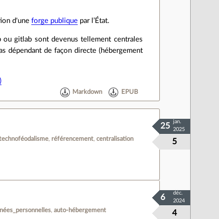
tion d'une
forge publique
par l’État.
b ou gitlab sont devenus tellement centrales
t pas dépendant de façon directe (hébergement
)
Markdown
EPUB
jan.
25
2025
technoféodalisme
référencement
centralisation
5
déc.
6
2024
nées_personnelles
auto-hébergement
4