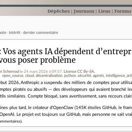
Dépêches
Journaux
Liens
Forums
note
intérêt
dernier commentaire
Vos agents IA dépendent d’entrepri
 vous poser problème
an Schemoul
le 24 mars 2026 à 09:57
.
Licence CC By‑SA.
open_source
cloud
décentralisation
python
sécurité
agents
intelligence_arti
but 2026, Anthropic a suspendu des milliers de comptes pour utilisat
mptes piratés ou abusifs — des développeurs qui avaient branché 
tils similaires. Compte bloqué, sans avertissement, sans recours clair
es plus tard, le créateur d'OpenClaw (145K étoiles GitHub, le frame
 OpenAI. Le projet est toujours sur GitHub, mais personne ne sait vr
ommentaires
).