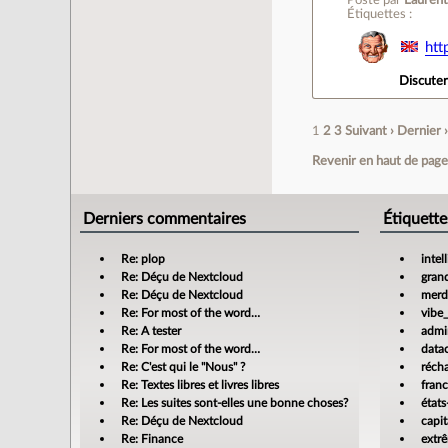
Posté par
Laurent
Étiquettes :
htt
Discute
1
2
3
Suivant ›
Dernier 
Revenir en haut de pag
Derniers commentaires
Étiquette
Re: plop
intel
Re: Déçu de Nextcloud
gran
Re: Déçu de Nextcloud
merdi
Re: For most of the word…
vibe
Re: A tester
admin
Re: For most of the word…
data
Re: C'est qui le "Nous" ?
réch
Re: Textes libres et livres libres
fran
Re: Les suites sont-elles une bonne choses?
états
Re: Déçu de Nextcloud
capit
Re: Finance
extr