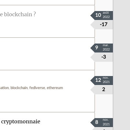
ne blockchain ?
août
10
2022
-17
mar.
9
2022
-3
nov.
12
2021
sation
blockchain
fediverse
ethereum
2
 la cryptomonnaie
nov.
8
2021