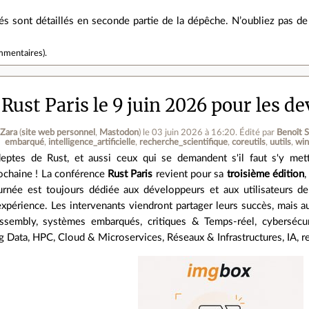
és sont détaillés en seconde partie de la dépêche. N’oubliez pas de
mmentaires
).
Rust Paris le 9 juin 2026 pour les de
 Zara
(
site web personnel
,
Mastodon
)
le 03 juin 2026 à 16:20
.
Édité par
Benoît 
embarqué
intelligence_artificielle
recherche_scientifique
coreutils
uutils
wi
eptes de Rust, et aussi ceux qui se demandent s'il faut s'y met
ochaine ! La conférence
Rust Paris
revient pour sa
troisième édition
,
urnée est toujours dédiée aux développeurs et aux utilisateurs d
expérience. Les intervenants viendront partager leurs succès, mais a
sembly, systèmes embarqués, critiques & Temps-réel, cybersécurit
Big Data, HPC, Cloud & Microservices, Réseaux & Infrastructures, IA,