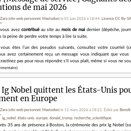
utions de mai 2026
 Zara
(
site web personnel
,
Mastodon
)
le 01 juin 2026 à 18:44
.
Licence CC By‑SA
ne
 vous avez
contribué
au site au
mois de mai
dernier (dépêche, journ
s la peine de perdre votre temps à lire la suite.
 vous êtes l’un des pseudos suivants, consultez votre courriel (
vous avez certainement reçu un message vous indiquant que vous 
crastinez pas pour nous répondre s'il vous plaît, même si vous ne so
mmentaire
).
 Ig Nobel quittent les États-Unis pou
ment en Europe
 Zara
(
site web personnel
,
Mastodon
)
le 12 mars 2026 à 18:21
.
Édité par
Benoît
.
ig_nobel
états-unis
europe
donald_trump
recherche_scientifique
rès 35 ans de présence à Boston, la cérémonie des prix Ig Nobel (so