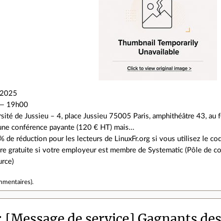
n 2025
— 19h00
sité de Jussieu – 4, place Jussieu 75005 Paris, amphithéâtre 43, au f
t une conférence payante (120 € HT) mais…
 de réduction pour les lecteurs de LinuxFr.org si vous utilisez le c
re gratuite si votre employeur est membre de Systematic (Pôle de co
urce)
mmentaires
).
[Message de service] Gagnants des