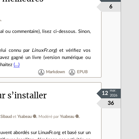
6
.
al ou commentaire), lisez ci‑dessous. Sinon,
celui connu par
LinuxFr.org
) et vérifiez vos
avez gagné un livre (version numérique ou
uhaitez
(…)
Markdown
EPUB
mar.
r s’installer
12
2026
36
 Sibaud
et
Ysabeau 🧶
.
Modéré par
Ysabeau 🧶
.
uvent abordés sur LinuxFr.org et basé sur un