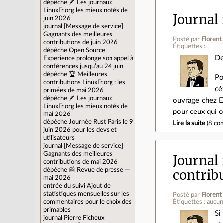
dépêche
🪶 Les journaux
LinuxFr.org les mieux notés de
Journal
juin 2026
journal
[Message de service]
Gagnants des meilleures
Posté par
Florent
contributions de juin 2026
Étiquettes :
dépêche
Open Source
De
Experience prolonge son appel à
conférences jusqu’au 24 juin
dépêche
🏆 Meilleures
Po
contributions LinuxFr.org : les
cé
primées de mai 2026
dépêche
🪶 Les journaux
ouvrage chez E
LinuxFr.org les mieux notés de
pour ceux qui 
mai 2026
dépêche
Journée Rust Paris le 9
Lire la suite
(
8 co
juin 2026 pour les devs et
utilisateurs
journal
[Message de service]
Gagnants des meilleures
Journal
contributions de mai 2026
dépêche
📰 Revue de presse —
contrib
mai 2026
entrée du suivi
Ajout de
statistiques mensuelles sur les
Posté par
Florent
commentaires pour le choix des
Étiquettes : aucu
primables
Si
journal
Pierre Ficheux