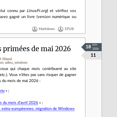
celui connu par
LinuxFr.org
) et vérifiez vos
avez gagné un livre (version numérique ou
Markdown
EPUB
juin
es primées de mai 2026
18
2026
11
t Sibaud
.
ion
adieu_windows
ceux qui chaque mois contribuent au site
etc.). Vous n’êtes pas sans risquer de gagner
ts du mois de mai 2026 :
enu
» ;
es du mois d'avril 2026
» ;
s extra-européennes, migration de Windows