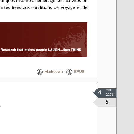
ifiques insolites, déménage ses activités en
santes liées aux conditions de voyage et de
Markdown
EPUB
mai
4
2026
6
.