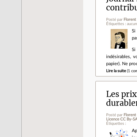
contrib
Posté par
Florent
Étiquettes : aucu
Si
pa
Si
indésirables, 
papier). Ne pro
Lire la suite
(
1 co
Les prix
durable
Posté par
Florent
Licence CC By‑SA
Étiquettes :
Ap