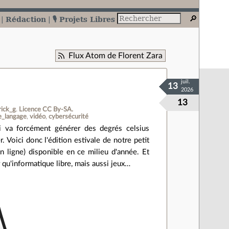
Rédaction
🎙️ Projets Libres
Flux Atom de Florent Zara
juil.
13
2026
13
rick_g
.
Licence CC By‑SA.
e_langage
vidéo
cybersécurité
ui va forcément générer des degrés celsius
Voici donc l'édition estivale de notre petit
en ligne) disponible en ce milieu d'année. Et
qu'informatique libre, mais aussi jeux…