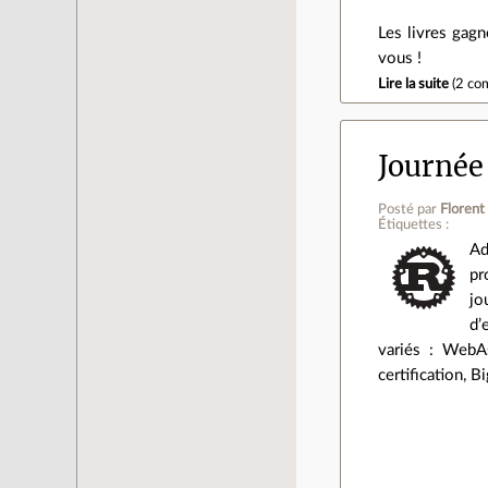
Les livres gagn
vous !
Lire la suite
(
2 co
Journée 
Posté par
Florent
Étiquettes :
Ad
pr
jo
d’
variés : WebAs
certification, 