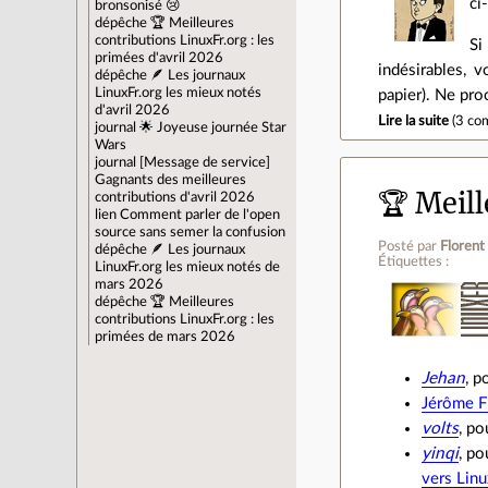
ci
bronsonisé 😢
dépêche
🏆 Meilleures
contributions LinuxFr.org : les
Si
primées d'avril 2026
indésirables, 
dépêche
🪶 Les journaux
LinuxFr.org les mieux notés
papier). Ne pro
d'avril 2026
Lire la suite
(
3 co
journal
🌟 Joyeuse journée Star
Wars
journal
[Message de service]
Gagnants des meilleures
🏆 Meil
contributions d'avril 2026
lien
Comment parler de l'open
source sans semer la confusion
Posté par
Florent
dépêche
🪶 Les journaux
Étiquettes :
LinuxFr.org les mieux notés de
mars 2026
dépêche
🏆 Meilleures
contributions LinuxFr.org : les
primées de mars 2026
Jehan
, p
Jérôme F
volts
, po
yinqi
, p
vers Lin