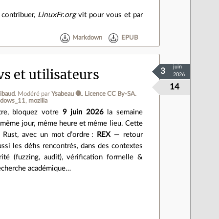
 contribuer,
LinuxFr.org
vit pour vous et par
Markdown
EPUB
juin
vs et utilisateurs
3
2026
14
Sibaud
.
Modéré par
Ysabeau 🧶
.
Licence CC By‑SA.
ndows_11
mozilla
tre, bloquez votre
9 juin 2026
la semaine
 même jour, même heure et même lieu. Cette
e Rust, avec un mot d’ordre :
REX
— retour
ussi les défis rencontrés, dans des contextes
é (fuzzing, audit), vérification formelle &
 recherche académique…