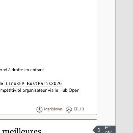
ond à droite en entrant
LinuxFR_RustParis2026
ode
mpétitivité organisateur via le Hub Open
Markdown
EPUB
juin
 meilleures
1
2026