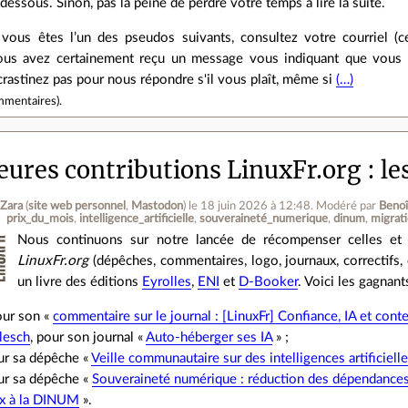
‑dessous. Sinon, pas la peine de perdre votre temps à lire la suite.
 vous êtes l’un des pseudos suivants, consultez votre courriel (
vous avez certainement reçu un message vous indiquant que vous 
crastinez pas pour nous répondre s'il vous plaît, même si
(…)
mmentaires
).
leures contributions LinuxFr.org : l
 Zara
(
site web personnel
,
Mastodon
)
le 18 juin 2026 à 12:48
.
Modéré par
Benoî
prix_du_mois
intelligence_artificielle
souveraineté_numerique
dinum
migrat
Nous continuons sur notre lancée de récompenser celles et 
LinuxFr.org
(dépêches, commentaires, logo, journaux, correctifs, 
un livre des éditions
Eyrolles
,
ENI
et
D-Booker
. Voici les gagnan
our son «
commentaire sur le journal : [LinuxFr] Confiance, IA et cont
lesch
, pour son journal «
Auto-héberger ses IA
» ;
ur sa dépêche «
Veille communautaire sur des intelligences artificiell
our sa dépêche «
Souveraineté numérique : réduction des dépendance
ux à la DINUM
».