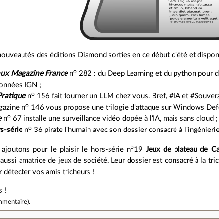
nouveautés des éditions Diamond sorties en ce début d'été et disponi
o
ux Magazine France
n
282 : du Deep Learning et du python pour dét
données IGN ;
o
ratique
n
156 fait tourner un LLM chez vous. Bref, #IA et #Souvera
o
azine n
146 vous propose une trilogie d'attaque sur Windows Def
o
e
n
67 installe une surveillance vidéo dopée à l'IA, mais sans cloud ;
o
s-série
n
36 pirate l'humain avec son dossier consacré à l'ingénierie
o
ajoutons pour le plaisir le hors-série n
19
Jeux de plateau
de Ca
 aussi amatrice de jeux de société. Leur dossier est consacré à la tri
 détecter vos amis tricheurs !
 !
mmentaire
).