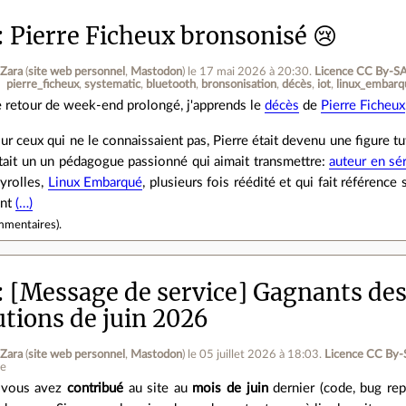
Pierre Ficheux bronsonisé 😢
 Zara
(
site web personnel
,
Mastodon
)
le 17 mai 2026 à 20:30
.
Licence CC By‑SA
pierre_ficheux
systematic
bluetooth
bronsonisation
décès
iot
linux_embarq
 retour de week-end prolongé, j'apprends le
décès
de
Pierre Ficheux
ur ceux qui ne le connaissaient pas, Pierre était devenu une figure tut
tait un un pédagogue passionné qui aimait transmettre:
auteur en sé
yrolles,
Linux Embarqué
, plusieurs fois réédité et qui fait référence
ont
(…)
mmentaires
).
[Message de service] Gagnants des
utions de juin 2026
 Zara
(
site web personnel
,
Mastodon
)
le 05 juillet 2026 à 18:03
.
Licence CC By‑
ne
 vous avez
contribué
au site au
mois de juin
dernier (code, bug rep