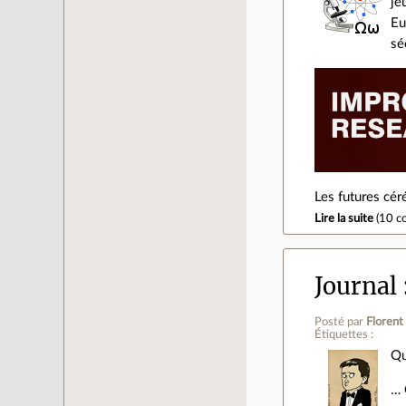
je
Eu
sé
Les futures cé
Lire la suite
(
10 c
Journal
Posté par
Florent
Étiquettes :
Qu
… 