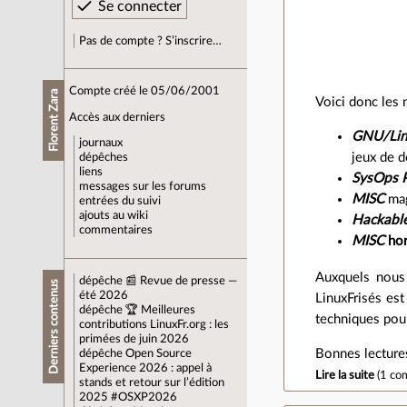
Pas de compte ? S’inscrire…
Compte créé le 05/06/2001
Florent Zara
Voici donc les 
Accès aux derniers
GNU/Lin
journaux
jeux de 
dépêches
liens
SysOps P
messages sur les forums
MISC
mag
entrées du suivi
ajouts au wiki
Hackabl
commentaires
MISC
hor
Auxquels nous 
dépêche
📰 Revue de presse —
Derniers contenus
été 2026
LinuxFrisés est
dépêche
🏆 Meilleures
techniques pour
contributions LinuxFr.org : les
primées de juin 2026
Bonnes lectures
dépêche
Open Source
Experience 2026 : appel à
Lire la suite
(
1 co
stands et retour sur l’édition
2025 #OSXP2026