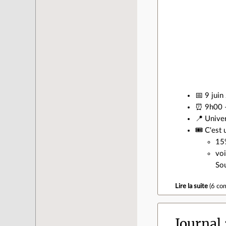
📅 9 jui
⏰ 9h00 
📍 Univer
🎟️ C'es
15%
voi
So
Lire la suite
(
6 co
Journal