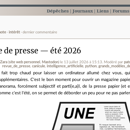
Dépêches
Journaux
Liens
Forums
note
intérêt
dernier commentaire
e de presse — été 2026
 Zara
(
site web personnel
,
Mastodon
)
le 13 juillet 2026 à 15:13
.
Modéré par
pat
revue_de_presse
canicule
intelligence_artificielle
python
grands_modèles_d
l fait trop chaud pour laisser un ordinateur allumé chez vous, q
upplémentaires. C'est le bon moment pour ouvrir un magazine papier. 
anorama, forcément subjectif et parti{e,a}l, de la presse papier (et 
omme c'est l'été, on se permet de déborder un peu pour ne pas parler 