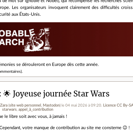
u de mot sur ignoble et Nobel), qui récompense les recherches scient
rope. Les organisateurs invoquent clairement des difficultés crois
curité aux États-Unis.
rémonies se dérouleront en Europe dès cette année.
ommentaires
).
🌟 Joyeuse journée Star Wars
 Zara
(
site web personnel
,
Mastodon
)
le 04 mai 2026 à 09:20
.
Licence CC By‑SA
starwars
appel_à_contribution
e le libre soit avec vous, à jamais !
Cependant, votre manque de contribution au site me consterne 😉 !