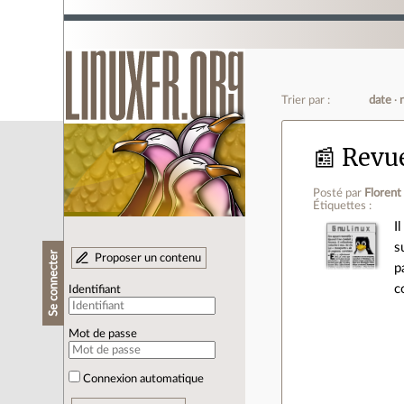
Trier par :
date
📰 Revu
Posté par
Florent
Étiquettes :
I
s
Se connecter
Proposer un contenu
p
c
Identifiant
Mot de passe
Connexion automatique