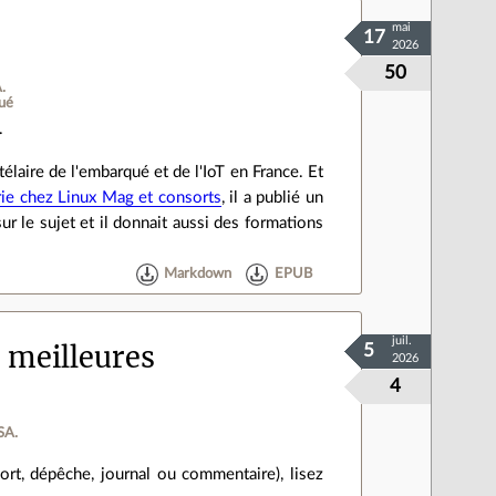
mai
17
2026
50
.
ué
.
élaire de l'embarqué et de l'IoT en France. Et
rie chez Linux Mag et consorts
, il a publié un
 sur le sujet et il donnait aussi des formations
Markdown
EPUB
juil.
 meilleures
5
2026
4
SA.
ort, dépêche, journal ou commentaire), lisez